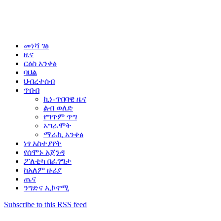
መነሻ ገፅ
ዜና
ርዕስ አንቀፅ
ባህል
ህብረተሰብ
ጥበብ
ኪነ-ጥበባዊ ዜና
ልብ ወለድ
የግጥም ጥግ
አግራሞት
ማራኪ አንቀፅ
ነፃ አስተያየት
የሰሞኑ አጀንዳ
ፖለቲካ በፈገግታ
ከአለም ዙሪያ
ጤና
ንግድና ኢኮኖሚ
Subscribe to this RSS feed