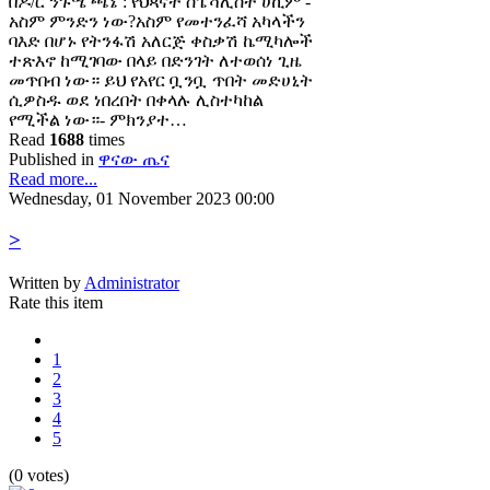
በዶ/ር ንጉሤ ጫኔ : የህጻናት ስፔሻሊስት ሀኪም -
አስም ምንድን ነው?አስም የመተንፈሻ አካላችን
ባእድ በሆኑ የትንፋሽ አለርጅ ቀስቃሽ ኬሚካሎች
ተጽእኖ ከሚገባው በላይ በድንገት ለተወሰነ ጊዜ
መጥበብ ነው። ይህ የአየር ቧንቧ ጥበት መድሀኒት
ሲዎስዱ ወደ ነበረበት በቀላሉ ሊስተካከል
የሚችል ነው።- ምክንያተ…
Read
1688
times
Published in
ዋናው ጤና
Read more...
Wednesday, 01 November 2023 00:00
>
Written by
Administrator
Rate this item
1
2
3
4
5
(0 votes)