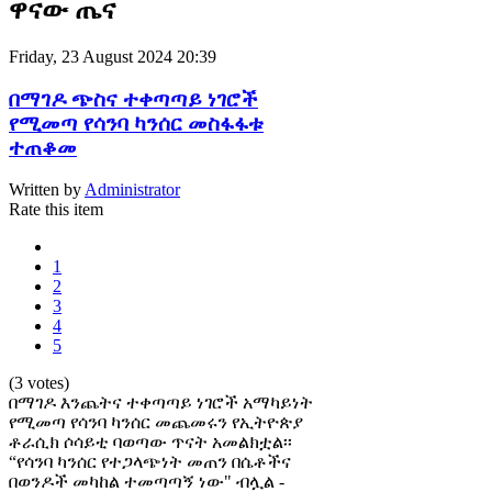
ዋናው ጤና
Friday, 23 August 2024 20:39
በማገዶ ጭስና ተቀጣጣይ ነገሮች
የሚመጣ የሳንባ ካንሰር መስፋፋቱ
ተጠቆመ
Written by
Administrator
Rate this item
1
2
3
4
5
(3 votes)
በማገዶ እንጨትና ተቀጣጣይ ነገሮች አማካይነት
የሚመጣ የሳንባ ካንሰር መጨመሩን የኢትዮጵያ
ቶራሲክ ሶሳይቲ ባወጣው ጥናት አመልክቷል፡፡
“የሳንባ ካንሰር የተጋላጭነት መጠን በሴቶችና
በወንዶች መካከል ተመጣጣኝ ነው" ብሏል -