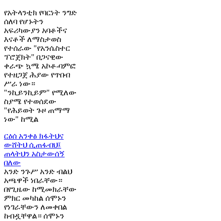
የአትላንቲክ የባርነት ንግድ
ሰለባ የሆኑትን
አፍሪካውያን አባቶችና
እናቶች ለማስታወስ
የተሰራው "የአንሴስተር
ፕሮጀክት" በጋናዊው
ቀራጭ ኳሜ አኮቶ-ባምፎ
የተዘጋጀ ሕያው የጥበብ
ሥራ ነው።
"ንኪይንኪይም" የሚለው
ስያሜ የተወሰደው
"የሕይወት ጉዞ ጠማማ
ነው" ከሚል
ርዕሰ አንቀፅ
ክፋትህና
ውሸትህ ሲጠፋብህ፤
ጠላትህን አስታውሰኝ
በለው
አንድ ንጉሥ አንድ ብልህ
አጫዋች ነበራቸው።
በየጊዜው ከሚመክራቸው
ምክር መካከል ሰሞኑን
የነገራቸውን ለመቀበል
ከብዷቸዋል። ሰሞኑን