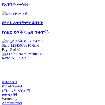
የአጥንት መሳሳት
በየቀኑ አጥንትዎን ይገንቡ
የስኳር ድንች የጤና ጥቅሞች
Start
«
1
2
3
4
5
6
7
8
9
10
»
End
Page 2 of 42
ህብረተሰብ
የባርነትን ሰቆቃ
የሚዘክሩት አስገራሚ
ሀውልቶች!
Written by
Administrator