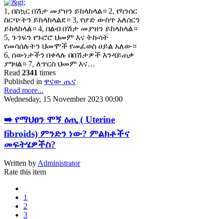
1, በስኳር በሽታ መያዝን ይከላከላል። 2, የካንሰር
ስርጭትን ይከላከላልደ። 3, የሆድ ውስጥ አለሰርን
ይከላከላል። 4, በልብ በሽታ መያዝን ይከላከላል።
5, ጉንፍን የጉሮሮ ህመም እና ትኩሳት
የመሳሰሉትን ህመሞች የመፈወስ ሀይል አለው።
6, ሰውነታችን በቀላሉ በበሽታዎች እንዳይጠቃ
ያግዛል። 7, ለጥርስ ህመም እና…
Read
2341
times
Published in
ዋናው ጤና
Read more...
Wednesday, 15 November 2023 00:00
➡️ የማህፀን ሞኝ ዕጢ ( Uterine
fibroids) ምንድን ነው? ምልክቶችና
መፍትሄዎችስ?
Written by
Administrator
Rate this item
1
2
3