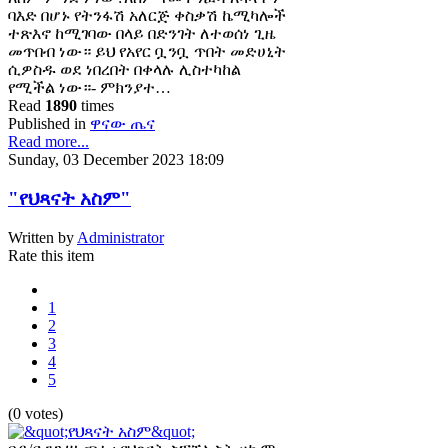
ባእድ በሆኑ የትንፋሽ አለርጅ ቀስቃሽ ኬሚካሎች
ተጽእኖ ከሚገባው በላይ በድንገት ለተወሰነ ጊዜ
መጥበብ ነው። ይህ የአየር ቧንቧ ጥበት መድሀኒት
ሲዎስዱ ወደ ነበረበት በቀላሉ ሊስተካከል
የሚችል ነው።- ምክንያተ…
Read
1890
times
Published in
ዋናው ጤና
Read more...
Sunday, 03 December 2023 18:09
"የህጻናት አስም"
Written by
Administrator
Rate this item
1
2
3
4
5
(0 votes)