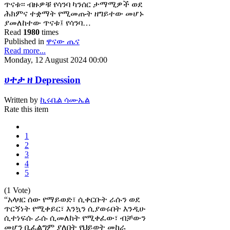
ጥናቱ፡፡ ብዙዎቹ የሳንባ ካንሰር ታማሚዎች ወደ
ሕክምና ተቋማት የሚመጡት ዘግይተው መሆኑ
ያመለከተው ጥናቱ፤ የሳንባ…
Read
1980
times
Published in
ዋናው ጤና
Read more...
Monday, 12 August 2024 00:00
ሀተታ ዘ Depression
Written by
ኪሩቤል ሳሙኤል
Rate this item
1
2
3
4
5
(1 Vote)
“አላዛር ሰው የማይወድ፣ ሲቀርቡት ራሱን ወደ
ጥርኝነት የሚቀይር፣ እንኳን ሲያወሩበት እንዲሁ
ሲተነፍሱ ራሱ ሲመለከት የሚቀፈው፣ ብቻውን
መሆን ቢፈልግም ያለበት የህይወት መከራ