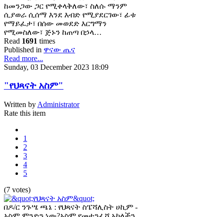
ከመንጋው ጋር የሚቀላቅለው፣ ስለሱ ማንም
ሲያወራ ሲሰማ እንደ እብድ የሚያደርገው፣ ፊቱ
የማይፈታ፣ በሰው መወደድ እርግማን
የሚመስለው፣ ጅኑን ከጠጣ በኃላ…
Read
1691
times
Published in
ዋናው ጤና
Read more...
Sunday, 03 December 2023 18:09
"የህጻናት አስም"
Written by
Administrator
Rate this item
1
2
3
4
5
(7 votes)
በዶ/ር ንጉሤ ጫኔ : የህጻናት ስፔሻሊስት ሀኪም -
አስም ምንድን ነው?አስም የመተንፈሻ አካላችን