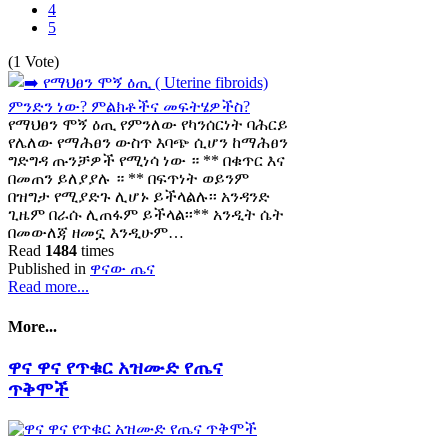
4
5
(1 Vote)
የማህፀን ሞኝ ዕጢ የምንለው የካንሰርነት ባሕርይ
የሌለው የማሕፀን ውስጥ እባጭ ሲሆን ከማሕፀን
ግድግዳ ጡንቻዎች የሚነሳ ነው ። ** በቁጥር እና
በመጠን ይለያያሉ ። ** በፍጥነት ወይንም
በዝግታ የሚያድጉ ሊሆኑ ይችላልሉ፡፡ አንዳንድ
ጊዜም በራሱ ሊጠፋም ይችላል፡፡** አንዲት ሴት
በመውለጃ ዘመኗ እንዲሁም…
Read
1484
times
Published in
ዋናው ጤና
Read more...
More...
ዋና ዋና የጥቁር አዝሙድ የጤና
ጥቅሞች