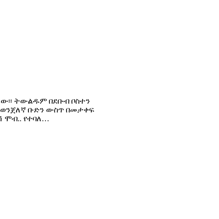
 ነው፡፡ ትውልዱም በደቡብ ቦስተን
ድ ወንጀለኛ ቡድን ውስጥ በመታቀፍ
ሽ ሞብ.. የተባለ…