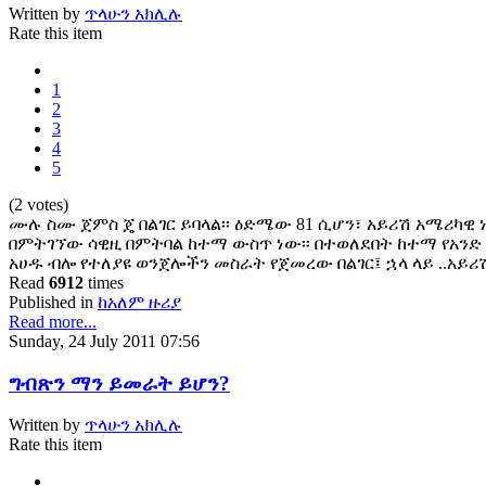
Written by
ጥላሁን አክሊሉ
Rate this item
1
2
3
4
5
(2 votes)
ሙሉ ስሙ ጀምስ ጄ በልገር ይባላል፡፡ ዕድሜው 81 ሲሆን፣ አይሪሽ አሜሪካዊ
በምትገኘው ሳዊዚ በምትባል ከተማ ውስጥ ነው፡፡ በተወለደበት ከተማ የአን
አሀዱ ብሎ የተለያዩ ወንጀሎችን መስራት የጀመረው በልገር፤ ኋላ ላይ ..አይሪ
Read
6912
times
Published in
ከአለም ዙሪያ
Read more...
Sunday, 24 July 2011 07:56
ግብጽን ማን ይመራት ይሆን?
Written by
ጥላሁን አክሊሉ
Rate this item