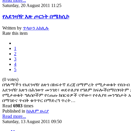
Read more...
Saturday, 20 August 2011 11:25
የአደንዛዥ እጽ ጦርነት በሜክሲኮ
Written by
ጥላሁን አክሊሉ
Rate this item
1
2
3
4
5
(0 votes)
በዓለማችን የአደንዛዥ ዕጽን በከፍተኛ ደረጃ በማምረት የሚታወቁት የደቡብ 
አደንዛዥ እጽን በሕገወጥ መንገድ፣ ወደተለያዩ የዓለም ክፍሎችበማስገባትም ይ
የሚታወቁት ግለሰቦችም የናጠጡ ከበርቴዎች ናቸው፡፡ የተለያዩ መንግስታት አ
በማገድና ጥብቅ ቁጥጥር በማድረግ ጥረት…
Read
6983
times
Published in
ከአለም ዙሪያ
Read more...
Saturday, 13 August 2011 09:50