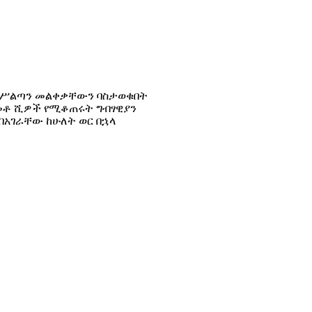
ረክ ሥልጣን መልቀቃቸውን ባስታወቁበት
በመቶ ሺዎች የሚቆጠሩት ግብፃዊያን
በአገራቸው ከሁለት ወር በኋላ