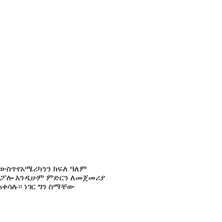
 ውስጥየአሜሪካንን ክፍለ ዓለም
ኮ ፖሎ እንዲሁም ምድርን ለመጀመሪያ
ቀሳሉ፡፡ ነገር ግን ስማቸው