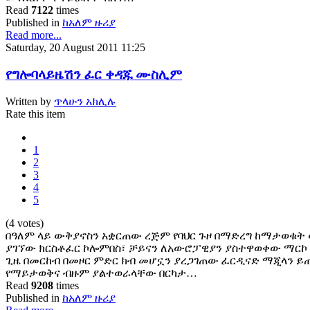
Read
7122
times
Published in
ከአለም ዙሪያ
Read more...
Saturday, 20 August 2011 11:25
የግሎባላይዜሽን ፈር ቀዳጁ ሙስሊም
Written by
ጥላሁን አክሊሉ
Rate this item
1
2
3
4
5
(4 votes)
በዓለም ላይ ውቅያኖስን አቋርጠው ረጅም የባህር ጉዞ በማድረግ ከማታወቁት
ያገኘው ክርስቶፈር ኮሎምበስ፣ ቻይናን ለአውሮፓዊያን ያስተዋወቀው ማር
ጊዜ በመርከብ በመዞር ምድር ክብ መሆኗን ያረጋገጠው ፈርዲናድ ማጂላን ይጠ
የማይታወቅና ብዙም ያልተወራላቸው በርካታ…
Read
9208
times
Published in
ከአለም ዙሪያ