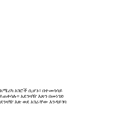
አሜሪካ አገሮች ሲሆኑ፣ በተመሳሳይ
ጠቀሳሉ፡፡ አደንዛዥ እጽን በመነገድ
ደንዛዥ እጽ ወደ አገራቸው እንዳይገባ