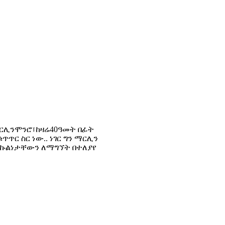
ሊንሞንሮ፣ከዛሬ40ዓመት በፊት
ጥጥር ስር ነው.. ነገር ግን ማርሊን
 እኩልነታቸውን ለማግኘት በተለያየ