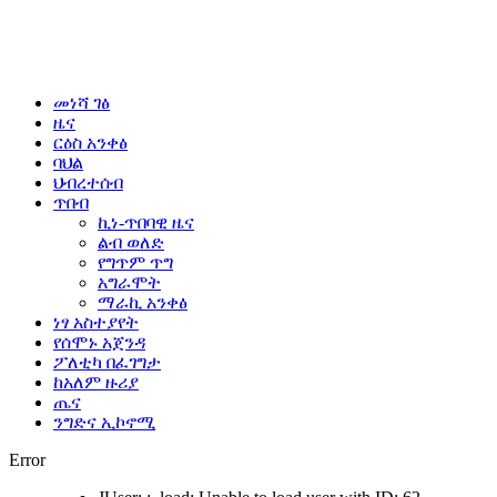
መነሻ ገፅ
ዜና
ርዕስ አንቀፅ
ባህል
ህብረተሰብ
ጥበብ
ኪነ-ጥበባዊ ዜና
ልብ ወለድ
የግጥም ጥግ
አግራሞት
ማራኪ አንቀፅ
ነፃ አስተያየት
የሰሞኑ አጀንዳ
ፖለቲካ በፈገግታ
ከአለም ዙሪያ
ጤና
ንግድና ኢኮኖሚ
Error