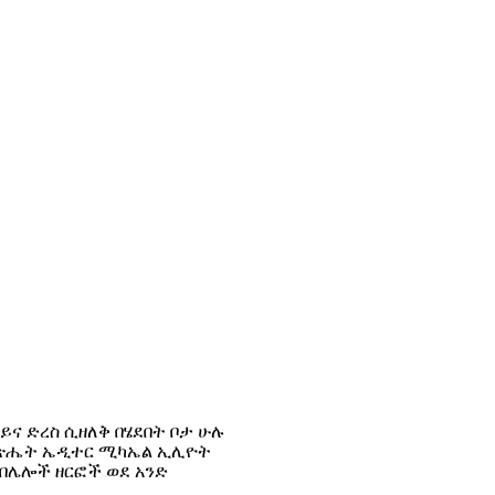
ይና ድረስ ሲዘለቅ በሄደበት ቦታ ሁሉ
 መጽሔት ኤዲተር ሚካኤል ኢሊዮት
 በሌሎች ዘርፎች ወደ አንድ