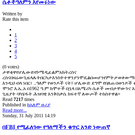
ሴቶችዓለምን እየመሩነው
Written by
Rate this item
1
2
3
4
5
(0 votes)
ታዋቂዋየሆሊውድየኮሜዲፊልምአክትረስና
ረስናበዛሬውጊዜላሉትበርካታእንስትተዋንያንሞዴልበመሆንየምትታወቀውማር
እንዲህ ብላ ነበር፣ ..ዓለም የወንዶች ናት፤ ሆሊውድ ደግሞ የበለጠ በወንዶች ቁ
ሞንሮ እ.ኤ.አ በ1962 ዓ.ም ከሞተች በኋላ በአሜሪካ ሴቶች መብታቸውንና
ጊዜያት ባካሄዱት ሕዝባዊ እንቅስቃሴ ከፍተኛ ለውጦች ተከስተዋል፡፡
Read
7217
times
Published in
ከአለም ዙሪያ
Read more...
Sunday, 31 July 2011 14:19
በFBI¸የሚፈለገው የዓለማችን ቁጥር አንድ ነውጠኛ