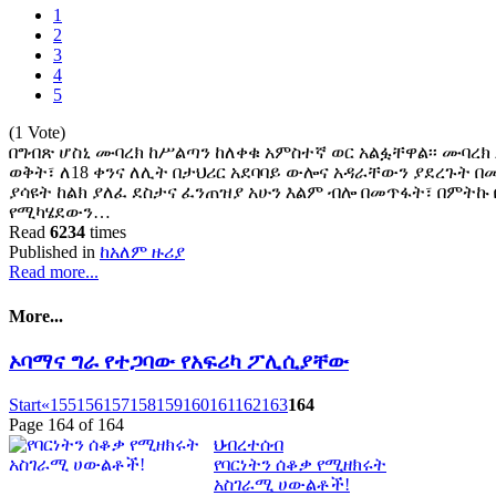
1
2
3
4
5
(1 Vote)
በግብጽ ሆስኒ ሙባረክ ከሥልጣን ከለቀቁ አምስተኛ ወር አልፏቸዋል፡፡ ሙባ
ወቅት፣ ለ18 ቀንና ለሊት በታህሪር አደባባይ ውሎና አዳራቸውን ያደረጉት 
ያሳዩት ከልክ ያለፈ ደስታና ፈንጠዝያ አሁን እልም ብሎ በመጥፋት፣ በምትኩ 
የሚካሄደውን…
Read
6234
times
Published in
ከአለም ዙሪያ
Read more...
More...
ኦባማና ግራ የተጋባው የአፍሪካ ፖሊሲያቸው
Start
«
155
156
157
158
159
160
161
162
163
164
Page 164 of 164
ህብረተሰብ
የባርነትን ሰቆቃ የሚዘክሩት
አስገራሚ ሀውልቶች!