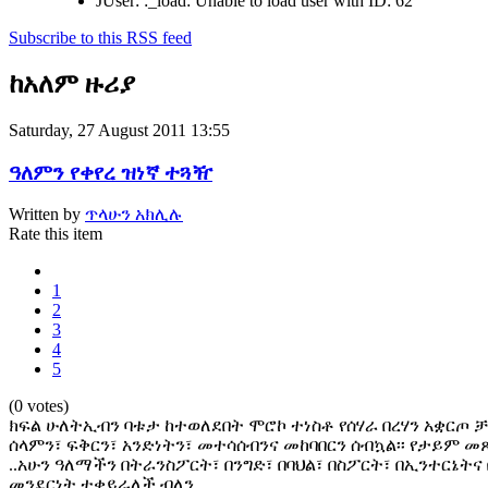
JUser: :_load: Unable to load user with ID: 62
Subscribe to this RSS feed
ከአለም ዙሪያ
Saturday, 27 August 2011 13:55
ዓለምን የቀየረ ዝነኛ ተጓዥ
Written by
ጥላሁን አክሊሉ
Rate this item
1
2
3
4
5
(0 votes)
ክፍል ሁለትኢብን ባቱታ ከተወለደበት ሞሮኮ ተነስቶ የሰሃራ በረሃን አቋርጦ ቻ
ሰላምን፣ ፍቅርን፣ አንድነትን፣ መተሳሰብንና መከባበርን ሰብኳል፡፡ የታይም
..አሁን ዓለማችን በትራንስፖርት፣ በንግድ፣ በባህል፣ በስፖርት፣ በኢንተርኔትና
መንደርነት ተቀይራለች ብለን…