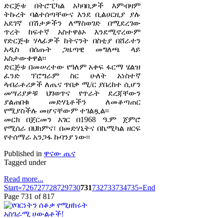
ድርጅቱ በትሮፒካል አካባቢዎች እምብዛም
ትኩረት ባልተሰጣቸውና እንደ ቢልሀርዚያ ያሉ
አደገኛ በሽታዎችን ለማስወገድ በሚደረገው
ጥረት ከፍተኛ አስተዋፅኦ እንደሚኖረውም
የድርጅቱ ሃላፊዎች ከትናንት በስቲያ በሸራተን
አዲስ በሰጡት ጋዜጣዊ መግለጫ ላይ
አስታውቀዋል፡፡
ድርጅቱ በመሠረተው የዓለም አቀፍ ፋርማ ሄልዝ
ፈንድ ፕሮግራም ስር ሁለት አነስተኛ
ላብራቶሪዎች ለጤና ጥበቃ ሚ/ር ያበረከተ ሲሆን
መሣሪያዎቹ ህገወጥና የጥራት ደረጃቸውን
ያልጠበቁ መድሃኒቶችን ለመቆጣጠር
የሚያስችሉ መሆናቸውም ተገልጿል፡፡
መርክ በጀርመን አገር በ1968 ዓ.ም ጀምሮ
የሚሰራ በህክምና፣ በመድሃኒትና በኬሚካል ዘርፍ
የተሰማራ አንጋፋ ኩባንያ ነው፡፡
Published in
ዋናው ጤና
Tagged under
Read more...
Start
«
726
727
728
729
730
731
732
733
734
735
»
End
Page 731 of 817