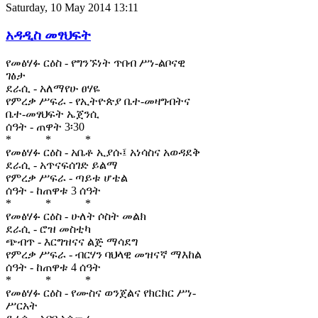
Saturday, 10 May 2014 13:11
አዳዲስ መፃህፍት
የመፅሃፉ ርዕስ - የግንኙነት ጥበብ ሥነ-ልቦናዊ
ገፅታ
ደራሲ - አለማየሁ ፀሃዬ
የምረቃ ሥፍራ - የኢትዮጵያ ቤተ-መዛግብትና
ቤተ-መፃህፍት ኤጀንሲ
ሰዓት - ጠዋት 3፡30
* * *
የመፅሃፉ ርዕስ - አቤቶ ኢያሱ፤ አነሳስና አወዳደቅ
ደራሲ - አጥናፍሰገድ ይልማ
የምረቃ ሥፍራ - ጣይቱ ሆቴል
ሰዓት - ከጠዋቱ 3 ሰዓት
* * *
የመፅሃፉ ርዕስ - ሁለት ሶስት መልክ
ደራሲ - ሮዝ መስቲካ
ጭብጥ - እርግዝናና ልጅ ማሳደግ
የምረቃ ሥፍራ - ብርሃን ባህላዊ መዝናኛ ማእከል
ሰዓት - ከጠዋቱ 4 ሰዓት
* * *
የመፅሃፉ ርዕስ - የሙስና ወንጀልና የክርክር ሥነ-
ሥርአት