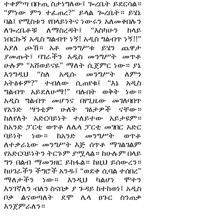
ተቀምጣ በቡጢ ስታነግለው፤ ጐረቤት ይደርሳል።
“ምነው ምን ተፈጠረ?” ይላል ጐረቤት። ይሄኔ
ባል፤ የሚስቱን የበላይነትና ነውሩን አለመቀበሉን
ለጐረቤቶቹ ለማስረዳት፤ “እስካሁን ከላይ
ነበርኩኝ አዲስ ግልብጥ ነኝ! አዲስ ግልብጥ ነኝ!!”
እያለ ጮኸ። አቶ መንግሥቱ ይሄን ጨዋታ
ያመጡት፣ ባገራችን አዲስ መንግሥት መጥቶ
ሁሉም “አሸወይናዬ” ማለት ሲጀምር ነው። ያኔ
እንግዲህ “ስለ አዲሱ መንግሥት ለምን
አትፅፉም?” ተብለው ሲጠየቁ፤ “እኔ አዲስ
ግልብጥ አይደለሁማ!” ባሉበት ወቅት ነው።
አዲስ ግልብጥ መሆንና በየጊዜው መገለባበጥ
የአንድ ሣንቲም ሁለት ገፅታዎች ናቸው።
ከለየለት አድርባይነት ተለይተው አይታዩም።
ከአንድ ፓርቲ ወጥቶ ለሌላ ፓርቲ መገበር አድር
ባይነት ነው። ከአንድ መንግሥት ወጥቶ
ለተቃራኒው መንግሥት እጅ ሰጥቶ ማገልገልም
የአድርባይነትን ትርጉም ያሟላል። ከሁሉም በላይ
ግን በልብ ማመንዘር ይከፋል። ከዚህ ይሰውረን።
ከሀገራችን ችግሮች አንዱ፤ “ወደቀ ሲባል ተሰበረ”
ማለታችን ነው። እንዲህ ካልሆነ ሞተን
እንገኛለን ብለን ስናበቃ ያ ጉዳይ ከተከወነ፤ አዲስ
ቦቃ ልናወጣለት ደሞ ሌላ ፀጉር ስንጠቃ
እንጀምራለን።