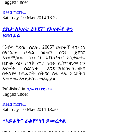
Tagged under
Read more...
Saturday, 10 May 2014 13:22
ደስታ ለእናቴ 2005” የእናቶች ቀን
ይከበራል
“5ኛው “ደስታ ለእናቴ 2005” የእናቶች ቀን፣ ነገ
በካፒታል ሆቴል ከዘጠኝ ሰዓት ጀምሮ
እንደሚከበር “ሱባ 16 ኢቬንትስ” አስታወቀ፡፡
በበዓሉ ላይ ታላቅ ሥራ የሰሩ ኢትዮጵያውያን
እናቶች ሽልማት እንደሚበረከትላቸውና
በተለያዩ ስፍራዎች በችግር ላይ ያሉ እናቶችን
ለመደገፍ እንደታሰበ ተገልጿል፡፡
Published in
ኪነ-ጥበባዊ ዜና
Tagged under
Read more...
Saturday, 10 May 2014 13:20
“አይራቅ” ፊልም ነገ ይመረቃል