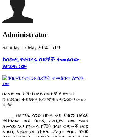
Administrator
Saturday, 17 May 2014 15:09
ከሳዑዲ የተባረሩ ስደኞች ተመልሰው
እየሄዱ ነው
በአንድ ወር ከ700 በላይ ስደተኞች ድንበር
ሲያቋርጡ ተይዘዋል አብዛኞቹ ተባርረው የመጡ
ናቸው
በሶማሌ ላንድ በኩል ቀይ ባህርን በጀልባ
ተሻግረው ወደ ሳዑዲ አረቢያና ወደ የመን
ለመሄድ ጉዞ የጀመሩ ከ700 በላይ ወጣቶች ሀረር
አካባቢ እንደተያዙ የክልሉ ፖሊስ ገለፀ፡፡ ከ700