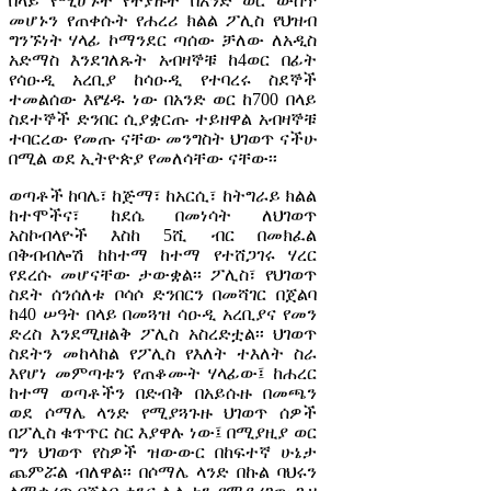
በላይ የሚሆኑት የተያዙት በአንድ ወር ውስጥ
መሆኑን የጠቀሱት የሐረሪ ክልል ፖሊስ የህዝብ
ግንኙነት ሃላፊ ኮማንደር ጣሰው ቻለው ለአዲስ
አድማስ እንደገለጹት አብዛኞቹ ከ4ወር በፊት
የሳዑዲ አረቢያ ከሳዑዲ የተባረሩ ስደኞች
ተመልሰው እየሄዱ ነው በአንድ ወር ከ700 በላይ
ስደተኞች ድንበር ሲያቋርጡ ተይዘዋል አብዛኞቹ
ተባርረው የመጡ ናቸው መንግስት ህገወጥ ናችሁ
በሚል ወደ ኢትዮጵያ የመለሳቸው ናቸው፡፡
ወጣቶች ከባሌ፣ ከጅማ፣ ከአርሲ፣ ከትግራይ ክልል
ከተሞችና፣ ከደሴ በመነሳት ለህገወጥ
አስኮብላዮች እስከ 5ሺ ብር በመክፈል
በቅብብሎሽ ከከተማ ከተማ የተሸጋገሩ ሃረር
የደረሱ መሆናቸው ታውቋል፡፡ ፖሊስ፣ የህገወጥ
ስደት ሰንሰለቱ ቦሳሶ ድንበርን በመሻገር በጀልባ
ከ40 ሠዓት በላይ በመጓዝ ሳዑዲ አረቢያና የመን
ድረስ እንደሚዘልቅ ፖሊስ አስረድቷል፡፡ ህገወጥ
ስደትን መከላከል የፖሊስ የእለት ተእለት ስራ
እየሆነ መምጣቱን የጠቆሙት ሃላፊው፤ ከሐረር
ከተማ ወጣቶችን በድብቅ በአይሱዙ በመጫን
ወደ ሶማሌ ላንድ የሚያጓጉዙ ህገወጥ ሰዎች
በፖሊስ ቁጥጥር ስር እያዋሉ ነው፤ በሚያዚያ ወር
ግን ህገወጥ የስዎች ዝውውር በከፍተኛ ሁኔታ
ጨምሯል ብለዋል፡፡ በሶማሌ ላንድ በኩል ባህሩን