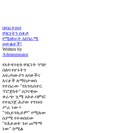
ህብረተሰብ
የባርነትን ሰቆቃ
የሚዘክሩት አስገራሚ
ሀውልቶች!
Written by
Administrator
የአትላንቲክ የባርነት ንግድ
ሰለባ የሆኑትን
አፍሪካውያን አባቶችና
እናቶች ለማስታወስ
የተሰራው "የአንሴስተር
ፕሮጀክት" በጋናዊው
ቀራጭ ኳሜ አኮቶ-ባምፎ
የተዘጋጀ ሕያው የጥበብ
ሥራ ነው።
"ንኪይንኪይም" የሚለው
ስያሜ የተወሰደው
"የሕይወት ጉዞ ጠማማ
ነው" ከሚል