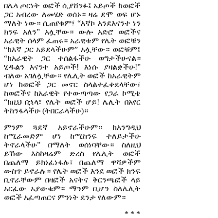
በሌላ ጦርነት ወፎች ሲያሸንፉ፤ አይጦች ከወፎች
ጋር አብረው ለመሄድ ወሰኑ። ዛሬ ደሞ ወፍ ሆኑ
ማለት ነው። ሲጠየቁም፤ “እኛኮ እንደእናንተ ነን
ክንፍ አለን” አሏቸው። ውሎ አድሮ ወፎችና
አራዊት ሰላም ፈጠሩ። አራዊቱም የሌት ወፎቹን
“ከእኛ ጋር አይደላችሁም” አሏቸው። ወፎቹም፤
“ከአራዊት ጋር ተሰልፋችሁ ወግታችሁናል።
ሂዱልን እናንተ አይጦች! እነሱ ያዛልቋችሁ!”
ብለው አገለሏቸው። የሌሊት ወፎች ከአራዊትም
ሆነ ከወፎች ጋር መኖር ስላልተፈቀደላቸው፣
ከወፎችና ከአራዊት የተውጣጣው የጋራ ኮሚቴ
“ከዚህ በኋላ፣ የሌት ወፎች ሆይ! ሌሊት በአየር
ትከንፋላችሁ (ትበርራላችሁ)።
ምንም ጓደኛ አይኖራችሁም። ከእንግዲህ
ከሚራመድም ሆነ ከሚከንፍ ተለይታችሁ
ትኖራላችሁ” በማለት ወሰነባቸው። ስለዚህ
ይኸው እስከዛሬም ድረስ የሌሊት ወፎች
በጨለማ ይክነፈነፋሉ፣ በጨለማ ዋሻዎችም
ውስጥ ይኖራሉ። የሌት ወፎች እንደ ወፎች ክንፍ
ቢኖራቸውም በዛፎች አናትና ቅርንጫፎች ላይ
አርፈው አያውቁም። ማንም ቢሆን ስለሌሊት
ወፎች አፈጣጠርና ምንነት ደንታ የለውም።
* * *