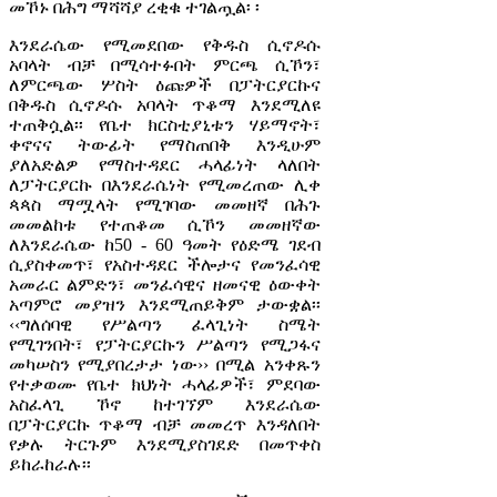
መኾኑ በሕግ ማሻሻያ ረቂቁ ተገልጧል፡ ፡
እንደራሴው የሚመደበው የቅዱስ ሲኖዶሱ
አባላት ብቻ በሚሳተፉበት ምርጫ ሲኾን፣
ለምርጫው ሦስት ዕጩዎች በፓትርያርኩና
በቅዱስ ሲኖዶሱ አባላት ጥቆማ እንደሚለዩ
ተጠቅሷል፡፡ የቤተ ክርስቲያኒቱን ሃይማኖት፣
ቀኖናና ትውፊት የማስጠበቅ እንዲሁም
ያለአድልዎ የማስተዳደር ሓላፊነት ላለበት
ለፓትርያርኩ በእንደራሴነት የሚመረጠው ሊቀ
ጳጳስ ማሟላት የሚገባው መመዘኛ በሕጉ
መመልከቱ የተጠቆመ ሲኾን መመዘኛው
ለእንደራሴው ከ50 - 60 ዓመት የዕድሜ ገደብ
ሲያስቀመጥ፣ የአስተዳደር ችሎታና የመንፈሳዊ
አመራር ልምድን፣ መንፈሳዊና ዘመናዊ ዕውቀት
አጣምሮ መያዝን እንደሚጠይቅም ታውቋል፡፡
‹‹ግለሰባዊ የሥልጣን ፈላጊነት ስሜት
የሚገንበት፣ የፓትርያርኩን ሥልጣን የሚጋፋና
መካሠስን የሚያበረታታ ነው›› በሚል አንቀጹን
የተቃወሙ የቤተ ክህነት ሓላፊዎች፣ ምደባው
አስፈላጊ ኾኖ ከተገኘም እንደራሴው
በፓትርያርኩ ጥቆማ ብቻ መመረጥ እንዳለበት
የቃሉ ትርጉም እንደሚያስገደድ በመጥቀስ
ይከራከራሉ፡፡