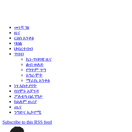
መነሻ ገፅ
ዜና
ርዕስ አንቀፅ
ባህል
ህብረተሰብ
ጥበብ
ኪነ-ጥበባዊ ዜና
ልብ ወለድ
የግጥም ጥግ
አግራሞት
ማራኪ አንቀፅ
ነፃ አስተያየት
የሰሞኑ አጀንዳ
ፖለቲካ በፈገግታ
ከአለም ዙሪያ
ጤና
ንግድና ኢኮኖሚ
Subscribe to this RSS feed