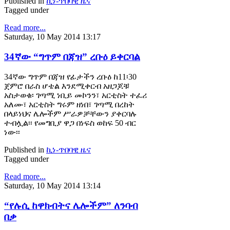
Published in
ኪነ-ጥበባዊ ዜና
Tagged under
Read more...
Saturday, 10 May 2014 13:17
34ኛው “ግጥም በጃዝ” ረቡዕ ይቀርባል
34ኛው ግጥም በጃዝ የፊታችን ረቡዕ ከ11፡30
ጀምሮ በራስ ሆቴል እንደሚቀርብ አዘጋጆቹ
አስታወቁ፡ ገጣሚ ነቢይ መኮንን፣ አርቲስት ተፈሪ
አለሙ፣ አርቲስት ግሩም ዘነበ፣ ገጣሚ በረከት
በላይነህና ሌሎችም ሥራዎቻቸውን ያቀርባሉ
ተብሏል፡፡ የመግቢያ ዋጋ በነፍስ ወከፍ 50 ብር
ነው፡፡
Published in
ኪነ-ጥበባዊ ዜና
Tagged under
Read more...
Saturday, 10 May 2014 13:14
“የሉሲ ከዋክብትና ሌሎችም” ለንባብ
በቃ