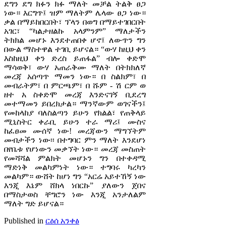
ደግን ደግ ክፉን ክፉ ማለት መቻል ትልቅ ፀጋ
ነው። እርግጥ፤ ዝም ማለትም ሌላው ፀጋ ነው።
ቃል በማይከበርበት፣ ፕላን በወግ በማይተገበርበት
አገር፣ “ካልታዘልኩ አላምንም” ማለታችን
ትክክል መሆኑ እንደተጠበቀ ሆኖ፤ ለውጥን ግን
በውል ማስተዋል ተገቢ ይሆናል። “ውሃ ከዚህ ቀን
እስከዚህ ቀን ድረስ ይጠፋል” ብሎ ቀድሞ
ማሳወቅ፣ ውሃ አጠራቅሙ ማለት በትክክለኛ
መረጃ አሰጣጥ ማመን ነው። በ ስልክም፣ በ
መብራትም፣ በ ምርጫም፣ በ ሹም - ሽ ርም ወ
ዘተ አ ስቀድሞ መረጃ እንድናገኝ ቢደረግ
መተማመን ይበረክታል። ማንኛውም ወገናችን፤
የመከላከያ ባለስልጣን ይሁን የክልል፣ የጠቅላይ
ሚኒስትር ቀራቢ ይሁን ተራ ማሪ፤ ሙስና
ከፈፀመ ሙሰኛ ነው! መረጃውን ማግኘትም
መብታችን ነው፡፡ በተግባር ምን ማለት እንደሆነ
በየቤቱ የሆነውን መቃኘት ነው። መረጃ መስጠት
የመሻሻል ምልክት መሆኑን ግን በተቀዳሚ
ማድነቅ መልካምነት ነው። ተግባሩ ካረካን
መልካም። ውሸት ከሆነ ግን “አርሬ አይተኸኝ ነው
እንጂ እኔም ሸክላ ነበርኩ” ያለውን ጀበና
በማስታወስ ቸግሮን ነው እንጂ አንታለልም
ማለት ግድ ይሆናል።
Published in
ርዕሰ አንቀፅ