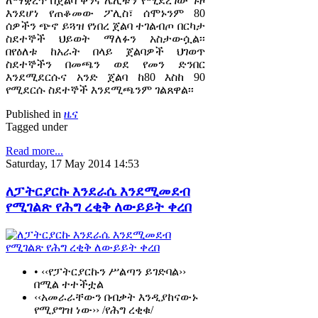
ለማቋረጥ በጀልባ ቀንና ሌሊቱን የሚደረገው ጉዞ
እንደሆነ የጠቆመው ፖሊስ፣ ሰሞኑንም 80
ሰዎችን ጭኖ ይጓዝ የነበረ ጀልባ ተገልብጦ በርካታ
ስደተኞች ህይወት ማለፉን አስታውሷል፡፡
በየዕለቱ ከአራት በላይ ጀልባዎች ህገወጥ
ስደተኞችን በመጫን ወደ የመን ድንበር
እንደሚደርሱና አንድ ጀልባ ከ80 እስከ 90
የሚደርሱ ስደተኞች እንደሚጫንም ገልጸዋል፡፡
Published in
ዜና
Tagged under
Read more...
Saturday, 17 May 2014 14:53
ለፓትርያርኩ እንደራሴ እንደሚመደብ
የሚገልጽ የሕግ ረቂቅ ለውይይት ቀረበ
• ‹‹የፓትርያርኩን ሥልጣን ይገድባል››
በሚል ተተችቷል
‹‹አመራራቸውን በብቃት እንዲያከናውኑ
የሚያግዝ ነው›› /የሕግ ረቂቁ/