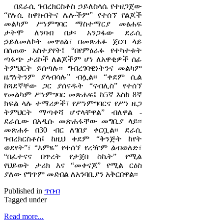
በደራሲ ገብረክርስቶስ ኃይለስላሴ የተዘጋጀው
“የሉሲ ከዋክብትና ሌሎችም” የተሰኘ የልጆች
መልካም ሥነምግባር ማስተማርያ መፅሐፍ
ታትሞ ለንባብ በቃ፡ አንጋፋው ደራሲ
ኃይለመለኮት መዋዕል፣ በመጽሐፉ ጀርባ ላይ
በሰጠው አስተያየት፤ “በየምዕራፉ የተካተቱት
ጣፋጭ ታሪኮች ለልጆችም ሆነ ለአዋቂዎች ሰፊ
ትምህርት ይሰጣሉ፡፡ ግብረገባዊነትንና መልካም
ዜግነትንም ያላብሳሉ” ብሏል፡፡ “ቀደም ሲል
ከጓደኛቸው ጋር ያሰናዱት “ናብሊስ” የተሰኘ
የመልካም ሥነምግባር መጽሐፍ፤ ከ5ኛ እስከ 8ኛ
ክፍል ላሉ ተማሪዎች፣ የሥነምግባርና የሥነ ዜጋ
ትምህርት ማጣቀሻ ሆኖላቸዋል” ብለዋል -
ደራሲው በአዲሱ መጽሐፋቸው መግቢያ ላይ፡፡
መጽሐፉ በ30 ብር ለገበያ ቀርቧል፡፡ ደራሲ
ገብረክርስቶስ፤ ከዚህ ቀደም “ቅንጅት ከየት
ወደየት”፣ “እምዬ” የተሰኘ የረዥም ልብወለድ፣
“በፈተናና በጥረት የታጀበ ስኬት” የሚል
የህይወት ታሪክ እና “መቀናጆ” የሚል ርዕስ
ያለው የግጥም መድበል ለአንባቢያን አቅርበዋል፡፡
Published in
ጥበብ
Tagged under
Read more...