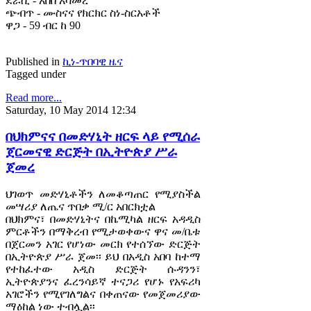
ደራሲ - አበበ አሳመረ
ጭብጥ - ሙስናና የክርክር ስነ-ስርአቶች
ዋጋ - 59 ብር ከ 90
Published in
ኪነ-ጥበባዊ ዜና
Tagged under
Read more...
Saturday, 10 May 2014 12:34
በህክምናና በመድሃኒት ዘርፍ ላይ የሚሰራ
ጀርመናዊ ድርጅት በኢትዮጵያ ሥራ
ጀመረ
ህገወጥ መድሃኒቶችን ለመቆጣጠር የሚያስችል
መሣሪያ ለጤና ጥበቃ ሚ/ር አበርክቷል
በህክምና፣ በመድሃኒትና በኬሚካል ዘርፍ አዳዲስ
ምርቶችን በማቅረብ የሚታወቀውና ዋና መ/ቤቱ
በጀርመን አገር የሆነው መርክ የተሰኘው ድርጅት
በኢትዮጵያ ሥራ ጀመ፡፡ ይህ በአዲስ አበባ ከተማ
የተከፈተው አዲስ ድርጅት ሱዳንን፣
ኢትዮጵያንና ፈረንሳይኛ ተናጋሪ የሆኑ የአፍሪካ
አገሮችን የሚየገለግልና በቀጠናው የመጀመሪያው
ማዕከል ነው ተብሏል፡፡