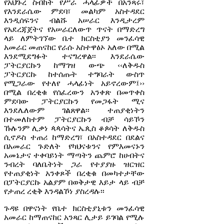
የአህጉረ ስብከት የሥራ ሓላፊዎች በአንጻሩ፣
የእንደራሴው ምደባ፣ መልካም አስተዳደር
እንዲሰፍንና ብልሹ አሠራር እንዲታረም
የአደረጃጀትና የአሠራርለውጥ ጥናት በማድረግ
ላይ ለምትገኘው ቤተ ክርስቲያን መንፈሳዊ
አመራር መጠናከር የራሱ አስተዋፅኦ አለው በሚል
እንደሚደግፉት ተናግረዋል፡፡ እንደራሴው
ፓትርያርኩን ከማገዝ ውጭ ‹‹ለቅዱስ
ፓትርያርኩ ከተሰጡት ተግባራት ውስጥ
የሚጋራው የተለየ ሓላፊነት አይኖረውም፤››
በሚል በረቂቁ የሰፈረውን አንቀጽ በመጥቀስ
ምደባው ፓትርያርኩን የመጋፋት ሚና
እንደሌለውም ገልጸዋል፡፡ ተጠያቂነትን
በተመለከተም ፓትርያርኩን ብቻ ሳይኾን
ኹሉንም ሊቃነ ጳጳሳትና ኤጲስ ቆጶሳት ለቅዱስ
ሲኖዶስ ተጠሪ ከማድረግ፣ በአስተዳደር በደልና
በአመራር ጉድለት የካህናቱንና የምእመናኑን
አመኔታና ተቀባይነት ማጣትን ጨምሮ ከሀብትና
ንብረት ባለቤትነት ጋራ የተያያዙ ዝርዝር
የተጠያቂነት አንቀጾች በረቂቁ በመካተታቸው
በፓትርያርኩ አልያም በወቅታዊ እይታ ላይ ብቻ
የታጠረ ረቂቅ እንዳልኾነ ያስረዳሉ፡፡
ጉዳዩ በዋናነት የቤተ ክርስቲያኒቱን መንፈሳዊ
አመራር ከማጠናከር አንጻር ሊታይ ይገባል የሚሉ