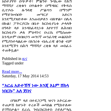
አስተያየት ሰጭዎች፣ ምልዓተ ጉባኤው የሕግ
ማሻሻያ ረቂቁን በጥልቀት በማዳበር የቅዱስ
ሲኖዶሱ ሉዓላዊ ሥልጣን በማንም
የማይገሠስበት መሣርያ አድርጎ
እንደሚያጸድቀው እንጠብቃለን ብለዋል፡፡ በሌላ
በኩል፣ ፓትርያርኩ በቤተ ክርስቲያኒቱ ታላላቅ
በዓላት ላይ እንዳስፈላጊነቱ እየተገኘ ለሕዝበ
ክርስቲያኑ ቃለ ምዕዳንና ቡራኬ የሚሰጠው
እንዲሁም በብዙኃን መገናኛ መንፈሳዊ መልእክት
የሚያስተላልፈው በአገሪቱ ብሔራዊ ቋንቋ ብቻ
እንደሚኾን በሕግ ማሻሻያ ረቂቁ ላይ መስፈሩ
ተጠቅሷል፡፡
Published in
ዜና
Tagged under
Read more...
Saturday, 17 May 2014 14:53
“አርሬ አይተኸኝ ነው እንጂ እኔም ሸክላ
ነበርኩ” አለ ጀበና
በዓለም ላይ በተደጋጋሚ ዝናን አትርፈው
ተጠቃሽ ከሆኑት ተረቶች መካከል የሚከተለው
ይገኝበታል። ደራሲ ገብረክርስቶስ ኃይለሥላሴ