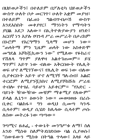
በህይወታችን፤ በተለይም በፖለቲካ ህይወታችን
ውስጥ ሁለት ቦታ መርገጥ፣ ሁለት አቋም መያዝ፣
በተለይም በፈጠነ ግልብጥብጦሽ ውስጥ
እንደእስስት መቀያየር፤ ማንነትን የማጣትን
ያህል አደጋ አለው። በኢትዮጵያውያን ዘንድ፤
አርበኛ ነን እያሉ የባንዳ ሥራ መሥራት በታሪክም
በኑሮም የእርግማን ዒላማ መሆን ነው።
“ጠላትማ ምን ጊዜም ጠላት ነው አስቀድሞ
መግደል አሾክሿኪውን ነው” የሚለው የፉከራና
የሽለላ ግጥም ያለዋዛ አልተገጠመም። ይሄ
ግጥም፤ አይጥ ነው ብለው አቅርበውት የሌሊት
ወፍ ሆኖ ለሚገኘውና፤ የሌሊት ወፍ ነው ብለው
ሲያቀርቡት አይጥ ሆኖ ለሚገኝ ግለ-ሰብ፤ አልፎ
ተርፎም ለሚያንሿክክና ለሚያሾከሹክ ሥራዬ
ተብሎ የተፃፈ ሳይሆን አይቀርም። “የአድር -
ባይነት ዥውዥው መቼም ማቆሚያ የለውም”
ይላል ሌኒን። ዕውነት ነው። መወዛወዙ በራሱ
ቢቀር ባልከፋ። ግን ወዲህ ሲመጣ ካንዱ
ሲላተም፣ ወዲያ ሲሄድ ከሌላው ሲላተም ጦሱ
ለሰው መትረፉ ነው ጣጣው።
ገጣሚና ፀሐፌ - ተውኔት መንግሥቱ ለማ፤ ስለ
አንድ ሚስቱ ስለምትደበድበው ባል ሲያወሱ፤
“ሰውዬውን ሚስቱ በትግል ጥላው፤ እላዩ ላይ