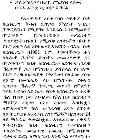
ቃለ ምዕዳንና ቡራኬ የሚያስተላልፉት
በብሔራዊ ቋንቋ ብቻ ይኾናል
የኢትዮጵያ ኦርቶዶክስ ተዋሕዶ ቤተ
ክርስቲያን ቅዱስ ሲኖዶስ ምልዓተ ጉባኤ፣
ፓትርያርኩን የሚያግዝ እንደራሴ እንደሚመደብ
በሚገልጽና የፓትርያርኩን ሓላፊነትና
ተጠያቂነት በጉልሕ የሚያሳዩ አንቀጾችን ባካተተ
የሕግ ረቂቅ ላይ እየተወያየ እንደኾነ ተገለጸ፡፡ ቤተ
ክርስቲያኒቱ በ1991 ዓ.ም. ያወጣችውን ሕግ
ከሌሎች ሕጎች፣ ደንቦችና መመሪያዎች ጋር
በማጣጣም፣ ከቤተ ክርስቲያኒቱ ዕድገትና ነባራዊ
ኹኔታዎች ጋራ በማገናዘብ ያሻሽላል የተባለው
የሕግ ረቂቁ ለውይይት የቀረበው፣ ባለፈው ረቡዕ
ጀምሮ በመካሔድ ላይ በሚገኘው የቅዱስ
ሲኖዶሱ ኹለተኛ ዓመታዊ መደበኛ የምልዓተ
ጉባኤ ስብሰባ ላይ ነው፡፡ የቤተ ክርስቲያኒቱ ሕጎች
ኹሉ የበላይ ነው የተባለው የሕገ ቤተ ክርስቲያን
ማሻሻያ ረቂቁ÷ ርእሰ አበውና ለካህናቷና
ለምእመናንዋ ኹሉ መንፈሳዊ አባት ለኾኑት
ለፓትርያርኩ እንደራሴ እንደሚሾም በአንቀጽ 24
ላይ ማስፈሩ ተመልክቷል፡፡ እንደራሴው ‹‹ቅዱስ
ፓትርያርኩ ከቤተ ክርስቲያን የተጣለበትን
ሓላፊነትና መንፈሳዊ አመራር በሚጠበቀው
ብቃትና ደረጃ ለማከናወን እንዲችል የሚያግዝ››