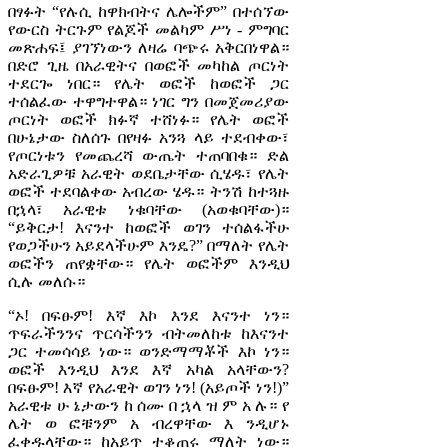
በፃፉት “የሉሲ ከዋክብትና ሌሎችም” በተሰኘው
የውርስ ትርጉም የልጆች መልካም ሥነ - ምግባር
መጽሐፍ፤ ያገኘነውን ለዛሬ ባጭሩ አቅርበነዋል።
በድሮ ጊዜ በአራዊትና በወፎች መካከል ጦርነት
ተደርጐ ነበር። የሌት ወፎች ከወፎች ጋር
ተሰልፈው ተዋግተዋል። ነገር ግን በመጀመሪያው
ጦርነት ወፎች ክፉኛ ተሸነፉ። የሌት ወፎች
በሁኔታው ስለሰጉ በየዛፉ አንጓ ላይ ተደብቀው፣
የጦርነቱን የመጨረሻ ውጤት ተጠባበቁ። ድል
አድራጊዎቹ አራዊት ወደቤታቸው ሲሄዱ፣ የሌት
ወፎች ተደባልቀው አብረው ሄዱ። ትንሽ ከተጓዙ
በኋላ፣ አራዊቱ ነቁባቸው (አወቁባቸው)።
“ይቅርታ! እናንተ ከወፎች ወገን ተሰልፋችሁ
የወጋችሁን አይደላችሁም እንዴ?” በማለት የሌት
ወፎችን ጠየቋቸው። የሌት ወፎችም እንዲህ
ሲሉ መለሱ።
“ኦ! በፍፁም! እኛ እኮ እንደ እናንተ ነን።
ጥፍራችንንና ጥርሳችንን ብትመለከቱ ከእናንተ
ጋር ተመሳሳይ ነው። ወንድማማቾች እኮ ነን።
ወፎች እንዲህ እንደ እኛ አካል አላቸውን?
በፍፁም! እኛ የአራዊት ወገን ነን! (አይጦች ነን!)”
አራዊቱ ሁ ኔታውን ከ ሰሙ በ ኋላ ዝ ም አ ሉ። የ
ሌት ወ ፎቹንም አ ብረዋቸው እ ንዲሆኑ
ፈቀዱላቸው። ከአይጥ ተቆጠሩ ማለት ነው።