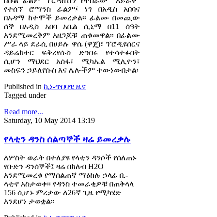
በኩል ፊልም ፕሮዳክሽን የተሰራው “አይራቅ”
የተሰኘ ሮማንስ ፊልም፤ ነገ በአዲስ አበባና
በአዳማ ከተሞች ይመረቃል፡፡ ፊልሙ በመጪው
ሰኞ በአዲስ አበባ አቤል ሲኒማ በ11 ሰዓት
እንደሚመረቅም አዘጋጆቹ ጠቁመዋል፡፡ በፊልሙ
ሥራ ላይ ደራሲ በሀይሉ ዋሴ (ዋጄ)፣ ፕሮዲዩሰርና
ዳይሬክተር ፍቅረየሱስ ድንበሩ የተሳተፉበት
ሲሆን ማህደር አሰፋ፣ ሚካኤል ሚሊዮን፣
መስፍን ኃይለየሱስ እና ሌሎችም ተውነውበታል፡
Published in
ኪነ-ጥበባዊ ዜና
Tagged under
Read more...
Saturday, 10 May 2014 13:19
የላቲን ዳንስ ሰልጣኞች ዛሬ ይመረቃሉ
ለሦስት ወራት በተለያዩ የላቲን ዳንሶች የሰለጠኑ
የቡድን ዳንሰኞች፤ ዛሬ በክለብ H2O
እንደሚመረቁ የማሰልጠኛ ማዕከሉ ኃላፊ ቢ-
ላቲኖ አስታወቀ፡፡ የዳንስ ተመራቂዎቹ በጠቅላላ
156 ሲሆኑ ምረቃው ለ26ኛ ጊዜ የሚካሄድ
እንደሆነ ታወቋል፡፡