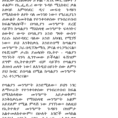
አብረው ሊሰለፉበት ይገባል - እንደ መ/ር ሰሎሞን
ቶልቻ፡፡ የኢ.ፌ.ዴ.ሪ ውጭ ጉዳይ ሚኒስቴር ቃል
አቀባይ አምባሳደር ዲና ሙፍቲ ጉዳዩን
የሚለከቱት ለየት ባለ መንገድ ነው፡፡ የግራዚያኒን
ሐውልት ለመትከል የተንቀሳቀሰው የኅብረተሰብ
ክፍል/ግለሰቦች÷ በጣሊያን መንግሥት ደረጃ
ሳይኾን ከጣልያን ማእከላዊ መንግሥት ፍላጎትና
ዕውቅና ውጭ በጣሊያን አንድ ግዛት ውስጥ
የራሱ አስተዳደር ባለው አንድ አካባቢ የሚገኝ
ነው፡፡ ይህ እንቅስቃሴ እንደተሰማ ከጣልያን
መንግሥት ጋራ በዲፕሎማሲ ቻናል ተነጋግረናል፡፡
የፋሺዝም ታሪክ ያጠላበት የኢትዮ - ጣልያን
ግንኙነት ሳንካ ሊገጥመው ይችላል፤ ፋሽዝም
ደግሞ የኢትዮጵያም ብቻ ሳይኾን የጣልያን
ሕዝብ ጠላት ነው፤ ለእንዲህ ዐይነት ሰው ለምን
ይህ ክብር ይሰጣል በሚል ከጣልያን መንግሥት
ጋራ ተነጋግረናል፡፡
የጣልያን መንግሥት እንደሚለው÷ ይህን ነገር
ለማሠራት የተንቀሳቀሰው የኅብረተሰብ ክፍል
በማእከላዊው መንግሥት አይታወቅም፤
እንቅስቃሴው የማእከላዊ መንግሥት አቋም
አይደለም የሚል ምላሽ ነው ያገኘነው፡፡ ስለዚህ
የኢትዮጵያ መንግሥት ጉዳዩን በዝምታ
አልተመለከተውም፡፡ በሁለት አገሮች መካከል