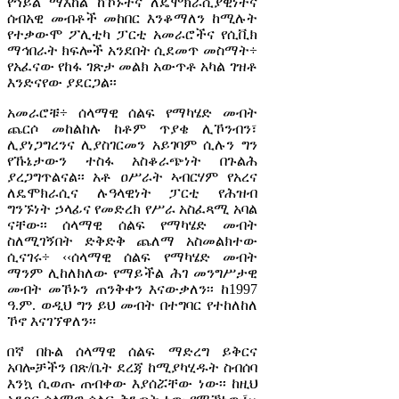
የኀይል ማእከል ከኾኑትና ለዴሞክራሲያዊነትና
ሰብአዊ መብቶች መከበር እንቆማለን ከሚሉት
የተቃውሞ ፖሊቲካ ፓርቲ አመራሮችና የሲቪክ
ማኅበራት ክፍሎች አንደበት ሲደመጥ መስማት÷
የአፈናው የከፋ ገጽታ መልክ አውጥቶ አካል ገዝቶ
እንድናየው ያደርጋል፡፡
አመራሮቹ÷ ሰላማዊ ሰልፍ የማካሄድ መብት
ጨርሶ መከልከሉ ከቶም ጥያቄ ሊኾንብን፣
ሊያነጋግረንና ሊያስገርመን አይገባም ሲሉን ግን
የኹኔታውን ተስፋ አስቆራጭነት በጉልሕ
ያረጋግጥልናል፡፡ አቶ ዐሥራት ኣብርሃም የአረና
ለዴሞክራሲና ሉዓላዊነት ፓርቲ የሕዝብ
ግንኙነት ኃላፊና የመድረክ የሥራ አስፈጻሚ አባል
ናቸው፡፡ ሰላማዊ ሰልፍ የማካሄድ መብት
ስለሚገኝበት ድቅድቅ ጨለማ አስመልክተው
ሲናገሩ÷ ‹‹ሰላማዊ ሰልፍ የማካሄድ መብት
ማንም ሊከለክለው የማይችል ሕገ መንግሥታዊ
መብት መኾኑን ጠንቅቀን እናውቃለን፡፡ ከ1997
ዓ.ም. ወዲህ ግን ይህ መብት በተግባር የተከለከለ
ኾኖ እናገኘዋለን፡፡
በኛ በኩል ሰላማዊ ሰልፍ ማድረግ ይቅርና
አባሎቻችን በጽ/ቤት ደረጃ ከሚያካሂዱት ስብሰባ
እንኳ ሲወጡ ጠብቀው እያሰሯቸው ነው፡፡ ከዚህ