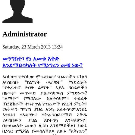
Administrator
Saturday, 23 March 2013 13:24
መንግስት፣ የ5 አመቱ እቅድ
እንደማይሳካለት የሚነግረን መቼ ነው?
እስካሁን የተሳካው ምንድነው? ገበሬዎችን በ1ለ5
እየሰበሰቡ “የልማት ሠራዊት” ማደራጀት
“የተፈጥሮ ሃብት ልማት” እያሉ ገበሬዎችን
በዘመቻ መጥመድ ያልተሳካውስ ምንድነው?
“ልማት” የሚባለው አልተሳካም። ትልልቅ
ፕሮጀክቶች ተጓተዋል የገበሬዎች የእርሻ ምርት፣
የእቅዱን ግማሽ ያህል እንኳ አልተሳካምእንደኔ
እንደኔ፣ የእድገትና የትራንስፎርሜሽ እቅዱ
የታሰበውን ያህል እየተሳካ እንዳልሆነና፣
በታለመለት መጠን ሊሳካ እንደማይችል፣ ካሁኑ
ቢነገር የሚሻል ይመስለኛል። አሁኑ “እቅጩን”