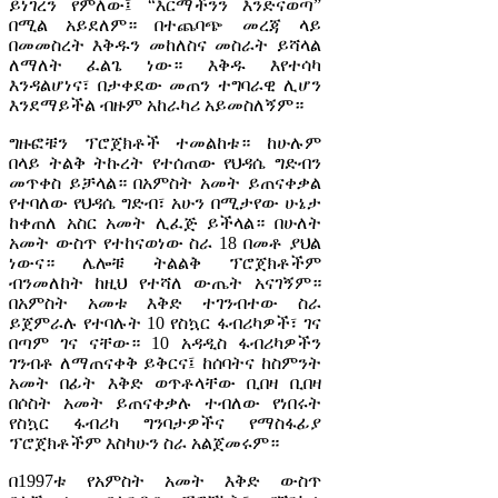
ይነገረን የምለው፤ “እርማችንን እንድናወጣ”
በሚል አይደለም። በተጨባጭ መረጃ ላይ
በመመስረት እቅዱን መከለስና መስራት ይሻላል
ለማለት ፈልጌ ነው። እቅዱ እየተሳካ
እንዳልሆነና፣ በታቀደው መጠን ተግባራዊ ሊሆን
እንደማይችል ብዙም አከራካሪ አይመስለኝም።
ግዙፎቹን ፕሮጀክቶች ተመልከቱ። ከሁሉም
በላይ ትልቅ ትኩረት የተሰጠው የህዳሴ ግድብን
መጥቀስ ይቻላል። በአምስት አመት ይጠናቀቃል
የተባለው የህዳሴ ግድብ፣ አሁን በሚታየው ሁኔታ
ከቀጠለ አስር አመት ሊፈጅ ይችላል። በሁለት
አመት ውስጥ የተከናወነው ስራ 18 በመቶ ያህል
ነውና። ሌሎቹ ትልልቅ ፕሮጀክቶችም
ብንመለከት ከዚህ የተሻለ ውጤት አናገኝም።
በአምስት አመቱ እቅድ ተገንብተው ስራ
ይጀምራሉ የተባሉት 10 የስኳር ፋብሪካዎች፣ ገና
በጣም ገና ናቸው። 10 አዳዲስ ፋብሪካዎችን
ገንብቶ ለማጠናቀቅ ይቅርና፤ ከሰባትና ከስምንት
አመት በፊት እቅድ ወጥቶላቸው ቢበዛ ቢበዛ
በሶስት አመት ይጠናቀቃሉ ተብለው የነበሩት
የስኳር ፋብሪካ ግንባታዎችና የማስፋፊያ
ፕሮጀክቶችም እስካሁን ስራ አልጀመሩም።
በ1997ቱ የአምስት አመት እቅድ ውስጥ