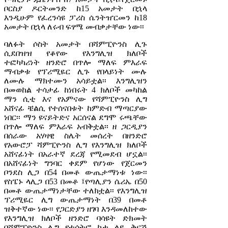
ቦርስያ ዶርትመንድ ከ15 አመታት በኋላ
እንዲሁም የፈረንሳዩ ፓሪስ ሴንትዠርመን ከ18
አመታት በኋላ ለሩብ ፍፃሜ መብቃታቸው ነው፡፡
ባለፉት ሶስት አመታት በሻምፒዮንስ ሊጉ
ሲደበዝዝ የቆየው የእንግሊዝ ክለቦች
ተፎካካሪነት ዘንድሮ በጥሎ ማለፍ ምእራፍ
ማብቃቱ የፕሪሚዬር ሊጉ የበላይነት ሙሉ
ለሙሉ ማክተሙን አሳይቷል፡፡ እንግሊዝን
በመወከል ተሳታፊ ከነበሩት 4 ክለቦች መካከል
ማን ሲቲ እና የአምናው የሻምፒዮንስ ሊግ
አሸናፊ ቼልሲ የተሰናበቱት ከምድብ ማጣርያው
ነበር፡፡ ማን ዩናይትድና አርሰናል ደግሞ ሩጫቸው
በጥሎ ማለፍ ምእራፍ አብቅቷል፡፡ ዘ ጋርዲያን
በሰራው አሃዛዊ ስሌት መሰረት በዘንድሮ
የአውሮፓ ሻምፒዮንስ ሊግ የእንግሊዝ ክለቦች
አሸናፊነት በአራተኛ ደረጃ የሚመደብ ሆኗል፡፡
በአሸናፊነት ግንባር ቀደም የሆነው የጀርመን
ቦንደስ ሊጋ በ54 በመቶ ውጤታማነቱ ነው፡፡
የስፔኑ ላሊጋ በ53 በመቶ ፤የጣሊያን ሴሪኤ በ50
በመቶ ውጤታማነታቸው ተለክቷል፡፡ የእንግሊዝ
ፕሪሚዬር ሊግ ውጤታማነት በ39 በመቶ
ዝቅተኛው ነው፡፡ የጋርድያን ዘገባ እንዳመለከተው
የእንግሊዝ ክለቦች ዘንድሮ ባሳዩት ድክመት
በሻምፒዮንስ ሊግ የተሳትፎ ኮታ ላይ ቅናሽ