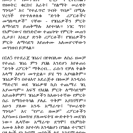
የዘወትር ቁርስና እራት፤ “የልማት ሠራዊት
ግንባታ” እና “የተፈጥሮ ሃብት ጥበቃ” በሚሉ
ሃረጎች የተጥለቀለቁ “ድንቅ ሪፖርቶችና
መግለጫዎች” ናቸው - የገበሬዎችን ምርት
ለማሳደግ ይጠቅማሉ እየተባለ። ነገር ግን፣
የአምናውና የዘንድሮው ተጨባጭ የምርት መጠን
ሲታይ፣ እነዚያ ድንቅ ሪፖርቶች፣ የገበሬዎችን
ምርት ለማሳደግ እየጠቀሙ አለመሆናቸውን
መገንዘብ ይቻላል።
በ1ለ5 የተደራጀ ገበሬና በየቀበሌው ለስራ ዘመቻ
የተጠራ ገበሬ ምን ያህል እንደሆነ እየቆጠሩ
“ድንቅ ሪፖርት” ማቅረብ… ራሱን የቻለ ትልቅ
አላማ እየሆነ መጥቷል። ይሄ ግን አያዛልቅም።
ገበሬዎችን በተፅእኖ አደራጅቶ በዘመቻ እንዲሰሩ
ማድረግ፤ ወደ ገበሬዎቹ ኪስ ተጨማሪ ገቢ
አያመጣም። እፍኝ የእህል ምርት ለማሳደግም
አይጠቅምም፤ ገበሬዎችን ከእውነተኛው የምርት
ስራ ከማስተጓጎል ያለፈ ጥቅም አያስገኝም።
አሁን ያለው አንዱ አማራጭ፤ “የሠራዊት
ግንባታ” እና “የሥራ ዘመቻ” ሪፖርቶችን
እያሳመሩ በመጓዝ ያለመፍትሄ ውድቀትን መደገስ
ነው። ሌላኛው አማራጭ ደግሞ፤ የአምስት
አመቱ እቅድ እየተሳካ እንዳልሆነ በግልፅ ተናግሮ፤
በሌሎች የኢኮኖሚ መስኮች ላይ እንደሚታየው