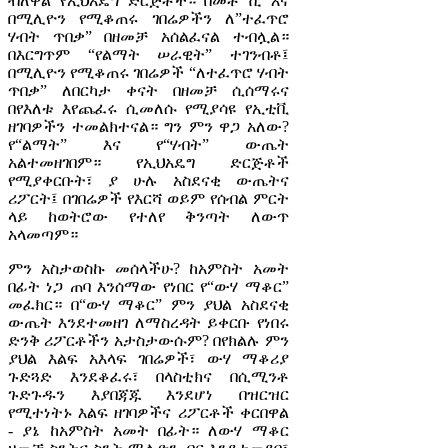
ብለዋል የኢህአዴግ ድርጅቶች። በመቶ ሺ እና
በሚሊዮን የሚቆጠሩ ገበሬዎችን ለ”ተፈጥሮ
ሃብት ጥበቃ” በዘመቻ አሰልፈናል ተብሏል።
በእርግጥም “የልማት ሠራዊት” ተገንብቶ፤
በሚሊዮን የሚቆጠሩ ገበሬዎች “ለተፈጥሮ ሃብት
ጥበቃ” ለበርካታ ቀናት በዘመቻ ሲሰማሩና
በየእለቱ እየጨፈሩ ሲመለሱ የሚያሳዩ የኢቲቪ
ዘገባዎችን ተመልክተናል። ግን ምን ዋጋ አለው?
የ“ልማት” እና የ“ሃብት” ውጤት
አልተመዘገበም። የኢህአዴግ ድርጅቶች
የሚያቀርቡት፣ ያ ሁሉ አስደናቂ ውጤትና
ሪፖርት፤ በገበሬዎች የእርሻ ወይም የሰብል ምርት
ላይ ከወትሮው የተለየ ቅንጣት ለውጥ
አላመጣም።
ምን አስታወስኩ መሰላችሁ? ከአምስት አመት
በፊት ነጋ ጠባ እንሰማው የነበር የ“ውሃ ማቆር”
መፈክር። በ“ውሃ ማቆር” ምን ያህል አስደናቂ
ውጤት እንደተመዘገ ለማስረዳት ይቀርቡ የነበሩ
ድንቅ ሪፖርቶችን አታስታውሱም? በየክልሉ ምን
ያህል እልፍ አእላፍ ገበሬዎች፣ ውሃ ማቆሪያ
ጉድጓድ እንደቆፈሩ፣ በላስቲክና በሲሚንቶ
ጉድጉዱን እያበጃጁ እንደሆነ በዝርዝር
የሚተነትኑ እልፍ ዘገባዎችና ሪፖርቶች ቀርበዋል
- ያኔ ከአምስት አመት በፊት። ለውሃ ማቆር