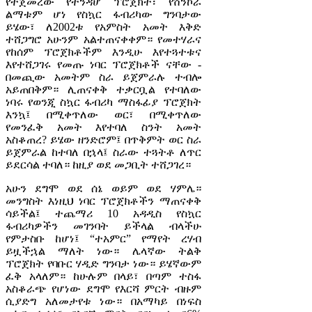
የተጀመረው የተንዳሆ ፕሮጀክት፣ የሸንኮራ
ልማቱም ሆነ የስኳር ፋብሪካው ግንባታው
ይሄው፣ ለ2002ቱ የአምስት አመት እቅድ
ተሸጋግሮ አሁንም አልተጠናቀቀም። የመተሃራና
የከሰም ፕሮጀክቶችም እንዲሁ እየተጓተቱና
እየተሸጋገሩ የመጡ ነባር ፕሮጀክቶች ናቸው -
በመጪው አመትም ስራ ይጀምራሉ ተብሎ
አይጠበቅም። ሊጠናቀቅ ተቃርቧል የተባለው
ነባሩ የወንጂ ስኳር ፋብሪካ ማስፋፊያ ፕሮጀክት
እንኳ፤ በሚቀጥለው ወር፣ በሚቀጥለው
የመንፈቅ አመት እየተባለ ስንት አመት
አስቆጠረ? ይሄው ዘንድሮም፤ በጥቅምት ወር ስራ
ይጀምራል ከተባለ በኋላ፤ ስራው ተጓትቶ ለጥር
ይደርሳል ተባለ። ከዚያ ወደ መጋቢት ተሸጋገረ።
አሁን ደግሞ ወደ ሰኔ ወይም ወደ ሃምሌ።
መንግስት እነዚህ ነባር ፕሮጀክቶችን ማጠናቀቅ
ሳይችል፤ ተጨማሪ 10 አዳዲስ የስኳር
ፋብሪካዎችን መገንባት ይችላል ብላችሁ
የምታስቡ ከሆነ፤ “ተአምር” የማየት ረሃብ
ይዟችኋል ማለት ነው። ሌላኛው ትልቅ
ፕሮጀክት የባቡር ሃዲድ ግንባታ ነው። ይሄኛውም
ፈቅ አላለም። ከሁሉም በላይ፣ በጣም ተስፋ
አስቆራጭ የሆነው ደግሞ የእርሻ ምርት ብዙም
ሲያድግ አለመታየቱ ነው። በአማካይ በነፍስ