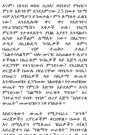
እናም፣ በነፍስ ወከፍ ሲሰላ፣ የዘንድሮ የግብርና
ምርት እድገትም እንደአምናው 2.5 በመቶ ገደማ
ብቻ እንደሚሆን ይገመታል። ምን ለማለት ፈልጌ
ነው? እንደሌሎቹ ዋና ዋና የእድገትና
የትራንስፎርሜሽን እቅዶች ሁሉ፣ የእርሻ
ምርትም የታቀደለትን ያህል እያደገ እንዳልሆነ
ሊካድ አይችልም ለማለት ነው። በእርግጥ፣
ታዲያ በኢህአዴግ ጉባኤዎች ላይ ለምን
በጨረፍታ ብቻ ተጠቅሶ ታለፈ?
“አልተሳካልኝም” ብሎ መናገር አስጠልቶት ሊሆን
ይችላል። በአራቱም ጉባኤዎች ላይ እጅግ ሲበዛ
ተደጋግሞ የተነገረውስ ምንድነው? የኢህአዴግ
ድርጅቶች በሙሉ በየፊናቸው ባካሄዱት ጉባኤ፤
በገጠርና በገበሬዎች ላይ ስኬታማ ውጤት
እንዳስመዘገቡ ደጋግመው ገልፀዋል። የተመዘገበው
ውጤት ግን የምርት እድገት አይደለም። እናስ
ምንድነው? “በልማት ሠራዊት ግንባታ” እና
“በተፈጥሮ ሃብት ጥበቃ” ዙሪያ እጅግ “አስደናቂ
ውጤት” መመዝገቡን ነዋ የገለፁት።
አስደናቂውን ውጤት የሚያብራሩ “ድንቅ”
መረጃዎችና ሪፖርቶችም ቀርበዋል። በመቶ ሺ
እና በሚሊዮን የሚቆጠሩ ገበሬዎችን በ1ለ5
አደራጅተን ሰፊ “የልማት ሠራዊት” ገንብተናል