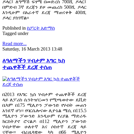
ዶላር፤ ለግማሽ ፍፃሜ በመድረስ 700ሺ ዶላር፤
በምድብ 3ኛ ደረጃን ይዞ መጨረስ 500ሺ ዶላር
እንዲሁም በአራተኛ ደረጃ ማጠናቀቅ 400ሺ
ዶላር ያስገኛል፡፡
Published in
ስፖርት አድማስ
Tagged under
Read more...
Saturday, 16 March 2013 13:48
ለዓለማችን ሃብታም እግር ኳስ
ተጨዋቾች ደረጃ ተሰጠ
በ2013 የእግር ኳስ ሃብታም ተጨዋቾች ደረጃ
ላይ ለፓሪስ ሴንትዠርመን የሚጫወተው ዴቪድ
ቤካም በ175 ሚሊዮን ፓውንድ የሃብት መጠን
አንደኛ ሆነ፡፡ የባርሴሎናው ሊዮኔል ሜሲ በ115.5
ሚሊዮን ፓውንድ እንዲሁም የሪያል ማድሪዱ
ክርስትያኖ ሮናልዶ በ112 ሚሊዮን ፓውንድ
ሃብታቸው ሁለተኛ እና ሶስተኛ ደረጃ ላይ
ናቸው፡፡ ብራዚላዊው ካካ በ66 ሚሊዮን