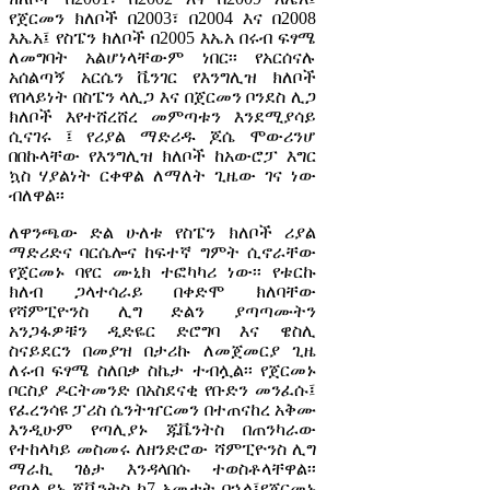
የጀርመን ክለቦች በ2003፣ በ2004 እና በ2008
እኤአ፤ የስፔን ክለቦች በ2005 እኤአ በሩብ ፍፃሜ
ለመግባት አልሆነላቸውም ነበር፡፡ የአርሰናሉ
አሰልጣኝ አርሴን ቬንገር የእንግሊዝ ክለቦች
የበላይነት በስፔን ላሊጋ እና በጀርመን ቦንደስ ሊጋ
ክለቦች እየተሸረሸረ መምጣቱን እንደሚያሳይ
ሲናገሩ ፤ የሪያል ማድሪዱ ጆሴ ሞውሪንሆ
በበኩላቸው የእንግሊዝ ክለቦች ከአውሮፓ እግር
ኳስ ሃያልነት ርቀዋል ለማለት ጊዜው ገና ነው
ብለዋል፡፡
ለዋንጫው ድል ሁለቱ የስፔን ክለቦች ሪያል
ማድሪድና ባርሴሎና ከፍተኛ ግምት ሲኖራቸው
የጀርመኑ ባየር ሙኒክ ተፎካካሪ ነው፡፡ የቱርኩ
ክለብ ጋላተሳራይ በቀድሞ ክለባቸው
የሻምፒዮንስ ሊግ ድልን ያጣጣሙትን
አንጋፋዎቹን ዲድዬር ድሮግባ እና ዌስሊ
ስናይደርን በመያዝ በታሪኩ ለመጀመርያ ጊዜ
ለሩብ ፍፃሜ ስለበቃ ስኬታ ተብሏል፡፡ የጀርመኑ
ቦርስያ ዶርትመንድ በአስደናቂ የቡድን መንፈሱ፤
የፈረንሳዩ ፓሪስ ሴንትዠርመን በተጠናከረ አቅሙ
እንዲሁም የጣሊያኑ ጁቬንትስ በጠንካራው
የተከላካይ መስመሩ ለዘንድሮው ሻምፒዮንስ ሊግ
ማራኪ ገፅታ እንዳላበሱ ተወስቶላቸዋል፡፡
የጣሊያኑ ጁቬንትስ ከ7 አመታት በኋላ፤የጀርመኑ