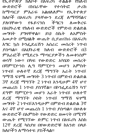
የኢትዮጵያ ክለቦች በአፍሪካ ትልልቅ የክለብ
ውድድሮች በነበራቸው የተሳትፎ ታሪክ
ከማጣርያ ምእራፍ አልዘለለም፡፡ የኢትዮጵያ
ክለቦች በአፍሪካ ያላቸውን ደረጃ ለማሻሻልና
ያለባቸውን የፋይናንስ ችግርን ለመቅረፍ
በአህጉራዊ የክለብ ውድድሮች የምድብ ድልድል
መግባት ያግዛቸዋል፡፡ ይህ ስኬት ለአምስት
አመታት በሚዘልቅ ውጤት ሲያጠናክሩ በአፍሪካ
እግር ኳስ ኮንፌደሬሽን አሰራር መሰረት ነጥብ
ያሰጣል፡፡ በአህጉራዊ ክለብ ውድድሮች በ3
ምእራፎች የሚደረጉ ማጣርያዎችን ለመቀነስም
ወሳኝ ነው፡፡ በካፍ የውድድር አካሄድ መሰረት
በሻምፒዮንስ ሊግ ሻምፒዮን መሆን አምስት
ነጥብ፤ ሁለተኛ ደረጃ ማግኘት አራት ነጥብ፤
ግማሽ ፍፃሜ መግባት 3 ነጥብ፤ በምድብ ድልድል
3ኛ ደረጃ ማግኘት 2 ነጥብ እንዲሁም 4ኛ ሆኖ
መጨረስ 1 ነጥብ ያስገኛል፡፡ በኮንፌደሬሽን ካፕ
ደግሞ ሻምፒዮን መሆን አራት ነጥብ፤ ሁለተኛ
ደረጃ ማግኘት ሶስት ነጥብ፤ ግማሽ ፍፃሜ
መግባት 2 ነጥብ፤እንዲሁም በምድብ ድልድል 3ኛ
እና 4ኛ ሆኖ መጨረስ 1 ነጥብ ያሰጣል፡፡ በሁለቱ
ውድድሮች በአምስት የውድድር ዘመናት በሚገኝ
ውጤት የሚገኘው ድምር ነጥብ በአፍሪካ እስከ
12ኛ ደረጃ ካስያዘ በየውድድሮቹ ከአንድ በላይ
ክለቦችን ለማሳተፍ ያስችላል፡፡