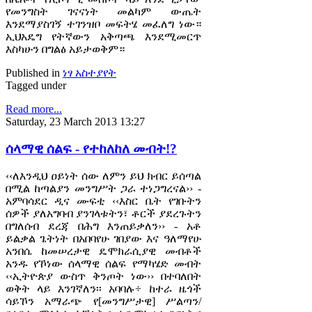
የመንግስት ገናናነት መልካም ውጤት
እንደማያስገኝ ተገንዝቦ መፍትሄ መፈለግ ነው።
ኢህአዴግ የትኛውን አቅጣጫ እንደሚመርጥ
እስካሁን በግልፅ አይታወቅም።
Published in
ነፃ አስተያየት
Tagged under
Read more...
Saturday, 23 March 2013 13:27
ሰላማዊ ሰልፍ - የተከለከለ መብት!?
‹‹ለእንዲህ ዐይነት ሰው ለምን ይህ ክብር ይሰጣል
በሚል ከጣልያን መንግሥት ጋራ ተነጋግረናል›› -
አምባሳደር ዲና ሙፍቲ ‹‹እስር ቤት የገቡትን
ሰዎች ያለአግባብ ያንገላቱትን፣ ቶርች ያደረጉትን
በግለሰብ ደረጃ በሕግ እንጠይቃለን›› - አቶ
ይልቃል ጌትነት በአበባየሁ ገበያው እና ዓለማየሁ
አንበሴ ከመሠረታዊ ዴሞክራሲያዊ መብቶች
አንዱ የኾነው ሰላማዊ ሰልፍ የማካሄድ መብት
‹‹ኢትዮጵያ ውስጥ ቅንጦት ነው›› በተባለበት
ወቅት ላይ እንገኛለን፡፡ አባባሉ÷ ከተራ ዜጎች
ሳይኾን አማራጭ የ[መንግሥታዊ] ሥልጣን/