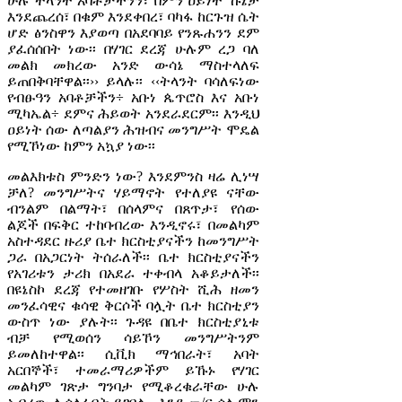
ሁሉ ትላንት አባቶቻችንን፣ በምን ዐይነት ኹኔታ
እንደጨረሰ፣ በቁም እንደቀበረ፣ ባካፋ ከርጉዝ ሴት
ሆድ ፅንስዋን እያወጣ በአደባባይ የንጹሐንን ደም
ያፈሰሰበት ነው፡፡ በሃገር ደረጃ ሁሉም ረጋ ባለ
መልክ መክረው አንድ ውሳኔ ማስተላለፍ
ይጠበቅባቸዋል፡፡›› ይላሉ፡፡ ‹‹ትላንት ባሳለፍነው
የብፁዓን አባቶቻችን÷ አቡነ ጴጥሮስ እና አቡነ
ሚካኤል÷ ደምና ሕይወት አንደራደርም፡፡ እንዲህ
ዐይነት ሰው ለጣልያን ሕዝብና መንግሥት ሞዴል
የሚኾነው ከምን አኳያ ነው፡፡
መልእክቱስ ምንድን ነው? እንደምንስ ዛሬ ሊነሣ
ቻለ? መንግሥትና ሃይማኖት የተለያዩ ናቸው
ብንልም በልማት፣ በሰላምና በጸጥታ፣ የሰው
ልጆች በፍቅር ተከባብረው እንዲኖሩ፣ በመልካም
አስተዳደር ዙሪያ ቤተ ክርስቲያናችን ከመንግሥት
ጋራ በአጋርነት ትሰራለች፡፡ ቤተ ክርስቲያናችን
የአገሪቱን ታሪክ በአደራ ተቀብላ አቆይታለች፡፡
በዩኔስኮ ደረጃ የተመዘገቡ የሦስት ሺሕ ዘመን
መንፈሳዊና ቁሳዊ ቅርሶች ባሏት ቤተ ክርስቲያን
ውስጥ ነው ያሉት፡፡ ጉዳዩ በቤተ ክርስቲያኒቱ
ብቻ የሚወሰን ሳይኾን መንግሥትንም
ይመለከተዋል፡፡ ሲቪክ ማኅበራት፣ አባት
አርበኞች፣ ተመራማሪዎችም ይኹኑ የሃገር
መልካም ገጽታ ግንባታ የሚቆረቁራቸው ሁሉ