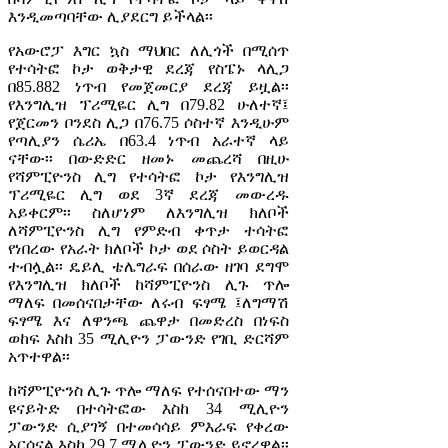
እንዲመጣባቸው ሊያደርግ ይችላል፡፡
የአውሮፓ እግር ኳስ ማህበር ለሊጎች በሚሰጥ
የተሳትፎ ኮታ ወቅታዊ ደረጃ የስፔኑ ላሊጋ
በ85.882 ነጥብ የመጀመርያ ደረጃ ይዟል፡፡
የእንግሊዝ ፕሪሚዬር ሊግ በ79.82 ሁለተኛ፤
የጀርመን ቦንደስ ሊጋ በ76.75 ሶስተኛ እንዲሁም
የጣሊያን ሴሪኤ በ63.4 ነጥብ አራተኛ ላይ
ናቸው፡፡ በውድድር ዘመኑ መጨረሻ በዚሁ
የሻምፒዮንስ ሊግ የተሳትፎ ኮታ የእንግሊዝ
ፕሪሚዬር ሊግ ወደ 3ኛ ደረጃ መውረዱ
አይቀርም፡፡ ስለሆነም ለእንግሊዝ ክለቦች
ለሻምፒዮንስ ሊግ የምድብ ቀጥታ ተሳትፎ
የነበረው የአራት ክለቦች ኮታ ወደ ሶስት ይወርዳል
ተብሏል፡፡ ዴይሊ ቴሌግራፍ በሰራው ዘገባ ደግሞ
የእንግሊዝ ክለቦች ከሻምፒዮንስ ሊጉ ጥሎ
ማለፍ በመሰናበታቸው ለሩብ ፍፃሜ ፤ለግማሽ
ፍፃሜ እና ለዋንጫ ጨዋታ በመድረስ በነፍስ
ወከፍ እስከ 35 ሚሊዮን ፓውንድ የገቢ ድርሻም
አጥተዋል፡፡
ከሻምፒዮንስ ሊጉ ጥሎ ማለፍ የተሰናበተው ማን
ዩናይትድ በተሳትፎው እስከ 34 ሚሊዮን
ፓውንድ ሲያገኝ በተመሳሳይ ምእራፍ የቀረው
አርሰናል እስከ 29.7 ሚሊዮን ፓውንድ ይኖረዋል፡፡