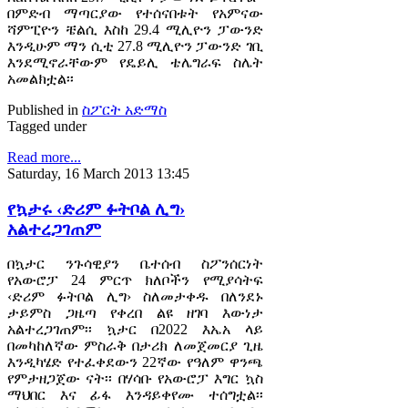
በምድብ ማጣርያው የተሰናበቱት የአምናው
ሻምፒዮን ቼልሲ እስከ 29.4 ሚሊዮን ፓውንድ
እንዲሁም ማን ሲቲ 27.8 ሚሊዮን ፓውንድ ገቢ
እንደሚኖራቸውም የዴይሊ ቴሌግራፍ ስሌት
አመልክቷል፡፡
Published in
ስፖርት አድማስ
Tagged under
Read more...
Saturday, 16 March 2013 13:45
የኳታሩ ‹ድሪም ፉትቦል ሊግ›
አልተረጋገጠም
በኳታር ንጉሳዊያን ቤተሰብ ስፖንሰርነት
የአውሮፓ 24 ምርጥ ክለቦችን የሚያሳትፍ
‹ድሪም ፉትቦል ሊግ› ስለመታቀዱ በለንደኑ
ታይምስ ጋዜጣ የቀረበ ልዩ ዘገባ እውነታ
አልተረጋገጠም፡፡ ኳታር በ2022 እኤአ ላይ
በመካከለኛው ምስራቅ በታሪክ ለመጀመርያ ጊዜ
እንዲካሄድ የተፈቀደውን 22ኛው የዓለም ዋንጫ
የምታዘጋጀው ናት፡፡ በሃሳቡ የአውሮፓ እግር ኳስ
ማህበር እና ፊፋ እንዳይቀየሙ ተሰግቷል፡፡