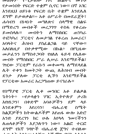
መጠቀም የሚቻለው ነፃና ገለልተኛ መኾኑ
የታመነበት የፍርድ ተቋም ሲኖር ነው፡፡ በኛ አገር
እንደዚህ ዐይነቱ የፍርድ ቤት ተቋም እንደሌለ
ደግሞ ይታወቃል፡፡›› አቶ ዐሥራት በመደራጀት፣
ሐሳብን በነጻነት መግለጽና ሰላማዊ ሰልፍ
በማድረግ መብቶች መረጋገጥ ተስፋ የቆረጡ
ይመስላሉ፡፡ መብትን ለማስከበር ጠንካራ
ተፎካካሪ ፓርቲና ለመታገል የቆረጠ አመራር፣
አባላትና ሕዝብ ያስፈልጋል ባይ ናቸው፡፡
አለበለዚያ በተቃዋሚው በኩል÷ በየጊዜው
መታፈንን ከማስተጋባት የዘለለ ፋይዳ የሌለው
መብት የማስከበር ሥራ ሊሠራ እንደማይችል፣
ገዢው ፓርቲም የራሱን መቀመጫ ለማደላደል
ሌት ተቀን ከመትጋት ውጪ ለሕዝብ መብት
ደንታ ያለው ፓርቲ ሊኾን እንደማይችል
የፓርቲው አመራር አረጋግጠው ይናገራሉ፡፡
የሰማያዊ ፓርቲ ሊቀ መንበር አቶ ይልቃል
ጌትነት÷ ‹‹የታላቋን ሃገር ኢትዮጵያ ታሪክ
እየዘነጋን፣ በቀድሞ አባቶቻችን ደም ላይ
እንደቆምን እየረሳን፣ ብሔራዊ ስሜት
ከልጆቻችን ከትውልዶችም እየጠፋ ውሎ አድሮ
አንድ ያደረገን ክር ሁሉ እየላላ ገመናችንን
ለጠላቶቻችን እያጋለጥን ነው፡፡ አልፎ ተርፎ
ደግሞ የእኛ ገዳዮች ብሔራዊ ጀግና ተብለው