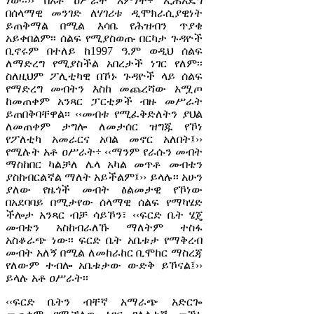
ነው፡፡›› በአቶ ዐሥራት እምነት÷ ኢሕአዴግ
በሰላማዊ መንገድ ለሃገሪቱ ዲሞክራሲያዊነት
ይጠቅማል በሚል እሳቤ የሕዝብን ጥያቄ
አይቀበልም፡፡ ሰልፍ የሚያስወጡ በርካታ ጉዳዮች
ቢኖሩም በተለይ ከ1997 ዓ.ም ወዲህ ሰልፍ
ለማድረግ የሚያስችል አበረታች ነገር የለም፡፡
ስለዚህም ፖሊቲካዊ በኾኑ ጉዳዮች ላይ ሰልፍ
የማድረግ መብትን እስከ መጨረሻው አሟጦ
ከመጠቀም አንጻር ፓርቲዎች ብዙ መሥራት
ይጠበቅባቸዋል፡፡ ‹‹መብቱ የሚፈቅድለትን ያህል
ለመጠቀም ታግሎ ለመታሰር ዝግጁ የኾነ
የፖለቲካ አመራርና አባል መኖር አለበት፤››
የሚሉት አቶ ዐሥራት÷ ‹‹ማንም የራሱን መብት
ማስከበር ካልቻለ ሌላ አካል መጥቶ መብቴን
ያስከብርልኛል ማለት አይችልም፤›› ይላሉ፡፡ አሁን
ያለው የዜጎች መብት ፅልመታዊ የኾነው
በአደባባይ በሚታየው ሰላማዊ ሰልፍ የማካሄድ
ችሎታ አንጻር ብቻ ሳይኾን፣ ‹‹ፍርድ ቤት ሄጄ
መብቴን አስከብራለኹ ማለትም ተስፋ
አስቆራጭ ነው፡፡ ፍርድ ቤት አቤቱታ የማቅረብ
መብት አለኝ በሚል ለመከራከር ቢሞከር ማስረጃ
የለውም ተብሎ አቤቱታው ውድቅ ይኾናል፤››
ይላሉ አቶ ዐሥራት፡፡
‹‹ፍርድ ቤትን ብቸኛ አማራጭ አድርጐ