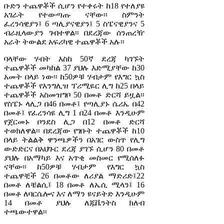
ቡድን ተጨዋቾች ሲሆን የተቀሩት ከ18 የተለያዩ
አገራት የተውጣጡ ናቸው፡፡ ስምንት
ፈረንሳዊያን፤ 6 ጣሊያናዊያን፤ 5 ስፔናዊያንና 5
ብራዚላውያን ገብተዋል፡፡ በደረጃው ሰንጠረዥ
አራት ትውልደ አፍሪካዊ ተጨዋቾች አሉ፡፡
ባላቸው ሃብት እስከ 50ኛ ደረጃ ካገኙት
ተጨዋቾች መካከል 37 ያህሉ እድሚያቸው ከ30
አመት በላይ ነው፡፡ ከ50ዎቹ ሃብታም የእግር ኳስ
ተጨዋቾች የእንግሊዝ ፕሪሚዬር ሊግ ከ25 በላይ
ተጨዋቾች አስመዝግቦ 50 በመቶ ድርሻ ይዟል፡፡
የስፔኑ ላሊጋ በ46 በመቶ፤ የጣሊያኑ ሴሪኤ በ42
በመቶ፤ የፈረንሳዩ ሊግ 1 በ24 በመቶ እንዲሁም
የጀርመኑ ቦንደስ ሊጋ በ12 በመቶ ድርሻ
ተወክለዋል፡፡ በደረጃው የገቡት ተጨዋቾች ከ10
በላይ ትልልቅ ዋንጫዎችን በአገር ውስጥ የሊግ
ውድድርና በአህጉር ደረጃ ያገኙ ሲሆን 80 በመቶ
ያህሉ በአማካይ እና አጥቂ መስመር የሚሰለፉ
ናቸው፡፡ ከ50ዎቹ ሃብታም የእግር ኳስ
ተጨዋቺች 26 በመቶው ለሪያል ማድሪድ፤22
በመቶ ለቼልሲ፤ 18 በመቶ ለኤሲ ሚላን፤ 16
በመቶ ለባርሴሎና እና ለማን ዩናይትድ እንዲሁም
14 በመቶ ያህሉ ለጁቬንትስ ክለብ
ተጫውተዋል፡፡