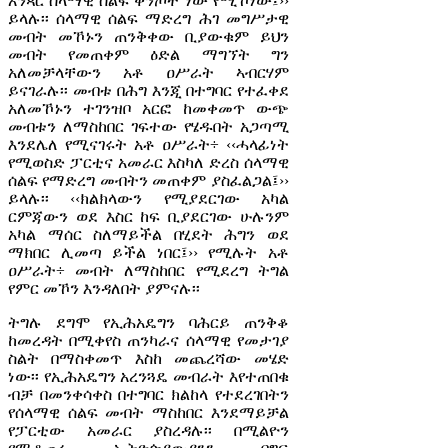
አንጻር ሰላማዊ ሰልፍ ቅንጦት ነው የሚኾነው፤››
ይላሉ፡፡ ሰላማዊ ሰልፍ ማድረግ ሕገ መግሥታዊ
መብት መኾኑን ጠንቅቀው ቢያውቁም ይህን
መብት የመጠቀም ዕድል ማግኘት ግን
አለመቻላቸውን አቶ ዐሥራት ኣብርሃም
ይናገራሉ፡፡ መብቱ በሕግ እንጂ በተግባር የተፈቀደ
አለመኾኑን ተገንዝቦ አርፎ ከመቀመጥ ውጭ
መብቱን ለማስከበር ገፍተው የሄዱበት አጋጣሚ
እንደሌለ የሚናገሩት አቶ ዐሥራት÷ ‹‹ሓላፊነት
የሚወስድ ፓርቲና አመራር እስካለ ድረስ ሰላማዊ
ሰልፍ የማድረግ መብትን መጠቀም ያስፈልጋል፤››
ይላሉ፡፡ ‹‹ክልክላውን የሚያደርገው አካል
ርምጃውን ወደ እስር ከፍ ቢያደርገው ሁሉንም
አካል ማሰር ስለማይችል በሂደት ሕግን ወደ
ማክበር ሊመጣ ይችል ነበር፤›› የሚሉት አቶ
ዐሥራት÷ መብት ለማስከበር የሚደረግ ትግል
የምር መኾን እንዳለበት ያምናሉ፡፡
ትግሉ ደግሞ የኢሕአዴግን ባሕርይ ጠንቅቆ
ከመረዳት በሚቀየስ ጠንካራና ሰላማዊ የመታገያ
ስልት በማስቀመጥ እስከ መጨረሻው መሄድ
ነው፡፡ የኢሕአዴግን አረንጓዴ መብራት እየተጠበቁ
ብቻ በመንቀሳቀስ በተግባር ክልከላ የተደረገበትን
የሰላማዊ ሰልፍ መብት ማስከበር እንደማይቻል
የፓርቲው አመራር ያስረዳሉ፡፡ በሚልዮን