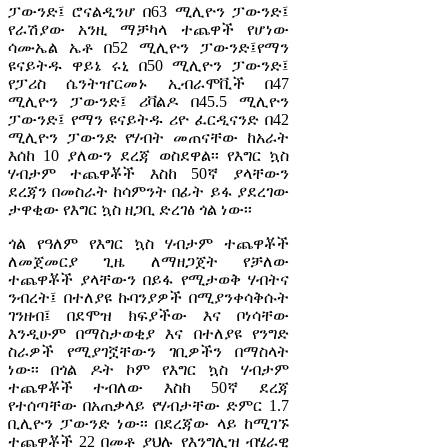
ፓውንድ፤ ሮናልዲንሆ በ63 ሚሊዮን ፓውንድ፤
የራሽያው አንዚ ማቻካላ ተጨዋች የሆነው
ሳሙኤል ኤቶ በ52 ሚሊዮን ፓውንድ፤የማን
ዩናይትዱ ዋይኔ ሩኒ በ50 ሚሊዮን ፓውንድ፤
የፓሪስ ሴንትዠርመኑ ኢብራሞቪች በ47
ሚሊዮን ፓውንድ፤ ሪቫልዶ በ45.5 ሚሊዮን
ፓውንድ፤ የማን ዩናይትዱ ሪዮ ፈርዲናንድ በ42
ሚሊዮን ፓውንድ የሃብት መጠናቸው ከአራት
እሰከ 10 ያለውን ደረጃ ወስደዋል፡፡ የእግር ኳስ
ሃብታም ተጨዋቾች እስከ 50ኛ ያላቸውን
ደረጃን በመስራት ከሳምንት በፊት ይፋ ያደረገው
ታዋቂው የእግር ኳስ ዘጋቢ ድረገፅ ጎል ነው፡፡
ጎል የዓለም የእግር ኳስ ሃብታም ተጨዋቾች
ለመጀመርያ ጊዜ ለማዘጋጀት የቻለው
ተጨዋቾች ያላቸውን በይፋ የሚታወቅ ሃብትና
ንብረት፤ በተለያዩ ኩባንያዎች በሚያንቀሳቅሱት
ገንዘብ፤ በደሞዝ ክፍያችው እና ቦነሳቸው
እንዲሁም በማስታወቂያ እና በተለያዩ የንግድ
ስራዎች የሚያገኟቸውን ገቢዎችን በማስላት
ነው፡፡ በጎል ዶት ኮም የእግር ኳስ ሃብታም
ተጨዋቾች ተብለው እስከ 50ኛ ደረጃ
የተሰጣቸው በአጠቃላይ የሃብታቸው ድምር 1.7
ቢሊዮን ፓውንድ ነው፡፡ በደረጃው ላይ ከሚገኙ
ተጨዋቾች 22 በመቶ ያህሉ የእንግሊዝ ብሄራዊ