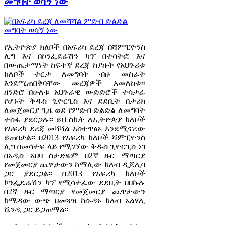
መግባት ወሳኝ ነው
የኢትዮጵያ ክለቦች በአፍሪካ ደረጃ በሻምፒዮንስ
ሊግ እና በኮንፌደሬሽን ካፕ በተሳትፎ እና
በውጤታማነት ከፍተኛ ደረጃ ከያዙት የአህጉሪቱ
ክለቦች ተርታ ለመግባት ብዙ መስራት
እንደሚጠበቅባቸው መረጃዎች አመለከቱ፡፡
ዘንድሮ በሁለቱ አህጉራዊ ውድድሮች ተሳታፊ
የሆኑት ቅዱስ ጊዮርጊስ እና ደደቢት በታሪክ
ለመጀመርያ ጊዜ ወደ የምድብ ድልድል ለመግባት
ተስፋ ያደርጋሉ፡፡ ይህ ስኬት ለኢትዮጵያ ክለቦች
የአፍሪካ ደረጃ መሻሻል አስተዋፅኦ እንደሚኖረው
ይጠበቃል፡፡ በ2013 የአፍሪካ ክለቦች ሻምፒዮንስ
ሊግ በመሳተፍ ላይ የሚገኘው ቅዱስ ጊዮርጊስ ነገ
በአዲስ አበባ ስታድዬም በ2ኛ ዙር ማጣርያ
የመጀመርያ ጨዋታውን ከማሊው ክለብ ዲጆሊባ
ጋር ያደርጋል፡፡ በ2013 የአፍሪካ ክለቦች
ኮንፌዴሬሽን ካፕ የሚሳተፈው ደደቢት በበኩሉ
በ2ኛ ዙር ማጣርያ የመጀመርያ ጨዋታውን
ከሜዳው ውጭ በመጓዝ ከሱዳኑ ክለብ አልሃሊ
ሼንዲ ጋር ይጋጠማል፡፡