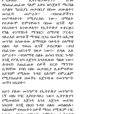
የሚቆጠሩ ኢትዮጵያውያንን በግፍ
ላስጨፈጨፈው ዓለም አቀፍ ወንጀለኛ ማርሻል
ሩዶልፍ ግራዚያኒ መታሰቢያ በስሙ ሐውልትና
መናፈሻ መሥራት÷ ‹‹የአባቶቻችንን
መሥዋዕትነት የሚያራክስ ነው›› በማለት
የተቃውሞ ድምፃቸውን ባሰሙ ዜጎች ላይ
የደረሰውን እናውቃለን፡፡ የኢትዮጵያ ተቆርቋሪ
የግል ተነሣሽነት ማኅበር፤ ሰማያዊ ፓርቲና
ባለራእይ ወጣቶች ማኅበር በጋራ በመኾን በሕጋዊ
መንገድ አሳውቀው ለማካሄድ ባቀዱት ሰላማዊ
ሰልፍ ላይ የወጡ ዜጎች ታስረዋል፡፡ ‹‹ይህ
የአፈናው ዐይነተኛ ገጽታ ነው፤›› ይላሉ አቶ
ዐሥራት፡፡ ‹‹የሰላማዊ ሰልፉ ሐሳብ የአገር ጉዳይ
እንጂ የፖሊቲካ አጀንዳ እንደሌለው ግልጽ ነው፡፡
ሕዝብን የጨፈጨፉ ሰዎች ፍርድ ማግኘት
ሲገባቸው ይባስ ብሎ መታሰቢያ ሊቆምላቸው
አይገባም የሚለው ጉዳይ በሕግም በሞራልም
የሚያስጠይቅ በመኾኑ አጀንዳነቱ የመንግሥት
መኾን ነበረበት፡፡
አሁን ያለው መንግሥት የኢትዮጵያ መንግሥት
ነኝ ብሎ ሃገር እያስተዳደረ ነው፡፡ ኢትዮጵያን
የሚመለከት አጀንዳ እንደ አጀንዳ መደገፍ
ነበረበት እንጂ በዚህ ጉዳይ ሰልፍ መከልከሉ፣
ከልክሎም የወጡትን ሰዎች ማሰሩ የሚገርም ነገር