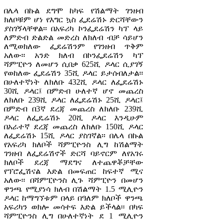
በሌላ በኩል ደግሞ ከካፍ የሽልማት ገንዘብ
ክለቦቹም ሆነ የእግር ኳስ ፌደሬሽኑ ድርሻቸውን
ያስገኝላቸዋል፡፡ በአፍሪካ ኮንፌደሬሽን ካፕ ላይ
ለምድብ ድልድል መድረስ ለክለብ ብቻ ሳይሆን
ለሚወክለው ፌደሬሽንም የገንዘብ ጥቅም
አለው፡፡ አንድ ክለብ በኮንፌደሬሽን ካፕ
ሻምፒዮን ለመሆን ሲበቃ 625ሺ ዶላር ሲያገኝ
የወከለው ፌደሬሽን 35ሺ ዶላር ይታሰብለታል፡፡
በሁለተኛነት ለክለቡ 432ሺ ዶላር ለፌደሬሽኑ
30ሺ ዶላር፤ በምድብ ሁለተኛ ሆኖ መጨረስ
ለክለቡ 239ሺ ዶላር ለፌደሬሽኑ 25ሺ ዶላር፤
በምድብ በ3ኛ ደረጃ መጨረስ ለክለቡ 239ሺ
ዶላር ለፌዴሬሽኑ 20ሺ ዶላር እንዲሁም
በአራተኛ ደረጃ መጨረስ ለክለቡ 150ሺ ዶላር
ለፌደሬሽኑ 15ሺ ዶላር ያስገኛል፡፡ በሌላ በኩል
የአፍሪካ ክለቦች ሻምፒዮንስ ሊግ ከሽልማት
ገንዘብ ለፌደሬሽኖች ድርሻ ባይኖርም ለየአገሩ
ክለቦች ደረጃ ማደግና ለተጨዋቾቻቸው
የፕሮፌሽናል እድል በመፍጠር ከፍተኛ ሚና
አለው፡፡ በሻምፒዮንስ ሊጉ ሻምፒዮን በመሆን
ዋንጫ የሚያነሳ ክለብ በሽልማት 1.5 ሚሊዮን
ዶላር ከማግኘቱም በላይ በዓለም ክለቦች ዋንጫ
አፍሪካን ወክሎ መሳተፍ እድል ይችላል፡፡ በካፍ
ሻምፒዮንስ ሊግ በሁለተኛነት ደ 1 ሚሊዮን