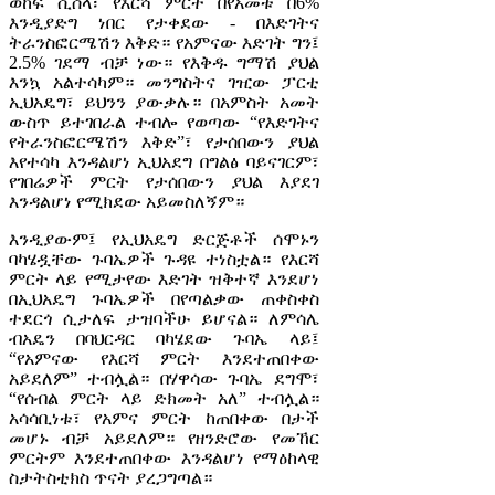
ወከፍ ሲሰላ፣ የእርሻ ምርት በየአመቱ በ6%
እንዲያድግ ነበር የታቀደው - በእድገትና
ትራንስፎርሜሽን እቅድ። የአምናው እድገት ግን፤
2.5% ገደማ ብቻ ነው። የእቅዱ ግማሽ ያህል
እንኳ አልተሳካም። መንግስትና ገዢው ፓርቲ
ኢህአዴግ፣ ይህንን ያውቃሉ። በአምስት አመት
ውስጥ ይተገበራል ተብሎ የወጣው “የእድገትና
የትራንስፎርሜሽን እቅድ”፣ የታሰበውን ያህል
እየተሳካ እንዳልሆነ ኢህአደግ በግልፅ ባይናገርም፣
የገበሬዎች ምርት የታሰበውን ያህል እያደገ
እንዳልሆነ የሚክደው አይመስለኝም።
እንዲያውም፤ የኢህአዴግ ድርጅቶች ሰሞኑን
ባካሄዷቸው ጉባኤዎች ጉዳዩ ተነስቷል። የእርሻ
ምርት ላይ የሚታየው እድገት ዝቅተኛ እንደሆነ
በኢህአዴግ ጉባኤዎች በየጣልቃው ጠቀስቀስ
ተደርጎ ሲታለፍ ታዝባችሁ ይሆናል። ለምሳሌ
ብአዴን በባህርዳር ባካሄደው ጉባኤ ላይ፤
“የአምናው የእርሻ ምርት እንደተጠበቀው
አይደለም” ተብሏል። በሃዋሳው ጉባኤ ደግሞ፣
“የሰብል ምርት ላይ ድክመት አለ” ተብሏል።
አሳሳቢነቱ፣ የአምና ምርት ከጠበቀው በታች
መሆኑ ብቻ አይደለም። የዘንድሮው የመኸር
ምርትም እንደተጠበቀው እንዳልሆነ የማዕከላዊ
ስታትስቲክስ ጥናት ያረጋግጣል።