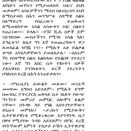
ሐውልት እየተሠራላቸው እኛ ምን ያህል ቁልቁል
እየሄድን መኾኑን የሚያመለክት ነበርና ይህን
መቃወም፣ አባቶቻችንን ማሰብ ስለነበረብን ይህን
ለማስታወስ በሕገ መንግሥቱ ሰላማዊ ሰልፍ
ስለማድረግ የሰፈረውን ተጠቅመን
ለሚመለከተው አካል አሳውቀን ነበር ሰልፉን
የጠራነው፡፡›› ይላሉ፡፡ ‹‹የ30 ሺሕ ሰዎች ደም
ሳይገድበው መብታችንን የሚገፍ አካል ካለ፤
ይግፈፉን፤ ለዚያ ግን እኛ የመጨረሻውን ዋጋ
ለመክፈል ዝግጁ ነን፤›› የሚሉት አቶ ይልቃል
ቀጣይ አካሄዶቻቸውን ያመለክታሉ÷ ‹‹እስሩም
ኾነ የሰላማዊ ሰልፍ ክልከላው በጉልበት የተደረገ
ነው፡፡ እኛ ግን እስር ቤት የገቡትን ሰዎች
ያለአግባብ ያንገላቱትን. ቶርች ያደረጉትን
በግለሰብ ደረጃ በሕግ እንጠይቃለን፡፡
›› ‹‹የግራዚያኒ ሐውልት መቆሙ፣ መናፈሻ
መሠየሙ አግባብ አይደለም›› የሚሉት ደግሞ
በመንበረ ፓትርያርክ ጠቅላይ ቤተ ክህነት የውጭ
ግንኙነት መምሪያ መምህር ሰሎሞን ቶልቻ
ናቸው፡፡ በጉዳዩ ላይ የግል አስተያየታቸውን
የሰጡን መምህሩ፤ ‹‹ታሪኩን የሚያውቅና
ኢትዮጵያዊነቱ የሚቆረቁረው እያንዳንዱ ዜጋ
በዋዛ የሚያየው ጉዳይ አይደለም፡፡ በሃገር ደረጃ
የየትኛውም እምነት ተከታይ ይኹን ኢትዮጵያዊ