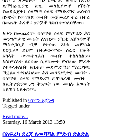
ባለሞያ እንዳሉት÷ ከምርጫ 97 ወዲህ የአንድ
ዴሞክራሲያዊ አገር መለኪያዎች የኾኑት
የመደራጀት፣ ሰላማዊ ሰልፍ የማድረግና ሐሳብን
በነጻነት የመግለጽ መብት መጀመሪያ ተራ በተራ
በወጡት ሕጎችና ዐዋጆች ገደብ ተጣለባቸው፡፡
አሁን በመጨረሻ÷ ሰላማዊ ሰልፍ የማካሄድ ሕገ
መንግሥታዊ መብት ለገዢው ፓርቲ አጀንዳዎች
ማስተጋቢያ ብቻ የተሰጠ እስከ መምሰል
ደርሷል፡፡ ይህም በተቃውሞው ሰፈር ያሉት
አካላት ‹‹የመተንፈስ መብት ተከለከልን››
እስከማለት ደርሰው ሲያሰሙት የነበረው ምሬት
የተቀላቀለበት አቤቱታ መደምደሚያ ማረጋገጫ
ኾኗል፡፡ የተከለከለው ሕገ መንግሥታዊ መብት -
ሰላማዊ ሰልፍ የማድረግ ዴሞክራዊ መብት -
ለኢትዮጵያውያን ቅንጦት ነው መባሉ እውነት
ሳይኾን አይቀርም፡፡
Published in
የሰሞኑ አጀንዳ
Tagged under
Read more...
Saturday, 16 March 2013 13:50
በአፍሪካ ደረጃ ለመሻሻል ምድብ ድልድል