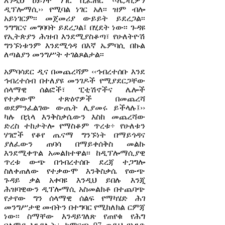
እንዲህ ዐይነት ነገር ሲፈጠር ‹‹ሌጋሲዎን
ዲፕሎማሲ›› የሚባል ነገር አለ፡፡ ዝም ብሎ
አይነገርም፡፡ መጀመሪያ ውይይት ይደረጋል፡፡
ንግግርና መግባባት ይደረጋል፤ በሂደት ነው፡፡ ጉዳዩ
የኢትጵያን ሕዝብ እንደሚያስቆጣ፣ የሁለትዮሽ
ግንኙነቱንም እንደሚጎዳ በእኛ ኤምባሲ በኩል
ለጣልያን መንግሥት ተገልጾልታል፡፡
አምባሳደር ዲና በመጨረሻም ‹‹ኅብረተሰቡ እንደ
ኅብረተሰብ በተለያዩ መንገዶች የሚያደርጋቸው
ሰላማዊ ሰልፎች፣ ፒቲሽኖችና ሌሎች
የተቃውሞ ተጽዕኖዎች በመጨረሻ
ወደምንፈልገው ውጤት ሊያመሩ ይችላሉ፤››
ካሉ በኋላ እንቅስቃሴውን እስከ መጨረሻው
ድረስ ተከታትሎ የማስቆም ጥረቱ÷ የሁለቱን
ሃገሮች የቆየ ጤናማ ግንኙነት በማይጎዳና
ያለፈውን ጠባሳ በማይቀሰቅስ መልኩ
እንደሚቀጥል አመልክተዋል፡፡ ከዲፕሎማሲያዊ
ጥረቱ ውጭ በኅብረተሰቡ ደረጃ ተጋግሎ
ስለቀጠለው የተቃውሞ እንቅስቃሴ የውጭ
ጉዳይ ቃል አቀባዩ እንዲህ ይበሉ እንጂ
ሕዝባዊውን ዲፕሎማሲ አስመልክቶ በተጨባጭ
የታየው ግን ሰላማዊ ሰልፍ የማካሄድ ሕገ
መንግሥታዊ መብትን በተግባር የሚከለክል ርምጃ
ነው፡፡ ስማቸው እንዳይገለጽ የጠየቁ የሕግ