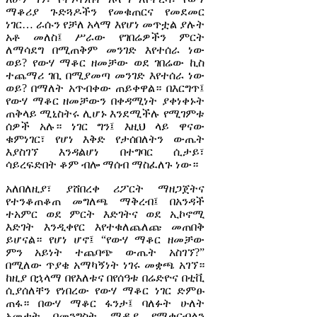
ማቆሪያ ጉድጓዶችን የመቁጠርና የመደመር
ነገር… ራሱን የቻለ አላማ እየሆነ መጥቷል ያሉት
አቶ መለስ፤ ሥራው የገበሬዎችን ምርት
ለማሳደግ በሚጠቅም መንገድ እየተሰራ ነው
ወይ? የውሃ ማቆር ዘመቻው ወደ ገበሬው ኪስ
ተጨማሪ ገቢ በሚያመጣ መንገድ እየተሰራ ነው
ወይ? በማለት አጥብቀው ጠይቀዋል። በእርግጥ፤
የውሃ ማቆር ዘመቻውን በቀዳሚነት ያቀነቀኑት
ጠቅላይ ሚኒስትሩ ሊሆኑ እንደሚችሉ የሚገምቱ
ሰዎች አሉ። ነገር ግን፤ እዚህ ላይ ዋናው
ቁምነገር፣ የሆነ እቅድ የታሰበለትን ውጤት
እያስገኘ እንዳልሆነ በተግባር ሲታይ፣
ሳይረፍድበት ቆም ብሎ ማሰብ ማስፈለጉ ነው።
አለበለዚያ፣ ያሸበረቀ ሪፖርት ማዘጋጀትና
የተንቆጠቆጠ መግለጫ ማቅረብ፤ በአንዳች
ተአምር ወደ ምርት እድገትና ወደ ኢኮኖሚ
እድገት እንዲቀየር እየተቁለጨለጩ መጠበቅ
ይሆናል። የሆነ ሆኖ፤ “የውሃ ማቆር ዘመቻው
ምን አይነት ተጨባጭ ውጤት አስገኘ?”
በሚለው ጥያቄ አማካኝነት ነገሩ መቋጫ አገኘ።
ከዚያ በኋላማ በየእለቱና በየሰዓቱ በሬድዮና በቲቪ
ሲያሰለቸን የነበረው የውሃ ማቆር ነገር ድምፁ
ጠፋ። በውሃ ማቆር ፋንታ፤ ባለፉት ሁለት
አመታት በመንግስት ሚዲያ የሚቀርብልን