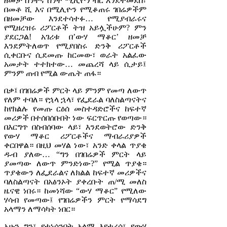
ዘመቻ ስንትና ስንት ሚሊዮን ብር እንደተመደበ፣
በመቶ ሺ እና በሚሊዮን የሚቆጠሩ ገበሬዎችም
በዘመቻው እንደተሳተፉ… የሚያብራሩና
የሚዘረዝሩ ሪፖርቶች ትዝ አይሏችሁም? ምን
ያደርጋል! አገሪቱ በ’ውሃ ማቆር’ ዘመቻ
እንደምትለወጥ የሚያበስሩ ድንቅ ሪፖርቶች
ሲቀርቡና ሲደመጡ ከርመው፣ ወራት አልፈው
አመታት ተተክተው… መጨረሻ ላይ ሲታይ፤
ምንም ጠብ የሚል ውጤት ጠፋ።
በቃ፤ በገበሬዎች ምርት ላይ ምንም የመጣ ለውጥ
የለም ተባለ። የኋላ ኋላ፣ የፌደራል ባለስልጣናትና
ከየክልሉ የመጡ ርዕሰ መስተዳድሮችና ከፍተኛ
መሪዎች በተሰበሰቡበት ነው ፍርጥርጡ የወጣው።
በእርግጥ በስብሰባው ላይ፣ እንደወትሮው ድንቅ
የውሃ ማቆር ሪፖርቶችና ማብራሪያዎች
ቀርበዋል። በዚህ መሃል ነው፣ አንድ ቀላል ጥያቄ
ዱብ ያለው… “ግን በገበሬዎች ምርት ላይ
ያመጣው ለውጥ ምንድነው?” የሚል ጥያቄ።
ጥያቄውን ለፌደራልና ለክልል ከፍተኛ መሪዎችና
ባለስልጣናት በአፅንኦት ያቀረቡት ጠ/ሚ መለስ
ዜናዊ ነበሩ። ከመነሻው “ውሃ ማቆር” የሚለው
ሃሳብ የመጣው፤ የገበሬዎችን ምርት የማሳደግ
አላማን ለማሳካት ነበር።
አሁን ግን፣ የተነሳንበት አላማ እየተረሳ፣ የውሃ