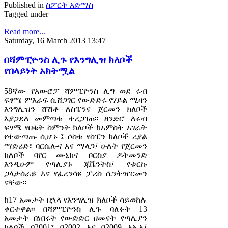
Published in
ስፖርት አድማስ
Tagged under
Read more...
Saturday, 16 March 2013 13:47
በሻምፒዮንስ ሊጉ የእንግሊዝ ክለቦች
የበላይነት አክትሟል
58ኛው የአውሮፓ ሻምፒዮንስ ሊግ ወደ ሩብ
ፍፃሜ ምእራፍ ሲሸጋገር የውድድሩ የሃይል ሚዛን
እንግሊዝን ሸሽቶ ለስፔንና ጀርመን ክለቦች
እያጋደለ መምጣቱ ተረጋገጠ፡፡ ዘንድሮ ለሩብ
ፍፃሜ የበቁት ስምንት ክለቦች ከአምስት አገራት
የተውጣጡ ሲሆኑ ፤ ሶስቱ የስፔን ክለቦች ሪያል
ማድሪድ፣ ባርሴሎና እና ማላጋ፤ ሁለት የጀርመን
ክለቦች ባየር ሙኒክና ቦርስያ ዶትመንድ
እንዲሁም የጣሊያኑ ጁቬንትስ፤ የቱርኩ
ጋላታሰራይ እና የፈረንሳዩ ፓሪስ ሴንትዠርመን
ናቸው፡፡
ከ17 አመታት በኋላ የእንግሊዝ ክለቦች ሳይወከሉ
ቀርተዋል፡፡ በሻምፒዮንስ ሊጉ ባለፉት 13
አመታት በነበሩት የውድድር ዘመናት የጣሊያን
ክለቦች በ2001፣ በ2002 እና በ2009 እኤአ፤