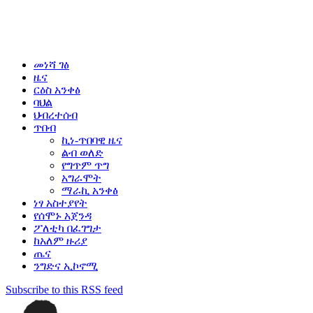
መነሻ ገፅ
ዜና
ርዕስ አንቀፅ
ባህል
ህብረተሰብ
ጥበብ
ኪነ-ጥበባዊ ዜና
ልብ ወለድ
የግጥም ጥግ
አግራሞት
ማራኪ አንቀፅ
ነፃ አስተያየት
የሰሞኑ አጀንዳ
ፖለቲካ በፈገግታ
ከአለም ዙሪያ
ጤና
ንግድና ኢኮኖሚ
Subscribe to this RSS feed