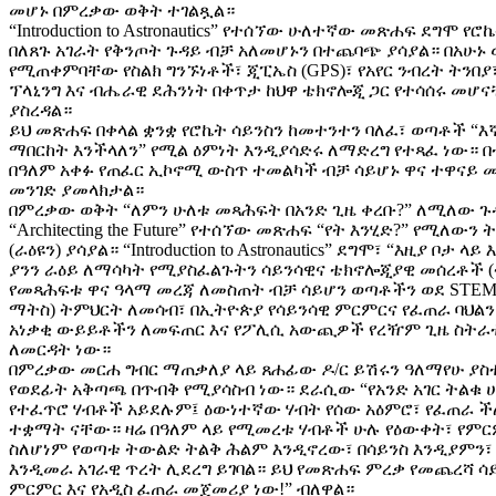
መሆኑ በምረቃው ወቅት ተገልጿል።
“Introduction to Astronautics” የተሰኘው ሁለተኛው መጽሐፍ ደግሞ የ
በለጸጉ አገራት የቅንጦት ጉዳይ ብቻ አለመሆኑን በተጨባጭ ያሳያል። በአሁኑ 
የሚጠቀምባቸው የስልክ ግንኙነቶች፣ ጂፒኤስ (GPS)፣ የአየር ንብረት ትንበያ
ፕላኒንግ እና ብሔራዊ ደሕንነት በቀጥታ ከህዋ ቴክኖሎጂ ጋር የተሳሰሩ መ
ያስረዳል።
ይህ መጽሐፍ በቀላል ቋንቋ የሮኬት ሳይንስን ከመተንተን ባለፈ፣ ወጣቶች “
ማበርከት እንችላለን” የሚል ዕምነት እንዲያሳድሩ ለማድረግ የተጻፈ ነው። 
በዓለም አቀፉ የጠፈር ኢኮኖሚ ውስጥ ተመልካች ብቻ ሳይሆኑ ዋና ተዋናይ
መንገድ ያመላክታል።
በምረቃው ወቅት “ለምን ሁለቱ መጻሕፍት በአንድ ጊዜ ቀረቡ?” ለሚለው ጉ
“Architecting the Future” የተሰኘው መጽሐፍ “የት እንሂድ?” የሚለው
(ራዕዩን) ያሳያል። “Introduction to Astronautics” ደግሞ፣ “እዚያ ቦታ
ያንን ራዕይ ለማሳካት የሚያስፈልጉትን ሳይንሳዊና ቴክኖሎጂያዊ መሰረቶች (
የመጻሕፍቱ ዋና ዓላማ መረጃ ለመስጠት ብቻ ሳይሆን ወጣቶችን ወደ STEM (
ማትስ) ትምህርት ለመሳብ፣ በኢትዮጵያ የሳይንሳዊ ምርምርና የፈጠራ ባህልን
አነቃቂ ውይይቶችን ለመፍጠር እና የፖሊሲ አውጪዎች የረዥም ጊዜ ስትራቴ
ለመርዳት ነው።
በምረቃው መርሐ ግብር ማጠቃለያ ላይ ጸሐፊው ዶ/ር ይሽሩን ዓለማየሁ ያስ
የወደፊት አቅጣጫ በጥብቅ የሚያሳስብ ነው። ደራሲው “የአንድ አገር ትልቁ 
የተፈጥሮ ሃብቶች አይደሉም፤ ዕውነተኛው ሃብት የሰው አዕምሮ፣ የፈጠራ ች
ተቋማት ናቸው። ዛሬ በዓለም ላይ የሚመረቱ ሃብቶች ሁሉ የዕውቀት፣ የም
ስለሆነም የወጣቱ ትውልድ ትልቅ ሕልም እንዲኖረው፣ በሳይንስ እንዲያምን፣
እንዲመራ አገራዊ ጥረት ሊደረግ ይገባል። ይህ የመጽሐፍ ምረቃ የመጨረሻ ሳ
ምርምር እና የአዲስ ፈጠራ መጀመሪያ ነው!” ብለዋል።