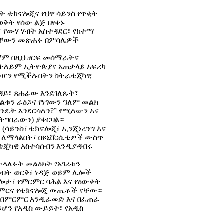
ሮኬት ቴክኖሎጂና የህዋ ሳይንስ የጥቂት
ወቅት የሰው ልጅ በየቀኑ
፣ የውሃ ሃብት አስተዳደር፣ የከተማ
ሆናቸውን መጽሐፉ በምሳሌዎች
እኛም በዚህ ዘርፍ መሰማራትና
በተለይም ኢትዮጵያና አጠቃላይ አፍሪካ
 መሆን የሚችሉበትን ስትራቴጂካዊ
ዳይ፣ ጸሐፊው እንደገለጹት፣
ን ትልቁን ራዕይና የነገውን ዓለም መልክ
 ላይ እንዴት እንደርሳለን?” የሚለውን እና
ትግበራውን) ያቀርባል።
ሳይንስ፣ ቴክኖሎጂ፣ ኢንጂነሪንግ እና
 ለማጎልበት፣ በዩኒቨርሲቲዎች ውስጥ
ጂካዊ አስተሳሰብን እንዲያዳብሩ
ተላለፉት መልዕክት የአገሪቱን
ሀብት ወርቅ፣ ነዳጅ ወይም ሌሎች
ሎታ፣ የምርምር ባሕል እና የዕውቀት
ርምርና የቴክኖሎጂ ውጤቶች ናቸው።
 በምርምር እንዲራመድ እና በፈጠራ
ይሆን የአዲስ ውይይት፣ የአዲስ