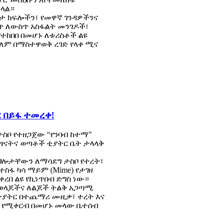
ችላል።
ኝታ ክፍሎችን፣ የመዋኛ ገንዳዎችንና
ጥ ለውስጥ አስፋልት መንገዶች፣
 የተከበበ በመሆኑ ለቱሪስቶች ልዩ
ለም በማስተዋወቅ ረገድ የላቀ ሚና
 በይፋ ተመረቀ!
ታስቦ የተዘጋጀው “የንባብ ከተማ”
ሕፃናትና ወጣቶች ቲያትር ቤት ታላላቅ
ክህሎታቸውን ለማሳደግ ታስቦ የተረት፣
ስፋ ካሳ ማይም (Mime) የታገዘ
በ ልዩ የኪነጥበብ ድግስ ነው።
ወላጆችና ለልጆች ትልቅ አጋጣሚ
 ትያትር በተጨማሪ ሙዚቃ፣ ተረት እና
 የሚቀርብ በመሆኑ መላው ቤተሰብ