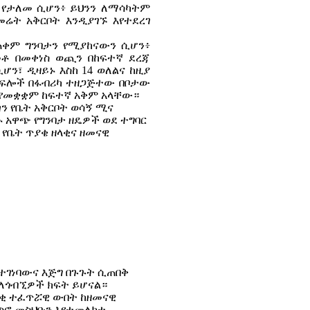
ት የታለመ ሲሆን፥ ይህንን ለማሳካትም
ሬት አቅርቦት እንዲያገኙ እየተደረገ
ጠቀም ግንባታን የሚያከናውን ሲሆን፥
በመቶ በመቀነስ ወጪን በከፍተኛ ደረጃ
ሲሆን፣ ዲዛይኑ እስከ 14 ወለልና ከዚያ
 ክፍሎች በፋብሪካ ተዘጋጅተው በቦታው
 የመቋቋም ከፍተኛ አቅም አላቸው።
ን የቤት አቅርቦት ወሳኝ ሚና
 አዋጭ የግንባታ ዘዴዎች ወደ ተግባር
የቤት ጥያቄ ዘላቂና ዘመናዊ
የተገነባውና እጅግ በጉጉት ሲጠበቅ
ሮ ለጎብኚዎች ክፍት ይሆናል።
ደናቂ ተፈጥሯዊ ውበት ከዘመናዊ
ፈጥሮ መስህቡን እየተመለከቱ