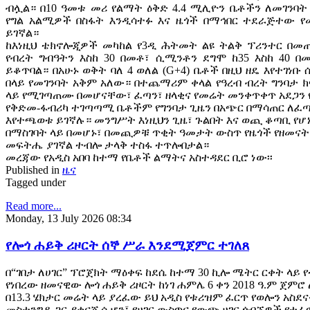
ብሏል። በ10 ዓመቱ መሪ የልማት ዕቅድ 4.4 ሚሊዮን ቤቶችን ለመገንባ
የግል አልሚዎች በስፋት እንዲሳተፉ እና ዜጎች በማኅበር ተደራጅተው የመ
ይገኛል።
ከእነዚህ ቴክኖሎጂዎች መካከል የ3ዲ ሕትመት ልዩ ትልቅ ፕሪንተር በመ
የብረት ግብዓትን እስከ 30 በመቶ፣ ሲሚንቶን ደግሞ ከ35 እስከ 40 
ይቆጥባል። በአሁኑ ወቅት ባለ 4 ወለል (G+4) ቤቶች በዚህ ዘዴ እየተገነቡ 
በላይ የመገንባት አቅም አለው። በተጨማሪም ቀላል የዓረብ ብረት ግንባታ
ላይ የሚገጣጠሙ በመሆናቸው፣ ፈጣን፣ ዘላቂና የመሬት መንቀጥቀጥ አደጋን
የቅድመ-ፋብሪካ ተገጣጣሚ ቤቶችም የግንባታ ጊዜን በአጭር በማሳጠር ለፈጣ
እየተጫወቱ ይገኛሉ። መንግሥት እነዚህን ጊዜ፣ ጉልበት እና ወጪ ቆጣቢ የሆኑ
በማስገባት ላይ በመሆኑ፣ በመጪዎቹ ጥቂት ዓመታት ውስጥ የዜጎች የዘመናት 
መፍትሔ ያገኛል ተብሎ ታላቅ ተስፋ ተጥሎበታል።
መረጃው የአዲስ አበባ ከተማ የቤቶች ልማትና አስተዳደር ቢሮ ነው፡፡
Published in
ዜና
Tagged under
Read more...
Monday, 13 July 2026 08:34
የሎጎ ሐይቅ ሪዞርት ሰኞ ሥራ እንደሚጀምር ተገለጸ
በ“ገበታ ለሀገር” ፕሮጀክት ማዕቀፍ ከደሴ ከተማ 30 ኪሎ ሜትር ርቀት ላይ 
የነበረው ዘመናዊው ሎጎ ሐይቅ ሪዞርት ከነገ ሐምሌ 6 ቀን 2018 ዓ.ም ጀም
በ13.3 ሄክታር መሬት ላይ ያረፈው ይህ አዲስ የቱሪዝም ፈርጥ የወሎን አስ
መስተንግዶ ጋር ያቀናጀ ሲሆን፤ የሀገር ውስጥና የውጭ ሀገር ጎብኚዎች የተ