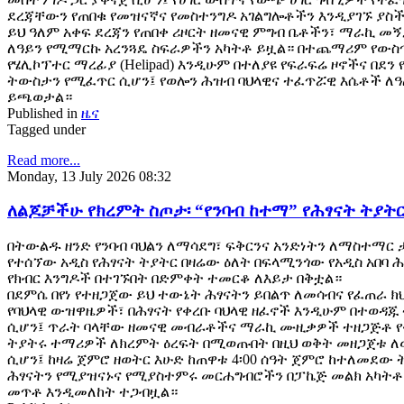
ደረጃቸውን የጠበቁ የመዝናኛና የመስተንግዶ አገልግሎቶችን እንዲያገኙ ያስ
ይህ ዓለም አቀፍ ደረጃን የጠበቀ ሪዞርት ዘመናዊ ምግብ ቤቶችን፣ ማራኪ መ
ለዓይን የሚማርኩ አረንጓዴ ስፍራዎችን አካትቶ ይዟል። በተጨማሪም የውስ
የሄሊኮፕተር ማረፊያ (Helipad) እንዲሁም በተለያዩ የፍራፍሬ ዞኖችና በደን
ትውስታን የሚፈጥር ሲሆን፤ የወሎን ሕዝብ ባህላዊና ተፈጥሯዊ እሴቶች ለዓ
ይጫወታል።
Published in
ዜና
Tagged under
Read more...
Monday, 13 July 2026 08:32
ለልጆቻችሁ የክረምት ስጦታ፡ “የንባብ ከተማ” የሕፃናት ትያትር
በትውልዱ ዘንድ የንባብ ባህልን ለማሳደግ፣ ፍቅርንና አንድነትን ለማስተማር 
የተሰኘው አዲስ የሕፃናት ትያትር በዛሬው ዕለት በፍላሚንጎው የአዲስ አበባ 
የክብር እንግዶች በተገኙበት በድምቀት ተመርቆ ለእይታ በቅቷል።
በደምሴ በየነ የተዘጋጀው ይህ ተውኔት ሕፃናትን ይበልጥ ለመሳብና የፈጠራ 
የባህላዊ ውዝዋዜዎች፣ በሕፃናት የቀረቡ ባህላዊ ዘፈኖች እንዲሁም በተወዳጁ ተ
ሲሆን፤ ጥራት ባላቸው ዘመናዊ መብራቶችና ማራኪ ሙዚቃዎች ተዘጋጅቶ የቀረ
ትያትሩ ተማሪዎች ለክረምት ዕረፍት በሚወጡበት በዚህ ወቅት መዘጋጀቱ ለ
ሲሆን፤ ከዛሬ ጀምሮ ዘወትር እሁድ ከጠዋቱ 4፡00 ሰዓት ጀምሮ ከተለመደው
ሕፃናትን የሚያዝናኑና የሚያስተምሩ መርሐግብሮችን በፓኬጅ መልክ አካትቶ
መጥቶ እንዲመለከት ተጋብዟል።