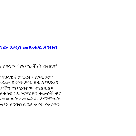
ረገው አዲስ መጽሐፍ ለንባብ
የተሰናዳው “የአምራችነት ሰብእና”
ና ባህላዊ ትምህርት፣ እንዲሁም
ጸሐፊው ይህንን ሥራ ይፋ ለማድረግ
ሻዎችን ማካሄዳቸው ተገልጿል።
ፖለቲካዊና ኢኮኖሚያዊ ቀውሶች ዋና
ሮቹ ለመውጣትና መፍትሔ ለማምጣት
ኑ ለንባብ ሊበቃ ቀናት የቀሩትን