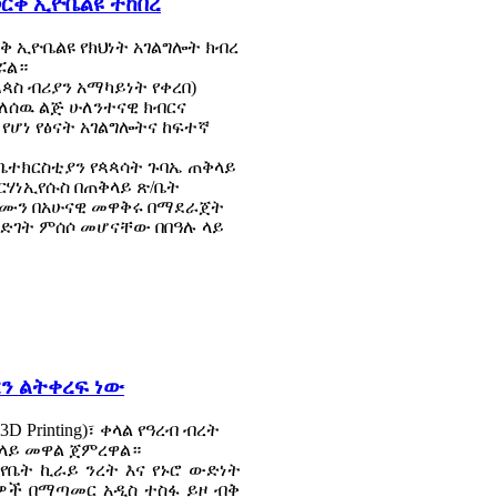
ወርቅ ኢዮቤልዩ ተከበረ
ርቅ ኢዮቤልዩ የክህነት አገልግሎት ክብረ
ሯል።
ጳስ ብሪያን አማካይነት የቀረበ)
ለሰዉ ልጅ ሁለንተናዊ ክብርና
የሆነ የፅናት አገልግሎትና ከፍተኛ
ቤተክርስቲያን የጳጳሳት ጉባኤ ጠቅላይ
ብርሃነኢየሱስ በጠቅላይ ጽ/ቤት
ተቋሙን በአሁናዊ መዋቅሩ በማደራጀት
ዕድገት ምሰሶ መሆናቸው በበዓሉ ላይ
ርን ልትቀረፍ ነው
Printing)፣ ቀላል የዓረብ ብረት
 ላይ መዋል ጀምረዋል።
 የቤት ኪራይ ንረት እና የኑሮ ውድነት
ዎች በማጣመር አዲስ ተስፋ ይዞ ብቅ