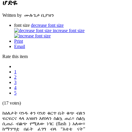
ሆድዬ
Written by ሙሉጌታ ቢያዝን
font size
decrease font size
increase font size
Print
Email
Rate this item
1
2
3
4
5
(17 votes)
ከዕለታት ባንዱ ቀን ባንድ ቁርጥ ቤት ቁጭ ብለን
ፍርፍርና ላላ አዝዘን እየበላን ስልኳ ጠራ፡፡ ስልኳ
ሲጠራ ብልጭ የሚለው ነገር (flash ) አለው፡፡
ከማንሣቷ በፊት ፈገግ ብላ “እቴቴ ናት”