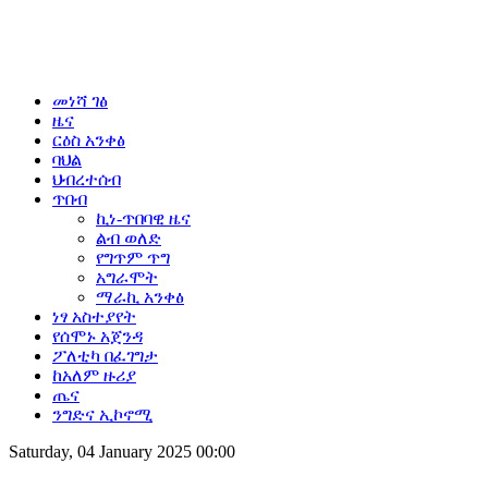
መነሻ ገፅ
ዜና
ርዕስ አንቀፅ
ባህል
ህብረተሰብ
ጥበብ
ኪነ-ጥበባዊ ዜና
ልብ ወለድ
የግጥም ጥግ
አግራሞት
ማራኪ አንቀፅ
ነፃ አስተያየት
የሰሞኑ አጀንዳ
ፖለቲካ በፈገግታ
ከአለም ዙሪያ
ጤና
ንግድና ኢኮኖሚ
Saturday, 04 January 2025 00:00