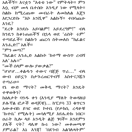
አለችኝ፡፡ እናቷን “እቴቴ ነው” የምትላት፡፡ ምን
እሷ ብቻ መላ ቤተሰቡ እንዲያ ነው የሚላት፡፡
ስልኩ ከሚረጨው መብራት ለመከለል እጄን
እየጋረድኩ “እኮ አንሺዋ” አልኩኝ፡፡ ተበሳጨሁ
እንዴ?
“ደረቅ እንደሱ አይባልም! አይደረግም!” ብላ
ክንዴን ከቆነጠጠችኝ በኋላ ወደ ‘ሬስት ሩም’
ተጣደፈች፡፡ ስልኩን ጨርሳ ስትመለስ “ክፈልና
እንሒድ!” አለች፡፡
“ምን መጣ?”
“ክፈልና እንሒድ አልኩኮ ‘ከተማ ውስጥ ረብሻ
አለ’ አሉ፡፡”
“መች ሰላም ውሎ ያውቃል?”
“ሆሆሆ…ቀልዱን ተውና ባጃጅ ጥራ…” ብላ
ውብ ዐይኗን ስታጉረጠርጥብኝ አስተናጋጁን
ተጣራሁ፡፡
የኔ ውድ ማናት? መቅዲ ማናት? እንዴት
ተዋወቅን?
ከዕለታት ባንዱ ቀን (እንዲያ ማለት ትወዳለህ
ይሉኛል ፎታች ወዳጆቼ)… ከፒያሳ 33 ቁጥርን
አውቶብስ ይዤ ወደ ኮተቤ (የታክሲ ረዳቶቹ
‘ኩተቤ’ የሚሉት) መሳለሚያ እየሔድኩ ነበር፡፡
ዐራት ኪሎ ላይ አንዲት ልጅ ገባች፡፡ እንደምን
ያለች ናት? ዳሌዋ ኩሩ ነው? መቀመጫዋ
ያምራል? እኔ እንጃ! ‘በደንብ አልገለጻትም’