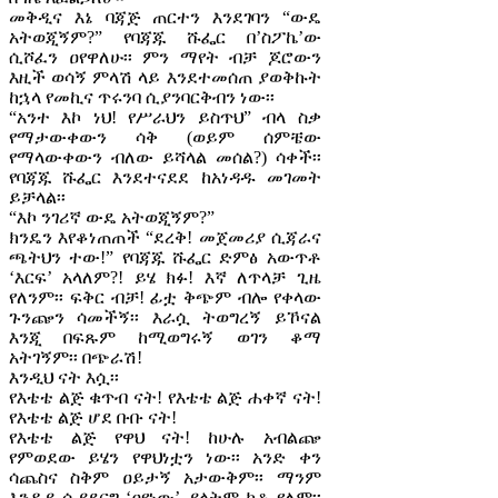
መቅዲና እኔ ባጃጅ ጠርተን እንደገባን “ውዴ
አትወጂኝም?” የባጃጁ ሹፌር በ’ስፖኬ’ው
ሲሾፈን ዐየዋለሁ፡፡ ምን ማየት ብቻ ጆሮውን
እዚች ወሳኝ ምላሽ ላይ እንደተመሰጠ ያወቅኩት
ከኋላ የመኪና ጥሩንባ ሲያንባርቅብን ነው፡፡
“አንተ እኮ ነህ! የሥራህን ይስጥህ” ብላ ስቃ
የማታውቀውን ሳቅ (ወይም ሰምቼው
የማላውቀውን ብለው ይሻላል መሰል?) ሳቀች፡፡
የባጃጁ ሹፌር እንደተናደደ ከአነዳዱ መገመት
ይቻላል፡፡
“እኮ ንገሪኛ ውዴ አትወጂኝም?”
ክንዴን እየቆነጠጠች “ደረቅ! መጀመሪያ ሲጃራና
ጫትህን ተው!” የባጃጁ ሹፌር ድምፅ አውጥቶ
‘እርፍ’ አላለም?! ይሄ ክፉ! እኛ ለጥላቻ ጊዜ
የለንም፡፡ ፍቅር ብቻ! ፊቷ ቅጭም ብሎ የቀላው
ጉንጬን ሳመችኝ፡፡ እራሷ ትወግረኝ ይኾናል
እንጂ በፍጹም ከሚወግሩኝ ወገን ቆማ
አትገኝም፡፡ በጭራሽ!
እንዲህ ናት እሷ፡፡
የእቴቴ ልጅ ቁጥብ ናት! የእቴቴ ልጅ ሐቀኛ ናት!
የእቴቴ ልጅ ሆደ ቡቡ ናት!
የእቴቴ ልጅ የዋህ ናት! ከሁሉ አብልጬ
የምወደው ይሄን የዋህነቷን ነው፡፡ አንድ ቀን
ሳጨስና ስቅም ዐይታኝ አታውቅም፡፡ ማንም
እንዲያ ሲያደርግ ‘ዐየነው’ ያላትም ከቶ የለም፡፡