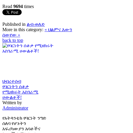
Read
9694
times
Published in
ልብ-ወለድ
More in this category:
« ህልምና እውን
ሰውየው »
back to top
ህብረተሰብ
የባርነትን ሰቆቃ
የሚዘክሩት አስገራሚ
ሀውልቶች!
Written by
Administrator
የአትላንቲክ የባርነት ንግድ
ሰለባ የሆኑትን
አፍሪካውያን አባቶችና