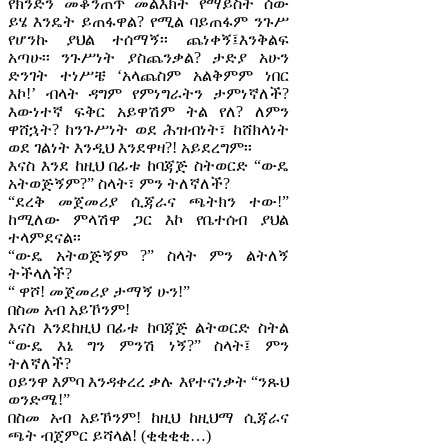
የክንድን መቆንጠጥ መልእክት የማይስት ሰው
ይሄ እንዴት ይጠፋዋል? የሚል ባይጠፋም ንጉሥ
የሆንኩ ያህል ተሰማኝ፡፡ ጨነቀኝ፤እንቅልፍ
አጣሁ፡፡ ንጉሥነት ያስጨንቃል? ታድያ አሁን
ድንገት ተነሥቼ ‘አላጨስም አልቅምም ነበር
እኮ!’ ብላት ዳግም የምነግራትን ታምነኛለች?
እውነተኛ ፍቅር አይዋሽም ትል የለ? ለምን
ዋሸኋት? ከንጉሥነት ወደ ሕዝብነት፣ ከሸክላነት
ወደ ገልነት እንዲህ እንደዋዛ?! አይደረግም፡፡
እናስ እንደ ከዚህ በፊቱ ከባጃጅ ስትወርድ “ውዴ
አትወጅኝም?” ስላት፣ ምን ትለኛለች?
“ደረቅ መጀመሪያ ሲጃራና ጫትክን ተው!”
ከሚለው ምላሽዋ ጋር እኮ የቤተሰብ ያህል
ተላምደናል፡፡
“ውዴ አትወጅኝም ?” ስላት ምን ልትለኝ
ትችላለች?
“ ዋሾ! መጀመሪያ ታማኝ ሁን!”
በስመ አብ አይኾንም!
እናስ እንደከዚህ በፊቱ ከባጃጅ ልትወርድ ስትል
“ውዴ እኔ ግን ምንሽ ነኝ?” ስላት፤ ምን
ትለኛለች?
ዐይንዋ እምባ እንዳቀረረ ቃሉ እየተናነቃት “ንጹህ
ወንድሜ!”
በስመ አብ አይኾንም! ከዚህ ከዚህማ ሲጃራና
ጫት ብጀምር ይሻላል! (ቂቂቂቂ…)