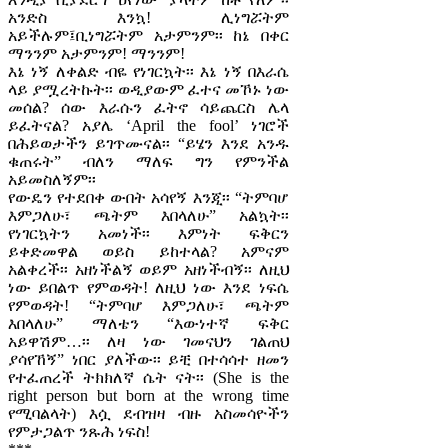
አንድስ እንኳ! ሊነግሯትም
አይችሉም፤ቢነግሯትም አታምንም፡፡ ከኔ በቀር
ማንንም አታምንም! ማንንም!
እኔ ነኝ ለቀልድ ብዬ የነገርኳት፡፡ እኔ ነኝ በእራሴ
ላይ ያሟረትኩት፡፡ ወዲያውም ፈተና መኾኑ ነው
መሰል? ሰው እራሱን ፈትኖ ሳይጨርስ ሌላ
ይፈትናል? አያሌ ‘April the fool’ ነገሮች
በሕይወታችን ይገጥሙናል፡፡ “ይሄን እንደ አንዱ
ቁጠሩት” ብለን ማለፍ ግን የምንችል
አይመስለኝም፡፡
የውዴን የተደበቀ ውበት አሳየኝ እንጂ፡፡ “ትምባሆ
እምጋለሁ፣ ጫትም እበላለሁ” አልኳት፡፡
የነገርኳትን አመነች፡፡ እምነት ፍቅርን
ይቀድመዋል ወይስ ይከተላል? አምናም
አልቀረች፡፡ አዘነችልኝ ወይም አዘነችብኝ፡፡ ለዚህ
ነው ይበልጥ የምወዳት! ለዚህ ነው እንደ ነፍሴ
የምወዳት! “ትምባሆ እምጋለሁ፣ ጫትም
እበላለሁ” ማለቴን “እውነተኛ ፍቅር
አይዋሽም…፡፡ ለዛ ነው ገመናህን ገልጠህ
ያሳየኸኝ” ነበር ያለችው፡፡ ይቺ በተሳሳተ ዘመን
የተፈጠረች ትክክለኛ ሴት ናት፡፡ (She is the
right person but born at the wrong time
የሚባልላት) እሷ ደብዝዛ ብዙ አስመሳዮችን
የምታጋልጥ ንጹሕ ነፍስ!