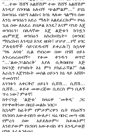
“…ተው ሽሸኝ አልሸሽም ተው ሽሸኝ አልሸሽም
እንዲያ ስንባባል አለብኝ ጭልምልም…” ይሄኔ
ከወንበሬ ብድግ አልኩና ከጎኔ ላለው ጎልማሳ ሰው
እንኳ ወንበሬን አደራ ማለት አልደፈርኩም፡፡ የዛሬ
ጊዜ ሰው ለአደራ ይበቃል እንዴ? እናም ባንድ እጄ
ወንበሩን፣ በሌላኛው እጄ ልጅቱን ክንዷን
ጨምድጄ ወንበሬን አስረከብኳት፡፡ (ወንበር
ማስረከብ እንዲህ እንደ ዘበት! ሆሆሆ…የኛ ሀገር
ፖለቲከኞች ሳይናደዱብኝ ይቀራሉ?) ከኋላዋ
‘ግፋ አባቴ’ ሲል የነበረው ሰው በጎሸ ዐይኑ
አጉረጠረጠብኝ፡፡ የቆመ ቀንዱን ወጥሮ
“…‘ልውጋ፣ልስረቅ’ እያለ ሲቅበዘበዝ እጅ
ከፍንጅ የያዝኩት እኔ ምን ያስፈራኛል?” ስል
እራሴን አጀገንኩት መሰል ዐይኑን ከኔ ላይ አሸሸ፡፡
ተመስገን!
አንገቱን አቀርቅሮ ዐይኔን ሲሸሽ… ሲሸሽ…
ሲሸሽ… ቆይቶ መውረጃው ሲደርስ ምን ቢለኝ
ጥሩ ነው? ምቀኛ!
ከትናንቷ ‘ልጅቱ’ ከዛሬዋ ‘መቅዲ’ ጋር
የተዋወቅነው በዚህ መልኩ ነበር፡፡
ከኋላም ከፊትም የምታምረዋን ሴት የሰጠኝን
የአንበሳ አውቶብስን ውለታ፣ ዛሬ ባቡር መጣ ብዬ
የምረሳ ሰው አይደለሁም፡፡ ከቶዉኑም!
እንድያውም የአንበሳ አውቶብስ ቀን እንዲታወጅ
በግሌ እፈልጋለሁ፡፡