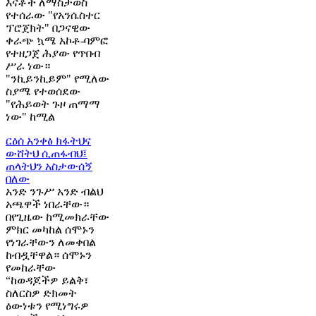
እናቶች ለማስታወስ
የተሰራው "የአንሴስተር
ፕሮጀክት" በጋናዊው
ቀራጭ ኳሜ አኮቶ-ባምፎ
የተዘጋጀ ሕያው የጥበብ
ሥራ ነው።
"ንኪይንኪይም" የሚለው
ስያሜ የተወሰደው
"የሕይወት ጉዞ ጠማማ
ነው" ከሚል
ርዕሰ አንቀፅ
ክፋትህና
ውሸትህ ሲጠፋብህ፤
ጠላትህን አስታውሰኝ
በለው
አንድ ንጉሥ አንድ ብልህ
አጫዋች ነበራቸው።
በየጊዜው ከሚመክራቸው
ምክር መካከል ሰሞኑን
የነገራቸውን ለመቀበል
ከብዷቸዋል። ሰሞኑን
የመከራቸው
“ከወዳጆችዎ ይልቅ፣
ስለርስዎ ድክመት
ዕውነቱን የሚነግሩዎ