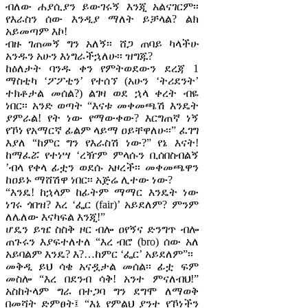
ብለው ሐያሲያን ይውገሩኝ እንጂ አልናገርም፡፡
የእራስን ሰው እንዲያ ማለት ይቻላል? ልክ
አይመጣም እኮ!
ብዙ ገጠመኝ ግን አለኝ፡፡ ሸጋ ጠባይ ካላችሁ
አንዱን አሁን እነግራችኋለሁ፡፡ ዝግጁ?
ከዕለታት ባንዱ ቀን የምትወደውን ደረጃ 1
ማስቲካ ‘ፖፖቲን’ የተሰኘ (አሁን ‘ትሪደንት’
ተክቶታል መሰል?) ልገዛ ወደ ኋላ ቀረት ብዬ
ነበር፡፡ አንድ ወጣት “እናቱ መቀመጫሽ እንዴት
ያምራል! የት ነው የማውቀው? እርግጠኛ ነኝ
የኾነ የአማርኛ ፊልም ላይማ ዐይቸዋለሁ፡፡” ፈገግ
እያለ “ከምር ግን የእራስሽ ነው?” የኔ እናት!
ከማፈሯ የተነሣ ‘ረዥም ምላሱን ቢሰበስብልኝ
’ብላ የቀላ ፊቷን ወደሱ አዞረች፡፡ መቀመጫዋን
ከዐይኑ ማሸሽዋ ነበር፡፡ አጅሬ ሊተው ነው?
“እንዴ! ከኋላም ከፊትም ማማር እንዴት ነው
ነገሩ ጎበዝ? እረ ‘ፌር (fair)’ አይደለም? ምንም
ለሌለው እናካፍል እንጂ!”
ሆዴን ይዤ ስስቅ ዞር ብሎ ዐየኝና ድንግጥ ብሎ
ጠጉሩን እያፍተለተለ “እረ ብሮ (bro) ሰው አለ
አይባልም እንዴ? እ?…ከምር ‘ፌር’ አይደለም”፡፡
መቅዲ ይህ ሳቄ አናዷታል መሰል፡፡ ፊቷ ፍም
መስሎ “እረ በደንብ ሳቅ! አንተ ምናለብህ!”
አስከትላም ግራ በተጋባ ግን ደግሞ ለማወቅ
በመሻት ድምፀት፤ “እኔ የምልህ ያንተ የኾነችን