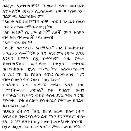
***
ስልኳን እያቀበለችኝ፤ “ስወድህ ይሄን መብራት
አጥፋልኝ፡፡ ዐይኔን ሊያጠፋው ነው’፡፡ የሰውንም
ግልምጫ አልቻልኩትም፡፡”
“እዚች ላይ ከሳምሽኝ ብቻ” ብዬ ከንፈሬን በሌባ
ጣቴ እየተመተምኩ አሳየኋት፡፡
“እኮ እዚሁ? ሰ…ው ፊት?” አለች ዐዩኝ አላዩኝ
ብላ እየተገላመጠች፡፡ የኔ ውብ!
“አዎ” ብዬ ድርቅ!
“ደረቅ! ጉንጭህን እስማለሁ” ብላ ከመቅጽበት
ጉንጬን ሳመችኝ፡፡ ምኔን እንደምትነካው እንጃ
እንኳን ስማኝ በጇ ስትነካኝ፣ ጊዜ የቆመ
ይመስለኛል፡፡ ወዲያው ስልኳን ተቀብዬ
ካስተካከልኩ በኋላ መሥራትና አለመሥራቱን
ለማረጋገጥ በኔ የስልክ ቁጥር ስደውልላት ማን
ብሎ ቢወጣ ጥሩ ነው?- ‘my love’
የጣሉትን ነገር ሲያገኙ ወይስ አዲስ ነገር
ማግኘት--የቱ ያጓጓል? የቱ ይበልጥ ልብን
ያሞቃል? የያዙትን ወይስ ተስፋ ያደረጉበትን ነገር
ማጣት---የቱ ይበልጥ ያሳዝናል? የትኛው ይበልጥ
ልብ ይሰብራል?
ካህሊል ጂብራን “ለሷ ከተፈጠረው ከእውነተኛ
አፍቃሪዋ በቀር የሴትን ልብ ማን ያገኘዋል?” ብሎ
የለ፡፡ እናም ይሄን (‘my love’) መልእክት ካነበብኩ
በኋላ ልቧን ‘በርብሬያለሁ’ና ምድር ጠበበችኝ፡፡ /