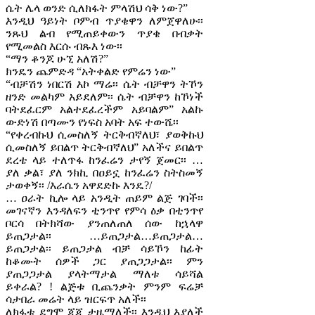
ሴት ሌላ ወንድ ሲለክፋት ምላሽህ ሳቅ ነው?”
እንዲህ ዓይነት ቦምብ ጥያቄዋን ለምጀዋለሁ፡፡
ንጹህ ልብ የሚጠይቀውን ጥያቄ በብቃት
የሚመልስ እርሱ ብጹእ ነው፡፡
“ማን ቆንጆ ሁኚ አለሽ?”
ክንዴን ጨምድዳ “አትቀልድ የምሬን ነው”
“ብቻሽን ነበርሽ እኮ ማሬ፡፡ ሴት ብቻዋን ትኾን
ዘንድ መልካም አይደለም፡፡ ሴት ብቻዋን ከኾነች
ባትደፈርም አልተደፈረችም አይባልም” አልኩ
ውድነሽ በጣሙን የነፍስ አባት አፍ ተውሼ፡፡
“የቀረብኩህ ሲመስለኝ ትርቅብኛለህ፣ ያወቅኩህ
ሲመስለኝ ይበልጥ ትርቅብኛለህ” አለችና ይበልጥ
ደረቴ ላይ ተለጥፋ ከንፈሬን ታየኝ ጀመር፡፡ …
ያለ ቃል፣ ያለ ንክኪ በዐይኗ ከንፈሬን ስትስመኝ
ታወቀኝ፡፡ /እራሴን አዋደድኩ እንዴ?/
… ዐራት ኪሎ ላይ አንዲት ጠይም ልጅ ገባች፡፡
መገናኛን እንዳለፍን ቲንጥየ የምሳ ዕቃ በቲንጥየ
ቦርሳ በትክሻው ያንጠለጠለ ሰው ከኋላዋ
ይጠጋታል፡፡ …ይጠጋታል…ይጠጋታል…
ይጠጋታል፡፡ ይጠጋታል ብቻ ሳይኾን ከፊት
ከቆሙት ሰዎች ጋር ያጠጋጋታል፡፡ ምን
ያጠጋጋታል ያላትማታል ማለቱ ሳይሻል
ይቀራል? ! ልጅቱ ቢጨንቃት ምንም ፍሬቻ
ሳታበራ መሬት ላይ ዝርፍጥ አለች፡፡
ለክፋቱ ደግሞ ጂጂ ታዜማለች፡፡ እንዲህ እያለች