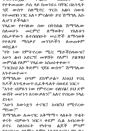
የተቀመጠው ዶሴ ላይ ከመንደሩ ባሻገር በአንዲት
ጎጆ ውስጥ ስለሚኖር ጥርስ አልባ ሰውዬ
የተመዘገበ ነገር አለ። ምናልባት ይሄ ሽማግሌ እሱ
ሊሆን ይችላል።
ሃላፊው የተባለው ሰው በትክክል ሽማግሌው
ስለመሆኑ መርምሮ ለማወቅና የእለቱን
ስኬታቸውን ለተሰበሰቡት ሠራኞች ለማሳወቅ
የተለያዩ ማሰቃያ መንገዶችን ለመጠቀም
ወስኗል።
“የት ነው የምትኖረው ሚ/ር ሜይችስላውዝ?
አሁን ልብ አድርግ! መዋሸት የለም፤ ያልገባህ
መምሰል የለም” ሃላፊው አስጠነቀቀው።
“ነገርኩህ እኮ ቅድም፤ ጎጆዬ ውስጥ” ሽማግሌው
አጉተመተመ።
ሽማግሌው በጣም ደክሞታል። እነዚህ የናዚ
ጓዶች እንዲቀመጥ ቢፈቅዱለት በወደደ ነበር።
“አንተ ብቻዬን ነው የምኖረው ብለሃል፤ ይህ ደሞ
ውሸት መሆኑን እናውቃለን!” አለና የናዚው ሃላፊ
ደነፋ፡፡
“አሁን እውነቷን ተናገር! አብሮህ የሚኖረው
ማነው?”
ሽማግሌው ለመናገር አቅማማ። ላለፉት ጥቂት
ቀናት ብቻውን ነበር። ቀደም ሲል አብረውት
ይኖሩ ስለነበሩት የካትዝ ልጆች ምንም
የተናገረው የለም። ለምን እንዳልተናገረ ግን ግራ