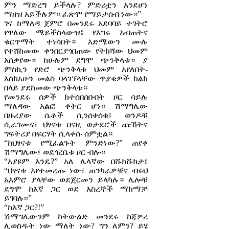
ምን ማድረግ ይችላሉ? ምድሪቷን እንደሆነ
ማዘዝ አይችሉም። ፈጽሞ የማይታሰብ ነው።”
ገና ከማለዳ ጀምሮ በመንደሩ አደባባይ ተገትሮ
የዋለው ሜይችስላውዝ፤ የእግሩ እብጠትና
ቁርጥማት ተነሳበት። እድሜውን ሙሉ
የተሸከመው ቀንበርያጎበጠው የትከሻው ህመም
አሰቃየው። ከሁሉም ደግሞ ጭንቅላቱ። ያ
ምስኪን የድሮ ጭንቅላቱ ህመም አየለበት-
እስከአሁን መልስ ባላገኘላቸው ጥያቄዎች ከልክ
በላይ ያደከመው ጭንቅላቱ።
የመንደሩ ሰዎች ከተሰበሰቡበት ዞር ሳይሉ
ማለዳው አልፎ ቀትር ሆነ። ሽማግሌው
በዙሪያው ሴቶች ሲንሰቀሰቁ፣ ወንዶቹ
ሲራገሙና፣ ህፃናቱ በናዚ ወታደሮች ጩኸትና
ግፍትሪያ በፍርሃት ሲላቀሱ ሰምቷል።
“ከህፃናቱ የሚፈልጉት ምንድነው?” ጠየቀ
ሽማግሌው፤ ወደጎረቤቱ ዞር ብሎ።
“አያዩም እንዴ?” አለ ሌላኛው በሹክሹክታ፤
“ህፃናቱ እየተመረጡ ነው፣ ጠንካራዎቹና ብሩህ
አእምሮ ያላቸው ወደጀርመን ይላካሉ። ሌሎቹ
ደግሞ ከእኛ ጋር ወደ እስረኞች ማከማቻ
ይገባሉ፡፡”
“ከእኛ ጋር?!”
ሽማግሌውንም ከትውልድ መንደሩ ከጃዎሪ
ሊወስዱት ነው ማለት ነው? ግን ለምን? ይሄ