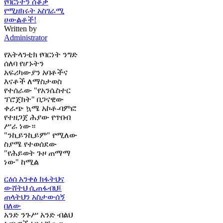
የባርነትን ሰቆቃ
የሚዘክሩት አስገራሚ
ሀውልቶች!
Written by
Administrator
የአትላንቲክ የባርነት ንግድ
ሰለባ የሆኑትን
አፍሪካውያን አባቶችና
እናቶች ለማስታወስ
የተሰራው "የአንሴስተር
ፕሮጀክት" በጋናዊው
ቀራጭ ኳሜ አኮቶ-ባምፎ
የተዘጋጀ ሕያው የጥበብ
ሥራ ነው።
"ንኪይንኪይም" የሚለው
ስያሜ የተወሰደው
"የሕይወት ጉዞ ጠማማ
ነው" ከሚል
ርዕሰ አንቀፅ
ክፋትህና
ውሸትህ ሲጠፋብህ፤
ጠላትህን አስታውሰኝ
በለው
አንድ ንጉሥ አንድ ብልህ