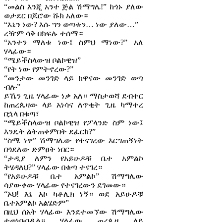
“መልስ እንጂ አንተ ጅል ሽማግሌ!” ከጎኑ ያለው
ወታደር በጆሮው ሹክ አለው።
“እኔን ነው? እሱ ግን ወጣቱን… ነው ያለው…”
ረዥም ሳቅ በክፍሉ ተሰማ።
“አንተን ማለቱ ነው፤ ስምህ ማነው?” አለ
ሃላፊው።
“ሜይችስላውዝ ቦልኮዊዝ”
“የት ነው የምትኖረው?”
“መንታው መንገድ ላይ ከዋናው መንገድ ወጣ
ብሎ”
ይኼን ጊዜ ሃላፊው ነቃ አለ። ማስታወሻ ደብተር
ከጠረጴዛው ላይ አነሳና ለጥቂት ጊዜ ካማተረ
በኋላ በቁጣ፣
“ሜይችስላውዝ ቦልኮዊዝ የፖላንድ ስም ነው፤
እንዴት ልትጠቀምበት ደፈርክ?”
“ስሜ ነዋ” ሽማግሌው የተናገረው እርግጠኝነት
በጎደለው ድምፀት ነበር።
“ታዲያ ለምን የአይሁዶቹ ቤተ አምልኮ
ትሄዳለህ?” ሃላፊው በቁጣ ተናገረ።
“የአይሁዶቹ ቤተ አምልኮ” ሽማግሌው
ሳያውቀው ሃላፊው የተናገረውን ደገመው።
“ኦህ! እኔ እኮ ካቶሊክ ነኝ። ወደ አይሁዶቹ
ቤተአምልኮ አልሄድም”
በዚህ ሰአት ሃላፊው እንደተመኘው ሽማግሌው
ተወነባብዷል። ሃላፊው ጠረጴዛ ላይ