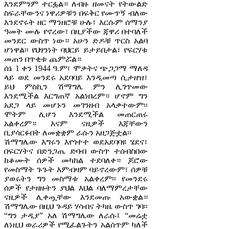
እንደምንም ተርፏል። ለብዙ ዘመናት የትውልድ
ስፍራቸውንና ነዋሪዎቹን በፍቅር የሙጥኝ ብለው
እንደኖሩት ዘር ማንዘሮቹ ሁሉ፣ እርሱም ሰማንያ
ዓመት ሙሉ የኖረው፣ በዚያችው ጃዋሪ በተባለች
መንደር ውስጥ ነው። አሁን ድዶቹ ጥርስ አልባ
ሆነዋል፡፡ የህፃንነት ባህርይ ይታይበታል፣ የፍርሃቱ
መጠን በጥቂቱ ጨምሯል።
ሰኔ 1 ቀን 1944 ዓ.ም፣ ሞቃትና ጭጋጋማ ማለዳ
ላይ ወደ መንደሩ አደባባይ እንዲመጣ ሲታዘዝ፣
ይህ ምስኪን ሽማግሌ ምን ሊገጥመው
እንደሚችል እርግጠኛ አልነበረም። ሆኖም ግን
አደጋ ላይ መሆኑን መገንዘብ አላቃተውም፡፡
ሞትም ሊሆን እንደሚችል መጠርጠሩ
አልቀረም። እናም ናዚዎች እጃቸውን
ቢያሳርፉበት ለመቋቋም ራሱን አዘጋጅቷል፡፡
ሽማግሌው እግሩን እየጎተተ ወደአደባባዩ ሄደና፣
በፍርሃትና በድንጋጤ ድባብ ውስጥ ተሰብስበው
ከቆሙት ሰዎች መካከል ተደባለቀ። ጆሮው
የመስማት ጉጉት እምብዛም ባይኖረውም፣ ሰዎቹ
ያወሩትን ግን መስማቱ አልቀረም፡፡ የመንደሩ
ሰዎች የታዘዙትን ያህል እህል ባለማምረታቸው
ናዚዎች ሊቀጧቸው እንደመጡ አውቋል።
ሽማግሌው በዚህ ጉዳይ ሃሳብና ትካዜ ውስጥ ገባ፡፡
“ግን ታዲያ” አለ ሽማግሌው ለራሱ፤ “መሬቷ
ለነዚህ ወራሪዎች የሚፈልጉትን አልሰጥም ካለች