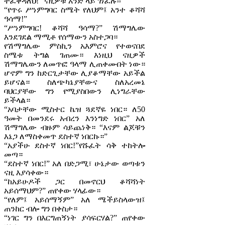
ትፈቅዳለህ!” ናዚዎቹ አንድ ላይ ገነፈሉ፡፡
“የጥሩ ሥነምግባር ስሜት የለህም፤ አንተ ቆሻሻ
ዓሳማ!”
“ሥነምግባር! ቆሻሻ ዓሳማ?” ሽማግሌው
እንደገደል ማሚቶ የሰማውን አስተጋባ።
የሽማግሌው ምስኪን አእምሮና የተወናበደ
ስሜቱ ትግል ገጠሙ። እነዚህ ናዚዎች
ሽማግሌውን ለመጥፎ ዓላማ ሊጠቀሙበት ነው።
ሆኖም ግን ከድርጊታቸው ሊያቆማቸው አይችል
ይሆናል። ስለጭካኔያቸውና ስለአረመኔ
ባህርያቸው ግን የሚያስበውን ሊነግራቸው
ይችላል።
“አባታቸው ሚስተር ኬዝ ጓደኛዬ ነበር። ለ50
ዓመት በመንደሩ አብረን እንነግድ ነበር” አለ
ሽማግሌው ብዙም ሳይጨነቅ። “እናም ልጆቹን
እኔጋ ለማስቀመጥ ደስተኛ ነበርኩ።”
“አያችሁ ደስተኛ ነበር!”የሹፈት ሳቅ ተከትሎ
መጣ።
“ደስተኛ ነበር!” አለ በድጋሚ፣ ሁኔታው ወጣቱን
ናዚ እያሳቀው።
“ከአይሁዶች ጋር በመኖርህ ቆሻሻነት
አይሰማህም?” ጠየቀው ሃላፊው።
“የለም፤ አይሰማኝም” አለ ሜችይስላውዝ፤
ጠንከር ብሎ ግን በቀስታ።
“ነገር ግን በእርግጠኝነት ያሳፍርሃል?” ጠየቀው