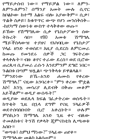
የማይታሰብ ነው። የማይቻል ነው። ለምን-
ለምን-ለምን? ሰማንያ አመት ሙሉ ሲኖር
ከቦልኮው ከተማ እልፍ ብሎ አያውቅም። ሲቃ፣
ጥልቅ ስቃይ፣ ከቁጥጥር ውጭ የሆነ መንሰቅሰቅ--
-ከደካማ ሰውነቱ ውስጥ ተላቅቀው ወጡ።
ይኸው የሽማግሌው ሲቃ የጌስታፖውን ሰው
ትኩረት ሳበ። የ80 አመቱ ሽማግሌ
ሜይችስላውዝ ተያዘና የአካባቢው የጌስታፖ
ሃላፊ ዘንድ ተወሰደ። እዚያ ሲደርስ ለምርመራ
ከመጡ የመንደሩ ሰዎች ጋር ገፍትረው
ቀላቀሉት። ብዙ ቆየና ተራው ደረሰ። ወደ ቢሮው
ጠረጴዛ ሲያመራ ራሱን እንደምንም ደግፎ ነበር።
ጉልበቱ በጣም ዝሏል፡፡ ጭንቅላቱ ይዋልላል።
“ምንድነው ይኼ--አንድ ሐሙስ የቀረው
ሽማግሌ!” ናዚው አንባረቀ። “ምን ቀረው ሞቷል
እኮ! እንኳ መሳሪያ ሊደብቅ በቅጡ መቆም
አይችልም። ወዲያ ውሰዱት!”
ወዲያው ወደሌላ ክፍል ገፈታትረው ወሰዱት።
ከጥቂት ጊዜ በኋላ ደግሞ የናዚ ሃላፊዎች
ወደተሰባሰቡበት ቢሮ አቀረቡት። ሁሉም
ምስኪኑን ሽማግሌ አንድ ጊዜ ቀና ብለው
ተመለከቱና ትንሽ የቃላት ጂምናስቲክ ሊጫወቱ
አሰቡ።
“ወጣቱ፤ ስምህ ማነው?” ሃላፊው ጠየቀ።
ሽማግሌው መልስ አልሰጠም።