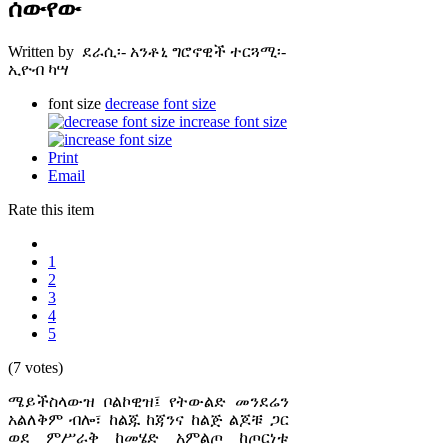
ሰውየው
Written by ደራሲ፡- አንቶኒ ግሮኖዊች ተርጓሚ፡-
ኢዮብ ካሣ
font size
decrease font size
increase font size
Print
Email
Rate this item
1
2
3
4
5
(7 votes)
ሜይችስላውዝ ቦልኮዊዝ፤ የትውልድ መንደሬን
አልለቅም ብሎ፣ ከልጁ ከጃንና ከልጅ ልጆቹ ጋር
ወደ ምሥራቅ ከመሄድ አምልጦ ከጦርነቱ