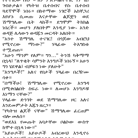
ገብቶታል። የካትዝ ቤተሰብና የሱ ቤተሰብ
ጓደኛሞች ነበሩ። በከተማው ነገሮች አስቸጋሪ
እየሆኑ ሲመጡ እናታቸው ልጆቿን ወደ
ሽማግሌው ቤት ላከች። ደግሞም ትክክል
ነበረች። መሆን ያለበትም እንዲያ ነው- አንድ
ወዳጅ ሌላውን ወዳጁን መርዳት አለበት።
“አንተ ሽማግሌ ተናገር! በጎጆው አብሮህ
የሚኖረው ማነው?” ሃላፊው ትእግስቱ
ተሟጠጠ።
“አሁን ማንም የለም። ግን…” ትንሽ ካቅማማ
በኋላ፤ “ለጥቂት ሳምንት እንግዶች ነበሩኝ። አሁን
ግን ሄደዋል፤ ብቻዬን ነው ያለሁት”
“እንግዶች!” አለና የበታች ሃላፊው በረዥሙ
ሳቀ።
“ሰማችሁ! ሽማግሌው የሚኖረው እንግዳ
በሚቀበልበት ስፍራ ነው። ለመሆኑ እንግዶቹ
እነማን ናቸው?”
ሃላፊው ድንገት ወደ ሽማግሌው ዞር አለና
እንደመምታት እጁን ዘረጋ።
“የካትዝ ልጆች ናቸው” ሽማግሌው ፈርጠም
ብሎ መለሰ።
“ወደእኔ የመጡት አባታቸው ቦልኮው ውስጥ
ከሞተ በኋላ ነው።”
“አይሁዶች! አይሁዶች አብረውህ እንዲኖሩ