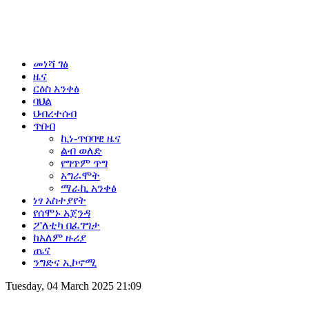
መነሻ ገፅ
ዜና
ርዕስ አንቀፅ
ባህል
ህብረተሰብ
ጥበብ
ኪነ-ጥበባዊ ዜና
ልብ ወለድ
የግጥም ጥግ
አግራሞት
ማራኪ አንቀፅ
ነፃ አስተያየት
የሰሞኑ አጀንዳ
ፖለቲካ በፈገግታ
ከአለም ዙሪያ
ጤና
ንግድና ኢኮኖሚ
Tuesday, 04 March 2025 21:09