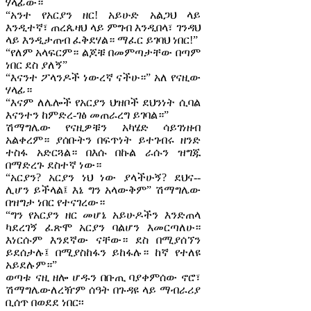
ሃላፊው።
“አንተ የአርያን ዘር! አይሁድ አልጋህ ላይ
እንዲተኛ፣ ጠረጴዛህ ላይ ምግብ እንዲበላ፣ ገንዳህ
ላይ እንዲታጠብ ፈቅደሃል። ማፈር ይገባህ ነበር!”
“የለም አላፍርም። ልጆቹ በመምጣታቸው በጣም
ነበር ደስ ያለኝ”
“እናንተ ፖላንዶች ነውረኛ ናችሁ።” አለ የናዚው
ሃላፊ።
“እናም ለሌሎች የአርያን ህዝቦች ደህንነት ሲባል
እናንተን ከምድረ-ገፅ መጠራረግ ይገባል።”
ሽማግሌው የናዚዎቹን አካሄድ ሳይገነዘብ
አልቀረም። ያሰቡትን በፍጥነት ይተገብሩ ዘንድ
ተስፋ አድርጓል። በእሱ በኩል ራሱን ዝግጁ
በማድረጉ ደስተኛ ነው።
“አርያን? አርያን ነህ ነው ያላችሁኝ? ደህና--
ሊሆን ይችላል፤ እኔ ግን አላውቅም” ሽማግሌው
በዝግታ ነበር የተናገረው።
“ግን የአርያን ዘር መሆኔ አይሁዶችን እንድጠላ
ካደረገኝ ፈጽሞ አርያን ባልሆን እመርጣለሁ።
እነርሱም እንደኛው ናቸው። ደስ በሚያሰኘን
ይደሰታሉ፤ በሚያስከፋን ይከፋሉ። ከኛ የተለዩ
አይደሉም።”
ወጣቱ ናዚ ዘሎ ሆዱን በቡጢ ባያቀምሰው ኖሮ፣
ሽማግሌውለረዥም ሰዓት በጉዳዩ ላይ ማብራሪያ
ቢሰጥ በወደደ ነበር፡፡