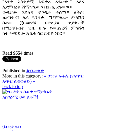
“አንተ አስቀያሚ አፍቃሪ አይሁድ!” አለና
እያምባረቀ ሽማግሌውን በቡጢ ደገመው፡፡
ወዲያው ሃይለኛ ፍንዳታ ተሰማ። ለቅሶ፣
ጩኸትና፣ ሌላ ፍንዳታ! ሽማግሌው ምላሹን
ሰጠ። ጀርመኖቹ በተለያዩ ጥያቄዎች
በሚያሾፉበት ጊዜ ሁሉ የመጨረሻ ምላሹን
ከተቀዳደደው ጃኬቱ ስር ደብቆ ነበር።
Read
9554
times
Published in
ልብ-ወለድ
More in this category:
« ሆድዬ
ኡፋሌ (የአጭር
አጭር ልብወለድ) »
back to top
ህብረተሰብ