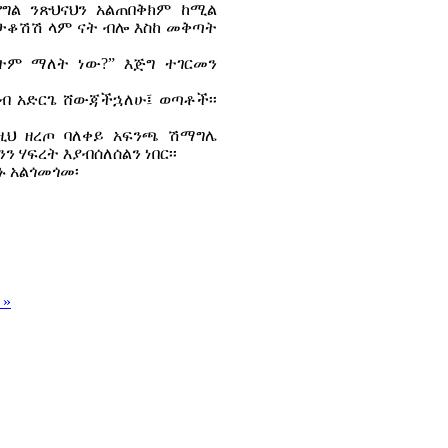
የግል ንጽህናህን አልጠበቅክም ከሚል
ታቆሽሽ ላም ናት ብሎ እስከ መቅጣት
ራትም ማለት ነው?” እጅግ ተገርመን
በደንብ አድርጌ ሸውጃችኋለሁ፤ ወጣቶች፡፡
በዚህ ዘረጦ ባለቀይ አፍንጫ ሽማግሌ
ሃፍረት እያብሰለሰልን ነበር፡፡
ኑ አልጎመጎመ፡
 »