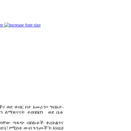
ze
ና ወደ ቀብር ቦታ አመራን፡፡ ግብአተ-
ንን ለማጽናናት ተሰባስበን ወደ ቤቱ
ሰሰባቸው ጣፋጭ ብስኩቶች ቀረቡልንና
ወይኔ! የሚስቴ ውብ ጉንጮች’ኮ እነዚህ