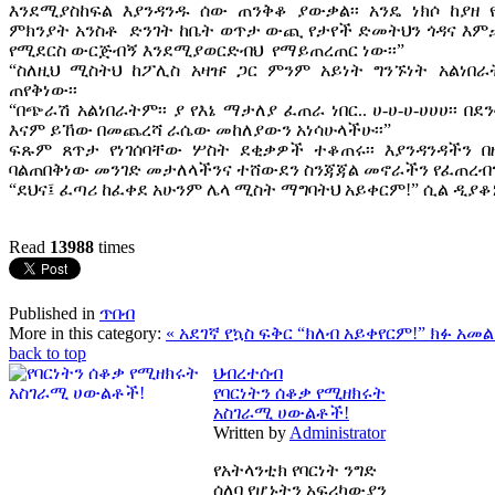
እንደሚያስከፍል እያንዳንዱ ሰው ጠንቅቆ ያውቃል፡፡ አንዴ ነክሶ ከያዘ 
ምክንያት አንስቶ ድንገት ከቤት ወጥታ ውጪ የታየች ድመትህን ጎዳና እም
የሚደርስ ውርጅብኝ እንደሚያወርድብህ የማይጠረጠር ነው፡፡”
“ስለዚህ ሚስትህ ከፖሊስ አዛዡ ጋር ምንም አይነት ግንኙነት አልነበ
ጠየቅነው፡፡
“በጭራሽ አልነበራትም፡፡ ያ የእኔ ማታለያ ፈጠራ ነበር.. ሀ-ሀ-ሀ-ሀሀሀ፡፡ 
እናም ይኸው በመጨረሻ ራሴው መከለያውን አነሳሁላችሁ፡፡”
ፍጹም ጸጥታ የነገሰባቸው ሦስት ደቂቃዎች ተቆጠሩ፡፡ እያንዳንዳችን 
ባልጠበቅነው መንገድ መታለላችንና ተሸውደን ስንጃጃል መኖራችን የፈጠረብንን 
“ደህና፤ ፈጣሪ ከፈቀደ አሁንም ሌላ ሚስት ማግባትህ አይቀርም!” ሲል ዲያቆ
Read
13988
times
Published in
ጥበብ
More in this category:
« አደገኛ የኳስ ፍቅር “ክለብ አይቀየርም!”
ክፉ አመል
back to top
ህብረተሰብ
የባርነትን ሰቆቃ የሚዘክሩት
አስገራሚ ሀውልቶች!
Written by
Administrator
የአትላንቲክ የባርነት ንግድ
ሰለባ የሆኑትን አፍሪካውያን