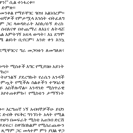
!” ሲል ተነፋረቀ፡፡
 ድምጽ፡፡
ንቀል የማይቸገር ጎበዝ አልነበረም፡፡
 መመዘኛዎች የምታሟላ እንስት ብትፈለግ
ም ጋር ላወዳድራት እስኪሳነኝ ድረስ
ጅ ሰብእናዋ በተጨማሪ ለእኔና ለትዳሯ
ል እምትገኝ አፍላ ወጣት፣ እኔ ደግሞ
ሜ ልዩነት ቢኖርም፣ አንድ ቀን እንኳ
ንደሚቸገርና ግራ መጋባቱን ለመግለጽ፣
ቹ ወጣት ሚስቶች እግር የሚያበዙ አይነት
ከረ፡፡
ድትሆንልኝ ያደረግኩት የራሴን አንዳች
ስቀምጧት የሚችሉ ስልቶችን ተግባራዊ
ይ አስችሎኛል፡፡ አንዳንድ ሚስጥራዊ
ፍ እየተጠቀምኩ፣ የሚስቴን ታማኝነት
ሁ፡፡ እርግጠኛ ነኝ አብዛኞቻችሁ ይህን
 ድብቅ የፍቅር ግንኙነት አላት የሚል
አዛዡን በመፍራት ሚስቴ አጠገብ ድርሽ
ለማይደፍር፣ ስዋሽበክልም የሚሰራጨውን
ደብ ጺማም ጋር መላተም ምን ያህል ዋጋ