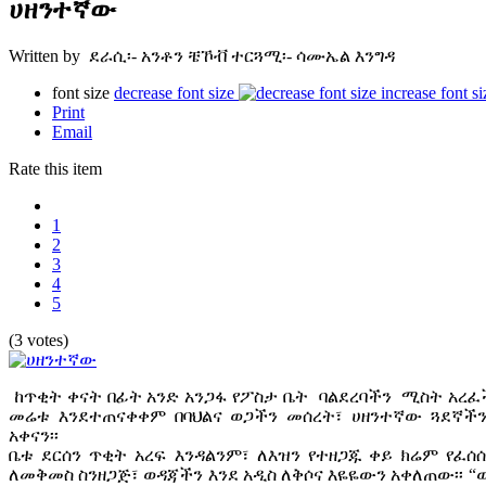
ሀዘንተኛው
Written by ደራሲ፡- አንቶን ቼኾቭ ተርጓሚ፡- ሳሙኤል እንግዳ
font size
decrease font size
increase font si
Print
Email
Rate this item
1
2
3
4
5
(3 votes)
ከጥቂት ቀናት በፊት አንድ አንጋፋ የፖስታ ቤት ባልደረባችን ሚስት አረፈች
መሬቱ እንደተጠናቀቀም በባህልና ወጋችን መሰረት፣ ሀዘንተኛው ጓደኛች
አቀናን፡፡
ቤቱ ደርሰን ጥቂት አረፍ እንዳልንም፣ ለእዝን የተዘጋጁ ቀይ ክሬም የፈ
ለመቅመስ ስንዘጋጅ፣ ወዳጃችን እንደ አዲስ ለቅሶና እዬዬውን አቀለጠው፡፡ “