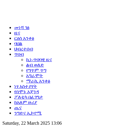
መነሻ ገፅ
ዜና
ርዕስ አንቀፅ
ባህል
ህብረተሰብ
ጥበብ
ኪነ-ጥበባዊ ዜና
ልብ ወለድ
የግጥም ጥግ
አግራሞት
ማራኪ አንቀፅ
ነፃ አስተያየት
የሰሞኑ አጀንዳ
ፖለቲካ በፈገግታ
ከአለም ዙሪያ
ጤና
ንግድና ኢኮኖሚ
Saturday, 22 March 2025 13:06