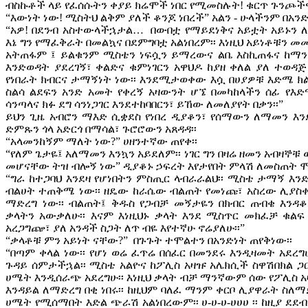
ብስኩቶች ላይ የፈሰሱትን ቀያይ ክሬሞች ነበር የሚመስሉት! ቁርጥ ጉንጮችዋን
“እውነት ነው! ሚስትህ ልቅም ያለች ቆንጆ ነበረች” አልን - ሁላችንም በአንድ
“አዎ! በደንብ አስተውላችኋታል… በውበቷ የማይደነቅና አይቷት አይኑን ለመ
እኔ ግን የማፈቅራት በመልኳና በደምግባቷ አልነበረም፡፡ እነዚህ አይነቶቹን
አትጠፋም ፤ ይልቁንም ሚስቴን ነፍሷን ይማረውና ልቤ እስኪጠፋና ከማን
እንድወዳት ያደረገኝ፣ ቀልድና ቁምነገርን አዋህዶ ከያዘ ቀለል ያለ ተወዳ
የነበራት ክብርና ታማኝነት ነው፡፡ እንደሚታወቀው እሷ በሀያዎቹ እድሜ ክል
ስልሳ ልደፍን አንድ አመት የቀረኝ አዛውንት ሆኜ በመካከላችን ሰፊ የእድ
ሳንጣላና ክፉ ደግ ሳንነጋገር እንደተከባበርን፣ ይኸው ለመለያየት በቃን፡፡”
ይህን ጊዜ አብሮን ማእድ ሲቋደስ የነበረ ዲያቆን፣ የሰማውን ለማመን እ
ድምጹን ጎላ አድርጎ በማሳል፣ ጉሮሮውን አጸዳዳ፡፡
“አላመንከኝም ማለት ነው?” ሀዘንተኛው ጠየቀ፡፡
“የለም ጌታዬ፤ አለማመን እንኳን አይደለም፡፡ ነገር ግን በዛሬ ዘመን አብዛኞ
መሆናቸው ትዝ ብሎኝ ነው” ዲያቆኑ ኃፍረት እየታየበት ምላሽ ለመስጠት ሞ
“ግራ ከተጋባህ እንደዛ የሆነበትን ምስጢር ላብራራልህ፡፡ ሚስቴ ታማኝ እን
ብልሀት ተጠቅሜ ነው፡፡ ዘዴው ከራሴው ብልጠት የመነጩ፣ አስረው ሊያ
ማድረግ ነው፡፡ ብልጠት፤ ቅዱስ የጋብቻ መኝታዬን በክብር ጠብቄ እንዳቆ
ቃላትን አውቃለሁ፡፡ እናም እነዚህኑ ቃላት እንደ ሚስጥር መክፈቻ ቁል
አረጋግጬ፣ ያለ አንዳች ስጋት ለጥ ብዬ እየተኛሁ ኖሬያለሁ፡፡”
“ቃላቶቹ ምን አይነት ናቸው?” በጉጉት ተሞልተን በአንድነት ጠየቅነው፡፡
“በጣም ቀላል ነው፡፡ የሆነ ወሬ ፈጥሬ በሰፈር በመንደሩ እንዲዛመት አደረግ
ጉዳይ ሰምታችኋል፡፡ ሚስቴ አልዮና ከፖሊስ አዛዡ አሌክሲች ስዋሽበክል ጋር
ሀሜት እንዲሰራጭ አደረግሁ፡፡ እነዚህ ቃላት ብቻ ማንኛውም ሰው የፖሊስ 
እንዳይል ለማድረግ በቂ ነበሩ፡፡ ከዚህም ባለፈ ማንም ቀርቦ ሊያዋራት ስ
ሀሜት የሚሰማበት እድል ጭራሽ አልነበረውም፡፡ ሀ-ሀ-ሀ-ሀሀሀ ፡፡ ከዚያ ደ