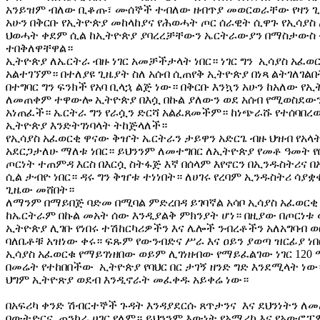
አንይዝም ብለው ቢቆጡ፣ ሙሰኞች ተብለው ዘብጥያ መወርወራቸው የዛን ጊ
አሁን በቅርቡ የኢትዮጵያ መከላከያና የሕወሓት ጦር ሰራዊት ሲዋጉ የኢሳያ
ህወሓት ቀደም ሲል ከኢትዮጵያ ያባረረቻቸውን ኤርትራውያን በማስታውስ 
ተበቅለዋቸዋል።
ኢትዮጵያ ለኤርትራ ብዙ ነገር አመቻችታላት ነበር። ነገር ግን ኢሳያስ አፈወ
አልተገኘም። በተለያዩ ጊዜያት ስለ አሰብ ሲጠየቅ ኢትዮጵያ በነጻ ልትገለገልበ
በተግባር ግን ፍንክች የአባ ቢላኋ ልጅ ነው። በቅርቡ እንኳን አሁን ከአለው የ
ለመጠቀም ተዋውሎ ኢትዮጵያ በእሷ በኩል ያለውን ወደ አሰብ የሚወስደውን 
አነጠፈች። ኤርትራ ግን የራሷን ድርሻ አልፈጸመችም። ከነጭራሹ የተሰባበረው
ኢትዮጵያ እንድትገነባላት ትከጅላለች።
የኢሳያስ አፈወርቂ ዋናው ቅዠት ኤርትራን ታይዋን አድርጌ ብዙ ህዝብ የአ
አደርጋታለሁ ማለቱ ነበር። ይህንንም ለመተግበር ለኢትዮጵያ የመቶ ዓመት የ
ጦርነት ተጠምዳ እርስ በእርሷ ስትፋጅ እኛ በሰላም እየኖርን በኢንዱስትሪና በ
ሲል ታብዮ ነበር። ዳሩ ግን ቅዠቱ ተነነበት። ለሀገሩ የረባም ኢንዱስትሪ ሳያ
ጊዜው መሸበት።
ለማንም በማይበጅ ባድመ በሚባል ምድረበዳ ይገባኛል አሳቦ ኢሳያስ አፈወር
ከኤርትራም በኩል መአት ሰው እንዲያልቅ ምክንያት ሆነ። በዚያው በጦርነቱ
ኢትዮጵያ ሊገቡ የነበሩ ተሽከርካሪዎችን እና ሌሎች ንብረቶችን አለአግባብ 
ባለቤቶቹ አዝነው ቀሩ። ፍጹም የውንብድና ሥራ እና ዐይን ያወጣ ዝርፊያ ነ
ኢሳያስ አፈወርቁ የማይገነዘበው ወይም ሊገነዘብው የማይፈልገው ነገር 120
በመሬት የተከበበችው ኢትዮጵያ የባህር በር ታገኝ ዘንድ ግድ እንደሚላት ነ
ህግም ኢትዮጽያ ወደብ እንዲኖራት መፈቀዱ አይቀሬ ነው።
በአፍሪካ ቀንድ ሽብርተኞች ጉዳት እንዳያደርሱ ጸጥታንና እና ደህንነትን ለ
በውትድርና ጠንካራ ሀገር የለም። ይህንንም እውነት የአሜሪካ እና የአው