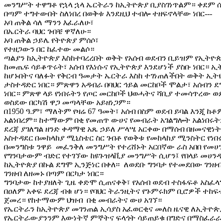
መንግሥት ተዋግቶ የኋላ ኋላ ኤርትራን ከኢትዮጵያ ቢያስገነጥልም። ቀደም 
በጣም ተግተውበት ስለነበረ በወቅቱ እንደዚህ ተብሎ ተዘፍኖላቸው ነበር---
አባ ጠቅል ሳለ ማንን እፈራለሁ፣
በኤርትራ ባህር ገብቼ ዋኛለሁ።
አባ ጠቅል ኃይሌ የትዮጵያ ምሰሶ፣
የተዘጋውን በር ከፈተው መልሶ።
ጣልያን ከኢትዮጵያ እስከተባረረበት ወቅት የአሰብ ወደብን ቢይዝም የኢትዮ
ከመጤፍ ሳይቆጥሩት፣ አሰብ የእነሱና የኢትዮጵያ እንደሆነች ያስቡ ነበር። 
ከሆኑበትና ባለፉት የቅርብ ዓመታት ኤርትራ እስከ ተገነጠለችበት ወቅት ኢት
ታስተዳድር ነበር። ምጽዋን አዳብራ በባህር ኅይል መርከቦች ሞልታ፣ አሰብን 
ነበር። ምጽዋ ላይ የነበሩትን የጦር መርከቦች ህወሓትና ሻቢያ ተመሳጥረው ወ
ወስደው በርካሽ ዋጋ መጣላቸው አይዘነጋም።
በ1950 ዓ.ም፣ ማለትም የዛሬ 67 ዓመት፣ አሰብ በስም ወደብ ይባል እንጂ 
አልነበረም። ከተማውም በቂ የመጠጥ ውሀና የመብራት አገልግሎት አልነበሩት
ደረጃ ያገለግል ዘንድ ቀዳማዊ አጼ ኃይለ ሥላሤ አርቀው በማሰብ በዘመናዊነት 
አስተዳደር በመከላከያ ሚኒስቴር ስር ገብቶ የወቅቱ የመከላከያ ሚንስትር የ
በመንግስቱ ንዋይ መፈንቅለ መንግሥት የተረሸኑት አርበኛው ራስ አበበ የመ
የግንባታውም ብድር የተገኘው ከዩጉዝላቪያ መንግሥት ሲሆን፤ የበላይ መሀንዲ
ከኢትዮጵያ በኩል ደግሞ ኢንጅነር በቀለ፡፡ ለወደቡ ግንባታ የተመደበው ገንዘ
ገንዘብ ለዘመኑ በጣም በርካታ ነበር።
ግንባታው ከተያዘለት ጊዜ ቀድሞ ሲጠናቀቅ፣ የአሰብ ወደብ ተስፋፍቶ አስፈ
በዐለም አቀፍ ደረጃ ብቁ ሆነ። የባህር ትራንዚትና የጉምሩክም ቢሮዎች ተከ
ጀመረ። የከተማውም ህዝብ በቂ መብራትና ውሀ አገኘ።
የኤርትራን ከኢትዮጵያ መገንጠል ኢሳያስ አፈወርቂና መለስ ዜናዊ ለኢትዮጵ
የኤርትራውያንንም እውነትኛ ምኞትና ፍላጎት ሳይጠይቁ በግድና በማስፈራራት 