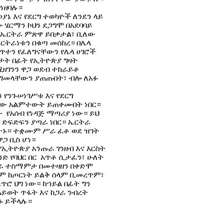
ገነዘባሉ።
ያኔ እና የደርግ ተወካዮች ለንደን ላይ
ው ሄርማን ኮህን ደጋግሞ በአደባባይ
 ኤርትራ ምጽዋ ይበቃታል፣ ቢለው
ኤርትራነቱን በቁጣ መሰከረ። በሌላ
ወጥተን የፈለግናቸውን የሌላ ሀገሮች
ታት በፊት የኢትዮጵያ ግዛት
ዘገንን ዋጋ ወደብ ተከራይቶ
 ግመላቸውን ያጠጡበት፣ ብሎ ለአፉ
 የንጉሠነገሥቱ እና የደርግ
ዝበው አልምተውት ይጠቀሙበት ነበር።
 የአሰብ የነዳጅ ማጣሪያ ነው። ይህ
 ድፍድፍን ያጣራ ነበር። ኤርትራ
ተኑ። ተቋሙም ሥራ ፈቶ ወደ ዝገት
ጋ ቢስ ሆነ።
የኢትዮጵያ አንጡራ ገንዘብ እና እርስት
ድ የባህር በር አጥቶ ሲታፈን፣ ሁለት
ጋራ ተስማምታ በመተዛዘን በቀድሞ
ም ከጦርነት ይልቅ ሰላም ቢመረጥም፣
ሮ ህግ ነው። ከኀይል በፊት ግን
ይወት ጥፋት እና ከጋራ ንብረት
ኑ ይችላሉ።