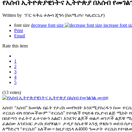
የአሰብ ኢትዮጵያዊነትና ኢትዮጵያ በአሰብ የመገል
Written by ፕ/ር ፍቅሬ ቶሎሳ ጂግሳ (ከአሜሪካ፣ ካሊፎርኒያ)
font size
decrease font size
increase font si
Print
Email
Rate this item
1
2
3
4
5
(13 votes)
አሰብ፣ “አሰብ” ከመባሉ በፊት የታሪክ መዛግብት እንደሚያስረዱን ስሙ ተርሴስ
ተርሴስ ብላ የሰየመችውም “ተርሴስ” የተባለች የጻድቁ የኢዮብ ልጅ ሚስት 
በሰይጣን ተፈትኖ ፈተናውን አልፎ፣ እንደገና ልጆች ወልዶ ወንዶች ልጆቹ ሚ
ፈልሰው እንደነበር ታሪክ ይዘግባል። ታዲያ ከሴቶቹ አንዷ የባህሩን ወደብ 
ለማድረግ “ተርሴስ” አለችው። ከዚያ በኋላ ለ4000 ዓመታት ተርሴስ የተባ