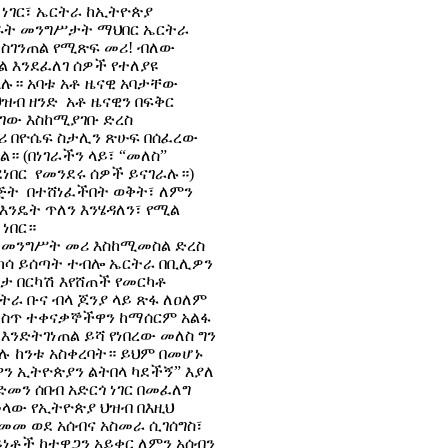
ነገር፣ ኤርትራ ከኢትዮጵያ
በሩት መንግሥታት ማህበር ኤርትራ
ማስገንጠል የሚጽፍ መሪ! ብለው
 እንደፈለገ ሰዎች የተለያዩ
ሉ። አባቱ አቶ ዜናዊ አባታቸው
ዝብ ዘንድ አቶ ዜናዊን በፍቅር
ገው እስከሚያገቡ ድረስ
ሪ በዮሴፍ ስታሊን ጽሁፍ በሰፈረው
 (በነገራችን ላይ፣ “መለስ”
ንደነበር የመንደሩ ሰዎች ይናገራሉ።)
ጅት በተሸነፈችበት ወቅት፣ ለምን
እንዴት ጥለን እንሄዳለን፣ የሚል
 ነበር።
ያ መንግሥት መሪ እስከሚመስል ድረስ
ካሳ ይሰጣት ተብሎ ኤርትራ በቢሊዎን
ታ በርካሽ እየሸጠች የመርካቶ
ትራ ቡና ብላ ጆንያ ላይ ጽፋ ለዐለም
 ውስጥ ተቀናቃኞችዋን ከማሰርም አልፋ
 እንድትገነጠል ይሻ የነበረው መለስ ግን
ሉ ከንቱ አስቀረባት። ይህም በመሆኑ
ዋን ኢትዮጵያን ልትበላ ካደችኝ” እያለ
መን ሰበብ አድርጎ ነገር በመፈለግ
መላው የኢትዮጵያ ህዝብ በእዚህ
መመ ወደ አሰብና አስመራ ሲገሰግስ፣
ይነቶች ከተዋጋን አይቀር ለምን አሰብን