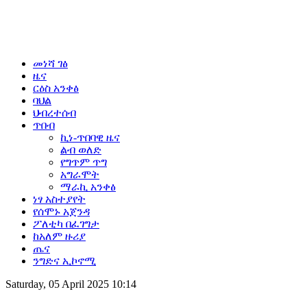
መነሻ ገፅ
ዜና
ርዕስ አንቀፅ
ባህል
ህብረተሰብ
ጥበብ
ኪነ-ጥበባዊ ዜና
ልብ ወለድ
የግጥም ጥግ
አግራሞት
ማራኪ አንቀፅ
ነፃ አስተያየት
የሰሞኑ አጀንዳ
ፖለቲካ በፈገግታ
ከአለም ዙሪያ
ጤና
ንግድና ኢኮኖሚ
Saturday, 05 April 2025 10:14