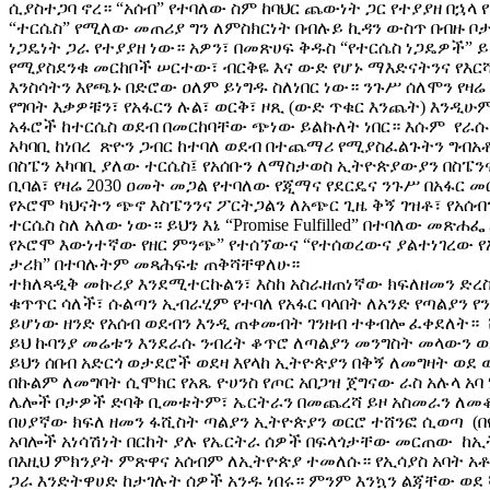
ሲያስተጋባ ኖረ። “አሰብ” የተባለው ስም ከባህር ጨውነት ጋር የተያያዘ በኋላ 
“ተርሴስ” የሚለው መጠሪያ ግን ለምስክርነት በብሉይ ኪዳን ውስጥ በብዙ ቦ
ነጋዴነት ጋራ የተያያዘ ነው። አዎን፣ በመጽሀፍ ቅዱስ “የተርሴስ ነጋዴዎች”
የሚያስደንቁ መርከቦች ሠርተው፣ ብርቅዬ እና ውድ የሆኑ ማእድናትንና የ
እንስሳትን እየጫኑ በድሮው ዐለም ይነግዱ ስለነበር ነው። ንጉሥ ሰለሞን የዛ
የግባት እቃዎቹን፣ የአፋርን ሉል፣ ወርቅ፣ ዞጺ (ውድ ጥቁር እንጨት) እንዲሁም
አፋሮች ከተርሴስ ወደብ በመርከባቸው ጭነው ይልኩለት ነበር። እሱም የራሱን
አካባቢ ከነበረ ጽዮን ጋብር ከተባለ ወደብ በተጨማሪ የሚያስፈልጉትን ግብአቶ
በስፔን አካባቢ ያለው ተርሴስ፤ የአሰቡን ለማስታወስ ኢትዮጵያውያን በስፔን
ቢባል፣ የዛሬ 2030 ዐመት መጋል የተባለው የጂማና የደርዴና ንጉሥ በአፋር መ
የኦሮሞ ካህናትን ጭኖ እስፔንንና ፖርትጋልን ለአጭር ጊዜ ቅኝ ገዝቶ፣ የአሰ
ተርሴስ ስለ አለው ነው። ይህን እኔ “Promise Fulfilled” በተባለው መጽ
የኦሮሞ እውነተኛው የዘር ምንጭ” የተሰኘውና “የተሰወረውና ያልተነገረው 
ታሪክ” በተባሉትም መጻሕፍቴ ጠቅሻቸዋለሁ።
ተክለጻዲቅ መኩሪያ እንደሚተርኩልን፣ እስከ አስራዘጠነኛው ክፍለዘመን ድ
ቁጥጥር ሳለች፣ ሱልጣን ኢብራሂም የተባለ የአፋር ባላበት ለአንድ የጣልያን የ
ይሆነው ዘንድ የአሰብ ወደብን እንዲ ጠቀመብት ገንዘብ ተቀብሎ ፈቀደለት። 
ይህ ኩባንያ መሬቱን እንደራሱ ንብረት ቆጥሮ ለጣልያን መንግስት መላውን 
ይህን ሰበብ አድርጎ ወታደሮች ወደዛ እየላከ ኢትዮጵያን በቅኝ ለመግዛት ወደ
በኩልም ለመግባት ሲሞክር የአጼ ዮሀንስ የጦር አበጋዝ ጀግናው ራስ አሉላ አ
ሌሎች ቦታዎች ድባቅ ቢመቱትም፣ ኤርትራን በመጨረሻ ይዞ አስመራን ለመ
በሀያኛው ክፍለ ዘመን ፋሺስት ጣልያን ኢትዮጵያን ወርሮ ተሸንፎ ሲወጣ (በዩ
አባሎች አነሳሽነት በርከት ያሉ የኤርትራ ሰዎች በፍላጎታቸው መርጠው ከኢ
በእዚህ ምክንያት ምጽዋና አሰብም ለኢትዮጵያ ተመለሱ። የኢሳያስ አባት 
ጋራ እንድትዋሀድ ከታገሉት ሰዎች አንዱ ነበሩ። ምንም እንኳን ልጃቸው ወ