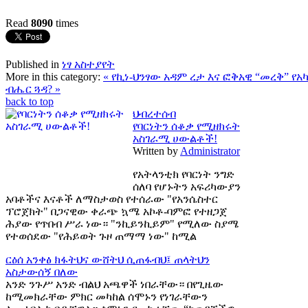
Read
8090
times
Published in
ነፃ አስተያየት
More in this category:
« የኪነ-ህንፃው አዳም ረታ እና ፎቅአዊ “መረቅ”
የአ
ብሔር ጓዳ? »
back to top
ህብረተሰብ
የባርነትን ሰቆቃ የሚዘክሩት
አስገራሚ ሀውልቶች!
Written by
Administrator
የአትላንቲክ የባርነት ንግድ
ሰለባ የሆኑትን አፍሪካውያን
አባቶችና እናቶች ለማስታወስ የተሰራው "የአንሴስተር
ፕሮጀክት" በጋናዊው ቀራጭ ኳሜ አኮቶ-ባምፎ የተዘጋጀ
ሕያው የጥበብ ሥራ ነው። "ንኪይንኪይም" የሚለው ስያሜ
የተወሰደው "የሕይወት ጉዞ ጠማማ ነው" ከሚል
ርዕሰ አንቀፅ
ክፋትህና ውሸትህ ሲጠፋብህ፤ ጠላትህን
አስታውሰኝ በለው
አንድ ንጉሥ አንድ ብልህ አጫዋች ነበራቸው። በየጊዜው
ከሚመክራቸው ምክር መካከል ሰሞኑን የነገራቸውን