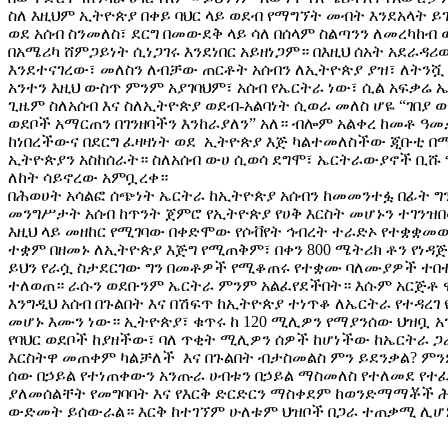
ስለ እዚህም ኢትዮጵያ በቀይ ባህር ላይ ወደብ የማግኘት መብት እንደአላት ይ
ወደ አሰብ ስንመለስ፣ ደርግ በመውደቅ ላይ ሳለ በሰላም ስልጣንን ለመረካከብ ወ
በአሜሪካ ሸምጋይነት ሲነጋገሩ እንደነበር አይዘነጋም። በእዚህ ሰአት አደራዳሪ
እንደተናገረው፣ መለስን ለብቻው ጠርቶት አሰብን ለኢትዮጵያ ያዝ፣ ለትንሿ
አንተን እዚህ ውስጥ ምንም አያገባህም፣ አሰብ የኤርትራ ነው፣ ሲል አፍቃሬ 
ጊዜም ስለአሰብ እና ስለኢትዮጵያ ወደብ-አልባነት ሲወራ መለስ ሆዬ “ገበያ 
ወደቦች አማርጠን በገንዘባችን እንከራያለን” አለ። ብሎም አልቀረ ከመቶ ዓመ
ከነበረችውና በደርግ ፈዛዛነት ወደ ኢትዮጵያ እጅ ካልተመለስችው ጂቡቲ በሚ
ኢትዮጵያን አስከሰራት። ስለአሰብ ውሀ ሲወሳ ደግሞ፣ ኤርትራውያኖች ቢሹ
ለከት ሳይኖረው አምቧረቀ።
በሕወሀት አሳልፎ ሰጭነት ኤርትራ ከኢትዮጵያ አሰብን ከመመንተፏ በፊት ግን
መንግሥታት አሰብ ከጥንት ጀምሮ የኢትዮጵያ የሀቅ እርስት መሆኑን ተገን
እዚህ ላይ መዘከር የሚገባው በቀድሞው የሶቭየት ኅብረት ተራድኦ የተቋቋመው
ተቋም በዘመኑ ለኢትዮጵያ እጅግ የሚጠቅም፣ በቀን 800 ሜትሪክ ቶን የነዳጅ
ይህን የራሷ ስታደርገው ግን በመቶዎች የሚቆጠሩ የተቋሙ ባለሙያዎች ተበ
ተለወጠ። ራሱን ወደቡንም ኤርትራ ምንም አልፈየደችበት። እሱም አርጅቶ ዋ
እንግዲህ አሰብ በጉልበት እና በሽፍጥ ከኢትዮጵያ ተነጥቆ ለኤርትራ የተዳረገ 
መሆኑ እሙን ነው። ኢትዮጵያ፣ ቁጥሩ ከ 120 ሚሊዎን የማያንሰው ህዝቧ አን
የባህር ወደቦች ከያዘችው፣ ባለ ጥቂት ሚሊዎን ሰዎች ከሆነችው ከኤርትራ 
እርስትዋ መጠቀም ካልቻለች እና በጉልበት ብታስመልስ ምን ይደንቃል? ምን
ሰው በኃይል የተነጠቀውን አንጡራ ሀብቱን በኃይል ማስመለስ የተለመደ የተፈጥ
ያለመሰልቸት የመግባባት እና የእርቅ ድርድርን ማስቀደም ከወንድማማቾች ሕ
ውድመት ይሰውራል። እርቅ ከተገኘም ሁለቱም ህዝቦች በጋራ ተጠቃሚ ሊሆ