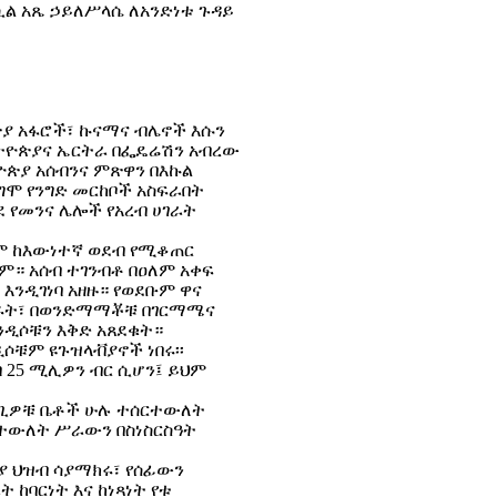
ሲል አጼ ኃይለሥላሴ ለአንድነቱ ጉዳይ
ጵያ አፋሮች፣ ኩናማና ብሌኖች እሱን
ኢትዮጵያና ኤርትራ በፌዴሬሽን አብረው
ዮጵያ አሰብንና ምጽዋን በእኩል
ደግሞ የንግድ መርከቦች አስፍራበት
ደ የመንና ሌሎች የአረብ ሀገራት
ከቶም ከእውነተኛ ወደብ የሚቆጠር
ም። አሰብ ተገንብቶ በዐለም አቀፍ
እንዲገነባ አዘዙ። የወደቡም ዋና
ነበሩት፣ በወንድማማቾቹ በገርማሜና
ሀንዲሶቹን እቅድ አጸደቁት።
ሶቹም ዩጉዝላቭያኖች ነበሩ፡፡
ብ 25 ሚሊዎን ብር ሲሆን፤ ይህም
ላጊዎቹ ቤቶች ሁሉ ተሰርተውለት
ፍተውለት ሥራውን በስነስርስዓት
ያ ህዝብ ሳያማክሩ፣ የሰፊውን
ከባርነት እና ከነጻነት የቱ