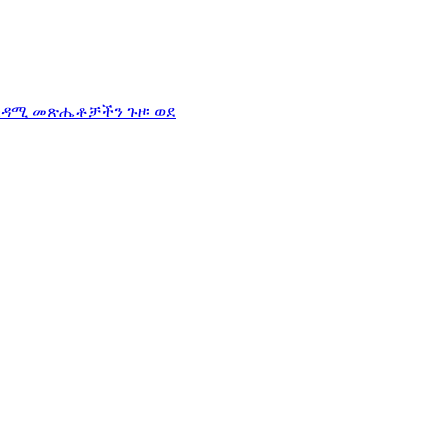
ካዳሚ መጽሔቶቻችን ጉዞ፡ ወደ