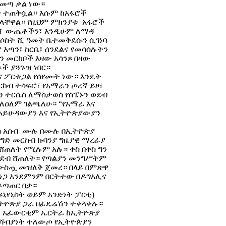
የመጣ ቃል ነው።
ታ ተጠቅሷል። እሱም ከአፋሮች
 ይላቸዋል። የዚህም ምክንያቱ አፋሮች
እርሻ ውጤቶችን፣ እንዲሁም ለማዳ
ሬ ሶስት ሺ ዓመት ቤተመቅደሱን ሲገነባ
 እጣን፣ ከርቤ፣ ሰንደልና የመሳሰሉትን
 መርከቦች እዛው አሳንጾ በዛው
ች ያጓጉዝ ነበር።
ና ፖርቱጋል የሰየሙት ነው። እንዴት
ርከብ ተሳፍሮ፣ የአማራን ጦረኛ ይዞ፣
ብን ተርሴስ ለማስታወስ የስፔኑን ወደብ
ሐፌ ለዐለም ገልጫለሁ። “የአማራ እና
የአይሁዳውያን እና የኢትዮጵያውያን
ረስ አሰብ ሙሉ በሙሉ በኢትዮጵያ
ንግድ መርከብ ኩባንያ ግዜያዊ ማረፊያ
ሸጠለት የሚሉም አሉ። ቀስ በቀስ ግን
ወደብ ሸጠለት። የጣልያን መንግሥትም
 ውስጧ መዝለቅ ጀመረ። በላይ በምጽዋ
ባ ነጋ እንደምንም በርትተው በዶግአሊና
ቆጣጠር በቃ።
ኒየኒስት ወይም አንድነት ፓርቲ)
ትዮጽያ ጋራ በፊዴሬሽን ተቀላቀሉ።
አቶ አፈውርቂም ኤርትራ ከኢትዮጽያ
ደ ሻብያነት ተለውጦ የኢትዮጵያን