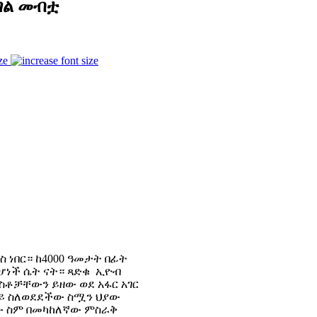
ገል መብቷ
ze
 ነበር። ከ4000 ዓመታት በፊት
የሆነች ሴት ናት። ጻድቁ ኢዮብ
ስቶቻቸውን ይዘው ወደ አፋር አገር
ስታይ ስለወደደችው ስሟን ህያው
ለው ስም በመካከለኛው ምስራቅ