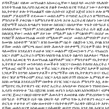
ይሻላችኋል፣ ብለው መገንጠልን አስመረጧቸው። እዚህ ላይ መረሳት የሌለበት 
እንድትገነጠል ከኢሳያስ አፈወርቂ ይልቅ የመለስ ዜናዊ ጥድፊያ ነው። ለተባ
ከኢትዮጵያ ቶሎ ትገንጠልልኝ ብሎ ሲከትብ፣ አጀብ! አጀብ! አገሩን ቶሎ ለ
የዐለም ፖለቲከኞች ተደመሙ። መለስ ለምን ተጣድፎ ኤርትራን ለማስገንጠል
ምክንያቶች ያቀርባሉ። ከምክንያቶቹ አንዱ እናቱ ኤርትራዊ ስለሆኑ ነው፣ይላ
ደጃዝማች አስረስ ለጣልያን ገብተው ስለነበር፣ በአባታቸው ጥፋት በትግራይ ህ
ስላላዩአቸውና ሚስትም አንድርልህም ስለአሉዋቸው ከኤርትራ ሴት ልጅ ፈል
ስለበደሏቸው፣ መለስ ቂም ይዞ ነው የሚሉም አሉ። ምናልባትም፣ በሩስያ መ
የብሄሮች እስከመገንጠል መብት በሚለውም መርሆ መለስ አምኖበትም ይሆናል።
ከመባሉ አስቀድሞ “ለገስ”፣ ለገሰ ከመባሉም በፊት በልጅነቱ ነጋሲ ይባል እ
ይኸው መለስ በምርጫ ዘጠና ሰባት ሕወሓት በተቃዋሚ ፓርቲዎች በእነ ቅን
ላለመሸነፍ እንደፈለገ ተጠይቆ ነበር። መልሱም የጀመርነውን ሥራ ሳንጨርስ 
ነበር። ይህም ኤርትራን በሚገባ ሳላስገነጥል እንዴት ስልጣን እለቃለሁ፣ ማለቱ
ኢሳያስ አፈወርቂ ግን ለመገንጠል አልቸኮለም ነበር። ምክንያቱም የኢትዮጵ
ኢትዮጵያ ውስጥ መንቀሳቀስ ተመችቶት ነበርና። በመለስ ትእዛዝ ለኤርትራ 
የሚቆጠር ብሮች አንድ ጊዜ ተችራ ነበር። ያለቀረጥ የችርቻሮ እቃዎች አስገብ
ነጋዴዎችን ከንግድ አስወጥታለች። ይግረማችሁ ብላ የኢትዮጵያን ቡና፣ የኤር
የቡና ገበያ ለማቅረብም ደፍራ ነበር። አዲስ አበባ ይገኝ በነበረው ኤምባሲዋ
እስከ መግደል እንደደረሰችም በወቅቱ ይነገር ነበር። በራሱ ምክንያት እሷ ቶሎ
በሚስጥር የኢትዮጵያን ብር ቀይሮ ኤርትራ አካብታው የነበረውን ገንዘብ በሙ
ኢሳያስ ተበሳጭቶ “እኔ በጀርባዬ አዝዬ ወያኔን አዲስ አበባ አስገብቼአት፣ ብቻ
መናገር ጀመረ። በዚህ ብስጭቱም ሕወሓትን ለመበቀል ብሎ ምድረበዳውን ባድ
በትግራይ ትምህርት ቤት ባሉ ህጻናት ላይ ቦምብ ጥሎ ኢትዮጵያን ወረረ። 
ድርጊቱ ተቆጥቶ ሆ! ብሎ ዘመተበት። የአትዮጵያም ሰራዊት በሸናፊነት እየተ
ይኸው መለስ ዜናዊ አስቆመው። በሕወህት ውስጥ የነበሩ እንደ ስዬ አብርሀ አ