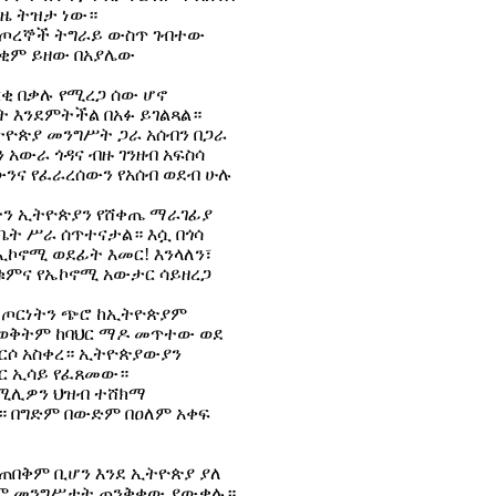
ዜ ትዝታ ነው።
ስ ጦረኞች ትግራይ ውስጥ ገብተው
ቂም ይዘው በአያሌው
ርቂ በቃሉ የሚረጋ ሰው ሆኖ
ት እንደምትችል በአፉ ይገልጻል።
ኢትዮጵያ መንግሥት ጋራ አሰብን በጋራ
አውራ ጎዳና ብዙ ገንዘብ አፍስሳ
ንና የፈራረሰውን የአሰብ ወደብ ሁሉ
ላትን ኢትዮጵያን የሸቀጤ ማራገፊያ
ቤት ሥራ ሰጥተናታል። እሷ በጎሳ
ኢኮኖሚ ወደፊት እመር! እንላለን፣
ቋቁምና የኤኮኖሚ አውታር ሳይዘረጋ
ቂ ጦርነትን ጭሮ ከኢትዮጵያም
 ወቅትም ከባህር ማዶ መጥተው ወደ
ወርሶ አስቀረ። ኢትዮጵያውያን
በር ኢሳይ የፈጸመው።
 ሚሊዎን ህዝብ ተሸክማ
ው። በግድም በውድም በዐለም አቀፍ
መጠበቅም ቢሆን እንደ ኢትዮጵያ ያለ
ሮፓም መንግሥታት ጠንቅቀው ያውቃሉ።