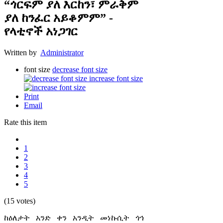
“ጎርፍም ያለ እርከን፣ ምራቅም
ያለ ከንፈር አይቆምም” -
የላቲኖች አነጋገር
Written by
Administrator
font size
decrease font size
increase font size
Print
Email
Rate this item
1
2
3
4
5
(15 votes)
ከዕለታት አንድ ቀን አንዲት መነኩሲት ጎኅ