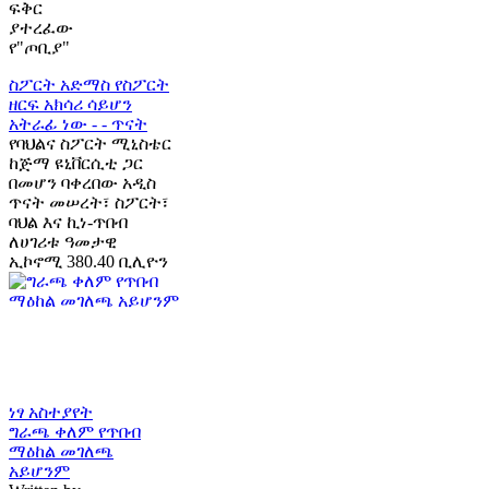
ፍቅር
ያተረፈው
የ"ጦቢያ"
ስፖርት አድማስ
የስፖርት
ዘርፍ አክሳሪ ሳይሆን
አትራፊ ነው - - ጥናት
የባህልና ስፖርት ሚኒስቴር
ከጅማ ዩኒቨርሲቲ ጋር
በመሆን ባቀረበው አዲስ
ጥናት መሠረት፣ ስፖርት፣
ባህል እና ኪነ-ጥበብ
ለሀገሪቱ ዓመታዊ
ኢኮኖሚ 380.40 ቢሊዮን
ነፃ አስተያየት
ግራጫ ቀለም የጥበብ
ማዕከል መገለጫ
አይሆንም