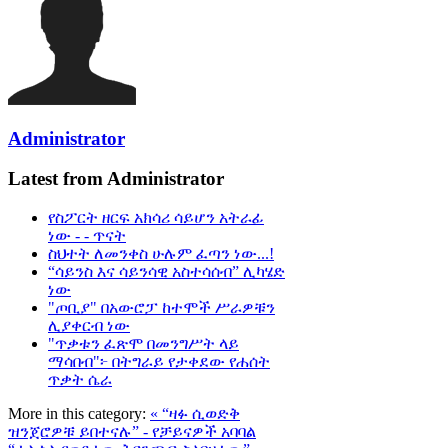
Administrator
Latest from Administrator
የስፖርት ዘርፍ አክሳሪ ሳይሆን አትራፊ
ነው - - ጥናት
ስህተት ለመንቀስ ሁሉም ፈጣን ነው...!
“ሳይንስ እና ሳይንሳዊ አስተሳሰብ” ሊካሄድ
ነው
"ጦቢያ" በአውሮፓ ከተሞች ሥራዎቹን
ሊያቀርብ ነው
"ጥቃቱን ፈጽሞ በመንግሥት ላይ
ማሳበብ"፦ በትግራይ የታቀደው የሐሰት
ጥቃት ሴራ
More in this category:
« “ዛፉ ሲወድቅ
ዝንጀሮዎቹ ይበተናሉ” - የቻይናዎች አባባል