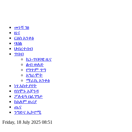
መነሻ ገፅ
ዜና
ርዕስ አንቀፅ
ባህል
ህብረተሰብ
ጥበብ
ኪነ-ጥበባዊ ዜና
ልብ ወለድ
የግጥም ጥግ
አግራሞት
ማራኪ አንቀፅ
ነፃ አስተያየት
የሰሞኑ አጀንዳ
ፖለቲካ በፈገግታ
ከአለም ዙሪያ
ጤና
ንግድና ኢኮኖሚ
Friday, 18 July 2025 08:51