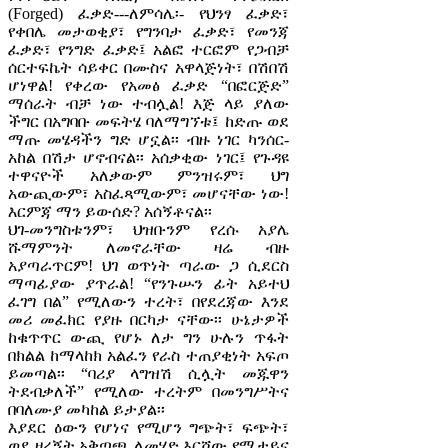
(Forged) ፈቃድ---ለምሳሌ፡- የህንፃ ፈቃድ፣
የቀበሌ መታወቂያ፣ የግንባታ ፈቃድ፣ የመንጃ
ፈቃድ፣ የንግድ ፈቃድ፤ አልፎ ተርፎም የጋብቻ
ሰርተፍኬት ሳይቀር በሙስና አዋላጅነት፣ በሽበሽ
ሆነዋል! የቀረው የአመፅ ፈቃድ “በፎርጅድ”
ማሰራት ብቻ ነው ተብሏል! እጅ ላይ ያለው
ችግር በአግባቡ መፍትሄ ባለማግኘቱ፤ ከድጡ ወደ
ማጡ መሄዳችን ግድ ሆኗል፡፡ ብዙ ነገር ካንሰር-
አከል በሽታ ሆኖብናል፡፡ አሰቃቂው ነገር፤ የጉዳዩ
ተዋናዮች አለቃውም ምንዝሩም፣ ህግ
አውጪውም፣ አስፈጻሚውም፣ መሆናቸው ነው!
እርምጃ ማን ይውሰድ? አሰኝቶናል፡፡
ህገ-መንግስቱንም፣ ህዝቡንም የረሱ አያሌ
ሹማምንት ለመኖራቸው ዛሬ ብዙ
አያጣራጥርም! ህገ ወጥነት ጣራው ጋ ሲደርስ
ማጣፊያው ያጥራል! “የንጉሡን ፊት አይተህ
ፈገግ በል” የሚለውን ተረት፣ በየደረጃው እንደ
መሪ መፈክር የያዙ በርካታ ናቸው፡፡ ሁኔታዎች
ከቁጥጥር ውጪ የሆኑ ለታ ግን ሁሉን ጥፋት
በክልል ከማላከክ አልፈን የራስ ተጠያቂነት አፍጦ
ይመጣል፡፡ “ባሪያ ላግዝሽ ሲሏት መጁዋን
ትደብቃለች” የሚለው ተረትም በመንግሥትና
በባለሙያ መካከል ይታያል፡፡
እያደር ዕውን የሆነና የሚሆን ግጭት፣ ፍጭት፣
ወደ ዘረኝት አቅጣጫ ለመሄድ እርሾው የሚታይና