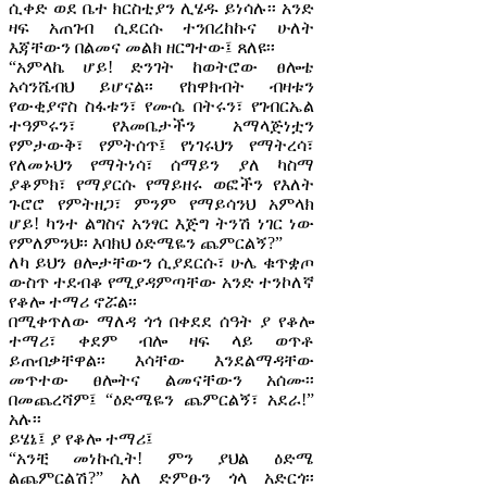
ሲቀድ ወደ ቤተ ክርስቲያን ሊሄዱ ይነሳሉ፡፡ አንድ
ዛፍ አጠገብ ሲደርሱ ተንበረከኩና ሁለት
እጃቸውን በልመና መልክ ዘርግተው፤ ጸለዩ፡፡
“አምላኬ ሆይ! ድንገት ከወትሮው ፀሎቴ
አሳንሼብህ ይሆናል፡፡ የከዋክብት ብዛቱን
የውቂያኖስ ስፋቱን፣ የሙሴ በትሩን፣ የገብርኤል
ተዓምሩን፣ የእመቤታችን አማላጅነቷን
የምታውቅ፣ የምትሰጥ፤ የነገሩህን የማትረሳ፣
የለመኑህን የማትነሳ፣ ሰማይን ያለ ካስማ
ያቆምክ፣ የማያርሱ የማይዘሩ ወፎችን የእለት
ጉሮሮ የምትዘጋ፣ ምንም የማይሳንህ አምላክ
ሆይ! ካንተ ልግስና አንፃር እጅግ ትንሽ ነገር ነው
የምለምንህ፡፡ እባክህ ዕድሜዬን ጨምርልኝ?”
ለካ ይህን ፀሎታቸውን ሲያደርሱ፣ ሁሌ ቁጥቋጦ
ውስጥ ተደብቆ የሚያዳምጣቸው አንድ ተንኮለኛ
የቆሎ ተማሪ ኖሯል፡፡
በሚቀጥለው ማለዳ ጎኅ በቀደደ ሰዓት ያ የቆሎ
ተማሪ፣ ቀደም ብሎ ዛፍ ላይ ወጥቶ
ይጠብቃቸዋል፡፡ እሳቸው እንደልማዳቸው
መጥተው ፀሎትና ልመናቸውን አሰሙ፡፡
በመጨረሻም፤ “ዕድሜዬን ጨምርልኝ፣ አደራ!”
አሉ፡፡
ይሄኔ፤ ያ የቆሎ ተማሪ፤
“አንቺ መነኩሲት! ምን ያህል ዕድሜ
ልጨምርልሽ?” አለ ድምፁን ጎላ አድርጎ፡፡