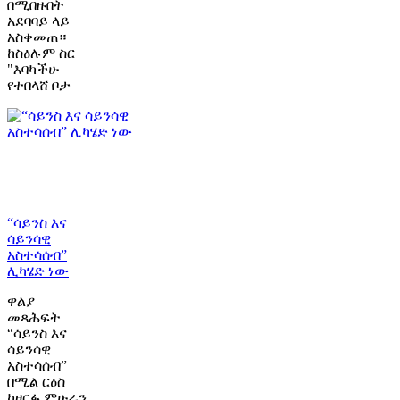
በሚበዙበት
አደባባይ ላይ
አስቀመጠ።
ከስዕሉም ስር
"እባካችሁ
የተበላሸ ቦታ
“ሳይንስ እና
ሳይንሳዊ
አስተሳሰብ”
ሊካሄድ ነው
ዋልያ
መጻሕፍት
“ሳይንስ እና
ሳይንሳዊ
አስተሳሰብ”
በሚል ርዕስ
ከዘርፉ ምሁራን