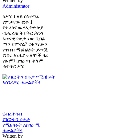
Written by
Administrator
ከሥር ከላይ በስተግራ
የምታየው ፎቶ 1
የታሪካዊዉ የኢትዮጵያ
ብሔራዊ ትያትር ሕንፃ
አሁናዊ ገጽታ ነው ቢባል
ማን ያምናል? የሕንፃውን
የጥበብ ማዕከልነት ያውጁ
የነበሩ እነዚያ ቀለሞች ዛሬ
የሉም፤ በግራጫ ቀለም
ቁጥጥር ሥር
ህብረተሰብ
የባርነትን ሰቆቃ
የሚዘክሩት አስገራሚ
ሀውልቶች!
Written by