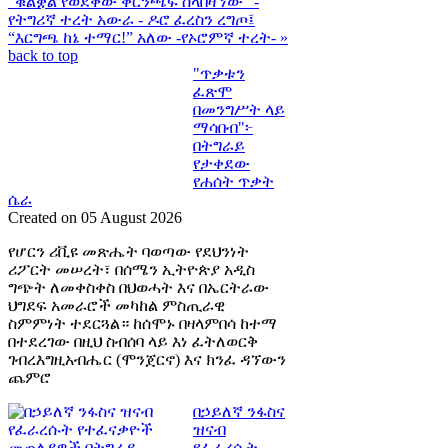
“ቁልቋል የወደቀው ቅርንጫፍ ስላበዛ ነው” -
የትግሪኛ ተረት
አውራ - ዶሮ ፈረስን ረግጦ፤
“እርግጫ ከኔ ተማር!” አለው -የኦሮምኛ ተረት- »
back to top
"ጥቃቱን
ፈጽሞ
በመንግሥት ላይ
ማሳበብ"፦
በትግራይ
የታቀደው
የሐሰት ጥቃት
ሴራ
Created on 05 August 2026
የሆርን ሪቪዩ መጽሔት ባወጣው የደህንነት
ሪፖርት መሠረት፣ በሰሜን ኢትዮጵያ አዲስ
ግጭት ለመቀስቀስ በህወሓት እና በኤርትራው
ህግደፍ አመራሮች መካከል ምስጢራዊ
ስምምነት ተደርጓል። ከሰሞኑ በዛላምበሳ ከተማ
በተደረገው በዚህ ስብሰባ ላይ እነ ፈትለወርቅ
ገብረእግዚአብሔር (ሞንጀርኖ) እና ክንፈ ዳኘውን
ጨምሮ
በኃይለኛ ንፋስና
ዝናብ
የፈራረሱት