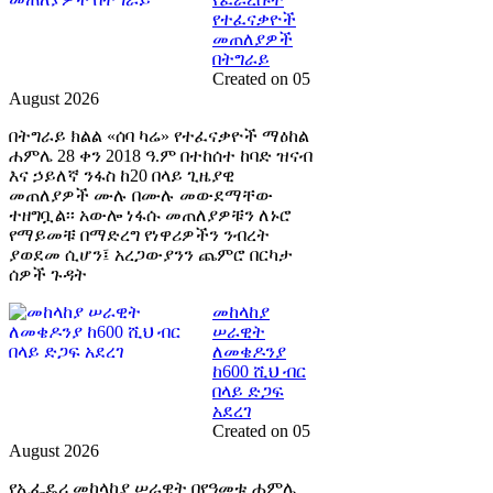
የተፈናቃዮች
መጠለያዎች
በትግራይ
Created on 05
August 2026
በትግራይ ክልል «ሰባ ካሬ» የተፈናቃዮች ማዕከል
ሐምሌ 28 ቀን 2018 ዓ.ም በተከሰተ ከባድ ዝናብ
እና ኃይለኛ ንፋስ ከ20 በላይ ጊዜያዊ
መጠለያዎች ሙሉ በሙሉ መውደማቸው
ተዘግቧል፡፡ አውሎ ነፋሱ መጠለያዎቹን ለኑሮ
የማይመቹ በማድረግ የነዋሪዎችን ንብረት
ያወደመ ሲሆን፤ አረጋውያንን ጨምሮ በርካታ
ሰዎች ጉዳት
መከላከያ
ሠራዊት
ለመቄዶንያ
ከ600 ሺህ ብር
በላይ ድጋፍ
አደረገ
Created on 05
August 2026
የኢፌዴሪ መከላከያ ሠራዊት በየዓመቱ ሐምሌ