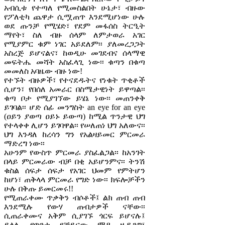
አብሲቱ የተጣለ የሚመስልበት ሁኔታ፣ ብዙው
የፖለቲካ ጨዋታ ሲሟጠጥ እንደሚሆነው ሁሉ
ወደ ጡንቻ የሚሄድ፣ የደም መፋሰስ ትርዒት
ማየት፣ ስለ ብዙ ሰላም ለምታወራ አገር
የሚያምር ቁም ነገር አይደለም፡፡ ያለመረጋጋት
አስረጅ ይሆናልና፣ ከወዲሁ መገደብና ሰላማዊ
መፍትሔ መሻት አስፈላጊ ነው፡፡ ቁጣን በቁጣ
መመለስ አባዜው ብዙ ነው!
የተኙት ብዙዎች፣ የተናደዱትና የነቁት ጥቂቶች
ሲሆን፣ የበሰለ አመራር በስሜታዊነት ይዋጣል፡፡
ቁጣ ቦታ የሚያገኘው ይሄኔ ነው፡፡ መጠንቀቅ
ይገባል፡፡ ሆድ ሰፊ መንግስት an eye for an eye
(ዐይን ያወጣ ዐይኑ ይውጣ) ከሚል ጥንታዊ ህግ
የተላቀቀ ሊሆን ይገባዋል፡፡ የሠለጠነ ህግ አለውና፡፡
ህግ እንዳለ ከረሳን ግን የአልዛይመር ምርመራ
ማድረግ ነው፡፡
አሁንም የውስጥ ምርመራ ያስፈልጋል፡፡ ከአንገት
በላይ ምርመራው ብቻ በቂ አይሆንምና፡፡ ትንሽ
ቁስል ሰፍታ ሰፍታ የአገር ህመም የምትሆን
ከሆነ፣ ጠቅላላ ምርመራ የግድ ነው፡፡ ክፍሎቻችን
ሁሉ በቅጡ ይመርመሩ!!
የሚጠራቀሙ ጥቃቅን ብሶቶች፤ ልክ ጠብ ጠብ
እንደሚሉ የውሃ ጠብታዎች ናቸው፡፡
ሲጠራቀሙና አቅም ሲያገኙ ጎርፍ ይሆናሉ፤
ይላሉ የጥንቱ የቻይናው ማዖ ዜዱንግ፣