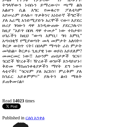
ትግላቸውን ነብሱን ይማረውና፡፡ ጫማ ልክ
አልሆን ሲል እግር የመቁረጥ ፖለቲካም
አይሠራም ይላሉ፡፡ ጥቃቅንና አነስተኛ ችግሮች፣
ያለ አራሚ አንድሚያድጉ አረሞች ናው፡፡ እያደር
ዙሪያ ገባውን ዳዋ እንዲውጠው ያደርጋሉና፡፡
ከዚያ “አይጥ በበላ ዳዋ ተመታ” ነው ተከታዩ፡፡
ሀገራችን ከዚህ “ውጣ እምቢ፣ ግባ እምቢ”
አጣብቂኝ የሚያወጣት መላ መምታት አለባት፡፡
ቅርቃ ውስጥ ናት፤ በሰላም ማጣት ራስ ምታት
መካከል፡፡ ቅርቃሩ ጊዜያዊ ነው ወይስ አይደለም?
መመርመር ነው!! አሁንም ጠብታዎች ጎርፍ፣
ጎርፎች ዥረቶች፣ ዥረቶች ወንዞች እንዳይሆኑ፣
ቅድመ ማስጠንቀቂያዎችን ማየት ደግ ነው፡፡
ላቲኖች፤ “ጎርፍም ያለ እርከን፣ ምራቅም ያለ
ከንፈር አይቆምም፡፡” ያሉትን ልብ ማለት
ይጠቅመናል፡፡
Read
14023
times
Published in
ርዕሰ አንቀፅ