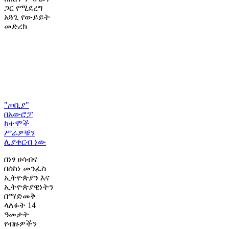
ጋር የሚደረግ
አጓጊ የውይይት
መድረክ
"ጦቢያ"
በአውሮፓ
ከተሞች
ሥራዎቹን
ሊያቀርብ ነው
በነፃ ሀሳብና
በሰከነ መንፈስ
ኢትዮጵያን እና
ኢትዮጵያዊነትን
በማድመቅ
ላለፉት 14
ዓመታት
የብዙዎችን