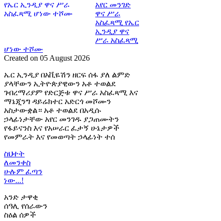
አየር መንገድ
ዋና ሥራ
አስፈጻሚ የኤር
ኢንዲያ ዋና
ሥራ አስፈጻሚ
ሆነው ተሾሙ
Created on 05 August 2026
ኤር ኢንዲያ በአቪዬሽን ዘርፍ ሰፋ ያለ ልምድ
ያላቸውን ኢትዮጵያዊውን አቶ ተወልደ
ገብረማሪያም የድርጅቱ ዋና ሥራ አስፈጻሚ እና
ማኔጂንግ ዳይሬክተር አድርጎ መሾሙን
አስታውቋል። አቶ ተወልደ በአዲሱ
ኃላፊነታቸው አየር መንገዱ ያጋጠሙትን
የፋይናንስ እና የአሠራር ፈታኝ ሁኔታዎች
የመምራት እና የመወጣት ኃላፊነት ተሰ
ስህተት
ለመንቀስ
ሁሉም ፈጣን
ነው...!
አንድ ታዋቂ
ሰዓሊ የሰራውን
ስዕል ሰዎች