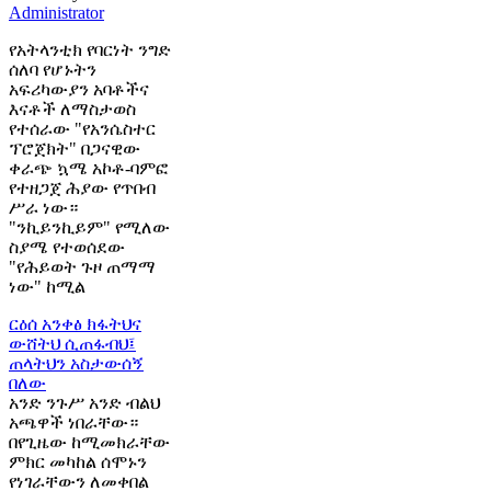
Administrator
የአትላንቲክ የባርነት ንግድ
ሰለባ የሆኑትን
አፍሪካውያን አባቶችና
እናቶች ለማስታወስ
የተሰራው "የአንሴስተር
ፕሮጀክት" በጋናዊው
ቀራጭ ኳሜ አኮቶ-ባምፎ
የተዘጋጀ ሕያው የጥበብ
ሥራ ነው።
"ንኪይንኪይም" የሚለው
ስያሜ የተወሰደው
"የሕይወት ጉዞ ጠማማ
ነው" ከሚል
ርዕሰ አንቀፅ
ክፋትህና
ውሸትህ ሲጠፋብህ፤
ጠላትህን አስታውሰኝ
በለው
አንድ ንጉሥ አንድ ብልህ
አጫዋች ነበራቸው።
በየጊዜው ከሚመክራቸው
ምክር መካከል ሰሞኑን
የነገራቸውን ለመቀበል