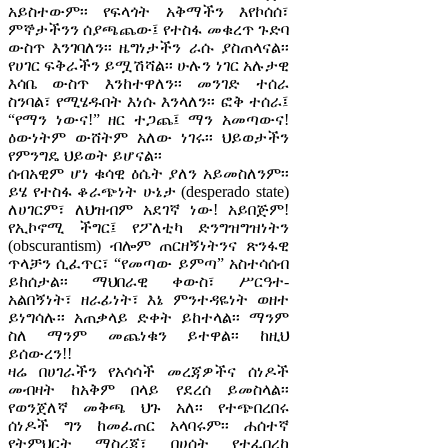
አይስተውም፡፡ የፍላጎት አቅማችን እየኮሰሰ፣
ምኞታችንን ሰያጫጨው፤ የተስፋ መቁረጥ ጉድባ
ውስጥ እንገባለን፡፡ ዜግነታችን ራሱ ያስጠላናል፡፡
የሀገር ፍቅራችን ይሟሽሻል፡፡ ሁሉን ነገር አሉታዊ
እሳቤ ውስጥ እንከተዋለን፡፡ መንገድ ተሰራ
ስንባል፣ የሚሄዱበት እነሱ እንላለን፡፡ ፎቅ ተሰራ፤
“የማን ነውና!” ዘር ተጋጨ፤ ማን አመጣውና!
ዕውነትም ውሸትም አለው ነገሩ፡፡ ህይወታችን
የምንግዴ ህይወት ይሆናል፡፡
ሰብአዊም ሆነ ቁሳዊ ዕሴት ያለን አይመስለንም፡፡
ይሄ የተስፋ ቆራጭነት ሁኔታ (desperado state)
ለሀገርም፣ ለህዝብም አደገኛ ነው! አይበጅም!
የኢኮኖሚ ችግር፤ የፖለቲካ ድንግዝግዝነትን
(obscurantism) ብሎም ጠርዘኝነትንና ጽንፋዊ
ጥላቻን ሲፈጥር፣ “የመጣው ይምጣ” አስተሳሰብ
ይከሰታል፡፡ ማህበራዊ ቀውስ፣ ሥርዓተ-
አልበኝነት፣ ዘራፊነት፣ እኔ ምንተዳዬነት ወዘተ
ይነግሳሉ፡፡ አጠቃላይ ድቀት ይከተላል፡፡ ማንም
ስለ ማንም መጨነቁን ይተዋል፡፡ ከዚህ
ይሰውረን!!
ዛሬ በሀገራችን የአሳሳች መረጃዎችና ሰነዶች
መብዛት ከአቅም በላይ የደረሰ ይመስላል፡፡
የወንጀለኛ መቅጫ ህጉ አለ፡፡ የተጭበረበሩ
ሰነዶች ግን ከመፈጠር አላባሩም፡፡ ሐሰተኛ
የትምህርት ማስረጃ፣ በሀሰት የተፈበረከ