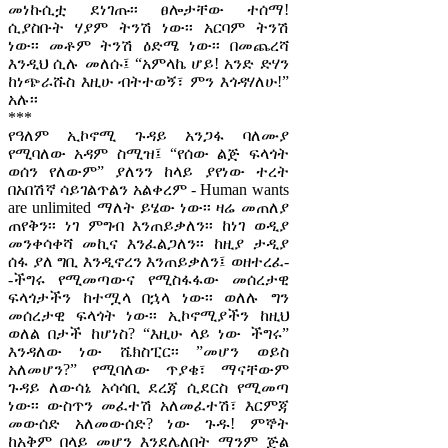
መነኩሲቷ ደነገጡ፡፡ ፀሎታቸው ተሰማ!
ሲያስቡት ሃያም ትንሽ ነው፡፡ አርባም ትንሽ
ነው፡፡ መቶም ትንሽ ዕድሜ ነው፡፡ በመጨረሻ
እንዲህ ሲሉ መለሱ፤ “አምላኬ ሆይ! አንድ ድሃን
ከነጭራሹስ እዚሁ ብትተወኝ፣ ምን እጎዳሃለሁ!”
አሉ፡፡
***
የዓለም ኢኮኖሚ ጉዳይ አንጋፋ ባለሙያ
የሚባለው አዳም ስሚዝ፤ “የሰው ልጅ ፍላጎት
ወሰን የለውም” ያለንን ከላይ ያየነው ተረት
በአበሽኛ ሳይገልጥልን አልቀረም - Human wants
are unlimited ማለት ይሄው ነው፡፡ ዛሬ መጠለያ
ጠየቅን፡፡ ነገ ምግብ እንጠይቃለን፡፡ ከነገ ወዲያ
መንቀሳቀሻ መኪና እንፈልጋለን፡፡ ከዚያ ታዲያ
ሰፋ ያለ ግቢ እንዲኖረን እንጠይቃለን፤ ወዘተረፈ-
-ችግሩ የሚመጣውና የሚስፋፋው መሰረታዊ
ፍላጎታችን ከተሟላ በኋላ ነው፡፡ ወለሉ ግን
መሰረታዊ ፍላጎት ነው፡፡ ኢኮኖሚያችን ከዚህ
ወለል በታች ከሆነስ? “እዚሁ ላይ ነው ችግሩ”
እንዳለው ነው ሼክስፒር፡፡ ”መሆን ወይስ
አለመሆን?” የሚባለው ጥያቄ፣ ማናቸውም
ጉዳይ ለውሳኔ አሳሳቢ ደረጃ ሲደርስ የሚመጣ
ነው፡፡ ውስጥን መፈተሽ አለመፈተሽ፣ እርምጃ
መውሰድ አለመውሰድ? ነው ጉዱ! ምኞት
ከአቅም በላይ መሆን እንደሌለበት ማንም ጅል