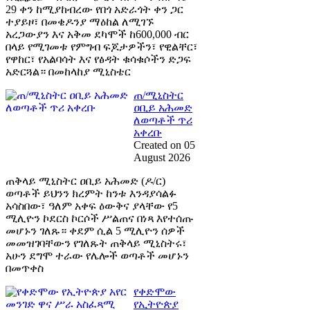
29 ቀን ከሚያከብረው የበጎ አድራጎት ቀን ጋር
ተያይዞ፣ በመቄዶንያ ማዕከል ለሚገኙ
አረጋውያን እና አቅመ ደካሞች ከ600,000 ብር
በላይ የሚገመቱ የምግብ ፍጆታዎችን፣ የዊልቸር፣
የዋከር፣ የአልባሳት እና የፅዳት ቁሳቁሶችን ድጋፍ
አድርጓል። በመከላከያ ሚኒስቴር
ጠ/ሚኒስትር
ዐቢይ አሕመድ
ለወጣቶች ጥሪ
አቀረቡ
Created on 05
August 2026
ጠቅላይ ሚኒስትር ዐቢይ አሕመድ (ዶ/ር)
ወጣቶች ይህንን ክረምት ከንቱ እንዳያሳልፉ
አሳስበው፣ ዓለም አቀፍ ዕውቅና ያላቸው የ5
ሚሊዮን ኮደርስ ኮርሶች ሥልጠና በነጻ እየተሰጡ
መሆኑን ገለጹ። ቀደም ሲል 5 ሚሊዮን ሰዎች
መመዝገባቸውን የገለጹት ጠቅላይ ሚኒስትሩ፣
አሁን ደግሞ ተራው የሌሎች ወጣቶች መሆኑን
በመጥቀስ
የቀድሞው
የኢትዮጵያ