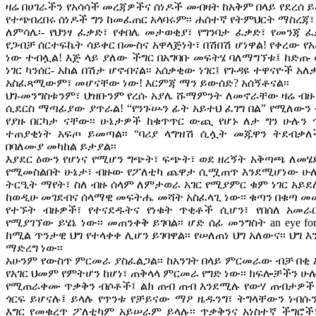
ዛሬ በሀገራችን የአሳሳች መረጃዎችና ሰነዶች መብዛት ከአቅም በላይ የደረሰ ይ
የተጭበረበሩ ሰነዶች ግን ከመፈጠር አላባሩም፡፡ ሐሰተኛ የትምህርት ማስረጃ፣ በሀ
ለምሳሌ፡- የህንፃ ፈቃድ፣ የቀበሌ መታወቂያ፣ የግንባታ ፈቃድ፣ የመንጃ 
የጋብቻ ሰርተፍኬት ሳይቀር በሙስና አዋላጅነት፣ በሽበሽ ሆነዋል! የቀረው 
ነው ተብሏል! እጅ ላይ ያለው ችግር በአግባቡ መፍትሄ ባለማግኘቱ፤ ከድጡ 
ነገር ካንሰር- አከል በሽታ ሆኖብናል፡፡ አሰቃቂው ነገር፤ የጉዳዩ ተዋናዮ
አስፈጻሚውም፣ መሆናቸው ነው! እርምጃ ማን ይውሰድ? አሰኝቶናል፡፡
ህገ-መንግስቱንም፣ ህዝቡንም የረሱ አያሌ ሹማምንት ለመኖራቸው ዛሬ ብዙ
ሲደርስ ማጣፊያው ያጥራል! “የንጉሡን ፊት አይተህ ፈገግ በል” የሚለውን 
የያዙ በርካታ ናቸው፡፡ ሁኔታዎች ከቁጥጥር ውጪ የሆኑ ለታ ግን ሁሉን 
ተጠያቂነት አፍጦ ይመጣል፡፡ “ባሪያ ላግዝሽ ሲሏት መጁዋን ትደብቃ
በባለሙያ መካከል ይታያል፡፡
እያደር ዕውን የሆነና የሚሆን ግጭት፣ ፍጭት፣ ወደ ዘረኝት አቅጣጫ ለመ
የሚመስልበት ሁኔታ፣ ብዙው የፖለቲካ ጨዋታ ሲሟጠጥ እንደሚሆነው ሁሉ
ትርዒት ማየት፣ ስለ ብዙ ሰላም ለምታወራ አገር የሚያምር ቁም ነገር አይደ
ከወዲሁ መገደብና ሰላማዊ መፍትሔ መሻት አስፈላጊ ነው፡፡ ቁጣን በቁጣ መ
የተኙት ብዙዎች፣ የተናደዱትና የነቁት ጥቂቶች ሲሆን፣ የበሰለ አመራ
የሚያገኘው ይሄኔ ነው፡፡ መጠንቀቅ ይገባል፡፡ ሆድ ሰፊ መንግስት an eye fo
ከሚል ጥንታዊ ህግ የተላቀቀ ሊሆን ይገባዋል፡፡ የሠለጠነ ህግ አለውና፡፡ ህግ 
ማድረግ ነው፡፡
አሁንም የውስጥ ምርመራ ያስፈልጋል፡፡ ከአንገት በላይ ምርመራው ብቻ በቂ 
የአገር ህመም የምትሆን ከሆነ፣ ጠቅላላ ምርመራ የግድ ነው፡፡ ክፍሎቻችን ሁ
የሚጠራቀሙ ጥቃቅን ብሶቶች፤ ልክ ጠብ ጠብ እንደሚሉ የውሃ ጠብታዎች
ጎርፍ ይሆናሉ፤ ይላሉ የጥንቱ የቻይናው ማዖ ዜዱንግ፣ ትግላቸውን ነብሱ
እግር የመቁረጥ ፖለቲካም አይሠራም ይላሉ፡፡ ጥቃቅንና አነስተኛ ችግሮ