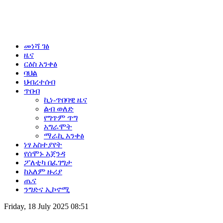
መነሻ ገፅ
ዜና
ርዕስ አንቀፅ
ባህል
ህብረተሰብ
ጥበብ
ኪነ-ጥበባዊ ዜና
ልብ ወለድ
የግጥም ጥግ
አግራሞት
ማራኪ አንቀፅ
ነፃ አስተያየት
የሰሞኑ አጀንዳ
ፖለቲካ በፈገግታ
ከአለም ዙሪያ
ጤና
ንግድና ኢኮኖሚ
Friday, 18 July 2025 08:51