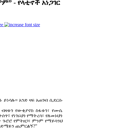
ም” - የላቲኖች አነጋገር
ze
 ይነሳሉ፡፡ አንድ ዛፍ አጠገብ ሲደርሱ
ት ብዛቱን የውቂያኖስ ስፋቱን፣ የሙሴ
ሰጥ፤ የነገሩህን የማትረሳ፣ የለመኑህን
ት ጉሮሮ የምትዘጋ፣ ምንም የማይሳንህ
ህ ዕድሜዬን ጨምርልኝ?”