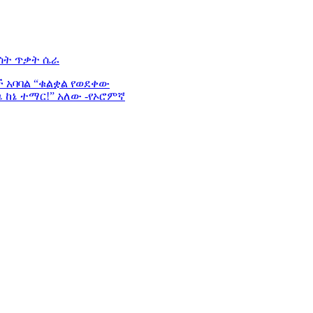
ሰት ጥቃት ሴራ
ች አባባል “ቁልቋል የወደቀው
ጫ ከኔ ተማር!” አለው -የኦሮምኛ