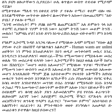
ለካ ይህን ፀሎታቸውን ሲያደርሱ፣ ሁሌ ቁጥቋጦ ውስጥ ተደብቆ የሚያዳ
ኖሯል፡፡
በሚቀጥለው ማለዳ ጎኅ በቀደደ ሰዓት ያ የቆሎ ተማሪ፣ ቀደም ብሎ ዛፍ
እንደልማዳቸው መጥተው ፀሎትና ልመናቸውን አሰሙ፡፡ በመጨረሻም፤ “ዕድሜ
ይሄኔ፤ ያ የቆሎ ተማሪ፤
“አንቺ መነኩሲት! ምን ያህል ዕድሜ ልጨምርልሽ?” አለ ድምፁን ጎላ አድ
ተሰማ! ሲያስቡት ሃያም ትንሽ ነው፡፡ አርባም ትንሽ ነው፡፡ መቶም ትንሽ
መለሱ፤ “አምላኬ ሆይ! አንድ ድሃን ከነጭራሹስ እዚሁ ብትተወኝ፣ ምን እጎዳሃለ
***
የዓለም ኢኮኖሚ ጉዳይ አንጋፋ ባለሙያ የሚባለው አዳም ስሚዝ፤ “የሰው ልጅ
ያየነው ተረት በአበሽኛ ሳይገልጥልን አልቀረም - Human wants are unli
ጠየቅን፡፡ ነገ ምግብ እንጠይቃለን፡፡ ከነገ ወዲያ መንቀሳቀሻ መኪና እንፈ
እንዲኖረን እንጠይቃለን፤ ወዘተረፈ--ችግሩ የሚመጣውና የሚስፋፋው መሰረ
ወለሉ ግን መሰረታዊ ፍላጎት ነው፡፡ ኢኮኖሚያችን ከዚህ ወለል በታች ከሆነ
ነው ሼክስፒር፡፡ ”መሆን ወይስ አለመሆን?” የሚባለው ጥያቄ፣ ማናቸውም
የሚመጣ ነው፡፡ ውስጥን መፈተሽ አለመፈተሽ፣ እርምጃ መውሰድ አለመውሰ
መሆን እንደሌለበት ማንም ጅል አይስተውም፡፡ የፍላጎት አቅማችን እየኮ
መቁረጥ ጉድባ ውስጥ እንገባለን፡፡ ዜግነታችን ራሱ ያስጠላናል፡፡ የሀገር ፍቅ
እሳቤ ውስጥ እንከተዋለን፡፡ መንገድ ተሰራ ስንባል፣ የሚሄዱበት እነሱ እንላለ
ተጋጨ፤ ማን አመጣውና! ዕውነትም ውሸትም አለው ነገሩ፡፡ ህይወታችን የምን
ሰብአዊም ሆነ ቁሳዊ ዕሴት ያለን አይመስለንም፡፡ ይሄ የተስፋ ቆራጭነት ሁኔታ
ለህዝብም አደገኛ ነው! አይበጅም! የኢኮኖሚ ችግር፤ የፖለቲካ ድንግዝግ
ጠርዘኝነትንና ጽንፋዊ ጥላቻን ሲፈጥር፣ “የመጣው ይምጣ” አስተሳሰብ ይ
አልበኝነት፣ ዘራፊነት፣ እኔ ምንተዳዬነት ወዘተ ይነግሳሉ፡፡ አጠቃላይ 
መጨነቁን ይተዋል፡፡ ከዚህ ይሰውረን!!