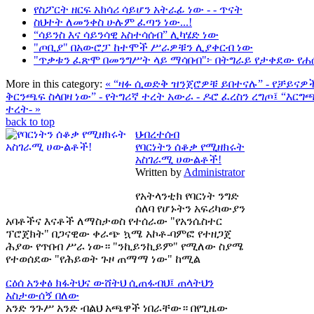
የስፖርት ዘርፍ አክሳሪ ሳይሆን አትራፊ ነው - - ጥናት
ስህተት ለመንቀስ ሁሉም ፈጣን ነው...!
“ሳይንስ እና ሳይንሳዊ አስተሳሰብ” ሊካሄድ ነው
"ጦቢያ" በአውሮፓ ከተሞች ሥራዎቹን ሊያቀርብ ነው
"ጥቃቱን ፈጽሞ በመንግሥት ላይ ማሳበብ"፦ በትግራይ የታቀደው የሐ
More in this category:
« “ዛፉ ሲወድቅ ዝንጀሮዎቹ ይበተናሉ” - የቻይናዎ
ቅርንጫፍ ስላበዛ ነው” - የትግሪኛ ተረት
አውራ - ዶሮ ፈረስን ረግጦ፤ “እርግ
ተረት- »
back to top
ህብረተሰብ
የባርነትን ሰቆቃ የሚዘክሩት
አስገራሚ ሀውልቶች!
Written by
Administrator
የአትላንቲክ የባርነት ንግድ
ሰለባ የሆኑትን አፍሪካውያን
አባቶችና እናቶች ለማስታወስ የተሰራው "የአንሴስተር
ፕሮጀክት" በጋናዊው ቀራጭ ኳሜ አኮቶ-ባምፎ የተዘጋጀ
ሕያው የጥበብ ሥራ ነው። "ንኪይንኪይም" የሚለው ስያሜ
የተወሰደው "የሕይወት ጉዞ ጠማማ ነው" ከሚል
ርዕሰ አንቀፅ
ክፋትህና ውሸትህ ሲጠፋብህ፤ ጠላትህን
አስታውሰኝ በለው
አንድ ንጉሥ አንድ ብልህ አጫዋች ነበራቸው። በየጊዜው