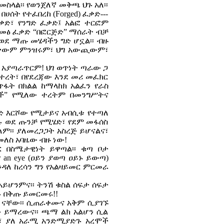
መስላል፡፡ የወንጀለኛ መቅጫ ህጉ አለ፡፡
ሰት የተፈበረከ (Forged) ፈቃድ---
ፈቃድ፣ የንግድ ፈቃድ፤ አልፎ ተርፎም
የአመፅ ፈቃድ “በፎርጅድ” ማሰራት ብቻ
ወደ ማጡ መሄዳችን ግድ ሆኗል፡፡ ብዙ
ች አለቃውም ምንዝሩም፣ ህግ አውጪውም፣
 አያጣራጥርም! ህገ ወጥነት ጣራው ጋ
ተረት፣ በየደረጃው እንደ መሪ መፈክር
ጥፋት በክልል ከማላከክ አልፈን የራስ
ለች” የሚለው ተረትም በመንግሥትና
ሄድ እርሾው የሚታይና አብሲቱ የተጣለ
 ወደ ጡንቻ የሚሄድ፣ የደም መፋሰስ
ለም፡፡ ያለመረጋጋት አስረጅ ይሆናልና፣
መለስ አባዜው ብዙ ነው!
ር በስሜታዊነት ይዋጣል፡፡ ቁጣ ቦታ
r an eye (ዐይን ያወጣ ዐይኑ ይውጣ)
እንዳለ ከረሳን ግን የአልዛይመር ምርመራ
አይሆንምና፡፡ ትንሽ ቁስል ሰፍታ ሰፍታ
ሉ በቅጡ ይመርመሩ!!
 ናቸው፡፡ ሲጠራቀሙና አቅም ሲያገኙ
ን ይማረውና፡፡ ጫማ ልክ አልሆን ሲል
ች፣ ያለ አራሚ አንድሚያድጉ አረሞች