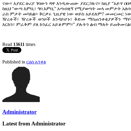
ናው፡፡ እያደር ዙሪያ ገባውን ዳዋ እንዲውጠው ያደርጋሉና፡፡ ከዚያ “አይጥ በበ
ከዚህ “ውጣ እምቢ፣ ግባ እምቢ” አጣብቂኝ የሚያወጣት መላ መምታት አለባት
ራስ ምታት መካከል፡፡ ቅርቃሩ ጊዜያዊ ነው ወይስ አይደለም? መመርመር ነው
ዥረቶች፣ ዥረቶች ወንዞች እንዳይሆኑ፣ ቅድመ ማስጠንቀቂያዎችን ማየት 
እርከን፣ ምራቅም ያለ ከንፈር አይቆምም፡፡” ያሉትን ልብ ማለት ይጠቅመናል፡
Read
13611
times
Published in
ርዕሰ አንቀፅ
Administrator
Latest from Administrator