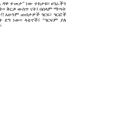
ላ ዳዋ ተመታ” ነው ተከታዩ፡፡ ሀገራችን
፡፡ ቅርቃ ውስጥ ናት፤ በሰላም ማጣት
!! አሁንም ጠብታዎች ጎርፍ፣ ጎርፎች
ደግ ነው፡፡ ላቲኖች፤ “ጎርፍም ያለ
፡