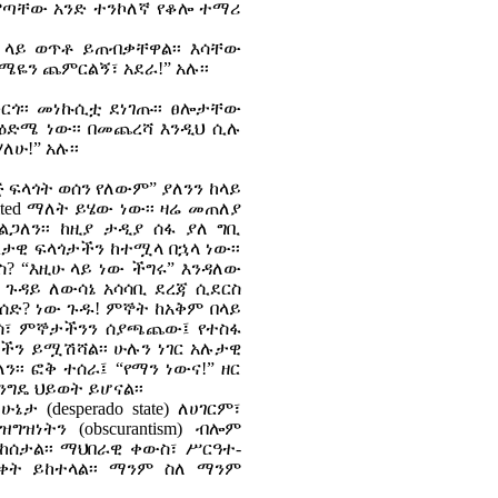
ምጣቸው አንድ ተንኮለኛ የቆሎ ተማሪ
 ላይ ወጥቶ ይጠብቃቸዋል፡፡ እሳቸው
ዬን ጨምርልኝ፣ አደራ!” አሉ፡፡
ርጎ፡፡ መነኩሲቷ ደነገጡ፡፡ ፀሎታቸው
 ዕድሜ ነው፡፡ በመጨረሻ እንዲህ ሲሉ
ሁ!” አሉ፡፡
 ፍላጎት ወሰን የለውም” ያለንን ከላይ
mited ማለት ይሄው ነው፡፡ ዛሬ መጠለያ
ልጋለን፡፡ ከዚያ ታዲያ ሰፋ ያለ ግቢ
ታዊ ፍላጎታችን ከተሟላ በኋላ ነው፡፡
ስ? “እዚሁ ላይ ነው ችግሩ” እንዳለው
 ጉዳይ ለውሳኔ አሳሳቢ ደረጃ ሲደርስ
ድ? ነው ጉዱ! ምኞት ከአቅም በላይ
ሰሰ፣ ምኞታችንን ሰያጫጨው፤ የተስፋ
ራችን ይሟሽሻል፡፡ ሁሉን ነገር አሉታዊ
ን፡፡ ፎቅ ተሰራ፤ “የማን ነውና!” ዘር
ግዴ ህይወት ይሆናል፡፡
 (desperado state) ለሀገርም፣
ዝነትን (obscurantism) ብሎም
ከሰታል፡፡ ማህበራዊ ቀውስ፣ ሥርዓተ-
ድቀት ይከተላል፡፡ ማንም ስለ ማንም