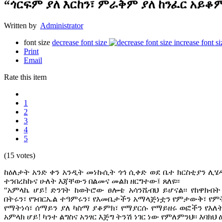
“ጎርፍም ያለ እርከን፣ ምራቅም ያለ ከንፈር አይቆም
Written by
Administrator
font size
decrease font size
increase font si
Print
Email
Rate this item
1
2
3
4
5
(15 votes)
ከዕለታት አንድ ቀን አንዲት መነኩሲት ጎኅ ሲቀድ ወደ ቤተ ክርስቲያን ሊሄዱ
ተንበረከኩና ሁለት እጃቸውን በልመና መልክ ዘርግተው፤ ጸለዩ፡፡
“አምላኬ ሆይ! ድንገት ከወትሮው ፀሎቴ አሳንሼብህ ይሆናል፡፡ የከዋክብ
በትሩን፣ የገብርኤል ተዓምሩን፣ የእመቤታችን አማላጅነቷን የምታውቅ፣ የምት
የማትነሳ፣ ሰማይን ያለ ካስማ ያቆምክ፣ የማያርሱ የማይዘሩ ወፎችን የእለ
አምላክ ሆይ! ካንተ ልግስና አንፃር እጅግ ትንሽ ነገር ነው የምለምንህ፡፡ እባክ