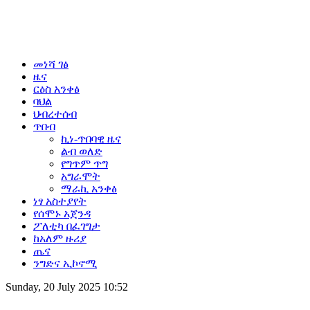
መነሻ ገፅ
ዜና
ርዕስ አንቀፅ
ባህል
ህብረተሰብ
ጥበብ
ኪነ-ጥበባዊ ዜና
ልብ ወለድ
የግጥም ጥግ
አግራሞት
ማራኪ አንቀፅ
ነፃ አስተያየት
የሰሞኑ አጀንዳ
ፖለቲካ በፈገግታ
ከአለም ዙሪያ
ጤና
ንግድና ኢኮኖሚ
Sunday, 20 July 2025 10:52