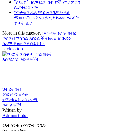
"ጦቢያ" በአውሮፓ ከተሞች ሥራዎቹን
ሊያቀርብ ነው
"ጥቃቱን ፈጽሞ በመንግሥት ላይ
ማሳበብ"፦ በትግራይ የታቀደው የሐሰት
ጥቃት ሴራ
More in this category:
« ጉዳፍ ጸጋዬ ክብረ
ወሰን በማሻሻል አሸነፈች
ብሔራዊ ቡድኑ
ከአሜሪካው ጉዞ በፊት! »
back to top
ህብረተሰብ
የባርነትን ሰቆቃ
የሚዘክሩት አስገራሚ
ሀውልቶች!
Written by
Administrator
የአትላንቲክ የባርነት ንግድ
ሰለባ የሆኑትን