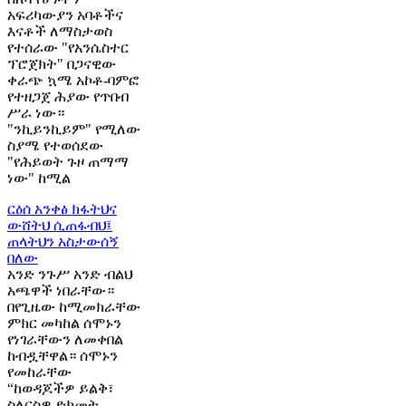
አፍሪካውያን አባቶችና
እናቶች ለማስታወስ
የተሰራው "የአንሴስተር
ፕሮጀክት" በጋናዊው
ቀራጭ ኳሜ አኮቶ-ባምፎ
የተዘጋጀ ሕያው የጥበብ
ሥራ ነው።
"ንኪይንኪይም" የሚለው
ስያሜ የተወሰደው
"የሕይወት ጉዞ ጠማማ
ነው" ከሚል
ርዕሰ አንቀፅ
ክፋትህና
ውሸትህ ሲጠፋብህ፤
ጠላትህን አስታውሰኝ
በለው
አንድ ንጉሥ አንድ ብልህ
አጫዋች ነበራቸው።
በየጊዜው ከሚመክራቸው
ምክር መካከል ሰሞኑን
የነገራቸውን ለመቀበል
ከብዷቸዋል። ሰሞኑን
የመከራቸው
“ከወዳጆችዎ ይልቅ፣
ስለርስዎ ድክመት