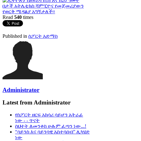
Read
540
times
Published in
ስፖርት አድማስ
Administrator
Latest from Administrator
የስፖርት ዘርፍ አክሳሪ ሳይሆን አትራፊ
ነው - - ጥናት
ስህተት ለመንቀስ ሁሉም ፈጣን ነው...!
“ሳይንስ እና ሳይንሳዊ አስተሳሰብ” ሊካሄድ
ነው