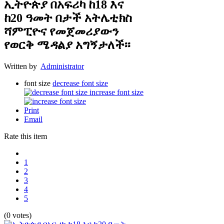
ኢትዮጵያ በአፍሪካ ከ18 እና
ከ20 ዓመት በታች አትሌቲክስ
ሻምፒዮና የመጀመሪያውን
የወርቅ ሜዳልያ አግኝታለች፡፡
Written by
Administrator
font size
decrease font size
increase font size
Print
Email
Rate this item
1
2
3
4
5
(0 votes)