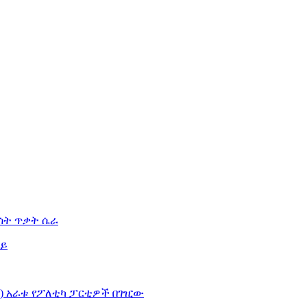
ሰት ጥቃት ሴራ
ራይ
ም)
አራቱ የፖለቲካ ፓርቲዎች በገዢው