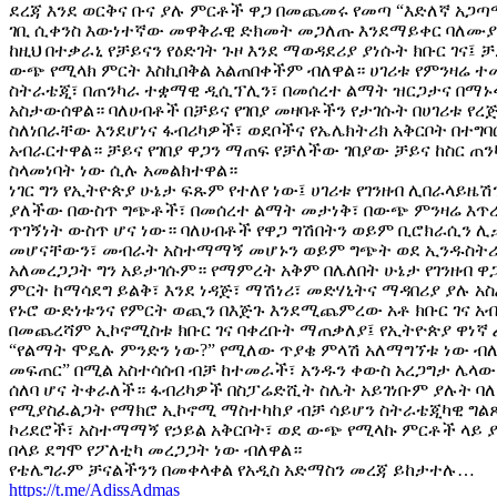
ደረጃ እንደ ወርቅና ቡና ያሉ ምርቶች ዋጋ በመጨመሩ የመጣ “እድለኛ አጋጣ
ገቢ ሲቀንስ እውነተኛው መዋቅራዊ ድክመት መጋለጡ እንደማይቀር ባለሙያ
ከዚህ በተቃራኒ የቻይናን የዕድገት ጉዞ እንደ ማወዳደሪያ ያነሱት ክቡር ገና፤ ቻ
ውጭ የሚላክ ምርት እስኪበቅል አልጠበቀችም ብለዋል። ሀገሪቱ የምንዛሬ 
ስትራቴጂ፣ በጠንካራ ተቋማዊ ዲሲፕሊን፣ በመሰረተ ልማት ዝርጋታና በማኑፋክ
አስታውሰዋል። ባለሀብቶች በቻይና የገበያ መዛባቶችን የታገሱት በሀገሪቱ የረ
ስለነበራቸው እንደሆነና ፋብሪካዎች፣ ወደቦችና የኤሌክትሪክ አቅርቦት በተግባር
አብራርተዋል። ቻይና የገበያ ዋጋን ማጠፍ የቻለችው ገበያው ቻይና ከስር ጠን
ስላመነባት ነው ሲሉ አመልክተዋል።
ነገር ግን የኢትዮጵያ ሁኔታ ፍጹም የተለየ ነው፤ ሀገሪቱ የገንዘብ ሊበራላይዜሽን
ያለችው በውስጥ ግጭቶች፣ በመሰረተ ልማት መታነቅ፣ በውጭ ምንዛሬ እጥረ
ጥገኝነት ውስጥ ሆና ነው። ባለሀብቶች የዋጋ ግሽበትን ወይም ቢሮክራሲን 
መሆናቸውን፣ መብራት አስተማማኝ መሆኑን ወይም ግጭት ወደ ኢንዱስትሪ
አለመረጋጋት ግን አይታገሱም። የማምረት አቅም በሌለበት ሁኔታ የገንዘብ 
ምርት ከማሳደግ ይልቅ፣ እንደ ነዳጅ፣ ማሽነሪ፣ መድሃኒትና ማዳበሪያ ያሉ አ
የኑሮ ውድነቱንና የምርት ወጪን በእጅጉ እንደሚጨምረው አቶ ክቡር ገና አ
በመጨረሻም ኢኮኖሚስቱ ክቡር ገና ባቀረቡት ማጠቃለያ፤ የኢትዮጵያ ዋነኛ 
“የልማት ሞዴሉ ምንድን ነው?” የሚለው ጥያቄ ምላሽ አለማግኘቱ ነው ብለዋል
መፍጠር” በሚል አስተሳሰብ ብቻ ከተመራች፣ አንዱን ቀውስ አረጋግታ ሌላው
ሰለባ ሆና ትቀራለች። ፋብሪካዎች በስፓሬድሺት ስሌት አይገነቡም ያሉት ባ
የሚያስፈልጋት የማክሮ ኢኮኖሚ ማስተካከያ ብቻ ሳይሆን ስትራቴጂካዊ ግል
ኮሪደሮች፣ አስተማማኝ የኃይል አቅርቦት፣ ወደ ውጭ የሚላኩ ምርቶች ላይ 
በላይ ደግሞ የፖለቲካ መረጋጋት ነው ብለዋል።
የቴሌግራም ቻናልችንን በመቀላቀል የአዲስ አድማስን መረጃ ይከታተሉ…
https://t.me/AdissAdmas