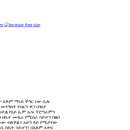
ze
 አቅም ማነስ ችግር ነው ሲሉ
መንግስት የብርን ዋጋ በገበያ
ከተል የአይ ኤም ኤፍ ፕሮግራምን
 በቤተ ሙከራ የሚሰራ ሳይሆን በልበ
ነው ብለዋል። አሁን ላይ የሚታየው
ሲ ስኬት ሳይሆን፣ በአለም አቀፍ