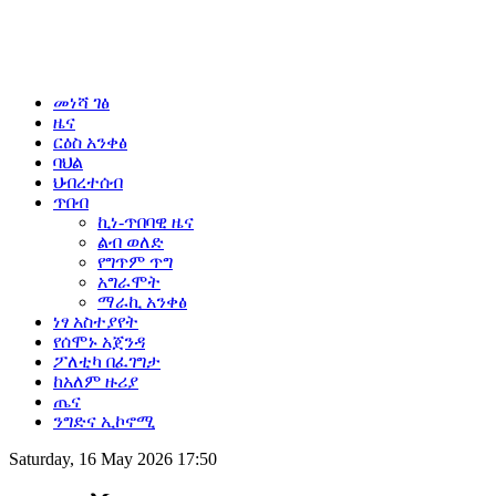
መነሻ ገፅ
ዜና
ርዕስ አንቀፅ
ባህል
ህብረተሰብ
ጥበብ
ኪነ-ጥበባዊ ዜና
ልብ ወለድ
የግጥም ጥግ
አግራሞት
ማራኪ አንቀፅ
ነፃ አስተያየት
የሰሞኑ አጀንዳ
ፖለቲካ በፈገግታ
ከአለም ዙሪያ
ጤና
ንግድና ኢኮኖሚ
Saturday, 16 May 2026 17:50