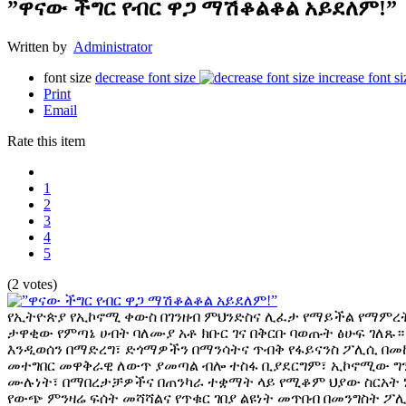
”ዋናው ችግር የብር ዋጋ ማሽቆልቆል አይደለም!”
Written by
Administrator
font size
decrease font size
increase font si
Print
Email
Rate this item
1
2
3
4
5
(2 votes)
የኢትዮጵያ የኢኮኖሚ ቀውስ በገንዘብ ምህንድስና ሊፈታ የማይችል የማምረት
ታዋቂው የምጣኔ ሀብት ባለሙያ አቶ ክቡር ገና በቅርቡ ባወጡት ፅሁፍ ገለጹ። 
እንዲወሰን በማድረግ፣ ድጎማዎችን በማንሳትና ጥብቅ የፋይናንስ ፖሊሲ በመ
መተግበር መዋቅራዊ ለውጥ ያመጣል ብሎ ተስፋ ቢያደርግም፣ ኢኮኖሚው ግን
ሙሉነት፣ በማበረታቻዎችና በጠንካራ ተቋማት ላይ የሚቆም ህያው ስርአት 
የውጭ ምንዛሬ ፍሰት መሻሻልና የጥቁር ገበያ ልዩነት መጥበብ በመንግስት ፖሊ