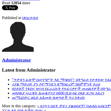
Read
12854
times
Published in
ህብረተሰብ
Administrator
Latest from Administrator
"ጥቃቱን ፈጽሞ በመንግሥት ላይ ማሳበብ"፦ በትግራይ የታቀደው የሐ
ሪያል ማድሪድ ያን ዶዮማንዴን ለማስፈረም ከስምምነት ደረሰ
በኃይለኛ ንፋስና ዝናብ የፈራረሱት የተፈናቃዮች መጠለያዎች በትግ
መከላከያ ሠራዊት ለመቄዶንያ ከ600 ሺህ ብር በላይ ድጋፍ አደረገ
ጠ/ሚኒስትር ዐቢይ አሕመድ ለወጣቶች ጥሪ አቀረቡ
More in this category:
« እንኳን ስደት ቻይና ያልወሰደኝ! (አሌክስ አብርሃ
ፓርቲ ላይ የሰላ ትችት ሰነዘሩ »