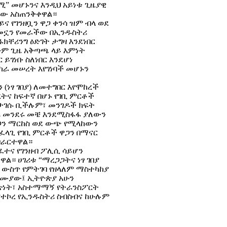
ሚ” መሆኑንና እንዲህ አይነቱ ጊዜያዊ
ው አስጠንቅቀዋል።
ይና የገንዘቧን ዋጋ ቀንሳ ዝም ብላ ወደ
ተመኗን የመራችው በኢንዱስትሪ
ቸሪንግ ዕድገት ታግዛ እንደነበር
ጅም ጊዜ አቅጣጫ ላይ እምነት
 ይገነቡ ስለነበር እንደሆነ
ካራ መሠረት እየገነባች መሆኑን
 (ነፃ ገበያ) ለመተግበር እየሞከረች
ትና ከፍተኛ በሆኑ የገቢ ምርቶች
ሊታገሱ ቢችሉም፣ መንገዶች ክፍት
 መንደሩ መቼ እንደሚስፋፋ ያለውን
ዋጋን ማርከስ ወደ ውጭ የሚላከውን
ስፈላጊ የገቢ ምርቶች ዋጋን በማናር
ብራርተዋል።
ፈተና የገንዘብ ፖሊሲ ሳይሆን
። ሀገሪቱ “ማረጋጋትና ነፃ ገበያ
 ውስጥ የምትገባ የዘላለም ማስተካከያ
ለሙያው፤ ኢትዮጵያ አሁን
ጽነት፣ አስተማማኝ የትራንስፖርት
ያተኮረ የኢንዱስትሪ ስብስብና ከሁሉም