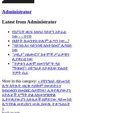
Administrator
Latest from Administrator
የስፖርት ዘርፍ አክሳሪ ሳይሆን አትራፊ
ነው - - ጥናት
ስህተት ለመንቀስ ሁሉም ፈጣን ነው...!
“ሳይንስ እና ሳይንሳዊ አስተሳሰብ” ሊካሄድ
ነው
"ጦቢያ" በአውሮፓ ከተሞች ሥራዎቹን
ሊያቀርብ ነው
"ጥቃቱን ፈጽሞ በመንግሥት ላይ
ማሳበብ"፦ በትግራይ የታቀደው የሐሰት
ጥቃት ሴራ
More in this category:
« የሻንግሀይ ዳይመንድ
ሊግ፡ አትሌት ብርቄ ሓየሎም የውድድሩን
ክብረወሰን በመስበር ስታሸንፍ፣ ኢትዮጵያውያን
አትሌቶች ደማቅ ድል አስመዝግበዋል
ኢትዮጵያውያን አትሌቶች በቻይናው ዳይመንድ
ሊግ የድል መድረኩን ሙሉ በሙሉ ተቆጣጠሩት
»
back to top