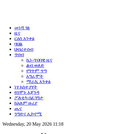
መነሻ ገፅ
ዜና
ርዕስ አንቀፅ
ባህል
ህብረተሰብ
ጥበብ
ኪነ-ጥበባዊ ዜና
ልብ ወለድ
የግጥም ጥግ
አግራሞት
ማራኪ አንቀፅ
ነፃ አስተያየት
የሰሞኑ አጀንዳ
ፖለቲካ በፈገግታ
ከአለም ዙሪያ
ጤና
ንግድና ኢኮኖሚ
Wednesday, 20 May 2026 11:18