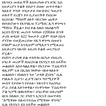
የለንደኑ መድፈኞች ለአፍሪካውያን እግር ኳስ
አፍቃሪያን ትልቅ ደስታን ይዘው መጥተዋል።
ላለፉት ሦስት ተከታታይ የውድድር ዓመታት
ሁለተኛ ደረጃን ይዞ ሲያጠናቅቅ የነበረው
አርሰናል፣ ማክሰኞ ዕለት ባደረገው ጨዋታ
የዘንድሮውን የእንግሊዝ ፕሪሚየር ሊግ ዋንጫን
ማሸነፍ ችሏል። ይህ ድል ክለቡ በአሰልጣኝ
አርሰን ቬንገር መሪነት ካሳካው የ2004ቱ ድንቅ
ታሪክ ወዲህ፣ ከ22 ዓመታት ረጅም ጥበቃ በኋላ
ያገኘው የመጀመሪያው የሊግ ዋንጫ በመሆኑ
በዓለም ዙሪያ እንዲሁም በሚሊዮን የሚቆጠሩ
አፍቃሪያን ባሉባት አፍሪካ ትልቅ መነጋገሪያ
ሆኗል።
ይህንን ታሪካዊ ድል ተከትሎ በርካታ የአፍሪካ
ሀገራት መሪዎች ለአርሰናል የእንኳን ደስ አላችሁ
መልዕክት አስተላልፈዋል። የኬንያው ፕሬዚዳንት
ዊሊያም ሩቶ በኤክስ ገጻቸው ባስተላለፉት
መልዕክት፣ የክለቡን ጉዞ "ታላቅ ጀብዱ" ሲሉ
የገለጹት ሲሆን፣ ፈታኝ በሆኑ ግጥሚያዎች
ውስጥ የታየውን የተስፋ፣ የጽናትና የጠንካራ
ሥራ ኃይል አድንቀዋል። የሩዋንዳው ፕሬዚዳንት
ፖል ካጋሜ በበኩላቸው፣ ሀገራቸው በቱሪዝም
ዘርፍ ከክለቡ ጋር ያላትን አጋርነት በመጥቀስ
"ለሚገባው ክለብ የተሰጠ የሚገባው ዋንጫ"
ሲሉ የእንኳን ደስ አላችሁ መልዕክት