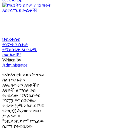
ህብረተሰብ
የባርነትን ሰቆቃ
የሚዘክሩት አስገራሚ
ሀውልቶች!
Written by
Administrator
የአትላንቲክ የባርነት ንግድ
ሰለባ የሆኑትን
አፍሪካውያን አባቶችና
እናቶች ለማስታወስ
የተሰራው "የአንሴስተር
ፕሮጀክት" በጋናዊው
ቀራጭ ኳሜ አኮቶ-ባምፎ
የተዘጋጀ ሕያው የጥበብ
ሥራ ነው።
"ንኪይንኪይም" የሚለው
ስያሜ የተወሰደው