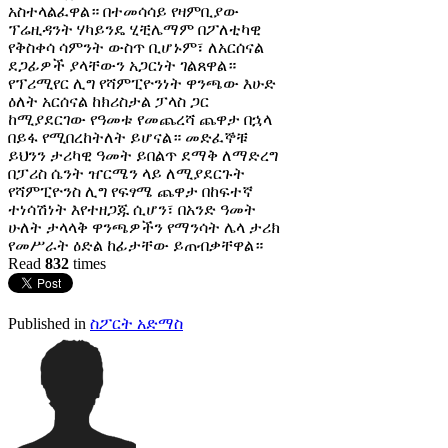
አስተላልፈዋል። በተመሳሳይ የዛምቢያው
ፕሬዚዳንት ሃካይንዴ ሂቺሌማም በፖለቲካዊ
የቅስቀሳ ሳምንት ውስጥ ቢሆኑም፣ ለአርሰናል
ደጋፊዎች ያላቸውን አጋርነት ገልጸዋል።
የፕሪሚየር ሊግ የሻምፒዮንነት ዋንጫው እሁድ
ዕለት አርሰናል ከክሪስታል ፓላስ ጋር
ከሚያደርገው የዓመቱ የመጨረሻ ጨዋታ በኋላ
በይፋ የሚበረከትለት ይሆናል። መድፈኞቹ
ይህንን ታሪካዊ ዓመት ይበልጥ ደማቅ ለማድረግ
በፓሪስ ሴንት ዠርሜን ላይ ለሚያደርጉት
የሻምፒዮንስ ሊግ የፍፃሜ ጨዋታ በከፍተኛ
ተነሳሽነት እየተዘጋጁ ሲሆን፣ በአንድ ዓመት
ሁለት ታላላቅ ዋንጫዎችን የማንሳት ሌላ ታሪክ
የመሥራት ዕድል ከፊታቸው ይጠብቃቸዋል።
Read
832
times
Published in
ስፖርት አድማስ