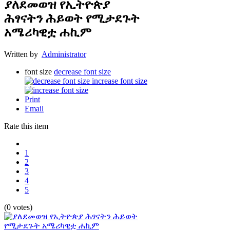
ያለደመወዝ የኢትዮጵያ
ሕፃናትን ሕይወት የሚታደጉት
አሜሪካዊቷ ሐኪም
Written by
Administrator
font size
decrease font size
increase font size
Print
Email
Rate this item
1
2
3
4
5
(0 votes)