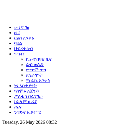
መነሻ ገፅ
ዜና
ርዕስ አንቀፅ
ባህል
ህብረተሰብ
ጥበብ
ኪነ-ጥበባዊ ዜና
ልብ ወለድ
የግጥም ጥግ
አግራሞት
ማራኪ አንቀፅ
ነፃ አስተያየት
የሰሞኑ አጀንዳ
ፖለቲካ በፈገግታ
ከአለም ዙሪያ
ጤና
ንግድና ኢኮኖሚ
Tuesday, 26 May 2026 08:32