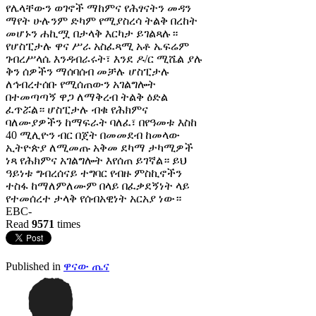
የሌላቸውን ወገኖች ማከምና የሕፃናትን መዳን
ማየት ሁሉንም ድካም የሚያስረሳ ትልቅ በረከት
መሆኑን ሐኪሟ በታላቅ እርካታ ይገልጻሉ።
የሆስፒታሉ ዋና ሥራ አስፈጻሚ አቶ ኤፍሬም
ገብረሥላሴ እንዳብራሩት፣ እንደ ዶ/ር ሚሼል ያሉ
ቅን ሰዎችን ማሰባሰብ መቻሉ ሆስፒታሉ
ለኅብረተሰቡ የሚሰጠውን አገልግሎት
በተመጣጣኝ ዋጋ ለማቅረብ ትልቅ ዕድል
ፈጥሯል። ሆስፒታሉ ብቁ የሕክምና
ባለሙያዎችን ከማፍራት ባለፈ፣ በየዓመቱ እስከ
40 ሚሊዮን ብር በጀት በመመደብ ከመላው
ኢትዮጵያ ለሚመጡ አቅመ ደካማ ታካሚዎች
ነጻ የሕክምና አገልግሎት እየሰጠ ይገኛል። ይህ
ዓይነቱ ግብረሰናይ ተግባር የብዙ ምስኪኖችን
ተስፋ ከማለምለሙም በላይ በፈቃደኝነት ላይ
የተመሰረተ ታላቅ የሰብአዊነት አርአያ ነው።
EBC-
Read
9571
times
Published in
ዋናው ጤና