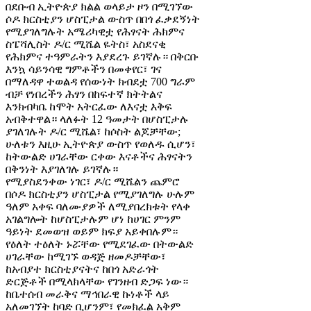
በደቡብ ኢትዮጵያ ክልል ወላይታ ዞን በሚገኘው
ሶዶ ክርስቲያን ሆስፒታል ውስጥ በበጎ ፈቃደኝነት
የሚያገለግሉት አሜሪካዊቷ የሕፃናት ሕክምና
ስፔሻሊስት ዶ/ር ሚሼል ዬትስ፣ አስደናቂ
የሕክምና ተዓምራትን እያደረጉ ይገኛሉ። በቅርቡ
እንኳ ሳይንሳዊ ግምቶችን በመቀየር፣ ገና
በማለዳዋ ተወልዳ የሰውነት ክብደቷ 700 ግራም
ብቻ የነበረችን ሕፃን በከፍተኛ ክትትልና
እንክብካቤ ከሞት አትርፈው ለእናቷ እቅፍ
አብቅተዋል። ላለፉት 12 ዓመታት በሆስፒታሉ
ያገለገሉት ዶ/ር ሚሼል፣ ከሶስት ልጆቻቸው;
ሁለቱን እዚሁ ኢትዮጵያ ውስጥ የወለዱ ሲሆን፣
ከትውልድ ሀገራቸው ርቀው እናቶችና ሕፃናትን
በቅንነት እያገለገሉ ይገኛሉ።
የሚያስደንቀው ነገር፣ ዶ/ር ሚሼልን ጨምሮ
በሶዶ ክርስቲያን ሆስፒታል የሚያገለግሉ ሁሉም
ዓለም አቀፍ ባለሙያዎች ለሚያበረክቱት የላቀ
አገልግሎት ከሆስፒታሉም ሆነ ከሀገር ምንም
ዓይነት ደመወዝ ወይም ክፍያ አይቀበሉም።
የዕለት ተዕለት ኑሯቸው የሚደገፈው በትውልድ
ሀገራቸው ከሚገኙ ወዳጅ ዘመዶቻቸው፣
ከአብያተ ክርስቲያናትና ከበጎ አድራጎት
ድርጅቶች በሚላክላቸው የገንዘብ ድጋፍ ነው።
ከቤተሰብ መራቅና ማኅበራዊ ኩነቶች ላይ
አለመገኘት ከባድ ቢሆንም፣ የመክፈል አቅም