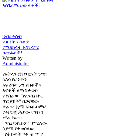
ህብረተሰብ
የባርነትን ሰቆቃ
የሚዘክሩት አስገራሚ
ሀውልቶች!
Written by
Administrator
የአትላንቲክ የባርነት ንግድ
ሰለባ የሆኑትን
አፍሪካውያን አባቶችና
እናቶች ለማስታወስ
የተሰራው "የአንሴስተር
ፕሮጀክት" በጋናዊው
ቀራጭ ኳሜ አኮቶ-ባምፎ
የተዘጋጀ ሕያው የጥበብ
ሥራ ነው።
"ንኪይንኪይም" የሚለው
ስያሜ የተወሰደው
"የሕይወት ጉዞ ጠማማ