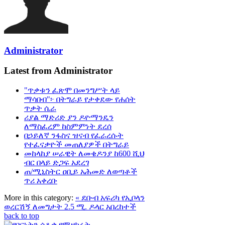
Administrator
Latest from Administrator
"ጥቃቱን ፈጽሞ በመንግሥት ላይ
ማሳበብ"፦ በትግራይ የታቀደው የሐሰት
ጥቃት ሴራ
ሪያል ማድሪድ ያን ዶዮማንዴን
ለማስፈረም ከስምምነት ደረሰ
በኃይለኛ ንፋስና ዝናብ የፈራረሱት
የተፈናቃዮች መጠለያዎች በትግራይ
መከላከያ ሠራዊት ለመቄዶንያ ከ600 ሺህ
ብር በላይ ድጋፍ አደረገ
ጠ/ሚኒስትር ዐቢይ አሕመድ ለወጣቶች
ጥሪ አቀረቡ
More in this category:
« ደቡብ አፍሪካ የኢቦላን
ወረርሽኝ ለመግታት 2.5 ሚ. ዶላር አበረከተች
back to top