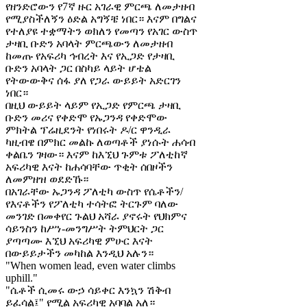
የዘንድሮውን የ7ኛ ዙር አገራዊ ምርጫ ለመታዘብ
የሚያስችለኝን ዕድል አግኝቼ ነበር። እናም በግልና
የተለያዩ ተቋማትን ወክለን የመጣን የአገር ውስጥ
ታዛቢ ቡድን አባላት ምርጫውን ለመታዘብ
ከመጡ የአፍሪካ ኅብረት እና የኢጋድ የታዛቢ
ቡድን አባላት ጋር በስካይ ላይት ሆቴል
የትውውቅና ሰፋ ያለ የጋራ ውይይት አድርገን
ነበር።
በዚህ ውይይት ላይም የኢጋድ የምርጫ ታዛቢ
ቡድን መሪና የቀድሞ የኡጋንዳ የቀድሞው
ምክትል ፕሬዚደንት የነበሩት ዶ/ር ዋንዲራ
ካዚብዌ በምክር መልኩ ለወጣቶች ያነሱት ሐሳብ
ቀልቤን ገዛው። እናም ከእኚህ ጉምቱ ፖለቲከኛ
አፍሪካዊ እናት ከሐሳባቸው ጥቂት ሰበዞችን
ለመምዘዝ ወደድኹ።
በአገራቸው ኡጋንዳ ፖለቲካ ውስጥ የሴቶችን/
የእናቶችን የፖለቲካ ተሳትፎ ትርጉም ባለው
መንገድ በመቀየር ጉልህ አሻራ ያኖሩት የህክምና
ሳይንስን ከሥነ-መንግሥት ትምህርት ጋር
ያጣጣሙ እኚህ አፍሪካዊ ምሁር እናት
በውይይታችን መካከል እንዲህ አሉን።
"When women lead, even water climbs
uphill."
"ሴቶች ሲመሩ ውኃ ሳይቀር እንኳን ሽቅብ
ይፈሳል፤" የሚል አፍሪካዊ አባባል አለ።