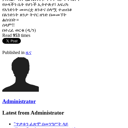
የሁላችን ቤት የሆነች ኢትዮጵያ፤ አፍሪካ
የአንድነት መሠረቷ ጸንቶና ሰላሟ ተጠብቆ
በአንድነት ጸንታ ትኖር ዘንድ በመመኘት
ልሰናበት።
ሰላም!!
በተረፈ ወርቁ (ዲ/ን)
Read
953
times
Published in
ዜና
Administrator
Latest from Administrator
"ጥቃቱን ፈጽሞ በመንግሥት ላይ