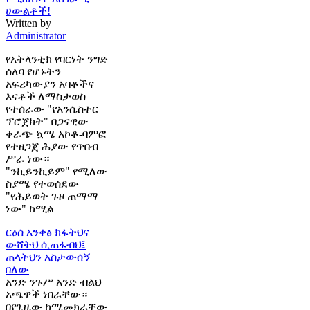
ሀውልቶች!
Written by
Administrator
የአትላንቲክ የባርነት ንግድ
ሰለባ የሆኑትን
አፍሪካውያን አባቶችና
እናቶች ለማስታወስ
የተሰራው "የአንሴስተር
ፕሮጀክት" በጋናዊው
ቀራጭ ኳሜ አኮቶ-ባምፎ
የተዘጋጀ ሕያው የጥበብ
ሥራ ነው።
"ንኪይንኪይም" የሚለው
ስያሜ የተወሰደው
"የሕይወት ጉዞ ጠማማ
ነው" ከሚል
ርዕሰ አንቀፅ
ክፋትህና
ውሸትህ ሲጠፋብህ፤
ጠላትህን አስታውሰኝ
በለው
አንድ ንጉሥ አንድ ብልህ
አጫዋች ነበራቸው።
በየጊዜው ከሚመክራቸው