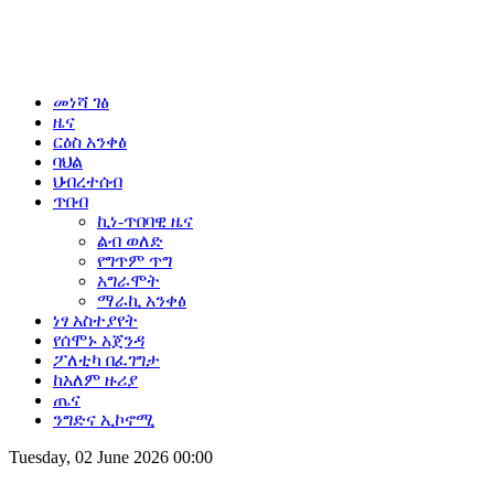
መነሻ ገፅ
ዜና
ርዕስ አንቀፅ
ባህል
ህብረተሰብ
ጥበብ
ኪነ-ጥበባዊ ዜና
ልብ ወለድ
የግጥም ጥግ
አግራሞት
ማራኪ አንቀፅ
ነፃ አስተያየት
የሰሞኑ አጀንዳ
ፖለቲካ በፈገግታ
ከአለም ዙሪያ
ጤና
ንግድና ኢኮኖሚ
Tuesday, 02 June 2026 00:00