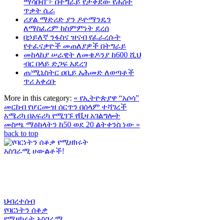
ማሳበብ"፦ በትግራይ የታቀደው የሐሰት
ጥቃት ሴራ
ሪያል ማድሪድ ያን ዶዮማንዴን
ለማስፈረም ከስምምነት ደረሰ
በኃይለኛ ንፋስና ዝናብ የፈራረሱት
የተፈናቃዮች መጠለያዎች በትግራይ
መከላከያ ሠራዊት ለመቄዶንያ ከ600 ሺህ
ብር በላይ ድጋፍ አደረገ
ጠ/ሚኒስትር ዐቢይ አሕመድ ለወጣቶች
ጥሪ አቀረቡ
More in this category:
« የኢትዮጵያዋ “አሶሳ”
መርከብ የሆርሙዝ ሰርጥን በሰላም ተሻገረች
አሜሪካ በአፍሪካ የሚገኙ የቪዛ አገልግሎት
መስጫ ማዕከላትን ከ50 ወደ 20 ልትቀንስ ነው »
back to top
ህብረተሰብ
የባርነትን ሰቆቃ
የሚዘክሩት አስገራሚ