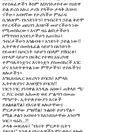
የተስፋፊዎችን ቅስም እስካንኮታኮተው የዐድዋ
ድል ድረስ አኩሪ ታሪክ ያላችሁ ታላቅ ሕዝብ
ናችሁ። አብዛኛው የታሪካችሁ ምዕራፍ
ሲገለጽም- የአንድነትን፤ የኅብረትን ኃይል ቀድሞ
የተረዳችሁ ጠቢባን ሕዝቦች መሆናችሁን ነው
የሚመስክረው። እናም ዛሬ ልዩነታችሁን
በማጥበብ አንድነታችሁን አጠናከሩ፤
ኅብረታችሁን አጎልብቱ። አንድነት ኃይል ነው!!
ኢትዮጵያ በመከፋፈል ሳይሆን በአንድነት
የደመቀ፤ በጦርነት ሳይሆን በሰላም ያሸበረቀ፤
በጥላቻ ሳይሆን በፍቅር የተዋበ አፍሪካዊ
ተምሳሌትነቷንና እናትነቷን ያስመሰከረች አገር
ሆና እንድትቀጥል ነው ምኞታችን፤ ተስፋችንና
ጸሎታችን።
እግዚአብሔር አፍሪካን ይባርክ፤ አምላክ
ኢትዮጵያንና ሕዝቦቿን ይባርክ!!
ነገርን ነገር ያነሳዋል እንዲሉ አበው፤ ጠቅላይ ሚ/
ር ዶ/ር ዐብይ አሕመድ ወደ ሥልጣን በመጡ
ማግሥት- ኢትዮጵያውያን እናቶች
ይጸልዩልኛል፤ የእናቶቼ ጸሎታቸውና
ምርቃታቸው ያግዘኛል፤ ጉልበት ይሆነኛል።
የሚል ቃልን አብዝተን ከአንደበታቸው አንሰማ
ነበር። ዛሬስ...?!
ታላቁ መጽሐፍ፤ "የእናት ምርቃት ቤትን
ያጸናል፤" እንዲል በእናቶቻችን ምርቃትና ጸሎት