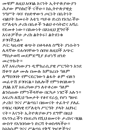
መቼም ለዚህ አባባል እናንት ኢትዮጵያውያን
ሕያው ምስክሮች ናችሁ። ከኢትዮጵያዊቷ
ንግሥት ሳባ፣ የዐድዋውን ጦርነት በሴትነት
ብልሃት ከመሩት እቴጌ ጣይቱ ድረስ የአገራችሁ
የፖለቲካ ታሪክ በሴቶች ጉልህ ተሳትፎና አሻራ
የደመቀ ነው። በእውነት በእነዚህ ጀግኖች
እናቶቻችሁ ታሪክ ልትኮሩ፤ ልትደነቁ
ይገባችኋል።
ዶ/ር ካዚብዌ ቁጭት በቀላቀለ ስሜት ያነሱትን
ሌላኛው የሐሳባቸውን ሰበዝ ለዚህች አጭር
ማስታወሻ መደምደሚያ ይሆነኝ ዘንድ
መረጥኩት።
እኛ አፍሪካውያን ዲሞክራሲያዊ ሥርዓትን እንደ
ሸቀጥ ዕቃ ሙሉ በሙሉ ከምዕራቡ ዓለም
ለማስገባት የምናደርገውን ልፋት ቆም ብለን
መፈተሽ ይገባናል። ከሌሎች የምንቀበለውን
ያህል እኛ አፍሪካውያን ለተቀረው ዓለም
ልንሰጠው የምንችላቸው በርካታ ነገሮች አሉን።
አፍሪካ ለሺህ ዓመታት የቆየ የራሷ የሆነ ግዙፍ
ታሪክ፤ ገናና ሥልጣኔ፤ በዘመናት ተፈትኖ ያለፈ
የዳበረ ባህላዊ የፖለቲካ ሥርዓት ያላት አህጉር
ናት። እናንት ኢትዮጵያውያን ደግሞ በዚህ
የአኅጉራችን የአፍሪካ የሺህ ዘመናት ታሪክና ባህል
ውስጥ የአንበሳውን ድርሻ ትወስዳላችሁ።
ከአክሱም ገናና ሥልጣኔ የቅኝ ገዢዎችንና