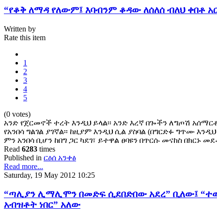
“የቆቅ ለማዳ የለውም፤ እባብንም ቆዳው ለሰለሰ ብለህ ቀበቶ 
Written by
Rate this item
1
2
3
4
5
(0 votes)
አንድ የጀርመኖች ተረት እንዲህ ይላል፡፡ አንድ እረኛ በጐችን ለግጦሽ አሰማር
የአንበሳ ግልገል ያገኛል፡፡ ከዚያም እንዲህ ሲል ያስባል (በግርድፉ ግጥሙ እንዲህ
ምን አንበሳ ቢሆን ከበግ ጋር ካደገ፣ ይተዋል ፀባዩን በጥርሱ መናከስ በክርኑ መ
Read
6283
times
Published in
ርዕሰ አንቀፅ
Read more...
Saturday, 19 May 2012 10:25
“ጣሊያን ሊማሊሞን በመድፍ ሲደበድበው አደረ” ቢለው፤ “ተ
አብዝቶት ነበር” አለው