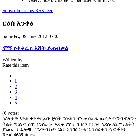
JUser: :_load: Unable to load user with ID: 62
Subscribe to this RSS feed
ርዕሰ አንቀፅ
Saturday, 09 June 2012 07:03
ሞኝ የተቆረጠ እሸት ይጠብቃል
Written by
Rate this item
1
2
3
4
5
(0 votes)
ከዕለታት አንድ ቀን የተራቡ ጅቦች በቡድን ሆነው በጠፍ ጨረቃ ምግብ ፍለጋ ይ
ትልቅ ገደል ውስጥ ተንሸራቶ ወድቆ የሞተ ዝሆን ያያሉ፡፡ ገደሉ እጅግ አዘቅት 
ጀመሩ፡፡ ከፊሎቹ፤ “በረሃብ ከምናልቅ እንግባና ዝሆኑን በልተን ረሀባችንን…
Read
4635
times