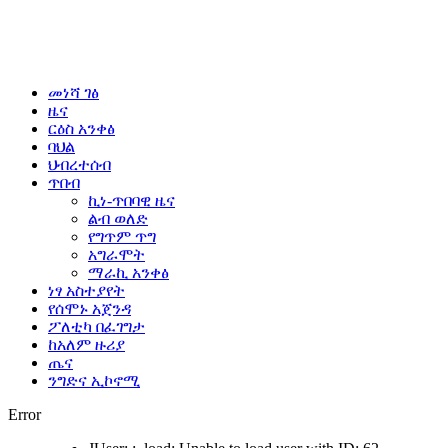
መነሻ ገፅ
ዜና
ርዕስ አንቀፅ
ባህል
ህብረተሰብ
ጥበብ
ኪነ-ጥበባዊ ዜና
ልብ ወለድ
የግጥም ጥግ
አግራሞት
ማራኪ አንቀፅ
ነፃ አስተያየት
የሰሞኑ አጀንዳ
ፖለቲካ በፈገግታ
ከአለም ዙሪያ
ጤና
ንግድና ኢኮኖሚ
Error