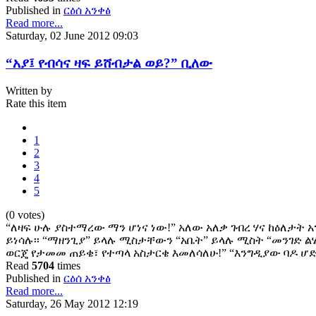
Published in
ርዕሰ አንቀፅ
Read more...
Saturday, 02 June 2012 09:03
“አያ፤ የብሳና ዛፍ ይሸብታል ወይ?” ቢለው
Written by
Rate this item
1
2
3
4
5
(0 votes)
“ለዛፍ ሁሉ ያስተማረው ማን ሆነና ነው!” አለው አለቃ ገብረ ሃና ከዕለታት 
ይነሳሉ፡፡ “ማዘንጊያ” ይላሉ ሚስታቸውን “አቤት” ይላሉ ሚስት “መንገድ ልሄ
ወርጄ የታመመ ጠይቄ፣ የተጣላ አስታርቄ እመለሳለሁ!” “እንግዲያው ባዶ 
Read
5704
times
Published in
ርዕሰ አንቀፅ
Read more...
Saturday, 26 May 2012 12:19