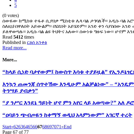
5
(0 votes)
ሰውዬው ከሚስቱ ተፋቶ ሲያበቃ ሚስቲቱ ሌላ ባል ታገባለች፡፡ አዲሱ ባል አሮ
ስለዚህ በዋለበት አይውልም፡፡ በሄደበት አይሄድም፡፡ አንድ ቀን ሳያስበው አንድ
ይለዋወጣሉ፡፡ አዲሱ ባል ልዩ ትህትና አለው፡፡ ሰውነቱ ግዙፍ ነው፡፡ ሆኖም 
Read
5412
times
Published in
ርዕሰ አንቀፅ
Read more...
More...
“ከላይ ሲነድ ባታየውም፤ ከውስጥ እሳቱ ተያይዟል” የኢንዶኔዢ
እንኳን ጠመንጃ ሰጥተኸው እንዲሁም አልቻልነው” – “አንዴም 
ትንሣይ ያብቃን”
“ያ ንሥር እንደኔ ዓይነት ሆኖ ምን አየር ላይ አወጣው?” አለ ዶሮ
“ዐባይን ጭብጦዬን ከቀማኝ ወዲህ አላምነውም” አገርኛ ተረት
Start
«
62
63
64
65
66
67
68
69
70
71
»
End
Page 67 of 77