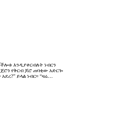
ደ ችሎቱ እንዲያቀርብለት ነብርን
ንጀሮን የቅርብ ጆሮ ጠባቂው አድርጐ
አደረ?” ይላል ነብር፡፡ “ዛሬ…