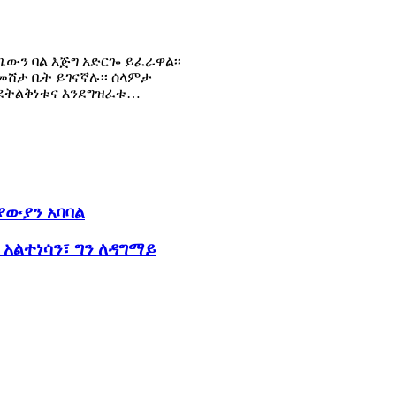
ጌውን ባል እጅግ አድርጐ ይፈራዋል፡፡
 መሸታ ቤት ይገናኛሉ፡፡ ሰላምታ
እንደትልቅነቱና እንደግዝፈቱ…
ያውያን አባባል
አልተነሳን፣ ግን ለዳግማይ