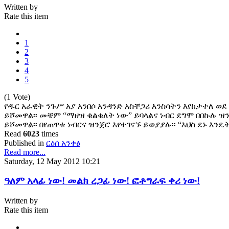
Written by
Rate this item
1
2
3
4
5
(1 Vote)
የዱር አራዊት ንጉሥ አያ አንበሶ አንዳንድ አስቸጋሪ እንስሳትን እየከታተለ ወ
ይሾመዋል፡፡ መቼም “ማዘዝ ቁልቁለት ነው” ይባላልና ነብር ደግሞ በበኩሉ ዝ
ይሾመዋል፡፡ በየጠዋቱ ነብርና ዝንጀሮ እየተገናኙ ይወያያሉ፡፡ “እህስ ደኑ እንዴት 
Read
6023
times
Published in
ርዕሰ አንቀፅ
Read more...
Saturday, 12 May 2012 10:21
ዓለም አላፊ ነው! መልክ ረጋፊ ነው! ፎቶግራፍ ቀሪ ነው!
Written by
Rate this item