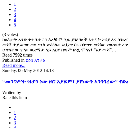
1
2
3
4
5
(3 votes)
ከዕለታት አንድ ቀን ጌታዋን ለረዥም ጊዜ ያገለገለች አንዲት አህያ እና ከጐረ
ውሻ፤ ተያይዘው ወደ ጫካ ይሄዳሉ፡፡ አህያዋ ሳር ስትግጥ ውሻው የወዳደቀ አጥ
ሆኖላቸው ዋለ፡፡ ወደማታ ላይ አህያ በጣም ሆዷ ሞላና፤ “አያ ውሻ”…
Read
7592
times
Published in
ርዕሰ አንቀፅ
Read more...
Sunday, 06 May 2012 14:18
“መንግሥት ዝሆን ነው ዞሮ አያይም፣ ያየነውን እንንገረው” የድ
Written by
Rate this item
1
2
3
4