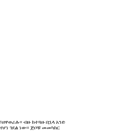
ዘዋወራሉ፡፡ ብዙ ከተጓዙ በኋላ አንድ
የሆነ ገደል ነው፡፡ ጅቦቹ መመካከር