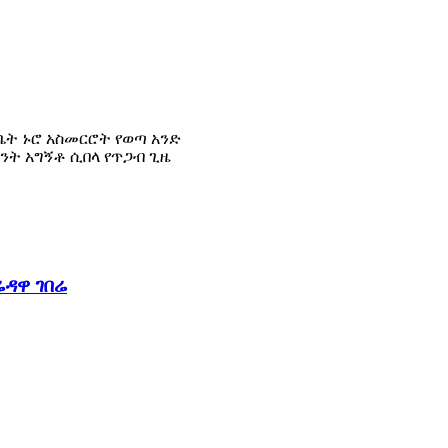
ቤት ኑሮ አስመርሮት የወጣ አንድ
ንት አግኝቶ ሲበላ የጥጋብ ጊዜ
ሬዳዋ ገበሬ