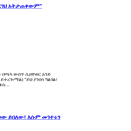
አርገህ አትታጠቀውም”
ቶ በጫካ ውስጥ ሲዘዋወር አንድ
 ይተረጐማል) “ይህ ያንበሳ ግልገል፣
ደቆስ…
ወው ይበለው፣ እሱም መገተሩን