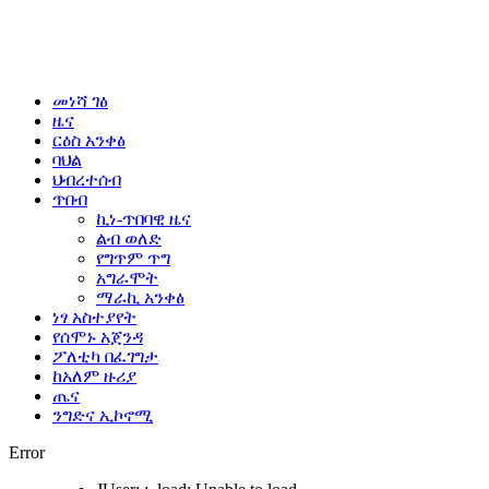
መነሻ ገፅ
ዜና
ርዕስ አንቀፅ
ባህል
ህብረተሰብ
ጥበብ
ኪነ-ጥበባዊ ዜና
ልብ ወለድ
የግጥም ጥግ
አግራሞት
ማራኪ አንቀፅ
ነፃ አስተያየት
የሰሞኑ አጀንዳ
ፖለቲካ በፈገግታ
ከአለም ዙሪያ
ጤና
ንግድና ኢኮኖሚ
Error