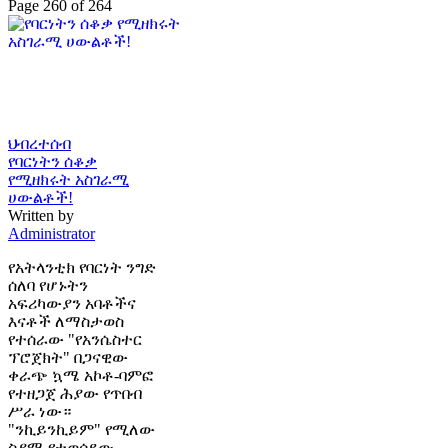
Page 260 of 264
ህብረተሰብ
የባርነትን ሰቆቃ
የሚዘክሩት አስገራሚ
ሀውልቶች!
Written by
Administrator
የአትላንቲክ የባርነት ንግድ
ሰለባ የሆኑትን
አፍሪካውያን አባቶችና
እናቶች ለማስታወስ
የተሰራው "የአንሴስተር
ፕሮጀክት" በጋናዊው
ቀራጭ ኳሜ አኮቶ-ባምፎ
የተዘጋጀ ሕያው የጥበብ
ሥራ ነው።
"ንኪይንኪይም" የሚለው
ስያሜ የተወሰደው