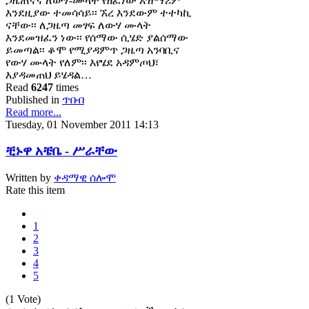
ጋዜጠኛና ለውሃ-ሙላት የዘፈነው አዝማሪም
እንደዚያው ተመሳሳይ፡፡ ኧረ እንደውም ተተካኪ
ናቸው፡፡ ለጋዜጣ መፃፍ ለውሃ ሙላት
እንደመዝፈን ነው፡፡ የሰማው ሲሄድ ያልሰማው
ይመጣል፡፡ ቆሞ የሚያዳምጥ ጋዜጣ አንባቢና
የውሃ ሙላት የለም፡፡ እየሄደ አዳምጦህ፣
እያዳመጠህ ይሄዳል…
Read
6247
times
Published in
ጥበብ
Read more...
Tuesday, 01 November 2011 14:13
ቺኑዋ አቼቤ - ሥራቸው
Written by
ቀዳማዊ ሰሎሞ
Rate this item
1
2
3
4
5
(1 Vote)