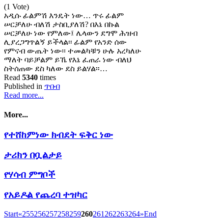
(1 Vote)
አዲሱ ፊልምሽ እንዴት ነው… ጥሩ ፊልም
ሠርቻለሁ ብለሽ ታስቢያለሽ? በእኔ በኩል
ሠርቻለሁ ነው የምለው፤ ሌላውን ደግሞ ሕዝብ
ሊያረጋግጥልኝ ይችላል፡፡ ፊልም የአንድ ሰው
የምናብ ውጤት ነው፡፡ ተመልካቹን ሁሉ አረካለሁ
ማለት ባይቻልም ይኼ የእኔ ፈጠራ ነው ብለህ
ስትሰጠው ደስ ካለው ደስ ይልሃል፡፡…
Read
5340
times
Published in
ጥበብ
Read more...
More...
የተሸከምነው ክብደት ፍቅር ነው
ታሪክን በቧልታይ
የሃሳብ ምግቦች
የአይዶል የጨረባ ተዝካር
Start
«
255
256
257
258
259
260
261
262
263
264
»
End