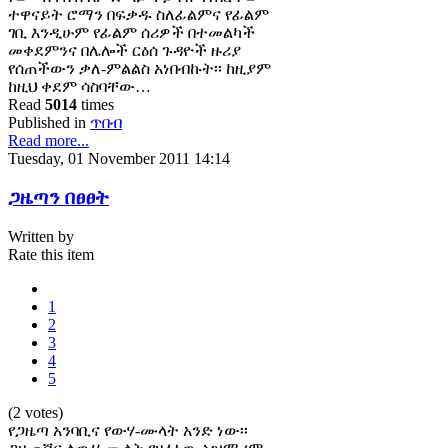
ተዋናይት ሮማን በፍቃዱ ስለፊልምና የፊልም
ገቢ እንዲሁም የፊልም ሰሪዎች በተመልካች
መቀደምንና በሌሎች ርዕሰ ጉዳዮች ዙሪያ
የሰጠችውን ቃለ-ምልልስ አነበብኩት፡፡ ከዚያም
ከዚህ ቀደም ሳስባቸው…
Read
5014
times
Published in
ጥበብ
Read more...
Tuesday, 01 November 2011 14:14
ጋዜጣን በፀፀት
Written by
Rate this item
1
2
3
4
5
(2 votes)
የጋዜጣ አንባቢና የውሃ-ሙላት አንድ ነው፡፡