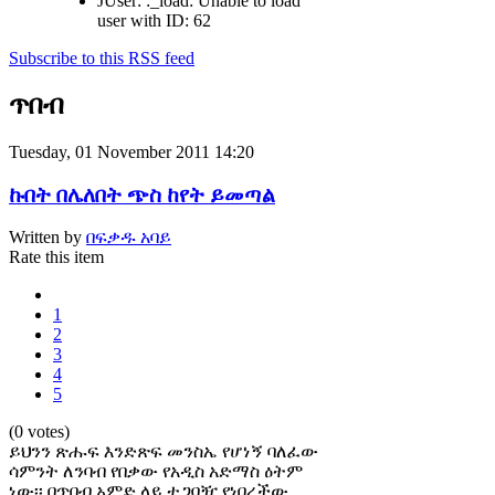
JUser: :_load: Unable to load
user with ID: 62
Subscribe to this RSS feed
ጥበብ
Tuesday, 01 November 2011 14:20
ኩበት በሌለበት ጭስ ከየት ይመጣል
Written by
በፍቃዱ አባይ
Rate this item
1
2
3
4
5
(0 votes)
ይህንን ጽሑፍ እንድጽፍ መንስኤ የሆነኝ ባለፈው
ሳምንት ለንባብ የበቃው የአዲስ አድማስ ዕትም
ነው፡፡ በጥበብ አምድ ላይ ተጋባዥ የነበረችው