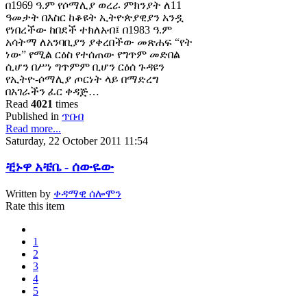
በ1969 ዓ.ም የሶማሊያ ወረራ ምክንያት ለ11
ዓመታት በእስር ከቆዩት ኢትዮጵያዊያን አንዷ
የነበረችው ከበደች ተክለአብ፤ በ1983 ዓ.ም
አሳትማ ለአንባቢያን ያቀረበችው መጽሐፍ “የት
ነው” የሚል ርዕስ የተሰጠው የግጥም መድበል
ሲሆን በሥነ ግጥምም ቢሆን ርዕሰ ጉዳዩን
የኢትዮ-ሶማሊያ ጦርነት ላይ በማድረግ
በአገራችን ፈር ቀዳጅ…
Read
4021
times
Published in
ጥበብ
Read more...
Saturday, 22 October 2011 11:54
ቺኑዋ አቼቤ - ሰውዬው
Written by
ቀዳማዊ ሰሎሞን
Rate this item
1
2
3
4
5