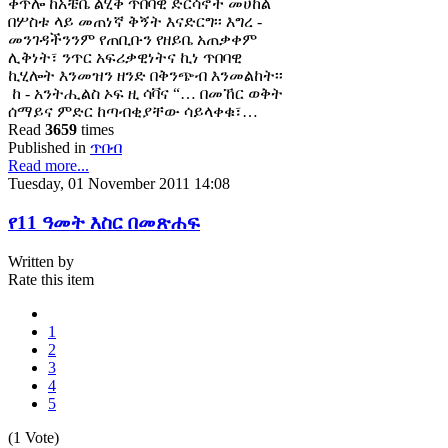
ቀጥሎ ከአቼቤ ልሂቅ ጥበባዊ ድርሳኖች መሀከል
በሦስቱ ላይ መጠነኛ ቅኝት እናድርግ፡፡ እግረ -
መንገዳችንንም የጠቢቡን የዘይቤ አጠቃቀም
ሊቅነት፣ ንጥር አፍሪቃዊነትና ኪነ ጥበባዊ
ኪሂሎት እንመዝን ዘንድ በቅንጭብ እንመልከት፡፡
ከ - አንትሒልስ ኦፍ ዚ ሳቫና “… በመኸር ወቅት
ሰማይና ምድር ከጣብቂያቸው ሳይላቀቁ፣…
Read
3659
times
Published in
ጥበብ
Read more...
Tuesday, 01 November 2011 14:08
የ11 ዓመት እስር በመጽሐፍ
Written by
Rate this item
1
2
3
4
5
(1 Vote)