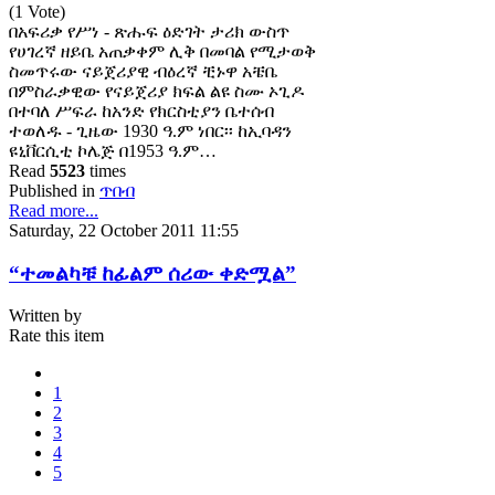
(1 Vote)
በአፍሪቃ የሥነ - ጽሑፍ ዕድገት ታሪክ ውስጥ
የሀገረኛ ዘይቤ አጠቃቀም ሊቅ በመባል የሚታወቅ
ስመጥሩው ናይጀሪያዊ ብዕረኛ ቺኑዋ አቼቤ
በምስራቃዊው የናይጀሪያ ክፍል ልዩ ስሙ ኦጊዶ
በተባለ ሥፍራ ከአንድ የክርስቲያን ቤተሰብ
ተወለዱ - ጊዜው 1930 ዓ.ም ነበር፡፡ ከኢባዳን
ዩኒቨርሲቲ ኮሌጅ በ1953 ዓ.ም…
Read
5523
times
Published in
ጥበብ
Read more...
Saturday, 22 October 2011 11:55
“ተመልካቹ ከፊልም ሰሪው ቀድሟል”
Written by
Rate this item
1
2
3
4
5