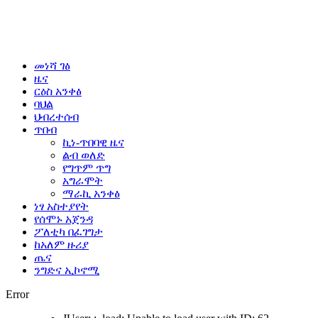
መነሻ ገፅ
ዜና
ርዕስ አንቀፅ
ባህል
ህብረተሰብ
ጥበብ
ኪነ-ጥበባዊ ዜና
ልብ ወለድ
የግጥም ጥግ
አግራሞት
ማራኪ አንቀፅ
ነፃ አስተያየት
የሰሞኑ አጀንዳ
ፖለቲካ በፈገግታ
ከአለም ዙሪያ
ጤና
ንግድና ኢኮኖሚ
Error