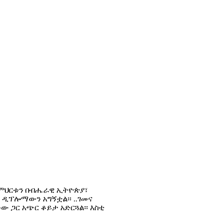
 ትምህርቱን በብሔራዊ ኢትዮጵያ፣
 ዲፕሎማውን አግኝቷል፡፡ ..ገመና
ው ጋር አጭር ቆይታ አድርጓል፡፡ እስቲ