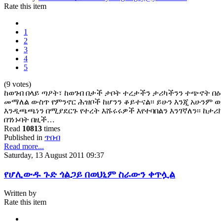
Rate this item
1
2
3
4
5
(9 votes)
ከወገብ በላይ ጣዖት፣ ከወገብ በታች ታቦት ተረታችን ታሪካችንን ተጭኖት በ
መማለል ውስጥ የምንኖር ሕዝቦች ከሆንን ቆይተናል፡፡ ይሁን እንጂ አሁንም 
እንዲጫጫነን በሚያደርጉ የተረት እሹሩሩዎች እየተባበልን እንገኛለን፡፡ ከታሪክ
በገነኑባት በዚች…
Read
10813
times
Published in
ጥበብ
Read more...
Saturday, 13 August 2011 09:37
የሆሊውዱ ጉድ ጎልጋይ በወህኒም ስራውን ቀጥሏል
Written by
Rate this item