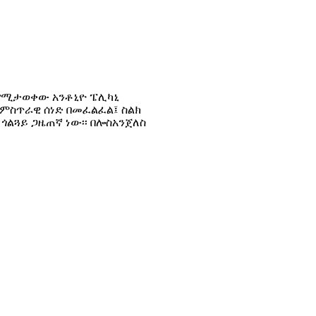
 የሚታወቀው አንቶኒዮ ፔሊካኒ
 ምስጥራዊ ሰነድ በመፈልፈል፤ ስልክ
ጎልጓይ ጋዜጠኛ ነው፡፡ በሎስአንጀለስ