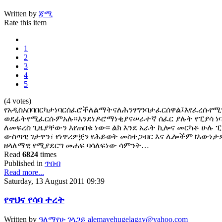
Written by
ጃሚ
Rate this item
1
2
3
4
5
(4 votes)
የአዲስአበባበርካታነባርሰፈሮችለልማትናለሕንፃግንባታፈርሰዋል፤እየፈረሱየሚ
ወደፊትየሚፈርሱምአሉ፡፡እንደነዶሮማነቂያናሠራተኛ ሰፈር ያሉት የፒያሳ ነ
ለመፍረስ ጊዜያቸውን እየጠበቁ ነው፡፡ ልክ እንደ አራት ኪሎና መርካቶ ሁሉ ፒ
ውስጣዊ ገታዋን፣ የነዋሪዎቿን የሕይወት መስተጋብር እና ሌሎችም tእውነ
ዘላለማዊ የሚያደርግ መሐፍ ባሳለፍነው ሳምንት…
Read
6824
times
Published in
ጥበብ
Read more...
Saturday, 13 August 2011 09:39
የኖህና የሳባ ተረት
Written by
ዓለማየሁ ገላጋይ alemayehugelagay@yahoo.com