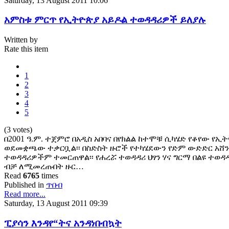
Saturday, 13 August 2011 10:06
አምስቱ ምርጥ የኢትዮጵያ አይዶል ተወዳዳሪዎች ይለያሉ
Written by
Rate this item
1
2
3
4
5
(3 votes)
በ2001 ዓ.ም. ተጀምሮ በአዲስ አበባና በየክልል ከተሞቹ ሲካሄድ የቆየው የ
ወደመቋጫው ተቃርቧል፡፡ በስድስት ዙሮች የተካሄደውን የድም ውድድር አሸን
ተወዳዳሪዎችም ተመርጠዋል፡፡ የሐረሯ ተወዳዳሪ ህፃን ሃና ግርማ በልዩ ተወ
ብቻ ለሚመረጡበት ዙር…
Read
6765
times
Published in
ጥበብ
Read more...
Saturday, 13 August 2011 09:39
ፒያሳን እንዳየ“ትና አንዳነበብኳት