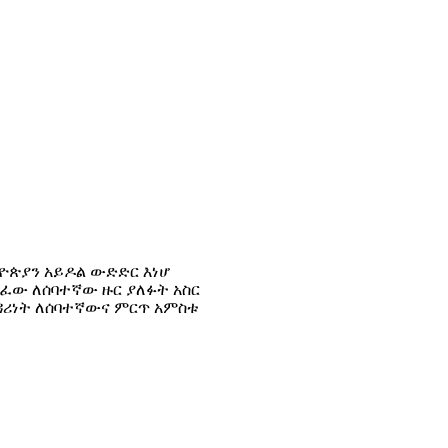
ኢትዮጵያን አይዶል ውድድር እነሆ
ፈው ለሰባተኛው ዙር ያለፉት አስር
ዳዳሪነት ለሰባተኛውና ምርጥ አምስቱ