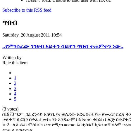
JUser: :_load: Unable to load user with ID: 62
Subscribe to this RSS feed
ጥበብ
Saturday, 20 August 2011 10:54
..የምንሰራው ገንዘብ አይተን ሳይሆን ጥበብ ተጠምተን ነው..
Written by
Rate this item
1
2
3
4
5
(3 votes)
በ1973 ዓ.ም. በፈረንሳይ አካባቢ የተወለደው አርቲስቱ፤ የመጀመሪያ ደረጃ
ሁለተኛ ደረጃን በተፈሪ መኰንን እንዲሁም ከእንጦጦ ቴክኒክ ኮሌጅ በቲያትር
ቁ.2.. ላይ ዶ/ር ምስክርን ሆኖ የሚጫወተው አርቲስቱ፤ ከጋዜጠኛ ሰላም ገረመ
ዳንኤል ሰውየውና…