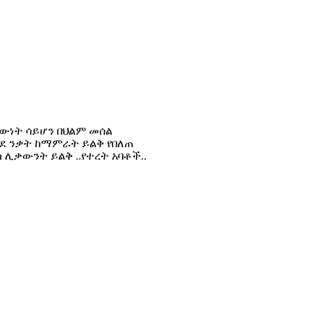
ዕውነት ሳይሆን በህልም መሰል
ወደ ንቃት ከማምራት ይልቅ የበለጠ
 ሊቃውንት ይልቅ ..የተረት አባቶች..