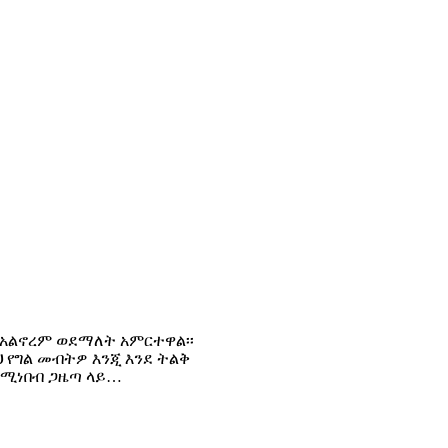
አልኖረም ወደማለት አምርተዋል፡፡
 የግል መብትዎ እንጂ እንደ ትልቅ
በሚነበብ ጋዜጣ ላይ…