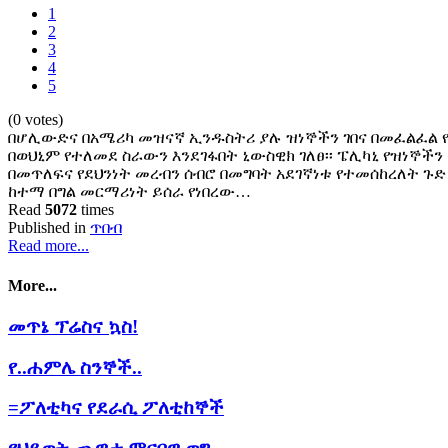
1
2
3
4
5
(0 votes)
በሆሊውድና በአሜሪካ መዝናኛ ኢንዱስትሪ ያሉ ዝነኞችን ገበና በመፈልፈል
በወህኒም የተለመደ ስራውን እንደገፋበት ኒውስዊክ ገለፀ፡፡ ፔሊካኒ የዝነኞችን
በመጥለፍና የደህንነት መረብን ሰብሮ በመግባት አደገኛነቱ የተመሰከረለት ጉድ 
ከተማ በግል መርማሪነት ይሰራ የነበረው…
Read
5072
times
Published in
ጥበብ
Read more...
More...
መጥኔ ፕሬስና ኳስ!
የ..ሐምሌ ስንኞች..
=ፖለቲካና የደራሲ ፖለቲከኞች