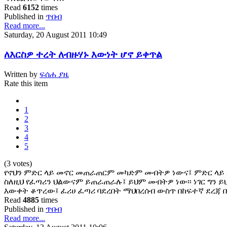
Read
6152
times
Published in
ጥበብ
Read more...
Saturday, 20 August 2011 10:49
ለእርስዎ ተረት ለብዙሃኑ እውነት ሆኖ ይቀጥል
Written by
ፍሰሐ ያዜ
Rate this item
1
2
3
4
5
(3 votes)
የኖህን ምድር ላይ መኖር መጠራጠርም መካድም መብትዎ ነውና፤ ምድር ላይ 
ስለዚህ የፈጣሪን ህልውናም ይጠራጠራሉ፤ ይህም መብትዎ ነው፡፡ ነገር ግን ይህ
እውቀት ቆጥረው፤ ፈሪሀ ፈጣሪ ባደረበት ማህበረሰብ ውስጥ በከፍተኛ ደረጃ 
Read
4885
times
Published in
ጥበብ
Read more...