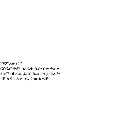
ገኙምአሉ፤ገና
ባርሰፈሮችም ከአራት ኪሎ በመቀጠል
ያሳም በከፊል ፈርሳ ከመገንባቷ በፊት
ታዎች ለኛና ለቀጣይ ትውልዶች