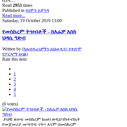
በኋላ…
Read
2953
times
Published in
የሰሞኑ አጀንዳ
Read more...
Saturday, 19 October 2019 13:00
የመስከረም ትዝብቶች - ከእሬቻ እስከ
ህዳሴ ግድብ
Written by
(ከአብዱራህማን አህመዲን፤ የቀድሞ
የፓርላማ አባል)
Rate this item
1
2
3
4
5
(6 votes)
ይህቺ ጽሁፍ መስከረም ከጠባ ወዲህ የከተብኳት
የመጀመሪያ መጣጥፍ ናት፡፡ እናም በመስከረም