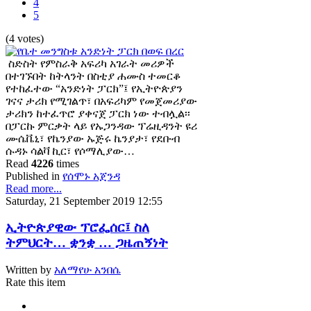
4
5
(4 votes)
ስድስት የምስራቅ አፍሪካ አገራት መሪዎች
በተገኙበት ከትላንት በስቲያ ሐሙስ ተመርቆ
የተከፈተው “አንድነት ፓርክ”፤ የኢትዮጵያን
ገናና ታሪክ የሚገልጥ፣ በአፍሪካም የመጀመሪያው
ታሪክን ከተፈጥሮ ያቀናጀ ፓርክ ነው ተብሏል፡፡
በፓርኩ ምርቃት ላይ የኡጋንዳው ፕሬዚዳንት ዩሪ
ሙሴቬኒ፣ የኬንያው ኡጅሩ ኬንያታ፣ የደቡብ
ሱዳኑ ሳልቫ ኪር፣ የሶማሊያው…
Read
4226
times
Published in
የሰሞኑ አጀንዳ
Read more...
Saturday, 21 September 2019 12:55
ኢትዮጵያዊው ፕሮፌሰር፤ ስለ
ትምህርት… ቋንቋ … ጋዜጠኝነት
Written by
አለማየሁ አንበሴ
Rate this item