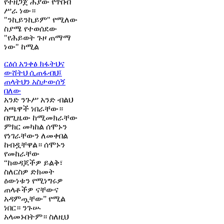
የተዘጋጀ ሕያው የጥበብ
ሥራ ነው።
"ንኪይንኪይም" የሚለው
ስያሜ የተወሰደው
"የሕይወት ጉዞ ጠማማ
ነው" ከሚል
ርዕሰ አንቀፅ
ክፋትህና
ውሸትህ ሲጠፋብህ፤
ጠላትህን አስታውሰኝ
በለው
አንድ ንጉሥ አንድ ብልህ
አጫዋች ነበራቸው።
በየጊዜው ከሚመክራቸው
ምክር መካከል ሰሞኑን
የነገራቸውን ለመቀበል
ከብዷቸዋል። ሰሞኑን
የመከራቸው
“ከወዳጆችዎ ይልቅ፣
ስለርስዎ ድክመት
ዕውነቱን የሚነግሩዎ
ጠላቶችዎ ናቸውና
አዳምጧቸው” የሚል
ነበር። ንጉሡ
አላመኑበትም። ስለዚህ