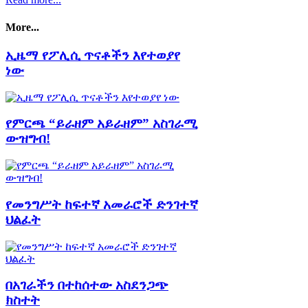
More...
ኢዜማ የፖሊሲ ጥናቶችን እየተወያየ
ነው
የምርጫ “ይራዘም አይራዘም” አስገራሚ
ውዝግብ!
የመንግሥት ከፍተኛ አመራሮች ድንገተኛ
ህልፈት
በአገራችን በተከሰተው አስደንጋጭ
ክስተት