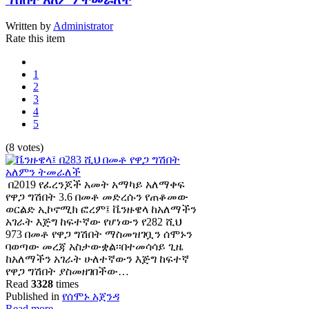
Written by
Administrator
Rate this item
1
2
3
4
5
(8 votes)
በ2019 የፈረንጆች አመት አማካይ አለማቀፍ
የዋጋ ግሽበት 3.6 በመቶ መድረሱን የጠቆመው
ወርልድ ኢኮኖሚክ ፎረም፤ ቬንዙዌላ ከአለማችን
አገራት እጅግ ከፍተኛው የሆነውን የ282 ሺህ
973 በመቶ የዋጋ ግሽበት ማስመዝገቧን ሰሞኑን
ባወጣው መረጃ አስታውቋል፡፡በተመሳሳይ ጊዜ
ከአለማችን አገራት ሁለተኛውን እጅግ ከፍተኛ
የዋጋ ግሽበት ያስመዘገበችው…
Read
3328
times
Published in
የሰሞኑ አጀንዳ
Read more...