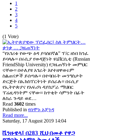
1
2
3
4
5
(1 Vote)
“የአገሪቱ የውጭ ዕዳ ያሳስበኛል” ፕ/ር ዘነበ ክንፈ
ይባላሉ፡፡ በሩሲያ የወዳጅነት ዩኒቨርሲቲ (Russian
FriendShip University) የጋዜጠኝነት መምህር
ናቸው፡፡ በተለያዩ አገራት እየተዘዋወሩም
ስልጠናዎች ይሰጣሉ፡፡ በተባበሩት መንግስታት
ድርጅት በኤክስፐርትነት ይሰራሉ፡፡ በሩሲያ
የኢትዮጵያና የአፍሪካ ዳያስፖራ ማህበር
ፕሬዚዳንትም ናቸው፡፡ ከጥቂት ሳምንት በፊት
ለስራ ጉዳይ ወደ…
Read
3602
times
Published in
የሰሞኑ አጀንዳ
Read more...
Saturday, 17 August 2019 14:04
ቬንዙዌላ፤ በ283 ሺህ በመቶ የዋጋ
ግሽበት አለምን ትመራለች