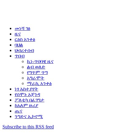
መነሻ ገፅ
ዜና
ርዕስ አንቀፅ
ባህል
ህብረተሰብ
ጥበብ
ኪነ-ጥበባዊ ዜና
ልብ ወለድ
የግጥም ጥግ
አግራሞት
ማራኪ አንቀፅ
ነፃ አስተያየት
የሰሞኑ አጀንዳ
ፖለቲካ በፈገግታ
ከአለም ዙሪያ
ጤና
ንግድና ኢኮኖሚ
Subscribe to this RSS feed