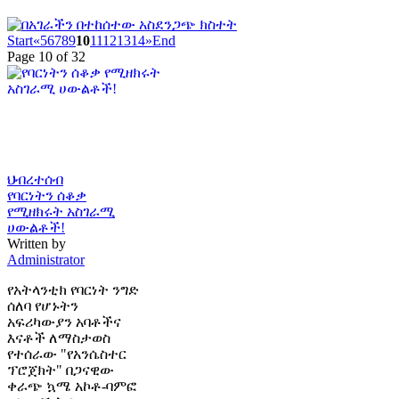
Start
«
5
6
7
8
9
10
11
12
13
14
»
End
Page 10 of 32
ህብረተሰብ
የባርነትን ሰቆቃ
የሚዘክሩት አስገራሚ
ሀውልቶች!
Written by
Administrator
የአትላንቲክ የባርነት ንግድ
ሰለባ የሆኑትን
አፍሪካውያን አባቶችና
እናቶች ለማስታወስ
የተሰራው "የአንሴስተር
ፕሮጀክት" በጋናዊው
ቀራጭ ኳሜ አኮቶ-ባምፎ