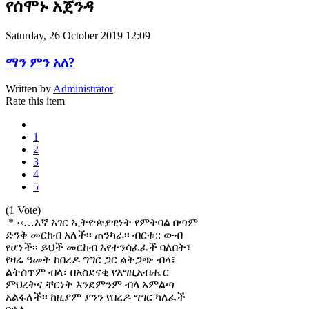
የሰሞኑ አጀንዳ
Saturday, 26 October 2019 12:09
ማን ምን አለ?
Written by
Administrator
Rate this item
1
2
3
4
5
(1 Vote)
* ‹‹…እኛ አገር ኢትዮጵያዊነት የምትባል በጣም
ድንቅ መርከብ አለች፡፡ ጠንካራ፡፡ ብርቱ:: ውብ
የሆነች፡፡ ይህች መርከብ እየተንሳፈፈች ባለበት፣
የዛሬ ዓመት ከበረዶ ግግር ጋር ልትጋጭ ብላ፣
ልትሰጥም ብላ፣ በአስደናቂ የእግዚአብሔር
ምህረትና ቸርነት እንደምንም ብላ አምልጣ
አልፋለች፡፡ ከዚያም ያንን የበረዶ ግግር ካለፈች