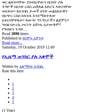
ወር ልጽፍባቸው ያሰብኳቸውን በርከት ያሉ
ጉዳዮች በአንድ ርእስ ጠቅለል አድርጌ ላቀርባቸው
ወደድሁ፡፡ ለአንባቢ ይመች ዘንድ መልእክቶቹን
በአጭር ርእስ ከፋፍዬ እንደሚከተለው
አቀርባቸዋለሁ፡፡ ከውጭ ግንኙነታችን ልጀምር፡፡
ግብፅ በታሪኳ ጦርነት አሸንፋ አታውቅም!
የግብጽን ጉዳይ…
Read
3890
times
Published in
የሰሞኑ አጀንዳ
Read more...
Saturday, 19 October 2019 12:49
የኢዜማ ጠንከር ያሉ አቋሞች
Written by
አለማየሁ አንበሴ
Rate this item
1
2
3
4
5
(1 Vote)