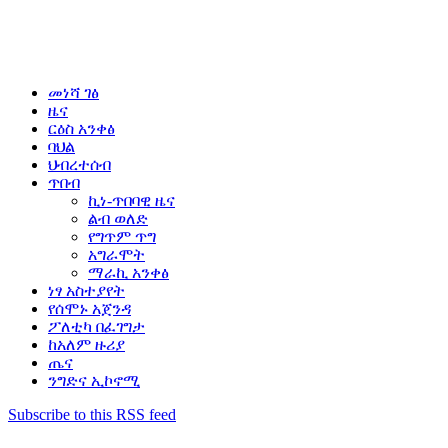
መነሻ ገፅ
ዜና
ርዕስ አንቀፅ
ባህል
ህብረተሰብ
ጥበብ
ኪነ-ጥበባዊ ዜና
ልብ ወለድ
የግጥም ጥግ
አግራሞት
ማራኪ አንቀፅ
ነፃ አስተያየት
የሰሞኑ አጀንዳ
ፖለቲካ በፈገግታ
ከአለም ዙሪያ
ጤና
ንግድና ኢኮኖሚ
Subscribe to this RSS feed