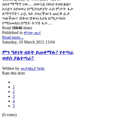
አስተማማኝ ነው… ሰውነቷ በላብ ተዘፍቋል፡፡
አናቷን እየወቀረ ከሚያሰቃያት ራስ ምታት ፋታ
ለማግኘት፣ ራሷ ላይ ያሰረችውን ጨርቅ ፈታ
ጣለችው፡፡ ሽቅብ ሽቅብ እያለ ከሚታገላት
የማስመለስ ስሜት ትንሽ ፋታ…
Read
16646
times
Published in
ዋናው ጤና
Read more...
Saturday, 10 March 2012 13:04
ምን ዓይነት ዘይት ይጠቀማሉ? የተጣራ
ወይስ ያልተጣራ?
Written by
መታሰቢያ ካሳዬ
Rate this item
1
2
3
4
5
(0 votes)