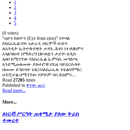
1
2
3
4
5
(0 votes)
“ዐይን ከጽዮን (Eye from zion)” የተባለ
የእስራኤል በጐ አድራጊ ሀኪሞች ቡድን
ለአንዲት ኢትዮጵያዊት ታዳጊ ሕፃን ነፃ የህክምና
አገልግሎት በማድረግ ህይወቷን ታደገ፡፡ አዲስ
አበባ ከሚገኘው የእስራኤል ኤምባሲ መግለጫ
እንደሚጠቁመው ዶክተሮቹ በጊዜ ባይደርሱላት
ህመሙ ይገድላት ነበር፡፡በእስራኤሉ የቴልሃሾሜር
ሆስፒታል በሚገኘው የቻይም ሳባ ሕክምና…
Read
27205
times
Published in
ዋናው ጤና
Read more...
More...
ለነርቭ ሥርዓት ጠቀሜታ ያለው ትራስ
ተመረተ