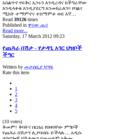
አሰልጥኖ የፍቅር አጋሩን እንዲረዳና ከችግራቸው
እንዲላቀቁ እንዲያደርግ እንመክራለን፡፡ የባልና
ሚስት ተማምኖና ተስማምቶ ወደ እኛ…
Read
39126
times
Published in
ዋናው ጤና
Read more...
Saturday, 17 March 2012 09:23
የጨጓራ በሽታ - የታዳጊ አገር ህዝቦች
ችግር
Written by
መታሰቢያ ካሣዬ
Rate this item
1
2
3
4
5
(10 votes)
ቅመም፣ ቅባትና በርበሬ የበዛባቸው ምግቦች
የጨጓራ በሽታን ሊያባብሱ ይችላሉ… አዲሱ
ቴክኖሎጂ በሽታውን የመጠቆም አቅሙ