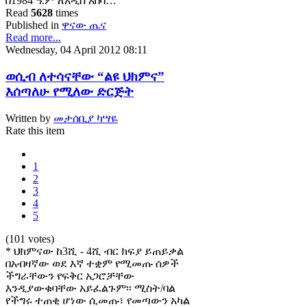
በ1984 ዓ.ም ለአዲስ አበባ…
Read
5628
times
Published in
ዋናው ጤና
Read more...
Wednesday, 04 April 2012 08:11
ወሲብ ለተሳናቸው “ልዩ ህክምና”
እሰጣለሁ የሚለው ድርጅት
Written by
መታሰቢያ ካሣዬ
Rate this item
1
2
3
4
5
(101 votes)
* ህክምናው ከ3ሺ - 4ሺ ብር ክፍያ ይጠይቃል
በአብዛኛው ወደ እኛ ተቋም የሚመጡ ሰዎች
ችግራቸውን የፍቅር አጋሮቻቸው
እንዲያውቁባቸው አይፈልጉም፡፡ ሚስት/ባል
የችግሩ ተጠቂ ሆነው ሲመጡ፣ የመጣውን አካል