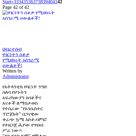
Start
«
33
34
35
36
37
38
39
40
41
42
Page 42 of 42
ህብረተሰብ
የባርነትን ሰቆቃ
የሚዘክሩት አስገራሚ
ሀውልቶች!
Written by
Administrator
የአትላንቲክ የባርነት ንግድ
ሰለባ የሆኑትን
አፍሪካውያን አባቶችና
እናቶች ለማስታወስ
የተሰራው "የአንሴስተር
ፕሮጀክት" በጋናዊው
ቀራጭ ኳሜ አኮቶ-ባምፎ
የተዘጋጀ ሕያው የጥበብ
ሥራ ነው።
"ንኪይንኪይም" የሚለው