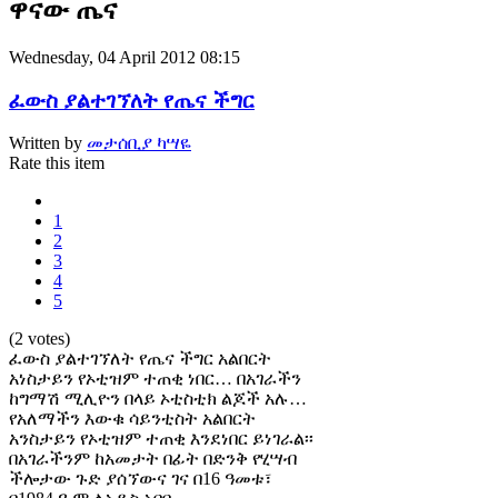
ዋናው ጤና
Wednesday, 04 April 2012 08:15
ፈውስ ያልተገኘለት የጤና ችግር
Written by
መታሰቢያ ካሣዬ
Rate this item
1
2
3
4
5
(2 votes)
ፈውስ ያልተገኘለት የጤና ችግር አልበርት
አነስታይን የኦቲዝም ተጠቂ ነበር… በአገራችን
ከግማሽ ሚሊዮን በላይ ኦቲስቲክ ልጆች አሉ…
የአለማችን እውቁ ሳይንቲስት አልበርት
አንስታይን የኦቲዝም ተጠቂ እንደነበር ይነገራል፡፡
በአገራችንም ከአመታት በፊት በድንቅ የሂሣብ
ችሎታው ጉድ ያሰኘውና ገና በ16 ዓመቱ፣