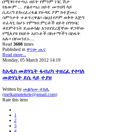
በሚገባ የተጣራ ዘይት የምንም ነገር ሽታ
የለውም … ያልተጣራ ዘይት መጥበሻ ላይ
ሲደረግ ይኩረፈረፋል የሁዳዴ ፆም ከተጀመረ
ሳምንታት ተቆጥረዋል፡፡ በዚህ የፆም ወቅት እጅግ
ተፈላጊ ከሆኑ የምግብ ምርቶች ዘይት በግንባር
ቀደምትነት ይጠቀሳል፡ እንደየደረጃቸው ዋጋቸው
የሚለያዩ የዘይት አይነቶች በከተማችን በስፋት
አሉ፡፡ በየመንደሩ…
Read
3608
times
Published in
ዋናው ጤና
Read more...
Monday, 05 March 2012 14:19
ከአዲስ መድሃኒት ፋብሪካ ተዘረፈ የተባለ
መድሃኒት ደሴ ላይ ተያዘ
Written by
መልካሙ ተክሌ
(melkamutekele@gmail.com)
Rate this item
1
2
3
4