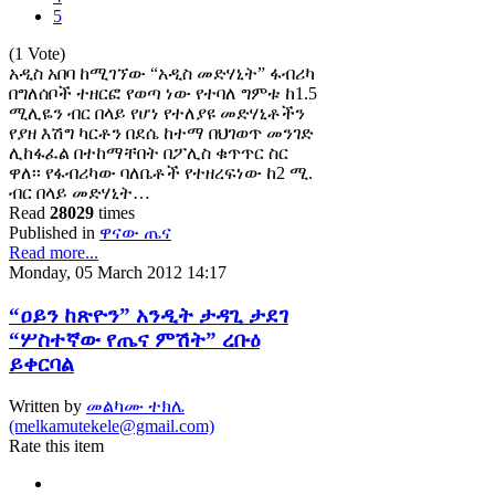
5
(1 Vote)
አዲስ አበባ ከሚገኘው “አዲስ መድሃኒት” ፋብሪካ
በግለሰቦች ተዘርፎ የወጣ ነው የተባለ ግምቱ ከ1.5
ሚሊዬን ብር በላይ የሆነ የተለያዩ መድሃኒቶችን
የያዘ እሽግ ካርቶን በደሴ ከተማ በህገወጥ መንገድ
ሊከፋፈል በተከማቸበት በፖሊስ ቁጥጥር ስር
ዋለ፡፡ የፋብሪካው ባለቤቶች የተዘረፍነው ከ2 ሚ.
ብር በላይ መድሃኒት…
Read
28029
times
Published in
ዋናው ጤና
Read more...
Monday, 05 March 2012 14:17
“ዐይን ከጽዮን” አንዲት ታዳጊ ታደገ
“ሦስተኛው የጤና ምሽት” ረቡዕ
ይቀርባል
Written by
መልካሙ ተክሌ
(melkamutekele@gmail.com)
Rate this item