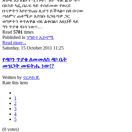
ጽሁፍ እያነበቡ የሚገኙት? ዝም ብዬ ልገምት፡፡
በአንድ ካፌ በራፍ ላይ ተሰይመው የወረደ
ቡናዎትን እየተጎነጩ ሊሆን ይችላል፡፡ ስለ ቡናው
ጣዕምና ጠቀሜታ እያሰቡ ከጋዜጣዎ ጋር
ወግዎትን ቀጥለዋል ብዬ ልቀበል፡፡ እዚህች ላይ
ግን ጥያቄ ላነሳ ነው፡፡…
Read
5701
times
Published in
ንግድና ኢኮኖሚ
Read more...
Saturday, 15 October 2011 11:25
የዳቦን ጥያቄ ለመመለስ ዳቦ ቤት
መዝጋት መፍትሔ ነው!?
Written by
ናርዶስ ጂ.
Rate this item
1
2
3
4
5
(0 votes)