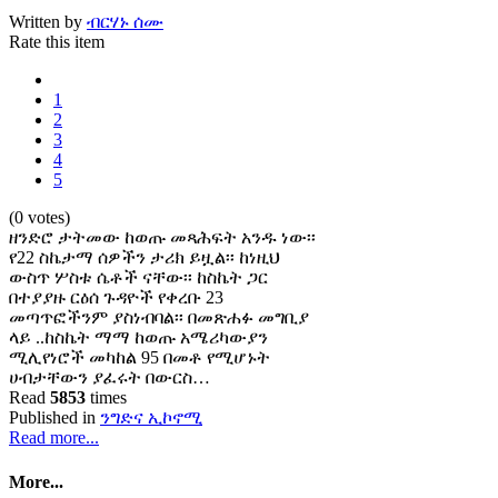
Written by
ብርሃኑ ሰሙ
Rate this item
1
2
3
4
5
(0 votes)
ዘንድሮ ታትመው ከወጡ መጻሕፍት አንዱ ነው፡፡
የ22 ስኬታማ ሰዎችን ታሪክ ይዟል፡፡ ከነዚህ
ውስጥ ሦስቱ ሴቶች ናቸው፡፡ ከስኬት ጋር
በተያያዙ ርዕሰ ጉዳዮች የቀረቡ 23
መጣጥፎችንም ያስነብባል፡፡ በመጽሐፉ መግቢያ
ላይ ..ከስኬት ማማ ከወጡ አሜሪካውያን
ሚሊየነሮች መካከል 95 በመቶ የሚሆኑት
ሀብታቸውን ያፈሩት በውርስ…
Read
5853
times
Published in
ንግድና ኢኮኖሚ
Read more...
More...