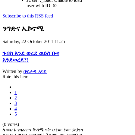
JUser: :_load: Unable to load
user with ID: 62
Subscribe to this RSS feed
ንግድና ኢኮኖሚ
Saturday, 22 October 2011 11:25
ገብስ እንደ ወረደ ወይስ ቡና
እንደወረደ?!
Written by
በፍቃዱ አባይ
Rate this item
1
2
3
4
5
(0 votes)
ለመሆኑ የዛሬዋን ቅዳሜ የት ሆነው ነው ይህንን