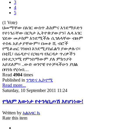
3
4
5
(1 Vote)
ህመማቸው በአገር ውስጥ ሕክምና እንደማይድን
የተነገራቸው በርካታ ኢትዮጵያውያን፤ ሌላ አገር
ሄደው መታከም እንደሚችሉ ሲገለላቸው ብዙም
ተስፋ አይታያቸውም፡፡ በመቶ ሺ ብሮች
የሚቆጠር ገንዘብ እንደሚያስፈልግ ያውቃሉና፡፡
በቲቪ፣ በሬዲዮና በጋዜጣ የእርዳታ ጥሪዎችን
በተደጋጋሚ የምንስማውም ያለ ምክንያት
አይደለም፡፡ ..ውድ ወገኖቼ የተቻላችሁን ያህል
በባንክ የሂሳብ…
Read
4904
times
Published in
ንግድና ኢኮኖሚ
Read more...
Saturday, 10 September 2011 11:24
የዓለም እውነታ የተገላቢጦሽ እየሆነነው!
Written by
አልአዛር ኬ
Rate this item