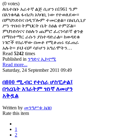
(0 votes)
ለቤተሰቡ አራተኛ ልጅ ሲሆን በ1961 ዓ.ም
በእንቁላል ፋብሪካ አካባቢ ነው የተወለደው፡፡
በምህንድስና በዲፕሎም ተመርቋል፡፡ በአቢሲኒያ
ሥነ ጥበብ ትምህርት ቤት ስዕል ተምሯል፡፡
ምህንድስናና ስዕሉን ጨምሮ ፈረንሳይኛ ቋንቋ
በማስተማር ራሱን ያስተዳድራል፡፡ ከወዳደቁ
ነገሮች የሰራቸው በመቶ የሚቆጠሩ የፈጠራ
አሉት፡፡ ይህ ብቻ ሳይሆን አግራሞትን…
Read
5242
times
Published in
ንግድና ኢኮኖሚ
Read more...
Saturday, 24 September 2011 09:49
በ800 ሚ.ብር የተሰራ ሆስፒታል፤
በጎረቤት አገራትም ዝነኛ ለመሆን
አቅዷል
Written by
መንግሥቱ አበበ
Rate this item
1
2