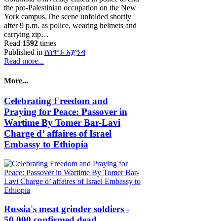
the pro-Palestinian occupation on the New
York campus.The scene unfolded shortly
after 9 p.m. as police, wearing helmets and
carrying zip…
Read
1592
times
Published in
የሰሞኑ አጀንዳ
Read more...
More...
Celebrating Freedom and
Praying for Peace: Passover in
Wartime By Tomer Bar-Lavi
Charge d’ affaires of Israel
Embassy to Ethiopia
Russia's meat grinder soldiers -
50,000 confirmed dead