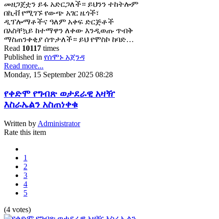
መዘጋጀቷን ይፋ አድርጋለች። ይህንን ተከትሎም
በኪቭ የሚገኙ የውጭ አገር ዜጎች፣
ዲፕሎማቶችና ዓለም አቀፍ ድርጅቶች
በአስቸኳይ ከተማዋን ለቀው እንዲወጡ ጥብቅ
ማስጠንቀቂያ ሰጥታለች። ይህ የሞስኮ ከባድ…
Read
10117
times
Published in
የሰሞኑ አጀንዳ
Read more...
Monday, 15 September 2025 08:28
የቀድሞ የግብጽ ወታደራዊ አዛዥ
እስራኤልን አስጠነቀቁ
Written by
Administrator
Rate this item
1
2
3
4
5
(4 votes)