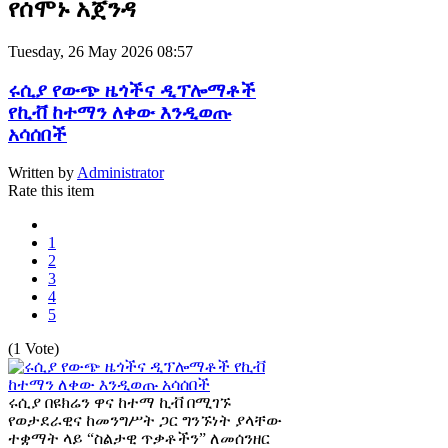
የሰሞኑ አጀንዳ
Tuesday, 26 May 2026 08:57
ሩሲያ የውጭ ዜጎችና ዲፕሎማቶች
የኪቭ ከተማን ለቀው እንዲወጡ
አሳሰበች
Written by
Administrator
Rate this item
1
2
3
4
5
(1 Vote)
ሩሲያ በዩክሬን ዋና ከተማ ኪቭ በሚገኙ
የወታደራዊና ከመንግሥት ጋር ግንኙነት ያላቸው
ተቋማት ላይ “ስልታዊ ጥቃቶችን” ለመሰንዘር