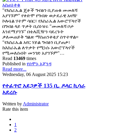
"የእስራኤል ጄቶች ግብፅን ቢያጠቁ መመለሻ
አያገኙም" የቀድሞ የግብጽ ወታደራዊ አዛዥ
ኮሎኔል ሃተም ሳበር፣ የእስራኤል አውሮፕላኖች
በግብፅ ላይ ጥቃት ቢሰነዝሩ "መመለሻ ቦታ
እንደማያገኙ" በቴሌቪዥን ባደረጉት
ቃለመጠይቅ ግልጽ ማስጠንቀቂያ ሰጥተዋል፡፡
"የእስራኤል አየር ሃይል ግብፅን ቢያጠቃ፣
ከእስራኤል ለጥቃት የሚነሱ አውሮፕላኖች
የሚመለሱበት መንገድ አያገኙም"…
Read
13469
times
Published in
የሰሞኑ አጀንዳ
Read more...
Wednesday, 06 August 2025 15:23
የተፈጥሮ አደጋዎች 135 ቢ. ዶላር ኪሳራ
አደረሱ
Written by
Administrator
Rate this item
1
2