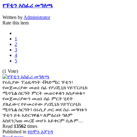
የፑቲን አስፈሪ መግለጫ
Written by
Administrator
Rate this item
1
2
3
4
5
(1 Vote)
የሩሲያው ፕሬዚዳንት ቭላድሚር ፑቲን፣
የመጀመሪያው መጠነ ሰፊ የዖሪሺኒክ ሃይፐርሶኒክ
ሚሳዔል ስርዓት ምርት መጠናቀቁን አስታወቁ።
የመጀመሪያውን መጠነ ሰፊ ምርት ሂደት
ያለፈውና የተመረተው ዖሪሺኒክ ሃይፐርሶኒክ
ሚሳዔል ስርዓት፤ በሩሲያ ጦር ወደ ስራ መግባቱን
ፑቲን ይፋ አድርገዋል። ለምዕራቡ ዓለም
አስደንጋጩ መረጃ መሆኑ አይቀርም ሲሉም…
Read
13562
times
Published in
የሰሞኑ አጀንዳ