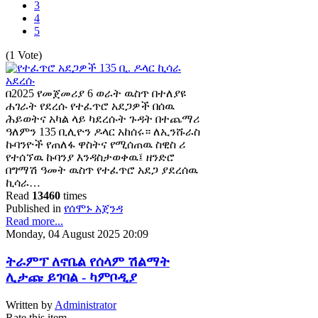
3
4
5
(1 Vote)
በ2025 የመጀመሪያ 6 ወራት ዉስጥ በተለያዩ
ሐገራት የደረሱ የተፈጥሮ አደጋዎች በሰዉ
ሕይወትና አካል ላይ ካደረሱት ጉዳት በተጨማሪ
ዓለምን 135 ቢሊዮን ዶላር አከሰሩ። ለኢንሹራስ
ኩባንዮች የጠለፋ ዋስትና የሚሰጠዉ ስዊስ ሪ
የተሰኘዉ ኩባንያ እንዳስታወቀዉ፤ ዘንድሮ
በግማሽ ዓመት ዉስጥ የተፈጥሮ አደጋ ያደረሰዉ
ኪሳራ…
Read
13460
times
Published in
የሰሞኑ አጀንዳ
Read more...
Monday, 04 August 2025 20:09
ትራምፕ ለኖቤል የሰላም ሽልማት
ሊታጩ ይገባል - ካምቦዲያ
Written by
Administrator
Rate this item