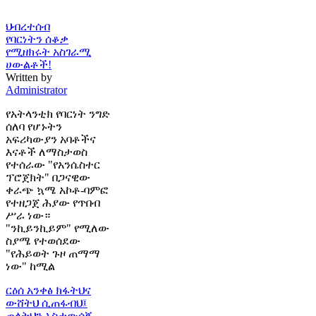
ህብረተሰብ
የባርነትን ሰቆቃ
የሚዘክሩት አስገራሚ
ሀውልቶች!
Written by
Administrator
የአትላንቲክ የባርነት ንግድ
ሰለባ የሆኑትን
አፍሪካውያን አባቶችና
እናቶች ለማስታወስ
የተሰራው "የአንሴስተር
ፕሮጀክት" በጋናዊው
ቀራጭ ኳሜ አኮቶ-ባምፎ
የተዘጋጀ ሕያው የጥበብ
ሥራ ነው።
"ንኪይንኪይም" የሚለው
ስያሜ የተወሰደው
"የሕይወት ጉዞ ጠማማ
ነው" ከሚል
ርዕሰ አንቀፅ
ክፋትህና
ውሸትህ ሲጠፋብህ፤
ጠላትህን አስታውሰኝ