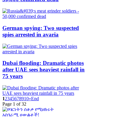
German spying: Two suspected
spies arrested in avaria
Dubai flooding: Dramatic photos
after UAE sees heaviest rainfall in
75 years
1
2
3
4
5
6
7
8
9
10
»
End
Page 1 of 32