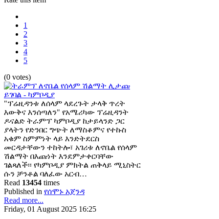
1
2
3
4
5
(0 votes)
"ፕሬዚዳንቱ ለሰላም ላደረጉት ታላቅ ጥረት
እውቅና እንሰጣለን" የአሜሪካው ፕሬዚዳንት
ዶናልድ ትራምፕ ካምቦዲያ ከታይላንድ ጋር
ያላትን የድንበር ግጭት ለማስቆምና የተኩስ
አቁም ስምምነት ላይ እንድትደርስ
መርዳታቸውን ተከትሎ፣ አገሪቱ ለኖቤል የሰላም
ሽልማት በእጩነት እንደምታቀርባቸው
ገልጻለች፡፡ የካምቦዲያ ምክትል ጠቅላይ ሚኒስትር
ሱን ቻንቶል ባለፈው አርብ…
Read
13454
times
Published in
የሰሞኑ አጀንዳ
Read more...
Friday, 01 August 2025 16:25