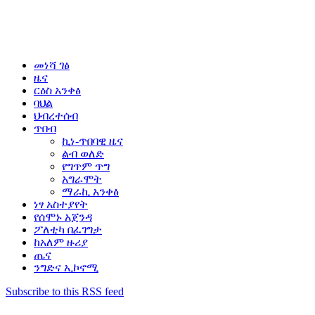
መነሻ ገፅ
ዜና
ርዕስ አንቀፅ
ባህል
ህብረተሰብ
ጥበብ
ኪነ-ጥበባዊ ዜና
ልብ ወለድ
የግጥም ጥግ
አግራሞት
ማራኪ አንቀፅ
ነፃ አስተያየት
የሰሞኑ አጀንዳ
ፖለቲካ በፈገግታ
ከአለም ዙሪያ
ጤና
ንግድና ኢኮኖሚ
Subscribe to this RSS feed