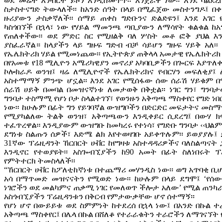
ወደ መሬት እንብርት ይዞን እንዲሸመጥጥ፡፡ እንጀራዋ ነው፡፡ እንደ ባልደ
ስታስተናግድ ትውላለች፡፡ ከአንድ ሰዓት በላይ በሚፈጀው መስተንግዶ፤ በ
ዙሪያውን ታስቃኛለች፡፡ ሰማይ ጠቀስ ግድቡንና ድልድዩን፤ እንደ አገር 
ካስጎበኘች በኋላ፣ ነው የሃይል ማመንጫ ጣቢያውን ለማሳየት ቁልቁል ከ
የጠለቀችው፡፡ ወደ ምድር ስር የሚዘልቅ ባለ ሦስት መቶ ፎቅ ያህል እን
ያስፈራኛል። ከላያችን ላይ ግዙፍ ግድብ ብቻ ሳይሆን ግዙፍ ሃይቅ አለ፡፡ 
የኤሌክትሪክ ሃይል የሚመነጨው፡፡ የኢትዮጵያ ጠቅላላ አመታዊ የኤሌክትሪክ 
በየአመቱ የ18 ሚሊዮን አሜሪካዊያን መኖሪያ አካባቢዎችን በጐርፍ እያጥለቀ
ኮሎክራዶ ወንዝ፤ ዛሬ ለሚሊዮኖች የኤሌክትሪክና የብርሃን መፍለቂያ፤
አስተማማኝ ምንጭ ሆኗል፡፡ እንደ አገር የሚሰፋው ሰው ሰራሽ ሃይቁም 
ሰራሽ ሀይቅ በመባል በመዝናኛነቱ ለመታወቅ በቅቷል፡፡ ነገር ግን፣ ግንባታ
ግንባታ ተስማሚ የሆነ ቦታ ስላልተገኘ፣ የወንዙን አቅጣጫ ማስቀየር የግድ ነበ
ነው፡፡ ከሁሉም በፊት ግን የይገባኛል ውዝግቦችን በድርድር መፍታትና መስማማ
የሚያካልለው ትልቅ ወንዝ፣ አቅጣጫውን እንዲቀይር ሲደረግ፤ በውሃ ክፍ
ተፈጥረዋል፡፡ እንዲያውም ውዝግቡ ከመካረሩ የተነሳ፣ የግድቡ ግንባታ ‹‹ህልም 
ደግነቱ ስልጡን ሰዎች፣ እድሜ ልክ እየተወዛገቡ አይቀጥሉም፡፡ ይወያያሉ፤ 
31ኛው ፕሬዚዳንት ኸርበርት ሁቨር ከየግዛቱ አስተዳዳሪዎችና ባለስልጣናት 
እንዲኖር የተወያዩት፡፡ አስጐብኚያችን ከ90 አመት በፊት ስለነበሩት ፕ
የምትተርክ ትመስላለች፡፡
“ኸርበርት ሁቨር ከፖለቲከኛነቱ በተጨማሪ መሃንዲስ ነው፡፡ ወግ አጥባቂ ቢሆ
አሳ በማጥመድ መዝናናትን የሚወድ ነው፡፡ ከሁሉም በላይ ደግሞ፤ ‘የሰ
ነገሮችን ወደ መልካምና ጠቃሚ ነገር የመለወጥ ችሎታ አለው’ የሚል ጠንካራ 
አስጎብኚያችን ፕሬዚዳንቱን በቅርብ የምታውቃቸው ሆኖ ሰተማኝ፡፡
የሆነ ሆኖ በውይይቱ ወደ ስምምነት ከተደረሰ በኋላ ነው፤ በአንድ በኩል
አቅጣጫ ማስቀየር፤ በሌላ በኩል በሸለቆ የተራራቁትን ተራሮችን ለማገናኘት 