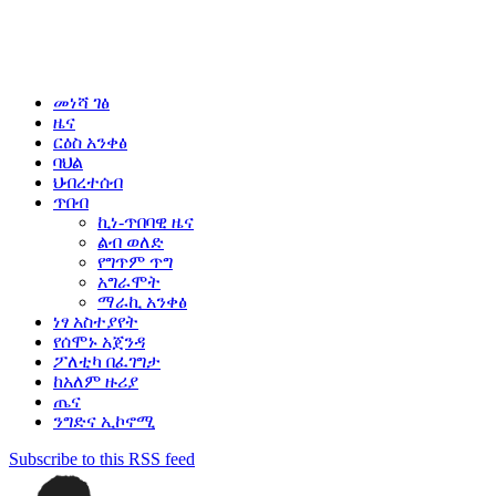
መነሻ ገፅ
ዜና
ርዕስ አንቀፅ
ባህል
ህብረተሰብ
ጥበብ
ኪነ-ጥበባዊ ዜና
ልብ ወለድ
የግጥም ጥግ
አግራሞት
ማራኪ አንቀፅ
ነፃ አስተያየት
የሰሞኑ አጀንዳ
ፖለቲካ በፈገግታ
ከአለም ዙሪያ
ጤና
ንግድና ኢኮኖሚ
Subscribe to this RSS feed