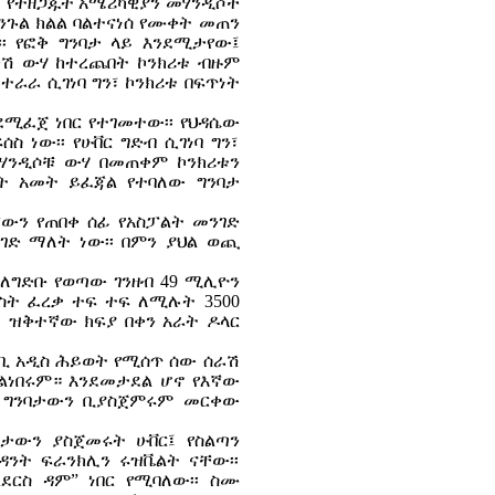
 የተዘጋጁት አሜሪካዊያን መሃንዲሶች
ሻንጉል ክልል ባልተናነሰ የሙቀት መጠን
፡ የፎቅ ግንባታ ላይ እንደሚታየው፤
ንሽ ውሃ ከተረጨበት ኮንክሪቱ ብዙም
 ተራራ ሲገነባ ግን፣ ኮንክሪቱ በፍጥነት
ንደሚፈጀ ነበር የተገመተው፡፡ የህዳሴው
ስ ነው፡፡ የሁቨር ግድብ ሲገነባ ግን፣
መሃንዲሶቹ ውሃ በመጠቀም ኮንክሪቱን
ባት አመት ይፈጃል የተባለው ግንባታ
ውን የጠበቀ ሰፊ የአስፓልት መንገድ
ንገድ ማለት ነው፡፡ በምን ያህል ወጪ
፡ ለግድቡ የወጣው ገንዘብ 49 ሚሊዮን
በሦስት ፈረቃ ተፍ ተፍ ለሚሉት 3500
 ዝቅተኛው ክፍያ በቀን አራት ዶላር
ቢ አዲስ ሕይወት የሚሰጥ ሰው ሰራሽ
አልነበሩም። እንደመታደል ሆኖ የእኛው
ው ግንባታውን ቢያስጀምሩም መርቀው
ባታውን ያስጀመሩት ሁቨር፤ የስልጣን
ንት ፍራንክሊን ሩዝቬልት ናቸው፡፡
ልደርስ ዳም” ነበር የሚባለው፡፡ ስሙ