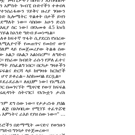
ረቦቿ ጐብኚዎችን በቡድን እያሰባሰበች
ቀን አምስት ጐብኚ ቡድኖችን ተቀብላ
የተንሰራፋውን ሃይቅና ዙሪያ ገባውን
አንድ ኪሎሜትር ጥልቀት በታች ይዛን
ደማለት ነው፡፡ ሳስበው አሁን ድረስ
እዚያ ስር ነው፤ በየአመቱ 4.5 kwh
ሃይል ከአንድ ግድብ ይመነጫል፡፡
ለቀ ከፍተኛ ጥፋት ሲያደርስ የነበረው
 ለሚሊዮኖች የመጠጥና የመስኖ ውሃ
በዓለም ላይ የመጀመሪያው ትልቁ ሰው
ው አልጋ በአልጋ አልነበረም፡፡ ለግድብ
ር፡፡ የስራው ክብደት ራሱን የቻለ ፈተና
ት ያስፈልግ ነበር፡፡ በርካታ ግዛቶችን
ፍልና ድርሻ ላይ ከየግዛቱ ክርክሮች
ሆኖ ይቀራል›› እስከመባል ደርሷል፡፡
ይደራደራሉ፡፡ ለዚህም ነው፤ የአሜሪካ
ጋር በመገናኘት ሚዛናዊ የውሃ ክፍፍል
ሬዚዳንት ስትናገር፤ የአጐቷን ታሪክ
ንም ደግ ሰው ነው፡፡ የታታሪነቱ ያህል
ው ልጅ በአካባቢው የሚገኙ ተፈጥሯዊ
እምነትና ራእይ የያዘ ሰው ነው፡፡” …
 ተራሮችን በድማሚት መናድና የወንዙን
የግድብ ግንባታ የተጀመረው፡፡