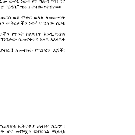
ው ውሳኔ ነው፡፡ የኛ ግድብ ግን፣ ገና
ሮ “ህዳሴ” ግድብ ተብሎ የተሰየመ፡፡
 ጨርሳ ወደ ምድር ወለል ለመውጣት
ብለን መቅረታችን ነው’ የሚለው ስጋቴ
ራችን የጥንት ስልጣኔዋ እንዲታደስና
? ግንባታው ሲጠናቀቅና እልፍ አእላፍት
 ያብራ!! ለመብላት የሚዘረጉ እጆች፣
አሜሪካዊቷ ኢትዮጵያ ሐብተማርያም፣
ንት ሆና መሾሟን ዩኒቨርሳል ሚዩዚክ