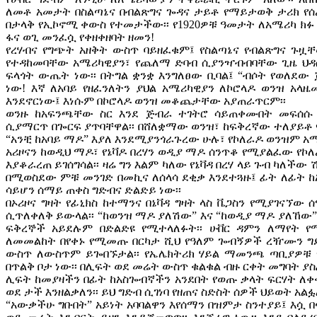
ለመቶ አመታት በስልጣኔና በብልጽግና ጐዳና ታይቶ የማይታወቅ ታሪክ የ
በታላቅ የኢኮኖሚ ቀውስ የተመታችው፡፡ የ1920ዎቹ ዓመታት ለአሜሪካ ክፉ 
ፋና ወጊ መንፈሷ የቀዘቀዘባት ዘመን!
የረሃብና የግጭት አዘቅት ውስጥ ባይዘፈቁም፤ የስልጣኔና የብልጽግና ጉዟቸው
የተዳከመባቸው አሜሪካዊያን፣ የጨለማ ድባብ ሲያንዣብብባቸው ጊዜ ህዳሴ 
ፍላጎት ውጤት ነው፡፡ በትግል ቋንቋ እንግለፀው ቢባል፤ “ብሶት የወለደው
ነው! እኛ ለአባይ የዘፈንለትን ያህል አሜሪካዊያን ለኮሮላዶ ወንዝ አላዜሙ
እንደኖርነው፤ እነሱም በኮሮላዶ ወንዝ መቆጨታቸው አያጠራጥርም፡፡
ወንዙ ከአፍንጫቸው ስር እንደ ጅብራ ተገትሮ ሳይጠቀሙበት መፍሰሱ 
ሲያማርጥ በጐርፍ ያጥባቸዋል፡፡ በሸለቋማው ወንዝ፣ ከፍቅረኛው ተለያይቶ የ
“አንቺ ከአባይ ማዶ” እያለ እንደሚያንጎራጉረው ሁሉ፣ የኮለራዶ ወንዝም አ
አሪዞናን ከወዲህ ማዶ፣ የኔቫዶ በረሃን ወዲያ ማዶ ሰንጥቆ የሚያልፈው የኮ
እያቆራረጠ ይገሰግሳል፡፡ ዛሬ ግን እልም ካለው የኔቫዳ በረሃ ላይ ጉብ ካለችው 
በሚወስደው ምቹ መንገድ በመኪና ለሰላሳ ደቂቃ እንደተጓዙ፤ ፊት ለፊት 
ሳይሆን ሰማይ ጠቀስ ግድብና ድልድይ ነው፡፡
በኦሪዞና ግዛት የፊኒክስ ከተማንና በኔቫዳ ግዛት ላስ ቬጋስን የሚያገናኘው
ሲጥለቀለቅ ይውላል፡፡ “ከወንዝ ማዶ ያለሽው” እና “ከወዲያ ማዶ ያለኸ
ፍቅረኞች አይደሉም በድልድዩ የሚተላለፉት፡፡ ሁቨር ዳምን ለማየት የ
ለመመልከት በየቀኑ የሚመጡ በርካታ ሺህ የዓለም ጐብኝዎች ረዥሙን ግ
ውስጥ ለውስጥም ይጐበኙታል፡፡ የኤሌክትሪክ ሃይል ማመንጫ ጣቢያዎቹ 
በጥልቅ ቦታ ነው፡፡ በሊፍት ወደ መሬት ውስጥ ቁልቁል ብዙ ርቀት መግባት ያስ
ሊፍት ከመያዛችን በፊት ከአስጐብኛችን አንደበት የወጡ ቃላት ፍርሃት ለቀ
ወደ ታች እንዘልቃለን፡፡ ይህ ግድብ ሲገነባ የዘጠና ስድስት ሰዎች ህይወት አልፏል
“አውቃችሁ ግቡበት” አይነት አባባልዋን እየሰማን በዝምታ ስንተያይ፤ እሷ