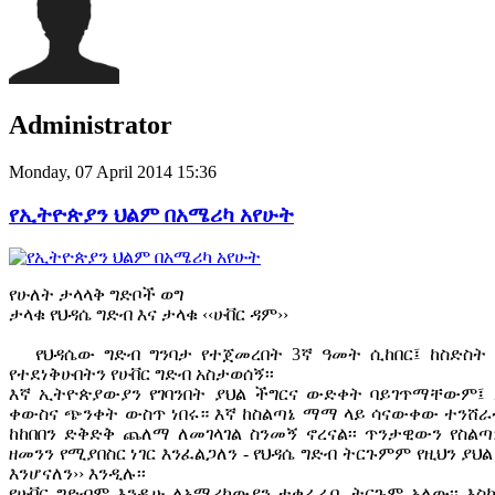
Administrator
Monday, 07 April 2014 15:36
የኢትዮጵያን ህልም በአሜሪካ አየሁት
የሁለት ታላላቅ ግድቦች ወግ
ታላቁ የህዳሴ ግድብ እና ታላቁ ‹‹ሁቨር ዳም››
የህዳሴው ግድብ ግንባታ የተጀመረበት 3ኛ ዓመት ሲከበር፤ ከስድስት 
የተደነቅሁበትን የሁቨር ግድብ አስታወሰኝ፡፡
እኛ ኢትዮጵያውያን የገባንበት ያህል ችግርና ውድቀት ባይገጥማቸውም፤ አ
ቀውስና ጭንቀት ውስጥ ነበሩ። እኛ ከስልጣኔ ማማ ላይ ሳናውቀው ተንሸራ
ከከበበን ድቅድቅ ጨለማ ለመገላገል ስንመኝ ኖረናል፡፡ ጥንታዊውን የስልጣኔ
ዘመንን የሚያበስር ነገር እንፈልጋለን - የህዳሴ ግድብ ትርጉምም የዚህን ያህል 
እንሆናለን›› እንዲሉ፡፡
የሁቨር ግድብም እንዲሁ ለአሜሪካውያን ተቀራራቢ ትርጉም አለው፡፡ እስከ