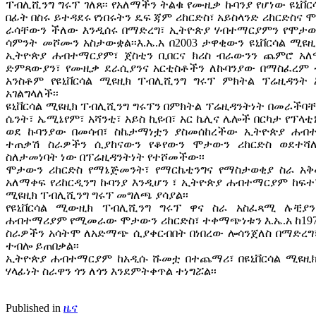
ፐብሊሺንግ ግሩፕ ገለጸ፡፡ የአለማችን ትልቁ የሙዚቃ ኩባንያ የሆነው ዩኒቨ
በፊት በስሩ ይተዳደሩ የነበሩትን ዴፍ ጃም ሪከርድስ፣ አይስላንድ ሪከርድስና 
ራሳቸውን ችለው እንዲሰሩ በማድረግ፣ ኢትዮጵያ ሃብተማርያምን የሞታውን
ሳምንት መሾሙን አስታውቋል፡፡እ.ኤ.አ በ2003 ታዋቂውን ዩኒቨርሳል ሚ
ኢትዮጵያ ሐብተማርያም፣ ጀስቲን ቢበርና ክሪስ ብራውንን ጨምሮ አለ
ድምጻውያን፣ የሙዚቃ ደራሲያንና አርቲስቶችን ለኩባንያው በማስፈረም ተ
አንስቶም የዩኒቨርሳል ሚዩዚክ ፐብሊሺንግ ግሩፕ ምክትል ፕሬዚዳንት 
አገልግላለች፡፡
ዩኒቨርሳል ሚዩዚክ ፐብሊሺንግ ግሩፕን በምክትል ፕሬዚዳንትነት በመራችባ
ሴንት፣ ኤሚኔየም፣ አሻንቲ፣ አይስ ኪዩብ፣ አር ኬሊና ሌሎች በርካታ የፕላ
ወደ ኩባንያው በመሳብ፣ ስኬታማነቷን ያስመሰከረችው ኢትዮጵያ ሐብ
ተጠቃሽ ስራዎችን ሲያከናውን የቆየውን ሞታውን ሪከርድስ ወደተሻ
ስለታመነባት ነው በፕሬዚዳንትነት የተሾመችው፡፡
ሞታውን ሪከርድስ የማኔጅመንት፣ የማርኬቲንግና የማስታወቂያ ስራ አቅ
አለማቀፍ የሪከርዲንግ ኩባንያ እንዲሆን ፣ ኢትዮጵያ ሐብተማርያም ከፍተኛ
ሚዩዚክ ፐብሊሺንግ ግሩፕ መግለጫ ያሳያል፡፡
የዩኒቨርሳል ሚውዚክ ፐብሊሺንግ ግሩፕ ዋና ስራ አስፈጻሚ ሉቺያን
ሐብተማሪያም የሚመራው ሞታውን ሪከርድስ፣ ተቀማጭነቱን እ.ኤ.አ ከ197
ስራዎችን አሳትሞ ለአድማጭ ሲያቀርብበት በነበረው ሎሳንጀለስ በማድረግ፣
ተብሎ ይጠበቃል፡፡
ኢትዮጵያ ሐብተማርያም ከአዲሱ ሹመቷ በተጨማሪ፣ በዩኒቨርሳል ሚዩዚክ
ሃላፊነት ስራዋን ጎን ለጎን እንደምትቀጥል ተነግሯል፡፡
Published in
ዜና