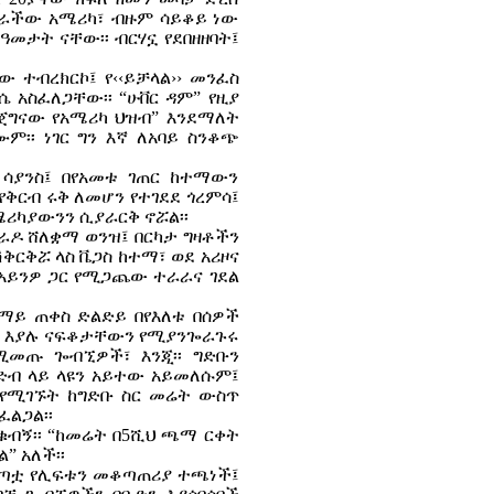
ሰራችው አሜሪካ፣ ብዙም ሳይቆይ ነው
ዓመታት ናቸው፡፡ ብርሃኗ የደበዘዘባት፤
 ተብረክርኮ፤ የ‹‹ይቻላል›› መንፈስ
አስፈለጋቸው፡፡ “ሁቨር ዳም” የዚያ
 ጀግናው የአሜሪካ ህዝብ” እንደማለት
ም፡፡ ነገር ግን እኛ ለአባይ ስንቆጭ
ሳያንስ፤ በየአመቱ ገጠር ከተማውን
ቅርብ ሩቅ ለመሆን የተገደደ ጎረምሳ፤
ሜሪካያውንን ሲያራርቅ ኖሯል፡፡
ለራዶ ሸለቋማ ወንዝ፤ በርካታ ግዛቶችን
ሽቅርቅሯ ላስ ቬጋስ ከተማ፣ ወደ አሪዞና
ከአይንዎ ጋር የሚጋጨው ተራራና ገደል
 ሰማይ ጠቀስ ድልድይ በየእለቱ በሰዎች
ው” እያሉ ናፍቆታቸውን የሚያንጐራጉሩ
ሚመጡ ጐብኚዎች፣ እንጂ፡፡ ግድቡን
ድብ ላይ ላዩን አይተው አይመለሱም፤
የሚገኙት ከግድቡ ስር መሬት ውስጥ
ፈልጋል፡፡
ቁብኝ፡፡ “ከመሬት በ5ሺህ ጫማ ርቀት
” አለች፡፡
 በጣቷ የሊፍቱን መቆጣጠሪያ ተጫነች፤