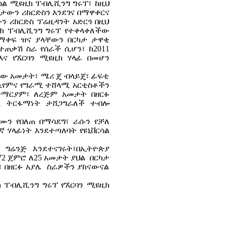
ርሳል ሚዩዚክ ፐብሊሺንግ ግሩፕ፣ ከዚህ
ሞታውን ሪከርድስን እንደገና በማዋቀርና
 ሪከርድስ ፕሬዚዳንት አድርጎ በዚህ
ዩዚክ ፐብሊሺንግ ግሩፕ የተቀላቀለችው
ማቀፍ ዝና ያላቸውን በርካታ ታዋቂ
ጠቃሽ ስራ የሰራች ሲሆን፣ ከ2011
እና የኧርባን ሚዩዚክ ሃላፊ በመሆን
ቸው አመታት፣ ሜሪ ጄ ብላይጄ፣ ፊፍቲ
ቲኒየምና የግራሚ ተሸላሚ አርቲስቶችን
ተማርያም፣ ለረጅም አመታት በዘርፉ
ለ ትርፋማነት ታሸጋግራለች ተብሎ
ሙን የበለጠ በማሳደግ፣ ራሱን የቻለ
 ሃላፊነት እንደተጣለባት የዩኒቨርሳል
 ግሬንጅ እንደተናገሩት፣በኢትዮጵያ
2 ጀምሮ ለ25 አመታት ያህል በርካታ
 በዘርፉ አያሌ ስራዎችን ያከናውናል
 ፐብሊሺንግ ግሩፕ የኧርባን ሚዩዚክ