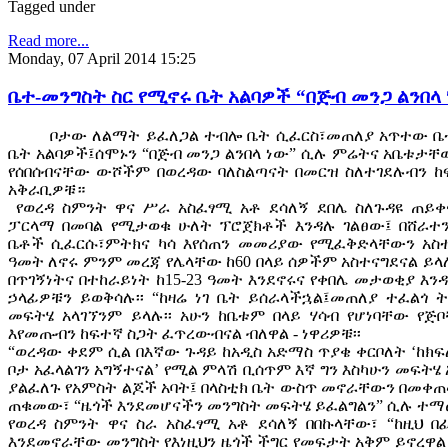
Tagged under
Read more...
Monday, 07 April 2014 15:25
ቤተ-መንግስት ስር የሚኖሩ ቤት አልባዎች “በጅብ መንጋ ልንበላ 
ቦታው ለልማት ይፈለጋል ተብሎ ቤት ሲፈርስ፣መጠለያ አጥተው ቤተ-
ቤት አልባዎች፤ሰሞኑን “በጅብ መንጋ ልንበላ ነው” ሲሉ ምሬትና አቤቱታቸው
የሰበሰብናቸው ውሾችም በወረዳው ባለስልጣናት በመርዝ ስለተገደሉብን ከፍ
አቅራቢዎቹ።
የወረዳ ስምንት ዋና ሥራ አስፈፃሚ አቶ ደሳለኝ ደበሌ ስለጉዳዩ ጠይ
ፓርላማ በመባል የሚታወቁ ሁለት ፕሮጀክቶች እንዳሉ ገልፀው፤ በሸራተ
ቤቶች ሲፈርሱ፣ምትክና ካሳ እየሰጠን መመሪያው የሚፈቅድላቸውን አስተ
ዓመት ለኖሩ ምንም መረጃ የሌላቸው ከ60 በላይ ሰዎችም አስተናግደናል ይላ
በጥገኝነትና በተከራይነት ከ15-23 ዓመት እንደኖሩና የቀበሌ መታወቂያ እን
ኃላፊዎቹን ይወቅሳሉ፡፡ “ከዛሬ ነገ ቤት ይሰራላችኋል፤መጠለያ ተፈልጎ 
መፍትሄ አላገኘንም ይላሉ፡፡ አሁን ከቤቱም በላይ ሃሳብ የሆነባቸው የጅቦ
እየመጡብን ከፍተኛ ስጋት ፈጥረውብናል ብለዋል - ነዋሪዎቹ፡፡
“ወረዳው ቀደም ሲል በእኛው ጉዳይ ከአዲስ አድማስ ጥያቄ ቀርቦለት ‘ከክ
ቦታ አፈላልገን አግኝተናል’ የሚል ምላሽ ቢሰጥም እኛ ግን እስካሁን መፍት
ያልፈለጉ የአምስት ልጆች አባት፤ በላስቲክ ቤት ውስጥ መኖራቸውን በመቀ
ጠቁመው፣ “ዜጎች እንደመሆናችን መንግስት መፍትሄ ይፈልግልን” ሲሉ ተማፅ
የወረዳ ስምንት ዋና ስራ አስፈፃሚ አቶ ደሳለኝ በበኩላቸው፣ “ከዚህ በ
እንደመኖራቸው መንግስት የእነዚህን ዜጎች ችግር የመፍታት አቅም ይኖረዋ