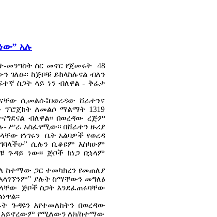
ነው” አሉ
መንግስት ስር መኖር የጀመሩት 48
ን ገለፁ፡፡ ከጅቦቹ ይከላከሉናል ብለን
ተኛ ስጋት ላይ ነን ብለዋል - ቅሬታ
ቀናቸው ሲመልሱ፤በወረዳው ሸራተንና
ን ፕሮጀክት ለመልሶ ማልማት 1319
ናግደናል ብለዋል፡፡ በወረዳው ረጅም
ሉ- ሥራ አስፈፃሚው፡፡ በሸራተን ዙሪያ
ዳላቸው የነገሩን ቤት አልባዎች የወረዳ
ትገባላችሁ” ሲሉን ቢቆዩም እስካሁም
ቹ ጉዳይ ነው፡፡ ጅቦች ከነጋ በኋላም
ፍለ ከተማው ጋር ተመካክረን የመጠለያ
ሄ አላገኘንም” ያሉት ስማቸውን መግለፅ
ጠላቸው ጅቦች ስጋት እንደፈጠሩባቸው
ነዋል፡፡
ፊት ጉዳዩን እየተመለከትን በወረዳው
ል አይኖረውም የሚለውን ለክ/ከተማው