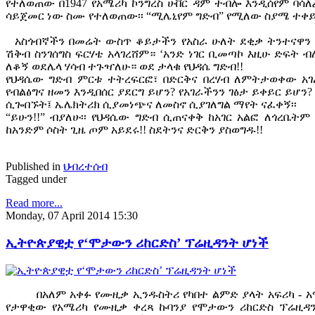
የተለወጠው በ1947 የአሜሪካ ኮንግረስ ሁቨር ዳም ተብሎ እንዲሰየም ባሳለፈ
ሳይጀመር ነው ስሙ የተለወጠው፡፡ “ሚሌኒየም ግድብ” የሚለው ስያሜ ተቀይ
አስጎብኛችን በመሬት ውስጥ ቆይታችን የአስራ ሁለት ደቂቃ ትንተናዋን
ሽቅብ ስንገሰግስ ፍርሃቴ አላገረሸም። ‘አንድ ነገር ቢመጣኮ እዚሁ ድፍት 
ለቆኝ ወደሌላ ሃሳብ ተጉዣለሁ። ወደ ታላቁ የህዳሴ ግድብ!!
የህዳሴው ግድብ ምርቱ ተትረፍርፎ፣ በድርቅና በረሃብ ለምትታወቀው አገ
የብልፅግና ዘመን እንዲበሰር ያደርግ ይሆን? የአገራችንን ገፅታ ይቀይር ይሆን
ሲጐበኙት፤ ኤሌክትሪክ ሲያመነጭና ለመስኖ ሲያገለግል ማየት ናፈቀኝ፡፡
“ይሁን!!” ብያለሁ፡፡ የህዳሴው ግድብ ሲጠናቀቅ ከአገር አልፎ ለጎረቤትም
ከአንድም ሶስት ጊዜ ጦም አይደሩ!! ስደትንና ድርቅን ያስወግዱ!!
Published in
ህብረተሰብ
Tagged under
Read more...
Monday, 07 April 2014 15:30
ኢትዮጵያዊቷ የ‘ሞታውን ሪከርድስ’ ፕሬዚዳንት ሆነች
በአለም አቀፉ የሙዚቃ ኢንዱስትሪ የካበተ ልምድ ያላት አፍሪካ - 
የታዋቂው የአሜሪካ የሙዚቃ ቀረጻ ኩባንያ የሞታውን ሪከርድስ ፕሬዚዳ