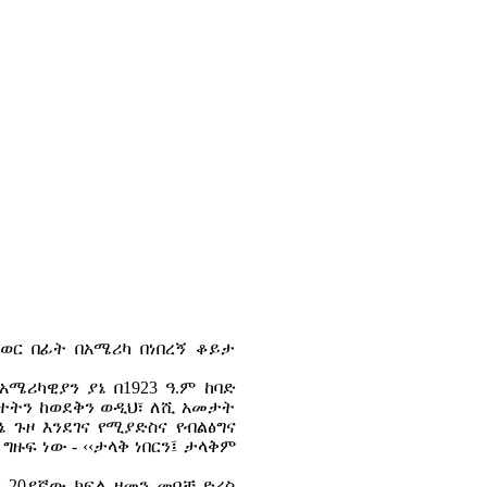
ወር በፊት በአሜሪካ በነበረኝ ቆይታ
ሜሪካዊያን ያኔ በ1923 ዓ.ም ከባድ
ተትን ከወደቅን ወዲህ፣ ለሺ አመታት
 ጉዞ እንደገና የሚያድስና የብልፅግና
ግዙፍ ነው - ‹‹ታላቅ ነበርን፤ ታላቅም
 20ያኛው ክፍለ ዘመን መባቻ ድረስ