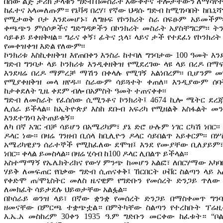
በሰው ልጅ ታሪክ ታላቁን ግድብ በመስራት እውቀትና ችሎታቸውን ለማሳየት
ከፈተና አላመለጡም። የኔቫዳ በረሃ፣ የኛው ህዳሱ ግድብ ከሚገነባበት ከቤኒ
የሚታወቅ ቦታ እንደመሆኑ፣ ለግዙፍ የኮንክሪት ስራ በፍፁም አይመችም፡
ቀጫጭን ምሰሶዎችና ግድግዳዎችን በኮንክሪት መስራት አያስቸግርም፡፡ ት
ሳይቆይ ይቀዘቅዛል። ግራና ቀኝ፣ ፊትና ኋላ፣ ላይና ታች የተደፈነ የኮንክሪት
የመቀዝቀዝ እድል የለውም፡፡
ኮንክሪቱ እስኪቀዘቅዝ እየጠበቀን እንስራ ከተባለ ግንባታው 100 ዓመት እ
ግድብ ግንባታ ላይ ኮንክሪቱ እንዲቀዘቅዝ የሚደረገው ላዩ ላይ በረዶ በማፍሰ
እንደዛሬ በረዶ ማምረቻ ማሽን በቀላሉ የሚገኝ አልነበረም፡፡ ቢሆንም 
የሚያቀዘቅዝ መላ ዘየዱ፡፡ ስራውም ሳይጓተት ቀጠለ፡፡ እንዲያውም ሰ
ከታቀደለት ጊዜ ቀደም ብሎ በአምስት ዓመት ተጠናቀቀ፡፡
ግድብ ለመስራት የፈሰሰው ሲሚንቶና ኮንክሪት፤ 4674 ኪሎ ሜትር ደረጃ
ሊሰራ ይችላል፡፡ ከኢትዮጵያ እስከ ደቡብ አፍሪካ የሚዘልቅ አስፋልት መ
እንደተገነባ አትጠይቁኝ፡፡
ለካ በኛ አገር ብቻ ሳይሆን በአሜሪካም፣ ያኔ ድሮ ሁሉም ነገር ርካሽ ነበር፡
ዶላር ነው፡፡ በዛሬ ገንዘብ ቢሰላ ከቢሊዮን ዶላር ሳይበልጥ አይቀርም፡፡ 
አሜሪካዊያን ሰራተኞች የሚከፈለው ደሞዝ፤ እንደ የሙያቸው ቢለያይም፣
ነበር፡፡ ቀላል ይመስላል፡፡ በዛሬ ሂሳብ ከ100 ዶላር ሊበልጥ ይችላል፡፡
አስተማማኝ የኤሌክትሪክና የውሃ ምንጭ ከመሆን አልፎ፣ ለበርሃማው አካባ
ሃይቅ ለመፍጠር የበቃው ግድብ ሲጠናቀቅ፤ ኸርበርት ሁቨር ስልጣን ላይ 
የቀድሞ ጠ/ሞኒስትር መለስ ዜናዊም የግድቡን የመሰረት ድንጋይ ጥለ
ለመክፈት ሳይታደሉ ህይወታቸው አልፏል፡፡
በኮሰራይ ወንዝ ላይ፣ በኛው ቋንቋ የመሰረት ድንጋይ በማስቀመጥ ግን
ዘመናቸው በምርጫ ተቋጭቷል። በምትካቸው ስልጣን የተረከቡት ፕሬዚዳ
እ.ኤ.አ መስከረም 30ቀን 1935 ዓ.ም ግድቡን መርቀው ከፈቱት። “ቦ