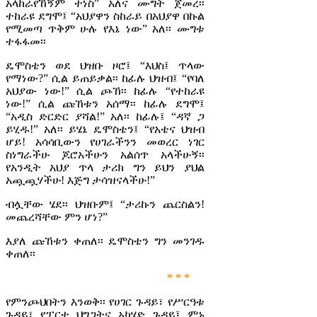
አላከራየኸኝም ተነስ” አለና ሙግት ጀመረ፡፡
ተከራዩ ደግሞ፤ “አህያዋን ስከራይ በአህያዋ በኩል
የሚመጣ ጥቅም ሁሉ የእኔ ነው” አለ፡፡ ሙግቱ
ተፋፋመ፡፡
ዴሞስቴን ወደ ህዝቡ ዞሮ፤ “እህስ፤ ጥላው
የማነው?” ሲል ይጠይቃል፡፡ ከፊሉ ህዝብ፤ “የባለ
አህያው ነው!” ሲል ጮኸ፡፡ ከፊሉ “የተከራዩ
ነው!” ሲል ጩኸቱን አሰማ፡፡ ከፊሉ ደግሞ፤
“አዲስ ድርድር ያሻል!” አለ፡፡ ከፊሉ፤ “ዳኛ ጋ
ይሂዱ!” አለ፡፡ ይሄኔ ዴሞስቴን፤ “የአቴና ህዝብ
ሆይ! አሳሳቢውን የሀገራችንን መወረር ነገር
ስነግራችሁ ጆሮአችሁን አልሰጥ አላችሁኝ፡፡
የአንዲት አህያ ጥላ ታሪክ ግን ይህን ያህል
አጯጯሃችሁ! እጅግ ታሳዝናላችሁ!”
ብሏቸው ሄደ፡፡ ህዝቡም፤ “ታሪኩን ጨርስልን!
መጨረሻቸው ምን ሆነ?”
እያለ ጩኸቱን ቀጠለ፡፡ ዴሞስቴን ግን መንገዱ
ቀጠለ፡፡
* * *
የምንጮህበትን እንወቅ፡፡ የሀገር ጉዳይ፣ የሥርዓቱ
ጉዳይ፣ የፓርቲ ህግጋትና አካሄድ ጉዳይ፤ ምኑ