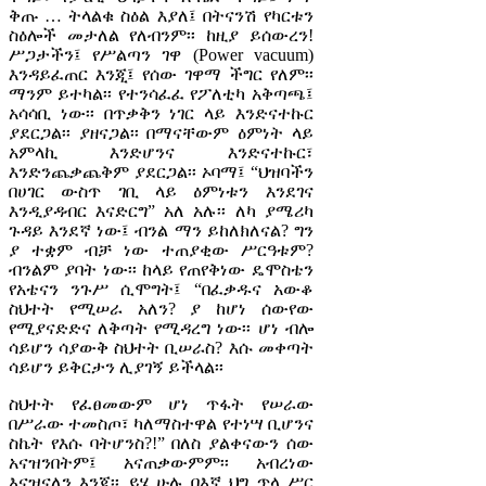
ቅጡ … ትላልቁ ስዕል እያለ፤ በትናንሽ የካርቱን
ስዕሎች መታለል የለብንም፡፡ ከዚያ ይሰውረን!
ሥጋታችን፤ የሥልጣን ገዋ (Power vacuum)
እንዳይፈጠር እንጂ፤ የሰው ገዋማ ችግር የለም፡፡
ማንም ይተካል፡፡ የተንሳፈፈ የፖለቲካ አቅጣጫ፤
አሳሳቢ ነው፡፡ በጥቃቅን ነገር ላይ እንድናተኩር
ያደርጋል፡፡ ያዘናጋል፡፡ በማናቸውም ዕምነት ላይ
አምላኪ እንድሆንና እንድናተኩር፣
እንድንጨቃጨቅም ያደርጋል፡፡ ኦባማ፤ “ህዝባችን
በሀገር ውስጥ ገቢ ላይ ዕምነቱን እንደገና
እንዲያዳብር እናድርግ” አለ አሉ፡፡ ለካ ያሜሪካ
ጉዳይ እንደኛ ነው፤ ብንል ማን ይከለክለናል? ግን
ያ ተቋም ብቻ ነው ተጠያቂው ሥርዓቱም?
ብንልም ያባት ነው፡፡ ከላይ የጠየቅነው ዴሞስቴን
የአቴናን ንጉሥ ሲሞግት፤ “በፈቃዱና አውቆ
ስህተት የሚሠራ አለን? ያ ከሆነ ሰውየው
የሚያናድድና ለቅጣት የሚዳረግ ነው፡፡ ሆነ ብሎ
ሳይሆን ሳያውቅ ስህተት ቢሠራስ? እሱ መቀጣት
ሳይሆን ይቅርታን ሊያገኝ ይችላል፡፡
ስህተት የፈፀመውም ሆነ ጥፋት የሠራው
በሥራው ተመስጦ፣ ካለማስተዋል የተነሣ ቢሆንና
ስኬት የእሱ ባትሆንስ?!” በለስ ያልቀናውን ሰው
አናዝንበትም፤ አናጠቃውምም፡፡ አብረነው
እናዝናለን እንጂ፡፡ ይሄ ሁሉ በእኛ ህግ ጥላ ሥር