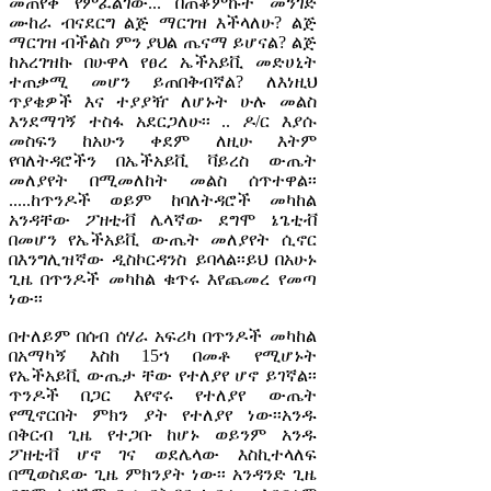
መጠየቅ የምፈልገው... በጠቆምኩት መንገድ
ሙከራ ብናደርግ ልጅ ማርገዝ እችላለሁ? ልጅ
ማርገዝ ብችልስ ምን ያህል ጤናማ ይሆናል? ልጅ
ከአረገዝኩ በሁዋላ የፀረ ኤችአይቪ መድሀኒት
ተጠቃሚ መሆን ይጠበቅብኛል? ለእነዚህ
ጥያቄዎች እና ተያያዥ ለሆኑት ሁሉ መልስ
እንደማገኝ ተስፋ አደርጋለሁ፡፡ .. ዶ/ር እያሱ
መስፍን ከአሁን ቀደም ለዚሁ እትም
የባለትዳሮችን በኤችአይቪ ቫይረስ ውጤት
መለያየት በሚመለከት መልስ ሰጥተዋል፡፡
.....ከጥንዶች ወይም ከባለትዳሮች መካከል
አንዳቸው ፖዘቲቭ ሌላኛው ደግሞ ኔጌቲቭ
በመሆን የኤችአይቪ ውጤት መለያየት ሲኖር
በእንግሊዝኛው ዲስኮርዳንስ ይባላል፡፡ይህ በአሁኑ
ጊዜ በጥንዶች መካከል ቁጥሩ እየጨመረ የመጣ
ነው፡፡
በተለይም በሰብ ሰሃራ አፍሪካ በጥንዶች መካከል
በአማካኝ እስከ 15ኀ በመቶ የሚሆኑት
የኤችአይቪ ውጤታ ቸው የተለያየ ሆኖ ይገኛል፡፡
ጥንዶች በጋር እየኖሩ የተለያየ ውጤት
የሚኖርበት ምክን ያት የተለያየ ነው፡፡አንዱ
በቅርብ ጊዜ የተጋቡ ከሆኑ ወይንም አንዱ
ፖዘቲቭ ሆኖ ገና ወደሌላው እስኪተላለፍ
በሚወስደው ጊዜ ምክንያት ነው፡፡ አንዳንድ ጊዜ