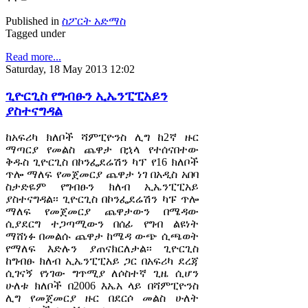
Published in
ስፖርት አድማስ
Tagged under
Read more...
Saturday, 18 May 2013 12:02
ጊዮርጊስ የግብፁን ኢኤንፒፒአይን
ያስተናግዳል
ከአፍሪካ ክለቦች ሻምፒዮንስ ሊግ ከ2ኛ ዙር
ማጣርያ የመልስ ጨዋታ በኋላ የተሰናበተው
ቅዱስ ጊዮርጊስ በኮንፌደሬሽን ካፕ የ16 ክለቦች
ጥሎ ማለፍ የመጀመርያ ጨዋታ ነገ በአዲስ አበባ
ስታድዬም የግብፁን ክለብ ኢኤንፒፒአይ
ያስተናግዳል፡፡ ጊዮርጊስ በኮንፌደሬሽን ካፑ ጥሎ
ማለፍ የመጀመርያ ጨዋታውን በሜዳው
ሲያደርግ ተጋጣሚውን በሰፊ የግብ ልዩነት
ማሸነፉ በመልሱ ጨዋታ ከሜዳ ውጭ ሲጫወት
የማለፍ እድሉን ያጠናክርለታል፡፡ ጊዮርጊስ
ከግብፁ ክለብ ኢኤንፒፒአይ ጋር በአፍሪካ ደረጃ
ሲገናኝ የነገው ግጥሚያ ለሶስተኛ ጊዜ ሲሆን
ሁለቱ ክለቦች በ2006 እኤአ ላይ በሻምፒዮንስ
ሊግ የመጀመርያ ዙር በደርሶ መልስ ሁለት