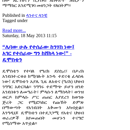
ሰው እርግዝናን ሲያስብ አስቀድሞ ሐኪምን
ማማከር እንደሚገባ መዘንጋት የለበትም፡፡
Published in
ላንተና ላንቺ
Tagged under
Read more...
Saturday, 18 May 2013 11:15
“ሌባው ሁሉ የተሰራው ከንሃስ ነው፤
አገር የተሰራው ግን ከሸክላ ነው!” -
ዴሞስቴን
ዴሞስቴን የተባለ የግሪክ ደስኳሪ፣ በታሪክ
አንደበተ-ርቱዕ ከሚባሉት አንዱ ተደናቂ ፈላስፋ
ነው! ዴሞስቴን አያሌ ጊዜ ለአቴና (ግሪክ) ህዝብ
ንግግር አድርጓል፡፡ ንግግሩ ተደማጭ ይሆን ዘንድ
አንደበቱን ለመግራት፣ ምላሱን ለማስላት፣ ወንዝ
ወርዶ ከምላሱ ሥር ጠጠር እያደረገ ከወንዙ
ጅረት ጋር የሚፎካከር የጩኸት ድምጽ
በማውጣት የአንደበት አቅሙን አካብቷል፡፡
እንግዲህ፤ ዴሞስቴን በተደጋጋሚ የአቴና ህዝብ
ወራሪዎች እየመጡበት መሆኑን ተናግሮ
የሚሰማው አጥቷል፡፡