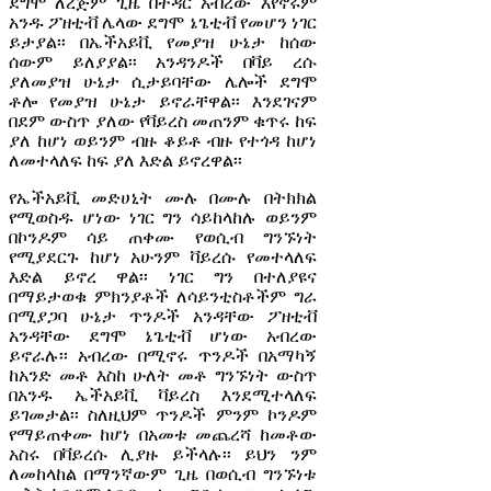
ደግሞ ለረጅም ጊዜ በትዳር አብረው እየኖሩም
አንዱ ፖዘቲቭ ሌላው ደግሞ ኔጌቲቭ የመሆን ነገር
ይታያል፡፡ በኤችአይቪ የመያዝ ሁኔታ ከሰው
ሰውም ይለያያል፡፡ አንዳንዶች በቫይ ረሱ
ያለመያዝ ሁኔታ ሲታይባቸው ሌሎች ደግሞ
ቶሎ የመያዝ ሁኔታ ይኖራቸዋል፡፡ እንደገናም
በደም ውስጥ ያለው የቫይረስ መጠንም ቁጥሩ ከፍ
ያለ ከሆነ ወይንም ብዙ ቆይቶ ብዙ የተጎዳ ከሆነ
ለመተላለፍ ከፍ ያለ እድል ይኖረዋል፡፡
የኤችአይቪ መድሀኒት ሙሉ በሙሉ በትክክል
የሚወስዱ ሆነው ነገር ግን ሳይከላከሉ ወይንም
በኮንዶም ሳይ ጠቀሙ የወሲብ ግንኙነት
የሚያደርጉ ከሆነ አሁንም ቫይረሱ የመተላለፍ
እድል ይኖረ ዋል፡፡ ነገር ግን በተለያዩና
በማይታወቁ ምክንያቶች ለሳይንቲስቶችም ግራ
በሚያጋባ ሁኔታ ጥንዶች አንዳቸው ፖዘቲቭ
አንዳቸው ደግሞ ኔጌቲቭ ሆነው አብረው
ይኖራሉ፡፡ አብረው በሚኖሩ ጥንዶች በአማካኝ
ከአንድ መቶ እስከ ሁለት መቶ ግንኙነት ውስጥ
በአንዱ ኤችአይቪ ቫይረስ እንደሚተላለፍ
ይገመታል፡፡ ስለዚህም ጥንዶች ምንም ኮንዶም
የማይጠቀሙ ከሆነ በአመቱ መጨረሻ ከመቶው
አስሩ በቫይረሱ ሊያዙ ይችላሉ፡፡ ይህን ንም
ለመከላከል በማንኛውም ጊዜ በወሲብ ግንኙነቱ