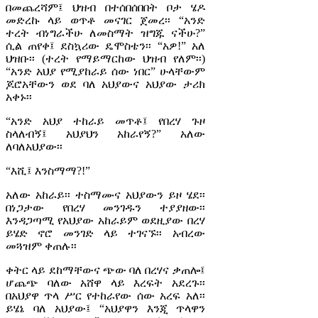
በመጨረሻም፤ ህዝብ በተሰበሰበበት ቦታ ሄዶ
መድረኩ ላይ ወጥቶ መናገር ጀመረ፡፡ “አንድ
ተረት ብነግራችሁ ለመስማት ዝግጁ ናችሁ?”
ሲል ጠየቀ፤ ደስኳሪው ዴሞስቴን፡፡ “አዎ!” አለ
ህዝቡ፡፡ (ተረት የማይማርከው ህዝብ የለም፡፡)
“አንድ አህያ የሚያከራይ ሰው ነበር” ሁላቸውም
ጆሮአቸውን ወደ ባለ አህያውና አህያው ታሪክ
አቀኑ፡፡
“አንድ አህያ ተከራይ መጥቶ፤ የበረሃ ጉዞ
ስላለብኝ፤ አህያህን አከራየኝ?” አለው
ለባለአህያው፡፡
“እሺ፤ እንስማማ?!”
አለው አከራይ፡፡ ተስማሙና አህያውን ይዞ ሄደ፡፡
በነጋታው የበረሃ መንገዱን ተያያዘው፡፡
እንዳጋጣሚ የአህያው አከራይም ወደዚያው በረሃ
ይሄድ ኖሮ መንገድ ላይ ተገናኙ፡፡ አብረው
መጓዝም ቀጠሉ፡፡
ቀትር ላይ ደከማቸውና ጭው ባለ በረሃና ቃጠሎ፤
ሆጨጭ ባለው አሸዋ ላይ እረፍት አደረጉ፡፡
በአህያዋ ጥላ ሥር የተከራየው ሰው አረፍ አለ፡፡
ይሄኔ ባለ አህያው፤ “አህያዋን እንጂ ጥላዋን