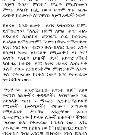
“እጅግ በጣም ምርጥና ምራቅ የሚያስመጣ
ምግብ ያለበት ቢፌ ነው፡፡ ሆኖም ጥሩ አርጐ
ፈጭቶ ከሰውነት ለማዋሃድ እጅግ አዳጋች ነው፡፡
ይለናል፡፡ አንድ ዕውቅ - ሌባና አጭበርባሪ ሹም፤
ዴሞስቴንን፣ “ለሊት በሻማ እየፃፈ ቁጭ ብሎ
ያድራልና ሊከለከል ይገባል”፤ ሲል ከሰሰው፤
ይባላል፡፡ ዴሞስቴንም፤ “አዎን በቅጡ የማውቀው
አንድ ነገር አለ፡- ብርሃን ሁሉ ከአገር ቢጠፋ አንተ
ደስታህ ነው፡፡ ለስርቆት የሚመችህ ያኔ ነዋ!
እላንት የአቴና ህዝቦች ሆይ! አይግረማችሁ!
እስከዛሬ ከታዩት ያገር ካዝና ዘረፋና ሌብነቶች
ሁሉ፤ ያሁኑ አያስደንቅም፡፡ ምክንያቱም ሌባው
ሁሉ የተሠራው ከነሐስ ነው፡፡ አገሩ የተሠራው
ግን ከሸክላ ነው፡፡
ማንኛቸው እንደሚፈርሱ እናንተ ለዩ!” አለ፡፡
ትናንሽ ዕድሎችና ቀዳዳዎች፤ አብዛኛውን ጊዜ
የታላላቅ ገንዘብ - ማፍሪያ ኢንተርፕራይዞች
ምንጮች (መነሻዎች) ናቸው፡፡ ምንጮቹ
የሚደፈኑት ሥርዓቱ አይቷቸው ራሱን
ሲመረምር ነው!! ይላሉ ሌሎች ፀሐፍት፡፡ ችግሩ፤
“ሌባው ሁሉ የተሠራው ከንሐስ ነው፡፡ አገሩ
የተሠራው ግን ከሸክላ ነው!!” በሼክስፒር ድርሰት
ብሩተስና ግብረ-አበሮቹ በህብረት ንጉስ ጁሊየስ