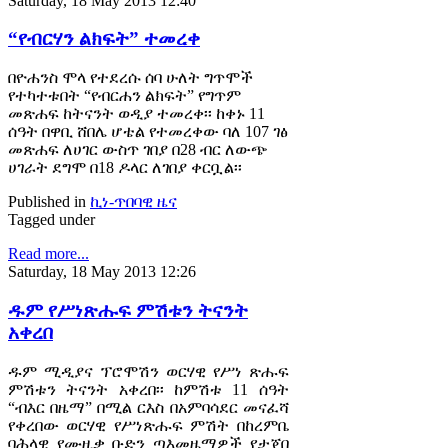
Saturday, 18 May 2013 12:40
“የብርሃን ልክፍት” ተመረቀ
በዮሐንስ ሞላ የተደረሱ ሰባ ሁለት ግጥሞች
የተካተቱበት “የብርሐን ልክፍት” የግጥም
መጽሐፍ ከትናንት ወዲያ ተመረቀ፡፡ ከቀኑ 11
ሰዓት በዋቢ ሸበሌ ሆቴል የተመረቀው ባለ 107 ገፅ
መጽሐፍ ለሀገር ውስጥ ገበያ በ28 ብር ለውጭ
ሀገራት ደግሞ በ18 ዶላር ለገበያ ቀርቧል፡፡
Published in
ኪነ-ጥበባዊ ዜና
Tagged under
Read more...
Saturday, 18 May 2013 12:26
ዱም የሥነጽሑፍ ምሽቱን ትናንት
አቀረበ
ዱም ሚዲያና ፕሮሞሽን ወርሃዊ የሥነ ጽሑፍ
ምሽቱን ትናንት አቀረበ፡፡ ከምሽቱ 11 ሰዓት
“ብእር በዜማ” በሚል ርእስ በአምባሳደር መናፈሻ
የቀረበው ወርሃዊ የሥነጽሑፍ ምሽት በከረምቤ
ባሕላዊ የሙዚቃ ቡድን ጣእመዜማዎች የታጀበ