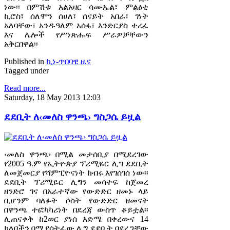
ነው፡፡ በምሽቱ አልአዛር ሳሙኤል፣ ምልዕቲ
ኪሮስ፣ ሰለሞን ሰሀለ፣ ሰናይት አበራ፣ ገነት
አለባቸው፣ አንዱዓለም አሰፋ፣ እንድርያስ ተረፈ
እና ሌሎች የሥነጽሑፍ ሥራዎቻቸውን
አቅርበዋል፡፡
Published in
ኪነ-ጥበባዊ ዜና
Tagged under
Read more...
Saturday, 18 May 2013 12:03
ደደቢት ለ‹መለስ ዋንጫ› ግስጋሴ ይዟል
‹መለስ ዋንጫ› በሚል መታሰቢያ በሚደረገው
የ2005 ዓ.ም የኢትዮጵያ ፕሪሚዬር ሊግ ደደቢት
ለመጀመርያ የሻምፒዮናነት ክብሩ እየገሰገሰ ነው፡፡
ደደቢት ፕሪሚዬር ሊግን መሳተፍ ከጀመረ
ዘንድሮ ገና በአራተኛው የውድድር ዘመኑ ላይ
ቢሆንም ባለፉት ሶስት የውድድር ዘመናት
በዋንጫ ተፎካካሪነት በደረጃ ውስጥ ቆይቷል፡፡
ሊጠናቀቅ ከ2ወር ያነሰ እድሜ በቀረውና 14
ክለቦችን በሚያሳትፈው ሊግ ደደቢት ባደረጋቸው