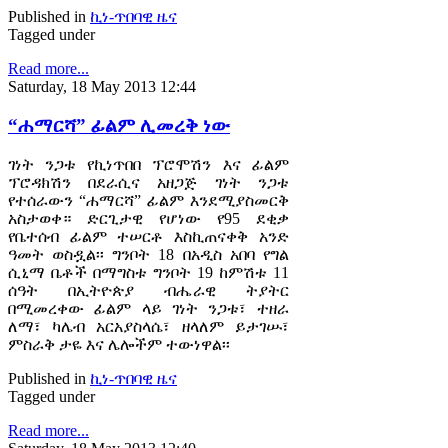
Published in
ኪነ-ጥበባዊ ዜና
Tagged under
Read more...
Saturday, 18 May 2013 12:44
“ሐማርሻ” ፊልም ሊመረቅ ነው
ገነት ንጋቱ የኪነጥበበ ፕሮሞሽን እና ፊልም
ፕሮዳክሽን በደራሲና አዘጋጅ ገነት ንጋቱ
የተሰራውን “ሐማርሻ” ፊልም እንደሚያስመርቅ
አስታወቀ። ድርጊታዊ የሆነው የ95 ደቂቃ
የቤተሰብ ፊልም ተሠርቶ እስኪጠናቀቅ አንድ
ዓመት ወስዷል፡፡ ግንቦት 18 በአዲስ አበባ የግል
ሲኒማ ቤቶች በማግስቱ ግንቦት 19 ከምሽቱ 11
ሰዓት በኢትዮጵያ ብሔራዊ ትያትር
በሚመረቀው ፊልም ላይ ገነት ንጋቱ፣ ተዘራ
ለማ፣ ካሌብ አርአያስላሴ፣ ዘላለም ይታገሡ፣
ምስራቅ ታዬ እና ሌሎችም ተውነዋል፡፡
Published in
ኪነ-ጥበባዊ ዜና
Tagged under
Read more...