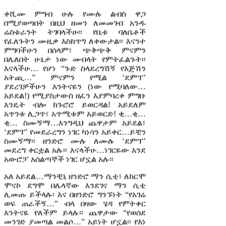
ቀሺሙ ምግብ ሁሉ የሙሉ ልብስ ዋጋ
በሚያወጣበት በዚህ ዘመን ለመመገብ አንዱ
ሬስቱራንት ትገባላችሁ፡፡ የቤቱ ባለቤቶች
የፈለጉትን ሙዚቃ እስከጥግ ለቀውታል፡፡ እናንተ
ምግባችሁን በሰላም፣ ጭቅጭቅ ምናምን
በሌለበት ሁኔታ ነው መብላት የምትፈልጉት፡፡
እናላችሁ… የሆነ “ጉድ ስላደረግሽኝ የእጅሽን
አትጪ…” ምናምን የሚል ‘ደምፕ’
ያደረገቻችሁን እንትናዬን (ነው የሚባለው…
አይደል!) የሚያስታውስ ዘፈን እያምባረቀ ምግቡ
እንዴት ብሎ ከጉሮሮ ይወርዳል! አይደለም
አጥንቱ ሊጋጥ፣ አጥሚቱም አይወርድ! ቂ…ቂ…
ቂ… ስሙኝማ…እንግዲህ ጨዋታም አይደል፣
‘ደምፕ’ የመደራረግን ነገር ካነሳን አይቀር…ይቺን
ስሙኝማ፡፡ ዘንድሮ ሙሉ ለሙሉ ‘ደምፕ’
መደረግ ቀርቷል አሉ፡፡ እናላችሁ…ነገርዬው እንደ
አውሮፓ አሰልጣኞች ነገር ሆኗል አሉ፡፡
አለ አይደል…ማንቺኒ ዘንድሮ ማን ሲቲ፣ ለከርሞ
ሞናኮ ደግሞ በሌላኛው እንደገና ማን ሲቲ
ሊመጡ ይችላሉ፡ እና በዘንድሮ ግንኙነት “የአገሬ
ወፍ ጠራችኝ…” ብላ በዛው ሄዳ የምትቀር
እንትናዬ የለችም ይላሉ፡፡ ጨዋታው “የወሰደ
መንገድ ያመጣል መልሶ…” አይነት ሆኗል፡፡ የእነ