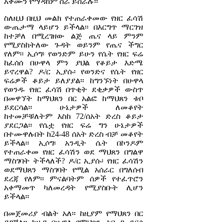
አቅሙን የማዳከም ስራ ይሰራሉ፡፡
ስለዚህ በዚህ መልክ የተጠራቀመው የዘር ፈሳሽ
ውጤታማ ላይሆን ይችላል፡፡ በእርግጥ ማርገዝ
ከተቻለ በሚረገዘው ልጅ ጤና ላይ ምንም
የሚያስከትለው ጉዳት ወይንም የጤና ችግር
የለም፡፡ ኢሶግ፡ የወንድም ይሁን የሴት የዘር ፍሬ
ከፈሰሰ በሁዋላ ምን ያህል የቆይታ እድሜ
ይኖረዋል? ዶ/ር ኢያሱ፡ የወንድና የሴት የዘር
ፍሬዎች ቆይታ ይለያያል፡፡ ከግንኙነት በሁዋላ
የወንዱ የዘር ፈሳሽ በጥቂት ደቂቃዎች ውስጥ
በመዋኘት ከማህጸን በር አልፎ ከማህጸን ቱቦ
ይደርሳል፡፡ ሁኔታዎች ለመቆየት
ከተመቻቹለትም እስከ 72/ሰአት ድረስ ቆይታ
ያደርጋል፡፡ የሴቷ የዘር ፍሬ ግን ሁኔታዎች
በተሙዋሉበት ከ24-48 ሰአት ድረስ ብቻ መቆየት
ይችላል፡፡ ኢሶግ፡ አንዲት ሴት በኮንዶም
የተጠራቀመ የዘር ፈሳሽን ወደ ማህጸን በግልዋ
ማስገባት ትችላለች? ዶ/ር ኢያሱ፡ የዘር ፈሳሽን
ወደማህጸን ማስገባት የሚል አሰራር በግለሰብ
ደረጃ የለም፡፡ ምናልባትም ሰዎች የተፈጥሮን
አቀማመጥ ካለመረዳት የሚያስቡት ሊሆን
ይችላል፡፡
በመጀመሪያ ብልት አለ፡፡ ከዚያም የማህጸን በር