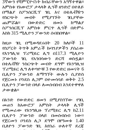
3ኛውን የሻምፒዮናነት ክብራቸውን አግኝተዋል፡፡
አምስቱ የአውሮፓ ታላላቅ ሊጎች ዘንድሮ በተለይ
በማልያ ስፖንሰርሺፕ ገቢ እና በቴሌቭዥን
የስርጭት መብት የሚያገኙት ገቢያቸው
ጨምሯል፡፡ በውድድር ዘመኑ ከማልያ
ስፖንሰርሺፕ አምስቱ ምርጥ ሊጎች በድምሩ
እስከ 315 ሚሊዮን ፓውንድ ሰብስበዋል፡፡
ከዚሁ ገቢ በሚወዳደሩበት 20 ክለቦች 11
የስፖርት ትጥቅ አምራች ኩባንያዎችን ያሰራው
የእንግሊዝ ፕሪሚዬር ሊግ በ117.3 ሚሊዮን
ፓውንድ ገቢ የአንበሳውን ድርሻ ወስዷል፡፡
በቴሌቭዥ ንስርጭት መብት ደግሞ የእንግሊዝ
ፕሪሚዬር ሊግ ለቀጣዮቹ 3 የውድድር ዘመናት 6
ቢሊዮን ፓውንድ ለማግኘት ውሉን ሲያድስ
የጀርመኑ ቦንደስ ሊጋም በተመሳሳይ ወቅት 2.5
ቢሊዮን ፓውንድ በላይ ለመሰብሰብ እንደተዋዋለ
ታውቋል፡፡
በአንድ የውድድር ዘመን በሚያስገኘው የገቢ
መጠን ከአውሮፓ አምስት ታላላቅ ሊጎች
የሚመራው የእንግሊዙ ፕሪሚዬር ሊግ ከ2.11
ቢሊዮን ፓውንድ በላይ በመሰብሰብ ነው፡፡
የጀርመን ቦንደስ ሊጋ ደግሞ በየዓመቱ 1.40
ቢለዮን ፓውንድ ገቢ እየሰራ ሁለተኛ ደረጃ