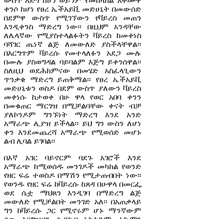
ውስጥ አድጎ ከሆነ ወይንም የመከላከል አቅሙዋ
ቀንሶ ከሆነ የፀረ ኤችአይቪ መድሀኒት በመውሰድ
በደምዋ ውስጥ የሚገኘውን የቫይረስ መጠን
እንዲቀንስ ማድረግ ነው፡፡ በዚህም አንዳቸው
ለሌላኛው የሚያስተላልፉትን ቫይረስ ከመቀነስ
ባሻገር ጤነኛ ልጅ ለመውለድ ያስችላቸዋል፡፡
በእርግጥም ቫይረሱ የመተላለፉን አደጋ ሙሉ
በሙሉ ያስወግዳል ባይባልም እጅግ ይቀንሰዋል፡፡
ስለዚህ ወደሕክምናው በመሄድ አስፈላጊውን
ጥንቃቄ ማድረግ ይጠቅማል፡፡ የፀረ ኤችአይቪ
መድሀኒቱን ወስዶ በደም ውስጥ ያለውን ቫይረስ
መቀነሱ ከታወቀ በሁ ዋላ የወር አበባ ቀንን
በመቁጠር ማርገዝ በሚቻልባቸው ቀናት ብቻ
ያለኮንዶም ግንኙነት ማድረግ እንደ አንድ
አማራጭ ሊያዝ ይችላል፡፡ ይህ ግን ውስን ለሆነ
ቀን እንደመጨረሻ አማራጭ የሚወሰድ መሆኑ
ልብ ሊባል ይገባል፡፡
በእኛ አገር ባይኖርም ባደጉ አገሮች እንደ
አማራጭ ከሚወሰዱ መንገዶች መካከል የወንድ
የዘር ፍሬ ተወስዶ በማሽን የሚታጠብበት ነው፡፡
የወንዱ የዘር ፍሬ ከቫይረሱ ከጸዳ በሁዋላ በመርፌ
ወደ ሴቷ ማህጸን እንዲገባ በማድረግ ልጅ
መውለድ የሚቻልበት መንገድ አለ፡፡ በአጠቃላይ
ግን ከቫይረሱ ጋር የሚኖሩም ሆኑ ማንኛውም