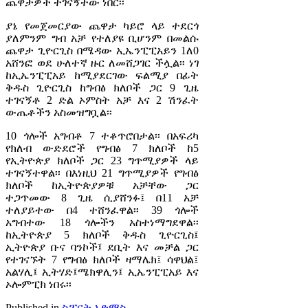
ጨዋታዎች ተገናኝተው ነበር፡፡
ያኔ የመጀመርያው ጨዋታ ካይሮ ላይ ተደርጎ
ያለምንም ግብ አቻ የተለያዩ ቢሆንም በመልሱ
ጨዋታ ጊዮርጊስ በሜዳው ኢኤንፒፒአይን 1ለ0
አሸንፎ ወደ ሁለተኛ ዙር ለመሸጋገር ችሏል፡፡ ነገ
ከኢኤንፒፒአይ ከሚያደርገው ፍልሚያ በፊት
ቅዱስ ጊዮርጊስ ከግብፅ ክለቦች ጋር 9 ጊዜ
ተገናኝቶ 2 ድል ኦምስት አቻ እና 2 ሽንፈት
ውጤቶችን አስመዝግቧል፡፡
10 ጎሎች አግብቶ 7 ተቆጥሮበታል፡፡ በአፍሪካ
የክለብ ውድደሮች የግብፅ 7 ክለቦች ከ5
የኢትዮጵያ ክለቦች ጋር 23 ግጥሚያዎች ላይ
ተገናኝተዋል፡፡ በእነዚህ 21 ግጥሚያዎች የግብፅ
ክለቦች ከኢትዮጵያዎቹ አቻቸው ጋር
ተጋጥመው 8 ጊዜ ሲያሸንፉ፤ በ11 አቻ
ተለያይተው በ4 ተሸንፈዋል፡፡ 39 ጎሎች
አግብተው 18 ጎሎችን አስተነማግደዋል፡፡
ከኢትዮጵያ 5 ክለቦች ቅዱስ ጊዮርጊስ፤
ኢትዮጵያ ቡና ባንኮች፤ ደቢት እና መቻል ጋር
የተገናኙት 7 የግብፅ ክለቦች ዛማሌክ፤ ሳዋህል፤
አልሃሊ፤ ኢትሃድ፤ሜክዋሊን፤ ኢኤንፒፒአይ እና
ኦሎምፒክ ነበሩ፡፡
Published in
ስፖርት አድማስ