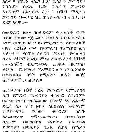
አለው፡፡ የስፔኑ ላሊጋ 1.37 ቢሊዮን ፓውንድ፤
የጣሊያኑ ሴሪኤ 1.29 ቢሊዮን ፓውንድ
እንዲሁም የፈረንሳዩ ሊግ 1 በ900 ሚሊዮን
ፓውንድ ዓመታዊ ገቢ በማስመዝገብ ተከታታይ
ደረጃ አላቸው፡፡
በውድድር ዘመኑ በስታድዬም ተመልካች ብዛት
ግንባር ቀደሙ የጀርመን ቦንደስሊጋ ሲሆን የሊጉ
አንድ ጨዋታ በአማካይ የሚያገኘው የተመልካች
ብዛት 42429 ነው፡፡ የእንግሊዝ ፕሪሚዬር ሊግ
35903 ፤ የስፔን ላሊጋን 29353፤ የጣሊያን
ሴሪኤ 24752 እንዲሁም የፈረንሳይ ሊግ1 19168
ተመልካችን ብእያንዳንዱ ጨዋታ በአማካይ
ያገኛሉ፡፡ የእንግሊዙ ፕሪሚዬር ሊጉ ነገ ሲገባደድ
በተመሳሳይ ሰዓት የሚደረጉ ሁለት ወሳኝ
ጨዋታዎች ይጠበቃሉ፡፡
ጨዋታዎቹ በ3ኛ ደረጃ የአውሮፓ ሻምፒዮንስ
ሊግ የምድብ ማጣርያን ተሳትፎ ለማግኘት
በአንድ ነጥብ ተበላልጠው ሶስተኛ እና አራተኛ
ደረጃ ላይ የሚገኙትን አርሰናልና ቶትንሃም
የሚያተናንቁ ናቸው፡፡ ቶትንሃም ከሊጉ
ላለመውረድ የሚጫወተውን ሰንደርላንድ
ሲገጥም ኒውካስትል ዩናይትድ ከአርሰናል
ይገናኛል፡፡ በጣሊያን ሴሪኤ ሲዬና ከሚላን