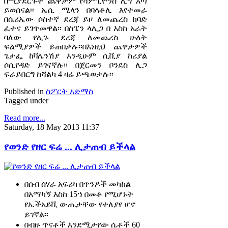
በሚያደርጉት ጨዋታም የሻምፒዮንስ ሊግ እጣ
ይወሰናል፡፡ ኤሲ ሚላን በባላቶሊ እየተመራ
በሴሪኤው ሶስተኛ ደረጃ ይዞ ለመጨረስ ከባድ
ፈተና ይገጥመዋል፡፡ በስፔን ላሊጋ በ እስከ አራት
ባለው የሊጉ ደረጃ ለመጨረስ ሁለት
ፍልሚያዎች ይጠበቃሉ፡፡በእነዚህ ጨዋታዎች
ጌታፌ ከቫሌንሽያ እንዲሁም ሲቪያ ከሪያል
ሶሲየዳድ ይገናኛሉ፡፡ በጀርመን ቦንደስ ሊጋ
ፍራይበርግ ከሻልካ 4 ዛሬ ይጫወታሉ፡፡
Published in
ስፖርት አድማስ
Tagged under
Read more...
Saturday, 18 May 2013 11:37
የወንድ የዘር ፍሬ ... ሊታጠብ ይችላል
በሰብ ሰሃራ አፍሪካ በጥንዶች መካከል
በአማካኝ እስከ 15ኀ በመቶ የሚሆኑት
የኤችአይቪ ውጤታቸው የተለያየ ሆኖ
ይገኛል፡፡
በብዙ ጥናቶች እንደሚታየው ሴቶች 60