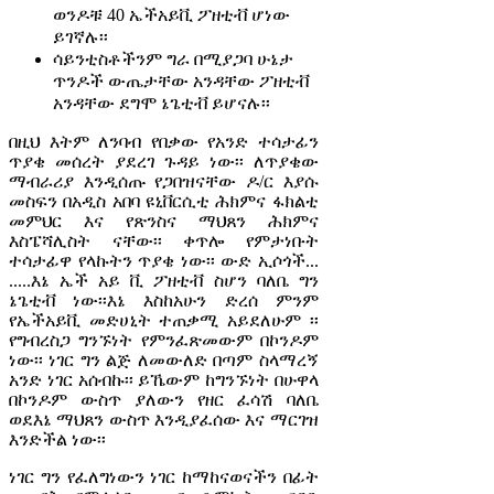
ወንዶቹ 40 ኤችአይቪ ፖዘቲቭ ሆነው
ይገኛሉ፡፡
ሳይንቲስቶችንም ግራ በሚያጋባ ሁኔታ
ጥንዶች ውጤታቸው አንዳቸው ፖዘቲቭ
አንዳቸው ደግሞ ኔጌቲቭ ይሆናሉ፡፡
በዚህ እትም ለንባብ የበቃው የአንድ ተሳታፊን
ጥያቄ መሰረት ያደረገ ጉዳይ ነው፡፡ ለጥያቄው
ማብራሪያ እንዲሰጡ የጋበዝናቸው ዶ/ር እያሱ
መስፍን በአዲስ አበባ ዩኒቨርሲቲ ሕክምና ፋክልቲ
መምህር እና የጽንስና ማህጸን ሕክምና
እስፔሻሊስት ናቸው፡፡ ቀጥሎ የምታነቡት
ተሳታፊዋ የላኩትን ጥያቄ ነው፡፡ ውድ ኢሶጎች...
.....እኔ ኤች አይ ቪ ፖዘቲቭ ስሆን ባለቤ ግን
ኔጌቲቭ ነው፡፡እኔ እስከአሁን ድረሰ ምንም
የኤችአይቪ መድሀኒት ተጠቃሚ አይደለሁም ፡፡
የግብረስጋ ግንኙነት የምንፈጽመውም በኮንዶም
ነው፡፡ ነገር ግን ልጅ ለመውለድ በጣም ስላማረኝ
አንድ ነገር አሰብኩ፡፡ ይኼውም ከግንኙነት በሁዋላ
በኮንዶም ውስጥ ያለውን የዘር ፈሳሽ ባለቤ
ወደእኔ ማህጸን ውስጥ እንዲያፈሰው እና ማርገዝ
እንድችል ነው፡፡
ነገር ግን የፈለግነውን ነገር ከማከናወናችን በፊት