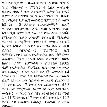
ጊዜ ሻምፒዮናነት ሁለተኛ ደረጃ ሲይዝ፤ ጥጥ 5
ጊዜ፤ የአስመራው ሃማሴን 4 ጊዜ፤ መብራት
ኃይልና ቴሌ 3 ጊዜ እንዲሁም ኢትዮጵያ ቡና፤
ሲምንቶ እና ሃዋሳ ከነማ እያንዳንዳቸው ሁለት
ጊዜ የኢትዮጵያ ሊግ ውድድር ሻምፒዮን በመሆን
ከ3 እስከ 6 ያለውን የውጤታማነት ደረጃ
ይዘዋል፡፡ በፕሪሚዬር ሊጉ ታሪክ እያንዳንዳቸው
አንድ ጊዜ ሻምፒዮን ለመሆን የበቁ ሰባት ክለቦች
የሚጠቀሱ ሲሆን እነሱም የብሪቲሽ ሚሊታሪ
ሚሽን፤ ርምጃችን፤ ቀይባህር፤ ምድር ባቡር፤
ኦጋዴን አንበሳ፤ ኦሜድላ እና ትግል ፍሬ ናቸው፡፡
ደደቢት የዘንድሮውን ፕሪሚዬር ሊግ
ሻምፒዮናነት ከወሰደ የኢትዮጵያ ሊግ ሻምፒዮን
ለመሆን 17ኛው ክለብ አንዴ ሻምፒዮን ከሆኑ
ክለቦች ደግሞ ስምንተኛው ይሆናል፡፡ የ2005
ዓ.ም የኢትዮጵያ ፕሪሚዬር ሊግ ‹መለስ ዋንጫ›
ላይ በወራጅ ቀጠና አራት ክለቦች ይገኛሉ፡፡ በ4
ነጥብና በ35 የግብ እዳ 14ኛውንና የመጨረሻውን
ደረጃ የያዘው ውሃ ስራዎች መውረዱ ሲረጋገጥ፤
11 ነጥብ እና 17 የግብ እዳ አስመዝግቦ በ13ኛ
ደረጃ ላይ የሚገኘው አዳማ ከነማም አጣብቂኝ
ውስጥ ነው፡፡ ሃረር ቢራ በ19 ነጥብ እና በ11 የግብ
እዳ 11ኛ፤ ሙገር በ17 ነጥብ በ12 የግብ እዳ 12ኛ
ደረጃ ላይ በመሆን በወራጅ ቀጠናው እየዳከሩ
ናቸው፡፡