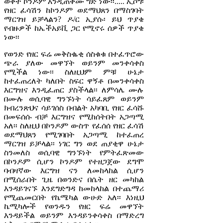
ወቅት ኮንዶም እንዲጠቀሙ ግድ ነው፡፡..... ኢሶግ፡
የዘር ፈሳሽን ከኮንዶም ወደማህጸን በማስገባት
ማርገዝ ይቻላልን? ዶ/ር ኢያሱ፡ ይህ ጥያቄ
የብዙዎች ከኤችአይቪ ጋር የሚኖሩ ሰዎች ጥያቄ
ነው፡፡
የወንድ የዘር ፍሬ መቅስቈቂ ሰስቁቁ በተፈጥሮው
ጭራ ያለው መዋኘት ወይንም መንቀሳቀስ
የሚችል ነው፡፡ ስለዚህም ምቹ ሁኔታ
ከተፈጠረለት ካለበት ስፍር ዋኝቶ በመንቀሳቀስ
እርግዝና እንዲፈጠር ያስችላል፡፡ ለምሳሌ ሙሉ
በሙሉ ወሲባዊ ግንኙነት ሳይፈጸም ወይንም
ክብረንጽህና ሳይገሰስ በብልት አካባቢ የዘር ፈሳሹ
በመፍሰሱ ብቻ እርግዝና የሚከሰትበት አጋጣሚ
አለ፡፡ ስለዚህ በኮንዶም ውስጥ የፈሰሰ የዘር ፈሳሽ
ወደማህጸን የሚገባበት አጋጣሚ ከተፈጠረ
ማርገዝ ይቻላል፡፡ ነገር ግን ወደ ጠያቂዋ ሁኔታ
ስንመለስ ወሲባዊ ግንኙነት የምትፈጽመው
በኮንዶም ሲሆን ኮንዶም የተዘጋጀው ደግሞ
ባብዛኛው እርግዝ ናን ለመከላከል ሲሆን
በሚሰራበት ጊዜ በወንድና በሴት ዘር መካከል
እንዳይገናኙ እንደግድግዳ ከመከላከል በተጨማሪ
የሚጨመርበት የኬሜካል ውሁድ አለ፡፡ እነዚህ
ኬሚካሎች የወንዱን የዘር ፍሬ መዋኘት
እንዳይችል ወይንም እንዳይንቀሳቀስ በማድረግ