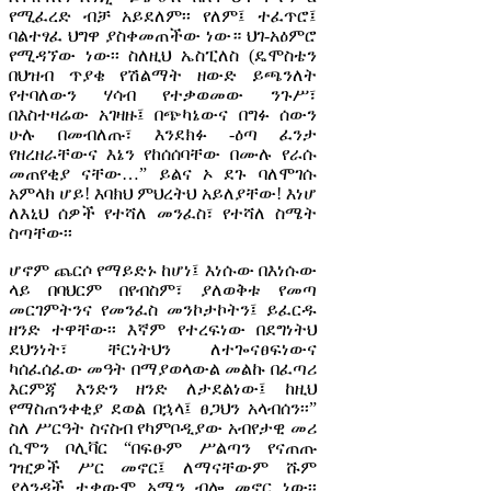
የሚፈረድ ብቻ አይደለም፡፡ የለም፤ ተፈጥሮ፤
ባልተፃፈ ህግዋ ያስቀመጠችው ነው። ህገ-አዕምሮ
የሚዳኘው ነው፡፡ ስለዚህ ኤስፒለስ (ዴሞስቴን
በህዝብ ጥያቄ የሽልማት ዘውድ ይጫንለት
የተባለውን ሃሳብ የተቃወመው ንጉሥ፣
በእስተዛሬው አገዛዙ፤ በጭካኔውና በግፉ ሰውን
ሁሉ በመብለጡ፣ እንደክፉ -ዕጣ ፈንታ
የዘረዘራቸውና እኔን የከሰሰባቸው በሙሉ የራሱ
መጠየቂያ ናቸው…” ይልና ኦ ደጉ ባለሞገሱ
አምላክ ሆይ! እባክህ ምህረትህ አይለያቸው! እነሆ
ለእኒህ ሰዎች የተሻለ መንፈስ፣ የተሻለ ስሜት
ስጣቸው፡፡
ሆኖም ጨርሶ የማይድኑ ከሆነ፤ እነሱው በእነሱው
ላይ በባህርም በየብስም፣ ያለወቅቱ የመጣ
መርገምትንና የመንፈስ መንኮታኮትን፤ ይፈርዱ
ዘንድ ተዋቸው፡፡ እኛም የተረፍነው በደግነትህ
ደህንነት፣ ቸርነትህን ለተጐናፀፍነውና
ካሰፈሰፈው መዓት በማያወላውል መልኩ በፈጣሪ
እርምጃ እንድን ዘንድ ለታደልነው፤ ከዚህ
የማስጠንቀቂያ ደወል በኋላ፤ ፀጋህን አላብሰን፡፡”
ስለ ሥርዓት ስናስብ የካምቦዲያው አብየታዊ መሪ
ሲሞን ቦሊቫር “በፍፁም ሥልጣን የናጠጡ
ገዢዎች ሥር መኖር፤ ለማናቸውም ሹም
ያላንዳች ተቃውሞ አሜን ብሎ መኖር ነው፡፡