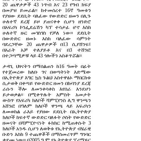
20 ጨዋታዎች 43 ነጥብ እና 23 የግብ ክፍያ
በመያዝ ይመራል፡፡ ከተመሰረተ 16ኛ ዓመቱን
የያዘው ደደቢት ባለፈው የውድድር ዘመን በሊጉ
ሁለተኛ ደረጃ ይዞ ያጠናቀቀ ሲሆን ዘንድሮ
በአፍሪካ ኮንፌደሬሽን ካፕ ተሳታፊ ሆኖ እስከ
ሁለተኛ ዙር መገስገስ የቻለ ነው፡፡ ደደቢት
በውድድር ዘመኑ እስከ ባለፈው ሳምንት
ባደረጋቸው 20 ጨዋታዎች በ13 ሲያሸንፍ፤
በአራት አቻ ተለያይቶ እና በ3 ተሸንፎ
በተጋጣሚዎቹ ላይ 43 ጎሎችን አስቆጥሯል፡፡
ታዳጊ ህፃናትን በማሰልጠን ከ16 ዓመት በፊት
የተጀመረው ክለቡ ገና በወጣትነት እድሜው
በኢትዮጵያ እግር ኳስ ጉልህ አስተዋፅኦ ማበርከቱ
ሲታወቅ በቀጣይ የውድድር ዘመን በኩባንያ ደረጃ
ራሱን ችሎ ለመንቀሳቀስ እየሰራ እንደሆነ
ይታወቃል፡፡ በሚቀጥሉት አምስት አመታት
ውስጥ የአፍሪካ ክለቦች ሻምፒየንስ ሊግ ዋንጫን
አሸንፎ በዓለም ክለቦች ዋንጫ ላይ አፍሪካን
ለመወከል ራእይ የያዘው ደደቢት በኢትዮጵያ
ክለቦች ከፍተኛ ውድድር ባለፉት ሶስት የውድድር
ዘመናት በሻምፒዮናነት ፉክክር ከሚጠቀሱት 3
ክለቦች አንዱ ሲሆን ለወቅቱ የኢትዮጵያ ብሄራዊ
ቡድን እስከ 9 ተጨዋቾች በማስመረጥም ግንባር
ቀደሙ ነው፡፡ በ2005 ዓ.ም የኢትዮጵያ ፕሪሚዬር