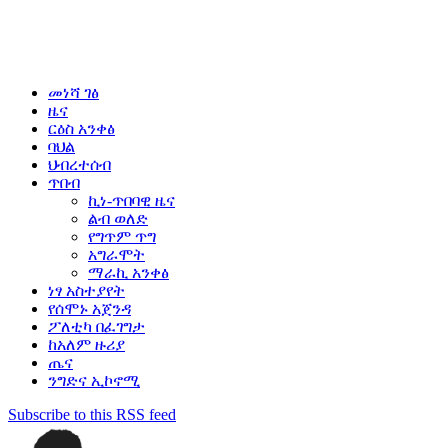
መነሻ ገፅ
ዜና
ርዕስ አንቀፅ
ባህል
ህብረተሰብ
ጥበብ
ኪነ-ጥበባዊ ዜና
ልብ ወለድ
የግጥም ጥግ
አግራሞት
ማራኪ አንቀፅ
ነፃ አስተያየት
የሰሞኑ አጀንዳ
ፖለቲካ በፈገግታ
ከአለም ዙሪያ
ጤና
ንግድና ኢኮኖሚ
Subscribe to this RSS feed