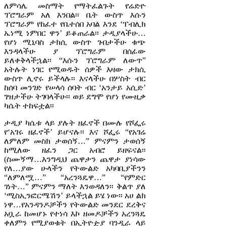
ለምሳሌ መስማት የማትፈልጉት የሬድዮ
ፕሮግራም አለ እንበል፡፡ ቤት ውስጥ እሱን
ፕሮግራም የከፈተ የቤተሰበ አባል እንደ ‘ፐብሊክ
ኤነሚ ነምበር ዋን’ ይቆጠራል፡፡ ታዲያላችሁ…
የሆነ ሚኒባስ ታክሲ ውስጥ ገብታችሁ ቁጭ
እንዳላችሁ ያ ፕሮግራም በሰፊው
ይለቀቅላችኋል፡፡ “እሱን ፕሮግራም ለውጥ”
አትሉት ነገር የሚወዱት ሰዎች እዛው ታክሲ
ውስጥ ሊኖሩ ይችላሉ፡፡ እናላችሁ በሦስት ብር
ከሰባ መንገድ የሠላሳ ሰባት ብር ‘አንታይ አሲድ’
ገዝታችሁ ትገባላችሁ፡፡ ወይ ደግሞ የሆነ የሙዚቃ
ካሴት ተከፍቷል፡፡
ታዲያ ካሴቱ ላይ ያሉት ዘፈኖች በሙሉ የሾፌሩ
የ‘አገሩ ዘፈኖች’ ይሆናሉ፡፡ እና ሾፌሩ “የአገሬ
ለምለም መስክ ታወሰኝ…” ምናምን ታወሰኝ
ከሚለው ዘፈን ጋር አብሮ ይዘፍናል፡፡
(ስሙኝማ…እንግዲህ ጨዋታን ጨዋታ ያነሳው
የለ…ያው ሁላችን የትውልድ አካባቢያችንን
“ለምለሟ…” “አረንጓዴዋ…” “የምድር
ገነት…” ምናምን ማለት እንወዳለን፡፡ ቅልጥ ያለ
‘ሚስኢንፎርሜሽን’ ይላችኋል ይሄ ነው፡፡ አሀ ልክ
ነዋ…የአንዳንዶቻችን የትውልድ መንደር ደረቅና
አቧራ ከመሆኑ የተነሳ እኮ ዘመዶቻችን አረንጓዴ
ቀለምን የሚያወቁት በኢትዮዽያ ባንዲራ ላይ