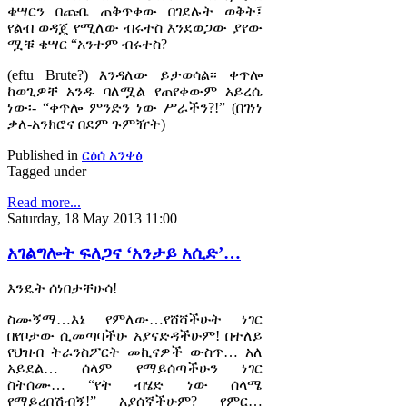
ቄሣርን በጩቤ ጠቅጥቀው በገደሉት ወቅት፤
የልብ ወዳጄ የሚለው ብሩተስ እንደወጋው ያየው
ሟቹ ቄሣር “አንተም ብሩተስ?
(eftu Brute?) እንዳለው ይታወሳል፡፡ ቀጥሎ
ከወጊዎቸ አንዱ ባለሟል የጠየቀውም አይረሴ
ነው፡- “ቀጥሎ ምንድን ነው ሥራችን?!” (በገነነ
ቃለ-አንክሮና በደም ጉምዥት)
Published in
ርዕሰ አንቀፅ
Tagged under
Read more...
Saturday, 18 May 2013 11:00
አገልግሎት ፍለጋና ‘አንታይ አሲድ’…
እንዴት ሰነበታቸሁሳ!
ስሙኝማ…እኔ የምለው…የሸሻችሁት ነገር
በየቦታው ሲመጣባችሁ አያናድዳችሁም! በተለይ
የህዝብ ትራንስፖርት መኪናዎች ውስጥ… አለ
አይደል… ሰላም የማይሰጣችሁን ነገር
ስትሰሙ… “የት ብሄድ ነው ሰላሜ
የማይረበሽብኝ!” አያሰኛችሁም? የምር…