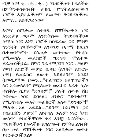
ብቻ ነዋ! ቂ…ቂ…ቂ…) ገንዘባችሁን ከፍላችሁ
በምትንቀሳቀሱበት ታክሲ የማትፈልጓቸውን
ነገሮች እያቃራችሁም ለመዋጥ ትገደዳላችሁ፡፡
እናማ… አስቸጋሪ ነው፡፡
እናማ በየቦታው ስትሄዱ የሸሻችሁትን ነገር
እንድታዩ ወይም እንድትሰሙ ትገደዳላችሁ፡፡
ኮሚኩ ነገር እነኛ ነገሮች ከስፍራው ጋር ምንም
ግንኙነት የላቸውም፡፡ አንዳንድ ቦታማ ከሌኒን
ቤተመንግሥት በስጦታ መጥተው የተረሱ
የሚመስሉ መፈክሮች ግድግዳ ሞልተው
ያፈጡባችኋል፡፡ የምር ግራ የሚገባኝ ነገር…ዓለም
የወዝ አደሮች መሆኗ ሲቀር (እንክት አድርጐ
ነዋ!) የመፈክር ለውጥ አይደረግም እንዴ!
(በወዲያኛው ዘመን…“ተፈጥሮን በቁጥጥራችን
ስር እናውላለን” የሚለውን መፈክር አራት ኪሎ
ተሰቅሎ ሲያዩ “ድንቄም!” ያሉት ሰውዬ ሸቤ
ገብተው ነበር ይባላል፡፡ ዘንድሮ “ድንቄም!”
የሚያስብሉ መአት መፈክሮች አሉ፡፡ “ድንቄም!”
ማለቱ…አለ አይደል…“ደግሞ ከእነማን ጋር
ያስፈርጀን ይሆን!” እየተባለ ሁሉም ነገር ‘ሆድ
ውስጥ’ ተከርችሞበት ቀረ እንጂ! እናላችሁ…
ገንዘባችሁን ከፍላችሁ አገልግሎት የምትፈልጉበት
ቦታ ሁሉ የሸሻችሁት ነገር አለቦታው መጥቶ
ይደነቀርባችኋል፡፡