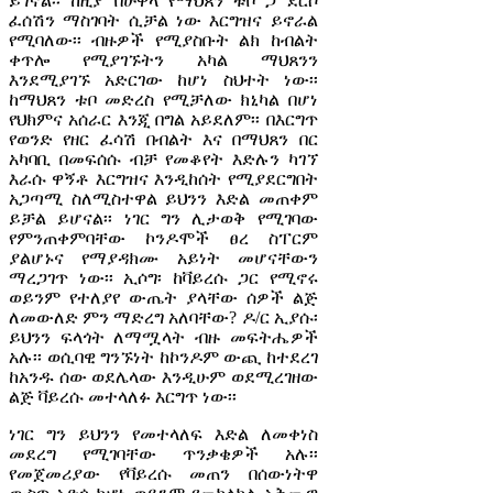
ይገኛል፡፡ ከዚያ በሁዋላ የማህጸን ቱቦ ጋ ደርሶ
ፈሰሽን ማስገባት ሲቻል ነው እርግዝና ይኖራል
የሚባለው፡፡ ብዙዎች የሚያስቡት ልክ ከብልት
ቀጥሎ የሚያገኙትን አካል ማህጸንን
እንደሚያገኙ አድርገው ከሆነ ስህተት ነው፡፡
ከማህጸን ቱቦ መድረስ የሚቻለው ክኒካል በሆነ
የህክምና አሰራር እንጂ በግል አይደለም፡፡ በእርግጥ
የወንድ የዘር ፈሳሽ በብልት እና በማህጸን በር
አካባቢ በመፍሰሱ ብቻ የመቆየት እድሉን ካገኘ
እራሱ ዋኝቶ እርግዝና እንዲከሰት የሚያደርግበት
አጋጣሚ ስለሚስተዋል ይህንን እድል መጠቀም
ይቻል ይሆናል፡፡ ነገር ግን ሊታወቅ የሚገባው
የምንጠቀምባቸው ኮንዶሞች ፀረ ስፐርም
ያልሆኑና የማያዳክሙ አይነት መሆናቸውን
ማረጋገጥ ነው፡፡ ኢሶግ፡ ከቫይረሱ ጋር የሚኖሩ
ወይንም የተለያየ ውጤት ያላቸው ሰዎች ልጅ
ለመውለድ ምን ማድረግ አለባቸው? ዶ/ር ኢያሱ፡
ይህንን ፍላጎት ለማሟላት ብዙ መፍትሔዎች
አሉ፡፡ ወሲባዊ ግንኙነት ከኮንዶም ውጪ ከተደረገ
ከአንዱ ሰው ወደሌላው እንዲሁም ወደሚረገዘው
ልጅ ቫይረሱ መተላለፉ እርግጥ ነው፡፡
ነገር ግን ይህንን የመተላለፍ እድል ለመቀነስ
መደረግ የሚገባቸው ጥንቃቄዎች አሉ፡፡
የመጀመሪያው የቫይረሱ መጠን በሰውነትዋ