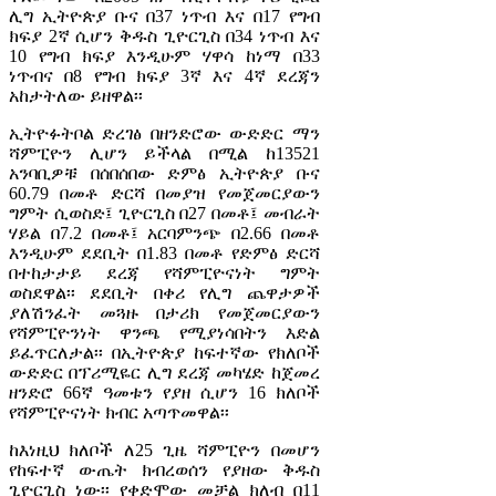
ሊግ ኢትዮጵያ ቡና በ37 ነጥብ እና በ17 የግብ
ክፍያ 2ኛ ሲሆን ቅዱስ ጊዮርጊስ በ34 ነጥብ እና
10 የግብ ክፍያ እንዲሁም ሃዋሳ ከነማ በ33
ነጥብና በ8 የግብ ክፍያ 3ኛ እና 4ኛ ደረጃን
አከታትለው ይዘዋል፡፡
ኢትዮፉትቦል ድረገፅ በዘንድሮው ውድድር ማን
ሻምፒዮን ሊሆን ይችላል በሚል ከ13521
አንባቢዎቹ በሰበሰበው ድምፅ ኢትዮጵያ ቡና
60.79 በመቶ ድርሻ በመያዝ የመጀመርያውን
ግምት ሲወስድ፤ ጊዮርጊስ በ27 በመቶ፤ መብራት
ሃይል በ7.2 በመቶ፤ አርባምንጭ በ2.66 በመቶ
እንዲሁም ደደቢት በ1.83 በመቶ የድምፅ ድርሻ
በተከታታይ ደረጃ የሻምፒዮናነት ግምት
ወስደዋል፡፡ ደደቢት በቀሪ የሊግ ጨዋታዎች
ያለሽንፈት መጓዙ በታሪክ የመጀመርያውን
የሻምፒዮንነት ዋንጫ የሚያነሳበትን እድል
ይፈጥርለታል፡፡ በኢትዮጵያ ከፍተኛው የክለቦች
ውድድር በፕሪሚዬር ሊግ ደረጃ መካሄድ ከጀመረ
ዘንድሮ 66ኛ ዓመቱን የያዘ ሲሆን 16 ክለቦች
የሻምፒዮናነት ክብር አጣጥመዋል፡፡
ከእነዚህ ክለቦች ለ25 ጊዜ ሻምፒዮን በመሆን
የከፍተኛ ውጤት ክብረወሰን የያዘው ቅዱስ
ጊዮርጊስ ነው፡፡ የቀድሞው መቻል ክለብ በ11