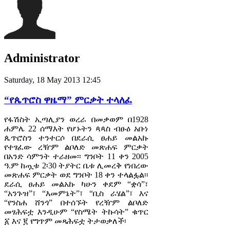
Administrator
Saturday, 18 May 2013 12:45
“የጴጥሮስ ዋዜማ” ምርቃት ተላለፈ
የፋሽስት ኢጣሊያን ወረራ በመቃወም በ1928
ሐምሌ 22 ሰማእት የሆኑትን ጳጳስ ብፁዕ አቡነ
ጴጥሮስን ተንተርሶ በደራሲ ፀሐይ መልአኩ
የተፃፈው ረዥም ልቦለድ መጽሐፍ ምርቃት
በአንድ ሳምንት ተራዘመ፡፡ ግንቦት 11 ቀን 2005
ዓ.ም ከጧቱ 2፡30 ትያትር ቤቱ ሊመረቅ የነበረው
መጽሐፍ ምርቃት ወደ ግንቦት 18 ቀን ተላልፏል፡፡
ደራሲ ፀሐይ መልአኩ ካሁን ቀደም “ቋሳ”፣
“አንጉዝ”፣ “እመምኔት”፣ “ቢስ ራሄል”፣ እና
“የንስሐ ሸንጎ” በተሰኙት የረዥም ልቦለድ
መፃሕፍቷ እንዲሁም “የስሜት ትኩሳት” ቁጥር
፩ እና ፪ የግጥም መጻሕፍቷ ትታወቃለች፡