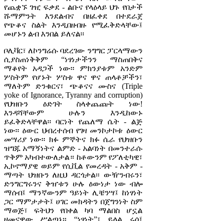
የጨቋኙ ገዢ ፍቃደ - ልቡና የላዕላይ ህጉ የበታች
ሹማምንት እንደልብና በዘፈቀደ በተደራጀ
የጭቆና ስልት እንዲበዘብዙ የሚፈቅድላቸው፤
መሆኑን ልብ እንበል ይለናል፡፡
ቦሊቫር፣ ለኮንግሬሱ ባደረገው ንግግር ፓርላማውን
ሲያስጠነቅቅም “ነፃነታችንን ማስጠበቅና
ማቆየት አዳጋች ነው፡፡ ምክንያቱም አንድም
ሦስትም የሆኑት ሦስቱ ዋና ዋና ጠላቶቻችን፣
ማለትም ድንቁርና፣ ጭቆናና ሙስና (Triple
yoke of Ignorance, Tyranny and corruption)
የህዝቡን ዕድገት ስላቀጨጩት ነው!
እንዳሻቸውም ሁሉን እንዲከውኑ
ይፈቅድላቸዋል፡፡ ባርነት የጨለማ ሴት - ልጅ
ነው፡፡ ዕውር ህብረተሰብ የገዛ መንኮታኮቱ ዕውር
መሣሪያ ነው፡፡ ክፉ ምኞትና ክፉ ሴራ የህዝቡን
ዝግጁ አማኝነትና ልምድ - አልባነት በመንተራሱ
ጥቅም አካብተውለታል። ከቶውንም የፖለቲካዊ፣
ኢኮኖማያዊ ወይም የሲቪል የመረዳት - አቅም -
ማጣት ህዝቡን ለዚህ ዳርጎታል፡፡ ውዥንብሩን፣
ድንግርግሩንና ቅዠቱን ሁሉ ዕውነታ ነው ብሎ
ማሰብ፤ ማንኛውንም ዓይነት ሊቼንሣ፤ ከነፃነት
ጋር ማምታታት፤ ሀገር መክዳትን በጀግንነት ስም
ማወጅ፣ ፍትህን የበቀል ካባ ማልበስ ሆኗል
ዘመናዊው ሥልጣኔ፡፡ “ነፃነት”፣ ይላል ሩሶ፤