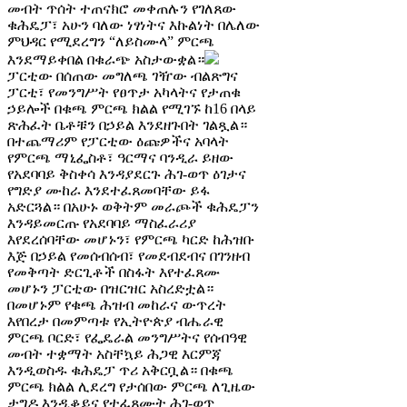
መብት ጥሰት ተጠናክሮ መቀጠሉን የገለጸው
ቁሕዴፓ፣ አሁን ባለው ነፃነትና እኩልነት በሌለው
ምህዳር የሚደረግን “ለይስሙላ” ምርጫ
እንደማይቀበል በቁራጭ አስታውቋል።
ፓርቲው በሰጠው መግለጫ ገዥው ብልጽግና
ፓርቲ፣ የመንግሥት የፀጥታ አካላትና የታጠቁ
ኃይሎች በቁጫ ምርጫ ክልል የሚገኙ ከ16 በላይ
ጽሕፈት ቤቶቹን በኃይል እንደዘጉበት ገልጿል።
በተጨማሪም የፓርቲው ዕጩዎችና አባላት
የምርጫ ማኒፌስቶ፣ ዓርማና ባንዲራ ይዘው
የአደባባይ ቅስቀሳ እንዳያደርጉ ሕገ-ወጥ ዕገታና
የግድያ ሙከራ እንደተፈጸመባቸው ይፋ
አድርጓል። በአሁኑ ወቅትም መራጮች ቁሕዴፓን
እንዳይመርጡ የአደባባይ ማስፈራሪያ
እየደረሰባቸው መሆኑን፣ የምርጫ ካርድ ከሕዝቡ
እጅ በኃይል የመሰብሰብ፣ የመደብደብና በገንዘብ
የመቅጣት ድርጊቶች በስፋት እየተፈጸሙ
መሆኑን ፓርቲው በዝርዝር አስረድቷል።
በመሆኑም የቁጫ ሕዝብ መከራና ውጥረት
እየበረታ በመምጣቱ የኢትዮጵያ ብሔራዊ
ምርጫ ቦርድ፣ የፌዴራል መንግሥትና የሰብዓዊ
መብት ተቋማት አስቸኳይ ሕጋዊ እርምጃ
እንዲወስዱ ቁሕዴፓ ጥሪ አቅርቧል። በቁጫ
ምርጫ ክልል ሊደረግ የታሰበው ምርጫ ለጊዜው
ታግዶ እንዲቆይና የተፈጸሙት ሕገ-ወጥ