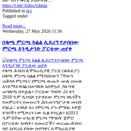
አድማስን መረጃ ይከታተሉ…
https://t.me/AdissAdmas
Published in
ዜና
Tagged under
Read more...
Wednesday, 27 May 2026 11:36
በቁጫ ምርጫ ክልል ሊደረግ የታሰበው
ምርጫ እንዲታገድ ፓርቲው ጠየቀ
የቁጫ ሕዝብ ዴሞክራሲያዊ ፓርቲ (ቁሕዴፓ)
በቁጫ ምርጫ ክልል የሚካሄደውን 7ኛውን
ጠቅላላ ምርጫና የምርጫ ውጤት ሙሉ በሙሉ
እንደማይቀበል በመግለጽ አስቸኳይ ጋዜጣዊ
መግለጫ ሰጥቷል። ፓርቲው ግንቦት 24 ቀን
2018 ዓ.ም ሊካሄድ የታቀደው ምርጫ የዜጎችን
የመምረጥና የመመረጥ ሕገ-መንግሥታዊ መብት
የገፈፈ፣ አግላይ እና የምርጫ ሥነ-ምግባር አዋጅ
ደንቦችን የሚቃረን ነው ሲል ኮንኗል። ከ2013
ዓ.ም 6ኛው ሀገራዊ ምርጫ ማግስት ጀምሮ
በፓርቲው አባላት፣ አመራሮችና መራጩ ሕዝብ
ላይ እየደረሰ ያለው ሰብዓዊና ዴሞክራሲያዊ