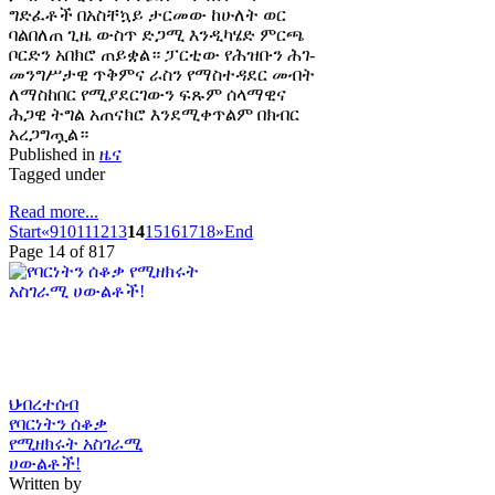
ግድፈቶች በአስቸኳይ ታርመው ከሁለት ወር
ባልበለጠ ጊዜ ውስጥ ድጋሚ እንዲካሄድ ምርጫ
ቦርድን አበክሮ ጠይቋል። ፓርቲው የሕዝቡን ሕገ-
መንግሥታዊ ጥቅምና ራስን የማስተዳደር መብት
ለማስከበር የሚያደርገውን ፍጹም ሰላማዊና
ሕጋዊ ትግል አጠናክሮ እንደሚቀጥልም በክብር
አረጋግጧል።
Published in
ዜና
Tagged under
Read more...
Start
«
9
10
11
12
13
14
15
16
17
18
»
End
Page 14 of 817
ህብረተሰብ
የባርነትን ሰቆቃ
የሚዘክሩት አስገራሚ
ሀውልቶች!
Written by