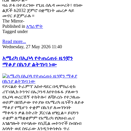
ዛሬ ይፋ በተደረገው የጊዜ ሰሌዳ መሠረት፣ የሰው
ልጆች ከ2032 ጀምሮ በቋሚነት ጨረቃ ላይ
መኖር ይጀምራሉ።
The Mirror-
Published in
አግራሞት
Tagged under
Read more...
Wednesday, 27 May 2026 11:40
አሜሪካ በኢቦላ የተጠረጠሩ ዜጎቿን
ማቆያ በኬንያ ልትገነባ ነው
የዶናልድ ትራምፕ አስተዳደር በዲሞክራቲክ
ሪፐብሊክ ኮንጎና በኡጋንዳ እየተስፋፋ ያለውን
የኢቦላ ወረርሽኝ ተከትሎ፣ ለቫይረሱ የተጋለጡ
ወይም በበሽታው የተያዙ የአሜሪካ ዜጎችን ለይቶ
ማቆያ የሚሆን ተቋም በኬንያ ለመገንባት
ማቀዱን ዎል ስትሪት ጆርናል ዘግቧል። ይህንን
ተቋም ለማቋቋምም የአሜሪካ የህዝብ ጤና
አገልግሎት የተባለው የሲቪል መኮንኖች ስብስብ
አባላት ወደ ስፍራው እንዲንቀሳቀሱ ጥሪ