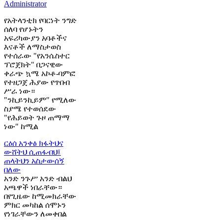
Administrator
የአትላንቲክ የባርነት ንግድ
ሰለባ የሆኑትን
አፍሪካውያን አባቶችና
እናቶች ለማስታወስ
የተሰራው "የአንሴስተር
ፕሮጀክት" በጋናዊው
ቀራጭ ኳሜ አኮቶ-ባምፎ
የተዘጋጀ ሕያው የጥበብ
ሥራ ነው።
"ንኪይንኪይም" የሚለው
ስያሜ የተወሰደው
"የሕይወት ጉዞ ጠማማ
ነው" ከሚል
ርዕሰ አንቀፅ
ክፋትህና
ውሸትህ ሲጠፋብህ፤
ጠላትህን አስታውሰኝ
በለው
አንድ ንጉሥ አንድ ብልህ
አጫዋች ነበራቸው።
በየጊዜው ከሚመክራቸው
ምክር መካከል ሰሞኑን
የነገራቸውን ለመቀበል