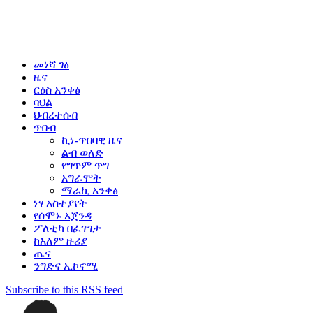
መነሻ ገፅ
ዜና
ርዕስ አንቀፅ
ባህል
ህብረተሰብ
ጥበብ
ኪነ-ጥበባዊ ዜና
ልብ ወለድ
የግጥም ጥግ
አግራሞት
ማራኪ አንቀፅ
ነፃ አስተያየት
የሰሞኑ አጀንዳ
ፖለቲካ በፈገግታ
ከአለም ዙሪያ
ጤና
ንግድና ኢኮኖሚ
Subscribe to this RSS feed