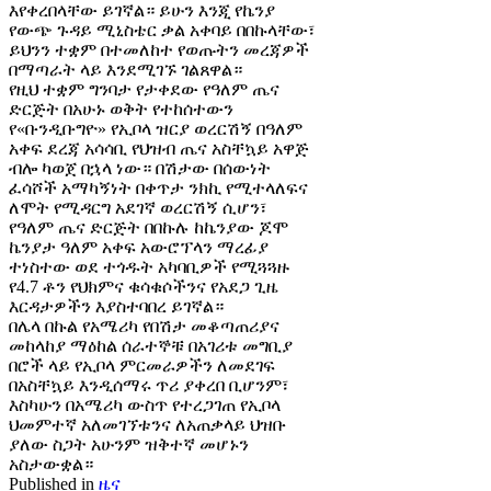
እየቀረበላቸው ይገኛል። ይሁን እንጂ የኬንያ
የውጭ ጉዳይ ሚኒስቴር ቃል አቀባይ በበኩላቸው፣
ይህንን ተቋም በተመለከተ የወጡትን መረጃዎች
በማጣራት ላይ እንደሚገኙ ገልጸዋል።
የዚህ ተቋም ግንባታ የታቀደው የዓለም ጤና
ድርጅት በአሁኑ ወቅት የተከሰተውን
የ«ቡንዲቡግዮ» የኢቦላ ዝርያ ወረርሽኝ በዓለም
አቀፍ ደረጃ አሳሳቢ የህዝብ ጤና አስቸኳይ አዋጅ
ብሎ ካወጀ በኋላ ነው። በሽታው በሰውነት
ፈሳሾች አማካኝነት በቀጥታ ንክኪ የሚተላለፍና
ለሞት የሚዳርግ አደገኛ ወረርሽኝ ሲሆን፣
የዓለም ጤና ድርጅት በበኩሉ ከኬንያው ጆሞ
ኬንያታ ዓለም አቀፍ አውሮፕላን ማረፊያ
ተነስተው ወደ ተጎዱት አካባቢዎች የሚጓጓዙ
የ4.7 ቶን የህክምና ቁሳቁሶችንና የአደጋ ጊዜ
እርዳታዎችን እያስተባበረ ይገኛል።
በሌላ በኩል የአሜሪካ የበሽታ መቆጣጠሪያና
መከላከያ ማዕከል ሰራተኞቹ በአገሪቱ መግቢያ
በሮች ላይ የኢቦላ ምርመራዎችን ለመደገፍ
በአስቸኳይ እንዲሰማሩ ጥሪ ያቀረበ ቢሆንም፣
እስካሁን በአሜሪካ ውስጥ የተረጋገጠ የኢቦላ
ህመምተኛ አለመገኘቱንና ለአጠቃላይ ህዝቡ
ያለው ስጋት አሁንም ዝቅተኛ መሆኑን
አስታውቋል።
Published in
ዜና