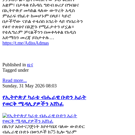
አቋም፣ በታላቁ የሕዳሴ ግድብ ዙሪያ በግብፅና
በኢትዮጵያ መካከል ላለው ውጥረት አዲስ
ምዕራፍ የከፈተ ከመሆኑም በላይ፣ ካይሮ
በታችኛው ናይል ተፋሰስ አገራት ላይ የነበራትን
የቆየ ተጽዕኖ በእጅጉ የሚፈታተን ሆኗል።
የቴሌግራም ቻናልችንን በመቀላቀል የአዲስ
አድማስን መረጃ ይከታተሉ…
https://t.me/AdissAdmas
Published in
ዜና
Tagged under
Read more...
Sunday, 31 May 2026 08:03
የኢትዮጵያ ካራቴ ብሔራዊ ቡድን አራት
የወርቅ ሜዳሊያዎችን አሸነፈ
በኬንያ አስተናጋጅነት እየተካሄደ ባለው ውድድር
ብሔራዊ ቡድኑ በወንዶች ከ75 ኪሎ ግራም