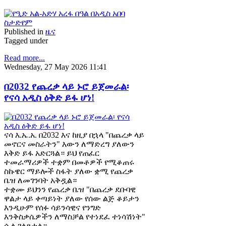
Published in
ዜና
Tagged under
Read more...
Wednesday, 27 May 2026 11:41
በ2032 የጨረቃ ላይ ኑሮ ይጀመራል፡
የናሳ አዲስ ዕቅድ ይፋ ሆነ!
ናሳ እ.ኤ.አ. በ2032 እና ከዚያ በኋላ "በጨረቃ ላይ
መኖርና መስራትን" እውን ለማድረግ ያለውን
እቅድ ይፋ አድርጓል። ይህ የጠፈር
ተመራማሪዎች ተቋም በመቶዎች የሚቆጠሩ
ስኩዌር ማይሎች ስፋት ያለው ቋሚ የጨረቃ
ቤዝ ለመገንባት አቅዷል።
ተቋሙ ይህንን የጨረቃ ቤዝ "በጨረቃ ደቡባዊ
ዋልታ ላይ ቀጣይነት ያለው የሰው ልጅ ቆይታን
እንዲሁም የሰፉ ሳይንሳዊና የንግድ
እንቅስቃሴዎችን ለማስቻል የተነደፈ ተነሳሽነት"
ሲል ገልጾታል።