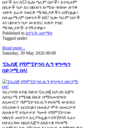
በታች እና ከ53 ኪሎ ግራም በታች፣ እንዲሁም
በሴቶች ካታ እና በቡድን ኩሚቴ ባሳየው ድንቅ
ብቃት አራት የወርቅ ሜዳሊያዎችን አሸንፏል።
በተጨማሪም በወንዶች ከ67 ኪሎ ግራም በታች
እና በቡድን ካታ ውድድር ሁለት የብር
ሜዳሊያዎች ተገኝተዋል።
Published in
ስፖርት አድማስ
Tagged under
Read more...
Saturday, 30 May 2026 00:00
ፒኤስጂ የሻምፒዮንስ ሊግ ዋንጫን
በድጋሚ በላ!
የፈረንሳዩ ሀያል ክለብ ፒኤስጂ በታሪክ እጅግ
አስገራሚ የሚባል ስኬት በማስመዝገብ፣
ለአውሮፓ ሻምፒዮንስ ሊግ የፍጻሜ ውድድር
የደረሰውን አርሰናልን በመለያ ምት በመርታት
ለሁለተኛ ተከታታይ ዓመት የሻምፒዮናው
ባለቤት መሆኑን አረጋግጧል። በፑሽካሽ አሬና
በተደረገው በዚህ እጅግ አስደናቂ የፍጻሜ
ፍልሚያ፣ ካይ ሀቨርትዝ ለአርሰናል ቀዳሚዋን ግብ