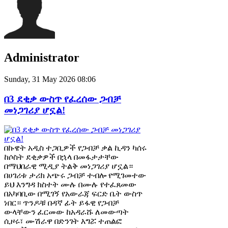
Administrator
Sunday, 31 May 2026 08:06
በ3 ደቂቃ ውስጥ የፈረሰው ጋብቻ
መነጋገሪያ ሆኗል!
በኩዌት አዲስ ተጋቢዎች የጋብቻ ቃል ኪዳን ካሰሩ
ከሶስት ደቂቃዎች በኋላ በመፋታታቸው
በማህበራዊ ሚዲያ ትልቅ መነጋገሪያ ሆኗል።
በሀገሪቱ ታሪክ አጭሩ ጋብቻ ተብሎ የሚገመተው
ይህ እንግዳ ክስተት ሙሉ በሙሉ የተፈጸመው
በአካባቢው በሚገኝ የአውራጃ ፍርድ ቤት ውስጥ
ነበር። ጥንዶቹ በዳኛ ፊት ይፋዊ የጋብቻ
ውላቸውን ፈርመው ከአዳራሹ ለመውጣት
ሲዞሩ፣ ሙሽራዋ በድንገት እግሯ ተጠልፎ