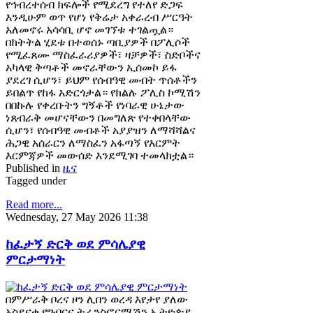
የኅብረተሰብ ክፍሎች የሚደረግ የተለየ ድጋፍ
እንዲሁም ወጥ የሆነ የቅሬታ አቀራረብ ሥርዓት
አለመኖሩ አሳሳቢ ሆኖ መገኘቱ ተገልጧል።
በክትትል ሂደቱ በተወሰኑ ጣቢያዎች በፖሊሶች
የሚፈጸሙ ማስፈራሪያዎች፣ ዛቻዎች፣ ስድቦችና
አካላዊ ቅጣቶች መኖራቸውን ኢሰመኮ ይፋ
ያደረገ ሲሆን፣ ይህም የሰብዓዊ መብት ጥሰቶችን
ይበልጥ የከፋ አድርጎታል። የክልሉ ፖሊስ ኮሚሽን
በበኩሉ የቀረቡትን ግኝቶች የነባራዊ ሁኔታው
ነጸብራቅ መሆናቸውን በመግለጽ የተቀበላቸው
ሲሆን፣ የሰብዓዊ መብቶች አያያዝን ለማሻሻልና
ሕጋዊ አሰራርን ለማስፈን አፋጣኝ የእርምት
እርምጃዎች መውሰድ እንደሚገባ ተመላክቷል።
Published in
ዜና
Tagged under
Read more...
Wednesday, 27 May 2026 11:38
ከፈታኝ ድርቅ ወደ ምሳሌያዊ
ምርታማነት
በምሥራቅ ቦረና ዞን ሊበን ወረዳ እየታየ ያለው
አስደናቂ የግብርና ትራንስፎርሜሽን ኢትዮጵያ