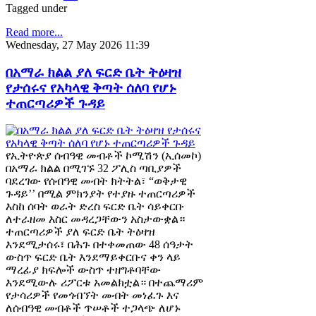
Tagged under
Read more...
Wednesday, 27 May 2026 11:39
በአማራ ክልል ያለ ፍርድ ቤት ትዕዛዝ
የታሰሩና የአካላዊ ቅጣት ሰለባ የሆኑ
ተጠርጣሪዎች ጉዳይ
የኢትዮጵያ ሰብዓዊ መብቶች ኮሚሽን (ኢሰመኮ)
በአማራ ክልል በሚገኙ 32 ፖሊስ ጣቢያዎች
ባደረገው የሰብዓዊ መብት ክትትል፣ “ወቅታዊ
ጉዳይ’’ በሚል ምክንያት የተያዙ ተጠርጣሪዎች
እስከ ሰባት ወራት ድረስ ፍርድ ቤት ሳይቀርቡ
ለተራዘመ እስር መዳረጋቸውን አስታውቋል።
ተጠርጣሪዎች ያለ ፍርድ ቤት ትዕዛዝ
እንደሚታሰሩ፣ በሕጉ በተቀመጠው 48 ሰዓታት
ውስጥ ፍርድ ቤት እንደማይቀርቡና ቀን ላይ
ማረፊያ ክፍሎች ውስጥ ተዘግቶባቸው
እንደሚውሉ ሪፖርቱ አመልክቷል። በተጨማሪም
የታሳሪዎች የመጎብኘት መብት መነፈጉ እና
ለሰብዓዊ መብቶች ጥሠቶች ተጋላጭ ለሆኑ