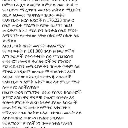
በምግብ ራሷን ለመቻል ለምታደርገው ታሪካዊ
ጉዞ ህያው ማረጋገጫ መሆኑን ጠቅላይ ሚኒስትር
ዐቢይ አህመድ ገልጸዋል። በአሁኑ ወቅት
የአካባቢው አርሶ አደሮች ከ 176,223 ሄክታር
በላይ መሬት ማልማት የቻሉ ሲሆን፣ ከዚህ
መሬትም ከ 3.1 ሚሊዮን ኩንታል በላይ ምርት
ለማግኘት የታቀደው ዕቅድ በከፍተኛ ስኬት ላይ
ይገኛል።
ለዚህ ታላቅ ስኬት መገኘት ቁልፍ ሚና
የተጫወቱት ከ 101,000 በላይ አባወራዎችና
እማወራዎች የተሳተፉበት ሰፊ የማህበረሰብ
ተሳትፎ፣ ዘመናዊ ትራክተሮችንና የግብርና
ሜካናይዜሽን መሣሪያዎችን በስፋት ጥቅም ላይ
ማዋል እንዲሁም ውጤታማ የክላስተር እርሻ
አሰራር ናቸው። እነዚህ የተቀናጁ አሰራሮች
የአካባቢውን እምቅ አቅም ወደ ላቀ ምርታማነት
ለመቀየር አስችለዋል።
በሊበን ወረዳ ከሚገኙት ሰፋፊ የስንዴ ክላስተሮች
ጀምሮ እስከ ዋና ዋናዎቹ የጤፍ፣ የበቆሎ እና
የቦሎቄ ምርቶች ድረስ እየታየ ያለው አበረታች
ውጤት፤ የሀገር ውስጥ የምግብ አቅርቦትን
የማረጋገጥ ጉዞ ከዕቅድ ባለፈ በተግባር መሬት ላይ
እየተመሰከረ መሆኑን በግልጽ ያሳያል።
የቴሌግራም ቻናልችንን በመቀላቀል የአዲስ