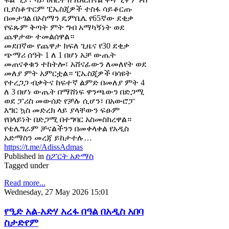
ቢያስቆጥርም ፒኤስጂዎች ተስፋ ሳይቆርጡ
በመታገል በኦስማን ዴምቤሌ የ65ኛው ደቂቃ
የፍጹም ቅጣት ምት ግብ አማካኝነት ወደ
ጨዋታው ተመልሰዋል።
መደበኛው የጨዋታ ክፍለ ጊዜና የ30 ደቂቃ
ጭማሪ ሰዓት 1 ለ 1 በሆነ አቻ ውጤት
መጠናቀቁን ተከትሎ፣ አሸናፊውን ለመለየት ወደ
መለያ ምት አምርቷል። ፒኤስጂዎች ባሳዩት
የተረጋጋ ብቃትና ከፍተኛ ልምድ በመለያ ምት 4
ለ 3 በሆነ ውጤት በማሸነፍ ዋንጫውን በድጋሚ
ወደ ፓሪስ መውሰድ የቻሉ ሲሆን፣ በአውሮፓ
እግር ኳስ መድረክ ላይ ያላቸውን ፍፁም
የበላይነት በድጋሚ በተግባር አስመስክረዋል።
የቴሌግራም ቻናልችንን በመቀላቀል የአዲስ
አድማስን መረጃ ይከታተሉ…
https://t.me/AdissAdmas
Published in
ስፖርት አድማስ
Tagged under
Read more...
Wednesday, 27 May 2026 15:01
የዒድ አል-አድሃ አረፋ በዓል በአዲስ አበባ
ስታድየም