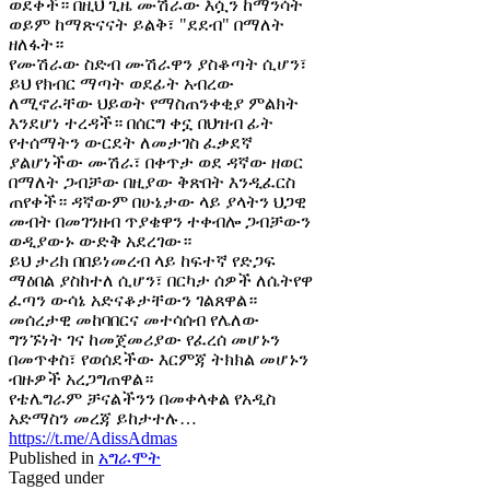
ወደቀች። በዚህ ጊዜ ሙሽራው እሷን ከማንሳት
ወይም ከማጽናናት ይልቅ፣ "ደደብ" በማለት
ዘለፋት።
የሙሽራው ስድብ ሙሽራዋን ያስቆጣት ሲሆን፣
ይህ የክብር ማጣት ወደፊት አብረው
ለሚኖራቸው ህይወት የማስጠንቀቂያ ምልክት
እንደሆነ ተረዳች። በሰርግ ቀኗ በህዝብ ፊት
የተሰማትን ውርደት ለመታገስ ፈቃደኛ
ያልሆነችው ሙሽራ፣ በቀጥታ ወደ ዳኛው ዘወር
በማለት ጋብቻው በዚያው ቅጽበት እንዲፈርስ
ጠየቀች። ዳኛውም በሁኔታው ላይ ያላትን ህጋዊ
መብት በመገንዘብ ጥያቄዋን ተቀብሎ ጋብቻውን
ወዲያውኑ ውድቅ አደረገው።
ይህ ታሪክ በበይነመረብ ላይ ከፍተኛ የድጋፍ
ማዕበል ያስከተለ ሲሆን፣ በርካታ ሰዎች ለሴትየዋ
ፈጣን ውሳኔ አድናቆታቸውን ገልጸዋል።
መሰረታዊ መከባበርና መተሳሰብ የሌለው
ግንኙነት ገና ከመጀመሪያው የፈረሰ መሆኑን
በመጥቀስ፣ የወሰደችው እርምጃ ትክክል መሆኑን
ብዙዎች አረጋግጠዋል።
የቴሌግራም ቻናልችንን በመቀላቀል የአዲስ
አድማስን መረጃ ይከታተሉ…
https://t.me/AdissAdmas
Published in
አግራሞት
Tagged under