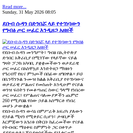
Read more...
Sunday, 31 May 2026 08:05
ደቡብ ሱዳን በድንበሯ ላይ የተገነባውን
የግብፅ ጦር ሠፈር እንዲዘጋ አዘዘች
የደቡብ ሱዳን መንግሥት፣ ግብፅ በኢትዮጵያ
ድንበር አቅራቢያ በሚገኘው የላይኛው ናይል
ግዛት ፓጋክ አካባቢ ያቋቋመችውን ወታደራዊ
ጦር ሠፈር በአስቸኳይ እንድትዘጋ ማዘዙን
የዓረብኛ የዜና ምንጮች በሰፊው ዘግበዋል። ይህ
በቤንሻንጉል ጉሙዝ ክልል አቅራቢያ የተገነባውና
ወታደራዊ ሥልጠና የመስጠት እንዲሁም የናይል
ወንዝ ፍሰትን የመቆጣጠር ስውር ዓላማ የነበረው
ጦር ሠፈር፣ የሥልጠና ባለሙያዎችን ጨምሮ
260 የሚያህል የሰው ኃይል አሰማርቶ የነበረ
መሆኑ ታውቋል።
የደቡብ ሱዳን ውሳኔ በምሥራቅ አፍሪካ ያለውን
የኃይል ሚዛን የሚቀይር ሲሆን፣ ታዛቢዎች
እርምጃውን አገሪቱ በቅርቡ ከፈረመችው የናይል
የትብብር ማዕቀፍ ስምምነት ጋር በቀጥታ
ያያይዙታል። ጁባ የወሰደችው ይህ ቁርጠኛ