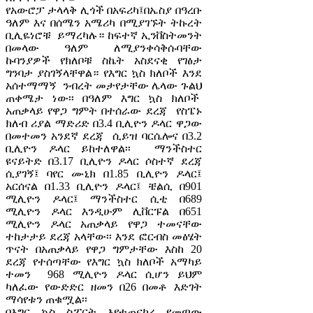
የአውሮፓ ታላላቅ ሊጎች በአፍሪካ፤በኤስያ በዓረቡ
ዓለም እና በሰሜን አሜሪካ በሚያገኙት ትኩረት
ቢሊዬነሮቹ ይማረካሉ። ከፍተኛ ኢንቨስትመንት
በመላው ዓለም ለሚያንቀሳቅሱባቸው
ኩባንያዎች የክለቦቹ ስኬት አስደናቂ የገፅታ
ግንባታ ያስገኝላቸዋል። የእግር ኳስ ክለቦች እንደ
አሰተማማኝ ንብረት መታየታቸው ሌላው ጉልህ
ጠቀሜታ ነው፡፡ በዓለም እግር ኳስ ክለቦች
አጠቃላይ የዋጋ ግምት በተሰራው ደረጃ የስፔኑ
ክለብ ሪያል ማድሪድ በ3.4 ቢሊዮን ዶላር ዋጋው
በመተመን አንደኛ ደረጃ ሲይዝ ባርሴሎና በ3.2
ቢሊዮን ዶላር ይከተለዋል፡፡ ማንችስተር
ዩናይትድ በ3.17 ቢሊዮን ዶላር ሶስተኛ ደረጃ
ሲያገኝ፤ ባየር ሙኒክ በ1.85 ቢሊዮን ዶላር፤
አርሰናል በ1.33 ቢሊዮን ዶላር፤ ቼልሲ በ901
ሚሊዮን ዶላር፤ ማንችስተር ሲቲ በ689
ሚሊዮን ዶላር እንዲሁም ሊቨርፑል በ651
ሚሊዮን ዶላር አጠቃላይ የዋጋ ተመናቸው
ተከታታይ ደረጃ አላቸው፡፡ እንደ ፎርብስ መፅሄት
ጥናት በአጠቃላይ የዋጋ ግምታቸው እስከ 20
ደረጃ የተሰጣቸው የእግር ኳስ ክለቦች አማካይ
ተመን 968 ሚሊዮን ዶላር ሲሆን ይህም
ካለፈው የውድድር ዘመን በ26 በመቶ እድገት
ማሳየቱን ጠቁሟል፡፡
በእግር ኳስ ስፖርት እየተጠናከረ የመጣው