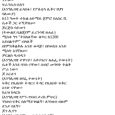
ፍራንሲስ ቤከን
(እንግሊዛዊ ፈላስፋ፣ የፖለቲካ ሊቅና የህግ
ባለሙያ)
ከ13 ዓመት ተኩል ዕድሜዬ ጀምሮ ከአስር ሺ
ሴቶች ጋር ተኝቻለሁ፡፡
ጆርጅስ ሳይመን
(ትውልደ ቤልጂየም ፈረንሳዊ ፀሐፊ)
ሚስቱ ግን “ትክክለኛው ቁጥር ከ1200
አይበልጥም” ብላለች
በየምስቅልቅሉ አንድ ወዳጅ፣ በየወደቡ አንድ
ሚስት አገኛለሁ፡፡
ቻርልስ ዲብዲን
(እንግሊዛዊ ተዋናይ፣ አቀናባሪና ጸሐፌ ተውኔት)
ሴቶች እንደ ባንክ ናቸው፤ ሰብሮ መግባት ትልቅ
ሥራ ነው፡፡
ጆ ኦርቶን
(እንግሊዛዊ ፀሃፌ ተውኔት)
ፍቅር የሌለበት ትዳርና ትዳር የሌለበት ፍቅር
አንድ ናቸው፡፡
ኬኔዝ ክላርክ
(እንግሊዛዊ የሥነ-ጥበብ ታሪክ ምሁር)
ገንዘብ ፍቅር ስለማይገዛልኝ፣ ለገንዘብ ብዙም
ደንታ የለኝ፡፡
ጆን ሊኖን