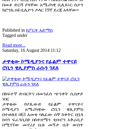
በመቶ ድርሻ ያላቸው አሜሪካዊ ቢሊዬነር ስታን
ክሮንኬ በ4 ቢሊዮን ዶላር 19ኛ ደረጃ አላቸው፡፡
Published in
ስፖርት አድማስ
Tagged under
Read more...
Saturday, 16 August 2014 11:12
ታዋቂው ኮሜዲያንና የፊልም ተዋናይ
ሮቢን ዊሊያምስ ራሱን ገደለ
በከፍተኛ ድብርትና በመንፈስ ጭንቀት ሲሰቃይ
ነበር
ታዋቂው የሆሊውድ የፊልም ተዋናይና
ኮሜዲያን አሜሪካዊው ሮቢን ዊሊያምስ
በተወለደ በ63 አመቱ ባለፈው ሰኞ ከቀትር በኋላ
ከሳን ፍራንሲስኮ በስተሰሜን ቲቡሮን አቅራቢያ
በሚገኘው መኖሪያ ቤቱ መኝታ ቤት ውስጥ