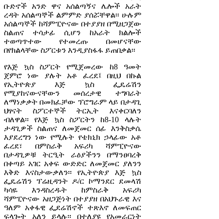
ቡድኖች አንድ ዋና አሰልጣኝና ሌሎች አራት
ረዳት አሰልጣኞች ልምምድ ያሰሯቸዋል፡፡ ሁሉም
አሰልጣኞች ከሻምፒዮናው በተያያዘ በሚዘጋጀው
ስልጠና ተሳታፊ ሲሆን ከአራት ክልሎች
ተወጣጥተው የተመረጡ በመሆናቸው
በየክልላቸው ስፖርቱን እንዲያስፋፋ ይጠበቃል፡፡
የእጅ ኳስ ስፖርት የሚጀመረው ከ8 ዓመት
ጀምሮ ነው ያሉት አቶ ፈረደ፤ በዚህ በኩል
የኢትዮጵያ እጅ ኳስ ፌዴሬሽን
የሚያከናውናቸውን መሰረታዊ ተግባራት
ለማነቃቃት በመክፈቻው ፕሮግራም ላይ በታዳጊ
ህፃናት ስፖርተኞች ትርኢት እናቀርባለን
ብለዋል፡፡ የእጅ ኳስ ስፖርትን ከ8-10 ላሉት
ታዳጊዎች ስልጠና ለመጀመር ሰፊ እንቅስቃሴ
እያደረግን ነው የሚሉት የቴክኒክ ኃላፊው አቶ
ፈረደ፣ በምስራቅ አፍሪካ ሻምፒዮናው
በታዳጊዎቹ ትርዒት ራዕያችንን በማንፀባረቅ
በቀጣይ አገር አቀፍ ውድድር ለመጀመር ያለንን
እቅድ እናስታውቃለን፡፡ የኢትዮጵያ እጅ ኳስ
ፌዴሬሽን ፕሬዚዳንት ዶ/ር ኮማንደር ደመላሽ
ካሳዬ እንዳስረዱት ከምስራቅ አፍሪካ
ሻምፒዮናው አዘጋጅነት በተያያዘ በአህጉራዊ እና
ዓለም አቀፋዊ ፌደሬሽኖች ተጽእኖ ለመፍጠር
ፍላጐት አለን ይላሉ፡፡ በተለያዩ የአመራርነት