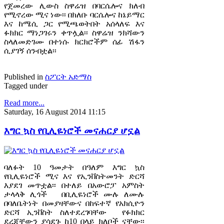
የጀመረው ሊውስ ስዋሬዝ በባርሴሎና ክለብ
የሚኖረው ሚና ነው፡፡ በክለቡ ባርሴሎና ከኔይማር
እና ከሜሲ ጋር የሚጫወትበት አሰላለፍ እና
ፉክክር ማነጋገሩን ቀጥሏል፡፡ ስዋሬዝ ንክሻውን
ስላለመድገሙ በተነሱ ክርክሮችም ሰፊ ሽፋን
ሲያገኝ ሰንብቷል፡፡
Published in
ስፖርት አድማስ
Tagged under
Read more...
Saturday, 16 August 2014 11:15
እግር ኳስ የቢሊዬነሮች መናሐርያ ሆኗል
ባለፉት 10 ዓመታት በዓለም እግር ኳስ
የቢሊዬነሮች ሚና እና የኢንቨስትመንት ድርሻ
እያደገ መጥቷል፡፡ በተለይ በአውሮፓ አምስት
ታላላቅ ሊጎች በቢሊዬነሮች ሙሉ ለሙሉ
በባለቤትነት በመያዛቸውና በከፍተኛ የአክሲዮን
ድርሻ ኢንቨስት ስለተደረገባቸው የፉክክር
ደረጃቸውን ያሳደጉ ከ10 በላይ ክለቦች ናቸው፡፡