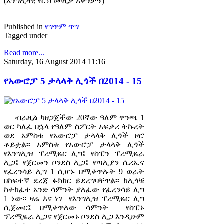
(እንግሊዛዊ የሮክ ሙዚቃ አቀንቃኝ)
Published in
የግጥም ጥግ
Tagged under
Read more...
Saturday, 16 August 2014 11:16
የአውሮፓ 5 ታላላቅ ሊጎች በ2014 - 15
ብራዚል ካዘጋጀችው 20ኛው ዓለም ዋንጫ 1
ወር ካለፈ በኋላ የዓለም ስፖርት አፍቃሪ ትኩረት
ወደ አምስቱ የአውሮፓ ታላላቅ ሊጎች ዞሮ
ቆይቷል፡፡ አምስቱ የአውሮፓ ታላላቅ ሊጎች
የእንግሊዝ ፕሪሚዬር ሊግ፤ የስፔን ፕሪሚዬራ
ሊጋ፤ የጀርመን ቦንደስ ሊጋ፤ የጣሊያን ሴሪኤና
የፈረንሳይ ሊግ 1 ሲሆኑ በሚቀጥሉት 9 ወራት
በከፍተኛ ደረጃ ፉክክር ይደረግባቸዋል፡፡ ከሊጎቹ
ከተከፈተ አንድ ሳምንት ያለፈው የፈረንሳይ ሊግ
1 ነው፡፡ ዛሬ እና ነገ የእንግሊዝ ፕሪሚዬር ሊግ
ሲጀመር፤ በሚቀጥለው ሳምንት የስፔኑ
ፕሪሚዬራ ሊጋና የጀርመኑ ቦንደስ ሊጋ እንዲሁም