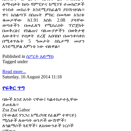
ለማብቃት ከዞኑ ሻምፒዮና ከሚገኙ ተመክሮዎች
ተነስቶ መስራት እንደሚያስፈልግ ያስገነዝባሉ፡፡
ዋና አሰልጣኙ በሰጡት ምክር በመላው አገሪቱ
ቁመታቸው ከ1.91 እስከ 2.08 ያላቸው
ወጣቶችን በመፈለግ የሚሰራበት ፕሮጀክት
በመቅረፅና የስልጠና ባለሙያዎችን በወቅታዊ
እውቀትና የብቃት ደረጃ አሰባስቦ በመንቀሳቀስ
በሚቀጥሉት 5 ዓመታት ስኬታማ መሆን
እንደሚቻል እምነቴ ነው ብለዋል፡፡
Published in
ስፖርት አድማስ
Tagged under
Read more...
Saturday, 16 August 2014 11:18
የፍቅር ጥግ
ባሎች እንደ እሳት ናቸው፤ ካልተከታተሏቸው
ይጠፋሉ፡፡
Zsa Zsa Gabor
(ትውልደ ሃንጋሪ አሜሪካዊ የፊልም ተዋናይ)
ሚስቶች ለወጣት ወንዶች ውሽሞች፣
ለጎልማሶች ጓደኞች፣ ለአዛውንቶች ነርሶች
ናቸው፡፡