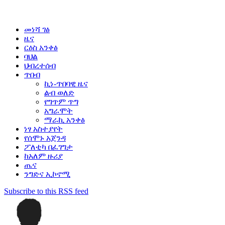
መነሻ ገፅ
ዜና
ርዕስ አንቀፅ
ባህል
ህብረተሰብ
ጥበብ
ኪነ-ጥበባዊ ዜና
ልብ ወለድ
የግጥም ጥግ
አግራሞት
ማራኪ አንቀፅ
ነፃ አስተያየት
የሰሞኑ አጀንዳ
ፖለቲካ በፈገግታ
ከአለም ዙሪያ
ጤና
ንግድና ኢኮኖሚ
Subscribe to this RSS feed