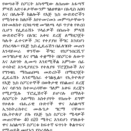
የወጣቶች ስፖርት አካዳሚው ለሰጠው አፋጣኝ
ምላሽ አድናቆታቸውንም ገልፀዋል፡፡ በአዲስ አበባ
እና በሌሎች ክልሎች የእጅ ኳስ ውድድሮችን
የሚሳተፉ ክለቦች እየተመናመኑ መምጣታቸውን
በተመለከተ በጋዜጣዊ መግለጫ ላይ ጥያቄ የቀረበ
ሲሆን የፌደሬሽኑ ሃላፊዎች በሰጡት ምላሽ
ውድድሮችን በአገር አቀፍ ደረጃ ለማዘጋጀት
ካሉት ፈተናዎች ጋር የተያያዘ ችግር እንደሆነ
ያስረዳሉ፡፡ የእጅ ኳስ ፌዴሬሽን በፈለገበት መጠን
እንዳይሠራ ዋንኛው ችግር የስፖንሰርሺፕ
መንግስታዊ እና የግል ተቋማት በስፖርቱ ለውጥ
እና እድገት ሊመጣ እንደሚችል አምነው ሰፊ
ተሳትፎ እንዲያደርጉ የተለያዩ ፕሮጀክቶች እና
የግንዛቤ ማስጨበጫ መድረኮች በማዘጋጀት
ፌዴሬሽኑ እንደሚሰራ ተገልጿል፡፡ የኢትዮጵያ
የእጅ ኳስ ስፖርተኞች በወቅታዊ የስልጠና ደረጃ
እና ሳይንስ ከተሠራባቸው ዓለም አቀፍ ደረጃን
የሚያሟሉ ፕሮፌሽኖች ይሆናሉ በማለት
ለስፖርት አድማስ አስተያየት የሰጡት ደግሞ
የሁለቱ ብሔራዊ ቡድኖች ዋና አሰልጣኝ
ኢንስትራክተር ሙሉጌታ ግርማ ናቸው፡፡
በኢትዮጵያ ያሉ የእጅ ኳስ ስፖርት ሜዳዎች
መጠናቸው 40 በ20 ሜትር እንደሆነ የገለፁት
ዋና አሰልጣኙ ስፖርቱ ከፍተኛ ፍጥነት ቅልጥፍና
የሚጠይቅ መሆኑን ያስረዳሉ፡፡