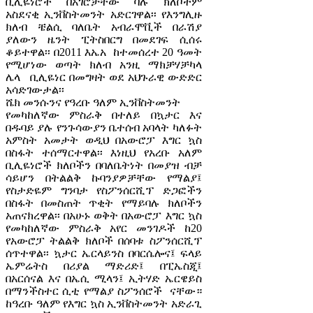
ቢሊዬነሮች በአገሮቻቸው ባሉ ክለቦችም
አስደናቂ ኢንቨስትመንት አድርገዋል፡፡ የእንግሊዙ
ክለብ ቼልሲ ባለቤት አብራሞቪች በራሽያ
ያለውን ዜንት ፒትስበርግ በመደገፍ ሲሰሩ
ቆይተዋል፡፡ በ2011 እኤአ ከተመሰረተ 20 ዓመት
የሚሆነው ወጣት ክለብ አንዚ ማክቻሃቻካላ
ሌላ ቢሊዬነር በመግዛት ወደ አህጉራዊ ውድድር
አሳድገውታል፡፡
ሼክ መንሱንና የዓረቡ ዓለም ኢንቨስትመንት
የመካከለኛው ምስራቅ በተለይ በኳታር እና
በዱባይ ያሉ የንጉሳውያን ቤተሰብ አባላት ካለፉት
አምስት አመታት ወዲህ በአውሮፓ እግር ኳስ
በስፋት ተሰማርተዋል፡፡ እነዚህ የአረቡ አለም
ቢሊዬነሮች ክለቦችን በባለቤትነት በመያዝ ብቻ
ሳይሆን በትልልቅ ኩባንያዎቻቸው የማልያ፤
የስታድዬም ግንባታ የስፖንሰርሺፕ ድጋፎችን
በስፋት በመስጠት ጥቂት የማይባሉ ክለቦችን
አጠናክረዋል፡፡ በአሁኑ ወቅት በአውሮፓ እግር ኳስ
የመካከለኛው ምስራቅ አየር መንገዶች ከ20
የአውሮፓ ትልልቅ ክለቦች በሰባቱ ስፖንሰርሺፕ
ሰጥተዋል፡፡ ኳታር ኤርላይንስ በባርሴሎና፤ ፍላይ
ኤምሬትስ በሪያል ማድሪድ፤ በፒኤስጂ፤
በአርሰናል እና በኤሲ ሚላን፤ ኢትሃድ ኤርዌይስ
በማንችስተር ሲቲ የማልያ ስፖንሰሮች ናቸው።
ከዓረቡ ዓለም የእግር ኳስ ኢንቨስትመንት አድራጊ