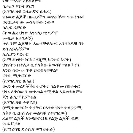
ነው ማለት አይደለም፡፡
ካታሪን ዋይትሆርን
(እንግሊዛዊ ጋዜጠኛና ፀሐፊ)
የዘመድ ልጆች በዙሪያችን መኖራቸው ጥሩ ነገሩ፣
ወደቤታቸው መሄዳቸው ነው፡፡
ክሊፍ ሪቻርድ
(ትውልደ ህንድ እንግሊዛዊ የፖፕ
ሙዚቃ አቀንቃኝ)
ሁሉንም ልጆቼን እወዳቸዋለሁ፤ አንዳንዶቹ ግን
ደስ አይሉኝም፡፡
ሊሊያን ካርተር
(አሜሪካዊት ነርስና የጂሚ ካርተር እናት)
ህፃናትን በተለይ ሲያለቅሱ እወዳቸዋለሁ፤ ያኔ
አንድ ሰው መጥቶ ይወስዳቸዋል፡፡
ናንሲ ሚትፎርድ
(እንግሊዛዊ ፀሐፊ)
ውድ ተመልካቾች፤ ትያትሩ ካልቆመ በስተቀር
ህፃኑ ለቅሶውን መቀጠል የሚችል አይመስልም፡፡
ጆን ፊሊፕ ኬምብል
(እንግሊዛዊ ተዋናይ)
(የሚተውንበት ትያትር በአንድ ህፃን ተደጋጋሚ
ለቅሶ ሲረበሽ ለተመልካቹ የተናገረው)
ፈፅሞ ልጆች እንዳይኖሩህ፤ የልጅ ልጆች ብቻ!
ጐሬ ቪዳል
(አሜሪካዊ ደራሲና ወግ ፀሐፊ)