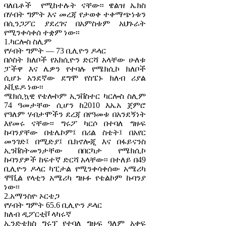
ባለቤቶች የሚከተሉት ናቸው፡፡ ዌልዝ ኤክስ
በሃብት ግምት እና መረጃ የታወቀ ተቀማጭነቱን
በሲንጋፖር ያደረገና በአምስቱም አህጉራት
የሚንቀሳቀሰ ተቋም ነው፡፡
1.ካርሎስ ስሊም
የሃብት ግምት — 73 ቢሊዮን ዶላር
በሶስት ክለቦች የአክሲዮን ድርሻ አላቸው ሁለቱ
ፓችዋ እና ሌዎን የተባሉ የሜክሲኮ ክለቦች
ሲሆኑ አንደኛው ደግሞ የስፔኑ ክለብ ሪያል
ኦቪዬዶ ነው፡፡
ሜክሲኳዊ የቴሎኮም ኢንቨስተር ካርሎስ ስሊም
74 ዓመታቸው ሲሆን ከ2010 እኤአ ጀምሮ
የዓለም ሃብታሞችን ደረጃ በየዓመቱ በአንደኝነት
እየመሩ ናቸው፡፡ ግሩፖ ካርሶ በተባለ ግዙፍ
ኩባንያቸው በቴሌኮም፤ በሪል ስቴት፤ በአየር
መንገድ፤ በሚድያ፤ ቤክኖሎጂ እና በፋይናንስ
ኢንቨስትመንታቸው በበርካታ የሜክሲኮ
ኩባንያዎች ከፍተኛ ድርሻ አላቸው፡፡ በተለይ በ49
ቢሊዮን ዶላር ካፒታል የሚንቀሳቀሰው አሜሪካ
ሞቪል የላቲን አሜሪካ ግዙፉ የቴልኮም ኩባንያ
ነው፡፡
2.አማንስዮ ኦርቴጋ
የሃብት ግምት 65.6 ቢሊዮን ዶላር
ክለብ ዲፖርቲቮ ላካሩኛ
ኢንድቴክስ ግሩፕ የተባለ ግዙፍ ዓለም አቀፍ