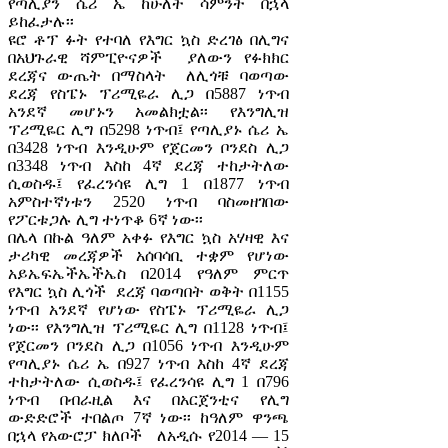
የጣሊያን ሴሪ ኤ ከሁለት ሳምንት በኋላ
ይከፈታሉ፡፡
ዩሮ ቶፕ ፉት የተባለ የእግር ኳስ ድረገፅ በሊግና
በአህጉራዊ ሻምፒዮናዎች ያለውን የፉክክር
ደረጃና ውጤት በማስላት ለሊጎቹ ባወጣው
ደረጃ የስፔኑ ፕሪሚዬራ ሊጋ በ5887 ነጥብ
አንደኛ መሆኑን አመልክቷል፡፡ የእንግሊዝ
ፕሪሚዬር ሊግ በ5298 ነጥብ፤ የጣሊያኑ ሴሪ ኤ
በ3428 ነጥብ እንዲሁም የጀርመን ቦንደስ ሊጋ
በ3348 ነጥብ እስከ 4ኛ ደረጃ ተከታትለው
ሲወስዱ፤ የፈረንሳዩ ሊግ 1 በ1877 ነጥብ
አምስተኛነቱን 2520 ነጥብ ባስመዘገበው
የፖርቱጋሉ ሊግ ተነጥቆ 6ኛ ነው፡፡
በሌላ በኩል ዓለም አቀፉ የእግር ኳስ አሃዛዊ እና
ታሪካዊ መረጃዎች አሰባሳቢ ተቋም የሆነው
አይኤፍኤችኤችኤስ በ2014 የዓለም ምርጥ
የእግር ኳስ ሊጎች ደረጃ ባወጣበት ወቅት በ1155
ነጥብ አንደኛ የሆነው የስፔኑ ፕሪሚዬራ ሊጋ
ነው፡፡ የእንግሊዝ ፕሪሚዬር ሊግ በ1128 ነጥብ፤
የጀርመን ቦንደስ ሊጋ በ1056 ነጥብ እንዲሁም
የጣሊያኑ ሴሪ ኤ በ927 ነጥብ እስከ 4ኛ ደረጃ
ተከታትለው ሲወስዱ፤ የፈረንሳዩ ሊግ 1 በ796
ነጥብ በብራዚል እና በአርጀንቲና የሊግ
ውድድሮች ተበልጦ 7ኛ ነው፡፡ ከዓለም ዋንጫ
በኋላ የአውሮፓ ክለቦች ለአዲሱ የ2014 — 15