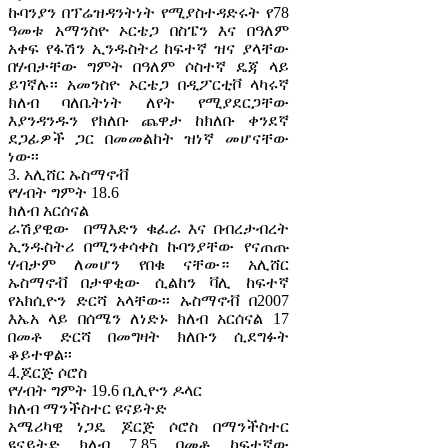
ኩባንያን በፕሬዝዳንትነት የሚያስተዳድሩት የ78
ዓመቱ አማንስዮ ኦርቴጋ በስፔን እና በዓለም
አቀፍ የፋሽን ኢንዱስትሪ ከፍተኛ ዝና ያላቸው
በሃብታቸው ግምት በዓለም ሶስተኛ ዴጃ ላይ
ይገኛሉ፡፡ አመንስዮ ኦርቴጋ በዲፖርቲቮ ላካሩኛ
ክለብ ባለቤትነት ለየት የሚያደርጋቸው
እያንዳንዱን የክለቡ ጨዋታ ከክለቡ ቀንደኛ
ደጋፊዎች ጋር በመመልከት ዝነኛ መሆናቸው
ነው፡፡
3. አሊሸር ኡስማኖቭ
የሃብት ግምት 18.6
ክለብ አርሰናል
ራሽያዊው በማእድን ቁፈራ እና በብረታብረት
ኢንዱስትሪ በሚንቀሳቀስ ኩባንያቸው የናጠጡ
ሃብታም ለመሆን የበቁ ናቸው። አሊሸር
ኡስማኖቭ በታዋቂው ሲልከን ቫሊ ከፍተኛ
የአክሲዮን ድርሻ አላቸው፡፡ ኡስማኖቭ በ2007
እኤአ ላይ በሰሜን ለነድኑ ክለብ አርሰናል 17
በመቶ ድርሻ በመግዛት ክለቡን ሲደግፉት
ቆይተዋል፡፡
4.ጆርጅ ሶሮስ
የሃብት ግምት 19.6 ቢሊዮን ዶላር
ክለብ ማንችስተር ዩናይትድ
አሜሪካዊ ነጋዴ ጆርጅ ሶሮስ በማንችስተር
ዩናይትድ ክለብ 7.85 በመቶ ከፍተኛው