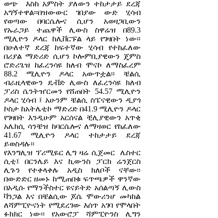
ወጭ እስከ አምስት ያለውን ተከታታይ ደረጃ
አግኝተዋል፡፡በዝውውር ገበያው ውድ ሂሳብ
የወጣው በባርሴሎና ሲሆን አወዛጋቢውን
የኡራጋይ ተጨዋች ሊውስ ስዋሬዝ በ89.3
ሚሊዮን ዶላር ከሊቨርፑል ላይ የገዛበት ነው፡፡
በሁለተኛ ደረጃ ከፍተኛው ሂሳብ የተከፈለው
በሪያል ማድሪድ ሲሆን ኮሎምቢያዊውን ጄምስ
ሮድሪጌዝ ከፈረንሳዩ ክለብ ሞናኮ ለማስፈረም
88.2 ሚሊዮን ዶላር አውጥቷል፡፡ ቼልሲ
ብራዚላዊውን ዴቭድ ሊውስ ለፈረንሳዩ ክለብ
ፓሪስ ሴንትዠርመን የሸጠበት 54.57 ሚሊዮን
ዶላር ሂሳብ ፤ አሁንም ቼልሲ ስፔናዊውን ዲያጎ
ኮስታ ከአትሌቲኮ ማድሪድ በ41.9 ሚሊዮን ዶላር
የገዛበት እንዲሁም አርሰናል ቺሊያዊውን አጥቂ
አሌክሲ ሳንቼዝ ከባርሴሎና ለማዛወር የከፈለው
41.67 ሚሊዮን ዶላር ተከታታይ ደረጃ
ይወስዳሉ፡፡
የእንግሊዝ ፕሪሚዬር ሊግ ዛሬ ሲጀመር ሌስተር
ሲቲ፤ በርንሌይ እና ኪውንስ ፓርክ ሬንጀርስ
ሊጉን የተቀላቀሉ አዲስ ክለቦች ናቸው፡፡
በውድድር ዘመኑ ከሚጠበቁ ፍጥጫዎች ዋንኛው
በአዲሱ የማንችስተር ዩናይትድ አሰልጣኝ ሊውስ
ቫንጋል እና በቼልሲው ጆሴ ሞውሪንሆ መካከል
ለሻምፒዮናነት የሚደረገው እሰጥ አገባ የሞላበት
ፉክክር ነው፡፡ የአውሮፓ ሻምፒዮንስ ሊግን