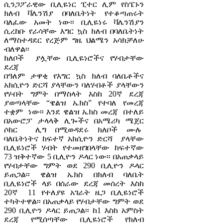
ሲንጋፖራዊው ቢሊዬነር ፒተር ሊም የስፔኑን
ክለብ ቫሌንሽያ በባለቤትነት የተቆጣጠሩት
ባለፈው አመት ነው፡፡ ቢሊዬነሩ ቫሌንሽያን
ሲረከቡ የራሳቸው እግር ኳስ ክለብ በባለቤትነት
ለማስተዳደር የረጅም ግዜ ህልሜን አሳክቻለሁ
ብለዋል፡፡
ክለቦች ያሏቸው ቢሊዬነሮችና የሃብታቸው
ደረጃ
በዓለም ታዋቂ የእግር ኳስ ክለብ ባለቤቶችና
አክሲዮን ድርሻ ያላቸውን ባለሃብቶች ያላቸውን
የሃብት ግምት በማስላት እስከ 20ኛ ደረጃ
ያወጣላቸው “ዌልዝ ኤክስ” የተባለ የመረጃ
ተቋም ነው፡፡ እንደ ዌልዝ ኤክስ መረጃ በተለይ
በአውሮፓ ታላላቅ ሊጐችና በአሜሪካ ሜጀር
ሶከር ሊግ በሚወዳደሩ ክለቦች ሙሉ
ባለቤትነትና ከፍተኛ አክሲዮን ድርሻ ያላቸው
ቢሊዬነሮች ሃብት የተመዘገበላቸው ከፍተኛው
73 ዝቅተኛው 5 ቢሊዮን ዶላር ነው፡፡ በአጠቃላይ
የሃብታቸው ግምት ወደ 290 ቢሊዮን ዶላር
ይጠጋል፡፡ ዌልዝ ኤክስ በክለብ ባለቤት
ቢሊዬነሮች ላይ በሰራው ደረጃ መሰረት እስከ
20ኛ 11 የተለያዩ አገራት ዜጋ ቢሊዬነሮች
ተካትተዋል፡፡ በአጠቃላይ የሃብታቸው ግምት ወደ
290 ቢሊዮን ዶላር ይጠጋል፡፡ ከ1 እስከ አምስት
ደረጃ የሚሰጣቸው ቢሊዬነሮች የክለብ