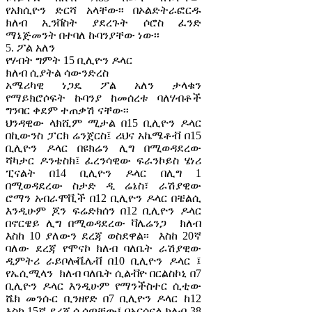
የአክሲዮን ድርሻ አላቸው፡፡ በኦልድትራፎርዱ
ክለብ ኢንቨስት ያደረጉት ሶሮስ ፈንድ
ማኔጅመንት በተባለ ኩባንያቸው ነው፡፡
5. ፖል አለን
የሃብት ግምት 15 ቢሊዮን ዶላር
ክለብ ሲያትል ሳውንድረስ
አሜሪካዊ ነጋዴ ፖል አለን ታላቁን
የማይክሮሶፍት ኩባንያ ከመሰረቱ ባለሃብቶች
ግንባር ቀደም ተጠቃሽ ናቸው፡፡
ህንዳዊው ላክሺም ሚታል በ15 ቢሊዮን ዶላር
በኪውንስ ፓርክ ሬንጀርስ፤ ሪህና አኬሜቶቭ በ15
ቢሊዮን ዶላር በዩክሬን ሊግ በሚወዳደረው
ሻካታር ዶንቴስክ፤ ፈረንሳዊው ፍራንኮይስ ሄነሪ
ፒናልት በ14 ቢሊዮን ዶላር በሊግ 1
በሚወዳደረው ስታድ ዲ ሬኔስ፣ ራሽያዊው
ሮማን አብራሞቪች በ12 ቢሊዮን ዶላር በቼልሲ
እንዲሁም ጆን ፍሬድክሰን በ12 ቢሊዮን ዶላር
በኖርዌይ ሊግ በሚወዳደረው ቫሌሬንጋ ክለብ
እስከ 10 ያለውን ደረጃ ወስደዋል፡፡ እስከ 20ኛ
ባለው ደረጃ የሞናኮ ክለብ ባለቤት ራሽያዊው
ዲምትሪ ራይቦሎቬሌቭ በ10 ቢሊዮን ዶላር ፤
የኤሲሚላን ክለብ ባለቤት ሲልቭዮ በርልስኮኒ በ7
ቢሊዮን ዶላር እንዲሁም የማንችስተር ሲቲው
ሼክ መንሱር ቢንዘየድ በ7 ቢሊዮን ዶላር ከ12
እስከ 15ኛ ደረጃ ሲሰጣቸው፤ በአርሰናል ክለብ 38