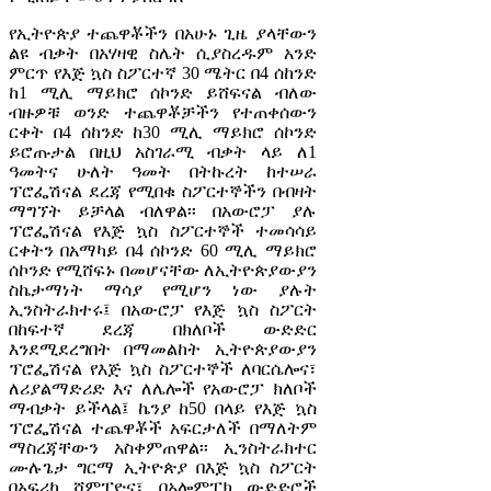
የኢትዮጵያ ተጨዋቾችን በአሁኑ ጊዜ ያላቸውን
ልዩ ብቃት በአሃዛዊ ስሌት ሲያስረዱም አንድ
ምርጥ የእጅ ኳስ ስፖርተኛ 30 ሜትር በ4 ሰከንድ
ከ1 ሚሊ ማይክሮ ሰኮንድ ይሸፍናል ብለው
ብዙዎቹ ወንድ ተጨዋቾቻችን የተጠቀሰውን
ርቀት በ4 ሰከንድ ከ30 ሚሊ ማይክሮ ሰኮንድ
ይሮጡታል በዚህ አስገራሚ ብቃት ላይ ለ1
ዓመትና ሁለት ዓመት በትኩረት ከተሠራ
ፕሮፌሽናል ደረጃ የሚበቁ ስፖርተኞችን በብዛት
ማግኘት ይቻላል ብለዋል፡፡ በአውሮፓ ያሉ
ፕሮፌሽናል የእጅ ኳስ ስፖርተኞች ተመሳሳይ
ርቀትን በአማካይ በ4 ሰኮንድ 60 ሚሊ ማይክሮ
ሰኮንድ የሚሸፍኑ በመሆናቸው ለኢትዮጵያውያን
ስኬታማነት ማሳያ የሚሆን ነው ያሉት
ኢንስትራክተሩ፤ በአውሮፓ የእጅ ኳስ ስፖርት
በከፍተኛ ደረጃ በክለቦች ውድድር
እንደሚደረግበት በማመልከት ኢትዮጵያውያን
ፕሮፌሽናል የእጅ ኳስ ስፖርተኞች ለባርሴሎና፣
ለሪያልማድሪድ እና ለሌሎች የአውሮፓ ክለቦች
ማብቃት ይችላል፤ ኬንያ ከ50 በላይ የእጅ ኳስ
ፕሮፌሽናል ተጨዋቾች አፍርታለች በማለትም
ማስረጃቸውን አስቀምጠዋል፡፡ ኢንስትራክተር
ሙሉጌታ ግርማ ኢትዮጵያ በእጅ ኳስ ስፖርት
በአፍሪካ ሻምፒዮና፣ በኦሎምፒክ ውድድሮች