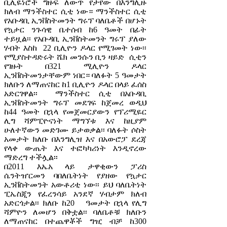
ቢሊዬነሮች ግዙፍ ለውጥ የታየው በእንግሊዙ
ክለብ ማንችስተር ሲቲ ነው። ማንችስተር ሲቲ
የአቡዳቢ ኢንቨስትመንት ግሩፕ ባለቤቶች በሆኑት
የኳታር ንጉሳዊ ቤተሰብ ከ6 ዓመት በፊት
ተይዟል፡፡ የአቡዳቢ ኢንቨስትመንት ግሩፕ ያለው
ሃብት እስከ 22 ቢሊዮን ዶላር የሚገመት ነው፡፡
የሚያስተዳድሩት ሼክ መንሱን ቢን ዛይድ ሲቲን
የገዙት በ321 ሚሊዮን ዶላር
ኢንቨስትመንታቸውም ነበር። ባለፉት 5 ዓመታት
ክለቡን ለማጠናከር ከ1 ቢሊዮን ዶላር በላይ ፈሰስ
አድርገዋል፡፡ ማንችስተር ሲቲ በአቡዳቢ
ኢንቨስትመንት ግሩፕ መደገፍ ከጀመረ ወዲህ
ከ44 ዓመት በኋላ የመጀመርያውን የፕሪሚዬር
ሊግ ሻምፒዮናነት ማግኘቱ እና ከዚያም
ሁለተኛውን መድገሙ ይታወቃል፡፡ ባለፉት ሶስት
አመታት ክለቡ በእንግሊዝ እና በአውሮፓ ደረጃ
የላቀ ውጤት እና ተፎካካሪነት እንዲኖረው
ማድረግ ተችሏል፡፡
በ2011 እኤአ ላይ ታዋቂውን ፓሪስ
ሴንትዠርመን ባበለቤትነት የያዘው የኳታር
ኢንቨስትመንት አውቶሪቲ ነው፡፡ ይህ ባለቤትነት
ፒኤስጂን የፈረንሳይ አንደኛ ሃብታም ክለብ
አድርጎታል፡፡ ክለቡ ከ20 ዓመታት በኋላ የሊግ
ሻምዮን ለመሆን በቅቷል፡፡ ባለቤቶቹ ክለቡን
ለማጠናከር በተጨዋቾች ግዢ ብቻ ከ300