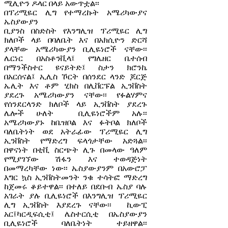
ሚሊዮን ዶላር በላይ አውጥቷል፡፡
በፕሪሚዬር ሊግ የተማረኩት አሜሪካውያና
ኤስያውያን
ቢያንስ በስድስት የእንግሊዝ ፕሪሚዬር ሊግ
ክለቦች ላይ በባለቤት እና በአክሲዮን ድርሻ
ያላቸው አሜሪካውያን ቢሊዬነሮች ናቸው፡፡
ሌርነር በአስቶንቪላ፤ የግሌዘር ቤተሰብ
በማንችስተር ዩናይትድ፤ ስታን ክሮንኬ
በአርሰናል፤ ኢሊስ ኾርት በሰንደር ላንድ ጆርጅ
ኤሊት እና ቶም ሂክስ በሊቨርፑል ኢንቨስት
ያደረጉ አሜሪካውያን ናቸው፡፡ የፉልሃምና
የሰንደርላንድ ክለቦች ላይ ኢንቨስት ያደረጉ
ሌሎች ሁለት ቢሊዬነሮችም አሉ፡፡
አሜሪካውያኑ ከቤዝቦል እና ፉትቦል ክለቦች
ባለቤትነት ወደ አትራፊው ፕሪሚዬር ሊግ
ኢንቨስት የማድረግ ፍላጎታቸው አድጓል፡፡
በዋናነት በቲቪ ስርጭት ሊጉ በመላው ዓለም
የሚያገኘው ሽፋን እና ተወዳጅነት
በመማረካቸው ነው፡፡ ኤስያውያንም በአውሮፓ
እግር ኳስ ኢንቨስትመንት ንቁ ተሳትፎ ማድረግ
ከጀመሩ ቆይተዋል፡፡ በተለይ በደቡብ ኤስያ ባሉ
አገራት ያሉ ቢሊዬነሮች በእንግሊዝ ፕሪሚዬር
ሊግ ኢንቨስት እያደረጉ ናቸው፡፡ ኪውፒ
አር፤ካርዲፍሲቲ፤ ሌስተርሲቲ በኤስያውያን
ቢሊዬነሮች ባለቤትነት ተይዘዋል፡፡