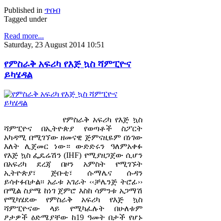
Published in
ጥበብ
Tagged under
Read more...
Saturday, 23 August 2014 10:51
የምስራቅ አፍሪካ የእጅ ኳስ ሻምፒዮና
ይካሄዳል
የምስራቅ አፍሪካ የእጅ ኳስ
ሻምፒዮና በኢትዮጵያ የወጣቶች ስፖርት
አካዳሚ በሚገኘው ዘመናዊ ጅምናዚዬም በነገው
እለት ሊጀመር ነው። ውድድሩን ዓለምአቀፉ
የእጅ ኳስ ፌዴሬሽን (IHF) የሚያዘጋጀው ሲሆን
በአፍሪካ ደረጃ በዞን አምስት የሚገኙት
ኢትዮጵያ፣ ጅቡቲ፣ ሱማሌና ሱዳን
ይሳተፉበታል፡፡ አራቱ አገራት ‹‹ቻሌንጅ ትሮፊ››
በሚል ስያሜ ከነገ ጀምሮ እስከ ሳምንቱ አጋማሽ
የሚካሄደው የምስራቅ አፍሪካ የእጅ ኳስ
ሻምፒዮናው ላይ የሚካፈሉት በሁለቱም
ፆታዎች ዕድሜያቸው ከ19 ዓመት በታች የሆኑ