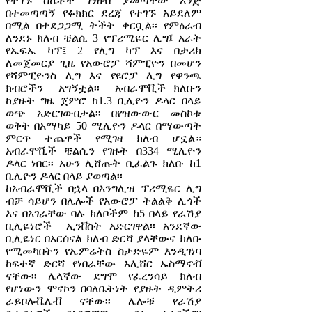
የተገኙ ስኬቶች ገንዘብ ያመጣቸው እንጅ
በተመጣጣኝ የፉክክር ደረጃ የተገኙ አይደለም
በሚል በተደጋጋሚ ትችት ቀርቧል፡፡ የምዕራብ
ለንደኑ ክለብ ቼልሲ 3 የፕሪሚዬር ሊግ፤ አራት
የኤፍኤ ካፕ፤ 2 የሊግ ካፕ እና በታሪክ
ለመጀመርያ ጊዜ የአውሮፓ ሻምፒዮን በመሆን
የሻምፒዮንስ ሊግ እና የዩሮፓ ሊግ የዋንጫ
ክብሮችን አግኝቷል፡፡ አብራሞቪች ክለቡን
ከያዙት ግዜ ጀምሮ ከ1.3 ቢሊዮን ዶላር በላይ
ወጭ አድርገውበታል፡፡ በየዝውውር መስኮቱ
ወቅት በአማካይ 50 ሚሊዮን ዶላር በማውጣት
ምርጥ ተጨዋች የሚገዛ ክለብ ሆኗል።
አብራሞቪች ቼልሲን የገዙት በ334 ሚሊዮን
ዶላር ነበር፡፡ አሁን ሊሸጡት ቢፈልጉ ክለቡ ከ1
ቢሊዮን ዶላር በላይ ያወጣል፡፡
ከአብራሞቪች በኋላ በእንግሊዝ ፕሪሚዬር ሊግ
ብቻ ሳይሆን በሌሎች የአውሮፓ ትልልቅ ሊጎች
እና በአገራቸው ባሉ ክለቦችም ከ5 በላይ የራሽያ
ቢሊዬነሮች ኢንቨስት አድርገዋል፡፡ አንደኛው
ቢሊዬነር በአርሰናል ክለብ ድርሻ ያላቸውና ክለቡ
የሚመካበትን የኤምሬትስ ስታድዬም እንዲገነባ
ከፍተኛ ድርሻ የነበራቸው አሊሸር ኡስማኖቭ
ናቸው፡፡ ሌላኛው ደግሞ የፈረንሳይ ክለብ
የሆነውን ሞናኮን በባለቤትነት የያዙት ዲምትሪ
ራይቦሎቬሌቭ ናቸው፡፡ ሌሎቹ የራሽያ