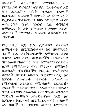
ስፍራዎች ለኢትዮጵያ የሚገባውን ቦታ
የምንጠይቅ ይሆናልም ብለዋል፡፡ የኢትዮጵያ እጅ
ኳስ ፌዴሬሽን ባሉት ብሄራዊ ቡድኖች
ከአህጉራዊ ውድድሮች መጥፋት የለበትም ያሉት
የፌደሬሽኑ ፕሬዝዳንት፤ ከዞኑ ሻምፒዮና የተሳካ
መስተንግዶ በኋላ በቅርብ ጊዜ ተግባራዊ
ለማድረግ ትኩረት የሰጠነው በመላው አፍሪካ
ጨዋታዎች የማጣሪያ ውድድር ለመግባት ነው
ብለዋል፡፡
የኢትዮጵያ እጅ ኳስ ፌዴሬሽን ስፖርቱን
ለማስፋፋት በዩኒቨርስቲዎች፤ እና በትምህርት
ቤቶች ሰፊ እንቅስቃሴዎች ለማድረግ ያቀደ
ሲሆን፤ አገር አቀፍ ውድድሮችን በማጠናከር፤
በየክልሎቹ የክለቦችን ብዛት ለማሳደግ፤ በስፖርቱ
ሊገኝ የሚችለውን የገቢ ምንጮች በማስፋት
ለመስራት ፕሮጀክቶችን ቀርጿል፡፡ የኢትዮጵያ
ወጣቶች ስፖርት አካዳሚ ሲቋቋም በእጅ ኳስ
ስፖርት ለመስራት ትኩረት አለመሰጠቱ
የሚያሳስብ እንደነበር የሚገልፁት የፌደሬሽኑ
ሃላፊዎች ሁኔታው ተገቢ አለመሆኑን በመግለፅ
ጥያቄ አቅርበን ስልጠናው በአካዳሚው እንዲሰጥ
ማድረግ መቻሉን አስረድተዋል፡፡ የእጅ ኳስ
ስፖርት በት/ቤቶች፤ በዩኒቨርሲቲዎች፤ በክልሎች
እና ክለቦች ሰፊ ተሳትፎ መኖሩን በማገናዘብ