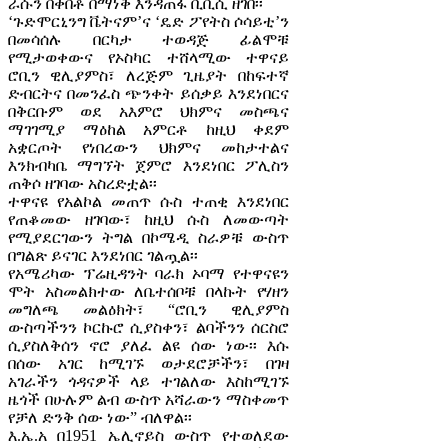
ራሱን በቀበቶ በማነቅ እንዳጠፋ ቢቢሲ ዘገበ፡፡
‘ጉድሞርኒንግ ቬትናም’ና ‘ዴድ ፖየትስ ሶሳይቲ’ን
በመሳሰሉ በርካታ ተወዳጅ ፊልሞቹ
የሚታወቀውና የኦስካር ተሸላሚው ተዋናይ
ሮቢን ዊሊያምስ፣ ለረጅም ጊዜያት በከፍተኛ
ድብርትና በመንፈስ ጭንቀት ይሰቃይ እንደነበርና
በቅርቡም ወደ አእምሮ ህክምና መስጫና
ማገገሚያ ማዕከል አምርቶ ከዚህ ቀደም
አቋርጦት የነበረውን ህክምና መከታተልና
እንክብካቤ ማግኘት ጀምሮ እንደነበር ፖሊስን
ጠቅሶ ዘገባው አስረድቷል፡፡
ተዋናዩ የአልኮል መጠጥ ሱስ ተጠቂ እንደነበር
የጠቆመው ዘገባው፣ ከዚህ ሱስ ለመውጣት
የሚያደርገውን ትግል በኮሜዲ ስራዎቹ ውስጥ
በግልጽ ይናገር እንደነበር ገልጧል፡፡
የአሜሪካው ፕሬዚዳንት ባራክ ኦባማ የተዋናዩን
ሞት አስመልክተው ለቤተሰቦቹ በላኩት የሃዘን
መግለጫ መልዕክት፣ “ሮቢን ዊሊያምስ
ውስጣችንን ኮርኩሮ ሲያስቀን፣ ልባችንን ሰርስሮ
ሲያስለቅሰን ኖሮ ያለፈ ልዩ ሰው ነው፡፡ እሱ
በሰው አገር ከሚገኙ ወታደሮቻችን፣ በገዛ
አገራችን ጎዳናዎች ላይ ተገልለው እስከሚገኙ
ዜጎች በሁሉም ልብ ውስጥ አሻራውን ማስቀመጥ
የቻለ ድንቅ ሰው ነው” ብለዋል፡፡
እ.ኤ.አ በ1951 ኤሊኖይስ ውስጥ የተወለደው