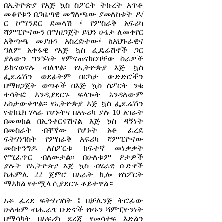
በኢትዮጵያ የእጅ ኳስ ስፖርት ትኩረት አጥቶ
መቆየቱን በጋዜጣዊ መግለጫው ያመለከቱት ዶ/
ር ኮማንደር ደመላሽ ፤ የምስራቅ አፍሪካ
ሻምፒዮናውን በማዘጋጀት ይህን ሁኔታ ለመቀየር
አቅጣጫ መያዙን አስረድተው፤ ከአህጉራዊና
ዓለም አቀፋዊ የእጅ ኳስ ፌዴሬሽኖች ጋር
ያለውን ግንኙነት የምናጠናክርባቸው ስራዎች
ይከናወናሉ ብለዋል፡ የኢትዮጵያ እጅ ኳስ
ፌዴሬሽን ወደፊትም በርካታ ውድድሮችን
በማዘጋጀት ወጣቶች በእጅ ኳስ ስፖርት ንቁ
ተሳትፎ እንዲያደርጉ ፍላጐት እንዳለውም
አስታውቀዋል፡፡ የኢትዮጵያ እጅ ኳስ ፌዴሬሽን
የቴክኒክ ሃላፊ የሆኑትና በአፍሪካ ያሉ 10 አገራት
በመወከል በኢንተርናሽናል እጅ ኳስ ዳኝነት
በመስራት ብቸኛው የሆኑት አቶ ፈረደ
ፍትሃነገስት የምስራቅ አፍሪካ ሻምፒዮናው
መስተንግዶ ለስፖርቱ ከፍተኛ መነቃቃት
የሚፈጥር ብለውታል፡፡ በሁለቱም ፆታዎች
ያሉት የኢትዮጵያ እጅ ኳስ ብሄራዊ ቡድኖች
ከሐምሌ 22 ጀምሮ በአራት ኪሎ የስፖርት
ማእከል የተሟላ ሲያደርጉ ቆይተዋል።
አቶ ፈረደ ፍትሃነገስት ፤ በቻሌንጅ ትሮፊው
ሁለቱም ብሔራዊ ቡድኖች የዞኑን ሻምፒዮንነት
በማሳካት በአፍሪካ ደረጃ የመሳተፍ እድልን