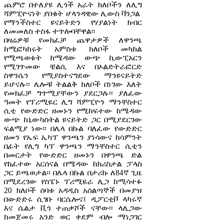
ጨምሮ በተለያዩ ሊጎች አራት ክለቦችን ለሊግ
ሻምፒዮናነት ያበቁት ሆላንዳዊው ሊውስ ቫንጋል
የማንችስተር ዩናይትድን የሃያልነት ክብር
ለመመለስ ተስፋ ተጥሎባቸዋል፡፡
በዛሬዎቹ የመክፈቻ ጨዋታዎች ለዋንጫ
ከሚፎካከሩት አምስቱ ክለቦች መካከል
የሚጫወቱት ከሜዳው ውጭ ኪውፒአርን
የሚገጥመው ቼልሲ እና በኦልድትራፎርድ
ስዋንሴን የሚያስተናግደው ማንዩናይትድ
ይሆናሉ፡፡ ሌሎቹ ትልልቅ ክለቦች በነገው እለት
የመክፈቻ ግጥሚያቸውን ያደርጋሉ፡፡ ያለፈው
ዓመት የፕሪሚዬር ሊግ ሻምፒዮን ማንቸስተር
ሲቲ የውድድር ዘመኑን የሚከፍተው ከሜዳው
ውጭ ከኒውካስትል ዩናይትድ ጋር በሚያደርገው
ፍልሚያ ነው፡፡ በሌላ በኩል ባለፈው የውድድር
ዘመን የኤፍ ኤካፕ ዋንጫን ያነሳውና ከሳምንት
በፊት የሊግ ካፕ ዋንጫን ማንቸስተር ሲቲን
በመርታት የውድድር ዘመኑን በዋንጫ ድል
የከፈተው አርሰናል በሜዳው ከክሪስታል ፓላስ
ጋር ይጫወታል፡፡ በሌላ በኩል በታሪኩ ለ84ኛ ጊዜ
በሚደረገው የስፔኑ ፕሪሚዬራ ሊጋ ከሚሳተፉ
20 ክለቦች ሰባቱ አዳዲስ አሰልጣኞች በመያዝ
በውድድሩ ሲገቡ ባርሴሎና፤ ዲፖርቲቮ ላካሩኛ
እና ሴልታ ቪጎ ተጠቃሾች ናቸው፡፡ ላሊጋው
ከመጀመሩ አንድ ወር ቀደም ብሎ ማነጋገር