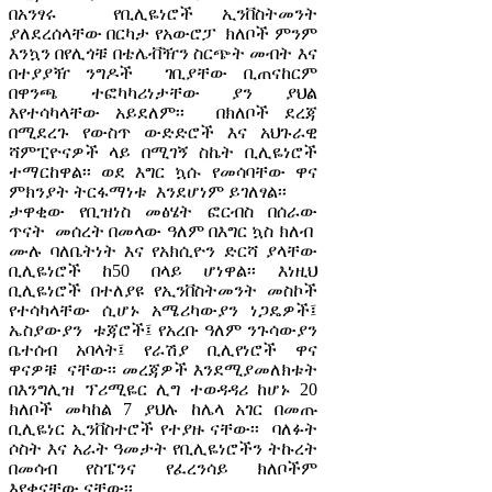
በአንፃሩ የቢሊዬነሮች ኢንቨስትመንት
ያለደረሰላቸው በርካታ የአውሮፓ ክለቦች ምንም
እንኳን በየሊጎቹ በቴሌቭዥን ስርጭት መብት እና
በተያያዥ ንግዶች ገቢያቸው ቢጠናከርም
በዋንጫ ተፎካካሪነታቸው ያን ያህል
እየተሳካላቸው አይደለም፡፡ በክለቦች ደረጃ
በሚደረጉ የውስጥ ውድድሮች እና አህጉራዊ
ሻምፒዮናዎች ላይ በሚገኝ ስኬት ቢሊዬነሮች
ተማርከዋል፡፡ ወደ እግር ኳሱ የመሳባቸው ዋና
ምክንያት ትርፋማነቱ እንደሆነም ይገለፃል፡፡
ታዋቂው የቢዝነስ መፅሄት ፎርብስ በሰራው
ጥናት መሰረት በመላው ዓለም በእግር ኳስ ክለብ
ሙሉ ባለቤትነት እና የአክሲዮን ድርሻ ያላቸው
ቢሊዬነሮች ከ50 በላይ ሆነዋል፡፡ እነዚህ
ቢሊዬነሮች በተለያዩ የኢንቨስትመንት መስኮች
የተሳካላቸው ሲሆኑ አሜሪካውያን ነጋዴዎች፤
ኤስያውያን ቱጃሮች፤ የአረቡ ዓለም ንጉሳውያን
ቤተሰብ አባላት፤ የራሽያ ቢሊየነሮች ዋና
ዋናዎቹ ናቸው፡፡ መረጃዎች እንደሚያመለክቱት
በእንግሊዝ ፕሪሚዬር ሊግ ተወዳዳሪ ከሆኑ 20
ክለቦች መካከል 7 ያህሉ ከሌላ አገር በመጡ
ቢሊዬነር ኢንቨስተሮች የተያዙ ናቸው፡፡ ባለፉት
ሶስት እና አራት ዓመታት የቢሊዬነሮችን ትኩረት
በመሳብ የስፔንና የፈረንሳይ ክለቦችም
እየቀናቸው ናቸው፡፡