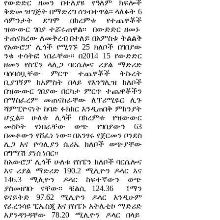
የውድድር ዘመን በተለያዩ የዓለም ክፍሎች
ቅድመ ዝግጅት በማድረግ ሰንብተዋል፡፡ ላለፉት 6
ሳምንታት ደግሞ በክረምቱ የተጨዋቾች
ዝውውር ገበያ ተሯሩጠዋል፡፡ በውድድር ዘመኑ
ተጠናክረው ለመቅረብ በተለይ በአምስቱ ትልልቅ
የአውሮፓ ሊጎች የሚገኙ 25 ክለቦች በገበያው
ንቁ ተሳትፎ ነበራቸው፡፡ በ2014 15 የውድድር
ዘመን የስፔን ላሊጋ ባርሴሎና ሪያል ማድሪድ
ባሰባሰቧቸው ምርጥ ተጨዋቾች ትኩረት
ቢያገኝም ከአምስት በላይ የእንግሊዝ ክለቦች
በዝውውር ገበያው በርካታ ምርጥ ተጨዋቾችን
በማስፈረም መጠናከራቸው ለፕሪሚዬር ሊጉ
ሻምፒዮናነት ከባድ ፉክክር እንዲጠበቅ ምክንያት
ሆኗል፡፡ ሁለቱ ሊጎች በክረምቱ የዝውውር
መስኮት የነበራቸው ወጭ የገበያውን 63
በመቶውን የሸፈነ ነው፡፡ በአንፃሩ የጀርመን ቦንደስ
ሊጋ እና የጣሊያን ሴሪኤ ክለቦች ወጭያቸው
በግማሽ ያነሰ ነበር፡፡
ከአውሮፓ ሊጎች ሁለቱ የስፔን ክለቦች ባርሴሎና
እና ሪያል ማድሪድ 190.2 ሚሊዮን ዶላር እና
146.3 ሚሊዮን ዶላር ከፍተኛውን ወጭ
ያስመዘገቡ ናቸው፡፡ ቼልሲ 124.36 ፤ማን
ዩናይትድ 97.62 ሚሊዮን ዶላር እንዲሁም
የፈረንሳዩ ፒኤስጂ እና የስፔኑ አትሌቲኮ ማድሪድ
እያንዳንዳቸው 78.20 ሚሊዮን ዶላር በላይ