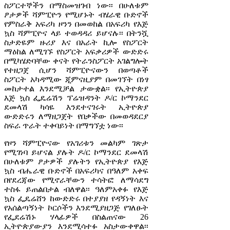
ስፖርተኞችን በማስመዝገብ ነው፡፡ በሁለቱም
ፆታዎች ሻምፒዮን የሚሆኑት ብሄራዊ ቡድኖች
የምስራቅ አፍሪካ ዞንን በመወከል በአፍሪካ የእጅ
ኳስ ሻምፒዮና ላይ ተወዳዳሪ ይሆናሉ፡፡ በትንሿ
ስታድዬም ዙሪያ እና በአራት ኪሎ የስፖርት
ማዕከል ለሚገኙ የስፖርት አፍቃሪዎች ውድድሩ
በሚካሄድባቸው ቀናት የትራንስፖርት አገልግሎት
የተዘጋጀ ሲሆን ሻምፒዮናውን በወጣቶች
ስፖርት አካዳሚው ጂምናዚያም በመገኘት በነፃ
መከታተል እንደሚቻል ታውቋል፡፡ የኢትዮጵያ
እጅ ኳስ ፌዴሬሽን ፕሬዝዳንት ዶ/ር ኮማንደር
ደመላሽ ካሳዬ እንደተናገሩት ኢትዮጵያ
ውድድሩን ለማዘጋጀት የበቃችው በመወዳደርያ
ስፍራ ጥራት ተቀባይነት በማግኘቷ ነው፡፡
የዞን ሻምፒዮናው የአገሪቱን መልካም ገጽታ
የሚገነባ ይሆናል ያሉት ዶ/ር ኮማንደር ደመላሽ
በሁለቱም ፆታዎች ያሉትን የኢትዮጵያ የእጅ
ኳስ ብሔራዊ ቡድኖች በአፍሪካና በዓለም አቀፍ
በየደረጃው የሚኖራቸውን ተሳትፎ ለማሳደግ
ተስፋ ይጠልበታል ብለዋል፡፡ ዓለምአቀፉ የእጅ
ኳስ ፌዴሬሸን ከውድድሩ በተያያዘ የዳኝነት እና
የአሰልጣኝነት ኮርሶችን እንደሚያዘጋጅ የገለፁት
የፌደሬሽኑ ሃላፊዎች በስልጠናው 26
ኢትዮጵያውያን እንደሚሳተፉ አስታውቀዋል፡፡