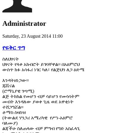
Administrator
Saturday, 23 August 2014 11:00
የፍቅር ጥግ
ስለህፃናት
ህፃናት የላቀ አክብሮት ይገባቸዋል፡፡ በአዕምሮህ
ውስጥ ክፉ አሳፋሪ ነገር ካለ፣ የልጅህን ለጋ ዕድሜ
እንዳትዘነጋው፡፡
ጁቬናል
(ሮማኒያዊ ገጣሚ)
ልጅ ትክክል የመሆን ብቻ ሳይሆን የመሳሳትም
መብት እንዳለው ያወቀ ጊዜ ወደ አዋቂነት
ተሸጋግሯል፡፡
ቶማስ ስዛስዝ
(ትውልደ ሃንጋሪ አሜሪካዊ የሥነ-አዕምሮ
ባለሙያ)
ልጃችሁ ስለጠላው ብቻ ምግብ የግድ አስፈላጊ