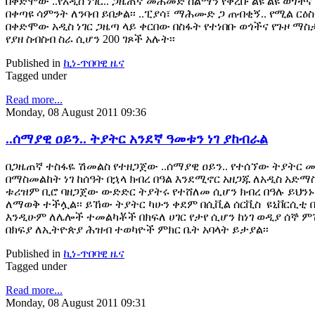
በቀድሞው ..የአዲስ ነገር.. ጋዜጠኛ መሐመድ ሰልማን የቀረቡ ልዩ ልዩ ወጎች
በቀጣዩ ሳምንት ለንባብ ይበቃል፡፡ ..ፒያሳ፣ ማሕሙድ ጋ ጠብቂኝ.. የሚል ር
በቀድሞው አዲስ ነገር ጋዜጣ ላይ ቀርበው በስፋት የተነበቡ ወጎችና የጉዞ ማ
የያዘ ስብስብ ስራ ሲሆን 200 ገጾች አሉት፡፡
Published in
ኪነ-ጥበባዊ ዜና
Tagged under
Read more...
Monday, 08 August 2011 09:36
..ሰማያዊ ዐይን.. ትያትር አንደኛ ዓመቱን ነገ ያከብራል
በጋዜጠኛ ተስፋዬ ሽመልስ የተዘጋጀው ..ሰማያዊ ዐይን.. የተሰኘው ትያትር 
በማስመልከት ነገ ከሰዓት በኋላ ክብረ በዓል እንደሚኖር አዘጋጁ ለአዲስ አድማስ ገ
ቱሪዝም ቢሮ ባዘጋጀው ውድድር ትያትሩ የተሸለመ ሲሆን ክብረ በዓሉ ይህን
ለማወቅ ተችሏል፡፡ ይኸው ትያትር ካሁን ቀደም በሲቪል ሰርቪስ ዩኒቨርሲቲ 
እንዲሁም ለሌሎች ተመልካቾች በክፍለ ሀገር የታየ ሲሆን ከነገ ወዲያ ሰኞ 
በክፍያ ለኢትዮጵያ ሕዝብ ተወካዮች ምክር ቤት አባላት ይታያል፡፡
Published in
ኪነ-ጥበባዊ ዜና
Tagged under
Read more...
Monday, 08 August 2011 09:31