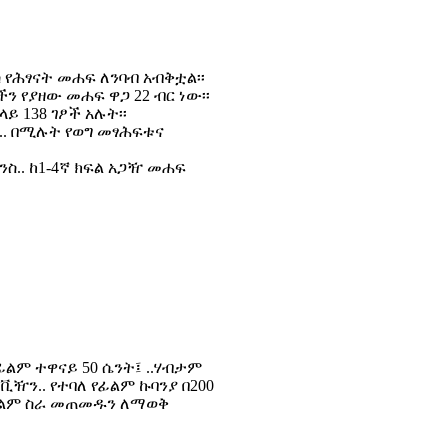
 የሕፃናት መሐፍ ለንባብ አብቅቷል፡፡
ኮችን የያዘው መሐፍ ዋጋ 22 ብር ነው፡፡
 138 ገፆች አሉት፡፡
ች.. በሚሉት የወግ መፃሕፍቱና
ንስ.. ከ1-4ኛ ክፍል አጋዥ መሐፍ
ልም ተዋናይ 50 ሴንት፤ ..ሃብታም
ቪዥን.. የተባለ የፊልም ኩባንያ በ200
ፊልም ስራ መጠመዱን ለማወቅ