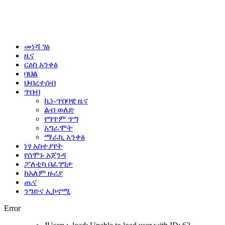
መነሻ ገፅ
ዜና
ርዕስ አንቀፅ
ባህል
ህብረተሰብ
ጥበብ
ኪነ-ጥበባዊ ዜና
ልብ ወለድ
የግጥም ጥግ
አግራሞት
ማራኪ አንቀፅ
ነፃ አስተያየት
የሰሞኑ አጀንዳ
ፖለቲካ በፈገግታ
ከአለም ዙሪያ
ጤና
ንግድና ኢኮኖሚ
Error