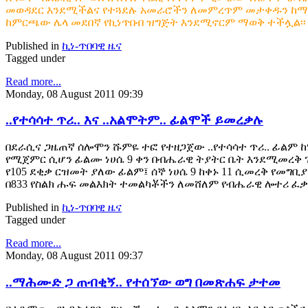
መወዳደር እንደሚችልና የተጓደሉ አመራሮችን ለመምረጥም መታቀዱን ከማህበ
ከምርጫው ሌላ መደበኛ የኪነጥበብ ዝግጅት እንደሚኖርም ማወቅ ተችሏል፡፡
Published in
ኪነ-ጥበባዊ ዜና
Tagged under
Read more...
Monday, 08 August 2011 09:39
..የተሳሳተ ጥሪ.. እና ..አልሞትም.. ፊልሞች ይመረቃሉ
በደራሲና ጋዜጠኛ ሰሎሞን ሹምዬ ተፎ የተዘጋጀው ..የተሳሳተ ጥሪ.. ፊልም 
የሚጀምር ሲሆን ፊልሙ ነሀሴ 9 ቀን በብሔራዊ ትያትር ቤት እንደሚመረቅ 
የ105 ደቂቃ ርዝመት ያለው ፊልም፤ ሰኞ ነሀሴ 9 ከቀኑ 11 ሲመረቅ የመግቢ
በ833 የስልክ ሑፍ መልእክት ተመልካቾችን ለመሸለም የብሔራዊ ሎተሪ ፈ
Published in
ኪነ-ጥበባዊ ዜና
Tagged under
Read more...
Monday, 08 August 2011 09:37
..ማሕሙድ ጋ ጠብቂኝ.. የተሰኘው ወግ በመጽሐፍ ታተመ