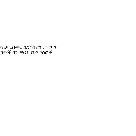
፡፡ ..ሰመር ኪንግስተን.. የተባለ
ልበሞች ገቢ ማነስ የስፖንሰሮች