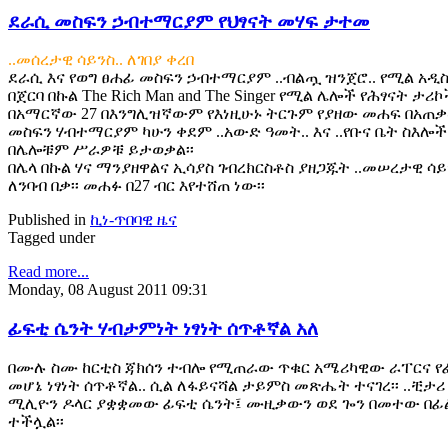
ደራሲ መስፍን ኃብተማርያም የህፃናት መሃፍ ታተመ
..መሰረታዊ ሳይንስ.. ለገበያ ቀረበ
ደራሲ እና የወግ ፀሐፊ መስፍን ኃብተማርያም ..ብልጧ ዝንጀሮ.. የሚል አዲስ
በጀርባ በኩል The Rich Man and The Singer የሚል ሌሎች የሕፃናት ታሪ
በአማርኛው 27 በእንግሊዝኛውም የእነዚሁኑ ትርጉም የያዘው መሐፍ በአጠቃላይ
መስፍን ሃብተማርያም ካሁን ቀደም ..አውድ ዓመት.. እና ..የቡና ቤት ስእሎ
በሌሎቹም ሥራዎቹ ይታወቃል፡፡
በሌላ በኩል ሃና ማንያዘዋልና ኢሳያስ ገብረክርስቶስ ያዘጋጁት ..መሠረታዊ ሳይ
ለንባብ በቃ፡፡ መሐፉ በ27 ብር እየተሸጠ ነው፡፡
Published in
ኪነ-ጥበባዊ ዜና
Tagged under
Read more...
Monday, 08 August 2011 09:31
ፊፍቲ ሴንት ሃብታምነት ነፃነት ሰጥቶኛል አለ
በሙሉ ስሙ ከርቲስ ጃክሰን ተብሎ የሚጠራው ጥቁር አሜሪካዊው ራፐርና የፊ
መሆኔ ነፃነት ሰጥቶኛል.. ሲል ለፋይናሻል ታይምስ መጽሔት ተናገረ፡፡ ..ቺታሪ 
ሚሊዮን ዶላር ያቋቋመው ፊፍቲ ሴንት፤ ሙዚቃውን ወደ ጐን በመተው በ
ተችሏል፡፡