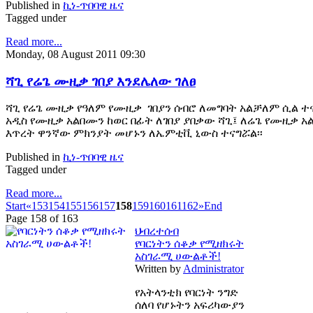
Published in
ኪነ-ጥበባዊ ዜና
Tagged under
Read more...
Monday, 08 August 2011 09:30
ሻጊ የሬጌ ሙዚቃ ገበያ እንደሌለው ገለፀ
ሻጊ የሬጌ ሙዚቃ የዓለም የሙዚቃ ገበያን ሰብሮ ለመግባት አልቻለም ሲል ተናገረ
አዲስ የሙዚቃ አልበሙን ከወር በፊት ለገበያ ያበቃው ሻጊ፤ ለሬጌ የሙዚቃ አ
እጥረት ዋንኛው ምክንያት መሆኑን ለኤምቲቪ ኒውስ ተናግሯል፡፡
Published in
ኪነ-ጥበባዊ ዜና
Tagged under
Read more...
Start
«
153
154
155
156
157
158
159
160
161
162
»
End
Page 158 of 163
ህብረተሰብ
የባርነትን ሰቆቃ የሚዘክሩት
አስገራሚ ሀውልቶች!
Written by
Administrator
የአትላንቲክ የባርነት ንግድ
ሰለባ የሆኑትን አፍሪካውያን