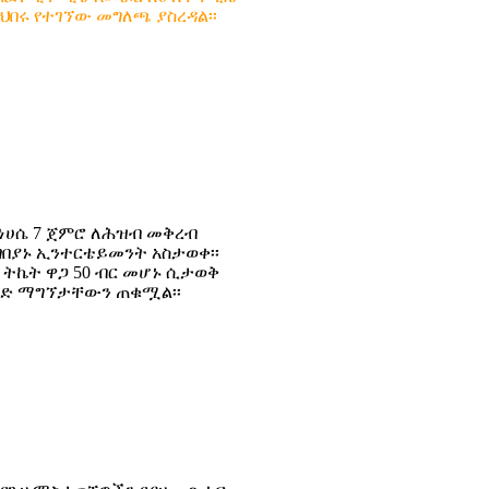
ሩ የተገኘው መግለጫ ያስረዳል፡፡
ከነሀሴ 7 ጀምሮ ለሕዝብ መቅረብ
ገበያኑ ኢንተርቴይመንት አስታወቀ፡፡
ያ ትኬት ዋጋ 50 ብር መሆኑ ሲታወቅ
ቃድ ማግኘታቸውን ጠቁሟል፡፡