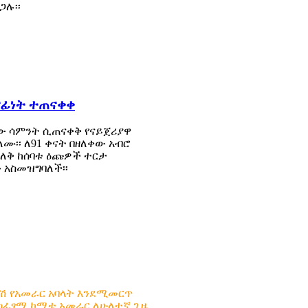
ጋሉ፡፡
ናፊነት ተጠናቀቀ
ለፈው ሳምንት ሲጠናቀቅ የናይጀሪያዋ
ሙ፡፡ ለ91 ቀናት በዘለቀው አብሮ
ለቅ ከሰባቱ ዕጩዎች ተርታ
 አስመዝግባለች፡፡
ራሽ የአመራር አባላት እንደሚመርጥ
አስፈፃሚ ኮሚቴ አመራር ለሁለተኛ ጊዜ