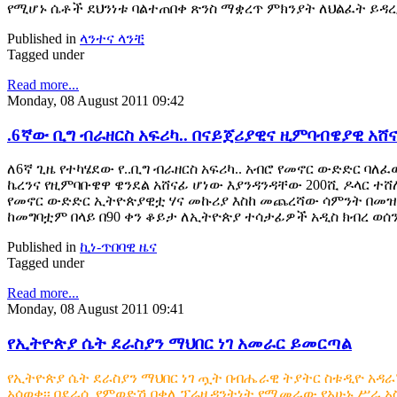
የሚሆኑ ሴቶች ደህንነቱ ባልተጠበቀ ጽንስ ማቋረጥ ምክንያት ለህልፈት ይዳረ
Published in
ላንተና ላንቺ
Tagged under
Read more...
Monday, 08 August 2011 09:42
.6ኛው ቢግ ብራዘርስ አፍሪካ.. በናይጀሪያዊና ዚምባብዌያዊ አሸ
ለ6ኛ ጊዜ የተካሄደው የ..ቢግ ብራዘርስ አፍሪካ.. አብሮ የመኖር ውድድር ባ
ኬረንና የዚምባቡዌዋ ዌንደል አሸናፊ ሆነው እያንዳንዳቸው 200ሺ ዶላር ተሸለ
የመኖር ውድድር ኢትዮጵያዊቷ ሃና መኩሪያ እስከ መጨረሻው ሳምንት በመዝ
ከመግባቷም በላይ በ90 ቀን ቆይታ ለኢትዮጵያ ተሳታፊዎች አዲስ ክብረ ወሰን
Published in
ኪነ-ጥበባዊ ዜና
Tagged under
Read more...
Monday, 08 August 2011 09:41
የኢትዮጵያ ሴት ደራስያን ማህበር ነገ አመራር ይመርጣል
የኢትዮጵያ ሴት ደራስያን ማህበር ነገ ጧት በብሔራዊ ትያትር ስቱዲዮ አዳ
አሳወቀ፡፡ በደራሲ የምወድሽ በቀለ ፕሬዚዳንትነት የሚመራው የአሁኑ ሥራ 