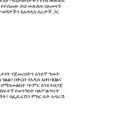
ና የጉዞ ማስታወሻዎችን የያዘ መጽሐፍ
ዕስ የተሰጠው ይህ መጽሕፍ በአመዛኙ
ስታወሻዎችን ከአዳዲስ ስራዎች ጋር
መታየት የጀመረበትን አንደኛ ዓመት
ልል፡፡ በቅርቡ የአዲስ አበባ ባህልና
ኑ በማስመልከት ጭምር እንደተዘጋጀ
በከፍተኛ የመንግስት ባለሥልጣናት
ምሽት፣ በፌዴሬሽን ምክር ቤት አዳራሽ