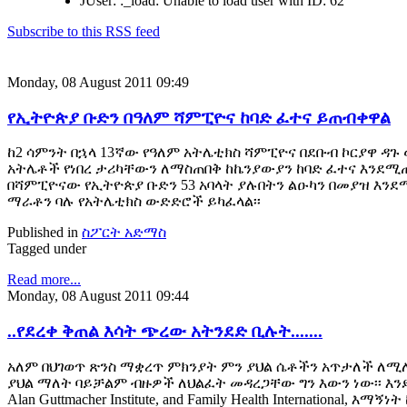
JUser: :_load: Unable to load user with ID: 62
Subscribe to this RSS feed
Monday, 08 August 2011 09:49
የኢትዮጵያ ቡድን በዓለም ሻምፒዮና ከባድ ፈተና ይጠብቀዋል
ከ2 ሳምንት በኋላ 13ኛው የዓለም አትሌቲክስ ሻምፒዮና በደቡብ ኮርያዋ ዳ
አትሌቶች የነበረ ታሪካቸውን ለማስጠበቅ ከኬንያውያን ከባድ ፈተና እንደሚ
በሻምፒዮናው የኢትዮጵያ ቡድን 53 አባላት ያሉበትን ልዑካን በመያዝ እንደ
ማራቶን ባሉ የአትሌቲክስ ውድድሮች ይካፈላል፡፡
Published in
ስፖርት አድማስ
Tagged under
Read more...
Monday, 08 August 2011 09:44
..የደረቀ ቅጠል እሳት ጭረው አትንደድ ቢሉት.......
አለም በህገወጥ ጽንስ ማቋረጥ ምክንያት ምን ያህል ሴቶችን አጥታለች ለሚ
ያህል ማለት ባይቻልም ብዙዎች ለህልፈት መዳረጋቸው ግን እውን ነው፡፡ እንደ World
Alan Guttmacher Institute, and Family Health International, እማኝ