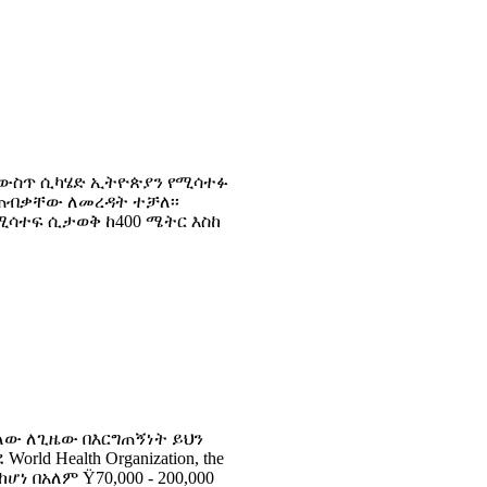
ጉ ውስጥ ሲካሄድ ኢትዮጵያን የሚሳተፉ
ጠብቃቸው ለመረዳት ተቻለ፡፡
ሚሳተፍ ሲታወቅ ከ400 ሜትር እስከ
ለው ለጊዜው በእርግጠኝነት ይህን
 Health Organization, the
ነት ከሆነ በአለም Ÿ70,000 - 200,000