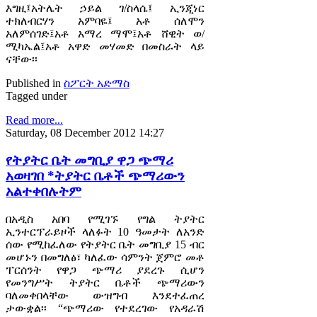
እግዚ፤አትሌት ኃይል ገ/ስላሴ፤ ኢንጂነር
ተክለብርሃን አምባዬ፤ አቶ ሰለሞን
አለምሰገድ፤አቶ አማረ ማሞ፤አቶ ሸዊት ወ/
ሚካኤል፤አቶ አዋድ መሃመድ በመስራት ላይ
ናቸው፡፡
Published in
ስፖርት አድማስ
Tagged under
Read more...
Saturday, 08 December 2012 14:27
የትያትር ቤት መግቢያ ዋጋ ጭማሪ
አወዛገበ *ትያትር ቤቶች ጭማሪውን
አልተቀበሉትም
በአዲስ አበባ የሚገኙ የግል ትያትር
ኢንተርፕራይዞች ላለፉት 10 ዓመታት ለአንድ
ሰው የሚከፈለው የትያትር ቤት መግቢያ 15 ብር
መሆኑን በመግለፅ፣ ካለፈው ሳምንት ጀምሮ መቶ
ፐርሰንት የዋጋ ጭማሪ ያደረጉ ሲሆን
የመንግሥት ትያትር ቤቶች ጭማሪውን
ባለመቀበላቸው ውዝግብ እንደተፈጠረ
ታውቋል፡፡ “ጭማሪው የተደረገው የአዳራሽ