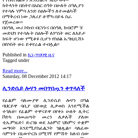
ከትላንት በስትየ በአስር ሰዓት በሁለት ሰዓሊያን
የተሳሉ ሃምሳ አንድ ስዕሎችን ለተመልካች
በማቅረብ ነው ጋለሪያ ቶሞካ በይፋ ስራ
የጀመረው፡፡
በሰዓሊ መሪ ኮከብ ብርሃኑና በሰዓሊ ክብሮም ገ/
መድህን የተሳሉት ስዕሎች ለሦስት ወር ለእይታ
ክፍት ሆነው የሚቆዩ ሲሆን የስዕል ኤግዚቢሽኑ
በየሶስት ወሩ ይቀየራል ተብሏል፡፡
Published in
ኪነ-ጥበባዊ ዜና
Tagged under
Read more...
Saturday, 08 December 2012 14:17
ሊንድሴይ ሎሃን መበጥበጧን ቀጥላለች
የፊልም ባለሙያዋ ሊንድሴይ ሎሃን በዓል
ባህርይዋ ሳቢያ ህይወቷ ሊቃወስ እንደሚችል
ተገለፀ፡፡ የፊልም ተዋናይዋ በየቀኑ ሁለት ሊትር
ቮድካ በመጠጣት መረን ለቃለች ያለው
ቲኤምዜድ፤ ድረገፅ ወደ አዕምሮ ህክምና ተቋም
መግባት እንደሚያስፈልጋት ገልጿል፡፡ ባለፈው
ሳምንት በኒውዮርክ በሚገኝ የምሽት ክለብ ሰው