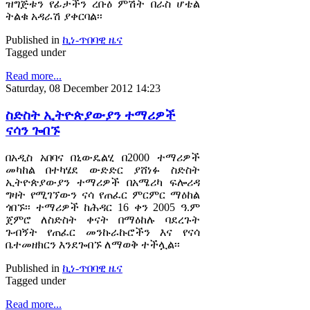
ዝግጅቱን የፊታችን ረቡዕ ምሽት በራስ ሆቴል
ትልቁ አዳራሽ ያቀርባል፡፡
Published in
ኪነ-ጥበባዊ ዜና
Tagged under
Read more...
Saturday, 08 December 2012 14:23
ስድስት ኢትዮጵያውያን ተማሪዎች
ናሳን ጐበኙ
በአዲስ አበባና በኒውዴልሂ በ2000 ተማሪዎች
መካከል በተካሄደ ውድድር ያሸነፉ ስድስት
ኢትዮጵያውያን ተማሪዎች በአሜሪካ ፍሎሪዳ
ግዛት የሚገኘውን ናሳ የጠፈር ምርምር ማዕከል
ጎበኙ፡፡ ተማሪዎች ከሕዳር 16 ቀን 2005 ዓ.ም
ጀምሮ ለስድስት ቀናት በማዕከሉ ባደረጉት
ጉብኝት የጠፈር መንኩራኩሮችን እና የናሳ
ቤተመዘክርን እንደጐበኙ ለማወቅ ተችሏል፡፡
Published in
ኪነ-ጥበባዊ ዜና
Tagged under
Read more...