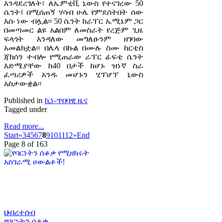
እንዳደረገለት፣ ለኤምቲቪ ኒውስ የተናገረው 50
ሴንት፤ በሚሰጠኝ ሃሳብ ሁሌ የምደሰትበት ሰው
እሱ ነው ብሏል፡፡ 50 ሴንት ከራፐር ኤሚኔም ጋር
በመጣመር ልዩ አልበም ለመስራት የረጅም ጊዜ
ፍላጎት እንዳለው መግለፁንም ዘገባው
አመልክቷል፡፡ በሌላ በኩል በሙሉ ስሙ ከርቲስ
ጃክሰን ተብሎ የሚጠራው ራፐር ፊፍቲ ሴንት
እድሜያቸው ከ40 በታች ከሆኑ ዝነኛ ስራ
ፈጣሪዎች አንዱ መሆኑን ሂፕሆፕ ኒውስ
አስታውቋል፡፡
Published in
ኪነ-ጥበባዊ ዜና
Tagged under
Read more...
Start
«
3
4
5
6
7
8
9
10
11
12
»
End
Page 8 of 163
ህብረተሰብ
የባርነትን ሰቆቃ