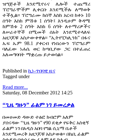
ዝግጅቶች እንደሚኖሩና ሌሎች ተጨማሪ
ፕሮግራሞችም ሊቀርቡ እንደሚችሉ ለማወቅ
ተችሏል፡፡ ፕሮግራሙ ከሰኞ እስከ አርብ ከቀኑ 10
ሰዓት እስከ ምሽቱ 1 ሰዓት፤ እንዲሁም ቅዳሜ
ከምሽቱ 2 ሰዓት እስከ 6 ሰዓት ለተማሪዎችና
ለሠራተኞች በሚመች ሰአት እንደሚተላለፍ
አዘጋጆቹ አስታውቀዋል፡፡ “ኢትየፒካሊንክ” በፋና
ኤፍ ኤም 98.1 ያቀርብ የነበረውን ፕሮግራም
ባለፈው ነሐሴ ወር ከጣቢያው ጋር በተፈጠረ
አለመግባባት ማቋረጡ ይታወሳል፡፡
Published in
ኪነ-ጥበባዊ ዜና
Tagged under
Read more...
Saturday, 08 December 2012 14:25
“ጊዜ ግዙን” ፊልም ነገ ይመረቃል
በመሀመድ ዳውድ ተፅፎ ክብሮም አለም
ያሰናዳው “ጊዜ ግዙን” የ90 ደቂቃ የፍቅር አስቂኝ
ፊልም ነገ በአዲስ አበባ የግል ሲኒማ ቤቶች
እንደሚመረቅ አዘጋጆቹ አስታወቁ፡፡ በኬቢ ፊልም
ስቱዲዮ በተሰራው ፊልም ላይ ካሌብ