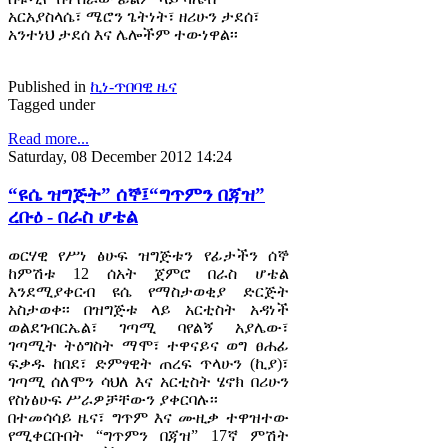
አርአያስላሴ፣ ሜሮን ጌትነት፣ ዘሪሁን ታደሰ፣
አንተነህ ታደሰ እና ሌሎችም ተውነዋል፡፡
Published in
ኪነ-ጥበባዊ ዜና
Tagged under
Read more...
Saturday, 08 December 2012 14:24
“ዩሴ ዝግጅት” ሰኞ፤“ግጥምን በጃዝ”
ረቡዕ - በራስ ሆቴል
ወርሃዊ የሥነ ፅሁፍ ዝግጅቱን የፊታችን ሰኞ
ከምሽቱ 12 ሰአት ጀምሮ በራስ ሆቴል
እንደሚያቀርብ ዩሴ የማስታወቂያ ድርጅት
አስታወቀ፡፡ በዝግጅቱ ላይ አርቲስት አዳነች
ወልደገብርኤል፣ ገጣሚ ባየልኝ አያሌው፣
ገጣሚት ትዕግስት ማሞ፣ ተዋናይና ወግ ፀሐፊ
ፍቃዱ ከበደ፣ ድምፃዊት ጠረፍ ጥላሁን (ኪያ)፣
ገጣሚ ሰለሞን ሳህለ እና አርቲስት ሄኖክ በሪሁን
የስነፅሁፍ ሥራዎቻቸውን ያቀርባሉ፡፡
በተመሳሳይ ዜና፣ ግጥም እና ሙዚቃ ተዋዝተው
የሚቀርቡበት “ግጥምን በጃዝ” 17ኛ ምሽት