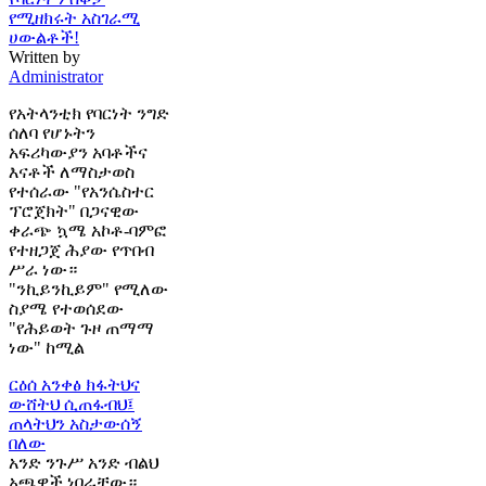
የሚዘክሩት አስገራሚ
ሀውልቶች!
Written by
Administrator
የአትላንቲክ የባርነት ንግድ
ሰለባ የሆኑትን
አፍሪካውያን አባቶችና
እናቶች ለማስታወስ
የተሰራው "የአንሴስተር
ፕሮጀክት" በጋናዊው
ቀራጭ ኳሜ አኮቶ-ባምፎ
የተዘጋጀ ሕያው የጥበብ
ሥራ ነው።
"ንኪይንኪይም" የሚለው
ስያሜ የተወሰደው
"የሕይወት ጉዞ ጠማማ
ነው" ከሚል
ርዕሰ አንቀፅ
ክፋትህና
ውሸትህ ሲጠፋብህ፤
ጠላትህን አስታውሰኝ
በለው
አንድ ንጉሥ አንድ ብልህ
አጫዋች ነበራቸው።