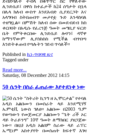
ደብድባለች ተብላ በቁጥጥር ስር የዋለችው
ሊንድሴይ፤ በዋስ ከተፈታች ከ24 ሰዓታት በኋላ
በሌላ ክለብ ውስጥ እንደእብድ ሲያደርጋት እና
አላግባብ ስትበጠብጥ መታየቷ ጉድ እንዳስባለ
ተዘግቧል፡፡ በምሽት ክለብ ሰው በመደብደብ ክስ
ቀርቦበት በአዲሱ የፈረንጅ ዓመት መግቢያ ፍርድ
ቤት የምትቀርበው ሊንድሴይ ሎሃን፤ ዳኛዋ
ከማንኛውም ሊያስከስስ የሚችል ብጥበጣ
እንድትቆጠብ የጣሉትን ገደብ ጥሳለች፡፡
Published in
ኪነ-ጥበባዊ ዜና
Tagged under
Read more...
Saturday, 08 December 2012 14:15
50 ሴንት በስራ ፈጠራው እየተደነቀ ነው
50 ሴንት “ስትሪት ኪንግ ዘ ኢሞርታል” የተባለ
አዲስ አልበሙን በመስራት ላይ እንደሚገኝ
ኤምቲቪ ኒውስ ገለፀ፡፡ አልበሙ በ2003 ዓ.ም
የወጣውን የመጀመርያ አልበሙን “ጌት ሪች ኦር
ዳይ ትራይንግ” 10ኛ ዓመት ለማክበር ያዘጋጀው
ነው፡፡ በዚህ አዲስ አልበም ስራው ላይ ራፐር
ኤሚነም አስተያየት በመስጠት ከፍተኛ እገዛ