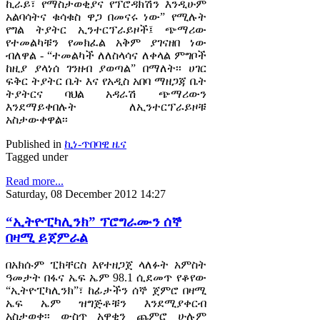
ኪራይ፣ የማስታወቂያና የፕሮዳክሽን እንዲሁም
አልባሳትና ቁሳቁስ ዋጋ በመናሩ ነው” የሚሉት
የግል ትያትር ኢንተርፕራይዞች፤ ጭማሪው
የተመልካቹን የመክፈል አቅም ያገናዘበ ነው
ብለዋል - “ተመልካች ለለስላሳና ለቀላል ምግቦች
ከዚያ ያላነሰ ገንዘብ ያወጣል” በማለት፡፡ ሀገር
ፍቅር ትያትር ቤት እና የአዲስ አበባ ማዘጋጃ ቤት
ትያትርና ባህል አዳራሽ ጭማሪውን
እንደማይቀበሉት ለኢንተርፕራይዞቹ
አስታውቀዋል፡፡
Published in
ኪነ-ጥበባዊ ዜና
Tagged under
Read more...
Saturday, 08 December 2012 14:27
“ኢትዮፒካሊንክ” ፕሮግራሙን ሰኞ
በዛሚ ይጀምራል
በአክሱም ፒክቸርስ እየተዘጋጀ ላለፉት አምስት
ዓመታት በፋና ኤፍ ኤም 98.1 ሲደመጥ የቆየው
“ኢትዮፒካሊንክ”፣ ከፊታችን ሰኞ ጀምሮ በዛሚ
ኤፍ ኤም ዝግጅቶቹን እንደሚያቀርብ
አስታወቀ፡፡ ውስጥ አዋቂን ጨምሮ ሁሉም