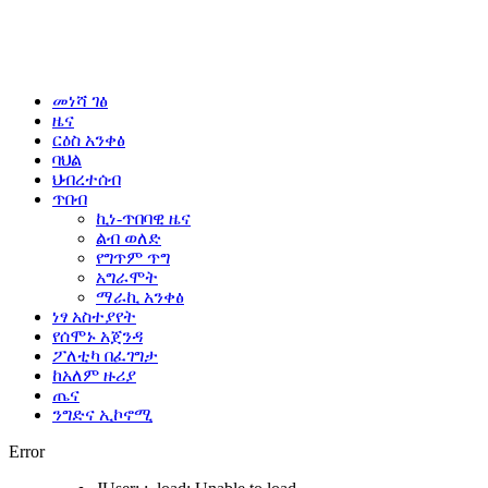
መነሻ ገፅ
ዜና
ርዕስ አንቀፅ
ባህል
ህብረተሰብ
ጥበብ
ኪነ-ጥበባዊ ዜና
ልብ ወለድ
የግጥም ጥግ
አግራሞት
ማራኪ አንቀፅ
ነፃ አስተያየት
የሰሞኑ አጀንዳ
ፖለቲካ በፈገግታ
ከአለም ዙሪያ
ጤና
ንግድና ኢኮኖሚ
Error