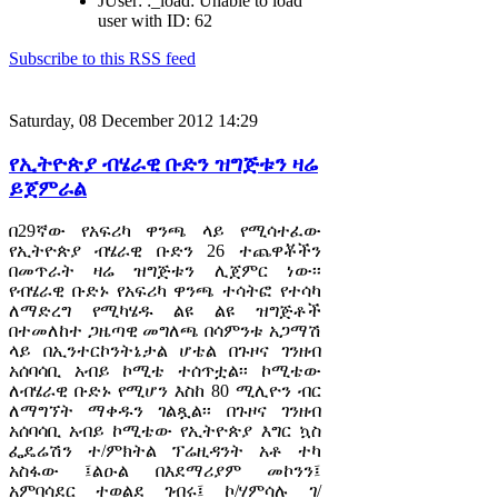
JUser: :_load: Unable to load
user with ID: 62
Subscribe to this RSS feed
Saturday, 08 December 2012 14:29
የኢትዮጵያ ብሄራዊ ቡድን ዝግጅቱን ዛሬ
ይጀምራል
በ29ኛው የአፍሪካ ዋንጫ ላይ የሚሳተፈው
የኢትዮጵያ ብሄራዊ ቡድን 26 ተጨዋቾችን
በመጥራት ዛሬ ዝግጅቱን ሊጀምር ነው፡፡
የብሄራዊ ቡድኑ የአፍሪካ ዋንጫ ተሳትፎ የተሳካ
ለማድረግ የሚካሄዱ ልዩ ልዩ ዝግጅቶች
በተመለከተ ጋዜጣዊ መግለጫ በሳምንቱ አጋማሽ
ላይ በኢንተርኮንትኔታል ሆቴል በጉዞና ገንዘብ
አሰባሳቢ አብይ ኮሚቴ ተሰጥቷል፡፡ ኮሚቴው
ለብሄራዊ ቡድኑ የሚሆን እስከ 80 ሚሊዮን ብር
ለማግኘት ማቀዱን ገልጿል፡፡ በጉዞና ገንዘብ
አሰባሳቢ አብይ ኮሚቴው የኢትዮጵያ እግር ኳስ
ፌዴሬሽን ተ/ምክትል ፕሬዚዳንት አቶ ተካ
አስፋው ፤ልዑል በእደማሪያም መኮንን፤
አምባሳደር ተወልደ ገብሩ፤ ኮ/ሃምሳሉ ገ/