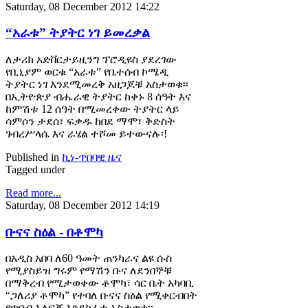
Saturday, 08 December 2012 14:22
“አራቱ” ትያትር ነገ ይመረቃል
ለታሪክ አድቨርታይዚንግ ፕሮዲዩስ ያደረገው
የቢኒያም ወርቁ “አራቱ” የቤተሰብ ኮሜዲ
ትያትር ነገ እንደሚመረቅ አዘጋጆቹ አስታወቁ፡፡
በኢትዮጵያ ብሔራዊ ትያትር ከቀኑ 8 ሰዓት እና
ከምሽቱ 12 ሰዓት በሚመረቀው ትያትር ላይ
ሳምሶን ታደሰ፣ ፍቃዱ ከበደ ማሞ፣ ቅድስት
ገብረሥላሴ እና ራሄል ተሾመ ይተውናሉ፡!
Published in
ኪነ-ጥበባዊ ዜና
Tagged under
Read more...
Saturday, 08 December 2012 14:19
ቡናና ስዕል - በቶሞካ
በአዲስ አበባ ለ60 ዓመት ጠንካራና ልዩ ሱስ
የሚያስይዝ ግሩም የማሽን ቡና ለደንበኞቹ
በማቅረብ የሚታወቀው ቶሞካ፣ ሳር ቤት አካባቢ
“ጋለሪያ ቶሞካ” የተባለ ቡናና ስዕል የሚቀርብበት
የጥበብ እልፍኝ እንደከፈተ አስታወቀ፡፡