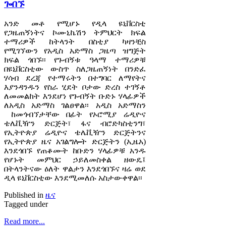
ጐበኙ
አንድ መቶ የሚሆኑ የዲላ ዩኒቨርስቲ
የጋዜጠኝነትና ኮሙኒኬሽን ትምህርት ክፍል
ተማሪዎች ከትላንት በስቲያ ካዛንቺስ
የሚገኘውን የአዲስ አድማስ ጋዜጣ ዝግጅት
ክፍል ጎበኙ፡፡ የጉብኝቱ ዓላማ ተማሪዎቹ
በዩኒቨርስቲው ውስጥ ስለጋዜጠኝነት በንድፈ
ሃሳብ ደረጃ የተማሩትን በተግባር ለማየትና
እያንዳንዱን የስራ ሂደት ቦታው ድረስ ተገኝቶ
ለመመልከት እንደሆነ የጉብኝት ቡድኑ ሃላፊዎች
ለአዲስ አድማስ ገልፀዋል፡፡ አዲስ አድማስን
ከመጎብኘታቸው በፊት የኦሮሚያ ሬዲዮና
ቴሌቪዥን ድርጅት፣ ፋና ብሮድካስቲንግ፣
የኢትዮጵያ ሬዲዮና ቴሌቪዥን ድርጅትንና
የኢትዮጵያ ዜና አገልግሎት ድርጅትን (ኢዜአ)
እንደጎበኙ የጠቆሙት ከቡድን ሃላፊዎቹ አንዱ
የሆኑት መምህር ኃይለመስቀል ዘውዴ፤
በትላንትናው ዕለት ዋልታን እንደጎበኙና ዛሬ ወደ
ዲላ ዩኒቨርስቲው እንደሚመለሱ አስታውቀዋል፡፡
Published in
ዜና
Tagged under
Read more...