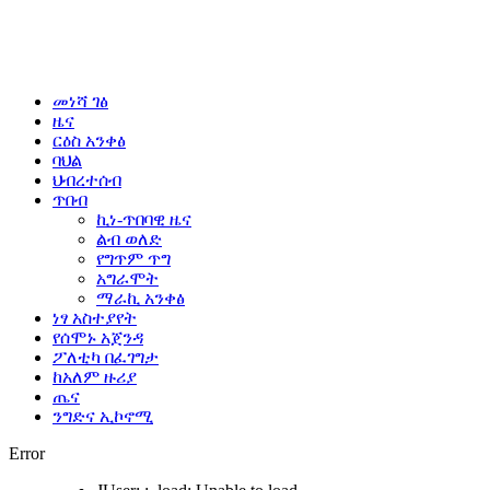
መነሻ ገፅ
ዜና
ርዕስ አንቀፅ
ባህል
ህብረተሰብ
ጥበብ
ኪነ-ጥበባዊ ዜና
ልብ ወለድ
የግጥም ጥግ
አግራሞት
ማራኪ አንቀፅ
ነፃ አስተያየት
የሰሞኑ አጀንዳ
ፖለቲካ በፈገግታ
ከአለም ዙሪያ
ጤና
ንግድና ኢኮኖሚ
Error