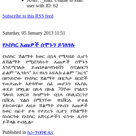
JUser: :_load: Unable to load
user with ID: 62
Subscribe to this RSS feed
Saturday, 05 January 2013 11:51
የኦስካር እጩዎች ሰሞኑን ይገለፃሉ
የኦስካር ሽልማት ከወር በኋላ የሚካሄድ ሲሆን
ለሽልማት የሚፎካከሩት እጩዎች ሰሞኑን
እንደሚገለፁ ይጠበቃል፡፡የስቴቨን ስፒልበርግ
ፊልም “ሊንከን” እና የቤን አፍሌክ ፊልም “አርጎ”
በዘንድሮው የኦስካር ሽልማት በበርካታ ዘርፎች
የመታጨት እድላቸው ሰፊ መሆኑን ዩኤስኤ
ቱዴይ ዘግቧል፡ በሌላ በኩል 70ኛው የጎልደን
ግሎብ አዋርድ ከሳምንት በኋላ በካሊፎርንያ
ቤቨርሊ ሂልስ በሚገኘው የቤቨርሊ ሆቴል
ይከናወናል፡፡ ለዚሁ ሽልማት የቀረቡ እጩዎች
ከወር በፊት ይፋ የተደረጉ ሲሆን የሽልማት
ስነስርዓቱ የኦስካር አሸናፊዎችን ፍንጭ ሊሰጥ
ይችላል ተብሏል፡፡
Published in
ኪነ-ጥበባዊ ዜና