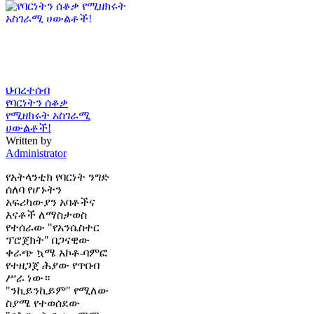
ህብረተሰብ
የባርነትን ሰቆቃ
የሚዘክሩት አስገራሚ
ሀውልቶች!
Written by
Administrator
የአትላንቲክ የባርነት ንግድ
ሰለባ የሆኑትን
አፍሪካውያን አባቶችና
እናቶች ለማስታወስ
የተሰራው "የአንሴስተር
ፕሮጀክት" በጋናዊው
ቀራጭ ኳሜ አኮቶ-ባምፎ
የተዘጋጀ ሕያው የጥበብ
ሥራ ነው።
"ንኪይንኪይም" የሚለው
ስያሜ የተወሰደው