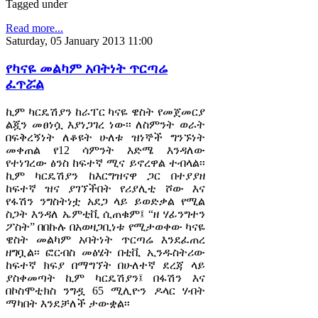
Tagged under
Read more...
Saturday, 05 January 2013 11:00
የካናዬ መልካም አባትነት ጥርጣሬ
ፈጥሯል
ኪም ካርዴሽያን ከራፐር ካናዬ ዌስት የመጀመርያ
ልጇን መፀነሷ እያነጋገረ ነው፡፡ ለስምንት ወራት
በፍቅረኝነት ለቆዩት ሁለቱ ዝነኞች ግንኙነት
መቀጠል የ12 ሳምንት እድሜ እንዳለው
የተነገረው ፅንስ ከፍተኛ ሚና ይኖረዋል ተብላል፡፡
ኪም ካርዴሽያን ከእርግዝናዋ ጋር በተያያዘ
ከፍተኛ ዝና ያገኘችበት የሪያሊቲ ሾው እና
የፋሽን ንግስትነቷ አደጋ ላይ ይወድቃል የሚል
ስጋት እንዳለ ኤምቲቪ ሲጠቁም፤ “ዘ ሃፊንግተን
ፖስት” በበኩሉ በአወዛጋቢነቱ የሚታወቀው ካናዬ
ዌስት መልካም አባትነት ጥርጣሬ እንደፈጠረ
ዘግቧል፡፡ ፎርብስ መፅሄት በቲቪ ኢንዱስትሪው
ከፍተኛ ክፍያ በማግኘት በሁለተኛ ደረጃ ላይ
ያስቀመጣት ኪም ካርዴሽያን፤ በፋሽን እና
በኮስሞቲክስ ንግዷ 65 ሚሊዮን ዶላር ሃብት
ማካበት እንደቻለች ታውቋል፡፡