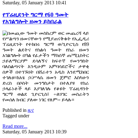
Saturday, 05 January 2013 10:41
የፕሬዚደንት ግርማ የ60 ዓመት
የአገልግሎት ዘመን ይከበራል
በመጪው ዓመት መስከረም ወር መጨረሻ ላይ
የሥልጣን ዘመናቸውን የሚያጠናቅቁት የኢፌዲሪ
ፕሬዚደንት የተከበሩ ግርማ ወ/ጊዮርጊስ የ89
ዓመት ልደትና የስልሳ ዓመት የስራ ዘመን
አገልግሎት በዓል የፊታችን ማክሰኞ ጠ/ሚኒስትር
ኃይለማርያም ደሳለኝና ከፍተኛ የመንግስት
ባለስልጣናት እንዲሁም አምባሳደሮችና ታዋቂ
ሰዎች በተገኙበት በሸራተን አዲስ እንደሚከበር
ተገለፀ፡፡ከአፄ ኃ/ሥላሴ ዘመን ጀምሮ እስካሁን
ድረስ በሶስት መንግስታት በተለያዩ የስራ
ኃላፊነቶች ላይ እያገለገሉ የቆዩት ፕሬዚዳንት
ግርማ ወልደ ጊዮርጊስ፤ ‹‹ለሃገር መስራትን
የመሰለ ክብር ያለው ነገር የለም›› ይላሉ፡፡
Published in
ዜና
Tagged under
Read more...
Saturday, 05 January 2013 10:39