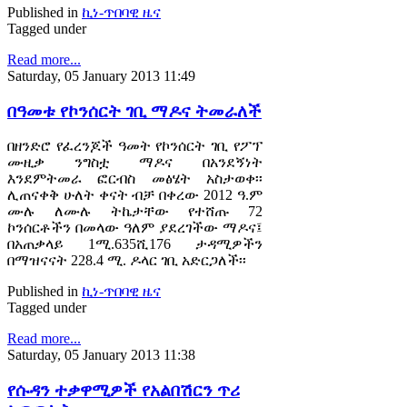
Published in
ኪነ-ጥበባዊ ዜና
Tagged under
Read more...
Saturday, 05 January 2013 11:49
በዓመቱ የኮንሰርት ገቢ ማዶና ትመራለች
በዘንድሮ የፈረንጆች ዓመት የኮንሰርት ገቢ የፖፕ
ሙዚቃ ንግስቷ ማዶና በአንደኝነት
እንደምትመራ ፎርብስ መፅሄት አስታወቀ፡፡
ሊጠናቀቅ ሁለት ቀናት ብቻ በቀረው 2012 ዓ.ም
ሙሉ ለሙሉ ትኬታቸው የተሸጡ 72
ኮንሰርቶችን በመላው ዓለም ያደረገችው ማዶና፤
በአጠቃላይ 1ሚ.635ሺ176 ታዳሚዎችን
በማዝናናት 228.4 ሚ. ዶላር ገቢ አድርጋለች፡፡
Published in
ኪነ-ጥበባዊ ዜና
Tagged under
Read more...
Saturday, 05 January 2013 11:38
የሱዳን ተቃዋሚዎች የአልበሽርን ጥሪ