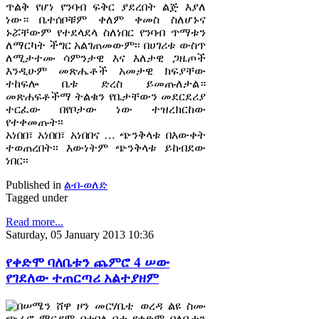
ጥልቅ የሆነ የንባብ ፍቅር ያደረበት ልጅ እያለ
ነው። ቤተሰቦቹም ቀለም ቀመስ ስለሆኑና
ኑሯቸውም የተደላደላ ስለነበር የንባብ ጥማቱን
ለማርካት ችግር አልገጠመውም፡፡ በሀገሪቱ ውስጥ
ለሚታተሙ ሳምንታዊ እና እለታዊ ጋዜጦች
እንዲሁም መጽሔቶች አመታዊ ክፍያቸው
ተከፍሎ ቤቱ ድረስ ይመጡለታል።
መጽሐፍቶችማ ትልቁን የቤታቸውን መደርደሪያ
ተርፈው በየቦታው ነው ተዝረክርከው
የተቀመጡት፡፡
አነበበ፣ አነበበ፣ አነበበና … ጭንቅላቱ በእውቀት
ተወጠረበት፡፡ እውነትም ጭንቅላቱ ይከብደው
ነበር፡፡
Published in
ልብ-ወለድ
Tagged under
Read more...
Saturday, 05 January 2013 10:36
የቀድሞ ባለቤቱን ጨምሮ 4 ሠው
የገደለው ተጠርጣሪ አልተያዘም
በሠሜን ሸዋ ዞን መርሃቤቴ ወረዳ ልዩ ስሙ
ጭራሮ ማርያም በተባለ ቦታ የቀድሞ ባለቤቱን