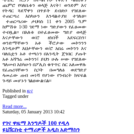
ጨምሮ የባለቤቱን ወላጅ እናት፣ ወንድም እና
የትዳር ጓደኛዋን በጥይት ደብድቦ የገደለው
ተጠርጣሪ እስካሁን እንዳልተያዘ ተገለፀ፡፡
ተጠርጣሪው ታህሳስ 11 ቀን 2005 ዓ.ም
ከምሽቱ 1፡30 ገደማ ነው ግድያውን የፈፀመው
ተብሏል፡፡ በእለቱ በተፈፀመው ግድያ ወላጅ
እናታቸውን ወ/ሮ ዘነበች አደፍርስን፣
ወንድማቸውን አቶ ችሮታው መኮንንን
እንዲሁም እህታቸውን ወ/ሮ አበሬ መኮንን እና
ባለቤቷን አቶ ተጫነን በአንዲት ጀንበር ያጡት
አቶ አሻግሬ መኮንን፤ ይህን ሁሉ ሠው የገደለው
ግለሠብ እስካሁን በፖሊስ ቁጥጥር ስር አለመዋሉ
የፈጠረባቸውን ስጋት በመግለፅ ወደግድያ
ላመራው ጠብ መነሻ የሆነው የንብረት ክፍፍል
ጉዳይ መሆኑን ገልፀውልናል፡፡
Published in
ዜና
Tagged under
Read more...
Saturday, 05 January 2013 10:42
የገና ዋዜማ እንግዶች 100 የዲላ
ዩኒቨርስቲ ተማሪዎች አዲስ አድማስን