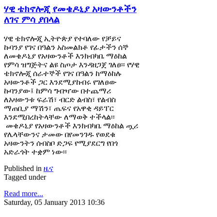
ሃዊ ቴክኖሎጂ የመቄዶኒያ አዛውንቶችን
ለገና ምሳ ያበላል
ሃዊ ቴክኖሎጂ ኢትዮጵያ የተባለው የቻይና
ኩባንያ የገና በዓልን አስመልክቶ የፊታችን ሰኞ
ለመቄዶኒያ የአዛውንቶች እንክብካቤ ማዕከል
የምሳ ዝግጅትና ልዩ ስጦታ እንዳዘጋጀ ገለፀ፡፡ የሃዊ
ቴክኖሎጂ ሰራተኞች የገና በዓልን ከማዕከሉ
አዛውንቶች ጋር እንደሚያከብሩ የገለፀው
ኩባንያው፤ ከምሳ ግብዣው በተጨማሪ
ለአዛውንቱ ፍራሽ፣ ብርድ ልብስ፣ የልብስ
ማጠቢያ ማሽን፣ ጤፍና የአዋቂ ዳይፐር
እንደሚበረከትላቸው ለማወቅ ተችላል፡፡
መቄዶኒያ የአዛውንቶች እንክብካቤ ማዕከል ጧሪ
የሌላቸውንና ታመው በየመንገዱ የወደቁ
አዛውንትን ሰብስቦ ድጋፍ የሚያደርግ የበጎ
አድራጎት ተቋም ነው፡፡
Published in
ዜና
Tagged under
Read more...
Saturday, 05 January 2013 10:36