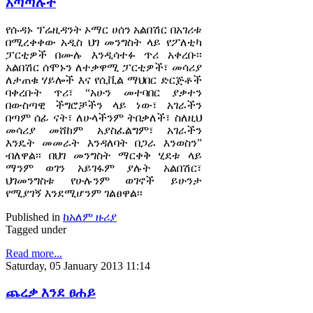
አጣጣሉት
የሱዳኑ ፕሬዚዳንት ኦማር ሀሰን አልበሽር በአገሪቱ
በሚረቀቀው አዲስ ህገ መንግስት ላይ የፖለቲካ
ፓርቲዎች በሙሉ እንዲሳተፉ ጥሪ አቀረቡ፡፡
አልበሽር ሰሞኑን ለተቃዋሚ ፓርቲዎች፣ መሳሪያ
ለታጠቁ ሃይሎች እና የሲቪል ማህበር ድርጅቶች
ባቀረቡት ጥሪ፣ “አሁን መተባበር ያቃተን
በውስጣዊ ችግሮቻችን ላይ ነው፣ አገራችን
በጣም ሰፊ ናት፣ ለሁላችንም ትበቃለች፣ ስለዚህ
መሳሪያ መሸከም አያስፈልግም፣ አገራችን
እንዴት መመራት እንዳለባት በጋራ እንወስን”
ብለዋል፡፡ በህገ መንግስት ማርቀቅ ሂደቱ ላይ
ማንም ወገን አይገፋም ያሉት አልበሽር፣
ህገመንግስቱ የሁሉንም ወገኖች ይሁንታ
የሚያገኝ እንደሚሆንም ገልፀዋል፡፡
Published in
ከአለም ዙሪያ
Tagged under
Read more...
Saturday, 05 January 2013 11:14
ጨረቃ እንደ ፀሐይ