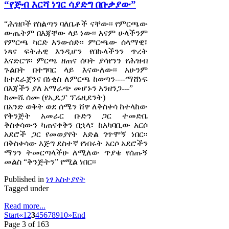
“የጅብ እርሻ ነገር ሳያድግ በቡቃያው”
“ሕዝቦች የስልጣን ባለቤቶች ናቸው፡፡ የምርጫው
ውጤትም በእጃቸው ላይ ነው፡፡ እናም ሁላችንም
የምርጫ ካርድ እንውሰድ፡፡ ምርጫው ሰላማዊ፣
ነጻና ፍትሐዊ እንዲሆን የበኩላችንን ጥረት
እናድርግ፡፡ ምርጫ ዘጠና ሰባት ያሳየንን የሕዝብ
ጉልበት በተግባር ላይ እናውለው፡፡ አሁንም
ከተደራጀንና በነቂስ ለምርጫ ከወጣን----ማሸነፍ
በእጃችን ያለ አማራጭ መሆኑን አንዘንጋ---”
ከሙሼ ሰሙ (የኢዴፓ ፕሬዚደንት)
በአንድ ወቅት ወደ ሰሜን ሸዋ ለቅስቀሳ ከተላከው
የቅንጅት አመራር ቡድን ጋር ተመድቤ
ቅስቀሳውን ካጠናቀቅን በኋላ፣ ከአካባቢው አርሶ
አደሮች ጋር የመወያየት እድል ገጥሞኝ ነበር፡፡
በቅስቀሳው እጅግ ደስተኛ የነበሩት አርሶ አደሮችን
ማንን ትመርጣላችሁ ለሚለው ጥያቄ የሰጡኝ
መልስ “ቅንጅትን” የሚል ነበር፡፡
Published in
ነፃ አስተያየት
Tagged under
Read more...
Start
«
1
2
3
4
5
6
7
8
9
10
»
End
Page 3 of 163