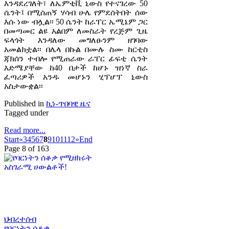
እንዳደረገለት፣ ለኤምቲቪ ኒውስ የተናገረው 50
ሴንት፤ በሚሰጠኝ ሃሳብ ሁሌ የምደሰትበት ሰው
እሱ ነው ብሏል፡፡ 50 ሴንት ከራፐር ኤሚኔም ጋር
በመጣመር ልዩ አልበም ለመስራት የረጅም ጊዜ
ፍላጎት እንዳለው መግለፁንም ዘገባው
አመልክቷል፡፡ በሌላ በኩል በሙሉ ስሙ ከርቲስ
ጃክሰን ተብሎ የሚጠራው ራፐር ፊፍቲ ሴንት
እድሜያቸው ከ40 በታች ከሆኑ ዝነኛ ስራ
ፈጣሪዎች አንዱ መሆኑን ሂፕሆፕ ኒውስ
አስታውቋል፡፡
Published in
ኪነ-ጥበባዊ ዜና
Tagged under
Read more...
Start
«
3
4
5
6
7
8
9
10
11
12
»
End
Page 8 of 163
ህብረተሰብ
የባርነትን ሰቆቃ