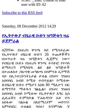
JUser: :_load: Unable to load
user with ID: 62
Subscribe to this RSS feed
Saturday, 08 December 2012 14:29
የኢትዮጵያ ብሄራዊ ቡድን ዝግጅቱን ዛሬ
ይጀምራል
በ29ኛው የአፍሪካ ዋንጫ ላይ የሚሳተፈው
የኢትዮጵያ ብሄራዊ ቡድን 26 ተጨዋቾችን
በመጥራት ዛሬ ዝግጅቱን ሊጀምር ነው፡፡
የብሄራዊ ቡድኑ የአፍሪካ ዋንጫ ተሳትፎ የተሳካ
ለማድረግ የሚካሄዱ ልዩ ልዩ ዝግጅቶች
በተመለከተ ጋዜጣዊ መግለጫ በሳምንቱ አጋማሽ
ላይ በኢንተርኮንትኔታል ሆቴል በጉዞና ገንዘብ
አሰባሳቢ አብይ ኮሚቴ ተሰጥቷል፡፡ ኮሚቴው
ለብሄራዊ ቡድኑ የሚሆን እስከ 80 ሚሊዮን ብር
ለማግኘት ማቀዱን ገልጿል፡፡ በጉዞና ገንዘብ
አሰባሳቢ አብይ ኮሚቴው የኢትዮጵያ እግር ኳስ
ፌዴሬሽን ተ/ምክትል ፕሬዚዳንት አቶ ተካ
አስፋው ፤ልዑል በእደማሪያም መኮንን፤
አምባሳደር ተወልደ ገብሩ፤ ኮ/ሃምሳሉ ገ/