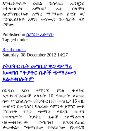
እግዚ፤አትሌት ኃይል ገ/ስላሴ፤ ኢንጂነር
ተክለብርሃን አምባዬ፤ አቶ ሰለሞን
አለምሰገድ፤አቶ አማረ ማሞ፤አቶ ሸዊት ወ/
ሚካኤል፤አቶ አዋድ መሃመድ በመስራት ላይ
ናቸው፡፡
Published in
ስፖርት አድማስ
Tagged under
Read more...
Saturday, 08 December 2012 14:27
የትያትር ቤት መግቢያ ዋጋ ጭማሪ
አወዛገበ *ትያትር ቤቶች ጭማሪውን
አልተቀበሉትም
በአዲስ አበባ የሚገኙ የግል ትያትር
ኢንተርፕራይዞች ላለፉት 10 ዓመታት ለአንድ
ሰው የሚከፈለው የትያትር ቤት መግቢያ 15 ብር
መሆኑን በመግለፅ፣ ካለፈው ሳምንት ጀምሮ መቶ
ፐርሰንት የዋጋ ጭማሪ ያደረጉ ሲሆን
የመንግሥት ትያትር ቤቶች ጭማሪውን
ባለመቀበላቸው ውዝግብ እንደተፈጠረ
ታውቋል፡፡ “ጭማሪው የተደረገው የአዳራሽ