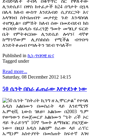
ደብድባለች ተብላ በቁጥጥር ስር የዋለችው
ሊንድሴይ፤ በዋስ ከተፈታች ከ24 ሰዓታት በኋላ
በሌላ ክለብ ውስጥ እንደእብድ ሲያደርጋት እና
አላግባብ ስትበጠብጥ መታየቷ ጉድ እንዳስባለ
ተዘግቧል፡፡ በምሽት ክለብ ሰው በመደብደብ ክስ
ቀርቦበት በአዲሱ የፈረንጅ ዓመት መግቢያ ፍርድ
ቤት የምትቀርበው ሊንድሴይ ሎሃን፤ ዳኛዋ
ከማንኛውም ሊያስከስስ የሚችል ብጥበጣ
እንድትቆጠብ የጣሉትን ገደብ ጥሳለች፡፡
Published in
ኪነ-ጥበባዊ ዜና
Tagged under
Read more...
Saturday, 08 December 2012 14:15
50 ሴንት በስራ ፈጠራው እየተደነቀ ነው
50 ሴንት “ስትሪት ኪንግ ዘ ኢሞርታል” የተባለ
አዲስ አልበሙን በመስራት ላይ እንደሚገኝ
ኤምቲቪ ኒውስ ገለፀ፡፡ አልበሙ በ2003 ዓ.ም
የወጣውን የመጀመርያ አልበሙን “ጌት ሪች ኦር
ዳይ ትራይንግ” 10ኛ ዓመት ለማክበር ያዘጋጀው
ነው፡፡ በዚህ አዲስ አልበም ስራው ላይ ራፐር
ኤሚነም አስተያየት በመስጠት ከፍተኛ እገዛ