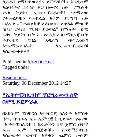
ኪራይ፣ የማስታወቂያና የፕሮዳክሽን እንዲሁም
አልባሳትና ቁሳቁስ ዋጋ በመናሩ ነው” የሚሉት
የግል ትያትር ኢንተርፕራይዞች፤ ጭማሪው
የተመልካቹን የመክፈል አቅም ያገናዘበ ነው
ብለዋል - “ተመልካች ለለስላሳና ለቀላል ምግቦች
ከዚያ ያላነሰ ገንዘብ ያወጣል” በማለት፡፡ ሀገር
ፍቅር ትያትር ቤት እና የአዲስ አበባ ማዘጋጃ ቤት
ትያትርና ባህል አዳራሽ ጭማሪውን
እንደማይቀበሉት ለኢንተርፕራይዞቹ
አስታውቀዋል፡፡
Published in
ኪነ-ጥበባዊ ዜና
Tagged under
Read more...
Saturday, 08 December 2012 14:27
“ኢትዮፒካሊንክ” ፕሮግራሙን ሰኞ
በዛሚ ይጀምራል
በአክሱም ፒክቸርስ እየተዘጋጀ ላለፉት አምስት
ዓመታት በፋና ኤፍ ኤም 98.1 ሲደመጥ የቆየው
“ኢትዮፒካሊንክ”፣ ከፊታችን ሰኞ ጀምሮ በዛሚ
ኤፍ ኤም ዝግጅቶቹን እንደሚያቀርብ
አስታወቀ፡፡ ውስጥ አዋቂን ጨምሮ ሁሉም