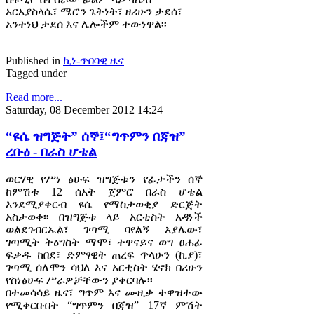
አርአያስላሴ፣ ሜሮን ጌትነት፣ ዘሪሁን ታደሰ፣
አንተነህ ታደሰ እና ሌሎችም ተውነዋል፡፡
Published in
ኪነ-ጥበባዊ ዜና
Tagged under
Read more...
Saturday, 08 December 2012 14:24
“ዩሴ ዝግጅት” ሰኞ፤“ግጥምን በጃዝ”
ረቡዕ - በራስ ሆቴል
ወርሃዊ የሥነ ፅሁፍ ዝግጅቱን የፊታችን ሰኞ
ከምሽቱ 12 ሰአት ጀምሮ በራስ ሆቴል
እንደሚያቀርብ ዩሴ የማስታወቂያ ድርጅት
አስታወቀ፡፡ በዝግጅቱ ላይ አርቲስት አዳነች
ወልደገብርኤል፣ ገጣሚ ባየልኝ አያሌው፣
ገጣሚት ትዕግስት ማሞ፣ ተዋናይና ወግ ፀሐፊ
ፍቃዱ ከበደ፣ ድምፃዊት ጠረፍ ጥላሁን (ኪያ)፣
ገጣሚ ሰለሞን ሳህለ እና አርቲስት ሄኖክ በሪሁን
የስነፅሁፍ ሥራዎቻቸውን ያቀርባሉ፡፡
በተመሳሳይ ዜና፣ ግጥም እና ሙዚቃ ተዋዝተው
የሚቀርቡበት “ግጥምን በጃዝ” 17ኛ ምሽት