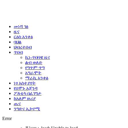
መነሻ ገፅ
ዜና
ርዕስ አንቀፅ
ባህል
ህብረተሰብ
ጥበብ
ኪነ-ጥበባዊ ዜና
ልብ ወለድ
የግጥም ጥግ
አግራሞት
ማራኪ አንቀፅ
ነፃ አስተያየት
የሰሞኑ አጀንዳ
ፖለቲካ በፈገግታ
ከአለም ዙሪያ
ጤና
ንግድና ኢኮኖሚ
Error