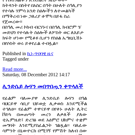
ከትላንት በስትየ በአስር ሰዓት በሁለት ሰዓሊያን
የተሳሉ ሃምሳ አንድ ስዕሎችን ለተመልካች
በማቅረብ ነው ጋለሪያ ቶሞካ በይፋ ስራ
የጀመረው፡፡
በሰዓሊ መሪ ኮከብ ብርሃኑና በሰዓሊ ክብሮም ገ/
መድህን የተሳሉት ስዕሎች ለሦስት ወር ለእይታ
ክፍት ሆነው የሚቆዩ ሲሆን የስዕል ኤግዚቢሽኑ
በየሶስት ወሩ ይቀየራል ተብሏል፡፡
Published in
ኪነ-ጥበባዊ ዜና
Tagged under
Read more...
Saturday, 08 December 2012 14:17
ሊንድሴይ ሎሃን መበጥበጧን ቀጥላለች
የፊልም ባለሙያዋ ሊንድሴይ ሎሃን በዓል
ባህርይዋ ሳቢያ ህይወቷ ሊቃወስ እንደሚችል
ተገለፀ፡፡ የፊልም ተዋናይዋ በየቀኑ ሁለት ሊትር
ቮድካ በመጠጣት መረን ለቃለች ያለው
ቲኤምዜድ፤ ድረገፅ ወደ አዕምሮ ህክምና ተቋም
መግባት እንደሚያስፈልጋት ገልጿል፡፡ ባለፈው
ሳምንት በኒውዮርክ በሚገኝ የምሽት ክለብ ሰው