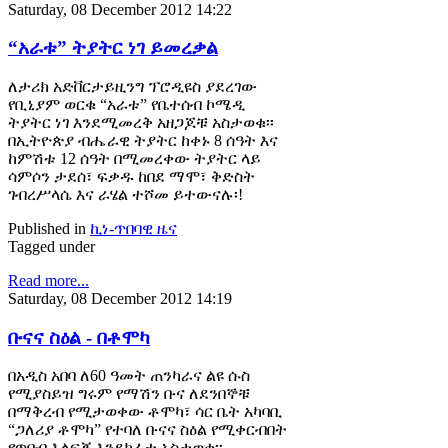
Saturday, 08 December 2012 14:22
“አራቱ” ትያትር ነገ ይመረቃል
ለታሪክ አድቨርታይዚንግ ፕሮዲዩስ ያደረገው
የቢኒያም ወርቁ “አራቱ” የቤተሰብ ኮሜዲ
ትያትር ነገ እንደሚመረቅ አዘጋጆቹ አስታወቁ፡፡
በኢትዮጵያ ብሔራዊ ትያትር ከቀኑ 8 ሰዓት እና
ከምሽቱ 12 ሰዓት በሚመረቀው ትያትር ላይ
ሳምሶን ታደሰ፣ ፍቃዱ ከበደ ማሞ፣ ቅድስት
ገብረሥላሴ እና ራሄል ተሾመ ይተውናሉ፡!
Published in
ኪነ-ጥበባዊ ዜና
Tagged under
Read more...
Saturday, 08 December 2012 14:19
ቡናና ስዕል - በቶሞካ
በአዲስ አበባ ለ60 ዓመት ጠንካራና ልዩ ሱስ
የሚያስይዝ ግሩም የማሽን ቡና ለደንበኞቹ
በማቅረብ የሚታወቀው ቶሞካ፣ ሳር ቤት አካባቢ
“ጋለሪያ ቶሞካ” የተባለ ቡናና ስዕል የሚቀርብበት
የጥበብ እልፍኝ እንደከፈተ አስታወቀ፡፡