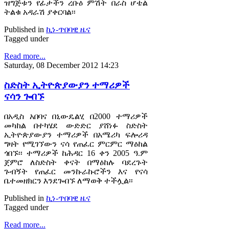
ዝግጅቱን የፊታችን ረቡዕ ምሽት በራስ ሆቴል
ትልቁ አዳራሽ ያቀርባል፡፡
Published in
ኪነ-ጥበባዊ ዜና
Tagged under
Read more...
Saturday, 08 December 2012 14:23
ስድስት ኢትዮጵያውያን ተማሪዎች
ናሳን ጐበኙ
በአዲስ አበባና በኒውዴልሂ በ2000 ተማሪዎች
መካከል በተካሄደ ውድድር ያሸነፉ ስድስት
ኢትዮጵያውያን ተማሪዎች በአሜሪካ ፍሎሪዳ
ግዛት የሚገኘውን ናሳ የጠፈር ምርምር ማዕከል
ጎበኙ፡፡ ተማሪዎች ከሕዳር 16 ቀን 2005 ዓ.ም
ጀምሮ ለስድስት ቀናት በማዕከሉ ባደረጉት
ጉብኝት የጠፈር መንኩራኩሮችን እና የናሳ
ቤተመዘክርን እንደጐበኙ ለማወቅ ተችሏል፡፡
Published in
ኪነ-ጥበባዊ ዜና
Tagged under
Read more...