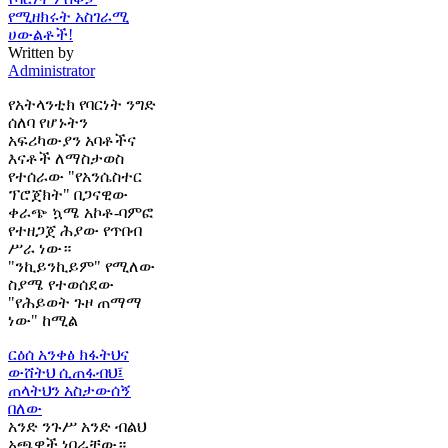
የሚዘክሩት አስገራሚ
ሀውልቶች!
Written by
Administrator
የአትላንቲክ የባርነት ንግድ
ሰለባ የሆኑትን
አፍሪካውያን አባቶችና
እናቶች ለማስታወስ
የተሰራው "የአንሴስተር
ፕሮጀክት" በጋናዊው
ቀራጭ ኳሜ አኮቶ-ባምፎ
የተዘጋጀ ሕያው የጥበብ
ሥራ ነው።
"ንኪይንኪይም" የሚለው
ስያሜ የተወሰደው
"የሕይወት ጉዞ ጠማማ
ነው" ከሚል
ርዕሰ አንቀፅ
ክፋትህና
ውሸትህ ሲጠፋብህ፤
ጠላትህን አስታውሰኝ
በለው
አንድ ንጉሥ አንድ ብልህ
አጫዋች ነበራቸው።