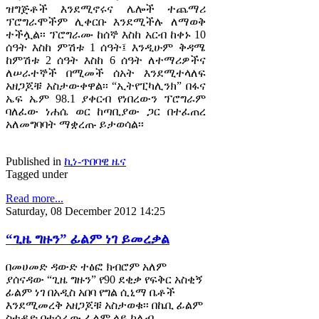
ዝግጅቶች እንደሚኖሩና ሌሎች ተጨማሪ
ፕሮግራሞችም ሊቀርቡ እንደሚችሉ ለማወቅ
ተችሏል፡፡ ፕሮግራሙ ከሰኞ እስከ አርብ ከቀኑ 10
ሰዓት እስከ ምሽቱ 1 ሰዓት፤ እንዲሁም ቅዳሜ
ከምሽቱ 2 ሰዓት እስከ 6 ሰዓት ለተማሪዎችና
ለሠራተኞች በሚመች ሰአት እንደሚተላለፍ
አዘጋጆቹ አስታውቀዋል፡፡ “ኢትየፒካሊንክ” በፋና
ኤፍ ኤም 98.1 ያቀርብ የነበረውን ፕሮግራም
ባለፈው ነሐሴ ወር ከጣቢያው ጋር በተፈጠረ
አለመግባባት ማቋረጡ ይታወሳል፡፡
Published in
ኪነ-ጥበባዊ ዜና
Tagged under
Read more...
Saturday, 08 December 2012 14:25
“ጊዜ ግዙን” ፊልም ነገ ይመረቃል
በመሀመድ ዳውድ ተፅፎ ክብሮም አለም
ያሰናዳው “ጊዜ ግዙን” የ90 ደቂቃ የፍቅር አስቂኝ
ፊልም ነገ በአዲስ አበባ የግል ሲኒማ ቤቶች
እንደሚመረቅ አዘጋጆቹ አስታወቁ፡፡ በኬቢ ፊልም
ስቱዲዮ በተሰራው ፊልም ላይ ካሌብ