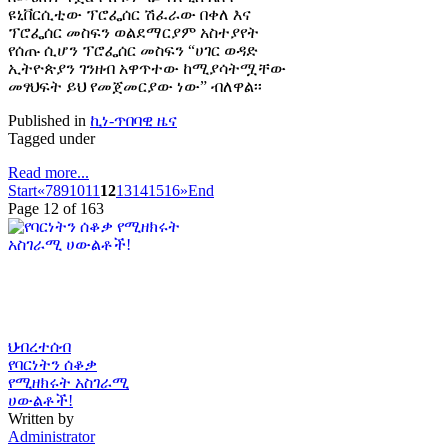
ዩኒቨርሲቲው ፕሮፌሰር ሽፈራው በቀለ እና
ፕሮፌሰር መስፍን ወልደማርያም አስተያየት
የሰጡ ሲሆን ፕሮፌሰር መስፍን “ሀገር ወዳድ
ኢትዮጵያን ገንዘብ አዋጥተው ከሚያሳትሟቸው
መፃህፍት ይህ የመጀመርያው ነው” ብለዋል፡፡
Published in
ኪነ-ጥበባዊ ዜና
Tagged under
Read more...
Start
«
7
8
9
10
11
12
13
14
15
16
»
End
Page 12 of 163
ህብረተሰብ
የባርነትን ሰቆቃ
የሚዘክሩት አስገራሚ
ሀውልቶች!
Written by
Administrator