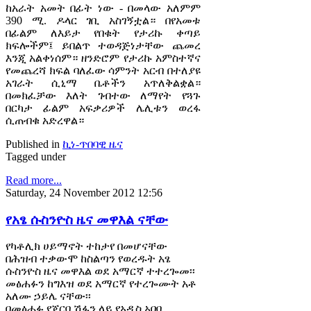
ከአራት አመት በፊት ነው - በመላው አለምም
390 ሚ. ዶላር ገቢ አስገኝቷል። በየአመቱ
በፊልም ለእይታ የበቁት የታሪኩ ቀጣይ
ክፍሎችም፤ ይበልጥ ተወዳጅነታቸው ጨመረ
እንጂ አልቀነሰም። ዘንድሮም የታሪኩ አምስተኛና
የመጨረሻ ክፍል ባለፈው ሳምንት አርብ በተለያዩ
አገራት ሲኒማ ቤቶችን አጥለቅልቋል።
በመክፈቻው እለት ገብተው ለማየት የጓጉ
በርካታ ፊልም አፍቃሪዎች ሌሊቱን ወረፋ
ሲጠብቁ አድረዋል።
Published in
ኪነ-ጥበባዊ ዜና
Tagged under
Read more...
Saturday, 24 November 2012 12:56
የአፄ ሱስንዮስ ዜና መዋእል ናቸው
የካቶሊክ ሀይማኖት ተከታየ በመሆናቸው
በሕዝብ ተቃውሞ ከስልጣን የወረዱት አፄ
ሱስንዮስ ዜና መዋእል ወደ አማርኛ ተተረጐመ፡፡
መፅሐፉን ከግእዝ ወደ አማርኛ የተረጐሙት አቶ
አለሙ ኃይሌ ናቸው፡፡
በመፅሐፉ የጀርባ ሽፋን ላይ የአዲስ አበባ