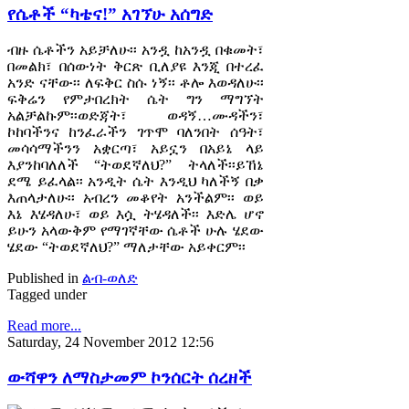
የሴቶች “ካቴና!” አገኘሁ አሰግድ
ብዙ ሴቶችን አይቻለሁ፡፡ አንዷ ከአንዷ በቁመት፣
በመልክ፣ በሰውነት ቅርጽ ቢለያዩ እንጂ በተረፈ
አንድ ናቸው፡፡ ለፍቅር ስሱ ነኝ፡፡ ቶሎ እወዳለሁ፡፡
ፍቅሬን የምታበረክት ሴት ግን ማግኘት
አልቻልኩም፡፡ወድጃት፣ ወዳኝ…ሙዳችን፣
ኮከባችንና ከንፈራችን ገጥሞ ባለንበት ሰዓት፣
መሳሳማችንን አቋርጣ፣ አይኗን በአይኔ ላይ
እያንከባለለች “ትወደኛለህ?” ትላለች፡፡ይኸኔ
ደሜ ይፈላል፡፡ አንዲት ሴት እንዲህ ካለችኝ በቃ
እጠላታለሁ፡፡ አብረን መቆየት አንችልም፡፡ ወይ
እኔ እሄዳለሁ፣ ወይ እሷ ትሄዳለች፡፡ እድሌ ሆኖ
ይሁን አላውቅም የማገኛቸው ሴቶች ሁሉ ሄደው
ሄደው “ትወደኛለህ?” ማለታቸው አይቀርም፡፡
Published in
ልብ-ወለድ
Tagged under
Read more...
Saturday, 24 November 2012 12:56
ውሻዋን ለማስታመም ኮንሰርት ሰረዘች