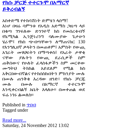
የክሱ ቻርጅ ተተርጉሞ በአማርኛ
ይቅረብልኝ
አስቀድሜ የተከሳሽነት ድምፄን ላሰማ!
እነሆ በዛሬ ሳምንቱ የአዲስ አድማስ ጋዜጣ ላይ
በቁጣ ገንፍለው ድንገተኛ ክስ የመሰረቱብኝ
የኬሚካል ኢንጅነሪንግ ባለሙያው ጌታሁን
ሄራሞ፤ የክስ ጭብጣቸውን ለማጠናከር 130
የእንግሊዘኛ ቃላትን በመጠቀም፤ አምስት የውጪ
አገራት መፃህፍትን በማጣቀስ፤ የአራት ታዋቂ
ናቸው ያሉትን የውጪ ደራሲዎች ስም
ጠቅሰውና የሁለት ፈላስፋዎችን ስም መርቀው
ሙግትህ ትክክል አይደለም የሚል ክስ
አቅርበውብኛልና የተከሰስኩበትን ምክንያት ሙሉ
በሙሉ ጠንቅቄ እረዳው ዘንድ፣ የክሱ ቻርጁ
ሙሉ በሙሉ በአማርኛ ተተርጉሞ
እንዲቀርብልኝ አቤት እላለሁ፡፡ በመቀጠል ወደ
ፍሬ ነገሩ ልመለስ፡፡
Published in
ጥበብ
Tagged under
Read more...
Saturday, 24 November 2012 13:02