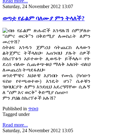
Read more...
Saturday, 24 November 2012 13:07
ወጣቷ የፊልም ባለሙያ ምን ትላለች?
ብዙ የፊልም ጽሑፎች እንዳሉሽ ሰምቻለሁ
“ሰምና ወርቅ”ን በቅድሚያ ለመስራት ለምን
መረጥሽ?
ስትፅፍ አንዱን ጀምረህ ሳትጨርስ ሌላውን
ልትጀምር ትችላለህ፡፡ አጠገብህ ያሉት ሰዎች
ስክሪፕቱን አይተውት ሊወዱት ይችላሉ፡፡ የት
ደረሰ ብለው ሲጨቀጭቁህ ማለቅ አለበት ብለህ
ለመጨረስ ትጣደፋለህ፡፡
ወንድሞቼና እህቶቼ እያነበቡ የሙሴ (ካሳሁን
ፍስሀ የተጫወተው) እንዴት ሆነ? ሴቶቹን
ገፀባህርያት ለምን እንደዚህ አደረግሻቸው ሲሉኝ
ለ “ሰም እና ወርቅ” ቅድሚያ ሰጠሁ፡፡
ምን ያህል ስክሪፕቶች አሉሽ?
Published in
ጥበብ
Tagged under
Read more...
Saturday, 24 November 2012 13:05