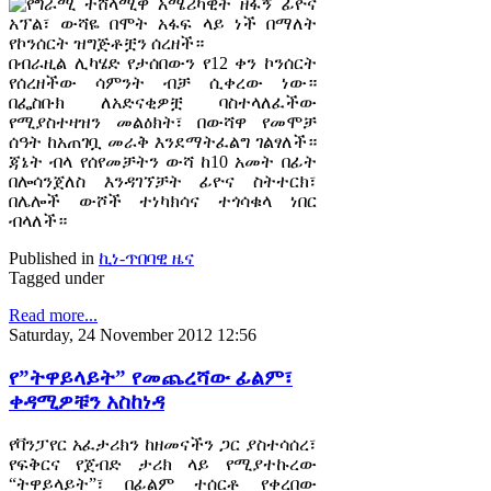
የግራሚ ተሸላሚዋ አሜሪካዊት ዘፋኝ ፊዮና
አፕል፣ ውሻዬ በሞት አፋፍ ላይ ነች በማለት
የኮንሰርት ዝግጅቶቿን ሰረዘች።
በብራዚል ሊካሄድ የታሰበውን የ12 ቀን ኮንሰርት
የሰረዘችው ሳምንት ብቻ ሲቀረው ነው።
በፌስቡክ ለአድናቂዎቿ ባስተላለፈችው
የሚያስተዛዝን መልዕክት፣ በውሻዋ የመሞቻ
ሰዓት ከአጠገቧ መራቅ እንደማትፈልግ ገልፃለች።
ጃኔት ብላ የሰየመቻትን ውሻ ከ10 አመት በፊት
በሎሳንጀለስ እንዳገኘቻት ፊዮና ስትተርክ፣
በሌሎች ውሾች ተነካክሳና ተጎሳቁላ ነበር
ብላለች።
Published in
ኪነ-ጥበባዊ ዜና
Tagged under
Read more...
Saturday, 24 November 2012 12:56
የ”ትዋይላይት” የመጨረሻው ፊልም፣
ቀዳሚዎቹን አስከነዳ
የቫንፓየር አፈታሪክን ከዘመናችን ጋር ያስተሳሰረ፣
የፍቅርና የጀብድ ታሪክ ላይ የሚያተኩረው
“ትዋይላይት”፣ በፊልም ተሰርቶ የቀረበው