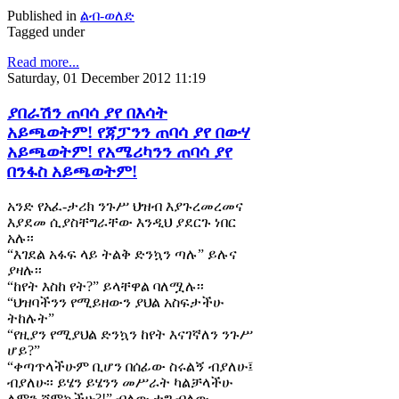
Published in
ልብ-ወለድ
Tagged under
Read more...
Saturday, 01 December 2012 11:19
ያበራሽን ጠባሳ ያየ በእሳት
አይጫወትም! የጃፓንን ጠባሳ ያየ በውሃ
አይጫወትም! የአሜሪካንን ጠባሳ ያየ
በንፋስ አይጫወትም!
አንድ የአፈ-ታሪክ ንጉሥ ህዝብ እያጉረመረመና
እያደመ ሲያስቸግራቸው እንዲህ ያደርጉ ነበር
አሉ፡፡
“እገደል አፋፍ ላይ ትልቅ ድንኳን ጣሉ” ይሉና
ያዛሉ፡፡
“ከየት እስከ የት?” ይላቸዋል ባለሟሉ፡፡
“ህዝባችንን የሚይዘውን ያህል አስፍታችሁ
ትከሉት”
“የዚያን የሚያህል ድንኳን ከየት እናገኛለን ንጉሥ
ሆይ?”
“ቀጣጥላችሁም ቢሆን በሰፊው ስሩልኝ ብያለሁ፤
ብያለሁ፡፡ ይሄን ይሄንን መሥራት ካልቻላችሁ
ለምን ሾምኳችሁ?!” ብለው ቱግ ብለው