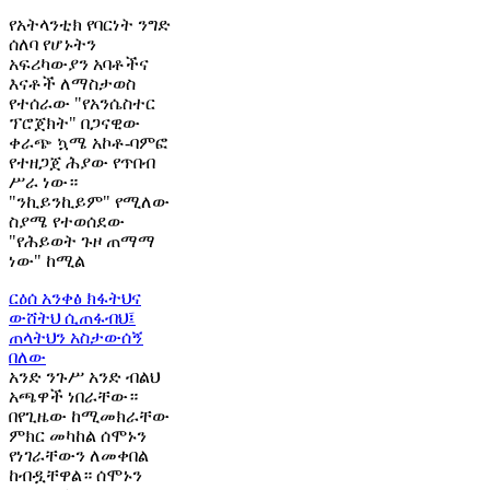
የአትላንቲክ የባርነት ንግድ
ሰለባ የሆኑትን
አፍሪካውያን አባቶችና
እናቶች ለማስታወስ
የተሰራው "የአንሴስተር
ፕሮጀክት" በጋናዊው
ቀራጭ ኳሜ አኮቶ-ባምፎ
የተዘጋጀ ሕያው የጥበብ
ሥራ ነው።
"ንኪይንኪይም" የሚለው
ስያሜ የተወሰደው
"የሕይወት ጉዞ ጠማማ
ነው" ከሚል
ርዕሰ አንቀፅ
ክፋትህና
ውሸትህ ሲጠፋብህ፤
ጠላትህን አስታውሰኝ
በለው
አንድ ንጉሥ አንድ ብልህ
አጫዋች ነበራቸው።
በየጊዜው ከሚመክራቸው
ምክር መካከል ሰሞኑን
የነገራቸውን ለመቀበል
ከብዷቸዋል። ሰሞኑን