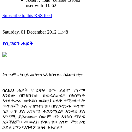
JUser: :_load: Unable to load
user with ID: 62
Subscribe to this RSS feed
Saturday, 01 December 2012 11:48
የሲግደን ሐይቅ
ትርጉም - ነቢይ መኮንንአሌክሳንደር ሶልዘንስቲን
ስለዚህ ሐይቅ የሚጽፍ ሰው ፈፅሞ የለም፡፡
እንደው በሹክሹክታ ይወራለታል፡፡ በአስማት
እንደተሠራ መቅደስ ወደዚህ ሀይቅ የሚወስዱት
መንገዶች ሁሉ ተዘግተዋል፡፡ በየአንዳንዱ መንገድ
ላይ ቀጥ ያለ አግዳሚ ተጋድሟል፡፡ እንዲህ ያለ
አግዳሚ ያጋጠመው ሰውም ሆነ እንስሳ ማለፍ
አይችልም፡፡ መመለስ ይገባዋል፡፡ አንድ ምድራዊ
ኃይል ያንን የእገዳ ምልክት አኑሯል፡፡