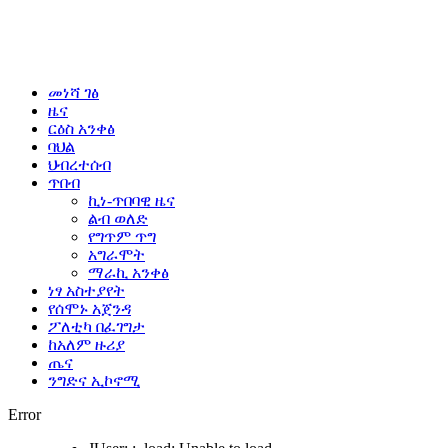
መነሻ ገፅ
ዜና
ርዕስ አንቀፅ
ባህል
ህብረተሰብ
ጥበብ
ኪነ-ጥበባዊ ዜና
ልብ ወለድ
የግጥም ጥግ
አግራሞት
ማራኪ አንቀፅ
ነፃ አስተያየት
የሰሞኑ አጀንዳ
ፖለቲካ በፈገግታ
ከአለም ዙሪያ
ጤና
ንግድና ኢኮኖሚ
Error