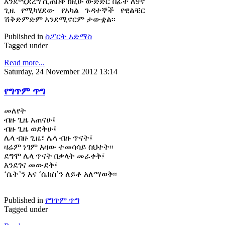
እንደሚደረግ ሲጠበቅ ከዚሁ ውድድር በፊት ለ9ኛ
ጊዜ የሚካሄደው የአካል ጉዳተኞች የዊልቼር
ሽቅድምድም እንደሚኖርም ታውቋል፡፡
Published in
ስፖርት አድማስ
Tagged under
Read more...
Saturday, 24 November 2012 13:14
የግጥም ጥግ
መለየት
ብዙ ጊዜ አጠናሁ፤
ብዙ ጊዜ ወደቅሁ፤
ሌላ ብዙ ጊዜ፣ ሌላ ብዙ ጥናት፤
ዛሬም ነገም እዛው ተመሳሳይ ስህተት፡፡
ደግሞ ሌላ ጥናት በቃላት መራቀቅ፤
እንደገና መውደቅ፤
‘ሴት’ን እና ‘ሴክስ’ን ለይቶ አለማወቅ፡፡
Published in
የግጥም ጥግ
Tagged under