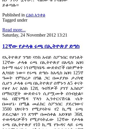
ይቆጣሉ፡፡
Published in
ርዕሰ አንቀፅ
Tagged under
Read more...
Saturday, 24 November 2012 13:21
12ኛው የታላቁ ሩጫ በኢትዮጵያ ድግስ
የኢትዮጵያ ንግድ ባንክ አብይ ስፖንሰር የሆነለት
12ኛው ታላቁ ሩጫ በኢትዮጵያ በአዲስ አበባ
ከተማ ዛሬና ነገ በሚካሄዱ ውድድሮች በድምቀት
ሊካሄድ ነው፡፡ የሩጫ ድግሱ ከአዲስ አበባ 125ኛ
ዓመት የምስረታ በዓል ጋር በመያያዙ ታሪካዊ
ሲሆን ታላቁ ሩጫ በኢትዮጵያ ሰሞኑን ለ5 ቀናት
የቆየ እና እስከ 12ሺ ጎብኝዎች ያገኘ ኤክስፖ
በማዘጋጀት ውድድሩን ሲያሟሙቅ ሰንብቷል፡፡
ዛሬ በጃንሜዳ ፕላን ኢንተርናሽናል ‹ሴት
በመሆኔ› በሚል መፈክር ስፖንሰር ያደረገውና
3500 ህፃናትን የሚያሳትፍ የ2 ኪ.ሜ ሩጫ
ይደረጋል፡፡ ነገ ደግሞ በመስቀል አደባባይ 36ሺ
ተወዳዳሪዎችን የሚያሳትፈው 12ኛው የታላቁ
ሩጫ በኢትዮጵያ የ10 ኪ.ሜ የጐዳና ላይ ሩጫ