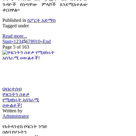
ጉዳዮች የሰጣቸው ምላሾች እንደሚከተለው
ቀርበዋል፡፡
Published in
ስፖርት አድማስ
Tagged under
Read more...
Start
«
1
2
3
4
5
6
7
8
9
10
»
End
Page 5 of 163
ህብረተሰብ
የባርነትን ሰቆቃ
የሚዘክሩት አስገራሚ
ሀውልቶች!
Written by
Administrator
የአትላንቲክ የባርነት ንግድ
ሰለባ የሆኑትን