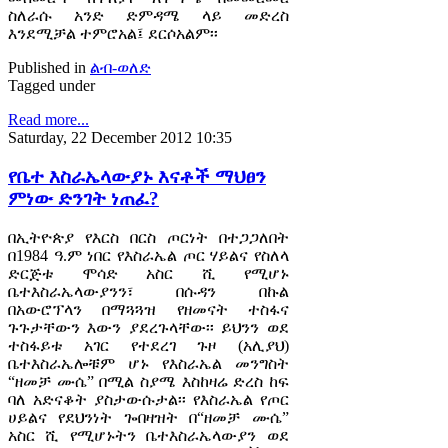
ስለራሱ አንድ ድምዳሜ ላይ መድረስ
እንደሚቻል ተምሮአል፤ ደርሶአልም፡፡
Published in
ልብ-ወለድ
Tagged under
Read more...
Saturday, 22 December 2012 10:35
የቤተ እስራኤላውያኑ እናቶች ማህፀን
ምነው ድንገት ነጠፈ?
በኢትዮጵያ የእርስ በርስ ጦርነት በተጋጋለበት
በ1984 ዓ.ም ነበር የእስራኤል ጦር ሃይልና የስለላ
ድርጅቱ ሞሳድ አስር ሺ የሚሆኑ
ቤተእስራኤላውያንን፣ በሱዳን በኩል
በአውሮፕላን በማጓጓዝ የዘመናት ተስፋና
ጉጉታቸውን እውን ያደረጉላቸው፡፡ ይህንን ወደ
ተስፋይቱ አገር የተደረገ ጉዞ (አሊያህ)
ቤተእስራኤሎቹም ሆኑ የእስራኤል መንግስት
“ዘመቻ ሙሴ” በሚል ስያሜ እስከዛሬ ድረስ ከፍ
ባለ አድናቆት ያስታውሱታል፡፡ የእስራኤል የጦር
ሀይልና የደህንነት ጐበዛዝት በ“ዘመቻ ሙሴ”
አስር ሺ የሚሆኑትን ቤተእስራኤላውያን ወደ