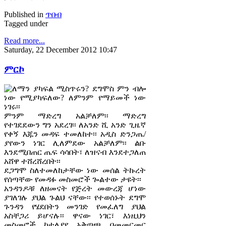
Published in
ጥበብ
Tagged under
Read more...
Saturday, 22 December 2012 10:47
ምርኮ
ለማን ያካፍል ሚስጥሩን? ደግሞስ ምን ብሎ
ነው የሚያካፍለው? ለምንም የማይመች ነው
ነገሩ፡፡
ምንም ማድረግ አልቻለም፡፡ ማድረግ
የተገደደውን ግን አደረገ፡፡ ለአንድ ሺ አንድ ጊዜኛ
የቀኝ እጁን መዳፍ ተመለከተ፡፡ አዲስ ድንጋጤ/
ያየውን ነገር ሊለምደው አልቻለም፡፡ ልቡ
እንደሚበጠር ጤፍ ሳሳበት፣ ለዝናብ እንደተጋለጠ
አሸዋ ተሸረሸረበት፡፡
ደጋግሞ ስለተመለከታቸው ነው መሰል ትኩረት
የሰጣቸው የመዳፉ መስመሮች ጐልተው ታዩት፡፡
አንዳንዶቹ ለዘመናት የጅረት መውረጃ ሆነው
ያገለገሉ ያህል ጉልህ ናቸው፡፡ የተወሰኑት ደግሞ
ጉንዳን የሄደበትን መንገድ የመፈለግ ያህል
አስቸጋሪ ይሆናሉ፡፡ ዋናው ነገር፣ እነዚህን
መስመሮች ከተለያየ አቅጣጫ በመመርመር