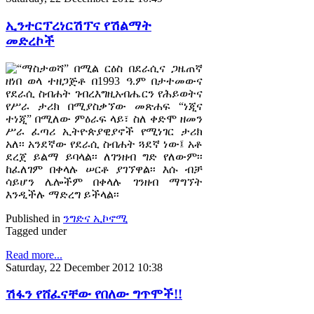
ኢንተርፕረነርሽፕና የሽልማት
መድረኮች
“ማስታወሻ” በሚል ርዕስ በደራሲና ጋዜጠኛ
ዘነበ ወላ ተዘጋጅቶ በ1993 ዓ.ም በታተመውና
የደራሲ ስብሐት ገብረእግዚአብሔርን የሕይወትና
የሥራ ታሪክ በሚያስቃኘው መጽሐፍ “ነጂና
ተነጂ” በሚለው ምዕራፍ ላይ፣ ስለ ቀድሞ ዘመን
ሥራ ፈጣሪ ኢትዮጵያዊያኖች የሚነገር ታሪክ
አለ፡፡ አንደኛው የደራሲ ስብሐት ጓደኛ ነው፤ አቶ
ደረጀ ይልማ ይባላል፡፡ ለገንዘብ ግድ የለውም፡፡
ከፈለገም በቀላሉ ሠርቶ ያገኘዋል፡፡ እሱ ብቻ
ሳይሆን ሌሎችም በቀላሉ ገንዘብ ማግኘት
እንዲችሉ ማድረግ ይችላል፡፡
Published in
ንግድና ኢኮኖሚ
Tagged under
Read more...
Saturday, 22 December 2012 10:38
ሽፋን የሸፈናቸው የበለው ግጥሞች!!