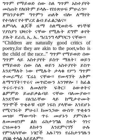
ግጥም የማይወድ ሰው ስለ ግጥም አስተያየት
መስጠት የለበትም ይላሉ- የስነጽሁፍ ምሁራን፡፡
ምክንያቱም ግጥምን ጠለቅ ብሎ ለማየት
የተሳለና የተሞረደ ልብ ይፈልጋልና፡፡
ለምሳሌ ልጆች ዜማ ስለሚወድዱ ዋነኞቹ
ሃያስያን ህጻናት ናቸው የሚሉት ደግሞ ቆየት
ያሉት ደራሲ ኢ. ኤ. ግሪኒንግ ላምቦርን ናቸው፡፡
“Children are naturally good critics of
poetry,for they are akin to the poet,who is
the child of the race..” ግጥም የማይወድ ሰው
ግጥም ላይ አስተያየት ይስጥ ማለት፣ ወይን
የማይወድ ሰው ስለ ወይን አስተያየት ይስጥ
እንደማለት ነው የሚሉት ታላቁ የሥነ ግጥም
ተመራማሪ ፔሬኔ ናቸው፡፡ የመዳኘት አቅም
ለማግኘት፣ጥሩና መጥፎውን አንገዋሎ ፣ ከፊል
ጥሩና-ጥሩን ለመለየት ፍቅር፣ ዕውቀትና
ልምምድ ይጠይቃል-ባይ ናቸው ባለሙያው፡፡
እንደኛው በአገራቸው ላይ ከሚታተሙት
ግጥሞች ጥቂቶቹ ብቻ ነፍስ ያላቸው እንደሆኑ
የሚናገሩት ምሁሩ፤ ከመንጋው ውስጥ ጥቂቱን
መዝዞ ማውጣት ጥሩ መሆኑን ያምናሉ፡፡
ለመመዘንም ልክ ሬክታንግል ስፋት ጎንና
ርዝመቱን ለክተን እንደምናገኝ ሁሉ
የምንለካቸው ነገሮች አሉ፤ግን የሬክታንግሉን
ያህል ቀላል አይደለም፡፡