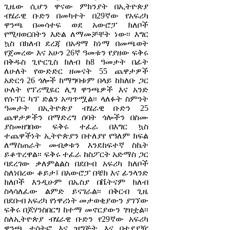
ጊዜው ሲሆን ዋናው ምክንያት በኢትዮጵያ
ብሄራዊ ቡድን በመካተት በ29ኛው የአፍሪካ
ዋንጫ በመሳተፍ ወደ አውሮፓ ክለቦች
የሚዛወርበትን እድል ለማመቻቸት ነው፡፡ እግር
ኳስ በክለብ ደረጃ በአዳማ ከነማ በመጫወት
የጀመረው እና አሁን 26ኛ ዓመቱን የያዘው ፍቅሩ
በቅዱስ ጊዮርጊስ ክለብ ከ8 ዓመታት በፊት
ለሁለት የውድድር ዘመናት 55 ጨዋታዎች
አድርጎ 26 ጎሎች ከማግባቱም በላይ ከክለቡ ጋር
ሁለት የፕሪሚዬር ሊግ ዋንጫዎች እና አንድ
የሱፕር ካፕ ድልን አጣጥሟል፡፡ ላለፉት ስምንት
ዓመታት በኢትዮጵያ ብሄራዊ ቡድን 25
ጨዋታዎችን በማድረግ ሰባት ጎሎችን በስሙ
ያስመዘገበው ፍቅሩ ተፈራ በእግር ኳስ
ተጨዋችነት ኢትዮጵያን በተለያየ የዓለም ክፍል
ለማስጠራት መብቃቱን እንደከፍተኛ ስኬት
ይቆጥረዋል፡፡ ፍቅሩ ተፈራ ከስፖርት አድማስ ጋር
ባደረገው ቃለምልልስ በደቡብ አፍሪካ ክለቦች
ስለነበረው ቆይታ፤ በአውሮፓ በቼክ እና ፊንላንድ
ክለቦች እንዲሁም በኤስያ በቬትናም ክለብ
ስላሳለፈው ልምድ ይናገራል፡፡ በቅርብ ጊዜ
በደቡብ አፍሪካ የነዋሪነት መታወቂያውን ያገኘው
ፍቅሩ በጆሃንስበርግ ከተማ መኖርያውን ገዝቷል፡፡
ስለኢትዮጵያ ብሄራዊ ቡድን የ29ኛው አፍሪካ
ዋንጫ ተሳትፎ እና ዝግጅት እና በተያያዥ