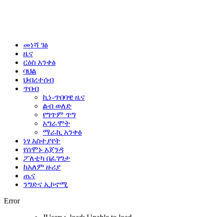
መነሻ ገፅ
ዜና
ርዕስ አንቀፅ
ባህል
ህብረተሰብ
ጥበብ
ኪነ-ጥበባዊ ዜና
ልብ ወለድ
የግጥም ጥግ
አግራሞት
ማራኪ አንቀፅ
ነፃ አስተያየት
የሰሞኑ አጀንዳ
ፖለቲካ በፈገግታ
ከአለም ዙሪያ
ጤና
ንግድና ኢኮኖሚ
Error