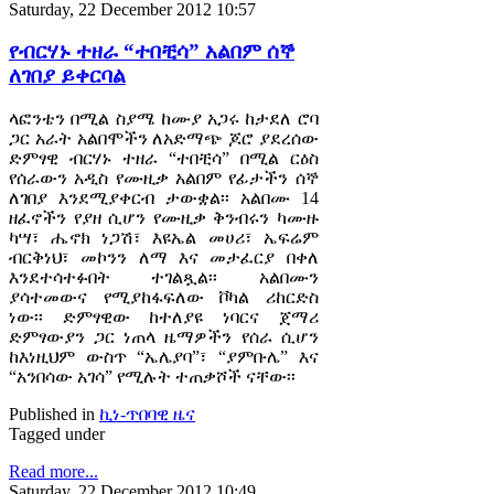
Saturday, 22 December 2012 10:57
የብርሃኑ ተዘራ “ተበቺሳ” አልበም ሰኞ
ለገበያ ይቀርባል
ላፎንቴን በሚል ስያሜ ከሙያ አጋሩ ከታደለ ሮባ
ጋር አራት አልበሞችን ለአድማጭ ጆሮ ያደረሰው
ድምፃዊ ብርሃኑ ተዘራ “ተበቺሳ” በሚል ርዕስ
የሰራውን አዲስ የሙዚቃ አልበም የፊታችን ሰኞ
ለገበያ እንደሚያቀርብ ታውቋል፡፡ አልበሙ 14
ዘፈኖችን የያዘ ሲሆን የሙዚቃ ቅንብሩን ካሙዙ
ካሣ፣ ሔኖክ ነጋሽ፣ እዩኤል መሀሪ፣ ኤፍሬም
ብርቅነህ፣ መኮንን ለማ እና መታፈርያ በቀለ
እንደተሳተፉበት ተገልጿል፡፡ አልበሙን
ያሳተመውና የሚያከፋፍለው ቮካል ሪከርድስ
ነው፡፡ ድምፃዊው ከተለያዩ ነባርና ጀማሪ
ድምፃውያን ጋር ነጠላ ዜማዎችን የሰራ ሲሆን
ከእነዚህም ውስጥ “ኤሌያባ”፣ “ያምቡሌ” እና
“አንበሳው አገሳ” የሚሉት ተጠቃሾች ናቸው፡፡
Published in
ኪነ-ጥበባዊ ዜና
Tagged under
Read more...
Saturday, 22 December 2012 10:49