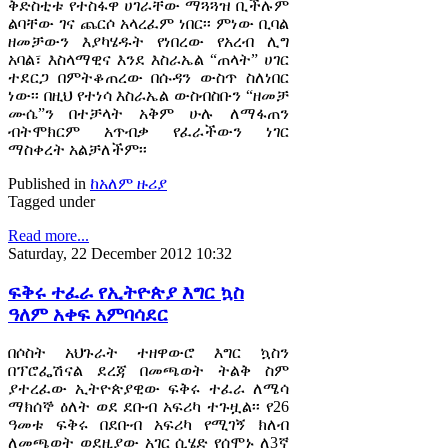
ቅድስቲቱ የተስፋዋ ሀገራቸው ማጓጓዝ ቢችሉም
ልባቸው ገና ጨርሶ አላረፈም ነበር፡፡ ምነው ቢባል
ዘመቻውን እያካሄዱት የነበረው የአረብ ሊግ
አባል፣ እስላማዊና እንደ እስራኤል “ጠላት” ሀገር
ተደርጋ በምትቆጠረው በሱዳን ውስጥ ስለነበር
ነው፡፡ በዚህ የተነሳ እስራኤል ውስብስቡን “ዘመቻ
ሙሴ”ን በተቻላት አቅም ሁሉ ለማፋጠን
ብትሞክርም አጥብቃ የፈራችውን ነገር
ማስቀረት አልቻለችም፡፡
Published in
ከአለም ዙሪያ
Tagged under
Read more...
Saturday, 22 December 2012 10:32
ፍቅሩ ተፈራ የኢትዮጵያ እግር ኳስ
ዓለም አቀፍ አምባሳደር
በሶስት አህጉራት ተዘዋውሮ እግር ኳስን
በፕሮፌሽናል ደረጃ በመጫወት ትልቅ ስም
ያተረፈው ኢትዮጵያዊው ፍቅሩ ተፈራ ለሜሳ
ማክሰኞ ዕለት ወደ ደቡብ አፍሪካ ተጉዟል፡፡ የ26
ዓመቱ ፍቅሩ በደቡብ አፍሪካ የሚገኝ ክለብ
ለመጫወት ወደዚያው አገር ሲሄድ የሰሞኑ ለ3ኛ