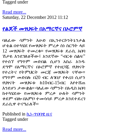
Tagged under
Read more...
Saturday, 22 December 2012 11:12
የልጆች መፃህፍት በአማርኛና በኦሮምኛ
ባለፈው ሳምንት እሁድ በኢንተርኮንትኔንታል
ሆቴል በተካሄደ የመፃህፍት ምረቃ ስነ ስርዓት ላይ
12 መፃህፍት ተመረቁ፡፡ የመፃህፍቱ ደራሲ አበባ
ሽታዬ እንደገለፀችው፤ አንደኛው “ብርቱ ሰልፍ”
የተሰኘ የግጥም መድበል ሲሆን አስራ አንዱ
ደግሞ በአማርኛና በኦሮምኛ የተዘጋጁ የህፃናት
የተረትና የትምህርት መርጃ መፃህፍት ናቸው፡፡
የግጥም መድበሉ በ20 ብር ለገበያ የቀረበ ሲሆን
የህፃናት መፃህፍቱ ከ10ብር-15ብር እየተሸጠ
እንደሆነ ታውቋል፡፡ ባለፈው ሳምንት በአዲስ አበባ
ከተካሄደው የመፃህፍቱ ምረቃ ሁለት ሳምንት
ቀደም ብሎ በአምቦ ተመሳሳይ ምረቃ እንደተደረገ
ደራሲዋ ተናግራለች፡፡
Published in
ኪነ-ጥበባዊ ዜና
Tagged under
Read more...