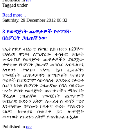
Tagged under
Read more...
Saturday, 29 December 2012 08:32
3 የወዳጅነት ጨዋታዎች የተገኙት
በስፖርት ጋዜጠኛ ነው
የኢትዮጵያ ብሄራዊ የእግር ኳስ ቡድን በ29ኛው
የአፍሪካ ዋንጫ ለሚኖረው ተሳትፎ የብቃት
መፈተሽያ የወዳጅነት ጨዋታዎችን ያዘጋጀው
ታዋቂው የስፖርት ጋዜጠኛ መንሱር አብዱልቀኒ
እንደሆነ ተገለፀ፡፡ የእግር ኳስ ፌዴሬሽን
የወዳጅነት ጨዋታዎቹን ለማዘጋጀት የተለያዩ
ጥረቶች ቢያደርግም ሳይሳካለት እንደቀረ የታወቀ
ሲሆን አንድ የስፖርት ጋዜጠኛው በግሉ ባደረገው
ጥረት ሦስት የወዳጅነት ጨዋታዎችን ማስገኘት
ችሏል፡፡ ጋዜጠኛው የወዳጅነት ጨዋታዎች
የብሄራዊ ቡድኑን አቅም ለመፈተሽ ወሳኝ ሚና
እንዳላቸው በማመን ከፍተኛ ጥረት ማድረጉን
ገልፆ፤ ከተለያዩ ቡድኖች ጋር ለዝግጅት
መጫወት የቡድኑን አቅም ያጠናክራል ብሏል፡፡
Published in
ዜና