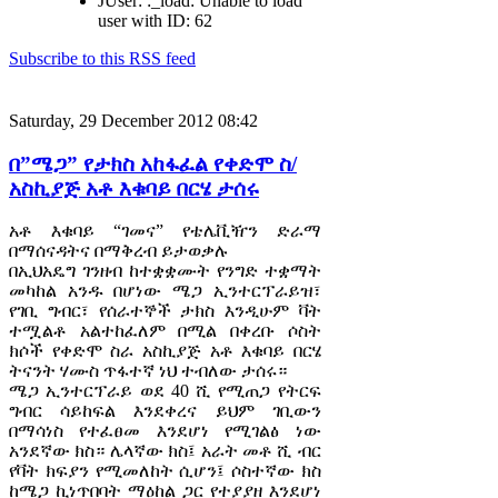
JUser: :_load: Unable to load
user with ID: 62
Subscribe to this RSS feed
Saturday, 29 December 2012 08:42
በ”ሜጋ” የታክስ አከፋፈል የቀድሞ ስ/
አስኪያጅ አቶ እቁባይ በርሄ ታሰሩ
አቶ እቁባይ “ገመና” የቴሌቪዥን ድራማ
በማሰናዳትና በማቅረብ ይታወቃሉ
በኢህአዴግ ገንዘብ ከተቋቋሙት የንግድ ተቋማት
መካከል አንዱ በሆነው ሜጋ ኢንተርፕራይዝ፣
የገቢ ግብር፣ የሰራተኞች ታክስ እንዲሁም ቫት
ተሟልቶ አልተከፈለም በሚል በቀረቡ ሶስት
ክሶች የቀድሞ ስራ አስኪያጅ አቶ እቁባይ በርሄ
ትናንት ሃሙስ ጥፋተኛ ነህ ተብለው ታሰሩ።
ሜጋ ኢንተርፕራይ ወደ 40 ሺ የሚጠጋ የትርፍ
ግብር ሳይከፍል እንደቀረና ይህም ገቢውን
በማሳነስ የተፈፀመ እንደሆነ የሚገልፅ ነው
አንደኛው ክስ። ሌላኛው ክስ፤ አራት መቶ ሺ ብር
የቫት ክፍያን የሚመለከት ሲሆን፤ ሶስተኛው ክስ
ከሜጋ ኪነጥበባት ማዕከል ጋር የተያያዘ እንደሆነ