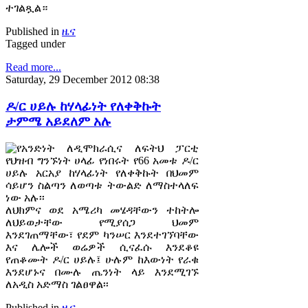
ተገልጿል።
Published in
ዜና
Tagged under
Read more...
Saturday, 29 December 2012 08:38
ዶ/ር ሀይሉ ከሃላፊነት የለቀቅኩት
ታምሜ አይደለም አሉ
የአንድነት ለዲሞክራሲና ለፍትህ ፓርቲ
የህዝብ ግንኙነት ሀላፊ የነበሩት የ66 አመቱ ዶ/ር
ሀይሉ አርአያ ከሃላፊነት የለቀቅኩት በህመም
ሳይሆን ስልጣን ለወጣቱ ትውልድ ለማስተላለፍ
ነው አሉ፡፡
ለህክምና ወደ አሜሪካ መሄዳቸውን ተከትሎ
ለህይወታቸው የሚያሰጋ ህመም
እንደገጠማቸው፣ የደም ካንሠር እንደተገኘባቸው
እና ሌሎች ወሬዎች ሲናፈሱ እንደቆዩ
የጠቆሙት ዶ/ር ሀይሉ፤ ሁሉም ከእውነት የራቁ
እንደሆኑና በሙሉ ጤንነት ላይ እንደሚገኙ
ለአዲስ አድማስ ገልፀዋል፡፡
Published in
ዜና