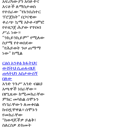
አፍሪካውያን አባቶችና
እናቶች ለማስታወስ
የተሰራው "የአንሴስተር
ፕሮጀክት" በጋናዊው
ቀራጭ ኳሜ አኮቶ-ባምፎ
የተዘጋጀ ሕያው የጥበብ
ሥራ ነው።
"ንኪይንኪይም" የሚለው
ስያሜ የተወሰደው
"የሕይወት ጉዞ ጠማማ
ነው" ከሚል
ርዕሰ አንቀፅ
ክፋትህና
ውሸትህ ሲጠፋብህ፤
ጠላትህን አስታውሰኝ
በለው
አንድ ንጉሥ አንድ ብልህ
አጫዋች ነበራቸው።
በየጊዜው ከሚመክራቸው
ምክር መካከል ሰሞኑን
የነገራቸውን ለመቀበል
ከብዷቸዋል። ሰሞኑን
የመከራቸው
“ከወዳጆችዎ ይልቅ፣
ስለርስዎ ድክመት