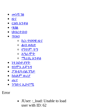
መነሻ ገፅ
ዜና
ርዕስ አንቀፅ
ባህል
ህብረተሰብ
ጥበብ
ኪነ-ጥበባዊ ዜና
ልብ ወለድ
የግጥም ጥግ
አግራሞት
ማራኪ አንቀፅ
ነፃ አስተያየት
የሰሞኑ አጀንዳ
ፖለቲካ በፈገግታ
ከአለም ዙሪያ
ጤና
ንግድና ኢኮኖሚ
Error
JUser: :_load: Unable to load
user with ID: 62