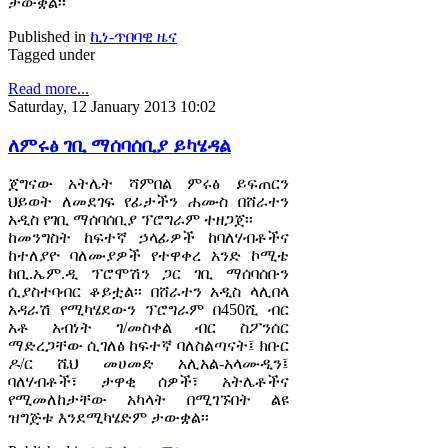
ታውቋል፡፡
Published in
ኪነ-ጥበባዊ ዜና
Tagged under
Read more...
Saturday, 12 January 2013 10:02
ለምሩፅ ገቢ ማሰባሰቢያ ይካሄዳል
ጀግናው አትሌት ሻምበል ምሩፅ ይፍጠርን
ህይወት ለመደገፍ የፊታችን ሐሙስ በሸራተን
አዲስ የገቢ ማሰባሰቢያ ፕሮግራም ተዘጋጀ፡፡
ከመንግስት ከፍተኛ ኃላፊዎች ከባለሃብቶችና
ከተለያዮ ባለሙያዎች የተዋቀረ አንድ ኮሚቴ
ከቢ.ኤም.ዲ ፕሮሞሽን ጋር ገቢ ማሰባሰቡን
ሲያስተባብር ቆይቷል፡፡ በሸራተን አዲስ ላሊበላ
አዳራሽ የሚካሄደውን ፕሮግራም በ450ሺ ብር
አቶ አብነት ገ/መስቀል ብር ስፖንሰር
ማድረጋቸው ሲገለፅ ከፍተኛ ባለስልጣናት፤ ክቡር
ዶ/ር ሼህ መሀመድ አሊአል-አላሙዲን፤
ባለሃብቶች፣ ታዋቂ ሰዎች፣ አትሌቶችና
የሚመለከታቸው አካላት በሚገኙበት ልዩ
ዝግጅቱ እንደሚካሄድም ታውቋል፡፡