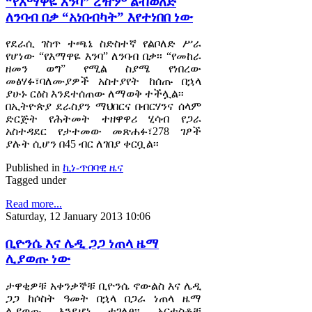
“የእማዋዬ እንባ” ረዥም ልብወለድ
ለንባብ በቃ “አነበብካት” እየተነበበ ነው
የደራሲ ገስጥ ተጫኔ ስድስተኛ የልቦለድ ሥራ
የሆነው “የእማዋዬ እንባ” ለንባብ በቃ፡፡ “የመከራ
ዘመን ወግ” የሚል ስያሜ የነበረው
መፅሃፉ፣ባለሙያዎች አስተያየት ከሰጡ በኋላ
ያሁኑ ርዕስ እንደተሰጠው ለማወቅ ተችሏል፡፡
በኢትዮጵያ ደራስያን ማህበርና በብርሃንና ሰላም
ድርጅት የሕትመት ተዘዋዋሪ ሂሳብ የጋራ
አስተዳደር የታተመው መጽሐፉ፣278 ገፆች
ያሉት ሲሆን በ45 ብር ለገበያ ቀርቧል፡፡
Published in
ኪነ-ጥበባዊ ዜና
Tagged under
Read more...
Saturday, 12 January 2013 10:06
ቢዮንሴ እና ሌዲ ጋጋ ነጠላ ዜማ
ሊያወጡ ነው
ታዋቂዎቹ አቀንቃኞቹ ቢዮንሴ ኖውልስ እና ሌዲ
ጋጋ ከሶስት ዓመት በኋላ በጋራ ነጠላ ዜማ
ሊያወጡ እንደሆነ ተገለፀ፡፡ አርቲስቶቹ