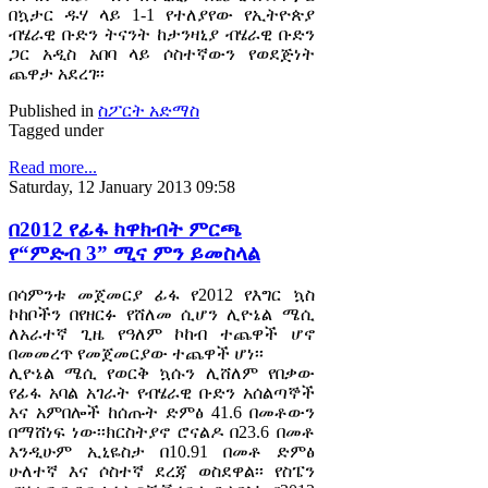
በኳታር ዱሃ ላይ 1-1 የተለያየው የኢትዮጵያ
ብሄራዊ ቡድን ትናንት ከታንዛኒያ ብሄራዊ ቡድን
ጋር አዲስ አበባ ላይ ሶስተኛውን የወደጅነት
ጨዋታ አደረገ፡፡
Published in
ስፖርት አድማስ
Tagged under
Read more...
Saturday, 12 January 2013 09:58
በ2012 የፊፋ ክዋክብት ምርጫ
የ“ምድብ 3” ሚና ምን ይመስላል
በሳምንቱ መጀመርያ ፊፋ የ2012 የእግር ኳስ
ኮከቦችን በየዘርፉ የሸለመ ሲሆን ሊዮኔል ሜሲ
ለአራተኛ ጊዜ የዓለም ኮከብ ተጨዋች ሆኖ
በመመረጥ የመጀመርያው ተጨዋች ሆነ፡፡
ሊዮኔል ሜሲ የወርቅ ኳሱን ሊሸለም የበቃው
የፊፋ አባል አገራት የብሄራዊ ቡድን አሰልጣኞች
እና አምበሎች ከሰጡት ድምፅ 41.6 በመቶውን
በማሸነፍ ነው፡፡ክርስትያኖ ሮናልዶ በ23.6 በመቶ
እንዲሁም ኢኒዬስታ በ10.91 በመቶ ድምፅ
ሁለተኛ እና ሶስተኛ ደረጃ ወስደዋል፡፡ የስፔን