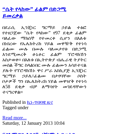
“ሴት የላከው” ፊልም በድጋሚ
ይመረቃል
በደራሲ ኢንጂነር ግርማይ ኃይል ተፅፎ
የተዘጋጀው “ሴት የላከው” የ97 ደቂቃ ፊልም
ባለፈው ማክሰኞ የተመረቀ ሲሆን በእለቱ
በነበረው የኤሌክትሪክ ሃይል መዋዥቅ የተነሳ
ፊልሙ ሙሉ በሙሉ ባለመታየቱ በድጋሚ
እንደሚመረቅ ቶኔቶር ፊልም ፕሮዳክሽን
አስታወቀ፡፡ በእለቱ በኢትዮጵያ ብሔራዊ ትያትር
መሰል ችግር ስላልነበር ሙሉ ፊልሙን አሳይተናል
ያሉት የፕሮዳክሽኑ ዋና ሥራ አስኪያጅ ኢንጂነር
ግርማይ ኃይሌ፣ፊልሙ በታየባቸው ሶስት
ቦታዎች ግን በኤሌክትሪክ ሃይል መዋዠቅ የተነሳ
ለ58 ደቂቃ ብቻ ለማሳየት መገደዳቸውን
ተናግረዋል፡፡
Published in
ኪነ-ጥበባዊ ዜና
Tagged under
Read more...
Saturday, 12 January 2013 10:04