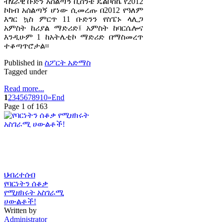
ብሄራዊ ቡድን አሰልጣኝ ቪሰንቴ ዴልቦስኬ የ2012
ኮከብ አሰልጣኝ ሆነው ሲመረጡ በ2012 የዓለም
እግር ኳስ ምርጥ 11 ቡድንን የስፔኑ ላሊጋ
አምስት ከሪያል ማድሪድ፤ አምስት ከባርሴሎና
እንዲሁም 1 ከአትሌቲኮ ማድሪድ በማስመረጥ
ተቆጣጥሮታል፡፡
Published in
ስፖርት አድማስ
Tagged under
Read more...
1
2
3
4
5
6
7
8
9
10
»
End
Page 1 of 163
ህብረተሰብ
የባርነትን ሰቆቃ
የሚዘክሩት አስገራሚ
ሀውልቶች!
Written by
Administrator