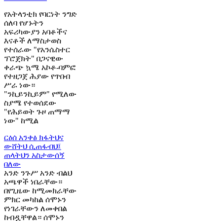
የአትላንቲክ የባርነት ንግድ
ሰለባ የሆኑትን
አፍሪካውያን አባቶችና
እናቶች ለማስታወስ
የተሰራው "የአንሴስተር
ፕሮጀክት" በጋናዊው
ቀራጭ ኳሜ አኮቶ-ባምፎ
የተዘጋጀ ሕያው የጥበብ
ሥራ ነው።
"ንኪይንኪይም" የሚለው
ስያሜ የተወሰደው
"የሕይወት ጉዞ ጠማማ
ነው" ከሚል
ርዕሰ አንቀፅ
ክፋትህና
ውሸትህ ሲጠፋብህ፤
ጠላትህን አስታውሰኝ
በለው
አንድ ንጉሥ አንድ ብልህ
አጫዋች ነበራቸው።
በየጊዜው ከሚመክራቸው
ምክር መካከል ሰሞኑን
የነገራቸውን ለመቀበል
ከብዷቸዋል። ሰሞኑን