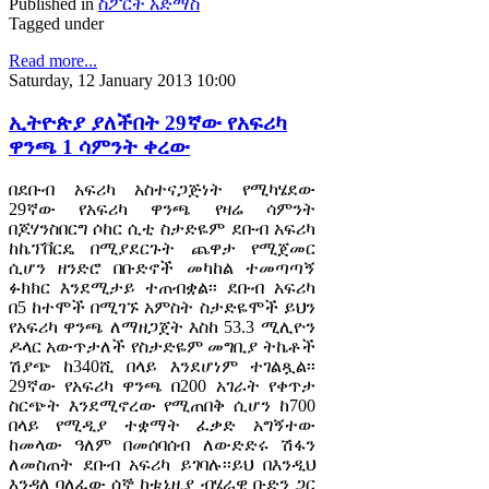
Published in
ስፖርት አድማስ
Tagged under
Read more...
Saturday, 12 January 2013 10:00
ኢትዮጵያ ያለችበት 29ኛው የአፍሪካ
ዋንጫ 1 ሳምንት ቀረው
በደቡብ አፍሪካ አስተናጋጅነት የሚካሄደው
29ኛው የአፍሪካ ዋንጫ የዛሬ ሳምንት
በጆሃንስበርግ ሶከር ሲቲ ስታድዬም ደቡብ አፍሪካ
ከኬፕቨርዴ በሚያደርጉት ጨዋታ የሚጀመር
ሲሆን ዘንድሮ በቡድኖች መካከል ተመጣጣኝ
ፉክክር እንደሚታይ ተጠብቋል፡፡ ደቡብ አፍሪካ
በ5 ከተሞች በሚገኙ አምስት ስታድዬሞች ይህን
የአፍሪካ ዋንጫ ለማዘጋጀት እስከ 53.3 ሚሊዮን
ዶላር አውጥታለች የስታድዬም መግቢያ ትኬቶች
ሽያጭ ከ340ሺ በላይ እንደሆነም ተገልጿል፡፡
29ኛው የአፍሪካ ዋንጫ በ200 አገራት የቀጥታ
ስርጭት እንደሚኖረው የሚጠበቅ ሲሆን ከ700
በላይ የሚዲያ ተቋማት ፈቃድ አግኝተው
ከመላው ዓለም በመሰባሰብ ለውድድሩ ሽፋን
ለመስጠት ደቡብ አፍሪካ ይገባሉ፡፡ይህ በእንዲህ
እንዳለ ባለፈው ሰኞ ከቱኒዚያ ብሄራዊ ቡድን ጋር