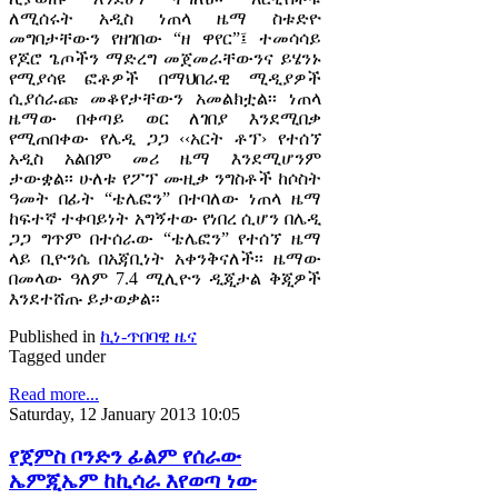
ለሚሰሩት አዲስ ነጠላ ዜማ ስቱድዮ
መግባታቸውን የዘገበው “ዘ ዋየር”፤ ተመሳሳይ
የጆሮ ጌጦችን ማድረግ መጀመራቸውንና ይሄንኑ
የሚያሳዩ ፎቶዎች በማህበራዊ ሚዲያዎች
ሲያሰራጩ መቆየታቸውን አመልክቷል፡፡ ነጠላ
ዜማው በቀጣይ ወር ለገበያ እንደሚበቃ
የሚጠበቀው የሌዲ ጋጋ ‹‹አርት ቶፕ› የተሰኘ
አዲስ አልበም መሪ ዜማ እንደሚሆንም
ታውቋል፡፡ ሁለቱ የፖፕ ሙዚቃ ንግስቶች ከሶስት
ዓመት በፊት “ቴሌፎን” በተባለው ነጠላ ዜማ
ከፍተኛ ተቀባይነት አግኝተው የነበረ ሲሆን በሌዲ
ጋጋ ግጥም በተሰራው “ቴሌፎን” የተሰኘ ዜማ
ላይ ቢዮንሴ በአጃቢነት አቀንቅናለች፡፡ ዜማው
በመላው ዓለም 7.4 ሚሊዮን ዲጂታል ቅጂዎች
እንደተሸጡ ይታወቃል፡፡
Published in
ኪነ-ጥበባዊ ዜና
Tagged under
Read more...
Saturday, 12 January 2013 10:05
የጀምስ ቦንድን ፊልም የሰራው
ኤምጂኤም ከኪሳራ እየወጣ ነው