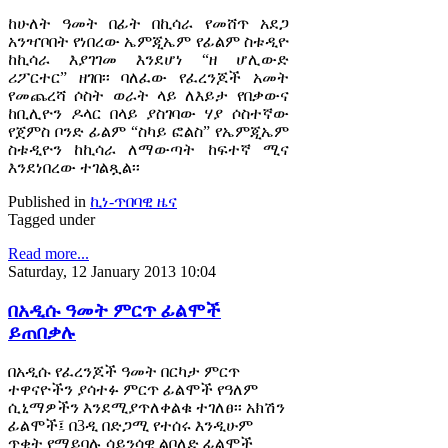
ከሁለት ዓመት በፊት በኪሳራ የመሸጥ አደጋ
አንዣቦበት የነበረው ኤምጂኤም የፊልም ስቱዲዮ
ከኪሳራ እያገገመ እንደሆነ “ዘ ሆሊውድ
ሪፖርተር” ዘገበ፡፡ ባለፈው የፈረንጆች አመት
የመጨረሻ ሶስት ወራት ላይ ለእይታ የበቃውና
ከቢሊዮን ዶላር በላይ ያስገባው ሃያ ሶስተኛው
የጀምስ ቦንድ ፊልም “ስካይ ፎልስ” የኤምጂኤም
ስቱዲዮን ከኪሳራ ለማውጣት ከፍተኛ ሚና
እንደነበረው ተገልጿል፡፡
Published in
ኪነ-ጥበባዊ ዜና
Tagged under
Read more...
Saturday, 12 January 2013 10:04
በአዲሱ ዓመት ምርጥ ፊልሞች
ይጠበቃሉ
በአዲሱ የፈረንጆች ዓመት በርካታ ምርጥ
ተዋናዮችን ያሳተፉ ምርጥ ፊልሞች የዓለም
ሲኒማዎችን እንደሚያጥለቀልቁ ተገለፀ፡፡ አክሽን
ፊልሞች፤ በ3ዲ በድጋሚ የተሰሩ እንዲሁም
ጥቂት የማይባሉ ሳይንሳዊ ልቦለድ ፊልሞች