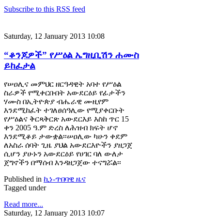
Subscribe to this RSS feed
Saturday, 12 January 2013 10:08
“ቆንጆዎች” የሥዕል ኤግዚቢሽን ሐሙስ
ይከፈታል
የሠዐሊና መምህር ዘርዓዳዊት አባተ የሥዕል
ስራዎች የሚቀርቡበት አውደርዕይ የፊታችን
ሃሙስ በኢትዮጵያ ብሔራዊ ሙዚየም
እንደሚከፈት ተገለፀሰዓሊው የሚያቀርቡት
የሥዕልና ቅርጻቅርጽ አውደርእይ እስከ ጥር 15
ቀን 2005 ዓ.ም ድረስ ለሕዝብ ክፍት ሆኖ
እንደሚቆይ ታውቋል፡፡ሠዐሊው ካሁን ቀደም
ለአስራ ሰባት ጊዜ ያህል አውደርእዮችን ያዘጋጀ
ሲሆን ያሁኑን አውደርዕይ የሀገር ባለ ውለታ
ጀግኖችን በማሰብ እንዳዘጋጀው ተናግሯል፡፡
Published in
ኪነ-ጥበባዊ ዜና
Tagged under
Read more...
Saturday, 12 January 2013 10:07