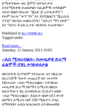
ከሚቀጥለው ወር ጀምሮ በተከታታይ
እንደሚለቀቁ ይጠበቃል፡፡ ከፊልሞቹ መካከልም
ብሩስ ዊልስ የሰራው “ጂአይ ጆ ሪታሊዬሽን”፣
የቶም ክሩዝ “ቶፕ ገን” እና የስፒልበርግ “ጁራሲክ
ፓርክ” በአዲስ መልክ በ3ዲ፤ “አይረን ማን ሶስት”
እና “ስታር ትሬክ ኢንቱ ዳርክነስ› ይጠቀሳሉ፡፡
Published in
ኪነ-ጥበባዊ ዜና
Tagged under
Read more...
Saturday, 12 January 2013 10:03
‹‹ሌስ ሚዝረብልስ›› ከሙዚቃዊ ድራማ
ፊልሞች በገቢ ተሳክቶለታል
በዩናይትድ ኪንግደም የተሰራው እና ባለፈው
የፈረንጆች ዓመት መጨረሻ ላይ መታየት
የጀመረው ‹‹ሌስ ሚዝረብልስ›› የተባለው
ሙዚቃዊ ድራማ በሰሜን አሜሪካ በዘርፉ
ከፍተኛውን ገቢ እንዳስገባ ዘ ጋርድያን ዘገበ፡፡
‹‹ሌስ ሚዝረብልስ›› ለእይታ በበቃ በ13 ቀናት
በሰሜን አሜሪካ ብቻ 100 ሚሊዮን ዶላር
በማስገባት አዲስ ክብረወሰን እንዳስመዘገበ