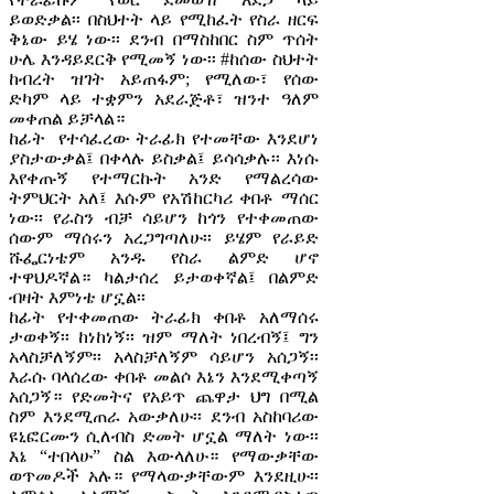
ይወድቃል፡፡ በስህተት ላይ የሚከፈት የስራ ዘርፍ
ቅኔው ይሄ ነው፡፡ ደንብ በማስከበር ስም ጥሰት
ሁሌ እንዳይደርቅ የሚመኝ ነው፡፡ #ከሰው ስህተት
ከብረት ዝገት አይጠፋም; የሚለው፣ የሰው
ድካም ላይ ተቋምን አደራጅቶ፣ ዝንተ ዓለም
መቀጠል ይቻላል።
ከፊት የተሳፈረው ትራፊክ የተመቸው እንደሆነ
ያስታውቃል፤ በቀላሉ ይስቃል፤ ይሳሳቃሉ፡፡ እነሱ
እየቀጡኝ የተማርኩት አንድ የማልረሳው
ትምህርት አለ፤ እሱም የአሽከርካሪ ቀበቶ ማሰር
ነው፡፡ የራስን ብቻ ሳይሆን ከጎን የተቀመጠው
ሰውም ማሰሩን አረጋግጣለሁ፡፡ ይሄም የራይድ
ሹፌርነቴም አንዱ የስራ ልምድ ሆኖ
ተዋህዶኛል። ካልታሰረ ይታወቀኛል፤ በልምድ
ብዛት እምነቴ ሆኗል፡፡
ከፊት የተቀመጠው ትራፊክ ቀበቶ አለማሰሩ
ታወቀኝ፡፡ ከነከነኝ፡፡ ዝም ማለት ነበረብኝ፤ ግን
አላስቻለኝም፡፡ አላስቻለኝም ሳይሆን አሰጋኝ፡፡
እራሱ ባላሰረው ቀበቶ መልሶ እኔን እንደሚቀጣኝ
አሰጋኝ። የድመትና የአይጥ ጨዋታ ህግ በሚል
ስም እንደሚጠራ አውቃለሁ፡፡ ደንብ አስከባሪው
ዩኒፎርሙን ሲለብስ ድመት ሆኗል ማለት ነው፡፡
እኔ “ተበላሁ” ስል እውላለሁ። የማውቃቸው
ወጥመዶች አሉ። የማላውቃቸውም እንደዚሁ፡፡