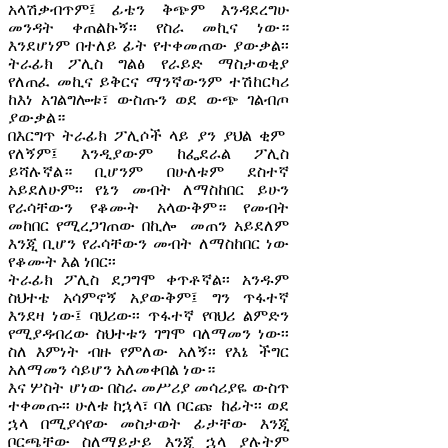
አላሽቃብጥም፤ ፊቴን ቅጭም እንዳደረግሁ
መንዳት ቀጠልኩኝ፡፡ የስራ መኪና ነው።
እንደሆነም በተለይ ፊት የተቀመጠው ያውቃል፡፡
ትራፊክ ፖሊስ ግልፅ የራይድ ማስታወቂያ
የለጠፈ መኪና ይቅርና ማንኛውንም ተሽከርካሪ
ከእነ አገልግሎቱ፣ ውስጡን ወደ ውጭ ገልብጦ
ያውቃል።
በእርግጥ ትራፊክ ፖሊሶች ላይ ያን ያህል ቂም
የለኝም፤ እንዲያውም ከፌደራል ፖሊስ
ይሻሉኛል። ቢሆንም በሁለቱም ደስተኛ
አይደለሁም፡፡ የኔን መብት ለማስከበር ይሁን
የራሳቸውን የቆሙት አላውቅም። የመብት
መከበር የሚረጋገጠው በኪሎ መጠን አይደለም
እንጂ ቢሆን የራሳቸውን መብት ለማስከበር ነው
የቆሙት እል ነበር፡፡
ትራፊክ ፖሊስ ደጋግሞ ቀጥቶኛል፡፡ አንዱም
ስህተቴ አሳምኖኝ አያውቅም፤ ግን ጥፋተኛ
እንደዛ ነው፤ ባህሪው፡፡ ጥፋተኛ የባህሪ ልምድን
የሚያዳብረው ስህተቱን ገግሞ ባለማመን ነው፡፡
ስለ እምነት ብዙ የምለው አለኝ፡፡ የእኔ ችግር
አለማመን ሳይሆን አለመቀበል ነው።
እና ሦስት ሆነው በስራ መሥሪያ መሳሪያዬ ውስጥ
ተቀመጡ፡፡ ሁለቱ ከኋላ፣ ባለ ቦርጩ ከፊት፡፡ ወደ
ኋላ በሚያሳየው መስታወት ፊታቸው እንጂ
ቦርጫቸው ስለማይታይ እንጂ ኋላ ያሉትም