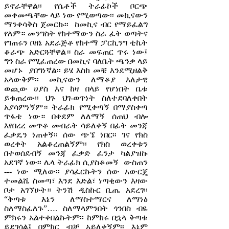
ይኖራቸዋል፡፡ የሴቶች ትራፊኮች ቦርጭ
መቀመጫቸው ላይ ነው የሚወጣው፡፡ መኪናውን
ማንቀሳቅስ ጀመርኩ፡፡ ከመኪና ብር የማይፈልግ
የለም። መንግስት የከተማውን ስራ ፈት ወጣትና
የገጠሩን ቦዘኔ አደራጅቶ የከተማ ፓርኪንግ ቲኬት
ቆራጭ አድርጓቸዋል። ስራ መፍጠር ጥሩ ነው፤
ግን ስራ የሚፈጠረው በመኪና ባለቤት ጫንቃ ላይ
መሆኑ ያበግነኛል፡፡ ይሄ እስከ መቼ እንደሚዘልቅ
አላውቅም፡፡ መኪናውን ለማቆያ እለታዊ
ወጪው ሀያስ እና ከዛ በላይ የሆነበት ቤቱ
ይቁጠረው፡፡ ህጉ ህገ-ወጥነት ስለተደባለቀበት
አያሳምነኝም። ትራፊክ የሚቀጣኝ በማያስቀጣ
ጥፋቴ ነው። በቀደም ለለማኝ ሰጠህ ብሎ
እየበረረ መጥቶ መብራት ሳይለቀኝ በፊት መንጃ
ፈቃዴን ነጠቀኝ፡፡ ሰው ጭኜ ነበር፡፡ ገና የክስ
ወረቀት አልቆረጠልኝም፡፡ የክስ ወረቀቱን
በተወሰደብኝ መንጃ ፈቃድ ፈንታ ካልያዝኩ
አደገኛ ነው፡፡ ሌላ ትራፊክ ሲያስቆመኝ ውስጠን
--- ነው ሚለው፡፡ ያሳፈርኩትን ሰው አውርጄ
ተመልሼ ስመጣ፣ እንደ እድል፣ ነጣቂውን እዛው
ቦታ አገኘሁት። ትንሽ ዲስኩር ቢጤ አደረገ፡፡
“ቅጣቱ እኔን ለማስተማርና ለማነፅ
ስለማስፈለጉ”…. ስለማላምንበት ጎንበስ ብዬ
ምክሩን አልተቀበልኩትም፡፡ ከምክሩ በኋላ ቅጣቱ
ይደገሳል፤ በምክር ብቻ አይለቀኝም፡፡ እኔም