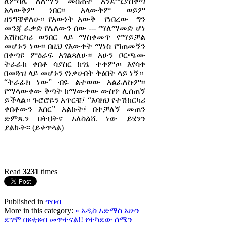
ለምሳሌ ለለማኝ መስጠት እንደሚያስቀጣ
አላውቅም ነበር፡፡ አላውቅም ወይም
ዘንግቼዋለሁ። የእውነት አውቅ የነበረው ግን
መንጃ ፈቃድ የሌለውን ሰው --- ማለማመድ ሆነ
አሽከርካሪ ወንበር ላይ ማስቀመጥ የማይቻል
መሆኑን ነው፡፡ በዚህ የእውቀት ማነስ የገጠመኝን
በቀጣዩ ምዕራፍ እገልጻለሁ። አሁን ቦርጫሙ
ትራፊክ ቀበቶ ሳያስር ከጎኔ ተቀምጦ እየሳቀ
በመጓዝ ላይ መሆኑን የነቃሁበት ቅፅበት ላይ ነኝ።
“ትራፊክ ነው” ብዬ ልተወው አልፈለኩም፡፡
የማላውቀው ቅጣት ከማውቀው ውስጥ ሊሰጠኝ
ይችላል። ጉሮሮዬን አጥርቼ፤ “እባክህ የተሽከርካሪ
ቀበቶውን እሰር” አልኩት፤ በተቻለኝ መጠን
ድምጼን በትህትና አለስልሼ ነው ይሄንን
ያልኩት፡፡ (ይቀጥላል)
Read
3231
times
Published in
ጥበብ
More in this category:
« አዲስ አድማስ አሁን
ደግሞ በዩቲዩብ መጥተናል!!
የተካደው ሰሜን