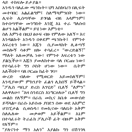
ላይ ተከፍሎ ይታያል።
አንዱን ባለፈው ጫንኩት፡፡ ህግ አስከባሪን በሊፍት
መተባበር አልፈልግም፤ ስለማላምንበት ነው፡፡
ሊፍት ሊሰጣቸው ይገባል ብዬ አላምንም፤
ከተሰጣቸው መንግስት እንጂ እኔ ተራ ግለሰብ
ልሆን አልችልም። ይሄ ነው እምነቴ፡፡
ስለ እምነቴ በዚህ ፅሁፍ ብዙ የምለው አለኝ። እና
እንዳልኩት አንዱን በቀደም ጫንኩት፤ የምንተ
እፍረቴን ነው። እጁን ሲያመላክት ሊቆጣኝ
መስሎኝ ሳቆም ዘሎ ተሳፈረ። “ውረድልኝ!”
ማለት አለመቻሌ ነው፣ የምንተ እፍረቴን ነው
ያልኳችሁ። እጁን ያመለከተው ባለ ቦርጩ ነው፤
የተሳፈሩት ግን ሶስት ሆነው ነው፡፡ ሴትም
አለችበት፡፡ ባለ ቦርጩ ከፊት ገባ።
ውረድ ብለው የሚወርድ አይመስለኝም፤
እንዲያውም ምክንያት ፈልጎ ሊከሰኝ ይችላል።
"ፖሊስ ጣቢያ ድረስ እንሂድ" ቢለኝ “ለምን”
እለዋለሁ፡፡ "እዛ ስንደርስ እነግርሀለሁ" ቢለኝ ግን
መልስ የለኝም። በራሴ መኪና እቤቱ መውሰድ
ይሻላል፡፡ በራሱ አይሱዙ ያበደን ሰው ወደ አእምሮ
ሆስፒታል ሲወስዱ፣ የመኪናው ባለቤት አቅም
ስለሌለው መቃወም አይችልም። እኔም
በተሳፈሩት ትራፊክ ፖሊሶች ፊት ብዙም አቅም
የለኝም።
“ያለናንተ ማን አለን” እያልኩ ግን በሽንገላ