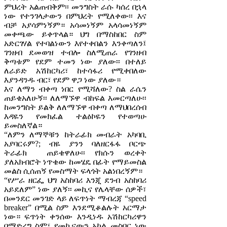
ምህረት አልጠብቅም፡፡ መንግስት ራሱ ካሰረ በኋላ
ነው የተንገላታውን በምህረት የሚለቀው፡፡ እና
ብቻ አያሳምነኝም። አሳመነኝም አላሳመነኝም
መቀጫው ይቀጥላል። ህግ በማስከበር ስም
አድርገሃል የተባልነውን እየተቀበልን እንቀጣለን፤
ገንዘብ ደመወዝ ተብሎ ስለሚጠራ የገንዘብ
ቅጣቱም የደም ተመን ነው ያለው፡፡ በተለይ
ለራይድ አሽከርካሪ፣ ከተሳፋሪ የሚቀበለው
እያንዳንዱ ብር፣ የደም ዋጋ ነው ያለው።
እና ለማን ብቀጣ ነበር የሚሻለው? ስል ራሴን
ጠይቄአለሁኝ፡፡ ለለማኙዋ ብከፍል እመርጣለሁ፡፡
ከመንግስት ይልቅ ለለማኙዋ ብቀጣ ለማህበረሰብ
እዳዬን የመክፈል ተልዕኮዬን የተወጣሁ
ይመስለኛል።
“ለምን ለማኞቹን ከትራፊክ መብራት አካባቢ
አያባርሩም?; ብዬ ያንን ባለዘርፋፋ ቦርጭ
ትራፊክ ጠይቄዋለሁ፡፡ የክሱን ወረቀት
ያለአክብሮት ነጥቄው ከመሄዴ በፊት የማይመስል
መልስ ሲሰጠኝ የመስማት ፍላጎት አልነበረኝም።
“የሥራ ዘርፌ ህግ አስከባሪ እንጂ ደንብ አስከባሪ
አይደለም” ነው ያለኝ፡፡ መኪና የሌላቸው ሰዎች፣
በመንደር መንገድ ላይ ለፍጥነት ማብረጃ “speed
breaker” በሚል ስም እንደሚቆልሉት አርማታ
ነው። ፍጥነት ቀንሰው እንዲነዱ አሽከርካሪዋን
በማድረግ ስም፣ የመኪናውን አካል መስበር ነው