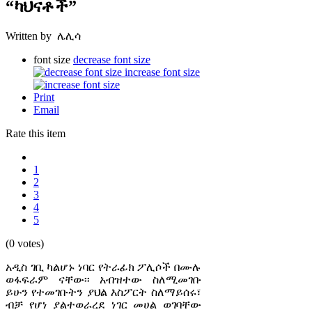
“ካህናቶች”
Written by ሌሊሳ
font size
decrease font size
increase font size
Print
Email
Rate this item
1
2
3
4
5
(0 votes)
አዲስ ገቢ ካልሆኑ ነባር የትራፊክ ፖሊሶች በሙሉ
ወፋፍራም ናቸው፡፡ አብዝተው ስለሚመገቡ
ይሁን የተመገቡትን ያህል እስፖርት ስለማይሰሩ፣
ብቻ የሆነ ያልተወራረደ ነገር መሀል ወገባቸው