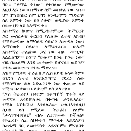
ግቡ። “ያማል ቅኔው” የተባለው የሚመጣው
እዚህ ላይ ነው፡፡ በማነጽ ስም መበቀል ነው ግቡ።
ህግ በማስከበር ስም ህግን እንዲያምን ማድረግ፡፡
ስለ እምነት ነው ይሄ ፅሁፍ፡፡ ወዲያው እምነት
በሰው ህግ ላይ ስለማጣቴ።
አስተማሪ ከባድና ከሚያስተምረው ትምህርት
ጋር መሰረታዊ ቅርርብ የሌለው ፈተና አክብቦ
የሚያወጣው ለማሳለፍ ሳይሆን ለመጣል ነው፤
ለማሳወቅ ሳይሆን ለማደንቆር፡፡ ሁሉም
አስተማሪ ተልዕኮው ይሄ ነው ብዬ መዝጋት
አልፈልግም፡፡ ይሄማ “ሁሉም ከንቱ ከንቱ ነው”
ብዬ በጨለማ እንደ መቀመጥ ይሆናል፡፡ ወይንም
ተስፋ መቁረጥን ተስፋ ማድረግ፡፡
አዝኖ የሚቀጣ ትራፊክ ፖሊስ አይቼ አላውቅም፡፡
የቢንጎ ሎተሪ እንደአጋጣሚ የደፈነ ሰው
የሚሰማው ድል አድራጊነት ነው ቀጪው ላይ
የሚንፀባረቀው፡፡ ባይታረም ደስ ይለዋል።
“ጋሽ ትራፊክ፤ በቀደም በቀጣኸኝ ጥፋት ላይ
መሻሻል አሳይቻለሁ፤ በቅጣቱ ታንጼአለሁ”
የሚል አሽከርካሪ እንደሌለው ሁሉ፣እንደዚህ
ሲባል ደስ የሚለው ትራፊክ የለም፡፡
"ታላግጥብኛለህ" ብሎ ሊደግመው ይችላል፡፡
የትራፊኩ ስራ ስህተትን ማጥፋት አይደለም፤
ከጠፋማ ገቢ ለመንግስት አይኖርም፡፡ ምናልባት
የትራፊኩም የወር ደመወዝ አደጋ ላይ