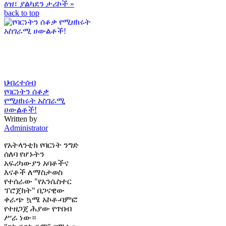
ዕዝ፣ ያልካደን ታሪኮች »
back to top
ህብረተሰብ
የባርነትን ሰቆቃ
የሚዘክሩት አስገራሚ
ሀውልቶች!
Written by
Administrator
የአትላንቲክ የባርነት ንግድ
ሰለባ የሆኑትን
አፍሪካውያን አባቶችና
እናቶች ለማስታወስ
የተሰራው "የአንሴስተር
ፕሮጀክት" በጋናዊው
ቀራጭ ኳሜ አኮቶ-ባምፎ
የተዘጋጀ ሕያው የጥበብ
ሥራ ነው።