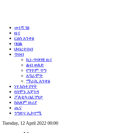
መነሻ ገፅ
ዜና
ርዕስ አንቀፅ
ባህል
ህብረተሰብ
ጥበብ
ኪነ-ጥበባዊ ዜና
ልብ ወለድ
የግጥም ጥግ
አግራሞት
ማራኪ አንቀፅ
ነፃ አስተያየት
የሰሞኑ አጀንዳ
ፖለቲካ በፈገግታ
ከአለም ዙሪያ
ጤና
ንግድና ኢኮኖሚ
Tuesday, 12 April 2022 00:00