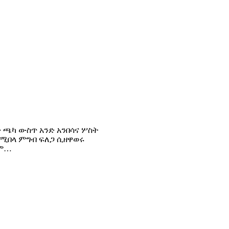
ቅ ጫካ ውስጥ አንድ አንበሳና ሦስት
የሚበላ ምግብ ፍለጋ ሲዘዋወሩ
ደም…