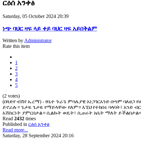
ርዕሰ አንቀፅ
Saturday, 05 October 2024 20:39
ነጭ ባህር ዛፍ ላይ ቀይ ባህር ዛፍ አይበቅልም
Written by
Administrator
Rate this item
1
2
3
4
5
(2 votes)
(በጓድየ ብሽየ ኤረማ) - የቤተ ጉራጌ ምሳሌያዊ አነጋገርአንድ በጣም ባለፀጋ የ
ይኖራሉ። ጌታዬ ጌታዬ የማይላቸው የለም። እኚህ የተከበሩ ባላባት፣ አንድ ብ
አሽከርነት ያምርበታል። ሲልኩት ወዴት፣ ሲጠሩት አቤት ማለት ይችልበታል፡፡
Read
2432
times
Published in
ርዕሰ አንቀፅ
Read more...
Saturday, 28 September 2024 20:16