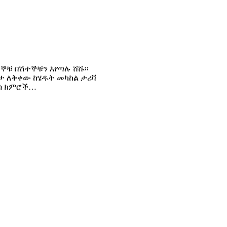
ነኞቹ በሽተኞቹን እየጣሉ ሸሹ፡፡
ቦታ ለቅቀው ከሄዱት መካከል ታሪቫ
የሬሳ ክምሮች…