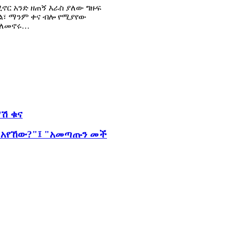
ኖር አንድ ዘጠኝ እራስ ያለው ግዙፍ
ል፣ ማንም ቀና ብሎ የሚያየው
 ባለመኖሩ…
ሽ ቁና
ት አየኸው?"፤ "አመጣጡን መች