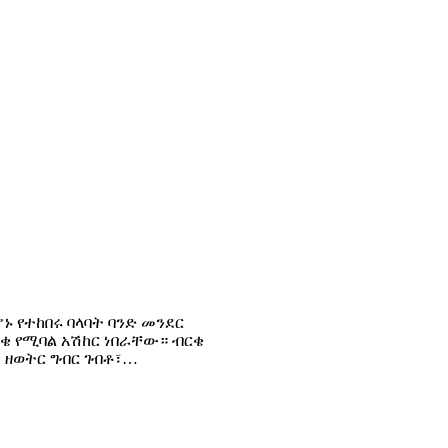
ሆኑ የተከበሩ ባላባት ባንድ መንደር
ርቄ የሚባል አሽከር ነበራቸው። ብርቄ
 ዘወትር ግብር ገብቶ፣…