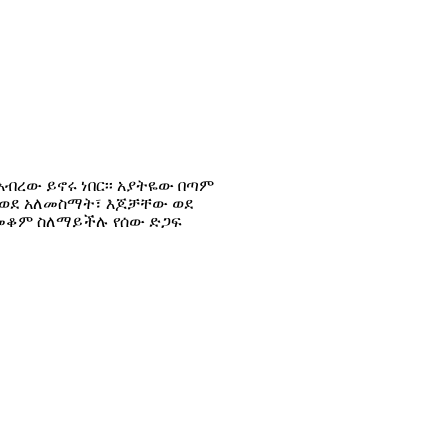
 አብረው ይኖሩ ነበር፡፡ አያትዬው በጣም
ወደ አለመስማት፣ እጆቻቸው ወደ
 መቆም ስለማይችሉ የሰው ድጋፍ