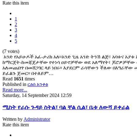
Rate this item
1
2
3
4
5
(7 votes)
አንድ የአይሁዶች አፈ-ታሪክ አለ፡፡አንድ ጊዜ አንድ ትንሽ ልጅ፣ አባቱና አያቱ
ከማርጀት-ከመጃጀታቸው የተነሳ ዐይኖቻቸው ወደ አለማየት፣ ጆሮዎቻቸው 
አለመጨበጥ በመሸጋገር ላይ ነበሩ፡፡ እያደርም ራሳቸውን ችለው በእግራቸው
ይፈልጉ ጀመር፡፡ በተለይም…
Read
1651
times
Published in
ርዕሰ አንቀፅ
Read more...
Saturday, 14 September 2024 12:59
ሚስት የራሱ ጉዳይ ስትል፣ ባል ቸል ሲል፣ ቤቱ ለውሻ ይቀራል
Written by
Administrator
Rate this item