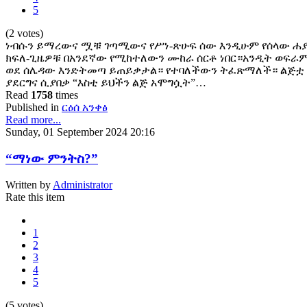
5
(2 votes)
ነብሱን ይማረውና ሟቹ ገጣሚውና የሥነ-ጽሁፍ ሰው እንዲሁም የሰላው ሐያ
ክፍለ-ጊዜዎቹ በአንደኛው የሚከተለውን ሙከራ ሰርቶ ነበር።አንዲት ወፍራ
ወደ ሰሌዳው እንድትመጣ ይጠይቃታል። የተባለችውን ትፈጽማለች። ልጅቷ
ያደርግና ሲያበቃ “እስቲ ይህችን ልጅ አሞግሷት”…
Read
1758
times
Published in
ርዕሰ አንቀፅ
Read more...
Sunday, 01 September 2024 20:16
“ማነው ምንትስ?”
Written by
Administrator
Rate this item
1
2
3
4
5
(5 votes)