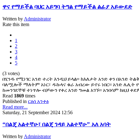
ዋና የማይችል ባህር አይግባ ትግል የማይችል ልፊያ አይውደድ
Written by
Administrator
Rate this item
1
2
3
4
5
(3 votes)
በሂንዱ የሚነገር አንድ ተረት እንዲህ ይላል፡፡ ከእለታት አንድ ቀን በአንድ ትል
ባለሟሎች ማለትም አነር፣ ዱኩላና ቁራ አብረው ይኖሩ ነበር፡፡ አንድ ሌሊት 
ከመንገደኞቹ ተነጥሎ ብቻውን የቀረ አንድ ግመል አገኙ፡፡ አንበሳም ከዚህ ቀ
Read
1869
times
Published in
ርዕሰ አንቀፅ
Read more...
Saturday, 21 September 2024 12:56
“በልጄ አልተኛሁ፣ በልጄ ገዳይ አልተኛሁ” አለ አባት
Written by
Administrator