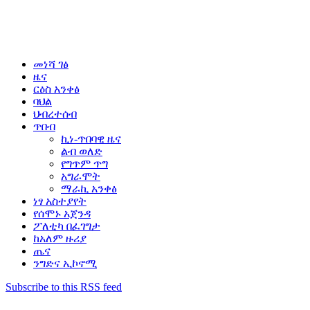
መነሻ ገፅ
ዜና
ርዕስ አንቀፅ
ባህል
ህብረተሰብ
ጥበብ
ኪነ-ጥበባዊ ዜና
ልብ ወለድ
የግጥም ጥግ
አግራሞት
ማራኪ አንቀፅ
ነፃ አስተያየት
የሰሞኑ አጀንዳ
ፖለቲካ በፈገግታ
ከአለም ዙሪያ
ጤና
ንግድና ኢኮኖሚ
Subscribe to this RSS feed