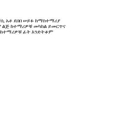
ሲ አቶ ደበበ ሠይፉ ከማስተማሪያ
ም ልጅ ከተማሪዎቹ መካከል ይመርጥና
 ከተማሪዎቹ ፊት እንድትቆም