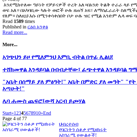
እንደሚከተለው ዓይነት የቻይናዎች ተረት አለ።በአንድ ትልቅ ተራራ ላይ የሚ
ወፍ አለ። በአካባቢው ካሉት ወፎች ሁሉ ዘጠኝ አፍ፣ ለማስፈራራት ስለሚች
የለም። ስለዚህ እሱ በሚንቀሳቀሰበት ቦታ ሁሉ ዝር የሚል አንድም ሌላ ወፍ
Read
1589
times
Published in
ርዕሰ አንቀፅ
Read more...
More...
አገጭህን ይዞ የሚለምንህ እምቢ ብትል በጥፊ ሊልህ!
ተሸክመዋል እንዳይባል በብብታቸው፣ ፈጭተዋል እንዳይባል ግማ
"አቤት በሰማይ ያለ ምፅዓት!" አቤት በምድር ያለ መዓት" "የ
አጣሁት!"
ሌባ ሐሙስ ጨፍሮ፤ውሻ አርብ ይጮሃል
Start
«
1
2
3
4
5
6
7
8
9
10
»
End
Page 4 of 77
ህብረተሰብ
የባርነትን ሰቆቃ የሚዘክሩት
አስገራሚ ሀውልቶች!