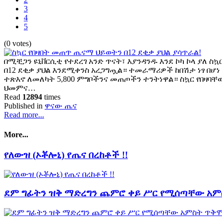
3
4
5
(0 votes)
በሚቺጋን ዩኒቨርሲቲ የተደረገ አንድ ጥናት፣ እያንዳንዱ እንደ ኮካ ኮላ ያለ ስ
በ12 ደቂቃ ያህል እንደሚቀንስ አረጋግጧል። ተመራማሪዎች ከበሽታ ነፃ በሆነ
ተጽእኖ ለመለካት 5,800 ምግቦችንና መጠጦችን ተንትነዋል። ስኳር የበዛባ
ህመምና…
Read
12894
times
Published in
ዋናው ጤና
Read more...
More...
የለውዝ (ኦቾሎኒ) የጤና በረከቶች !!
ደም ግፊትን ዝቅ ማድረግን ጨምሮ ቀይ ሥር የሚሰጣቸው አ