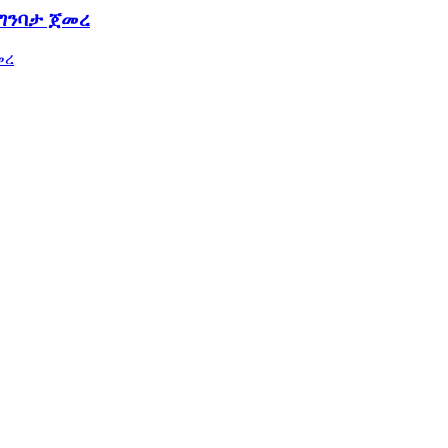
 ግንባታ ጀመረ