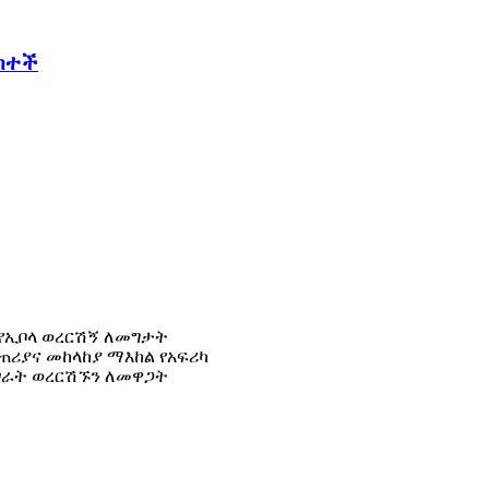
ረከተች
 የኢቦላ ወረርሽኝ ለመግታት
ጠሪያና መከላከያ ማእከል የአፍሪካ
ሀገራት ወረርሽኙን ለመዋጋት