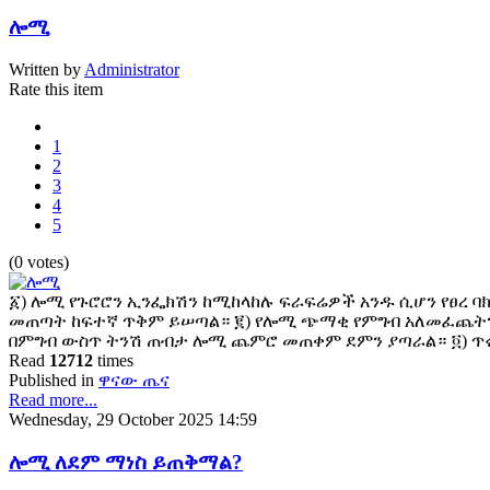
ሎሚ
Written by
Administrator
Rate this item
1
2
3
4
5
(0 votes)
፩) ሎሚ የጉሮሮን ኢንፌክሽን ከሚከላከሉ ፍራፍሬዎች አንዱ ሲሆን የፀረ ባክ
መጠጣት ከፍተኛ ጥቅም ይሠጣል። ፪) የሎሚ ጭማቂ የምግብ አለመፈጨትንና
በምግብ ውስጥ ትንሽ ጠብታ ሎሚ ጨምሮ መጠቀም ደምን ያጣራል። ፬) ጥ
Read
12712
times
Published in
ዋናው ጤና
Read more...
Wednesday, 29 October 2025 14:59
ሎሚ ለደም ማነስ ይጠቅማል?