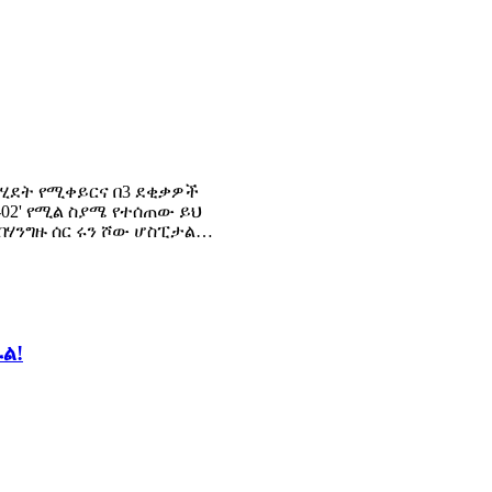
ሂደት የሚቀይርና በ3 ደቂቃዎች
-02' የሚል ስያሜ የተሰጠው ይህ
 በሃንግዙ ሰር ሩን ሾው ሆስፒታል…
ል!