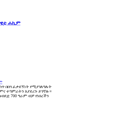
ካዊቷ ሐኪም
ስጥ በበጎ ፈቃደኝነት የሚያገለግሉት
ክምና ተዓምራትን እያደረጉ ይገኛሉ።
ክብደቷ 700 ግራም ብቻ የነበረችን