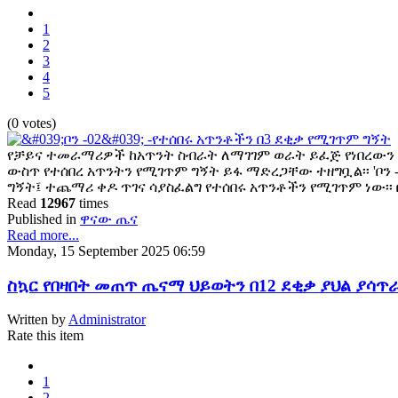
1
2
3
4
5
(0 votes)
የቻይና ተመራማሪዎች ከአጥንት ስብራት ለማገገም ወራት ይፈጅ የነበረውን 
ውስጥ የተሰበረ አጥንትን የሚገጥም ግኝት ይፋ ማድረጋቸው ተዘግቧል፡፡ 'ቦን 
ግኝት፤ ተጨማሪ ቀዶ ጥገና ሳያስፈልግ የተሰበሩ አጥንቶችን የሚገጥም ነው፡፡
Read
12967
times
Published in
ዋናው ጤና
Read more...
Monday, 15 September 2025 06:59
ስኳር የበዛበት መጠጥ ጤናማ ህይወትን በ12 ደቂቃ ያህል ያሳጥራ
Written by
Administrator
Rate this item
1
2