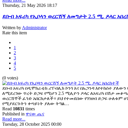
Read more...
Thursday, 21 May 2026 18:17
ደቡብ አፍሪካ የኢቦላን ወረርሽኝ ለመግታት 2.5 ሚ. ዶላር አበ
Written by
Administrator
Rate this item
1
2
3
4
5
(0 votes)
ደቡብ አፍሪካ በዲሞክራቲክ ሪፐብሊክ ኮንጎ እና በኡጋንዳ እየተከሰተ ያለውን
ለሚደረገው ጥረት ድጋፍ የሚሆን 2.5 ሚሊዮን ዶላር ለአፍሪካ በሽታ መቆጣ
ወረርሽኞች ፈንድ አበርክታለች። ይህ የተመደበው የገንዘብ ድጋፍ ሁለቱም 
የሚያደርጉትን ቀጣይነት ያለው ትግል…
Read
10831
times
Published in
ዋናው ጤና
Read more...
Tuesday, 28 October 2025 00:00