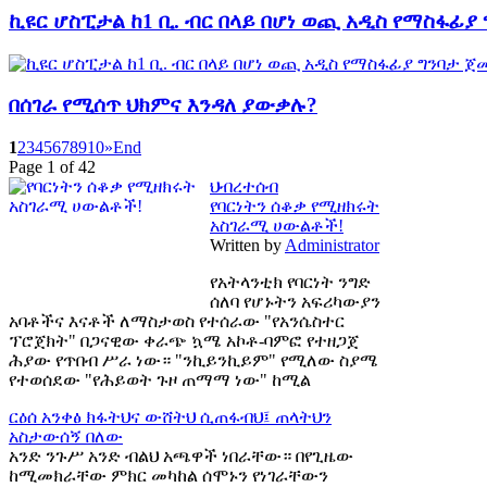
ኪዩር ሆስፒታል ከ1 ቢ. ብር በላይ በሆነ ወጪ አዲስ የማስፋፊያ
በሰገራ የሚሰጥ ህክምና እንዳለ ያውቃሉ?
1
2
3
4
5
6
7
8
9
10
»
End
Page 1 of 42
ህብረተሰብ
የባርነትን ሰቆቃ የሚዘክሩት
አስገራሚ ሀውልቶች!
Written by
Administrator
የአትላንቲክ የባርነት ንግድ
ሰለባ የሆኑትን አፍሪካውያን
አባቶችና እናቶች ለማስታወስ የተሰራው "የአንሴስተር
ፕሮጀክት" በጋናዊው ቀራጭ ኳሜ አኮቶ-ባምፎ የተዘጋጀ
ሕያው የጥበብ ሥራ ነው። "ንኪይንኪይም" የሚለው ስያሜ
የተወሰደው "የሕይወት ጉዞ ጠማማ ነው" ከሚል
ርዕሰ አንቀፅ
ክፋትህና ውሸትህ ሲጠፋብህ፤ ጠላትህን
አስታውሰኝ በለው
አንድ ንጉሥ አንድ ብልህ አጫዋች ነበራቸው። በየጊዜው
ከሚመክራቸው ምክር መካከል ሰሞኑን የነገራቸውን