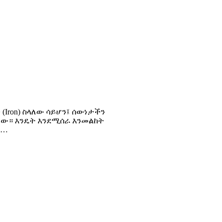
(Iron) ስላለው ሳይሆን፤ ሰውነታችን
 ነው። እንዴት እንደሚሰራ እንመልከት
!…