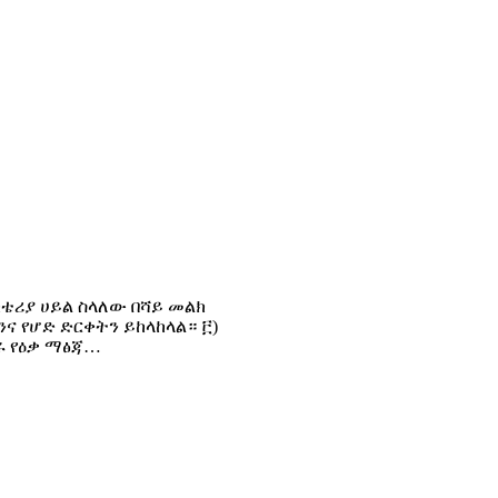
ቴሪያ ሀይል ስላለው በሻይ መልክ
 የሆድ ድርቀትን ይከላከላል። ፫)
ሩ የዕቃ ማፅጃ…