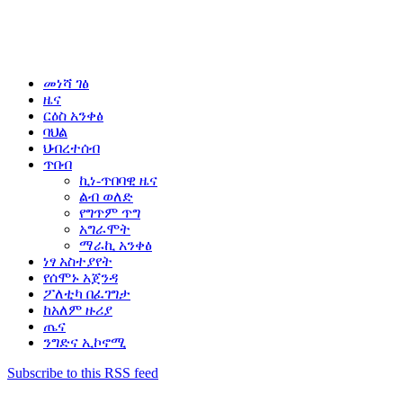
መነሻ ገፅ
ዜና
ርዕስ አንቀፅ
ባህል
ህብረተሰብ
ጥበብ
ኪነ-ጥበባዊ ዜና
ልብ ወለድ
የግጥም ጥግ
አግራሞት
ማራኪ አንቀፅ
ነፃ አስተያየት
የሰሞኑ አጀንዳ
ፖለቲካ በፈገግታ
ከአለም ዙሪያ
ጤና
ንግድና ኢኮኖሚ
Subscribe to this RSS feed