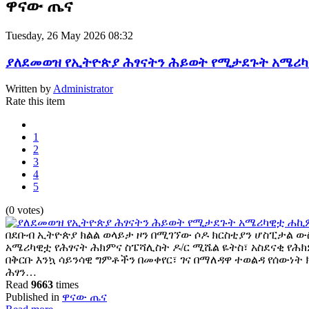
ዋናው ጤና
Tuesday, 26 May 2026 08:32
ያለደመወዝ የኢትዮጵያ ሕፃናትን ሕይወት የሚታደጉት አሜሪ
Written by
Administrator
Rate this item
1
2
3
4
5
(0 votes)
በደቡብ ኢትዮጵያ ክልል ወላይታ ዞን በሚገኘው ሶዶ ክርስቲያን ሆስፒታል ው
አሜሪካዊቷ የሕፃናት ሕክምና ስፔሻሊስት ዶ/ር ሚሼል ዬትስ፣ አስደናቂ የሕ
በቅርቡ እንኳ ሳይንሳዊ ግምቶችን በመቀየር፣ ገና በማለዳዋ ተወልዳ የሰውነት 
ሕፃን…
Read
9663
times
Published in
ዋናው ጤና