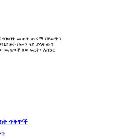
ኳር የበዛበት መጠጥ ጤናማ ህይወትን
 የህይወት ዘመን ላይ ያላቸውን
ቸው መጠጦች ለውፍረት፣ ለስኳር
ምስት ጥቅሞች