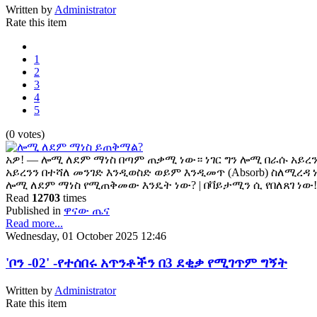
Written by
Administrator
Rate this item
1
2
3
4
5
(0 votes)
አዎ! — ሎሚ ለደም ማነስ በጣም ጠቃሚ ነው። ነገር ግን ሎሚ በራሱ አይረን 
አይረንን በተሻለ መንገድ እንዲወስድ ወይም እንዲመጥ (Absorb) ስለሚረዳ
ሎሚ ለደም ማነስ የሚጠቅመው እንዴት ነው? | በቫይታሚን ሲ የበለጸገ ነው
Read
12703
times
Published in
ዋናው ጤና
Read more...
Wednesday, 01 October 2025 12:46
'ቦን -02' -የተሰበሩ አጥንቶችን በ3 ደቂቃ የሚገጥም ግኝት
Written by
Administrator
Rate this item