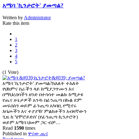
አሜባ 'ኪንታሮት' ያመጣል?
Written by
Administrator
Rate this item
1
2
3
4
5
(1 Vote)
አሜባ 'ኪንታሮት' ያመጣል?ከእለት ተእለት
የህክምና ስራችን ላይ ከሚያጋጥሙን እና
በማህረሰባችን ዘንድ በተሳሳተ መልኩ ከሚታዩ
የጤና ሁኔታዎች አንዱ በፊንጢጣ በኩል ደም
መፍሰስን ወይም ፊንጢጣ አካባቢ የሚኖሩ
እባጮችን እና ተያያዥ ምልክቶችን አብዛኛውን
ጊዜ ከ 'ሄሞሮይድስ' (የፊንጢጣ ኪንታሮት)
ወይም አሜባ ህመም ጋር ብቻ…
Read
1590
times
Published in
ዋናው ጤና