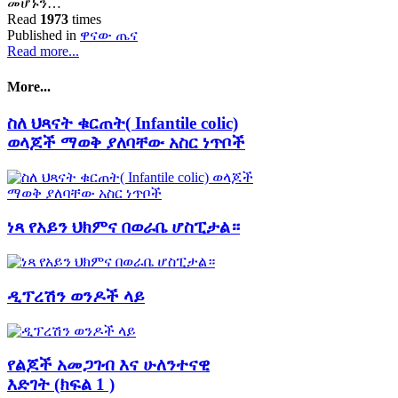
መሆኑን…
Read
1973
times
Published in
ዋናው ጤና
Read more...
More...
ስለ ህጻናት ቁርጠት( Infantile colic)
ወላጆች ማወቅ ያለባቸው አስር ነጥቦች
ነጻ የአይን ህክምና በወራቤ ሆስፒታል።
ዲፕረሽን ወንዶች ላይ
የልጆች አመጋገብ እና ሁለንተናዊ
እድገት (ክፍል 1 )