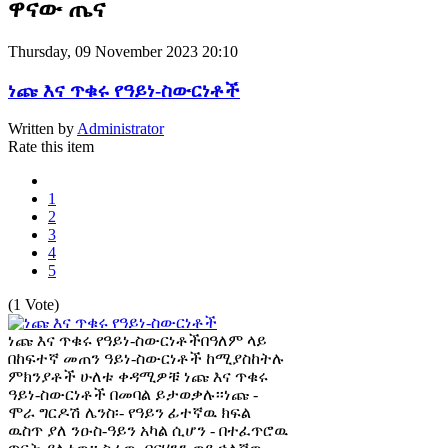
ዋናው ጤና
Thursday, 09 November 2023 20:10
ነጩ እና ጥቁሩ የዓይነ-ስውርነቶች
Written by
Administrator
Rate this item
1
2
3
4
5
(1 Vote)
ነጩ እና ጥቁሩ የዓይነ-ስውርነቶችበዓለም ላይ
በከፍተኛ መጠን ዓይነ-ስውርነቶች ከሚያስከትሉ
ምክንያቶች ሁለቱ ቀዳሚዎቹ ነጩ እና ጥቁሩ
ዓይነ-ስውርነቶች በመባል ይታወቃሉ፡፡ነጩ -
ሞራ ግርዶሽ ሌንስ፡- የዓይን ፊተኛዉ ክፍል
ዉስጥ ያለ ንዑስ-ዓይን አካል ሲሆን - በተፈጥሮዉ