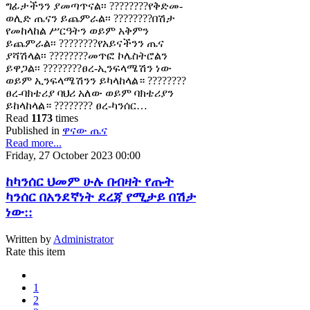
ግፊታችንን ያመጣጥናል፡፡ ????????የቅድመ-
ወሊድ ጤናን ይጨምራል፡፡ ????????በሽታ
የመከላከል ሥርዓትን ወይም አቅምን
ይጨምራል፡፡ ????????የአይናችንን ጤና
ያሻሽላል፡፡ ????????መጥፎ ኮሌስትሮልን
ይዋጋል፡፡ ????????ፀረ-ኢንፍላሜሽን ነው
ወይም ኢንፍላሜሽንን ይካላከላል። ????????
ፀረ-ባክቴሪያ ባህሪ አለው ወይም ባክቴሪያን
ይከላከላል። ???????? ፀረ-ካንሰር…
Read
1173
times
Published in
ዋናው ጤና
Read more...
Friday, 27 October 2023 00:00
ከካንሰር ህመም ሁሉ በብዛት የጡት
ካንሰር በአንደኛነት ደረጃ የሚታይ በሽታ
ነው::
Written by
Administrator
Rate this item
1
2