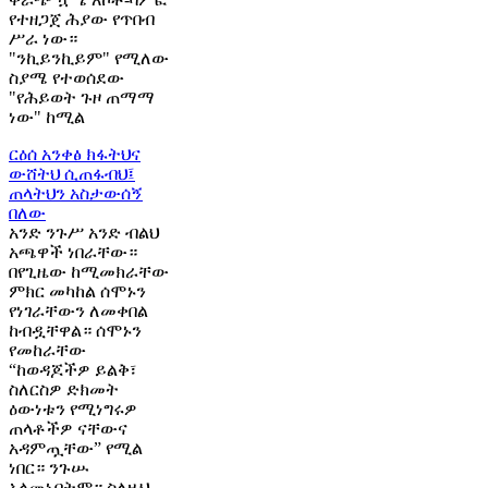
የተዘጋጀ ሕያው የጥበብ
ሥራ ነው።
"ንኪይንኪይም" የሚለው
ስያሜ የተወሰደው
"የሕይወት ጉዞ ጠማማ
ነው" ከሚል
ርዕሰ አንቀፅ
ክፋትህና
ውሸትህ ሲጠፋብህ፤
ጠላትህን አስታውሰኝ
በለው
አንድ ንጉሥ አንድ ብልህ
አጫዋች ነበራቸው።
በየጊዜው ከሚመክራቸው
ምክር መካከል ሰሞኑን
የነገራቸውን ለመቀበል
ከብዷቸዋል። ሰሞኑን
የመከራቸው
“ከወዳጆችዎ ይልቅ፣
ስለርስዎ ድክመት
ዕውነቱን የሚነግሩዎ
ጠላቶችዎ ናቸውና
አዳምጧቸው” የሚል
ነበር። ንጉሡ
አላመኑበትም። ስለዚህ