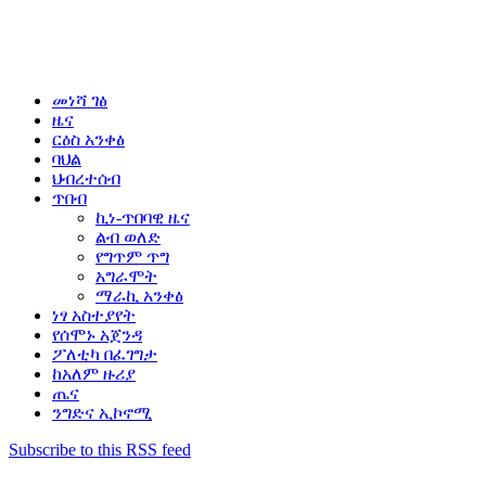
መነሻ ገፅ
ዜና
ርዕስ አንቀፅ
ባህል
ህብረተሰብ
ጥበብ
ኪነ-ጥበባዊ ዜና
ልብ ወለድ
የግጥም ጥግ
አግራሞት
ማራኪ አንቀፅ
ነፃ አስተያየት
የሰሞኑ አጀንዳ
ፖለቲካ በፈገግታ
ከአለም ዙሪያ
ጤና
ንግድና ኢኮኖሚ
Subscribe to this RSS feed