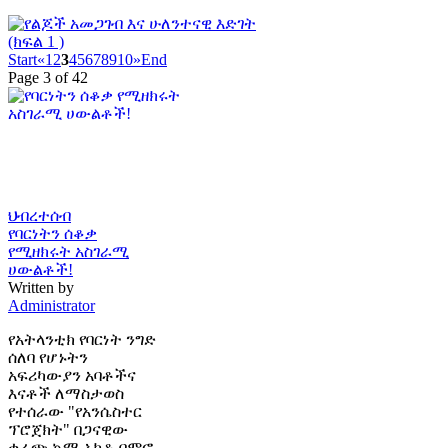
Start
«
1
2
3
4
5
6
7
8
9
10
»
End
Page 3 of 42
ህብረተሰብ
የባርነትን ሰቆቃ
የሚዘክሩት አስገራሚ
ሀውልቶች!
Written by
Administrator
የአትላንቲክ የባርነት ንግድ
ሰለባ የሆኑትን
አፍሪካውያን አባቶችና
እናቶች ለማስታወስ
የተሰራው "የአንሴስተር
ፕሮጀክት" በጋናዊው
ቀራጭ ኳሜ አኮቶ-ባምፎ