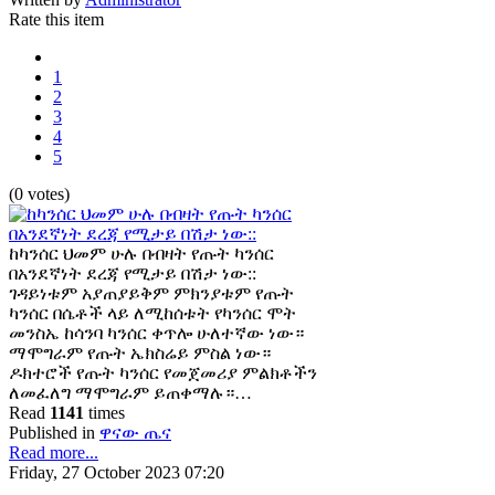
Rate this item
1
2
3
4
5
(0 votes)
ከካንሰር ህመም ሁሉ በብዛት የጡት ካንሰር
በአንደኛነት ደረጃ የሚታይ በሽታ ነው::
ገዳይነቱም አያጠያይቅም ምክንያቱም የጡት
ካንሰር በሴቶች ላይ ለሚከሰቱት የካንሰር ሞት
መንስኤ ከሳንባ ካንሰር ቀጥሎ ሁለተኛው ነው።
ማሞግራም የጡት ኤክስሬይ ምስል ነው።
ዶክተሮች የጡት ካንሰር የመጀመሪያ ምልክቶችን
ለመፈለግ ማሞግራም ይጠቀማሉ።…
Read
1141
times
Published in
ዋናው ጤና
Read more...
Friday, 27 October 2023 07:20