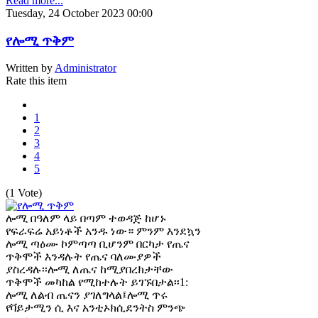
Read more...
Tuesday, 24 October 2023 00:00
የሎሚ ጥቅም
Written by
Administrator
Rate this item
1
2
3
4
5
(1 Vote)
ሎሚ በዓለም ላይ በጣም ተወዳጅ ከሆኑ
የፍራፍሬ አይነቶች አንዱ ነው። ምንም እንደኳን
ሎሚ ጣዕሙ ኮምጣጣ ቢሆንም በርካታ የጤና
ጥቅሞች እንዳሉት የጤና ባለሙያዎች
ያስረዳሉ፡፡ሎሚ ለጤና ከሚያበረክታቸው
ጥቅሞች መካከል የሚከተሉት ይገኙበታል፡፡1:
ሎሚ ለልብ ጤናን ያገለግላል፤ሎሚ ጥሩ
የቫይታሚን ሲ እና አንቲኦክሲደንትስ ምንጭ