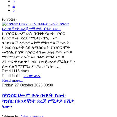
3
4
5
(0 votes)
ከካንሰር ህመም ሁሉ በብዛት የጡት ካንሰር
በአንደኛነት ደረጃ የሚታይ በሽታ ነው::
ገዳይነቱም አያጠያይቅም ምክንያቱም የጡት
ካንሰር በሴቶች ላይ ለሚከሰቱት የካንሰር ሞት
መንስኤ ከሳንባ ካንሰር ቀጥሎ ሁለተኛው ነው።
ማሞግራም የጡት ኤክስሬይ ምስል ነው።
ዶክተሮች የጡት ካንሰር የመጀመሪያ ምልክቶችን
ለመፈለግ ማሞግራም ይጠቀማሉ።…
Read
1115
times
Published in
ዋናው ጤና
Read more...
Friday, 27 October 2023 00:00
ከካንሰር ህመም ሁሉ በብዛት የጡት
ካንሰር በአንደኛነት ደረጃ የሚታይ በሽታ
ነው::
Written by
Administrator