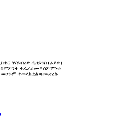
ስቴር ከሃይብሪድ ዲዛይንስ (ራይድ)
ስራ ስምምነት ተፈራረሙ። ስምምነቱ
ይ መሆኑም ተመላክቷል።በመድረኩ
ል