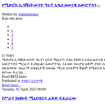
የሚድሮክ ኢንቨስትመንት ግሩፕ አዲስ ዘመናዊ አውሮፕላን---
Written by
Administrator
Rate this item
1
2
3
4
5
(1 Vote)
ሚድሮክ ኢንቨስትመንት ግሩፕ፣ በ3.6 ሚሊዮን ዶላር የገዛትን አዲስ ዘመናዊ
አውሮፕላን ማረፊያ ተረክቧል፡፡ አውሮፕላኗ 14 ሰው የመያዝ አቅም ያላት 
በሌለባቸው ገጠራማ አካባቢዎች በቀላሉ ማረፍ እንደምትችልም የሚድሮክ ኢ
የሆነው ትራንስ…
Read
9172
times
Published in
ንግድና ኢኮኖሚ
Read more...
Tuesday, 01 April 2025 00:00
የሥራና ክህሎት ሚኒስቴርና ራይድ ተፈራረሙ