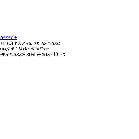
ሚዲያ ኢትዮጵያ ብራንድ አምባሳደር
መጪና ዋና አከፋፋይ ከሆነው
ዋል፡፡ባለፈው ረቡዕ መጋቢት 10 ቀን