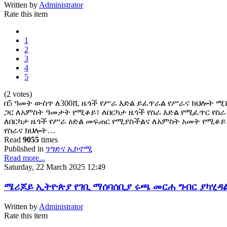
Written by
Administrator
Rate this item
1
2
3
4
5
(2 votes)
በ5 ዓመት ውስጥ ለ300ሺ ዜጎች የሥራ እድል ይፈጥራል የሥራና ክህሎት ሚኒ
ጋር ለአምስት ዓመታት የሚቆይ፣ ለበርካታ ዜጎች የስራ እድል የሚፈጥር የ
ለበርካታ ዜጎች የሥራ ዕድል መፍጠር የሚያስችልና ለአምስት አመት የሚቆ
የስራና ክህሎት…
Read
9055
times
Published in
ንግድና ኢኮኖሚ
Read more...
Saturday, 22 March 2025 12:49
ሜሪጆይ ኢትዮጵያ የገቢ ማሰባሰቢያ ሩጫ መርሐ ግብር ያካሂዳ
Written by
Administrator
Rate this item