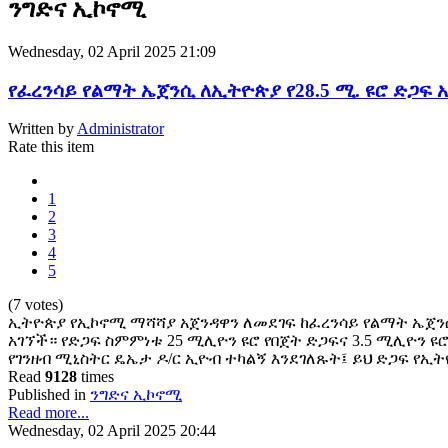
ንግድና ኢኮኖሚ
Wednesday, 02 April 2025 21:09
የፈረንሳይ የልማት ኤጀንሲ ለኢትዮጵያ የ28.5 ሚ. ዩሮ ድጋፍ አ
Written by
Administrator
Rate this item
1
2
3
4
5
(7 votes)
ኢትዮጵያ የኢኮኖሚ ማሻሻያ አጀንዳዋን ለመደገፍ ከፈረንሳይ የልማት ኤጀንሲ 
አገኘች። የድጋፍ ስምምነቱ 25 ሚሊዮን ዩሮ የበጀት ድጋፍና 3.5 ሚሊዮን ዩ
የገንዘብ ሚኒስትር ዴኤታ ዶ/ር ኢዮብ ተካልኝ እንደገለጹት፤ ይህ ድጋፍ የኢ
Read
9128
times
Published in
ንግድና ኢኮኖሚ
Read more...
Wednesday, 02 April 2025 20:44