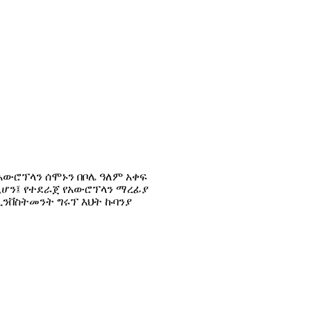
 አውሮፕላን ሰሞኑን በቦሌ ዓለም አቀፍ
ሲሆን፤ የተደራጀ የአውሮፕላን ማረፊያ
ንቨስትመንት ግሩፕ እህት ኩባንያ