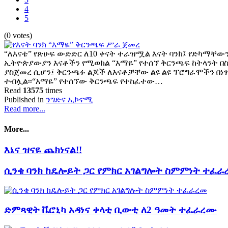
4
5
(0 votes)
“ለእናቴ” የጽሁፍ ውድድር ለ10 ቀናት ተራዝሟል እናት ባንክ፤ የድካማቸውን
ኢትዮጵያውያን እናቶችን የሚወክል “እማዬ” የተሰኘ ቅርንጫፍ ከትላንት በ
ያስጀመረ ሲሆን፤ ቅርንጫፉ ልጆች ለእናቶቻቸው ልዩ ልዩ ፕሮግራሞችን በነ
ተብሏል፡፡“እማዬ” የተሰኘው ቅርንጫፍ የተከፈተው…
Read
13575
times
Published in
ንግድና ኢኮኖሚ
Read more...
More...
እኔና ዝናዬ ጨክነናል!!
ሲንቄ ባንክ ከዴሎይት ጋር የምክር አገልግሎት ስምምነት ተፈራ
ድምጻዊት ቬሮኒካ አዳነና ቀላቲ ቢውቲ ለ2 ዓመት ተፈራረሙ