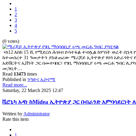
1
2
3
4
5
(0 votes)
•ከ12 እስከ 15 ሺ የሚደርስ ሕዝብ ይሳተፋል ተብሏል ከሦስት ወራት በኋላ
ከተመሰረተ 31 ዓመታትን ያስቆጠረው ሜሪጆይ ኢትዮጵያ የበጎ አድራጎትና 
አድቨርትና ኢቨንት ጋር በመተባበር፣ የገቢ ማሰባሰቢያ ሩጫ መርሐ ግብር ሊያ
መጋቢት…
Read
13473
times
Published in
ንግድና ኢኮኖሚ
Read more...
Saturday, 22 March 2025 12:47
ቬሮኒካ አዳነ ከMidea ኢትዮጵያ ጋር በብራንድ አምባሳደርነ
Written by
Administrator
Rate this item
1