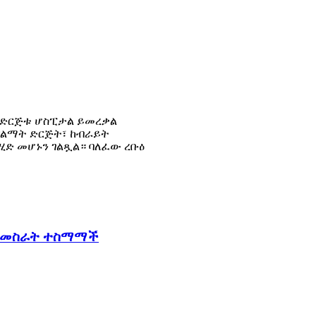
 የድርጅቱ ሆስፒታል ይመረቃል
የልማት ድርጅት፣ ከብራይት
ካሂድ መሆኑን ገልጿል። ባለፈው ረቡዕ
ት ለመስራት ተስማማች