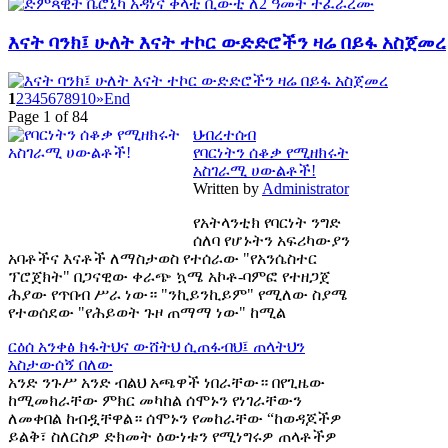
እናት ባንክ፤ ሁለት እናት ተኮር ውድድሮችን ዛሬ በይፋ አስጀመረ
1
2
3
4
5
6
7
8
9
10
»
End
Page 1 of 84
ህብረተሰብ
የባርነትን ሰቆቃ የሚዘክሩት
አስገራሚ ሀውልቶች!
Written by
Administrator
የአትላንቲክ የባርነት ንግድ
ሰለባ የሆኑትን አፍሪካውያን
አባቶችና እናቶች ለማስታወስ የተሰራው "የአንሴስተር
ፕሮጀክት" በጋናዊው ቀራጭ ኳሜ አኮቶ-ባምፎ የተዘጋጀ
ሕያው የጥበብ ሥራ ነው። "ንኪይንኪይም" የሚለው ስያሜ
የተወሰደው "የሕይወት ጉዞ ጠማማ ነው" ከሚል
ርዕሰ አንቀፅ
ክፋትህና ውሸትህ ሲጠፋብህ፤ ጠላትህን
አስታውሰኝ በለው
አንድ ንጉሥ አንድ ብልህ አጫዋች ነበራቸው። በየጊዜው
ከሚመክራቸው ምክር መካከል ሰሞኑን የነገራቸውን
ለመቀበል ከብዷቸዋል። ሰሞኑን የመከራቸው “ከወዳጆችዎ
ይልቅ፣ ስለርስዎ ድክመት ዕውነቱን የሚነግሩዎ ጠላቶችዎ