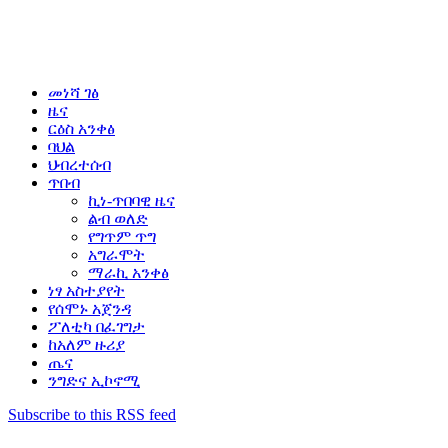
መነሻ ገፅ
ዜና
ርዕስ አንቀፅ
ባህል
ህብረተሰብ
ጥበብ
ኪነ-ጥበባዊ ዜና
ልብ ወለድ
የግጥም ጥግ
አግራሞት
ማራኪ አንቀፅ
ነፃ አስተያየት
የሰሞኑ አጀንዳ
ፖለቲካ በፈገግታ
ከአለም ዙሪያ
ጤና
ንግድና ኢኮኖሚ
Subscribe to this RSS feed