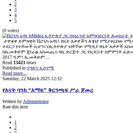
2
3
4
5
(0 votes)
ታዋቂዋ ድምጻዊት ቬሮኒካ አዳነ፣ የቤት እቃዎችን ለገበያ የሚያቀርበው የ
ተደርጋ የተሾመች ሲሆን፤ በኢትዮጵያ ብቸኛው የሚዲያ የቤት እቃዎች አስ
ከኬ.መቅድም ጄነራል አስመጪና ላኪ ድርጅት ጋር የአጋርነት ስምምነት ፈጽመ
2017 ዓ.ም፣ ኬ.መቅድም…
Read
13423
times
Published in
ንግድና ኢኮኖሚ
Read more...
Saturday, 22 March 2025 12:32
የእናት ባንክ “እማዬ” ቅርንጫፍ ሥራ ጀመረ
Written by
Administrator
Rate this item
1
2
3