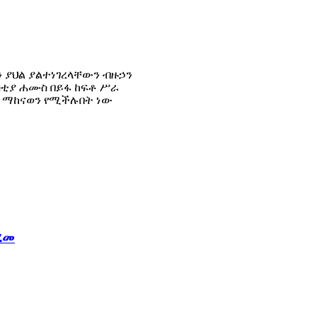
 ያህል ያልተነገረላቸውን ብዙኃን
ስቲያ ሐሙስ በይፋ ከፍቶ ሥራ
ፃ ማከናወን የሚችሉበት ነው
ረመ