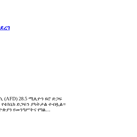
ደረገ
(AFD) 28.5 ሚሊዮን ዩሮ ድጋፍ
ሮ የቴክኒክ ድጋፍን ያካትታል ተብሏል።
ትዮጵያን የመንግሥትና የግል…