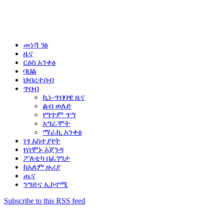
መነሻ ገፅ
ዜና
ርዕስ አንቀፅ
ባህል
ህብረተሰብ
ጥበብ
ኪነ-ጥበባዊ ዜና
ልብ ወለድ
የግጥም ጥግ
አግራሞት
ማራኪ አንቀፅ
ነፃ አስተያየት
የሰሞኑ አጀንዳ
ፖለቲካ በፈገግታ
ከአለም ዙሪያ
ጤና
ንግድና ኢኮኖሚ
Subscribe to this RSS feed