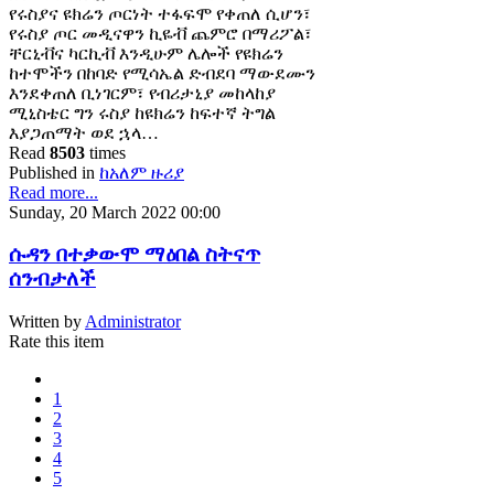
የሩስያና ዩክሬን ጦርነት ተፋፍሞ የቀጠለ ሲሆን፣
የሩስያ ጦር መዲናዋን ኪዬቭ ጨምሮ በማሪፖል፣
ቸርኒቭና ካርኪቭ እንዲሁም ሌሎች የዩክሬን
ከተሞችን በከባድ የሚሳኤል ድብደባ ማውደሙን
እንደቀጠለ ቢነገርም፣ የብሪታኒያ መከላከያ
ሚኒስቴር ግን ሩስያ ከዩክሬን ከፍተኛ ትግል
እያጋጠማት ወደ ኋላ…
Read
8503
times
Published in
ከአለም ዙሪያ
Read more...
Sunday, 20 March 2022 00:00
ሱዳን በተቃውሞ ማዕበል ስትናጥ
ሰንብታለች
Written by
Administrator
Rate this item
1
2
3
4
5