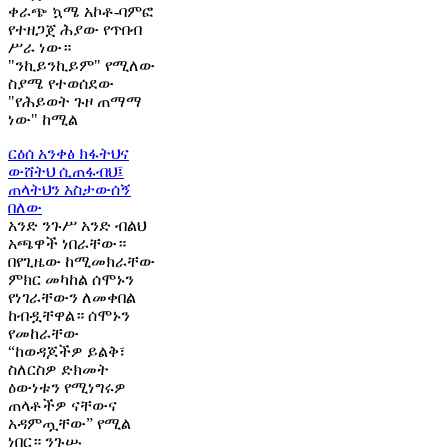
ቀራጭ ኳሜ አኮቶ-ባምፎ
የተዘጋጀ ሕያው የጥበብ
ሥራ ነው።
"ንኪይንኪይም" የሚለው
ስያሜ የተወሰደው
"የሕይወት ጉዞ ጠማማ
ነው" ከሚል
ርዕሰ አንቀፅ
ክፋትህና
ውሸትህ ሲጠፋብህ፤
ጠላትህን አስታውሰኝ
በለው
አንድ ንጉሥ አንድ ብልህ
አጫዋች ነበራቸው።
በየጊዜው ከሚመክራቸው
ምክር መካከል ሰሞኑን
የነገራቸውን ለመቀበል
ከብዷቸዋል። ሰሞኑን
የመከራቸው
“ከወዳጆችዎ ይልቅ፣
ስለርስዎ ድክመት
ዕውነቱን የሚነግሩዎ
ጠላቶችዎ ናቸውና
አዳምጧቸው” የሚል
ነበር። ንጉሡ