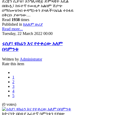
ደረጃን ሲይዝ፣ እንግሊዛዊቷ ድምጻዊት አዴል
በበኩሏ፤ ከፍተኛ የሙዚቃ አልበም ሽያጭ
በማስመዝገብ ቀዳሚነቱን ይዛለች፡፡አቤል ተስፋዬ
በቅርቡ ያወጣው…
Read
1938
times
Published in
ከአለም ዙሪያ
Read more...
Tuesday, 22 March 2022 00:00
ሩስያ፣ ዩክሬን እና የተቀረው አለም
በሳምንቱ
Written by
Administrator
Rate this item
1
2
3
4
5
(0 votes)
ከትናንት በስቲያ አራተኛ ሳምንቱን የያዘው