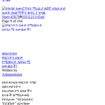
Start
«
4
5
6
7
8
9
10
11
12
13
»
End
Page 9 of 164
ህብረተሰብ
የባርነትን ሰቆቃ
የሚዘክሩት አስገራሚ
ሀውልቶች!
Written by
Administrator
የአትላንቲክ የባርነት ንግድ
ሰለባ የሆኑትን
አፍሪካውያን አባቶችና
እናቶች ለማስታወስ
የተሰራው "የአንሴስተር
ፕሮጀክት" በጋናዊው