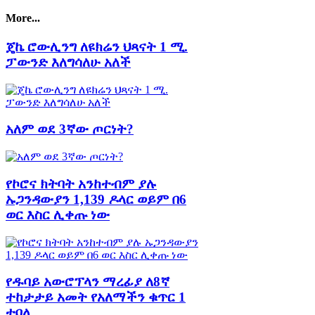
More...
ጄኬ ሮውሊንግ ለዩክሬን ህጻናት 1 ሚ.
ፓውንድ እለግሳለሁ አለች
አለም ወደ 3ኛው ጦርነት?
የኮሮና ክትባት አንከተብም ያሉ
ኡጋንዳውያን 1,139 ዶላር ወይም በ6
ወር እስር ሊቀጡ ነው
የዱባይ አውሮፕላን ማረፊያ ለ8ኛ
ተከታታይ አመት የአለማችን ቁጥር 1
ተባለ