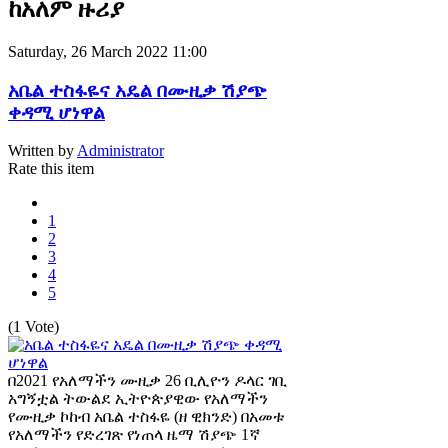
ከአለም ዙሪያ
Saturday, 26 March 2022 11:00
አቤል ተስፋዬና አዴል በሙዚቃ ሽያጭ
ቀዳሚ ሆነዋል
Written by
Administrator
Rate this item
1
2
3
4
5
(1 Vote)
በ2021 የአለማችን ሙዚቃ 26 ቢሊዮን ዶላር ገቢ
አግኝቷል ትውልደ ኢትዮጵያዊው የአለማችን
የሙዚቃ ኮከብ አቤል ተስፋዬ (ዘ ዊክንድ) በአመቱ
የአለማችን የድረገጽ የነጠላ ዜማ ሽያጭ 1ኛ