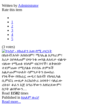
Written by
Administrator
Rate this item
1
2
3
4
5
(3 votes)
በኬዬቭ እሳት እየዘነበም፣ ሚሳኤል እያጓራም፣
እሪታ እየቀለጠም በጭንቁ መሃል ለአፍታ ብልጭ
ብለው የሚጠፉ የሰላም ብርሃኖች፣ ለቅጽበት
ተደምጠው የሚያልፉ የተስፋ ድምጾች
አልታጡም፡፡ሁለት ሳምንታትን በመከራ
የገፋችው የዩክሬኗ መዲና ኬዬቭ፣ የክላሲካል
ሲምፎኒ ሙዚቃ ኦርኬስትራ አባላት፣ ባለፈው
ረቡዕ፣ ቆፈን እጅ እግራቸውን እየበረደውም፣
ስጋት ልባቸውን…
Read
11582
times
Published in
ከአለም ዙሪያ
Read more...