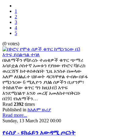
1
2
3
4
5
(0 votes)
በአለማችን የቫይረሱ ተጠቂዎች ቁጥር ጭማሪ
አሳይቷል ሶስተኛ አመቱን የያዘው የኮሮና ቫይረስ
ወረርሽኝ ከተቀሰቀሰበት ጊዜ አንስቶ በመላው
አለም ለህልፈተ ህይወት ዳርጓቸዋል ተብሎ በይፋ
የሚነገረው 6 ሚሊዮን ያህል ሰዎችን ቢሆንም፣
ትክክለኛው ቁጥር ግን ከዚህ በ3 እጥፍ
እንደሚበልጥ አንድ መረጃ አመለከተ፡፡በቅርቡ
በ191 የአለማችን…
Read
2392
times
Published in
ከአለም ዙሪያ
Read more...
Sunday, 13 March 2022 00:00
የሩስያ - ዩክሬይን አውዳሚ ጦርነት