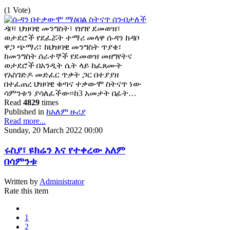
(1 Vote)
ዳቦ፣ ህዝባዊ መንግስት፣ የዘገየ ደመወዝ፣
ወታደሮች የደፈሯት ተማሪ መላዋ ሱዳን ከዳቦ
ዋጋ ጭማሪ፣ ከህዝባዊ መንግስት ጥያቄ፣
ከመንግስት ሰራተኞች የደመወዝ መዘግየትና
ወታደሮች በአንዲት ሴት ላይ ከፈጸሙት
የአስገድዶ መድፈር ጥቃት ጋር በተያያዘ
በተፈጠረ ህዝባዊ ቁጣና ተቃውሞ ስትናጥ ነው
ሳምንቱን ያሳለፈችው፡፡ከ3 አመታት በፊት…
Read
4829
times
Published in
ከአለም ዙሪያ
Read more...
Sunday, 20 March 2022 00:00
ሩስያ፣ ዩክሬን እና የተቀረው አለም
በሳምንቱ
Written by
Administrator
Rate this item
1
2