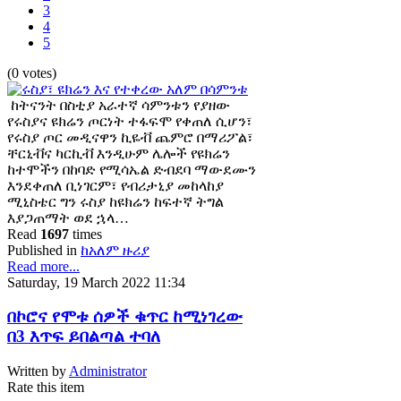
3
4
5
(0 votes)
ከትናንት በስቲያ አራተኛ ሳምንቱን የያዘው
የሩስያና ዩክሬን ጦርነት ተፋፍሞ የቀጠለ ሲሆን፣
የሩስያ ጦር መዲናዋን ኪዬቭ ጨምሮ በማሪፖል፣
ቸርኒቭና ካርኪቭ እንዲሁም ሌሎች የዩክሬን
ከተሞችን በከባድ የሚሳኤል ድብደባ ማውደሙን
እንደቀጠለ ቢነገርም፣ የብሪታኒያ መከላከያ
ሚኒስቴር ግን ሩስያ ከዩክሬን ከፍተኛ ትግል
እያጋጠማት ወደ ኋላ…
Read
1697
times
Published in
ከአለም ዙሪያ
Read more...
Saturday, 19 March 2022 11:34
በኮሮና የሞቱ ሰዎች ቁጥር ከሚነገረው
በ3 እጥፍ ይበልጣል ተባለ
Written by
Administrator
Rate this item