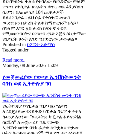
ይህ በዓይነቱ ትልቁ የተባለው የዘንድሮው የዓለም
ዋንጫ የተሳታፊ ሀገራትን ቁጥር ወደ 48 ያሳደገ
ሲሆን፣ በአጠቃላይ 104 ጨዋታዎች
ይደረጉበታል። ይህ ሰፊ የተሳትፎ መጠን
ውድድሩን በታሪክ ትልቁ ከማድረጉም በላይ፣
በዓለም እግር ኳስ ታሪክ ከፍተኛ ትርፍ
የሚመዘገብበትና በገንዘብ ረገድ እጅግ ስኬታማው
የስፖርት ሁነት እንደሚያደርገው ታውቋል።
Published in
ስፖርት አድማስ
Tagged under
Read more...
Monday, 08 June 2026 15:09
የመጀመሪያው የውጭ ኢንቨስትመንት
ባንክ ወደ ኢትዮጵያ ገባ
የኢትዮጵያ የካፒታል ገበያ ባለሥልጣን
ለናይጄሪያው ዩናይትድ ካፒታል ግሩፕ ተቀጥላ
ኩባንያ ለሆነው "ዩናይትድ ካፒታል ፋይናንሻል
ሰርቪስ" ለመጀመሪያ ጊዜ የውጭ
ኢንቨስትመንት ባንክ ፈቃድ ሰጥቷል። ተቋሙ
በሕግ ከተቀመጠው የ25 ሚሊዮን ብር አነስተኛ