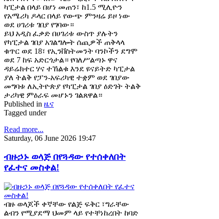
ካፒታል በላይ በሆነ መጠን፣ ከ1.5 ሚሊዮን
የአሜሪካ ዶላር በላይ የውጭ ምንዛሬ ይዞ ነው
ወደ ሀገሪቱ ገበያ የገባው።
ይህ አዲስ ፈቃድ በሀገሪቱ ውስጥ ያሉትን
የካፒታል ገበያ አገልግሎት ሰጪዎች ጠቅላላ
ቁጥር ወደ 18፣ የኢንቨስትመንት ባንኮችን ደግሞ
ወደ 7 ከፍ አድርጎታል። የባለሥልጣኑ ዋና
ዳይሬክተር ሃና ተኸልቁ እንደ ዩናይትድ ካፒታል
ያለ ትልቅ የፓን-አፍሪካዊ ተቋም ወደ ገበያው
መግባቱ ለኢትዮጵያ የካፒታል ገበያ ዕድገት ትልቅ
ታሪካዊ ምዕራፍ መሆኑን ገልጸዋል።
Published in
ዜና
Tagged under
Read more...
Saturday, 06 June 2026 19:47
ብዙኃኑ ወላጅ በየጓዳው የተሰቀለበት
የፈተና መስቀል!
ብዙ ወላጆች ቀኛቸው የልጅ ፍቅር ፣ግራቸው
ልብን የሚያደማ ህመም ላይ የተቸነከረበት ከባድ