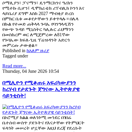
ሶማሊያን፣ ፓናማን፣ ዴንማርክንና ግሪክን
የሚተኩ ሲሆን፤ ዲሞክራቲክ ሪፐብሊክ ኮንጎ እና
ላይቤሪያ ደግሞ እስከ 2027 ማብቂያ ድረስ
በምክር ቤቱ መቆየታቸውን ይቀጥላሉ። በሌላ
በኩል የተመድ ጠቅላላ ጉባኤ የባንግላዲሽን
የውጭ ጉዳይ ሚኒስትር ካሊሉር ራህማንን
በመስከረም ወር ለሚጀምረው ለ81ኛው
የጉባኤው ክፍለ-ጊዜ ፕሬዝዳንት አድርጎ
መምረጡ ታውቋል።
Published in
ከአለም ዙሪያ
Tagged under
Read more...
Thursday, 04 June 2026 10:54
በሚሊዮን የሚቆጠሩ አፍሪካውያንን
ከረሃብ የታደጉት ጀግናው ኢትዮጵያዊ
ሳይንቲስት!
በኦሮሚያ ክልል ወለንኮሚ መንደር በገበሬ
ቤተሰብ ውስጥ ያደጉትና የእናታቸው የትምህርት
ፍላጎት መሠረት ሆኗቸው እዚህ ደረጃ የደረሱት