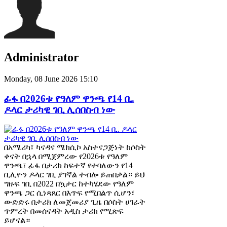
Administrator
Monday, 08 June 2026 15:10
ፊፋ በ2026ቱ የዓለም ዋንጫ የ14 ቢ.
ዶላር ታሪካዊ ገቢ ሊሰበስብ ነው
በአሜሪካ፣ ካናዳና ሜክሲኮ አስተናጋጅነት ከሶስት
ቀናት በኋላ በሚጀምረው የ2026ቱ የዓለም
ዋንጫ፣ ፊፋ በታሪክ ከፍተኛ የተባለውን የ14
ቢሊዮን ዶላር ገቢ ያገኛል ተብሎ ይጠበቃል። ይህ
ግዙፍ ገቢ በ2022 በኳታር ከተካሄደው የዓለም
ዋንጫ ጋር ሲነጻጸር በእጥፍ የሚበልጥ ሲሆን፣
ውድድሩ በታሪክ ለመጀመሪያ ጊዜ በሶስት ሀገራት
ጥምረት በመሰናዳት አዲስ ታሪክ የሚጽፍ
ይሆናል።