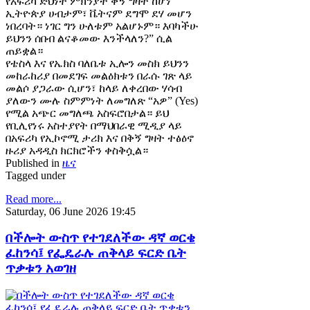
የአፍሪካ ድህነት ምክንያት ቅኝ ግዛት ከሆነ
ኢትዮጵያ ሀብታም፣ ቬትናም ደግሞ ደሃ መሆን
ነበረባት። ነገር ግን ሁለቱም አልሆኑም። እባካችሁ
ይህንን ሰበብ ልናቆመው እንችላለን?” ሲል
ጠይቋል።
የቴስላ እና የኤክስ ባለቤቱ ኢሎን መስክ ይህንን
መከራከሪያ በመደገፍ መልዕክቱን በራሱ ገጽ ላይ
መልሶ ያጋራው ሲሆን፣ ከላይ ለቀረበው ሃሳብ
ያለውን ሙሉ ስምምነት ለመግለጽ “አዎ” (Yes)
የሚል አጭር መግለጫ አስፍሮበታል። ይህ
የቢሊየነሩ አስተያየት በማህበራዊ ሚዲያ ላይ
በአፍሪካ የኢኮኖሚ ታሪክ እና በቅኝ ግዛት ተፅዕኖ
ዙሪያ አዳዲስ ክርክሮችን ቀስቅሷል።
Published in
ዜና
Tagged under
Read more...
Saturday, 06 June 2026 19:45
በችሎት ውስጥ የተገደለችው ዳኛ ወርቄ
ፈከንሳ፤ የፌዴራሉ ጠቅላይ ፍርድ ቤት
ጥቃቱን አወገዘ