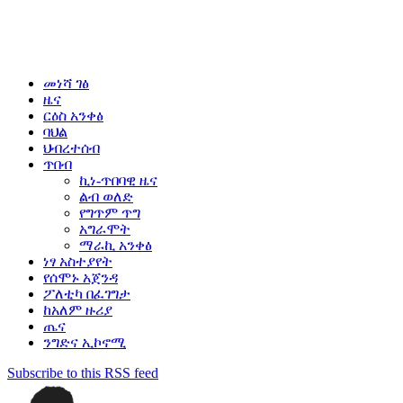
መነሻ ገፅ
ዜና
ርዕስ አንቀፅ
ባህል
ህብረተሰብ
ጥበብ
ኪነ-ጥበባዊ ዜና
ልብ ወለድ
የግጥም ጥግ
አግራሞት
ማራኪ አንቀፅ
ነፃ አስተያየት
የሰሞኑ አጀንዳ
ፖለቲካ በፈገግታ
ከአለም ዙሪያ
ጤና
ንግድና ኢኮኖሚ
Subscribe to this RSS feed