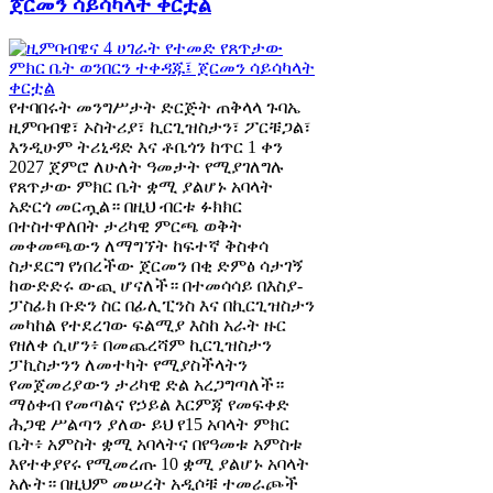
ጀርመን ሳይሳካላት ቀርቷል
የተባበሩት መንግሥታት ድርጅት ጠቅላላ ጉባኤ
ዚምባብዌ፣ ኦስትሪያ፣ ኪርጊዝስታን፣ ፖርቹጋል፣
እንዲሁም ትሪኒዳድ እና ቶቤጎን ከጥር 1 ቀን
2027 ጀምሮ ለሁለት ዓመታት የሚያገለግሉ
የጸጥታው ምክር ቤት ቋሚ ያልሆኑ አባላት
አድርጎ መርጧል። በዚህ ብርቱ ፉክክር
በተስተዋለበት ታሪካዊ ምርጫ ወቅት
መቀመጫውን ለማግኘት ከፍተኛ ቅስቀሳ
ስታደርግ የነበረችው ጀርመን በቂ ድምፅ ሳታገኝ
ከውድድሩ ውጪ ሆናለች። በተመሳሳይ በእስያ-
ፓስፊክ ቡድን ስር በፊሊፒንስ እና በኪርጊዝስታን
መካከል የተደረገው ፍልሚያ እስከ አራት ዙር
የዘለቀ ሲሆን፥ በመጨረሻም ኪርጊዝስታን
ፓኪስታንን ለመተካት የሚያስችላትን
የመጀመሪያውን ታሪካዊ ድል አረጋግጣለች።
ማዕቀብ የመጣልና የኃይል እርምጃ የመፍቀድ
ሕጋዊ ሥልጣን ያለው ይህ የ15 አባላት ምክር
ቤት፥ አምስት ቋሚ አባላትና በየዓመቱ አምስቱ
እየተቀያየሩ የሚመረጡ 10 ቋሚ ያልሆኑ አባላት
አሉት። በዚህም መሠረት አዲሶቹ ተመራጮች