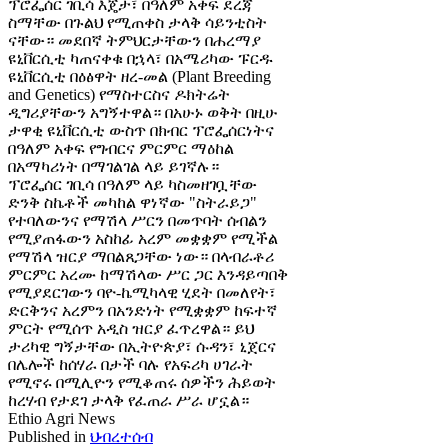
ፕሮፌሰር ገቢሳ እጄታ፣ በዓለም አቀፍ ደረጃ
ስማቸው በጉልህ የሚጠቀስ ታላቅ ሳይንቲስት
ናቸው። መደበኛ ትምህርታቸውን በሐረማያ
ዩኒቨርሲቲ ካጠናቀቁ በኋላ፣ በአሜሪካው ፑርዱ
ዩኒቨርሲቲ በዕፅዋት ዘረ-መል (Plant Breeding
and Genetics) የማስተርስና ዶክትሬት
ዲግሪያቸውን አግኝተዋል። በአሁኑ ወቅት በዚሁ
ታዋቂ ዩኒቨርሲቲ ውስጥ በክብር ፕሮፌሰርነትና
በዓለም አቀፍ የግብርና ምርምር ማዕከል
በአማካሪነት በማገልገል ላይ ይገኛሉ።
ፕሮፌሰር ገቢሳ በዓለም ላይ ካስመዘገቧቸው
ድንቅ ስኬቶች መካከል ዋነኛው "ስትራይጋ"
የተባለውንና የማሽላ ሥርን በመጥባት ሰብልን
የሚያጠፋውን አስከፊ አረም መቋቋም የሚችል
የማሽላ ዝርያ ማበልጸጋቸው ነው። በላብራቶሪ
ምርምር አረሙ ከማሽላው ሥር ጋር እንዳይጣበቅ
የሚያደርገውን ባዮ-ኬሚካላዊ ሂደት በመለየት፣
ድርቅንና አረምን በአንድነት የሚቋቋም ከፍተኛ
ምርት የሚሰጥ አዲስ ዝርያ ፈጥረዋል። ይህ
ታሪካዊ ግኝታቸው በኢትዮጵያ፣ ሱዳን፣ ኒጀርና
በሌሎች ከሰሃራ በታች ባሉ የአፍሪካ ሀገራት
የሚኖሩ በሚሊዮን የሚቆጠሩ ሰዎችን ሕይወት
ከረሃብ የታደገ ታላቅ የፈጠራ ሥራ ሆኗል።
Ethio Agri News
Published in
ህብረተሰብ