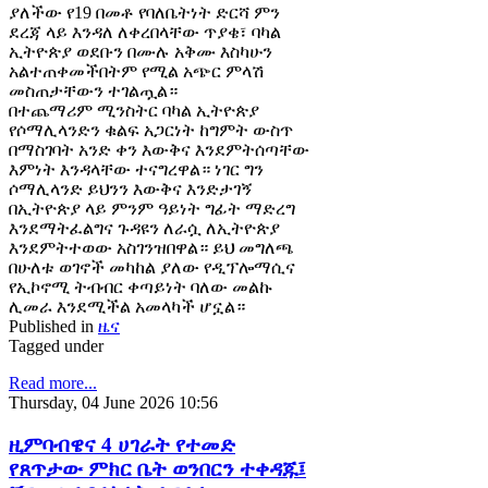
ያለችው የ19 በመቶ የባለቤትነት ድርሻ ምን
ደረጃ ላይ እንዳለ ለቀረበላቸው ጥያቄ፣ ባካል
ኢትዮጵያ ወደቡን በሙሉ አቅሙ እስካሁን
አልተጠቀመችበትም የሚል አጭር ምላሽ
መስጠታቸውን ተገልጧል።
በተጨማሪም ሚንስትር ባካል ኢትዮጵያ
የሶማሊላንድን ቁልፍ አጋርነት ከግምት ውስጥ
በማስገባት አንድ ቀን እውቅና እንደምትሰጣቸው
እምነት እንዳላቸው ተናግረዋል። ነገር ግን
ሶማሊላንድ ይህንን እውቅና እንድታገኝ
በኢትዮጵያ ላይ ምንም ዓይነት ግፊት ማድረግ
እንደማትፈልግና ጉዳዩን ለራሷ ለኢትዮጵያ
እንደምትተወው አስገንዝበዋል። ይህ መግለጫ
በሁለቱ ወገኖች መካከል ያለው የዲፕሎማሲና
የኢኮኖሚ ትብብር ቀጣይነት ባለው መልኩ
ሊመራ እንደሚችል አመላካች ሆኗል።
Published in
ዜና
Tagged under
Read more...
Thursday, 04 June 2026 10:56
ዚምባብዌና 4 ሀገራት የተመድ
የጸጥታው ምክር ቤት ወንበርን ተቀዳጁ፤