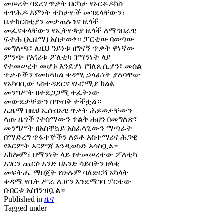
መሠረት ባደረገ ጥቃት በርካታ የኦርቶዶክስ
ተዋሕዶ እምነት ተከታዮች መገደላቸውን፣
ቤተክርስቲያን መቃጠሉንና ዜጎች
መፈናቀላቸውን የኢትዮጵያ ዜጎች ለማኅበራዊ
ፍትሕ (ኢዜማ) አስታወቀ። ፓርቲው ባወጣው
መግለጫ፣ ለዚህ ዓይነቱ ዘግናኝ ጥቃት ዋነኛው
ምንጭ የአገሪቱ ፖለቲካ በማንነት ላይ
የተመሠረተ መሆኑ እንደሆነ የገለጸ ሲሆን፣ መሰል
ጥቃቶችን የመከላከል ቀዳሚ ኃላፊነት ያለባቸው
የአካባቢው አስተዳደርና የኦሮሚያ ክልል
መንግሥት በተደጋጋሚ ተፈትነው
መውደቃቸውን በጥብቅ ተችቷል።
ኢዜማ በዚህ ኢሰብአዊ ጥቃት ሕይወታቸውን
ላጡ ዜጎች የተሰማውን ጥልቅ ሐዘን በመግለጽ፣
መንግሥት በአስቸኳይ አስፈላጊውን ማጣራት
በማድረግ ጥፋተኞችን ለይቶ አስተማሪና ሕጋዊ
የእርምት እርምጃ እንዲወስድ አሳስቧል።
አክሎም፣ በማንነት ላይ የተመሠረተው ፖለቲካ
አገርን ጨርሶ አንድ በአንድ ሳይበትን ዘላቂ
መፍትሔ ማበጀት የሁሉም ባለድርሻ አካላት
ቀዳሚ የቤት ሥራ ሊሆን እንደሚገባ ፓርቲው
በብርቱ አስገንዝቧል።
Published in
ዜና
Tagged under