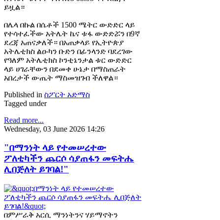
ይዟል።
በሌላ በኩል በሴቶች 1500 ሜትር ውድድር ላይ
የተሳተፈችው አትሌት ኬና ቱፋ ውድድሯን በ9ኛ
ደረጃ አጠናቃለች። በአጠቃላይ የኢትዮጵያ
አትሌቲክስ ልዑካን ቡድን በፊንላንድ ባደረገው
የዓለም አትሌቲክስ ኮንቲኔንታል ቱር ውድድር
ላይ ሀገራቸውን በደመቀ ሁኔታ በማስጠራት
አበረታች ውጤት ማስመዝገብ ችለዋል።
Published in
ስፖርት አድማስ
Tagged under
Read more...
Wednesday, 03 June 2026 14:26
"በማንነት ላይ የተመሠረተው
ፖለቲካችን ጨርሶ ሳያጠፋን መፍትሔ
ሊበጅለት ይገባል!"
በምሥራቅ አርሲ ማንነትንና ሃይማኖትን