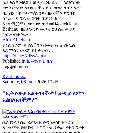
ላይ አለ። Mesi Haile ብርቱ ሴት ፣ ላለፍሽው
ውጣ ውረድ ለብዙዎች አይን ገላጭ ለሆነ ለዚህ
ስራሽም ትመሠገኛለሽ። ብዙዎችን ድንገት
ከሚመጣ ግራ መጋባት ቢያንስ ከየት
እንደሚጀምሩ መንገድ ጠቁመሻል። Melaku
Berhanu በዚህ ጉዳይ መታተርህ ለትውልድ
ትርፉ ብዙ ነው።
Alex Abreham
የቴሌግራም ቻናልችንን በመቀላቀል የአዲስ
አድማስን መረጃ ይከታተሉ…
https://t.me/AdissAdmas
Published in
ኪነ-ጥበባዊ ዜና
Tagged under
Read more...
Saturday, 06 June 2026 19:45
“ኢትዮጵያ አልተገዛችም፤ ታዲያ ለምን
አልበለጸገችም?”
ቢሊየነሩ የስራ ፈጣሪ ኢሎን መስክ አፍሪካ
ለገጠማት የድህነት ችግር ተጠያቂው የቅኝ ግዛት
ታሪክ ነው የሚለውን የቆየ አመለካከት ውድቅ