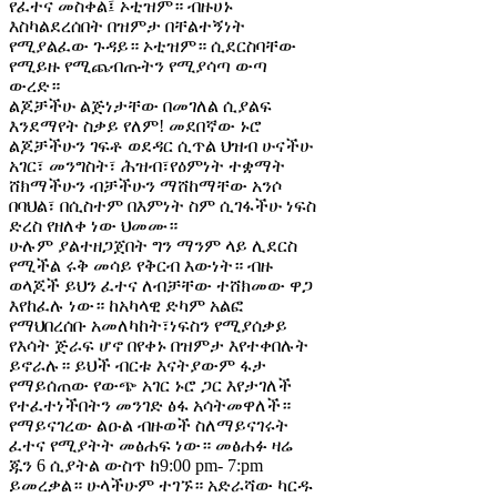
የፈተና መስቀል፤ ኦቲዝም። ብዙሀኑ
እስካልደረሰበት በዝምታ በቸልተኝነት
የሚያልፈው ጉዳይ። ኦቲዝም። ሲደርስባቸው
የሚይዙ የሚጨብጡትን የሚያሳጣ ውጣ
ውረድ።
ልጆቻችሁ ልጅነታቸው በመገለል ሲያልፍ
እንደማየት ስቃይ የለም! መደበኛው ኑሮ
ልጆቻችሁን ገፍቶ ወደዳር ሲጥል ህዝብ ሁናችሁ
አገር፣ መንግስት፣ ሕዝብ፣የዕምነት ተቋማት
ሸክማችሁን ብቻችሁን ማሸከማቸው አንሶ
በባህል፣ በሲስተም በእምነት ስም ሲገፋችሁ ነፍስ
ድረስ የዘለቀ ነው ህመሙ።
ሁሉም ያልተዘጋጀበት ግን ማንም ላይ ሊደርስ
የሚችል ሩቅ መሳይ የቅርብ እውነት። ብዙ
ወላጆች ይህን ፈተና ለብቻቸው ተሸክመው ዋጋ
እየከፈሉ ነው። ከአካላዊ ድካም አልፎ
የማህበረሰቡ አመለካከት፣ነፍስን የሚያሰቃይ
የእሳት ጅራፍ ሆኖ በየቀኑ በዝምታ እየተቀበሉት
ይኖራሉ። ይህች ብርቱ እናትያውም ፋታ
የማይሰጠው የውጭ አገር ኑሮ ጋር እየታገለች
የተፈተነችበትን መንገድ ፅፋ አሳትመዋለች።
የማይናገረው ልዑል ብዙወች ስለማይናገሩት
ፈተና የሚያትት መፅሐፍ ነው። መፅሐፉ ዛሬ
ጁን 6 ሲያትል ውስጥ ከ9:00 pm- 7:pm
ይመረቃል። ሁላችሁም ተገኙ። አድራሻው ካርዱ