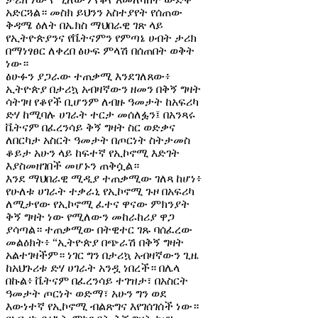
አድርጓል። መስክ ይህንን አስተያየት የሰጠው
ቅዳሜ ዕለት በኤክስ ማህበራዊ ገጽ ላይ
የኢትዮጵያንና የቬትናምን የምጣኔ ሀብት ታሪክ
በማነፃፀር ለቀረበ ፅሁፍ ምላሽ በሰጠበት ወቅት
ነው።
ፅሁፉን ያጋራው ተጠቃሚ እንደገለጸው፥
ኢትዮጵያ በታሪኳ አብዛኛውን ዘመን በቅኝ ግዛት
ሳትገዛ የቆየች ቢሆንም ለብዙ ዓመታት ከአፍሪካ
ድሃ ከሚባሉ ሀገራት ተርታ መሰለፏን፤ በአንጻሩ
ቬትናም በፈረንሳይ ቅኝ ግዛት ስር ወድቃና
ለበርካታ አስርት ዓመታት በጦርነት ስትታመስ
ቆይታ አሁን ላይ ከፍተኛ የኢኮኖሚ እድገት
እያስመዘገበች መሆኑን ጠቅሷል።
እንደ ማህበራዊ ሚዲያ ተጠቃሚው ገለጻ ከሆነ፥
የሁለቱ ሀገራት ተቃራኒ የኢኮኖሚ ጉዞ በአፍሪካ
ለሚታየው የኢኮኖሚ ፈተና ዋናው ምክንያት
ቅኝ ግዛት ነው የሚለውን መከራከሪያ ዋጋ
ያሳጣል። ተጠቃሚው በትዊተር ገጹ ባሰፈረው
መልዕክት፥ “ኢትዮጵያ በጭራሽ በቅኝ ግዛት
አልተገዛችም። ነገር ግን በታሪኳ አብዛኛውን ጊዜ
ከአህጉሪቱ ድሃ ሀገራት አንዷ ነበረች። በሌላ
በኩል፥ ቬትናም በፈረንሳይ ተገዝታ፣ በአስርት
ዓመታት ጦርነት ወድማ፣ አሁን ግን ወደ
እውነተኛ የኢኮኖሚ ብልጽግና እየገሰገሰች ነው።