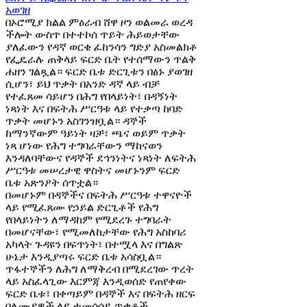
በኦሮሚያ ክልል ምዕራብ ሸዋ ዞን ወልመራ ወረዳ
ችሎት ውስጥ በተተኮሰ ጥይት ሕይወታቸው
ያለፈውን የዳኛ ወርቄ ፈከንሳን ግድያ አስመልክቶ
የፌዴራሉ ጠቅላይ ፍርድ ቤት የተሰማውን ጥልቅ
ሐዘን ገልጿል። ፍርድ ቤቱ ድርጊቱን በፅኑ ያወገዘ
ሲሆን፣ ይህ ጥቃት በአንድ ዳኛ ላይ ብቻ
የተፈጸመ ሳይሆን በሕግ የበላይነት፣ በዳኝነት
ነጻነት እና በፍትሕ ሥርዓቱ ላይ የተቃጣ ከባድ
ጥቃት መሆኑን አስገንዝቧል። ዳኞች
ከማንኛውም ዓይነት ዛቻ፣ ጫና ወይም ጥቃት
ነጻ ሆነው የሕግ ተግባራቸውን ማከናወን
እንዳለባቸውና የዳኞች ደኅንነትና ነጻነት ለፍትሕ
ሥርዓቱ መሠረታዊ ዋስትና መሆኑንም ፍርድ
ቤቱ አጽንዖት ሰጥቷል።
በመሆኑም በዳኞችና በፍትሕ ሥርዓቱ ተዋናዮች
ላይ የሚፈጸሙ የኃይል ድርጊቶች የሕግ
የበላይነትን ለማዳከም የሚደረጉ ተግባራት
በመሆናቸው፣ የሚመለከታቸው የሕግ አስከባሪ
አካላት ጉዳዩን በፍጥነት፣ በተሟላ እና በግልጽ
ሁኔታ እንዲያጣሩ ፍርድ ቤቱ አሳስቧል።
ጥፋተኞችን ለሕግ ለማቅረብ በሚደረገው ጥረት
ላይ አስፈላጊው እርምጃ እንዲወሰድ የጠየቀው
ፍርድ ቤቱ፣ በቀጣይም በዳኞች እና በፍትሕ ዘርፍ
ባለሙያዎች ላይ ተመሳሳይ ጥቃቶች