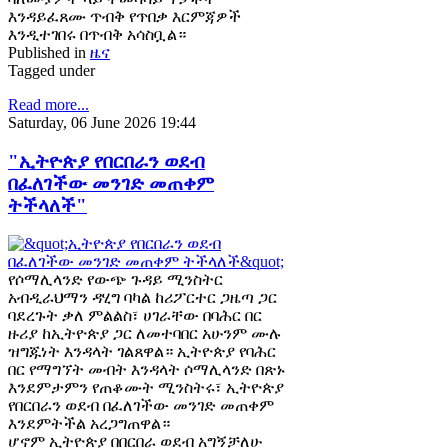
እንዳይፈጸሙ ጥብቅ የጥበቃ እርምጃዎች
እንዲተገበሩ በጥብቅ አሳስቧል።
Published in
ዜና
Tagged under
Read more...
Saturday, 06 June 2026 19:44
"ኢትዮጵያ የበርበራን ወደብ
በፈለገችው መንገድ መጠቀም
ትችላለች"
የሶማሊላንድ የውጭ ጉዳይ ሚንስትር
አብዲራህማን ዳሂግ ባካል ከሪፖርተር ጋዜጣ ጋር
ባደረጉት ቃለ ምልልስ፣ ሀገራቸው በባሕር በር
ዙሪያ ከኢትዮጵያ ጋር ለመተባበር አሁንም ሙሉ
ዝግጁነት እንዳላት ገልጸዋል። ኢትዮጵያ የባሕር
በር የማግኘት መብት እንዳላት ሶማሊላንድ በጽኑ
እንደምታምን የጠቆሙት ሚንስትሩ፣ ኢትዮጵያ
የበርበራን ወደብ በፈለገችው መንገድ መጠቀም
እንደምትችል አረጋግጠዋል።
ሆኖም ኢትዮጵያ በበርበራ ወደብ አግኝቻለሁ