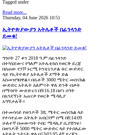
Tagged under
Read more...
Thursday, 04 June 2026 10:51
ኢትዮጵያውያን አትሌቶች በፊንላንድ
ደመቁ!
ግንቦት 27 ቀን 2018 ዓ.ም በፊንላንድ
በተካሄደውና የዓለም አትሌቲክስ የወርቅ ደረጃ
በሰጠው የፓቮ ኑርሚ ኮንቲኔንታል ቱር ውድድር
ላይ የኢትዮጵያ አትሌቶች ደማቅ ድል
አስመዝግበዋል። በሴቶች 3000 ሜትር መሰናክል
ውድድር አትሌት አለምናት ዋለ ድንቅ ብቃት
በማሳየት ውድድሩን በ9፡16.18 በሆነ ሰዓት
በአንደኝነት አጠናቃ የወርቅ ሜዳሊያ
አግኝታለች።
በተመሳሳይ የወንዶች 3ሺ ሜትር መሰናክል ላይ
የተሳተፈው አትሌት አብርሃም ስሜ በ8:14:09
ሁለተኛ በመውጣት የብር ሜዳሊያ ሲያሸንፍ፣
በወንዶች 5000 ሜትር ውድድር ላይ የተሰለፈው
አትሌት ጌትነት ዋለ በ13፡03.95 4ኛ ደረጃን