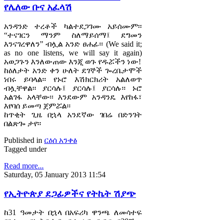
የሌለው ቡና አፈላሽ
አንዳንድ ተረቶች ካልተደጋገሙ አይሰሙም፡፡
“ተናገርን ማንም ስለማይሰማ፤ ደግመን
እንናገረዋለን” ብሏል አንድ ፀሐፊ፡፡ (We said it;
as no one listens, we will say it again)
አወጋጉን እንለውጠው እንጂ ወጉ የዱሯችን ነው!
ከዕለታት አንድ ቀን ሁለት ደገኞች ጐረቤታሞች
ነበሩ ይባላል፡፡ የኑሮ እሽክርክሪት አልለወጥ
ብሏቸዋል፡፡ ያርሳሉ፤ ያርሳሉ፤ ያርሳሉ፡፡ ኑሮ
አልገፋ አላቸው፡፡ እንደውም አንዳንዴ እየከፋ፣
እየባሰ ይመጣ ጀምሯል፡፡
ከጥቂት ጊዜ በኋላ አንደኛው ገበሬ በድንገት
በልጽጐ ታየ፡፡
Published in
ርዕሰ አንቀፅ
Tagged under
Read more...
Saturday, 05 January 2013 11:54
የኢትዮጵያ ደጋፊዎችና የትኬት ሽያጭ
ከ31 ዓመታት በኋላ በአፍሪካ ዋንጫ ለመሳተፍ