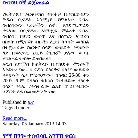
ስብሰባ ሰኞ ይጀመራል
የኢትዮጵያ ኦርቶዶክስ ተዋሕዶ ቤተክርስቲያን
ቅዱስ ሲኖዶስ አስቸኳይ የምልአተ ጉባኤ
ስብሰባውን የፊታችን ሰኞ፣ እንደሚያካሂድ
ተገለጸ፡፡ በሲኖዶሱ አቸስኳይ ምልአተ ጉባኤ
ስብሰባ፣ በሀገር ውስጥ እና በሰሜን አሜሪካ
በስደት በሚገኙት ብፁዓን ሊቃነ ጳጳሳት መካከል
በተጀመረው የዕርቅና ሰላም ውይይት ቀጣይነት
ላይ በመነጋገር ዐቢይ ትርጉም ያለው ውሳኔ
ያሳልፋል ተብሎ ይጠበቃል፡፡
አዲስ አድማስ ከጠቅላይ ቤተክህነቱ ምንጮች
እንደተረዳው፤ ሲኖዶሱ በዕርቅና ሰላም ውይይቱ
ቀጣይነት ላይ የሚወያየው፣ ከኅዳር 26-30 ቀን
2005 ዓ.ም በዳላስ ቴክሳስ በተካሄደው የዕርቀ
ሰላም ጉባኤ የተሳተፈው ልኡክ በሚያቀርበው
ሪፖርት ላይ በመመሥረት ነው፡
Published in
ዜና
Tagged under
Read more...
Saturday, 05 January 2013 14:03
ሞኝ ሸንጐ ተሰብሳቢ አገኘሽ ቁርስ