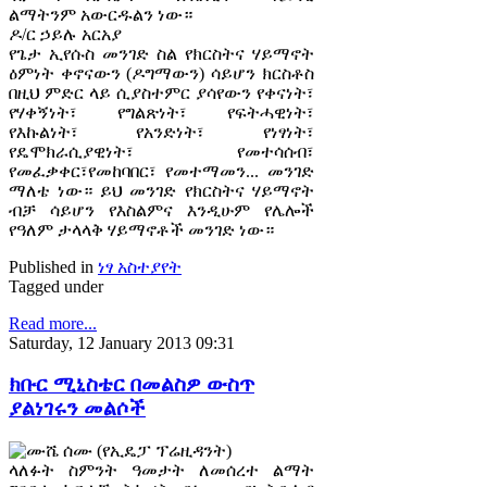
ልማትንም አውርዱልን ነው።
ዶ/ር ኃይሉ አርአያ
የጌታ ኢየሱስ መንገድ ስል የክርስትና ሃይማኖት
ዕምነት ቀኖናውን (ዶግማውን) ሳይሆን ክርስቶስ
በዚህ ምድር ላይ ሲያስተምር ያሳየውን የቀናነት፣
የሃቀኝነት፣ የግልጽነት፣ የፍትሓዊነት፣
የእኩልነት፣ የአንድነት፣ የነፃነት፣
የዴሞክራሲያዊነት፣ የመተሳሰብ፣
የመፈቃቀር፣የመከባበር፣ የመተማመን... መንገድ
ማለቴ ነው። ይህ መንገድ የክርስትና ሃይማኖት
ብቻ ሳይሆን የእስልምና እንዲሁም የሌሎች
የዓለም ታላላቅ ሃይማኖቶች መንገድ ነው።
Published in
ነፃ አስተያየት
Tagged under
Read more...
Saturday, 12 January 2013 09:31
ክቡር ሚኒስቴር በመልስዎ ውስጥ
ያልነገሩን መልሶች
ሙሼ ሰሙ (የኢዴፓ ፕሬዚዳንት)
ላለፉት ስምንት ዓመታት ለመሰረተ ልማት