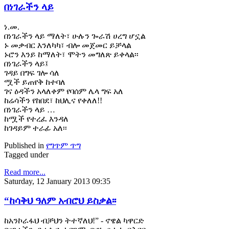
በነገራችን ላይ
ነ.መ.
በነገራችን ላይ ማለት፣ ሁሉን ጐራሽ ሀረግ ሆኗል
ኑ መቃብር እንለካካ፣ ብሎ መጀመር ይቻላል
ኑሮን እንይ ከማለት፣ ሞትን መግለጽ ይቀላል፡፡
በነገራችን ላይ፤
ገዳይ በግፍ ገሎ ሳለ
ሟች ይጠየቅ ከተባለ
ገና ዕዳችን አላለቀም የባሰም ሌላ ግፍ አለ
ከሬሳችን የከበደ፣ ከህሊና የቀለለ!!
በነገራችን ላይ …
ከሟች የተረፈ እንዳለ
ከገዳይም ተራፊ አለ፡፡
Published in
የግጥም ጥግ
Tagged under
Read more...
Saturday, 12 January 2013 09:35
“ከሳቅህ ዓለም አብሮህ ይስቃል፡፡
ከአንኮራፋህ ብቻህን ትተኛለህ!” - ኖዌል ካዋርድ