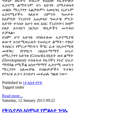
ግንባታ ከፍተኛ ትኩረት የሰጠው የኢትዮጵያ
ኢኮኖሚ ልማትንም ሆነ እድገት በማያወላዳ
መልኩ ማረጋገጥ አልቻለም፡፡ አወዛጋቢ ቢሆኑም
ኢኮኖሚያችን ላለፉት ስምንት ዓመታት
ከአምስት ፐርስንት አጠቃላይ ዓመታዊ ምርት
እድገት ተነስቶ አሁን ወደ አስር ፐርሰንትና ከዛም
በላይ እንዳደገ በርካታ ዋቢዎችን መጥቀስ
ይቻላል፡፡
ይህም ሆኖ እድገቱ ያስከተለው ኢኮኖሚያዊ
ለውጥ እንደሚወራለት የመሰረተ ልማት፣ የገበያ
ትስስርና የምርታማነትን ችግር ፈቶ የኢኮኖሚዊ
መዋቅር ሽግግርን በአስተማማኝ ሁኔታ
በማረጋገጥ እድገቱ (Growth) በሂደት ወደ ልማት
(Development) ተስፋፍቶ የዜጎችን የኑሮ ሁኔታ
ማሻሻል የሚችል አስተማማኝ ኢኮኖሚ መሆኑን
ማረጋገጥ አለመቻሉ የብዙዎቻችን ጥያቄና
የሃገሪቱ ፈተና እንደሆነ መቀጠሉ ግልጽ ነው፡፡
Published in
ነፃ አስተያየት
Tagged under
Read more...
Saturday, 12 January 2013 09:22
የቅ/ሲኖዶስ አስቸኳይ የምልአተ ጉባኤ