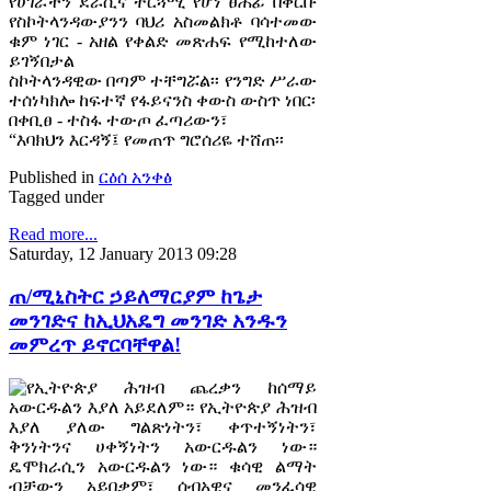
የሀገራችን ደራሲና ተርጓሚ የሆነ ፀሐፊ በቅርቡ
የስኮትላንዳውያንን ባህሪ አስመልክቶ ባሳተመው
ቁም ነገር - አዘል የቀልድ መጽሐፍ የሚከተለው
ይገኝበታል
ስኮትላንዳዊው በጣም ተቸግሯል፡፡ የንግድ ሥራው
ተሰነካክሎ ከፍተኛ የፋይናንስ ቀውስ ውስጥ ነበር፡
በቀቢፀ - ተስፋ ተውጦ ፈጣሪውን፣
“እባክህን እርዳኝ፤ የመጠጥ ግሮሰሪዬ ተሸጠ፡፡
Published in
ርዕሰ አንቀፅ
Tagged under
Read more...
Saturday, 12 January 2013 09:28
ጠ/ሚኒስትር ኃይለማርያም ከጌታ
መንገድና ከኢህአዴግ መንገድ አንዱን
መምረጥ ይኖርባቸዋል!
የኢትዮጵያ ሕዝብ ጨረቃን ከሰማይ
አውርዱልን እያለ አይደለም። የኢትዮጵያ ሕዝብ
እያለ ያለው ግልጽነትን፣ ቀጥተኝነትን፣
ቅንነትንና ሀቀኝነትን አውርዱልን ነው።
ዴሞክራሲን አውርዱልን ነው። ቁሳዊ ልማት
ብቻውን አይበቃም፣ ሰብአዊና መንፈሳዊ