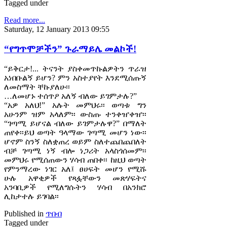
Tagged under
Read more...
Saturday, 12 January 2013 09:55
“የግጥሞቻችን” ጉራማይሌ መልኮች!
“ይቅርታ!... ትናንት ያስቀመጥኩልዎትን ጥራዝ
አነበቡልኝ ይሆን? ምን አስተያየት እንደሚሰጡኝ
ለመስማት ቸኩያለሁ፡፡
…ለመሆኑ ተሰጥዖ አለኝ ብለው ይገምታሉ?”
“አዎ አለህ!” አሉት መምህሩ፡፡ ወጣቱ ግን
አሁንም ዝም አላለም፡፡ ውስጡ ተንቀዠቀዠ፡፡
“ገጣሚ ይሆናል ብለው ይገምታሉዋ?” በማለት
ጠየቀ፡፡ይህ ወጣት ዓላማው ገጣሚ መሆን ነው፡፡
ሆኖም ስንኝ ስለቋጠረ ወይም ስለተጨበጨበለት
ብቻ ገጣሚ ነኝ ብሎ ነጋሪት አላስጎሰመም፡፡
መምህሩ የሚሰጠውን ሃሳብ ጠበቀ፡፡ ከዚህ ወጣት
የምንማረው ነገር አለ፤ ፀሀፍት መሆን የሚሹ
ሁሉ አዋቂዎች የጻፏቸውን መጽሃፍትና
አንባቢዎች የሚለግሱትን ሃሳብ በአንክሮ
ሊከታተሉ ይገባል፡፡
Published in
ጥበብ
Tagged under