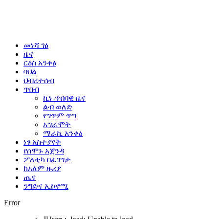
መነሻ ገፅ
ዜና
ርዕስ አንቀፅ
ባህል
ህብረተሰብ
ጥበብ
ኪነ-ጥበባዊ ዜና
ልብ ወለድ
የግጥም ጥግ
አግራሞት
ማራኪ አንቀፅ
ነፃ አስተያየት
የሰሞኑ አጀንዳ
ፖለቲካ በፈገግታ
ከአለም ዙሪያ
ጤና
ንግድና ኢኮኖሚ
Error