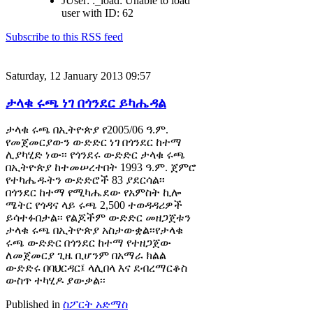
JUser: :_load: Unable to load
user with ID: 62
Subscribe to this RSS feed
Saturday, 12 January 2013 09:57
ታላቁ ሩጫ ነገ በጎንደር ይካሔዳል
ታላቁ ሩጫ በኢትዮጵያ የ2005/06 ዓ.ም.
የመጀመርያውን ውድድር ነገ በጎንደር ከተማ
ሊያካሂድ ነው፡፡ የጎንደሩ ውድድር ታላቁ ሩጫ
በኢትዮጵያ ከተመሠረተበት 1993 ዓ.ም. ጀምሮ
የተካሔዱትን ውድድሮች 83 ያደርሳል፡፡
በጎንደር ከተማ የሚካሔደው የአምስት ኪሎ
ሜትር የጎዳና ላይ ሩጫ 2,500 ተወዳዳሪዎች
ይሳተፉበታል፡፡ የልጆችም ውድድር መዘጋጀቱን
ታላቁ ሩጫ በኢትዮጵያ አስታውቋል፡፡የታላቁ
ሩጫ ውድድር በጎንደር ከተማ የተዘጋጀው
ለመጀመርያ ጊዜ ቢሆንም በአማራ ክልል
ውድድሩ በባህርዳር፤ ላሊበላ እና ደብረማርቆስ
ውስጥ ተካሂዶ ያውቃል፡፡
Published in
ስፖርት አድማስ