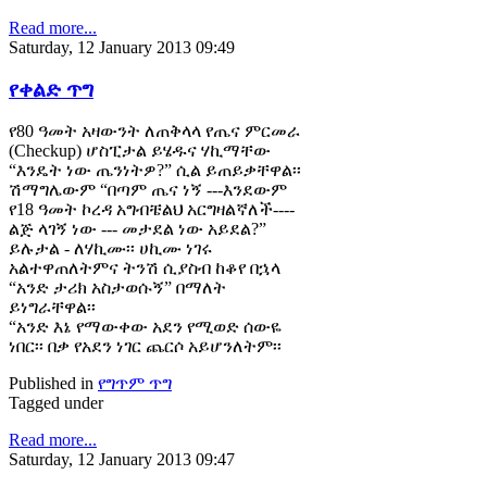
Read more...
Saturday, 12 January 2013 09:49
የቀልድ ጥግ
የ80 ዓመት አዛውንት ለጠቅላላ የጤና ምርመራ
(Checkup) ሆስፒታል ይሄዱና ሃኪማቸው
“እንዴት ነው ጤንነትዎ?” ሲል ይጠይቃቸዋል፡፡
ሽማግሌውም “በጣም ጤና ነኝ ---እንደውም
የ18 ዓመት ኮረዳ አግብቼልህ አርግዛልኛለች----
ልጅ ላገኝ ነው --- መታደል ነው አይደል?”
ይሉታል - ለሃኪሙ፡፡ ሀኪሙ ነገሩ
አልተዋጠለትምና ትንሽ ሲያስብ ከቆየ በኋላ
“አንድ ታሪክ አስታወሱኝ” በማለት
ይነግራቸዋል፡፡
“አንድ እኔ የማውቀው አደን የሚወድ ሰውዬ
ነበር፡፡ በቃ የአደን ነገር ጨርሶ አይሆንለትም፡፡
Published in
የግጥም ጥግ
Tagged under
Read more...
Saturday, 12 January 2013 09:47