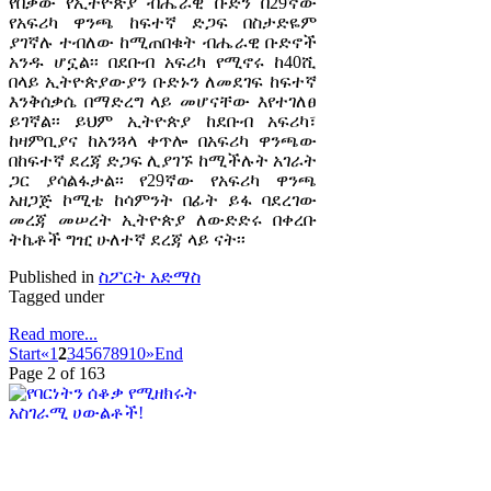
የበቃው የኢትዮጵያ ብሔራዊ ቡድን በ29ኛው
የአፍሪካ ዋንጫ ከፍተኛ ድጋፍ በስታድዬም
ያገኛሉ ተብለው ከሚጠበቁት ብሔራዊ ቡድኖች
አንዱ ሆኗል፡፡ በደቡብ አፍሪካ የሚኖሩ ከ40ሺ
በላይ ኢትዮጵያውያን ቡድኑን ለመደገፍ ከፍተኛ
እንቅሰቃሴ በማድረግ ላይ መሆናቸው እየተገለፀ
ይገኛል፡፡ ይህም ኢትዮጵያ ከደቡብ አፍሪካ፣
ከዛምቢያና ከአንጓላ ቀጥሎ በአፍሪካ ዋንጫው
በከፍተኛ ደረጃ ድጋፍ ሊያገኙ ከሚችሉት አገራት
ጋር ያሳልፋታል፡፡ የ29ኛው የአፍሪካ ዋንጫ
አዘጋጅ ኮሚቴ ከሳምንት በፊት ይፋ ባደረገው
መረጃ መሠረት ኢትዮጵያ ለውድድሩ በቀረቡ
ትኬቶች ግዢ ሁለተኛ ደረጃ ላይ ናት፡፡
Published in
ስፖርት አድማስ
Tagged under
Read more...
Start
«
1
2
3
4
5
6
7
8
9
10
»
End
Page 2 of 163