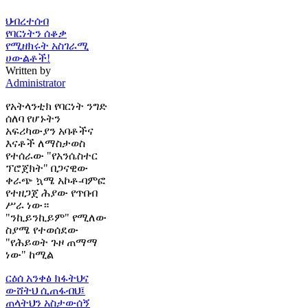
ህብረተሰብ
የባርነትን ሰቆቃ
የሚዘክሩት አስገራሚ
ሀውልቶች!
Written by
Administrator
የአትላንቲክ የባርነት ንግድ
ሰለባ የሆኑትን
አፍሪካውያን አባቶችና
እናቶች ለማስታወስ
የተሰራው "የአንሴስተር
ፕሮጀክት" በጋናዊው
ቀራጭ ኳሜ አኮቶ-ባምፎ
የተዘጋጀ ሕያው የጥበብ
ሥራ ነው።
"ንኪይንኪይም" የሚለው
ስያሜ የተወሰደው
"የሕይወት ጉዞ ጠማማ
ነው" ከሚል
ርዕሰ አንቀፅ
ክፋትህና
ውሸትህ ሲጠፋብህ፤
ጠላትህን አስታውሰኝ