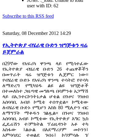
JUser: :_load: Unable to load
user with ID: 62
Subscribe to this RSS feed
Saturday, 08 December 2012 14:29
የኢትዮጵያ ብሄራዊ ቡድን ዝግጅቱን ዛሬ
ይጀምራል
በ29ኛው የአፍሪካ ዋንጫ ላይ የሚሳተፈው
የኢትዮጵያ ብሄራዊ ቡድን 26 ተጨዋቾችን
በመጥራት ዛሬ ዝግጅቱን ሊጀምር ነው፡፡
የብሄራዊ ቡድኑ የአፍሪካ ዋንጫ ተሳትፎ የተሳካ
ለማድረግ የሚካሄዱ ልዩ ልዩ ዝግጅቶች
በተመለከተ ጋዜጣዊ መግለጫ በሳምንቱ አጋማሽ
ላይ በኢንተርኮንትኔታል ሆቴል በጉዞና ገንዘብ
አሰባሳቢ አብይ ኮሚቴ ተሰጥቷል፡፡ ኮሚቴው
ለብሄራዊ ቡድኑ የሚሆን እስከ 80 ሚሊዮን ብር
ለማግኘት ማቀዱን ገልጿል፡፡ በጉዞና ገንዘብ
አሰባሳቢ አብይ ኮሚቴው የኢትዮጵያ እግር ኳስ
ፌዴሬሽን ተ/ምክትል ፕሬዚዳንት አቶ ተካ
አስፋው ፤ልዑል በእደማሪያም መኮንን፤
አምባሳደር ተወልደ ገብሩ፤ ኮ/ሃምሳሉ ገ/