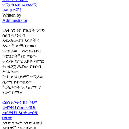
የሚዘክሩት አስገራሚ
ሀውልቶች!
Written by
Administrator
የአትላንቲክ የባርነት ንግድ
ሰለባ የሆኑትን
አፍሪካውያን አባቶችና
እናቶች ለማስታወስ
የተሰራው "የአንሴስተር
ፕሮጀክት" በጋናዊው
ቀራጭ ኳሜ አኮቶ-ባምፎ
የተዘጋጀ ሕያው የጥበብ
ሥራ ነው።
"ንኪይንኪይም" የሚለው
ስያሜ የተወሰደው
"የሕይወት ጉዞ ጠማማ
ነው" ከሚል
ርዕሰ አንቀፅ
ክፋትህና
ውሸትህ ሲጠፋብህ፤
ጠላትህን አስታውሰኝ
በለው
አንድ ንጉሥ አንድ ብልህ
አጫዋች ነበራቸው።