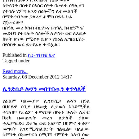
ከትላንት በስትየ በአስር ሰዓት በሁለት ሰዓሊያን
የተሳሉ ሃምሳ አንድ ስዕሎችን ለተመልካች
በማቅረብ ነው ጋለሪያ ቶሞካ በይፋ ስራ
የጀመረው፡፡
በሰዓሊ መሪ ኮከብ ብርሃኑና በሰዓሊ ክብሮም ገ/
መድህን የተሳሉት ስዕሎች ለሦስት ወር ለእይታ
ክፍት ሆነው የሚቆዩ ሲሆን የስዕል ኤግዚቢሽኑ
በየሶስት ወሩ ይቀየራል ተብሏል፡፡
Published in
ኪነ-ጥበባዊ ዜና
Tagged under
Read more...
Saturday, 08 December 2012 14:17
ሊንድሴይ ሎሃን መበጥበጧን ቀጥላለች
የፊልም ባለሙያዋ ሊንድሴይ ሎሃን በዓል
ባህርይዋ ሳቢያ ህይወቷ ሊቃወስ እንደሚችል
ተገለፀ፡፡ የፊልም ተዋናይዋ በየቀኑ ሁለት ሊትር
ቮድካ በመጠጣት መረን ለቃለች ያለው
ቲኤምዜድ፤ ድረገፅ ወደ አዕምሮ ህክምና ተቋም
መግባት እንደሚያስፈልጋት ገልጿል፡፡ ባለፈው
ሳምንት በኒውዮርክ በሚገኝ የምሽት ክለብ ሰው