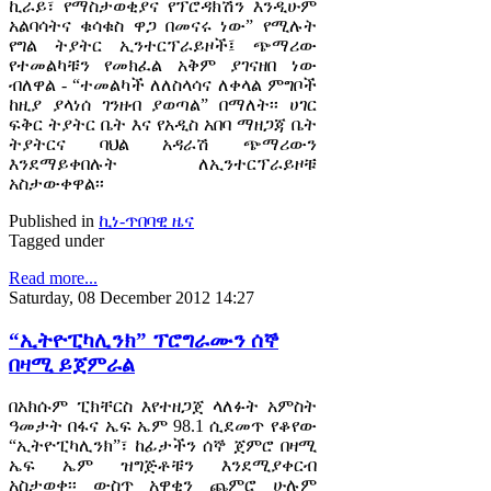
ኪራይ፣ የማስታወቂያና የፕሮዳክሽን እንዲሁም
አልባሳትና ቁሳቁስ ዋጋ በመናሩ ነው” የሚሉት
የግል ትያትር ኢንተርፕራይዞች፤ ጭማሪው
የተመልካቹን የመክፈል አቅም ያገናዘበ ነው
ብለዋል - “ተመልካች ለለስላሳና ለቀላል ምግቦች
ከዚያ ያላነሰ ገንዘብ ያወጣል” በማለት፡፡ ሀገር
ፍቅር ትያትር ቤት እና የአዲስ አበባ ማዘጋጃ ቤት
ትያትርና ባህል አዳራሽ ጭማሪውን
እንደማይቀበሉት ለኢንተርፕራይዞቹ
አስታውቀዋል፡፡
Published in
ኪነ-ጥበባዊ ዜና
Tagged under
Read more...
Saturday, 08 December 2012 14:27
“ኢትዮፒካሊንክ” ፕሮግራሙን ሰኞ
በዛሚ ይጀምራል
በአክሱም ፒክቸርስ እየተዘጋጀ ላለፉት አምስት
ዓመታት በፋና ኤፍ ኤም 98.1 ሲደመጥ የቆየው
“ኢትዮፒካሊንክ”፣ ከፊታችን ሰኞ ጀምሮ በዛሚ
ኤፍ ኤም ዝግጅቶቹን እንደሚያቀርብ
አስታወቀ፡፡ ውስጥ አዋቂን ጨምሮ ሁሉም