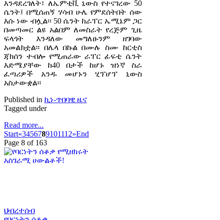
እንዳደረገለት፣ ለኤምቲቪ ኒውስ የተናገረው 50
ሴንት፤ በሚሰጠኝ ሃሳብ ሁሌ የምደሰትበት ሰው
እሱ ነው ብሏል፡፡ 50 ሴንት ከራፐር ኤሚኔም ጋር
በመጣመር ልዩ አልበም ለመስራት የረጅም ጊዜ
ፍላጎት እንዳለው መግለፁንም ዘገባው
አመልክቷል፡፡ በሌላ በኩል በሙሉ ስሙ ከርቲስ
ጃክሰን ተብሎ የሚጠራው ራፐር ፊፍቲ ሴንት
እድሜያቸው ከ40 በታች ከሆኑ ዝነኛ ስራ
ፈጣሪዎች አንዱ መሆኑን ሂፕሆፕ ኒውስ
አስታውቋል፡፡
Published in
ኪነ-ጥበባዊ ዜና
Tagged under
Read more...
Start
«
3
4
5
6
7
8
9
10
11
12
»
End
Page 8 of 163
ህብረተሰብ
የባርነትን ሰቆቃ