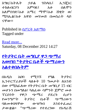
እግዚ፤አትሌት ኃይል ገ/ስላሴ፤ ኢንጂነር
ተክለብርሃን አምባዬ፤ አቶ ሰለሞን
አለምሰገድ፤አቶ አማረ ማሞ፤አቶ ሸዊት ወ/
ሚካኤል፤አቶ አዋድ መሃመድ በመስራት ላይ
ናቸው፡፡
Published in
ስፖርት አድማስ
Tagged under
Read more...
Saturday, 08 December 2012 14:27
የትያትር ቤት መግቢያ ዋጋ ጭማሪ
አወዛገበ *ትያትር ቤቶች ጭማሪውን
አልተቀበሉትም
በአዲስ አበባ የሚገኙ የግል ትያትር
ኢንተርፕራይዞች ላለፉት 10 ዓመታት ለአንድ
ሰው የሚከፈለው የትያትር ቤት መግቢያ 15 ብር
መሆኑን በመግለፅ፣ ካለፈው ሳምንት ጀምሮ መቶ
ፐርሰንት የዋጋ ጭማሪ ያደረጉ ሲሆን
የመንግሥት ትያትር ቤቶች ጭማሪውን
ባለመቀበላቸው ውዝግብ እንደተፈጠረ
ታውቋል፡፡ “ጭማሪው የተደረገው የአዳራሽ