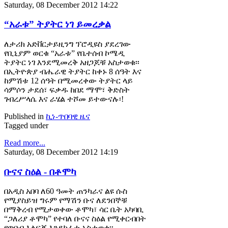
Saturday, 08 December 2012 14:22
“አራቱ” ትያትር ነገ ይመረቃል
ለታሪክ አድቨርታይዚንግ ፕሮዲዩስ ያደረገው
የቢኒያም ወርቁ “አራቱ” የቤተሰብ ኮሜዲ
ትያትር ነገ እንደሚመረቅ አዘጋጆቹ አስታወቁ፡፡
በኢትዮጵያ ብሔራዊ ትያትር ከቀኑ 8 ሰዓት እና
ከምሽቱ 12 ሰዓት በሚመረቀው ትያትር ላይ
ሳምሶን ታደሰ፣ ፍቃዱ ከበደ ማሞ፣ ቅድስት
ገብረሥላሴ እና ራሄል ተሾመ ይተውናሉ፡!
Published in
ኪነ-ጥበባዊ ዜና
Tagged under
Read more...
Saturday, 08 December 2012 14:19
ቡናና ስዕል - በቶሞካ
በአዲስ አበባ ለ60 ዓመት ጠንካራና ልዩ ሱስ
የሚያስይዝ ግሩም የማሽን ቡና ለደንበኞቹ
በማቅረብ የሚታወቀው ቶሞካ፣ ሳር ቤት አካባቢ
“ጋለሪያ ቶሞካ” የተባለ ቡናና ስዕል የሚቀርብበት
የጥበብ እልፍኝ እንደከፈተ አስታወቀ፡፡