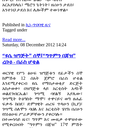
አርአያስላሴ፣ ሜሮን ጌትነት፣ ዘሪሁን ታደሰ፣
አንተነህ ታደሰ እና ሌሎችም ተውነዋል፡፡
Published in
ኪነ-ጥበባዊ ዜና
Tagged under
Read more...
Saturday, 08 December 2012 14:24
“ዩሴ ዝግጅት” ሰኞ፤“ግጥምን በጃዝ”
ረቡዕ - በራስ ሆቴል
ወርሃዊ የሥነ ፅሁፍ ዝግጅቱን የፊታችን ሰኞ
ከምሽቱ 12 ሰአት ጀምሮ በራስ ሆቴል
እንደሚያቀርብ ዩሴ የማስታወቂያ ድርጅት
አስታወቀ፡፡ በዝግጅቱ ላይ አርቲስት አዳነች
ወልደገብርኤል፣ ገጣሚ ባየልኝ አያሌው፣
ገጣሚት ትዕግስት ማሞ፣ ተዋናይና ወግ ፀሐፊ
ፍቃዱ ከበደ፣ ድምፃዊት ጠረፍ ጥላሁን (ኪያ)፣
ገጣሚ ሰለሞን ሳህለ እና አርቲስት ሄኖክ በሪሁን
የስነፅሁፍ ሥራዎቻቸውን ያቀርባሉ፡፡
በተመሳሳይ ዜና፣ ግጥም እና ሙዚቃ ተዋዝተው
የሚቀርቡበት “ግጥምን በጃዝ” 17ኛ ምሽት