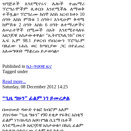
ዝግጅቶች እንደሚኖሩና ሌሎች ተጨማሪ
ፕሮግራሞችም ሊቀርቡ እንደሚችሉ ለማወቅ
ተችሏል፡፡ ፕሮግራሙ ከሰኞ እስከ አርብ ከቀኑ 10
ሰዓት እስከ ምሽቱ 1 ሰዓት፤ እንዲሁም ቅዳሜ
ከምሽቱ 2 ሰዓት እስከ 6 ሰዓት ለተማሪዎችና
ለሠራተኞች በሚመች ሰአት እንደሚተላለፍ
አዘጋጆቹ አስታውቀዋል፡፡ “ኢትየፒካሊንክ” በፋና
ኤፍ ኤም 98.1 ያቀርብ የነበረውን ፕሮግራም
ባለፈው ነሐሴ ወር ከጣቢያው ጋር በተፈጠረ
አለመግባባት ማቋረጡ ይታወሳል፡፡
Published in
ኪነ-ጥበባዊ ዜና
Tagged under
Read more...
Saturday, 08 December 2012 14:25
“ጊዜ ግዙን” ፊልም ነገ ይመረቃል
በመሀመድ ዳውድ ተፅፎ ክብሮም አለም
ያሰናዳው “ጊዜ ግዙን” የ90 ደቂቃ የፍቅር አስቂኝ
ፊልም ነገ በአዲስ አበባ የግል ሲኒማ ቤቶች
እንደሚመረቅ አዘጋጆቹ አስታወቁ፡፡ በኬቢ ፊልም
ስቱዲዮ በተሰራው ፊልም ላይ ካሌብ