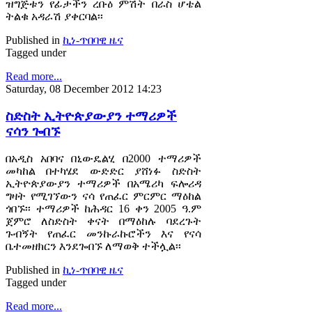
ዝግጅቱን የፊታችን ረቡዕ ምሽት በራስ ሆቴል
ትልቁ አዳራሽ ያቀርባል፡፡
Published in
ኪነ-ጥበባዊ ዜና
Tagged under
Read more...
Saturday, 08 December 2012 14:23
ስድስት ኢትዮጵያውያን ተማሪዎች
ናሳን ጐበኙ
በአዲስ አበባና በኒውዴልሂ በ2000 ተማሪዎች
መካከል በተካሄደ ውድድር ያሸነፉ ስድስት
ኢትዮጵያውያን ተማሪዎች በአሜሪካ ፍሎሪዳ
ግዛት የሚገኘውን ናሳ የጠፈር ምርምር ማዕከል
ጎበኙ፡፡ ተማሪዎች ከሕዳር 16 ቀን 2005 ዓ.ም
ጀምሮ ለስድስት ቀናት በማዕከሉ ባደረጉት
ጉብኝት የጠፈር መንኩራኩሮችን እና የናሳ
ቤተመዘክርን እንደጐበኙ ለማወቅ ተችሏል፡፡
Published in
ኪነ-ጥበባዊ ዜና
Tagged under
Read more...