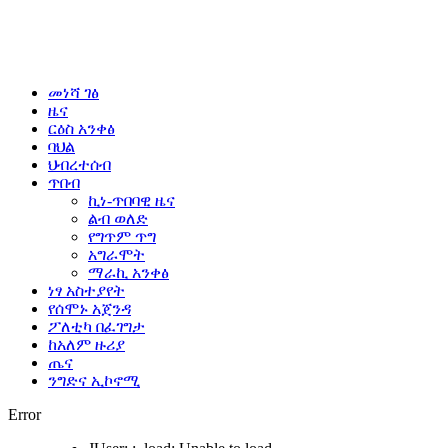
መነሻ ገፅ
ዜና
ርዕስ አንቀፅ
ባህል
ህብረተሰብ
ጥበብ
ኪነ-ጥበባዊ ዜና
ልብ ወለድ
የግጥም ጥግ
አግራሞት
ማራኪ አንቀፅ
ነፃ አስተያየት
የሰሞኑ አጀንዳ
ፖለቲካ በፈገግታ
ከአለም ዙሪያ
ጤና
ንግድና ኢኮኖሚ
Error