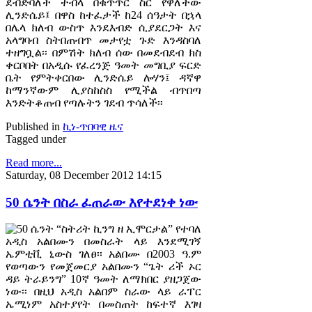
ደብድባለች ተብላ በቁጥጥር ስር የዋለችው
ሊንድሴይ፤ በዋስ ከተፈታች ከ24 ሰዓታት በኋላ
በሌላ ክለብ ውስጥ እንደእብድ ሲያደርጋት እና
አላግባብ ስትበጠብጥ መታየቷ ጉድ እንዳስባለ
ተዘግቧል፡፡ በምሽት ክለብ ሰው በመደብደብ ክስ
ቀርቦበት በአዲሱ የፈረንጅ ዓመት መግቢያ ፍርድ
ቤት የምትቀርበው ሊንድሴይ ሎሃን፤ ዳኛዋ
ከማንኛውም ሊያስከስስ የሚችል ብጥበጣ
እንድትቆጠብ የጣሉትን ገደብ ጥሳለች፡፡
Published in
ኪነ-ጥበባዊ ዜና
Tagged under
Read more...
Saturday, 08 December 2012 14:15
50 ሴንት በስራ ፈጠራው እየተደነቀ ነው
50 ሴንት “ስትሪት ኪንግ ዘ ኢሞርታል” የተባለ
አዲስ አልበሙን በመስራት ላይ እንደሚገኝ
ኤምቲቪ ኒውስ ገለፀ፡፡ አልበሙ በ2003 ዓ.ም
የወጣውን የመጀመርያ አልበሙን “ጌት ሪች ኦር
ዳይ ትራይንግ” 10ኛ ዓመት ለማክበር ያዘጋጀው
ነው፡፡ በዚህ አዲስ አልበም ስራው ላይ ራፐር
ኤሚነም አስተያየት በመስጠት ከፍተኛ እገዛ