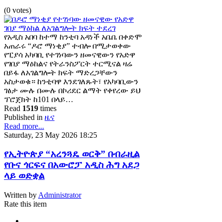
(0 votes)
የአዲስ አበባ ከተማ ከንቲባ አዳነች አቤቤ በቀድሞ
አጠራሩ “ዶሮ ማነቂያ” ተብሎ በሚታወቀው
የፒያሳ አካባቢ የተገነባውን ዘመናዊውን የአድዋ
የገበያ ማዕከልና የትራንስፖርት ተርሚናል ዛሬ
በይፋ ለአገልግሎት ክፍት ማድረጋቸውን
አስታወቁ። ከንቲባዋ እንደገለጹት፣ የአካባቢውን
ገፅታ ሙሉ በሙሉ በኮሪደር ልማት የቀየረው ይህ
ፕሮጀክት ከ101 በላይ…
Read
1519
times
Published in
ዜና
Read more...
Saturday, 23 May 2026 18:25
የኢትዮጵያ “አረንጓዴ ወርቅ” በብራዚል
የቡና ጎርፍና በአውሮፓ አዲስ ሕግ አደጋ
ላይ ወድቋል
Written by
Administrator
Rate this item