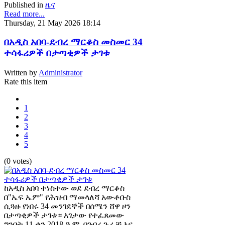
Published in
ዜና
Read more...
Thursday, 21 May 2026 18:14
በአዲስ አበባ-ደብረ ማርቆስ መስመር 34
ተሳፋሪዎች በታጣቂዎች ታገቱ
Written by
Administrator
Rate this item
1
2
3
4
5
(0 votes)
ከአዲስ አበባ ተነስተው ወደ ደብረ ማርቆስ
በ"ኤፍ ኤም" የሕዝብ ማመላለሻ አውቶቡስ
ሲጓዙ የነበሩ 34 መንገደኞች በሰሜን ሸዋ ዞን
በታጣቂዎች ታገቱ። እገታው የተፈጸመው
ግንቦት 11 ቀን 2018 ዓ.ም. በገብረ ጉራቻ እና