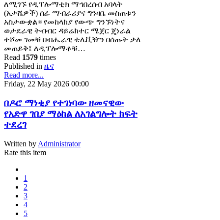
ለሚገኙ የዲፕሎማቲክ ማኅበረሰብ አባላት
(አታሼዎች) ሰፊ ማብራሪያና ግንዛቤ መስጠቱን
አስታውቋል። የመከላከያ የውጭ ግንኙነትና
ወታደራዊ ትብብር ዳይሬክተር ሜጀር ጄነራል
ተሾመ ገመቹ በብሔራዊ ቴሌቪዥን በሰጡት ቃለ
መጠይቅ፤ ለዲፕሎማቶቹ…
Read
1579
times
Published in
ዜና
Read more...
Friday, 22 May 2026 00:00
በዶሮ ማነቂያ የተገነባው ዘመናዊው
የአድዋ ገበያ ማዕከል ለአገልግሎት ክፍት
ተደረገ
Written by
Administrator
Rate this item
1
2
3
4
5