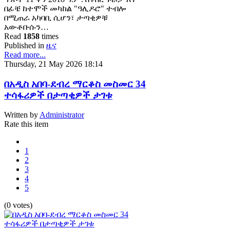
በፊቼ ከተሞች መካከል "ዓሊዶሮ" ተብሎ
በሚጠራ አካባቢ ሲሆን፣ ታጣቂዎቹ
አውቶቡሱን…
Read
1858
times
Published in
ዜና
Read more...
Thursday, 21 May 2026 18:14
በአዲስ አበባ-ደብረ ማርቆስ መስመር 34
ተሳፋሪዎች በታጣቂዎች ታገቱ
Written by
Administrator
Rate this item
1
2
3
4
5
(0 votes)