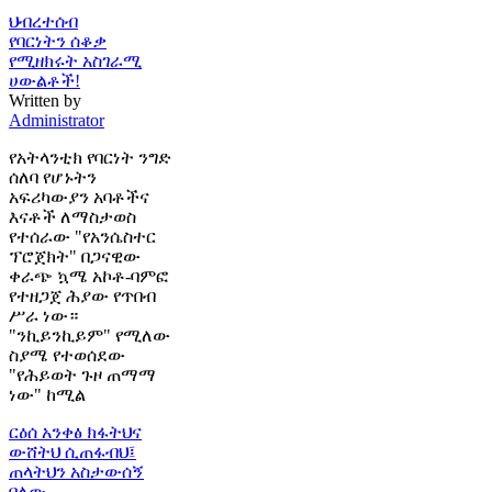
ህብረተሰብ
የባርነትን ሰቆቃ
የሚዘክሩት አስገራሚ
ሀውልቶች!
Written by
Administrator
የአትላንቲክ የባርነት ንግድ
ሰለባ የሆኑትን
አፍሪካውያን አባቶችና
እናቶች ለማስታወስ
የተሰራው "የአንሴስተር
ፕሮጀክት" በጋናዊው
ቀራጭ ኳሜ አኮቶ-ባምፎ
የተዘጋጀ ሕያው የጥበብ
ሥራ ነው።
"ንኪይንኪይም" የሚለው
ስያሜ የተወሰደው
"የሕይወት ጉዞ ጠማማ
ነው" ከሚል
ርዕሰ አንቀፅ
ክፋትህና
ውሸትህ ሲጠፋብህ፤
ጠላትህን አስታውሰኝ
በለው