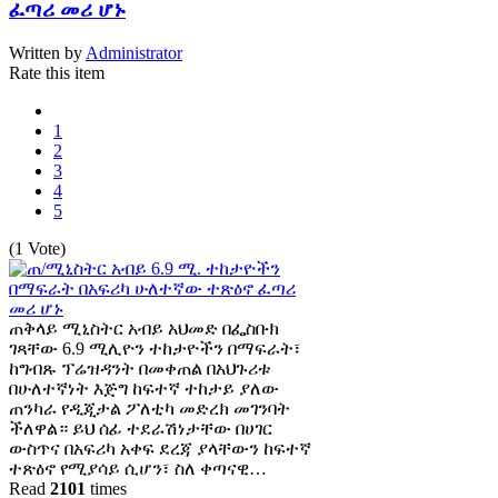
ፈጣሪ መሪ ሆኑ
Written by
Administrator
Rate this item
1
2
3
4
5
(1 Vote)
ጠቅላይ ሚኒስትር አብይ አህመድ በፌስቡክ
ገጻቸው 6.9 ሚሊዮን ተከታዮችን በማፍራት፣
ከግብጹ ፕሬዝዳንት በመቀጠል በአህጉሪቱ
በሁለተኛነት እጅግ ከፍተኛ ተከታይ ያለው
ጠንካራ የዲጂታል ፖለቲካ መድረክ መገንባት
ችለዋል። ይህ ሰፊ ተደራሽነታቸው በሀገር
ውስጥና በአፍሪካ አቀፍ ደረጃ ያላቸውን ከፍተኛ
ተጽዕኖ የሚያሳይ ሲሆን፣ ስለ ቀጣናዊ…
Read
2101
times