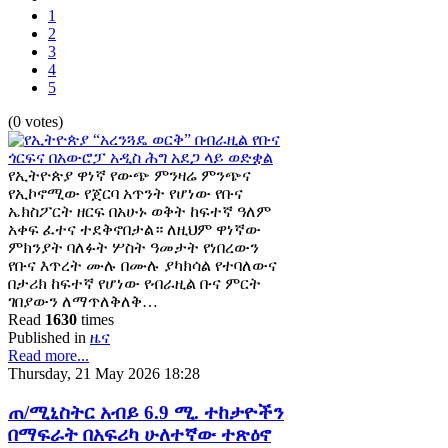
1
2
3
4
5
(0 votes)
የኢትዮጵያ ዋነኛ የውጭ ምንዛሬ ምንጭና
የኢኮኖሚው የጀርባ አጥንት የሆነው የቡና
ኤክስፖርት ዘርፍ በአሁኑ ወቅት ከፍተኛ ዓለም
አቀፍ ፈተና ተደቅኖበታል። ለዚህም ዋነኛው
ምክንያት ባለፉት ሦስት ዓመታት የነበረውን
የቡና እጥረት ሙሉ በሙሉ ያካክሳል የተባለውና
በታሪክ ከፍተኛ የሆነው የብራዚል ቡና ምርት
ገበያውን ለማጥለቅለቅ…
Read
1630
times
Published in
ዜና
Read more...
Thursday, 21 May 2026 18:28
ጠ/ሚኒስትር አብይ 6.9 ሚ. ተከታዮችን
በማፍራት በአፍሪካ ሁለተኛው ተጽዕኖ