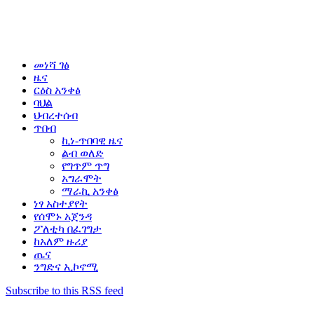
መነሻ ገፅ
ዜና
ርዕስ አንቀፅ
ባህል
ህብረተሰብ
ጥበብ
ኪነ-ጥበባዊ ዜና
ልብ ወለድ
የግጥም ጥግ
አግራሞት
ማራኪ አንቀፅ
ነፃ አስተያየት
የሰሞኑ አጀንዳ
ፖለቲካ በፈገግታ
ከአለም ዙሪያ
ጤና
ንግድና ኢኮኖሚ
Subscribe to this RSS feed