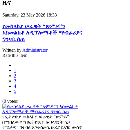
ዜና
Saturday, 23 May 2026 18:33
የመከላከያ ሠራዊት “ጽምዶ”ን
አስመልክቶ ለዲፕሎማቶች ማብራሪያና
ግንዛቤ ሰጠ
Written by
Administrator
Rate this item
1
2
3
4
5
(0 votes)
የኢትዮጵያ መከላከያ ሠራዊት “ጽምዶ”
በሚባለውና “በኢትዮጵያ ሉዓላዊነት ላይ
የሚቃጣ” በተባለ እንቅስቃሴ ዙሪያ በአገር ውስጥ