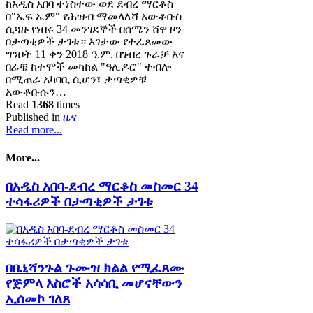
ከአዲስ አበባ ተነስተው ወደ ደብረ ማርቆስ
በ"ኤፍ ኤም" የሕዝብ ማመላለሻ አውቶቡስ
ሲጓዙ የነበሩ 34 መንገደኞች በሰሜን ሸዋ ዞን
በታጣቂዎች ታገቱ። እገታው የተፈጸመው
ግንቦት 11 ቀን 2018 ዓ.ም. በገብረ ጉራቻ እና
በፊቼ ከተሞች መካከል "ዓሊዶሮ" ተብሎ
በሚጠራ አካባቢ ሲሆን፣ ታጣቂዎቹ
አውቶቡሱን…
Read
1368
times
Published in
ዜና
Read more...
More...
በአዲስ አበባ-ደብረ ማርቆስ መስመር 34
ተሳፋሪዎች በታጣቂዎች ታገቱ
በቤኒሻንጉል ጉሙዝ ክልል የሚፈጸሙ
የጅምላ እስሮች አሳሳቢ መሆናቸውን
ኢሰመኮ ገለጸ