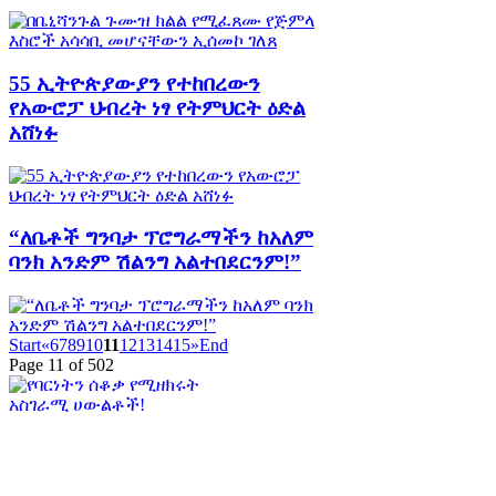
55 ኢትዮጵያውያን የተከበረውን
የአውሮፓ ህብረት ነፃ የትምህርት ዕድል
አሸነፉ
“ለቤቶች ግንባታ ፕሮግራማችን ከአለም
ባንክ አንድም ሽልንግ አልተበደርንም!”
Start
«
6
7
8
9
10
11
12
13
14
15
»
End
Page 11 of 502