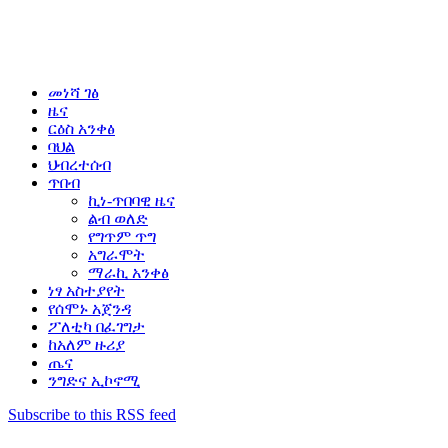
መነሻ ገፅ
ዜና
ርዕስ አንቀፅ
ባህል
ህብረተሰብ
ጥበብ
ኪነ-ጥበባዊ ዜና
ልብ ወለድ
የግጥም ጥግ
አግራሞት
ማራኪ አንቀፅ
ነፃ አስተያየት
የሰሞኑ አጀንዳ
ፖለቲካ በፈገግታ
ከአለም ዙሪያ
ጤና
ንግድና ኢኮኖሚ
Subscribe to this RSS feed