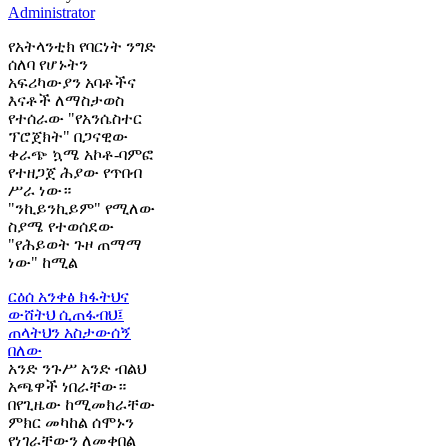
Administrator
የአትላንቲክ የባርነት ንግድ
ሰለባ የሆኑትን
አፍሪካውያን አባቶችና
እናቶች ለማስታወስ
የተሰራው "የአንሴስተር
ፕሮጀክት" በጋናዊው
ቀራጭ ኳሜ አኮቶ-ባምፎ
የተዘጋጀ ሕያው የጥበብ
ሥራ ነው።
"ንኪይንኪይም" የሚለው
ስያሜ የተወሰደው
"የሕይወት ጉዞ ጠማማ
ነው" ከሚል
ርዕሰ አንቀፅ
ክፋትህና
ውሸትህ ሲጠፋብህ፤
ጠላትህን አስታውሰኝ
በለው
አንድ ንጉሥ አንድ ብልህ
አጫዋች ነበራቸው።
በየጊዜው ከሚመክራቸው
ምክር መካከል ሰሞኑን
የነገራቸውን ለመቀበል