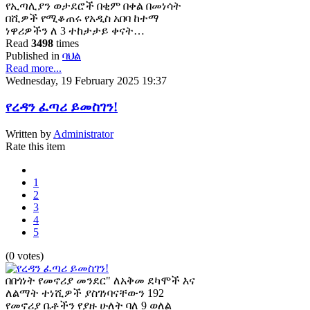
የኢጣሊያን ወታደሮች በቂም በቀል በመነሳት
በሺዎች የሚቆጠሩ የአዲስ አበባ ከተማ
ነዋሪዎችን ለ 3 ተከታታይ ቀናት…
Read
3498
times
Published in
ባህል
Read more...
Wednesday, 19 February 2025 19:37
የረዳን ፈጣሪ ይመስገን!
Written by
Administrator
Rate this item
1
2
3
4
5
(0 votes)
በበጎነት የመኖሪያ መንደር" ለአቅመ ደካሞች እና
ለልማት ተነሺዎች ያስገነባናቸውን 192
የመኖሪያ ቤቶችን የያዙ ሁለት ባለ 9 ወለል