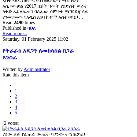
አስተዳደሩ ከዕቅዱ 90 በመቶውን ማሳካቱን
አስታውቋል የ2017 በጀት ዓመት የስድስት ወራት
ዕቅድ አፈጻጸሙን ባለፈው ሳምንት ማገባደጃ ላይ
የገመገመው የአዲስ አበባ ከተማ አስተዳደር፤…
Read
2490
times
Published in
ባህል
Read more...
Saturday, 01 February 2025 11:02
የትራፊክ አደጋን ለመከላከል በጋራ
እንስራ
Written by
Administrator
Rate this item
1
2
3
4
5
(2 votes)
የሰው ልጅ የፈጠራ ውጤት የሆነው ተሽከርካሪ፤