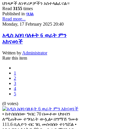
ህንጻዎች ለነዋሪዎቻችን አስተላልፈናል።
Read
3155
times
Published in
ባህል
Read more...
Monday, 17 February 2025 20:40
አዲስ አበባ ባለፉት 6 ወራት ምን
አከናወነች
Written by
Administrator
Rate this item
1
2
3
4
5
(0 votes)
• ከተሰበሰበው ግብር 70 በመቶው ህዝብን
ለሚጠቅሙ ተግባራት ውሏል• በግማሽ ዓመቱ
111.6 ቢሊዮን ብር ገቢ መሰብሰቡ ተነግሯል •