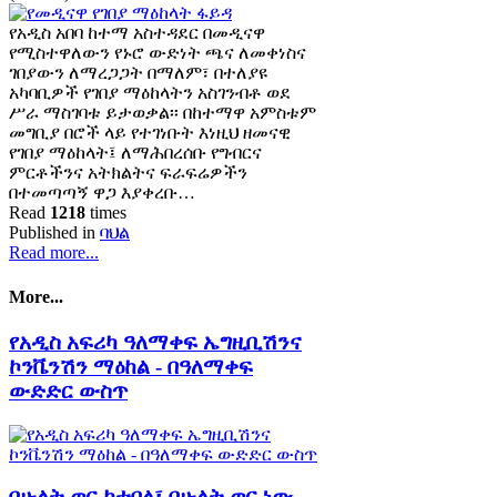
የአዲስ አበባ ከተማ አስተዳደር በመዲናዋ
የሚስተዋለውን የኑሮ ውድነት ጫና ለመቀነስና
ገበያውን ለማረጋጋት በማለም፣ በተለያዩ
አካባቢዎች የገበያ ማዕከላትን አስገንብቶ ወደ
ሥራ ማስገባቱ ይታወቃል፡፡ በከተማዋ አምስቱም
መግቢያ በሮች ላይ የተገነቡት እነዚህ ዘመናዊ
የገበያ ማዕከላት፤ ለማሕበረሰቡ የግብርና
ምርቶችንና አትክልትና ፍራፍሬዎችን
በተመጣጣኝ ዋጋ እያቀረቡ…
Read
1218
times
Published in
ባህል
Read more...
More...
የአዲስ አፍሪካ ዓለማቀፍ ኤግዚቢሽንና
ኮንቬንሽን ማዕከል - በዓለማቀፍ
ውድድር ውስጥ
በሁለት ወር ከተባለ፣ በሁለት ወር ነው