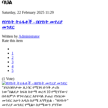
ባህል
Saturday, 22 February 2025 11:29
የበጎነት ትሩፋቶች - በበጎነት መኖሪያ
መንደር
Written by
Administrator
Rate this item
1
2
3
4
5
(1 Vote)
“ይህ በየቦታው ሊነገር የሚገባ ድንቅ ታሪክ
ነው”በልደታ ክፍለ ከተማ ወረዳ 10 የሚገኘውና
በተለምዶ ዋንዛ ሰፈር እየተባለ ይጠራ የነበረው
መንደር አሁን አዲስ ስያሜ አግኝቷል - ”የበጎነት“
መኖሪያ መንደር የሚል፡፡ ስያሜውን ያገኘው