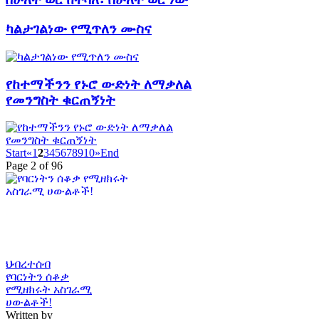
ካልታገልነው የሚጥለን ሙስና
የከተማችንን የኑሮ ውድነት ለማቃለል
የመንግስት ቁርጠኝነት
Start
«
1
2
3
4
5
6
7
8
9
10
»
End
Page 2 of 96
ህብረተሰብ
የባርነትን ሰቆቃ
የሚዘክሩት አስገራሚ
ሀውልቶች!
Written by