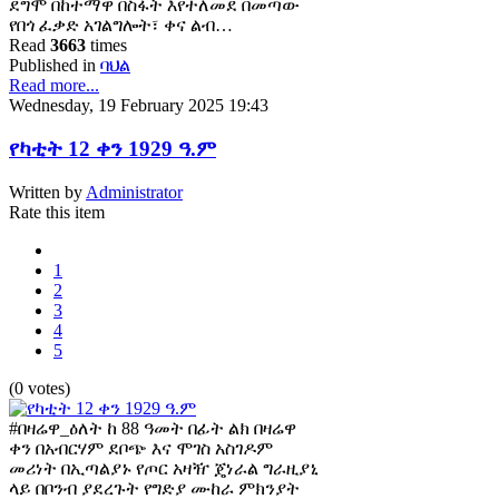
ደግሞ በከተማዋ በስፋት እየተለመደ በመጣው
የበጎ ፈቃድ አገልግሎት፣ ቀና ልብ…
Read
3663
times
Published in
ባህል
Read more...
Wednesday, 19 February 2025 19:43
የካቲት 12 ቀን 1929 ዓ.ም
Written by
Administrator
Rate this item
1
2
3
4
5
(0 votes)
#በዛሬዋ_ዕለት ከ 88 ዓመት በፊት ልክ በዛሬዋ
ቀን በአብርሃም ደቦጭ እና ሞገስ አስገዶም
መሪነት በኢጣልያኑ የጦር አዛዥ ጄነራል ግራዚያኒ
ላይ በቦንብ ያደረጉት የግድያ ሙከራ ምክንያት