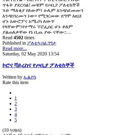
ጥፋት ያደርሳል! መቼም የጦቢያ ፖለቲከኞች
ጉድ ማለቂያ የለውም፤ ሁሌም እንዳስደመሙን
እንዳስገረሙን ነው፡፡ የሚገርመው ደግሞ እዚህ
ሆኑ አውሮፓና አሜሪካ ለውጥ
የላቸውም፤የተማሩ ፕሮፌሰር ሆኑ ቀለም
ያልጠለቃቸው የኔ ቢጤ ያው ናቸው::…
Read
4502
times
Published in
ፖለቲካ በፈገግታ
Read more...
Saturday, 02 May 2020 13:54
ኮሮና ቫይረስና የጦቢያ ፖለቲከኞች
Written by
ኤልያስ
Rate this item
1
2
3
4
5
(10 votes)