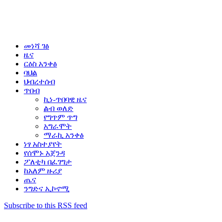
መነሻ ገፅ
ዜና
ርዕስ አንቀፅ
ባህል
ህብረተሰብ
ጥበብ
ኪነ-ጥበባዊ ዜና
ልብ ወለድ
የግጥም ጥግ
አግራሞት
ማራኪ አንቀፅ
ነፃ አስተያየት
የሰሞኑ አጀንዳ
ፖለቲካ በፈገግታ
ከአለም ዙሪያ
ጤና
ንግድና ኢኮኖሚ
Subscribe to this RSS feed