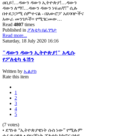
ዐቢይ!…ዳውን ዳውን ኢትዮጵያ!…ዳውን
ዳውን ለማ!…ዳውን ዳውን ነፍጠኛ!” ሲሉ
በተደጋጋሚ ሰምተናል - በአውሮፓ አደባባዮችና
አውራ መንገዶች፡፡ የሚገርመው…
Read
4807
times
Published in
ፖለቲካ በፈገግታ
Read more...
Saturday, 18 July 2020 16:16
"ዳውን ዳውን ኢትዮጵያ!" አዲሱ
የፖለቲካ ፋሽን
Written by
ኤልያስ
Rate this item
1
2
3
4
5
(7 votes)
• ደግነቱ “ኢትዮጵያዊነት ሱስ ነው” የሚሉም
ተፈጥረዋል • የዘረኝነት ፖለቲካ ከኮሮና በላይ