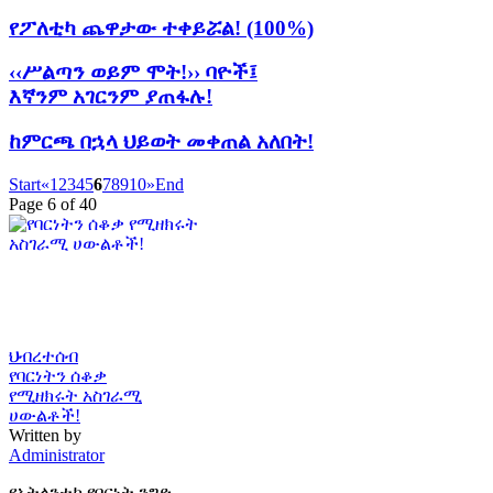
የፖለቲካ ጨዋታው ተቀይሯል! (100%)
‹‹ሥልጣን ወይም ሞት!›› ባዮች፤
እኛንም አገርንም ያጠፋሉ!
ከምርጫ በኋላ ህይወት መቀጠል አለበት!
Start
«
1
2
3
4
5
6
7
8
9
10
»
End
Page 6 of 40
ህብረተሰብ
የባርነትን ሰቆቃ
የሚዘክሩት አስገራሚ
ሀውልቶች!
Written by
Administrator
የአትላንቲክ የባርነት ንግድ