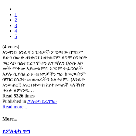
1
2
3
4
5
(4 votes)
አንዳንድ ፅንፈኛ ፓርቲዎች ምርጫው በግድም
ይሁን በውድ ዘንድሮ፣ ከዘንድሮም ደግሞ በግንቦት
ወር ላይ ካልተደረገ ሞተን እንገኛለን (እነሱ እኮ
መች ሞተው አያውቁም?! አገርም ትፈርሳለች
እያሉ ሲያስፈራሩ ብዙዎቻችን ግራ ከመጋባትም
ባሻገር በስጋት መወጠራችን አልቀረም:: (እንዴት
አንወጠር!) አገር በቀውስ እየተናወጠች ባለችበት
ሁኔታ ለምርጫ…
Read
5326
times
Published in
ፖለቲካ በፈገግታ
Read more...
More...
የፖለቲካ ጥግ