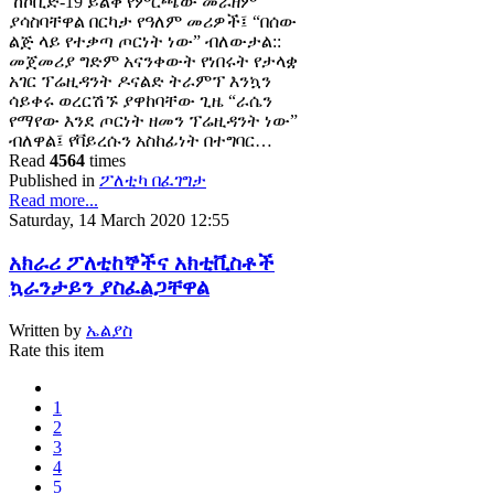
ከኮቪድ-19 ይልቅ የምርጫው መራዘም
ያሳስባቸዋል በርካታ የዓለም መሪዎች፤ “በሰው
ልጅ ላይ የተቃጣ ጦርነት ነው” ብለውታል::
መጀመሪያ ግድም አናንቀውት የነበሩት የታላቋ
አገር ፕሬዚዳንት ዶናልድ ትራምፕ እንኳን
ሳይቀሩ ወረርሽኙ ያዋከባቸው ጊዜ “ራሴን
የማየው እንደ ጦርነት ዘመን ፕሬዚዳንት ነው”
ብለዋል፤ የቫይረሱን አስከፊነት በተግባር…
Read
4564
times
Published in
ፖለቲካ በፈገግታ
Read more...
Saturday, 14 March 2020 12:55
አክራሪ ፖለቲከኞችና አክቲቪስቶች
ኳራንታይን ያስፈልጋቸዋል
Written by
ኤልያስ
Rate this item
1
2
3
4
5