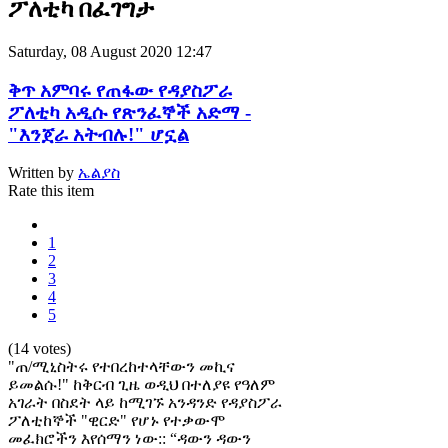
ፖለቲካ በፈገግታ
Saturday, 08 August 2020 12:47
ቅጥ አምባሩ የጠፋው የዳያስፖራ
ፖለቲካ አዲሱ የጽንፈኞች አድማ -
"እንጀራ አትብሉ!" ሆኗል
Written by
ኤልያስ
Rate this item
1
2
3
4
5
(14 votes)
"ጠ/ሚኒስትሩ የተበረከተላቸውን መኪና
ይመልሱ!" ከቅርብ ጊዜ ወዲህ በተለያዩ የዓለም
አገራት በስደት ላይ ከሚገኙ አንዳንድ የዳያስፖራ
ፖለቲከኞች "ዊርድ" የሆኑ የተቃውሞ
መፈክሮችን እየሰማን ነው:: “ዳውን ዳውን