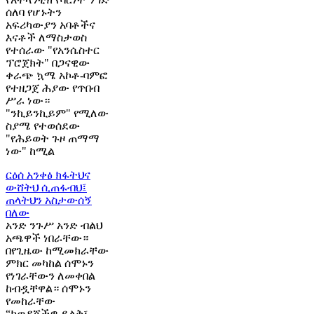
ሰለባ የሆኑትን
አፍሪካውያን አባቶችና
እናቶች ለማስታወስ
የተሰራው "የአንሴስተር
ፕሮጀክት" በጋናዊው
ቀራጭ ኳሜ አኮቶ-ባምፎ
የተዘጋጀ ሕያው የጥበብ
ሥራ ነው።
"ንኪይንኪይም" የሚለው
ስያሜ የተወሰደው
"የሕይወት ጉዞ ጠማማ
ነው" ከሚል
ርዕሰ አንቀፅ
ክፋትህና
ውሸትህ ሲጠፋብህ፤
ጠላትህን አስታውሰኝ
በለው
አንድ ንጉሥ አንድ ብልህ
አጫዋች ነበራቸው።
በየጊዜው ከሚመክራቸው
ምክር መካከል ሰሞኑን
የነገራቸውን ለመቀበል
ከብዷቸዋል። ሰሞኑን
የመከራቸው
“ከወዳጆችዎ ይልቅ፣