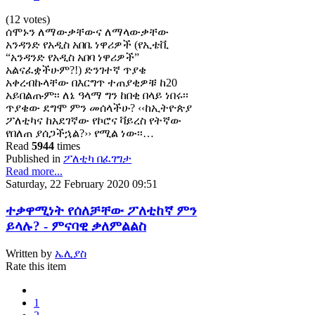
(12 votes)
ሰሞኑን ለማውቃቸውና ለማላውቃቸው
አንዳንድ የአዲስ አበቤ ነዋሪዎች (የኢቴቪ
“አንዳንድ የአዲስ አበባ ነዋሪዎች”
አልናፈቋችሁም?!) ድንገተኛ ጥያቄ
አቀረብኩላቸው በእርግጥ ተጠያቂዎቹ ከ20
አይበልጡም፡፡ ለኔ ዓላማ ግን ከበቂ በላይ ነበሩ፡፡
ጥያቄው ደግሞ ምን መሰላችሁ? ‹‹ከኢትዮጵያ
ፖለቲካና ከአደገኛው የኮሮና ቫይረስ የትኛው
የበለጠ ያሰጋችኋል?›› የሚል ነው፡፡…
Read
5944
times
Published in
ፖለቲካ በፈገግታ
Read more...
Saturday, 22 February 2020 09:51
ተቃዋሚነት የሰለቻቸው ፖለቲከኛ ምን
ይላሉ? - ምናባዊ ቃለምልልስ
Written by
ኤሊያስ
Rate this item
1