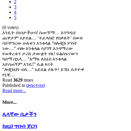
2
3
4
5
(0 votes)
እንዴት ሰነበታችሁሳ! ስሙኝማ… እንግዲህ
ጨዋታም አይደል… ‘ተፈላስፎ የበቃለት’ ሰውዬ
ሳይቸግረው ሁለቱን እንቁላል “በሎጂክ ሦስት
ነው…” ብሎ እንቁላል ሳያገኝ እንዳማረው
የመቅረቱን ታሪክ ታውቋት የለ! ፍልስፍናውን
ካሰማ በኋላ… “እማዬ ለእኔስ እንቁላል
አይሰጠኝም እንዴ!” ሲል እናት
“ሎጂክህን ብላ…” አይደል ያሉት! ይኸኔ ሴትዮዋ
የኒቼ…
Read
3629
times
Published in
ህብረተሰብ
Read more...
More...
ሌላኛው ቤታችን
ከዚህ ጥበብ ጀርባ