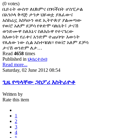
(0 votes)
ቤይሩት ውስጥ ለህክምና በገባችበት ሆስፒታል
በአንሶላ ቅዳጅ ታንቃ ህይወቷ ያለፈውና
አስከሬኗ እስካሁን ወደ ኢትዮጵያ ያልመጣው
የወ/ሮ አለም ደቻሳ የቀድሞ ባለቤት፤ ታናሽ
ወንድሙዋ ስለእኔና ስለእሱዋ የተናገረው
ከእውነት የራቀና አንድም ተጨባጭ እውነት
የሌለው ነው ሲል አስተባበለ፡፡ የወ/ሮ አለም ደቻሳ
ታናሽ ወንድም ለታ…
Read
4658
times
Published in
ህብረተሰብ
Read more...
Saturday, 02 June 2012 08:54
ጊዜ የጣላቸው ጋስፖሪ እስትራዮቶ
Written by
Rate this item
1
2
3
4
5