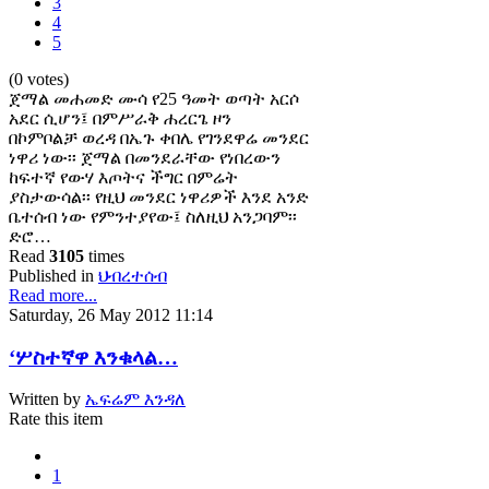
3
4
5
(0 votes)
ጀማል መሐመድ ሙሳ የ25 ዓመት ወጣት አርሶ
አደር ሲሆን፤ በምሥራቅ ሐረርጌ ዞን
በኮምቦልቻ ወረዳ በኤጉ ቀበሌ የገንደዋሬ መንደር
ነዋሪ ነው፡፡ ጀማል በመንደራቸው የነበረውን
ከፍተኛ የውሃ እጦትና ችግር በምሬት
ያስታውሳል፡፡ የዚህ መንደር ነዋሪዎች እንደ አንድ
ቤተሰብ ነው የምንተያየው፤ ስለዚህ አንጋባም፡፡
ድሮ…
Read
3105
times
Published in
ህብረተሰብ
Read more...
Saturday, 26 May 2012 11:14
‘ሦስተኛዋ እንቁላል…
Written by
ኤፍሬም እንዳለ
Rate this item
1