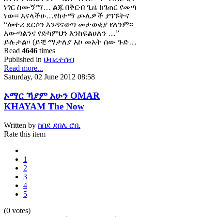
ነገር ስሙኝማ… ልጁ በቅርብ ጊዜ ከገጠር የመጣ
ነው፡፡ እናላችሁ…የከተማ ጮሌዎች ያገኙትና
“ሎተሪ ደርሶን እንዳናወጣ መታወቂያ የለንም፡፡
አውጣልንና የድካምህን እንከፍልሀለን …”
ይሉታል፡፡ (ይቺ ማታለያ እኮ መአት ሰው ጉድ…
Read
4646
times
Published in
ህብረተሰብ
Read more...
Saturday, 02 June 2012 08:58
ኦማር ኻያም አሁን OMAR
KHAYAM The Now
Written by
ከበደ ደበሌ ሮቢ
Rate this item
1
2
3
4
5
(0 votes)