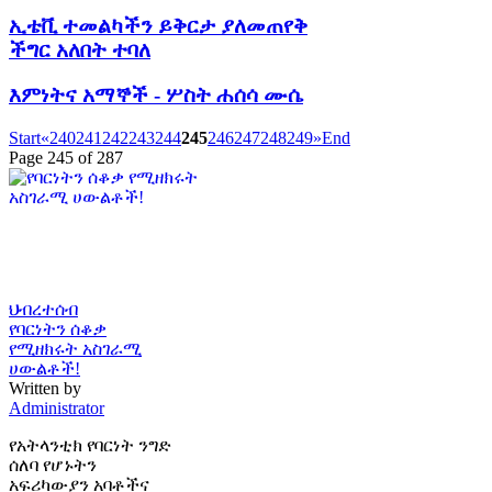
ኢቴቪ ተመልካችን ይቅርታ ያለመጠየቅ
ችግር አለበት ተባለ
እምነትና አማኞች - ሦስት ሐሰሳ ሙሴ
Start
«
240
241
242
243
244
245
246
247
248
249
»
End
Page 245 of 287
ህብረተሰብ
የባርነትን ሰቆቃ
የሚዘክሩት አስገራሚ
ሀውልቶች!
Written by
Administrator
የአትላንቲክ የባርነት ንግድ
ሰለባ የሆኑትን
አፍሪካውያን አባቶችና