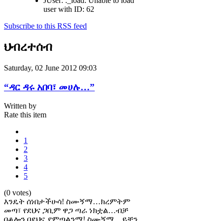
JUser: :_load: Unable to load
user with ID: 62
Subscribe to this RSS feed
ህብረተሰብ
Saturday, 02 June 2012 09:03
“ዳር ዳሩ አበባ፣ መሀሉ…”
Written by
Rate this item
1
2
3
4
5
(0 votes)
እንዴት ሰነበታችሁሳ! ስሙኝማ…ክረምትም
መጣ፣ የደህና ጋቢም ዋጋ ጣራ ነክቷል…ብቻ
በቆሎን በደህና ያምጣልንማ! ስሙኝማ…ይቺን