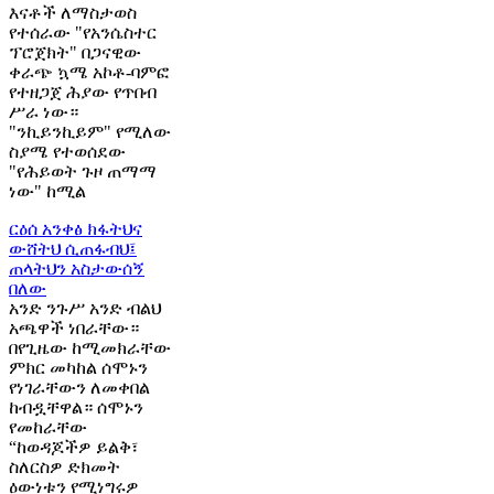
እናቶች ለማስታወስ
የተሰራው "የአንሴስተር
ፕሮጀክት" በጋናዊው
ቀራጭ ኳሜ አኮቶ-ባምፎ
የተዘጋጀ ሕያው የጥበብ
ሥራ ነው።
"ንኪይንኪይም" የሚለው
ስያሜ የተወሰደው
"የሕይወት ጉዞ ጠማማ
ነው" ከሚል
ርዕሰ አንቀፅ
ክፋትህና
ውሸትህ ሲጠፋብህ፤
ጠላትህን አስታውሰኝ
በለው
አንድ ንጉሥ አንድ ብልህ
አጫዋች ነበራቸው።
በየጊዜው ከሚመክራቸው
ምክር መካከል ሰሞኑን
የነገራቸውን ለመቀበል
ከብዷቸዋል። ሰሞኑን
የመከራቸው
“ከወዳጆችዎ ይልቅ፣
ስለርስዎ ድክመት
ዕውነቱን የሚነግሩዎ