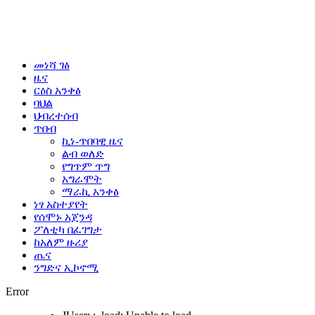
መነሻ ገፅ
ዜና
ርዕስ አንቀፅ
ባህል
ህብረተሰብ
ጥበብ
ኪነ-ጥበባዊ ዜና
ልብ ወለድ
የግጥም ጥግ
አግራሞት
ማራኪ አንቀፅ
ነፃ አስተያየት
የሰሞኑ አጀንዳ
ፖለቲካ በፈገግታ
ከአለም ዙሪያ
ጤና
ንግድና ኢኮኖሚ
Error