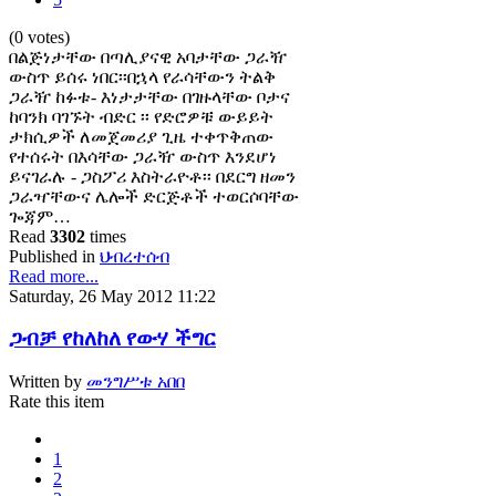
(0 votes)
በልጅነታቸው በጣሊያናዊ አባታቸው ጋራዥ
ውስጥ ይሰሩ ነበር፡፡በኋላ የራሳቸውን ትልቅ
ጋራዥ ከፉቱ- እነታታቸው በገዙላቸው ቦታና
ከባንክ ባገኙት ብድር ፡፡ የድሮዎቹ ውይይት
ታክሲዎች ለመጀመሪያ ጊዜ ተቀጥቅጠው
የተሰሩት በእሳቸው ጋራዥ ውስጥ እንደሆነ
ይናገራሉ - ጋስፖሪ እስትራዮቶ፡፡ በደርግ ዘመን
ጋራዣቸውና ሌሎች ድርጅቶች ተወርሶባቸው
ጐጃም…
Read
3302
times
Published in
ህብረተሰብ
Read more...
Saturday, 26 May 2012 11:22
ጋብቻ የከለከለ የውሃ ችግር
Written by
መንግሥቱ አበበ
Rate this item
1
2