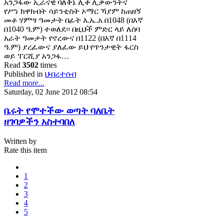
አንጋፋው ኢራናዊ ባለቅኔ ሊቀ ሊቃውንትና
የሥነ ክዋክብት ሳይንቲስት ኦማር ኻያም ከጠዘኝ
መቶ ሃምሣ ዓመታት በፊት እ.ኤ.አ በ1048 (በእኛ
በ1040 ዓ.ም) ተወለደ፡፡ በዚህች ምድር ላይ ለሰባ
አራት ዓመታት የኖረውና በ1122 (በእኛ በ1114
ዓ.ም) ያረፈውና ያለፈው ይህ የጥንታዊት ፋርስ
ወይ ፐርሺያ አንጋፋ…
Read
3502
times
Published in
ህብረተሰብ
Read more...
Saturday, 02 June 2012 08:54
ቤሩት የሞተችው ወጣት ባለቤት
ዘገባዎችን አስተባበለ
Written by
Rate this item
1
2
3
4
5