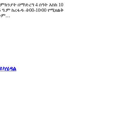
ክንያት በማድረግ 4 ሰዓት እስከ 10
 ዓ.ም ከረፋዱ 4፡00-10፡00 የሚዘልቅ
ለቱም…
ይካሄዳል