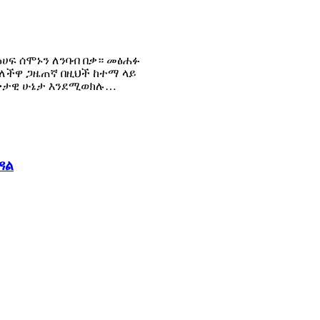
ፅሀፍ ሰሞኑን ለንባብ በቃ። መፅሐፉ
ባለችዋ ጋዜጠኛ በዚህች ከተማ ላይ
 ወቅታዊ ሁኔታ እንደሚወክሉ…
ዳል