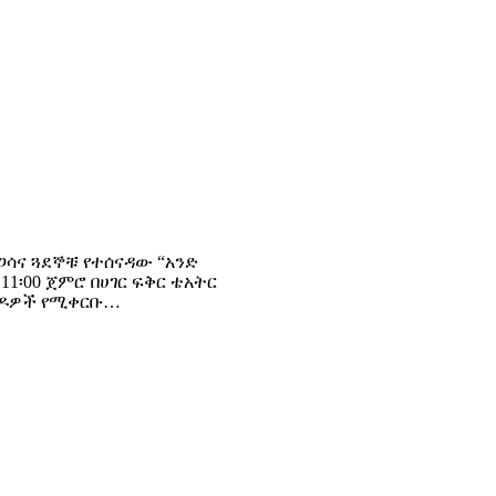
ጋሳና ጓደኞቹ የተሰናዳው “አንድ
 11፡00 ጀምሮ በሀገር ፍቅር ቴአትር
ናዶዎች የሚቀርቡ…