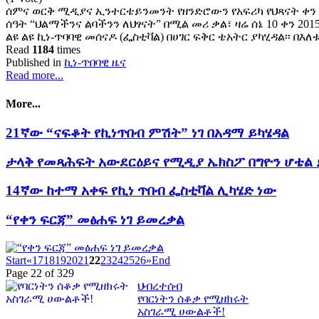
ሰምና ወርቅ ሚዲያና ኢንተርቴይንመንት የዘንድሮውን የአፍሪካ የህጻናት ቀን ም
ሰዓት “ህልማችንና ልባችንን ለህፃናት” በሚል መሪ ቃል፣ ዛሬ ሰኔ 10 ቀን 2015
ልዩ ልዩ ኪነ-ጥባባዊ መሰናዶ (ፌስቲቫል) በሀገር ፍቅር ቴአትር ያካሂዳል፡፡ በእ
Read
1184
times
Published in
ኪነ-ጥበባዊ ዜና
Read more...
More...
21ኛው “ናፍቆት የኪነጥበብ ምሽት” ነገ በአዳማ ይካሄዳል
ታላቅ የመጻሕፍት አውደርዕይና የሚዲያ ኤክስፖ በግዮን ሆቴል 
14ኛው ከተማ አቀፍ የኪነ ጥበብ ፌስቲቫል ሊካሄድ ነው
“የቀን ፍርጃ” መፅሐፍ ነገ ይመረቃል
Start
«
17
18
19
20
21
22
23
24
25
26
»
End
Page 22 of 329
ህብረተሰብ
የባርነትን ሰቆቃ የሚዘክሩት
አስገራሚ ሀውልቶች!