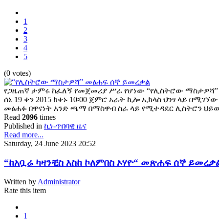
1
2
3
4
5
(0 votes)
የጋዜጠኛ ታምሩ ከፈለኝ የመጀመሪያ ሥራ የሆነው “የሊስትሮው ማስታዎሻ”
ሰኔ 19 ቀን 2015 ከቀኑ 10፡00 ጀምሮ አራት ኪሎ ኢክላስ ህንፃ ላይ በሚገ
መፅሐፉ በዋናነት አንድ ጫማ በማስዋብ ስራ ላይ የሚተዳደር ሊስትሮን ህይ
Read
2096
times
Published in
ኪነ-ጥበባዊ ዜና
Read more...
Saturday, 24 June 2023 20:52
“ከአቧሬ ካዛንቺስ እስከ ኮለምበስ ኦሃዮ“ መጽሐፍ ሰኞ ይመረቃ
Written by
Administrator
Rate this item
1