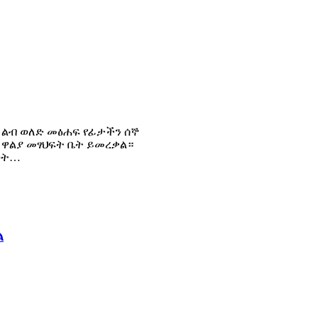
 ልብ ወለድ መፅሐፍ የፊታችን ሰኞ
ኘው ዋልያ መፃህፍት ቤት ይመረቃል።
ወት…
ል