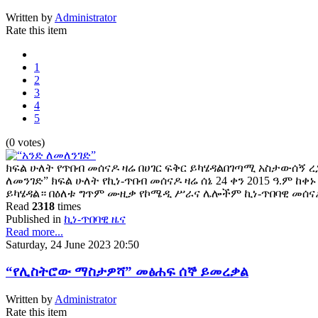
Written by
Administrator
Rate this item
1
2
3
4
5
(0 votes)
ክፍል ሁለት የጥበብ መሰናዶ ዛሬ በሀገር ፍቅር ይካሄዳልበገጣሚ አስታውሰኝ ረ
ለመንገድ” ክፍል ሁለት የኪነ-ጥበብ መሰናዶ ዛሬ ሰኔ 24 ቀን 2015 ዓ.ም ከቀኑ
ይካሄዳል። በዕለቱ ግጥም ሙዚቃ የኮሜዲ ሥራና ሌሎችም ኪነ-ጥበባዊ መሰ
Read
2318
times
Published in
ኪነ-ጥበባዊ ዜና
Read more...
Saturday, 24 June 2023 20:50
“የሊስትሮው ማስታዎሻ” መፅሐፍ ሰኞ ይመረቃል
Written by
Administrator
Rate this item