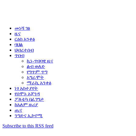
መነሻ ገፅ
ዜና
ርዕስ አንቀፅ
ባህል
ህብረተሰብ
ጥበብ
ኪነ-ጥበባዊ ዜና
ልብ ወለድ
የግጥም ጥግ
አግራሞት
ማራኪ አንቀፅ
ነፃ አስተያየት
የሰሞኑ አጀንዳ
ፖለቲካ በፈገግታ
ከአለም ዙሪያ
ጤና
ንግድና ኢኮኖሚ
Subscribe to this RSS feed