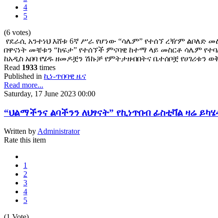
4
5
(6 votes)
የደራሲ አንተነህ እሸቱ 6ኛ ሥራ የሆነው “ሳሌም” የተሰኘ ረዥም ልቦለድ መ
በዋናነት መቼቱን “ከፍታ” የተሰኘች ምናባዊ ከተማ ላይ መስርቶ ሳሌም የተ
ከአዲስ አበባ የሄዱ ዘመዶቿን ሽኩቻ የምትታዘብበትና ቤተሰቦቿ የሀገሪቱን
Read
1933
times
Published in
ኪነ-ጥበባዊ ዜና
Read more...
Saturday, 17 June 2023 00:00
“ህልማችንና ልባችንን ለህፃናት” የኪነጥበብ ፊስቲቫል ዛሬ ይካሄ
Written by
Administrator
Rate this item
1
2
3
4
5
(1 Vote)