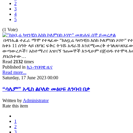
2
3
4
5
(1 Vote)
በዳንኤል ተፈራ ማሞ የተጻፈው “ከአቧሬ ካዛንቺስ እስከ ኮለምበስ ኦሃዮ“ የተ
ከቀኑ 11 ሰዓት ላይ በሃገር ፍቅር ትንሹ አዳራሽ እንደሚመረቅ ተገለጸ፡፡ጸሃ
ውጣውረዶች፣ አስተማሪና አዝናኝ ገጠመኞች እንዲሁም በጀብዱ የተሞላ እው
ያበረከተው…
Read
2132
times
Published in
ኪነ-ጥበባዊ ዜና
Read more...
Saturday, 17 June 2023 00:00
“ሳሌም” አዲስ ልቦለድ መፅሀፍ ለንባብ በቃ
Written by
Administrator
Rate this item
1
2
3