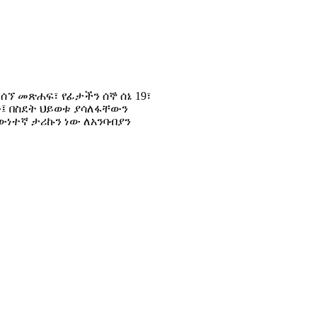
ሰኘ መጽሐፍ፣ የፊታችን ሰኞ ሰኔ 19፣
ፊው፤ በስደት ህይወቱ ያሳለፋቸውን
ነተኛ ታሪኩን ነው ለአንባብያን