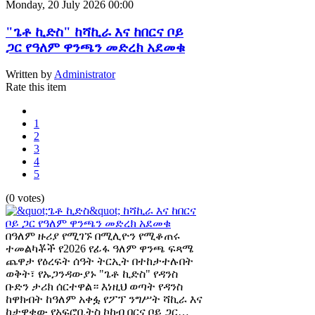
Monday, 20 July 2026 00:00
"ጌቶ ኪድስ" ከሻኪራ እና ከበርና ቦይ
ጋር የዓለም ዋንጫን መድረክ አደመቁ
Written by
Administrator
Rate this item
1
2
3
4
5
(0 votes)
በዓለም ዙሪያ የሚገኙ በሚሊዮን የሚቆጠሩ
ተመልካቾች የ2026 የፊፋ ዓለም ዋንጫ ፍጻሜ
ጨዋታ የዕረፍት ሰዓት ትርኢት በተከታተሉበት
ወቅት፣ የኡጋንዳውያኑ "ጌቶ ኪድስ" የዳንስ
ቡድን ታሪክ ሰርተዋል። እነዚህ ወጣት የዳንስ
ከዋክብት ከዓለም አቀፏ የፖፕ ንግሥት ሻኪራ እና
ከታዋቂው የአፍሮቢትስ ኮከብ በርና ቦይ ጋር…