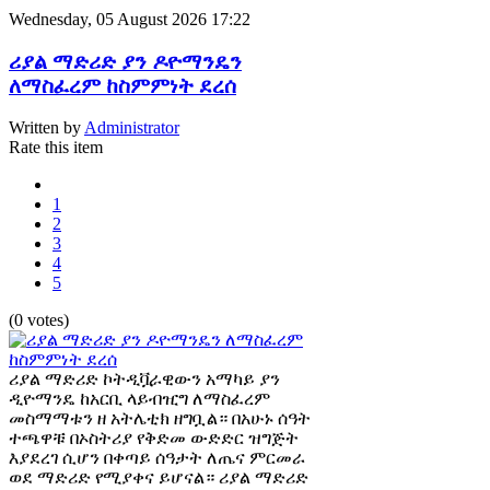
Wednesday, 05 August 2026 17:22
ሪያል ማድሪድ ያን ዶዮማንዴን
ለማስፈረም ከስምምነት ደረሰ
Written by
Administrator
Rate this item
1
2
3
4
5
(0 votes)
ሪያል ማድሪድ ኮትዲቯራዊውን አማካይ ያን
ዲዮማንዴ ከአርቢ ላይብዢግ ለማስፈረም
መስማማቱን ዘ አትሌቲክ ዘግቧል። በአሁኑ ሰዓት
ተጫዋቹ በኦስትሪያ የቅድመ ውድድር ዝግጅት
እያደረገ ሲሆን በቀጣይ ሰዓታት ለጤና ምርመራ
ወደ ማድሪድ የሚያቀና ይሆናል። ሪያል ማድሪድ