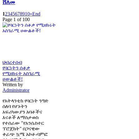
ሸለመ
1
2
3
4
5
6
7
8
9
10
»
End
Page 1 of 100
ህብረተሰብ
የባርነትን ሰቆቃ
የሚዘክሩት አስገራሚ
ሀውልቶች!
Written by
Administrator
የአትላንቲክ የባርነት ንግድ
ሰለባ የሆኑትን
አፍሪካውያን አባቶችና
እናቶች ለማስታወስ
የተሰራው "የአንሴስተር
ፕሮጀክት" በጋናዊው
ቀራጭ ኳሜ አኮቶ-ባምፎ