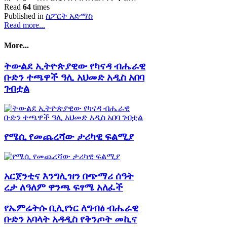
Read
64
times
Published in
ስፖርት አድማስ
Read more...
More...
ትውልደ ኢትዮጵያዊው የካናዳ ብሔራዊ
ቡድን ተጫዋች ዓሊ አህመድ አዲስ አበባ
ገብቷል
የሜሲ የመጨረሻው ታሪካዊ ፍልሚያ
አርጀንቲና እንግሊዝን በጭማሪ ሰዓት
ረታ ለዓለም ዋንጫ ፍፃሜ አለፈች
የኤምሬትሱ ቢሊየነር ለግብፅ ብሔራዊ
ቡድን አባላት አዳዲስ የቅንጦት መኪና