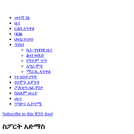
መነሻ ገፅ
ዜና
ርዕስ አንቀፅ
ባህል
ህብረተሰብ
ጥበብ
ኪነ-ጥበባዊ ዜና
ልብ ወለድ
የግጥም ጥግ
አግራሞት
ማራኪ አንቀፅ
ነፃ አስተያየት
የሰሞኑ አጀንዳ
ፖለቲካ በፈገግታ
ከአለም ዙሪያ
ጤና
ንግድና ኢኮኖሚ
Subscribe to this RSS feed
ስፖርት አድማስ