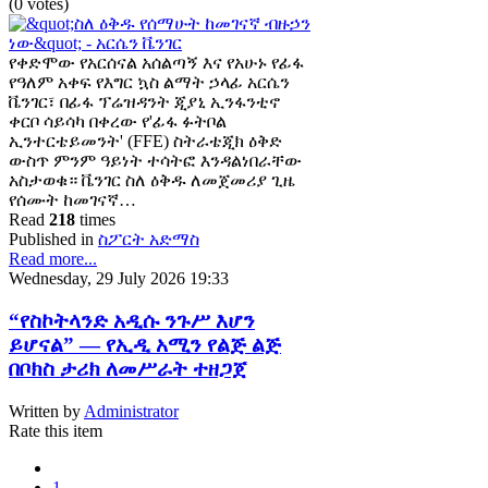
(0 votes)
የቀድሞው የአርሰናል አሰልጣኝ እና የአሁኑ የፊፋ
የዓለም አቀፍ የእግር ኳስ ልማት ኃላፊ አርሴን
ቬንገር፣ በፊፋ ፕሬዝዳንት ጂያኒ ኢንፋንቲኖ
ቀርቦ ሳይሳካ በቀረው የ'ፊፋ ፉትቦል
ኢንተርቴይመንት' (FFE) ስትራቴጂክ ዕቅድ
ውስጥ ምንም ዓይነት ተሳትፎ እንዳልነበራቸው
አስታወቁ። ቬንገር ስለ ዕቅዱ ለመጀመሪያ ጊዜ
የሰሙት ከመገናኛ…
Read
218
times
Published in
ስፖርት አድማስ
Read more...
Wednesday, 29 July 2026 19:33
“የስኮትላንድ አዲሱ ንጉሥ እሆን
ይሆናል” — የኢዲ አሚን የልጅ ልጅ
በቦክስ ታሪክ ለመሥራት ተዘጋጀ
Written by
Administrator
Rate this item
1