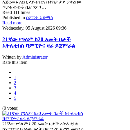
ለጀርመኑ አርቢ ላይብዢግ በተከታታይ ያቀረበው
ጥያቄ ውድቅ ቢሆንም፤…
Read
111
times
Published in
ስፖርት አድማስ
Read more...
Wednesday, 05 August 2026 09:36
21ኛው የዓለም ከ20 አመት በታች
አትሌቲክስ ሻምፒዮና ዛሬ ይጀምራል
Written by
Administrator
Rate this item
1
2
3
4
5
(0 votes)
21ኛው የዓለም ከ20 አመት በታች አትሌቲክስ
ሻምፒዮና በዛሬው ዕለት በአሜሪካ ኦሪገን መካሄድ