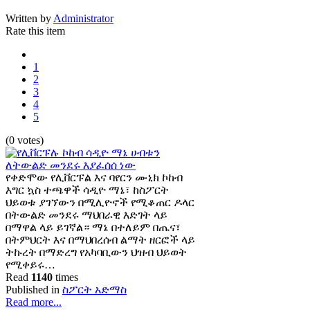
Written by
Administrator
Rate this item
1
2
3
4
5
(0 votes)
የቀድሞው የሊቨርፑል እና ባየርን ሙኒክ ኮከብ
እግር ኳስ ተጫዋች ሳዲዮ ማኔ፣ ከስፖርት
ህይወቱ ያገኘውን በሚሊዮኖች የሚቆጠር ዶላር
በትውልድ መንደሩ ማህበራዊ እድገት ላይ
በማዋል ላይ ይገኛል። ማኔ በተለይም በጤና፣
በትምህርት እና በማህበረሰብ ልማት ዘርፎች ላይ
ትኩረት በማድረግ የአካባቢውን ህዝብ ህይወት
የሚቀይሩ…
Read
1140
times
Published in
ስፖርት አድማስ
Read more...