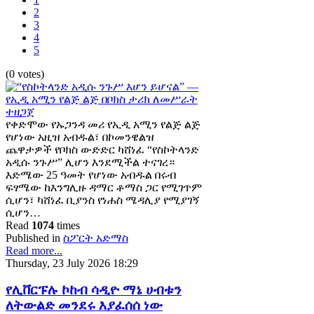
2
3
4
5
(0 votes)
የቀድሞው የኡጋንዳ መሪ የኢዲ አሚን የልጅ ልጅ
የሆነው አዚዝ አብዱል፣ በኮመንዌልዝ
ጨዋታዎች የቦክስ ውድድር ካሸነፈ “የስኮትላንድ
አዲሱ ንጉሥ” ሊሆን እንደሚችል ተናገረ።
እድሜው 25 ዓመት የሆነው አብዱል በሩብ
ፍፃሜው ከእንግሊዙ ዳማር ቶማስ ጋር የሚገጥም
ሲሆን፣ ካሸነፈ ቢያንስ የነሐስ ሜዳሊያ የሚያገኝ
ሲሆን…
Read
1074
times
Published in
ስፖርት አድማስ
Read more...
Thursday, 23 July 2026 18:29
የሊቨርፑሉ ኮከብ ሳዲዮ ማኔ ሀብቱን
ለትውልድ መንደሩ እያፈሰሰ ነው