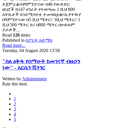
ይጀምራል፡፡በሻምፒዮናው በ46 የውድድር
ዘርፎች ከ147 ሀገራት የተወጣጡ 1 ሺህ 800
አትሌቶች እንደሚሳተፉ ተመላክቷል፡፡ኢትዮጵያ
በሻምፒዮናው በ5 ሺህ ሜትር፣ 3ሺህ ሜትር፣ 1
ሺህ 500 ሜትር እና በ800 ሜትር በሁለቱም
ፆታዎች…
Read
126
times
Published in
ስፖርት አድማስ
Read more...
Tuesday, 04 August 2026 13:58
"ስለ ዕቅዱ የሰማሁት ከመገናኛ ብዙኃን
ነው" - አርሴን ቬንገር
Written by
Administrator
Rate this item
1
2
3
4
5