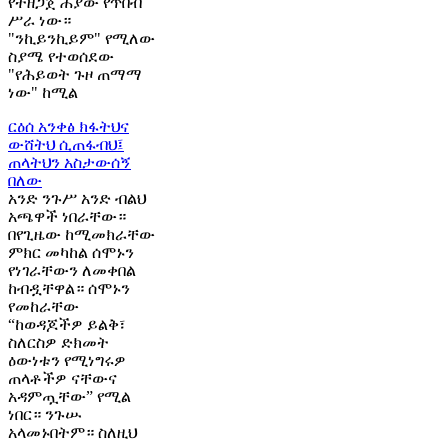
የተዘጋጀ ሕያው የጥበብ
ሥራ ነው።
"ንኪይንኪይም" የሚለው
ስያሜ የተወሰደው
"የሕይወት ጉዞ ጠማማ
ነው" ከሚል
ርዕሰ አንቀፅ
ክፋትህና
ውሸትህ ሲጠፋብህ፤
ጠላትህን አስታውሰኝ
በለው
አንድ ንጉሥ አንድ ብልህ
አጫዋች ነበራቸው።
በየጊዜው ከሚመክራቸው
ምክር መካከል ሰሞኑን
የነገራቸውን ለመቀበል
ከብዷቸዋል። ሰሞኑን
የመከራቸው
“ከወዳጆችዎ ይልቅ፣
ስለርስዎ ድክመት
ዕውነቱን የሚነግሩዎ
ጠላቶችዎ ናቸውና
አዳምጧቸው” የሚል
ነበር። ንጉሡ
አላመኑበትም። ስለዚህ