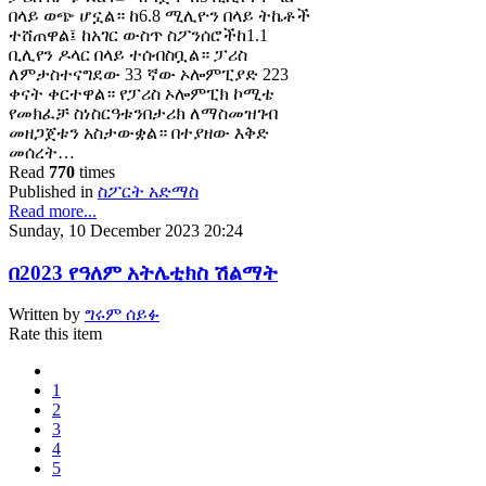
በላይ ወጭ ሆኗል። ከ6.8 ሚሊዮን በላይ ትኬቶች
ተሸጠዋል፤ ከአገር ውስጥ ስፖንሰሮችከ1.1
ቢሊየን ዶላር በላይ ተሰብስቧል። ፓሪስ
ለምታስተናግደው 33 ኛው ኦሎምፒያድ 223
ቀናት ቀርተዋል። የፓሪስ ኦሎምፒክ ኮሚቴ
የመክፈቻ ስነስርዓቱንበታሪክ ለማስመዝገብ
መዘጋጀቱን አስታውቋል። በተያዘው እቅድ
መሰረት…
Read
770
times
Published in
ስፖርት አድማስ
Read more...
Sunday, 10 December 2023 20:24
በ2023 የዓለም አትሌቲክስ ሽልማት
Written by
ግሩም ሰይፉ
Rate this item
1
2
3
4
5