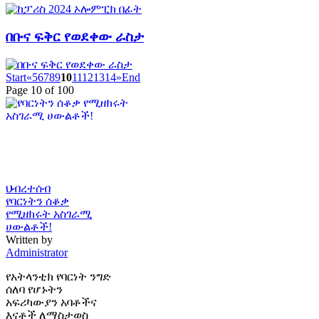
በቡና ፍቅር የወደቀው ራስታ
Start
«
5
6
7
8
9
10
11
12
13
14
»
End
Page 10 of 100
ህብረተሰብ
የባርነትን ሰቆቃ
የሚዘክሩት አስገራሚ
ሀውልቶች!
Written by
Administrator
የአትላንቲክ የባርነት ንግድ
ሰለባ የሆኑትን
አፍሪካውያን አባቶችና
እናቶች ለማስታወስ