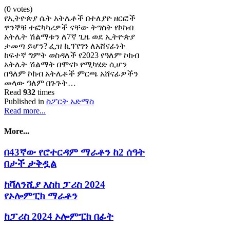
(0 votes)
የኢትዮጵያ ሴት አትሌቶች በተለያዮ ዘርፎች
ዋንኞቹ ተፎካካሪዎች ናቸው ትግስት የኮከብ
አትሌት ሽልማቱን ለ7ኛ ጊዜ ወደ ኢትዮጵያ
ታመጣ ይሆን? ፌዝ ኪፕየገን ለአሸናፊነት
ከፍተኛ ግምት ወስዳለች የ2023 የዓለም ኮከብ
አትሌት ሽልማት በሞናኮ የሚካሄድ ሲሆን
በዓለም ኮከብ አትሌቶች ምርጫ አሸናፊዎችን
መላው ዓለም በጉጉት…
Read
932
times
Published in
ስፖርት አድማስ
Read more...
More...
በ43ኛው የሮተርዳም ማራቶን ከ2 ሰዓት
በታች ታቅዷል
ከቫለንሺያ እስከ ፓሪስ 2024
የኦሎምፒክ ማራቶን
ከፓሪስ 2024 ኦሎምፒክ በፊት