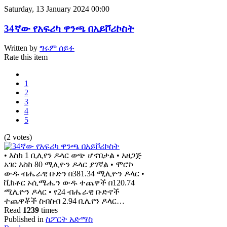
Saturday, 13 January 2024 00:00
34ኛው የአፍሪካ ዋንጫ በአይቮሪኮስት
Written by
ግሩም ሰይፉ
Rate this item
1
2
3
4
5
(2 votes)
• እስከ 1 ቢሊየን ዶላር ወጭ ሆኖበታል • አዘጋጅ
አገር እስከ 80 ሚሊዮን ዶላር ያገኛል • ሞሮኮ
ውዱ ብሔራዊ ቡድን በ381.34 ሚሊዮን ዶላር •
ቪክቶር ኦሲሜሔን ውዱ ተጨዋች በ120.74
ሚሊዮን ዶላር • የ24 ብሔራዊ ቡድኖች
ተጨዋቾች ስብስብ 2.94 ቢሊየን ዶላር…
Read
1239
times
Published in
ስፖርት አድማስ