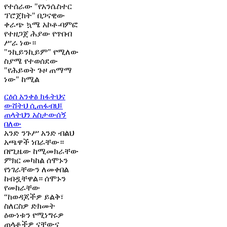
የተሰራው "የአንሴስተር
ፕሮጀክት" በጋናዊው
ቀራጭ ኳሜ አኮቶ-ባምፎ
የተዘጋጀ ሕያው የጥበብ
ሥራ ነው።
"ንኪይንኪይም" የሚለው
ስያሜ የተወሰደው
"የሕይወት ጉዞ ጠማማ
ነው" ከሚል
ርዕሰ አንቀፅ
ክፋትህና
ውሸትህ ሲጠፋብህ፤
ጠላትህን አስታውሰኝ
በለው
አንድ ንጉሥ አንድ ብልህ
አጫዋች ነበራቸው።
በየጊዜው ከሚመክራቸው
ምክር መካከል ሰሞኑን
የነገራቸውን ለመቀበል
ከብዷቸዋል። ሰሞኑን
የመከራቸው
“ከወዳጆችዎ ይልቅ፣
ስለርስዎ ድክመት
ዕውነቱን የሚነግሩዎ
ጠላቶችዎ ናቸውና