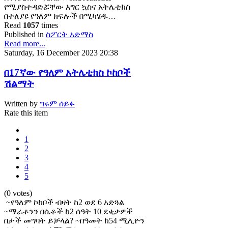
የሚያስተዳድሯቸው እግር ኳስና አትሌቲክስ
በተለያዩ የዓለም ክፍሎች በሚካሄዱ…
Read
1057
times
Published in
ስፖርት አድማስ
Read more...
Saturday, 16 December 2023 20:38
በ17ኛው የዓለም አትሌቲክስ ኮከቦች
ሽልማት
Written by
ግሩም ሰይፉ
Rate this item
1
2
3
4
5
(0 votes)
~የዓለም ኮከቦች ብዛት ከ2 ወደ 6 አድጓል
~ማራቶንን በሴቶች ከ2 ሰዓት 10 ደቂቃዎች
በታች መግባት ይቻላል? ~በዓመት ከ54 ሚሊዮን