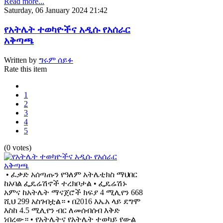
Read more...
Saturday, 06 January 2024 21:42
የአትሌት ተወካዮችና አዲሱ የአሰራር
አቅጣጫ
Written by
ግሩም ሰይፉ
Rate this item
1
2
3
4
5
(0 votes)
• ፈቃድ አሰጣጡን የዓለም አትሌቲክስ ማህበር
ከአባል ፌዴሬሽኖች ተረክቦታል • ፌዴሬሽኑ
አምና ከአትሌት ማናጀሮች ክፍያ 4 ሚሊየን 668
ሺህ 299 አስገብቷል። • በ2016 እኤአ ላይ ደግሞ
እስከ 4.5 ሚሊየን ብር ለመሰብሰብ እቅድ
ነበረው። • የአትሌትና የአትሌት ተወካይ የውል