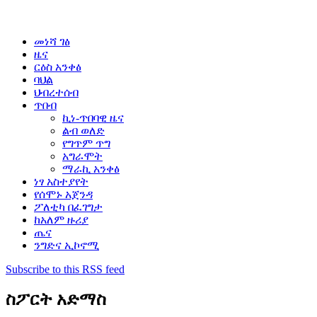
መነሻ ገፅ
ዜና
ርዕስ አንቀፅ
ባህል
ህብረተሰብ
ጥበብ
ኪነ-ጥበባዊ ዜና
ልብ ወለድ
የግጥም ጥግ
አግራሞት
ማራኪ አንቀፅ
ነፃ አስተያየት
የሰሞኑ አጀንዳ
ፖለቲካ በፈገግታ
ከአለም ዙሪያ
ጤና
ንግድና ኢኮኖሚ
Subscribe to this RSS feed
ስፖርት አድማስ