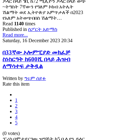
ዶላር በላይ ገቢ ከ72 ሚሊዮን ዶላር በላይ ወጭ
~ትግስት 7ኛውን የዓለም ኮከብ አትሌት
ሽልማት ወደ ኢትዮጵያ አምጥታለች በ2023
የአለም አትወጭበበስ ሽልማት…
Read
1140
times
Published in
ስፖርት አድማስ
Read more...
Saturday, 16 December 2023 20:34
በ33ኛው ኦሎምፒያድ መክፈቻ
ስነስርዓት ከ600ሺ በላይ ሕዝብ
ለማሳተፍ ታቅዷል
Written by
ግሩም ሰይፉ
Rate this item
1
2
3
4
5
(0 votes)
ፓሪስ በምታደርገው ዝግጅት ከ5 ቢሊየን ዶላር