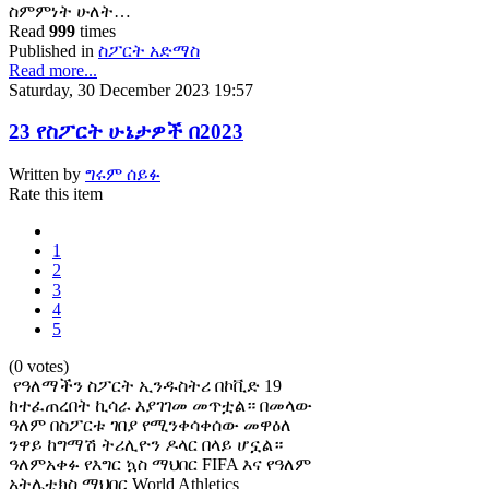
ስምምነት ሁለት…
Read
999
times
Published in
ስፖርት አድማስ
Read more...
Saturday, 30 December 2023 19:57
23 የስፖርት ሁኔታዎች በ2023
Written by
ግሩም ሰይፉ
Rate this item
1
2
3
4
5
(0 votes)
የዓለማችን ስፖርት ኢንዱስትሪ በኮቪድ 19
ከተፈጠረበት ኪሳራ እያገገመ መጥቷል። በመላው
ዓለም በስፖርቱ ገበያ የሚንቀሳቀሰው መዋዕለ
ንዋይ ከግማሽ ትሪሊዮን ዶላር በላይ ሆኗል።
ዓለምአቀፉ የእግር ኳስ ማህበር FIFA እና የዓለም
አትሌቲክስ ማህበር World Athletics